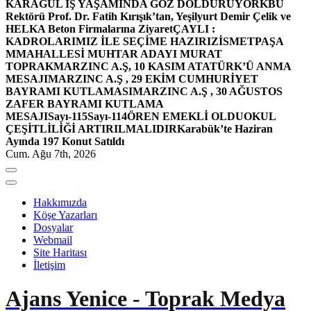
KARAGÜL İŞ YAŞAMINDA GÖZ DOLDURUYOR
KBÜ
Rektörü Prof. Dr. Fatih Kırışık’tan, Yeşilyurt Demir Çelik ve
HELKA Beton Firmalarına Ziyaret
ÇAYLI :
KADROLARIMIZ İLE SEÇİME HAZIRIZ
İSMETPAŞA
MMAHALLESİ MUHTAR ADAYI MURAT
TOPRAK
MARZINC A.Ş, 10 KASIM ATATÜRK’Ü ANMA
MESAJI
MARZINC A.Ş , 29 EKİM CUMHURİYET
BAYRAMI KUTLAMASI
MARZINC A.Ş , 30 AĞUSTOS
ZAFER BAYRAMI KUTLAMA
MESAJI
Sayı-115
Sayı-114
ÖREN EMEKLİ OLDU
OKUL
ÇEŞİTLİLİĞİ ARTIRILMALIDIR
Karabük’te Haziran
Ayında 197 Konut Satıldı
Cum. Ağu 7th, 2026
Hakkımızda
Köşe Yazarları
Dosyalar
Webmail
Site Haritası
İletişim
Ajans Yenice - Toprak Medya