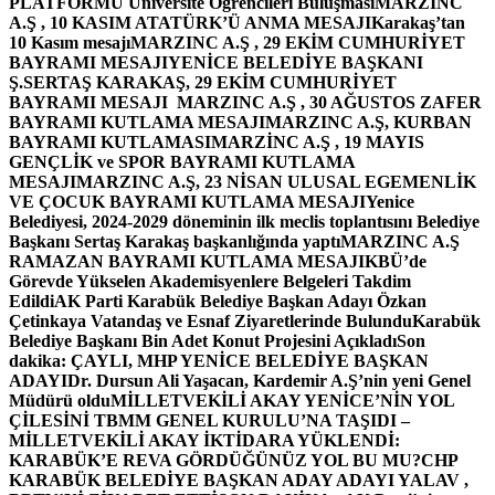
PLATFORMU Üniversite Öğrencileri Buluşması
MARZINC
A.Ş , 10 KASIM ATATÜRK’Ü ANMA MESAJI
Karakaş’tan
10 Kasım mesajı
MARZINC A.Ş , 29 EKİM CUMHURİYET
BAYRAMI MESAJI
YENİCE BELEDİYE BAŞKANI
Ş.SERTAŞ KARAKAŞ, 29 EKİM CUMHURİYET
BAYRAMI MESAJI
MARZINC A.Ş , 30 AĞUSTOS ZAFER
BAYRAMI KUTLAMA MESAJI
MARZINC A.Ş, KURBAN
BAYRAMI KUTLAMASI
MARZİNC A.Ş , 19 MAYIS
GENÇLİK ve SPOR BAYRAMI KUTLAMA
MESAJI
MARZINC A.Ş, 23 NİSAN ULUSAL EGEMENLİK
VE ÇOCUK BAYRAMI KUTLAMA MESAJI
Yenice
Belediyesi, 2024-2029 döneminin ilk meclis toplantısını Belediye
Başkanı Sertaş Karakaş başkanlığında yaptı
MARZINC A.Ş
RAMAZAN BAYRAMI KUTLAMA MESAJI
KBÜ’de
Görevde Yükselen Akademisyenlere Belgeleri Takdim
Edildi
AK Parti Karabük Belediye Başkan Adayı Özkan
Çetinkaya Vatandaş ve Esnaf Ziyaretlerinde Bulundu
Karabük
Belediye Başkanı Bin Adet Konut Projesini Açıkladı
Son
dakika: ÇAYLI, MHP YENİCE BELEDİYE BAŞKAN
ADAYI
Dr. Dursun Ali Yaşacan, Kardemir A.Ş’nin yeni Genel
Müdürü oldu
MİLLETVEKİLİ AKAY YENİCE’NİN YOL
ÇİLESİNİ TBMM GENEL KURULU’NA TAŞIDI –
MİLLETVEKİLİ AKAY İKTİDARA YÜKLENDİ:
KARABÜK’E REVA GÖRDÜĞÜNÜZ YOL BU MU?
CHP
KARABÜK BELEDİYE BAŞKAN ADAY ADAYI YALAV ,