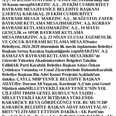
10 Kasım mesajı
MARZINC A.Ş , 29 EKİM CUMHURİYET
BAYRAMI MESAJI
YENİCE BELEDİYE BAŞKANI
Ş.SERTAŞ KARAKAŞ, 29 EKİM CUMHURİYET
BAYRAMI MESAJI
MARZINC A.Ş , 30 AĞUSTOS ZAFER
BAYRAMI KUTLAMA MESAJI
MARZINC A.Ş, KURBAN
BAYRAMI KUTLAMASI
MARZİNC A.Ş , 19 MAYIS
GENÇLİK ve SPOR BAYRAMI KUTLAMA
MESAJI
MARZINC A.Ş, 23 NİSAN ULUSAL EGEMENLİK
VE ÇOCUK BAYRAMI KUTLAMA MESAJI
Yenice
Belediyesi, 2024-2029 döneminin ilk meclis toplantısını Belediye
Başkanı Sertaş Karakaş başkanlığında yaptı
MARZINC A.Ş
RAMAZAN BAYRAMI KUTLAMA MESAJI
KBÜ’de
Görevde Yükselen Akademisyenlere Belgeleri Takdim
Edildi
AK Parti Karabük Belediye Başkan Adayı Özkan
Çetinkaya Vatandaş ve Esnaf Ziyaretlerinde Bulundu
Karabük
Belediye Başkanı Bin Adet Konut Projesini Açıkladı
Son
dakika: ÇAYLI, MHP YENİCE BELEDİYE BAŞKAN
ADAYI
Dr. Dursun Ali Yaşacan, Kardemir A.Ş’nin yeni Genel
Müdürü oldu
MİLLETVEKİLİ AKAY YENİCE’NİN YOL
ÇİLESİNİ TBMM GENEL KURULU’NA TAŞIDI –
MİLLETVEKİLİ AKAY İKTİDARA YÜKLENDİ:
KARABÜK’E REVA GÖRDÜĞÜNÜZ YOL BU MU?
CHP
KARABÜK BELEDİYE BAŞKAN ADAY ADAYI YALAV ,
BRTV’Yİ ZİYARET ETTİ
SON DAKİKA : AK Parti’nin