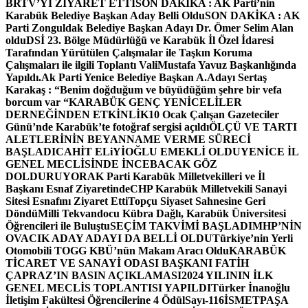
BRTV’Yİ ZİYARET ETTİ
SON DAKİKA : AK Parti’nin
Karabük Belediye Başkan Aday Belli Oldu
SON DAKİKA : AK
Parti Zonguldak Belediye Başkan Adayı Dr. Ömer Selim Alan
oldu
DSİ 23. Bölge Müdürlüğü ve Karabük İl Özel İdaresi
Tarafından Yürütülen Çalışmalar ile Taşkın Koruma
Çalışmaları ile ilgili Toplantı ValiMustafa Yavuz Başkanlığında
Yapıldı.
Ak Parti Yenice Belediye Başkan A.Adayı Sertaş
Karakaş : “Benim doğduğum ve büyüdüğüm şehre bir vefa
borcum var “
KARABÜK GENÇ YENİCELİLER
DERNEĞİNDEN ETKİNLİK
10 Ocak Çalışan Gazeteciler
Günü’nde Karabük’te fotoğraf sergisi açıldı
ÖLÇÜ VE TARTI
ALETLERİNİN BEYANNAME VERME SÜRECİ
BAŞLADI
CAHİT ELiYİOĞLU EMEKLİ OLDU
YENİCE İL
GENEL MECLİSİNDE İNCEBACAK GÖZ
DOLDURUYOR
AK Parti Karabük Milletvekilleri ve İl
Başkanı Esnaf Ziyaretinde
CHP Karabük Milletvekili Sanayi
Sitesi Esnafını Ziyaret Etti
Topçu Siyaset Sahnesine Geri
Döndü
Milli Tekvandocu Kübra Dağlı, Karabük Üniversitesi
Öğrencileri ile Buluştu
SEÇİM TAKVİMİ BAŞLADI
MHP’NİN
OVACIK ADAY ADAYI DA BELLİ OLDU
Türkiye’nin Yerli
Otomobili TOGG KBÜ’nün Makam Aracı Oldu
KARABÜK
TİCARET VE SANAYİ ODASI BAŞKANI FATİH
ÇAPRAZ’IN BASIN AÇIKLAMASI
2024 YILININ İLK
GENEL MECLİS TOPLANTISI YAPILDI
Türker İnanoğlu
İletişim Fakültesi Öğrencilerine 4 Ödül
Sayı-116
İSMETPAŞA