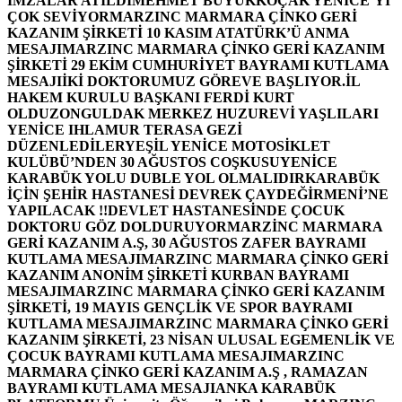
İMZALAR ATILDI
MEHMET BÜYÜKKOÇAK YENİCE’Yİ
ÇOK SEVİYOR
MARZINC MARMARA ÇİNKO GERİ
KAZANIM ŞİRKETİ 10 KASIM ATATÜRK’Ü ANMA
MESAJI
MARZINC MARMARA ÇİNKO GERİ KAZANIM
ŞİRKETİ 29 EKİM CUMHURİYET BAYRAMI KUTLAMA
MESAJI
İKİ DOKTORUMUZ GÖREVE BAŞLIYOR.
İL
HAKEM KURULU BAŞKANI FERDİ KURT
OLDU
ZONGULDAK MERKEZ HUZUREVİ YAŞLILARI
YENİCE IHLAMUR TERASA GEZİ
DÜZENLEDİLER
YEŞİL YENİCE MOTOSİKLET
KULÜBÜ’NDEN 30 AĞUSTOS COŞKUSU
YENİCE
KARABÜK YOLU DUBLE YOL OLMALIDIR
KARABÜK
İÇİN ŞEHİR HASTANESİ DEVREK ÇAYDEĞİRMENİ’NE
YAPILACAK !!
DEVLET HASTANESİNDE ÇOCUK
DOKTORU GÖZ DOLDURUYOR
MARZİNC MARMARA
GERİ KAZANIM A.Ş, 30 AĞUSTOS ZAFER BAYRAMI
KUTLAMA MESAJI
MARZINC MARMARA ÇİNKO GERİ
KAZANIM ANONİM ŞİRKETİ KURBAN BAYRAMI
MESAJI
MARZINC MARMARA ÇİNKO GERİ KAZANIM
ŞİRKETİ, 19 MAYIS GENÇLİK VE SPOR BAYRAMI
KUTLAMA MESAJI
MARZINC MARMARA ÇİNKO GERİ
KAZANIM ŞİRKETİ, 23 NİSAN ULUSAL EGEMENLİK VE
ÇOCUK BAYRAMI KUTLAMA MESAJI
MARZINC
MARMARA ÇİNKO GERİ KAZANIM A.Ş , RAMAZAN
BAYRAMI KUTLAMA MESAJI
ANKA KARABÜK