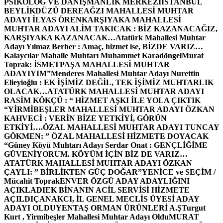
PSİKOLOG VE DANIŞMANLIK MERKEZİ
İSTANBUL
BEYLİKDÜZÜ DEREAĞZI MAHALLESİ MUHTAR
ADAYI İLYAS ÖREN
KARŞIYAKA MAHALLESİ
MUHTAR ADAYI ALİM TAKICAK : BİZ KAZANACAĞIZ,
KARŞIYAKA KAZANACAK…
Atatürk Mahallesi Muhtar
Adayı Yılmaz Berber : Amaç, hizmet ise, BİZDE VARIZ…
Kalaycılar Mahalle Muhtarı Muhammet Karadöngel
Murat
Toprak: İSMETPAŞA MAHALLESİ MUHTAR
ADAYIYIM”
Menderes Mahallesi Muhtar Adayı Nurettin
Elieyioğlu : EK İŞİMİZ DEĞİL, TEK İŞİMİZ MUHTARLIK
OLACAK…
ATATÜRK MAHALLESİ MUHTAR ADAYI
RASİM KÖKÇÜ : “ HİZMET AŞKI İLE YOLA ÇIKTIK
“
YİRMİBEŞLER MAHALLESİ MUHTAR ADAYI ÖZKAN
KAHVECİ : VERİN BİZE YETKİYİ, GÖRÜN
ETKİYİ….
ÖZAL MAHALLESİ MUHTAR ADAYI TUNCAY
GÖKMEN: ” ÖZAL MAHALLESİ HİZMETE DOYACAK
“
Güney Köyü Muhtarı Adayı Serdar Onat : GENÇLİĞİME
GÜVENİYORUM. KÖYÜM İÇİN BİZ DE VARIZ…
ATATÜRK MAHALLESİ MUHTAR ADAYI ÖZKAN
ÇAYLI: ” BİRLİKTEN GÜÇ DOĞAR”
YENİCE ve SEÇİM /
Mücahit Toprak
ENVER ÖZGÜ ADAY ADAYLIĞINI
AÇIKLADI
EK BİNANIN ACİL SERVİSİ HİZMETE
AÇILDI
ÇANAKCI, İL GENEL MECLİS ÜYESİ ADAY
ADAYI OLDU
YENTAŞ ORMAN ÜRÜNLERİ A.Ş
Turgut
Kurt , Yirmibeşler Mahallesi Muhtar Adayı Oldu
MURAT