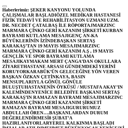
İçeriğe
atla
Haberlerimiz:
ŞEKER KANYONU YOLUNDA
ÇALIŞMALAR BAŞLADI
ÖZEL MEDİKAR HASTANESİ
FİZİK TEDAVİ VE REHABİLİTASYON UZMANI UZM.
DR. NECDET ÇATALBAŞ İLE RÖPORTAJ
MARZINC
MARMARA ÇİNKO GERİ KAZANIM ŞİRKETİ KURBAN
BAYRAMI KUTLAMA MESAJI
GENÇ AN-KA
BÜYÜKLERİNİN İZİNDE
BAŞKAN SERTAŞ
KARAKAŞ’TAN 19 MAYIS MESAJI
MARZINC
MARMARA ÇİNKO GERİ KAZANIM A.Ş , 19 MAYIS
GENÇLİK VE SPOR BAYRAMI KUTLAMA
MESAJI
KAYMAKAM MERT ÇANGA’DAN OKULLARA
ZİYARET
HASTANE ARSASI GÜNDEMDEKİ YERİNİ
KORUYOR
KARABÜK’ÜN GELECEĞİNE YÖN VEREN
BAŞKAN ÖZKAN ÇETİNKAYA, BASIN
MENSUPLARIYLA GÖNÜL GÖNÜLE
BULUŞTU
HASTANENİN ÖYKÜSÜ / MUSTAFA AKAY’IN
KALEMİNDEN
YENİCE BELEDİYE BAŞKANI SERTAŞ
KARAKAŞ’IN RAMAZAN BAYRAMI MESAJI
MARZINC
MARMARA ÇİNKO GERİ KAZANIM ŞİRKETİ
RAMAZAN BAYRAMI MESAJI
GURURUMUZ
ABDULLAH ÖREN….
BAŞKANLARDAN DURUM
DEĞERLENDİRMESİ
8 ŞUBAT’A
HAZIRLANIYORLAR
YEREL KALKINMA BAŞLADI