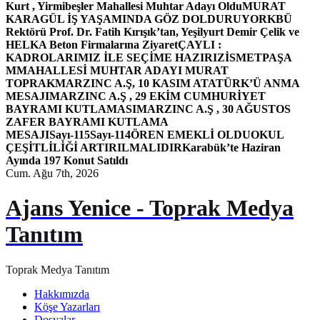
Kurt , Yirmibeşler Mahallesi Muhtar Adayı Oldu
MURAT
KARAGÜL İŞ YAŞAMINDA GÖZ DOLDURUYOR
KBÜ
Rektörü Prof. Dr. Fatih Kırışık’tan, Yeşilyurt Demir Çelik ve
HELKA Beton Firmalarına Ziyaret
ÇAYLI :
KADROLARIMIZ İLE SEÇİME HAZIRIZ
İSMETPAŞA
MMAHALLESİ MUHTAR ADAYI MURAT
TOPRAK
MARZINC A.Ş, 10 KASIM ATATÜRK’Ü ANMA
MESAJI
MARZINC A.Ş , 29 EKİM CUMHURİYET
BAYRAMI KUTLAMASI
MARZINC A.Ş , 30 AĞUSTOS
ZAFER BAYRAMI KUTLAMA
MESAJI
Sayı-115
Sayı-114
ÖREN EMEKLİ OLDU
OKUL
ÇEŞİTLİLİĞİ ARTIRILMALIDIR
Karabük’te Haziran
Ayında 197 Konut Satıldı
Cum. Ağu 7th, 2026
Ajans Yenice - Toprak Medya
Tanıtım
Toprak Medya Tanıtım
Hakkımızda
Köşe Yazarları
Dosyalar