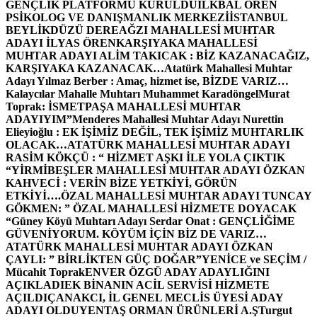
GENÇLİK PLATFORMU KURULDU
İLKBAL ÖREN
PSİKOLOG VE DANIŞMANLIK MERKEZİ
İSTANBUL
BEYLİKDÜZÜ DEREAĞZI MAHALLESİ MUHTAR
ADAYI İLYAS ÖREN
KARŞIYAKA MAHALLESİ
MUHTAR ADAYI ALİM TAKICAK : BİZ KAZANACAĞIZ,
KARŞIYAKA KAZANACAK…
Atatürk Mahallesi Muhtar
Adayı Yılmaz Berber : Amaç, hizmet ise, BİZDE VARIZ…
Kalaycılar Mahalle Muhtarı Muhammet Karadöngel
Murat
Toprak: İSMETPAŞA MAHALLESİ MUHTAR
ADAYIYIM”
Menderes Mahallesi Muhtar Adayı Nurettin
Elieyioğlu : EK İŞİMİZ DEĞİL, TEK İŞİMİZ MUHTARLIK
OLACAK…
ATATÜRK MAHALLESİ MUHTAR ADAYI
RASİM KÖKÇÜ : “ HİZMET AŞKI İLE YOLA ÇIKTIK
“
YİRMİBEŞLER MAHALLESİ MUHTAR ADAYI ÖZKAN
KAHVECİ : VERİN BİZE YETKİYİ, GÖRÜN
ETKİYİ….
ÖZAL MAHALLESİ MUHTAR ADAYI TUNCAY
GÖKMEN: ” ÖZAL MAHALLESİ HİZMETE DOYACAK
“
Güney Köyü Muhtarı Adayı Serdar Onat : GENÇLİĞİME
GÜVENİYORUM. KÖYÜM İÇİN BİZ DE VARIZ…
ATATÜRK MAHALLESİ MUHTAR ADAYI ÖZKAN
ÇAYLI: ” BİRLİKTEN GÜÇ DOĞAR”
YENİCE ve SEÇİM /
Mücahit Toprak
ENVER ÖZGÜ ADAY ADAYLIĞINI
AÇIKLADI
EK BİNANIN ACİL SERVİSİ HİZMETE
AÇILDI
ÇANAKCI, İL GENEL MECLİS ÜYESİ ADAY
ADAYI OLDU
YENTAŞ ORMAN ÜRÜNLERİ A.Ş
Turgut