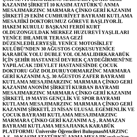
KAZANIM ŞİRKETİ 10 KASIM ATATÜRK’Ü ANMA
MESAJI
MARZINC MARMARA ÇİNKO GERİ KAZANIM
ŞİRKETİ 29 EKİM CUMHURİYET BAYRAMI KUTLAMA
MESAJI
İKİ DOKTORUMUZ GÖREVE BAŞLIYOR.
İL
HAKEM KURULU BAŞKANI FERDİ KURT
OLDU
ZONGULDAK MERKEZ HUZUREVİ YAŞLILARI
YENİCE IHLAMUR TERASA GEZİ
DÜZENLEDİLER
YEŞİL YENİCE MOTOSİKLET
KULÜBÜ’NDEN 30 AĞUSTOS COŞKUSU
YENİCE
KARABÜK YOLU DUBLE YOL OLMALIDIR
KARABÜK
İÇİN ŞEHİR HASTANESİ DEVREK ÇAYDEĞİRMENİ’NE
YAPILACAK !!
DEVLET HASTANESİNDE ÇOCUK
DOKTORU GÖZ DOLDURUYOR
MARZİNC MARMARA
GERİ KAZANIM A.Ş, 30 AĞUSTOS ZAFER BAYRAMI
KUTLAMA MESAJI
MARZINC MARMARA ÇİNKO GERİ
KAZANIM ANONİM ŞİRKETİ KURBAN BAYRAMI
MESAJI
MARZINC MARMARA ÇİNKO GERİ KAZANIM
ŞİRKETİ, 19 MAYIS GENÇLİK VE SPOR BAYRAMI
KUTLAMA MESAJI
MARZINC MARMARA ÇİNKO GERİ
KAZANIM ŞİRKETİ, 23 NİSAN ULUSAL EGEMENLİK VE
ÇOCUK BAYRAMI KUTLAMA MESAJI
MARZINC
MARMARA ÇİNKO GERİ KAZANIM A.Ş , RAMAZAN
BAYRAMI KUTLAMA MESAJI
ANKA KARABÜK
PLATFORMU Üniversite Öğrencileri Buluşması
MARZINC
A.Ş , 10 KASIM ATATÜRK’Ü ANMA MESAJI
Karakaş’tan