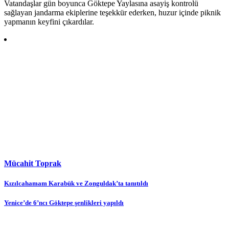
Vatandaşlar gün boyunca Göktepe Yaylasına asayiş kontrolü
sağlayan jandarma ekiplerine teşekkür ederken, huzur içinde piknik
yapmanın keyfini çıkardılar.
Mücahit Toprak
Yazı
Kızılcahamam Karabük ve Zonguldak’ta tanıtıldı
gezinmesi
Yenice’de 6’ncı Göktepe şenlikleri yapıldı