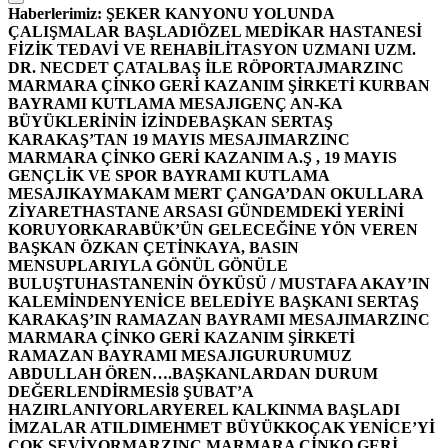
Haberlerimiz:
ŞEKER KANYONU YOLUNDA
ÇALIŞMALAR BAŞLADI
ÖZEL MEDİKAR HASTANESİ
FİZİK TEDAVİ VE REHABİLİTASYON UZMANI UZM.
DR. NECDET ÇATALBAŞ İLE RÖPORTAJ
MARZINC
MARMARA ÇİNKO GERİ KAZANIM ŞİRKETİ KURBAN
BAYRAMI KUTLAMA MESAJI
GENÇ AN-KA
BÜYÜKLERİNİN İZİNDE
BAŞKAN SERTAŞ
KARAKAŞ’TAN 19 MAYIS MESAJI
MARZINC
MARMARA ÇİNKO GERİ KAZANIM A.Ş , 19 MAYIS
GENÇLİK VE SPOR BAYRAMI KUTLAMA
MESAJI
KAYMAKAM MERT ÇANGA’DAN OKULLARA
ZİYARET
HASTANE ARSASI GÜNDEMDEKİ YERİNİ
KORUYOR
KARABÜK’ÜN GELECEĞİNE YÖN VEREN
BAŞKAN ÖZKAN ÇETİNKAYA, BASIN
MENSUPLARIYLA GÖNÜL GÖNÜLE
BULUŞTU
HASTANENİN ÖYKÜSÜ / MUSTAFA AKAY’IN
KALEMİNDEN
YENİCE BELEDİYE BAŞKANI SERTAŞ
KARAKAŞ’IN RAMAZAN BAYRAMI MESAJI
MARZINC
MARMARA ÇİNKO GERİ KAZANIM ŞİRKETİ
RAMAZAN BAYRAMI MESAJI
GURURUMUZ
ABDULLAH ÖREN….
BAŞKANLARDAN DURUM
DEĞERLENDİRMESİ
8 ŞUBAT’A
HAZIRLANIYORLAR
YEREL KALKINMA BAŞLADI
İMZALAR ATILDI
MEHMET BÜYÜKKOÇAK YENİCE’Yİ
ÇOK SEVİYOR
MARZINC MARMARA ÇİNKO GERİ