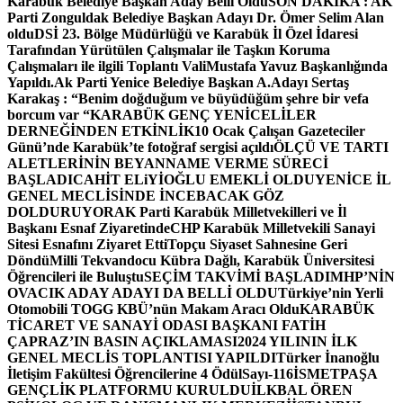
Karabük Belediye Başkan Aday Belli Oldu
SON DAKİKA : AK
Parti Zonguldak Belediye Başkan Adayı Dr. Ömer Selim Alan
oldu
DSİ 23. Bölge Müdürlüğü ve Karabük İl Özel İdaresi
Tarafından Yürütülen Çalışmalar ile Taşkın Koruma
Çalışmaları ile ilgili Toplantı ValiMustafa Yavuz Başkanlığında
Yapıldı.
Ak Parti Yenice Belediye Başkan A.Adayı Sertaş
Karakaş : “Benim doğduğum ve büyüdüğüm şehre bir vefa
borcum var “
KARABÜK GENÇ YENİCELİLER
DERNEĞİNDEN ETKİNLİK
10 Ocak Çalışan Gazeteciler
Günü’nde Karabük’te fotoğraf sergisi açıldı
ÖLÇÜ VE TARTI
ALETLERİNİN BEYANNAME VERME SÜRECİ
BAŞLADI
CAHİT ELiYİOĞLU EMEKLİ OLDU
YENİCE İL
GENEL MECLİSİNDE İNCEBACAK GÖZ
DOLDURUYOR
AK Parti Karabük Milletvekilleri ve İl
Başkanı Esnaf Ziyaretinde
CHP Karabük Milletvekili Sanayi
Sitesi Esnafını Ziyaret Etti
Topçu Siyaset Sahnesine Geri
Döndü
Milli Tekvandocu Kübra Dağlı, Karabük Üniversitesi
Öğrencileri ile Buluştu
SEÇİM TAKVİMİ BAŞLADI
MHP’NİN
OVACIK ADAY ADAYI DA BELLİ OLDU
Türkiye’nin Yerli
Otomobili TOGG KBÜ’nün Makam Aracı Oldu
KARABÜK
TİCARET VE SANAYİ ODASI BAŞKANI FATİH
ÇAPRAZ’IN BASIN AÇIKLAMASI
2024 YILININ İLK
GENEL MECLİS TOPLANTISI YAPILDI
Türker İnanoğlu
İletişim Fakültesi Öğrencilerine 4 Ödül
Sayı-116
İSMETPAŞA
GENÇLİK PLATFORMU KURULDU
İLKBAL ÖREN