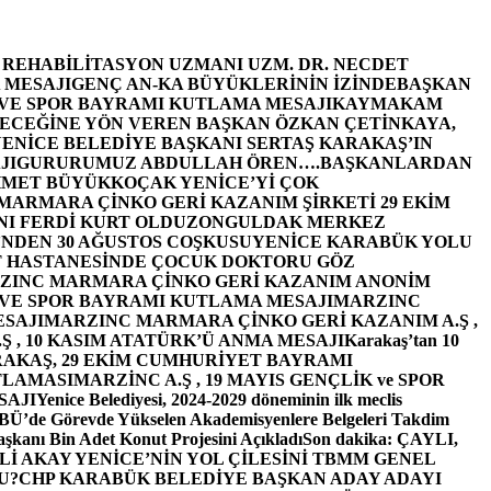
E REHABİLİTASYON UZMANI UZM. DR. NECDET
 MESAJI
GENÇ AN-KA BÜYÜKLERİNİN İZİNDE
BAŞKAN
 VE SPOR BAYRAMI KUTLAMA MESAJI
KAYMAKAM
ECEĞİNE YÖN VEREN BAŞKAN ÖZKAN ÇETİNKAYA,
ENİCE BELEDİYE BAŞKANI SERTAŞ KARAKAŞ’IN
JI
GURURUMUZ ABDULLAH ÖREN….
BAŞKANLARDAN
MET BÜYÜKKOÇAK YENİCE’Yİ ÇOK
MARMARA ÇİNKO GERİ KAZANIM ŞİRKETİ 29 EKİM
I FERDİ KURT OLDU
ZONGULDAK MERKEZ
’NDEN 30 AĞUSTOS COŞKUSU
YENİCE KARABÜK YOLU
 HASTANESİNDE ÇOCUK DOKTORU GÖZ
ZINC MARMARA ÇİNKO GERİ KAZANIM ANONİM
 VE SPOR BAYRAMI KUTLAMA MESAJI
MARZINC
ESAJI
MARZINC MARMARA ÇİNKO GERİ KAZANIM A.Ş ,
Ş , 10 KASIM ATATÜRK’Ü ANMA MESAJI
Karakaş’tan 10
RAKAŞ, 29 EKİM CUMHURİYET BAYRAMI
TLAMASI
MARZİNC A.Ş , 19 MAYIS GENÇLİK ve SPOR
SAJI
Yenice Belediyesi, 2024-2029 döneminin ilk meclis
BÜ’de Görevde Yükselen Akademisyenlere Belgeleri Takdim
şkanı Bin Adet Konut Projesini Açıkladı
Son dakika: ÇAYLI,
İ AKAY YENİCE’NİN YOL ÇİLESİNİ TBMM GENEL
U?
CHP KARABÜK BELEDİYE BAŞKAN ADAY ADAYI