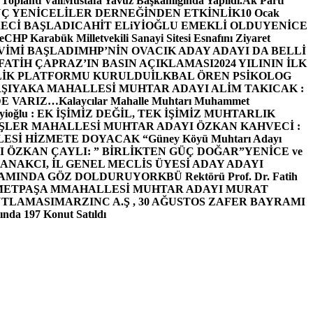
 Toplantı ValiMustafa Yavuz Başkanlığında Yapıldı.
Ak Parti
Ç YENİCELİLER DERNEĞİNDEN ETKİNLİK
10 Ocak
ECİ BAŞLADI
CAHİT ELiYİOĞLU EMEKLİ OLDU
YENİCE
e
CHP Karabük Milletvekili Sanayi Sitesi Esnafını Ziyaret
VİMİ BAŞLADI
MHP’NİN OVACIK ADAY ADAYI DA BELLİ
FATİH ÇAPRAZ’IN BASIN AÇIKLAMASI
2024 YILININ İLK
LİK PLATFORMU KURULDU
İLKBAL ÖREN PSİKOLOG
ŞIYAKA MAHALLESİ MUHTAR ADAYI ALİM TAKICAK :
BİZDE VARIZ…
Kalaycılar Mahalle Muhtarı Muhammet
Elieyioğlu : EK İŞİMİZ DEĞİL, TEK İŞİMİZ MUHTARLIK
ŞLER MAHALLESİ MUHTAR ADAYI ÖZKAN KAHVECİ :
ESİ HİZMETE DOYACAK “
Güney Köyü Muhtarı Adayı
 ÖZKAN ÇAYLI: ” BİRLİKTEN GÜÇ DOĞAR”
YENİCE ve
ANAKCI, İL GENEL MECLİS ÜYESİ ADAY ADAYI
ŞAMINDA GÖZ DOLDURUYOR
KBÜ Rektörü Prof. Dr. Fatih
METPAŞA MMAHALLESİ MUHTAR ADAYI MURAT
UTLAMASI
MARZINC A.Ş , 30 AĞUSTOS ZAFER BAYRAMI
nda 197 Konut Satıldı