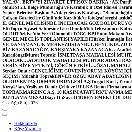
YALAV , BRTV’Yİ ZİYARET ETTİ
SON DAKİKA : AK Parti’n
oldu
DSİ 23. Bölge Müdürlüğü ve Karabük İl Özel İdaresi Tarafın
Yenice Belediye Başkan A.Adayı Sertaş Karakaş : “Benim doğd
Çalışan Gazeteciler Günü’nde Karabük’te fotoğraf sergisi açıldı
İL GENEL MECLİSİNDE İNCEBACAK GÖZ DOLDURUY
Etti
Topçu Siyaset Sahnesine Geri Döndü
Milli Tekvandocu Kübra 
OLDU
Türkiye’nin Yerli Otomobili TOGG KBÜ’nün Makam Ara
GENEL MECLİS TOPLANTISI YAPILDI
Türker İnanoğlu İlet
VE DANIŞMANLIK MERKEZİ
İSTANBUL BEYLİKDÜZÜ 
BİZ KAZANACAĞIZ, KARŞIYAKA KAZANACAK…
Atatür
Karadöngel
Murat Toprak: İSMETPAŞA MAHALLESİ MUH
OLACAK…
ATATÜRK MAHALLESİ MUHTAR ADAYI RASİM
VERİN BİZE YETKİYİ, GÖRÜN ETKİYİ….
ÖZAL MAHALL
Serdar Onat : GENÇLİĞİME GÜVENİYORUM. KÖYÜM İÇİ
SEÇİM / Mücahit Toprak
ENVER ÖZGÜ ADAY ADAYLIĞINI
OLDU
YENTAŞ ORMAN ÜRÜNLERİ A.Ş
Turgut Kurt , Yirmi
Kırışık’tan, Yeşilyurt Demir Çelik ve HELKA Beton Firmalarına
TOPRAK
MARZINC A.Ş, 10 KASIM ATATÜRK’Ü ANMA ME
KUTLAMA MESAJI
Sayı-115
Sayı-114
ÖREN EMEKLİ OLDU
Cts. Ağu 8th, 2026
Hakkımızda
Köşe Yazarları