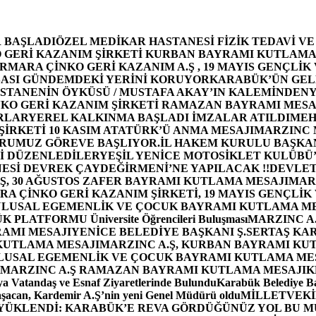
 BAŞLADI
ÖZEL MEDİKAR HASTANESİ FİZİK TEDAVİ V
GERİ KAZANIM ŞİRKETİ KURBAN BAYRAMI KUTLAMA
MARA ÇİNKO GERİ KAZANIM A.Ş , 19 MAYIS GENÇLİK
ASI GÜNDEMDEKİ YERİNİ KORUYOR
KARABÜK’ÜN GEL
STANENİN ÖYKÜSÜ / MUSTAFA AKAY’IN KALEMİNDEN
Y
O GERİ KAZANIM ŞİRKETİ RAMAZAN BAYRAMI MESA
RLAR
YEREL KALKINMA BAŞLADI İMZALAR ATILDI
MEH
İRKETİ 10 KASIM ATATÜRK’Ü ANMA MESAJI
MARZINC 
ORUMUZ GÖREVE BAŞLIYOR.
İL HAKEM KURULU BAŞKAN
Zİ DÜZENLEDİLER
YEŞİL YENİCE MOTOSİKLET KULÜBÜ
ESİ DEVREK ÇAYDEĞİRMENİ’NE YAPILACAK !!
DEVLET
, 30 AĞUSTOS ZAFER BAYRAMI KUTLAMA MESAJI
MAR
 ÇİNKO GERİ KAZANIM ŞİRKETİ, 19 MAYIS GENÇLİK
 ULUSAL EGEMENLİK VE ÇOCUK BAYRAMI KUTLAMA M
PLATFORMU Üniversite Öğrencileri Buluşması
MARZINC A.
RAMI MESAJI
YENİCE BELEDİYE BAŞKANI Ş.SERTAŞ KA
 KUTLAMA MESAJI
MARZINC A.Ş, KURBAN BAYRAMI KU
 ULUSAL EGEMENLİK VE ÇOCUK BAYRAMI KUTLAMA ME
MARZINC A.Ş RAMAZAN BAYRAMI KUTLAMA MESAJI
K
a Vatandaş ve Esnaf Ziyaretlerinde Bulundu
Karabük Belediye Ba
aşacan, Kardemir A.Ş’nin yeni Genel Müdürü oldu
MİLLETVEKİL
A YÜKLENDİ: KARABÜK’E REVA GÖRDÜĞÜNÜZ YOL BU M