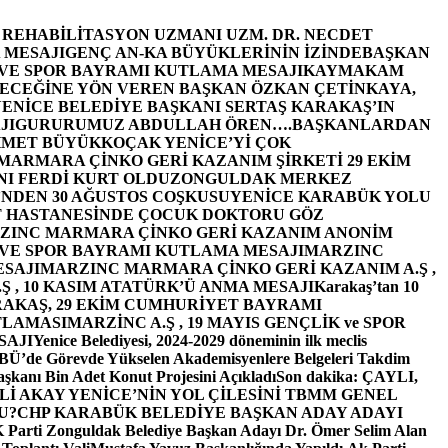
E REHABİLİTASYON UZMANI UZM. DR. NECDET
 MESAJI
GENÇ AN-KA BÜYÜKLERİNİN İZİNDE
BAŞKAN
 VE SPOR BAYRAMI KUTLAMA MESAJI
KAYMAKAM
ECEĞİNE YÖN VEREN BAŞKAN ÖZKAN ÇETİNKAYA,
ENİCE BELEDİYE BAŞKANI SERTAŞ KARAKAŞ’IN
JI
GURURUMUZ ABDULLAH ÖREN….
BAŞKANLARDAN
MET BÜYÜKKOÇAK YENİCE’Yİ ÇOK
MARMARA ÇİNKO GERİ KAZANIM ŞİRKETİ 29 EKİM
I FERDİ KURT OLDU
ZONGULDAK MERKEZ
’NDEN 30 AĞUSTOS COŞKUSU
YENİCE KARABÜK YOLU
 HASTANESİNDE ÇOCUK DOKTORU GÖZ
ZINC MARMARA ÇİNKO GERİ KAZANIM ANONİM
 VE SPOR BAYRAMI KUTLAMA MESAJI
MARZINC
ESAJI
MARZINC MARMARA ÇİNKO GERİ KAZANIM A.Ş ,
Ş , 10 KASIM ATATÜRK’Ü ANMA MESAJI
Karakaş’tan 10
RAKAŞ, 29 EKİM CUMHURİYET BAYRAMI
TLAMASI
MARZİNC A.Ş , 19 MAYIS GENÇLİK ve SPOR
SAJI
Yenice Belediyesi, 2024-2029 döneminin ilk meclis
BÜ’de Görevde Yükselen Akademisyenlere Belgeleri Takdim
şkanı Bin Adet Konut Projesini Açıkladı
Son dakika: ÇAYLI,
İ AKAY YENİCE’NİN YOL ÇİLESİNİ TBMM GENEL
U?
CHP KARABÜK BELEDİYE BAŞKAN ADAY ADAYI
arti Zonguldak Belediye Başkan Adayı Dr. Ömer Selim Alan