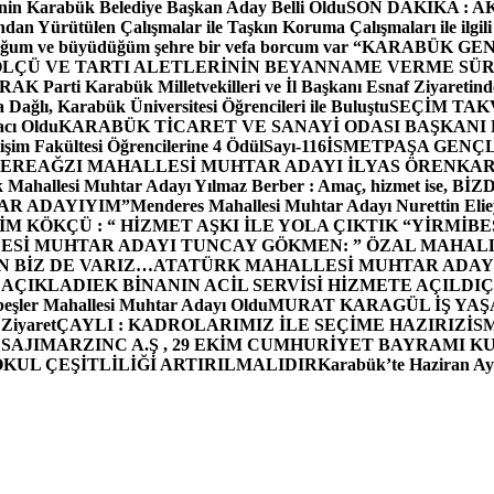
in Karabük Belediye Başkan Aday Belli Oldu
SON DAKİKA : AK P
dan Yürütülen Çalışmalar ile Taşkın Koruma Çalışmaları ile ilgili
uğum ve büyüdüğüm şehre bir vefa borcum var “
KARABÜK GEN
ÖLÇÜ VE TARTI ALETLERİNİN BEYANNAME VERME SÜR
OR
AK Parti Karabük Milletvekilleri ve İl Başkanı Esnaf Ziyaretind
Dağlı, Karabük Üniversitesi Öğrencileri ile Buluştu
SEÇİM TAK
cı Oldu
KARABÜK TİCARET VE SANAYİ ODASI BAŞKANI 
işim Fakültesi Öğrencilerine 4 Ödül
Sayı-116
İSMETPAŞA GENÇ
DEREAĞZI MAHALLESİ MUHTAR ADAYI İLYAS ÖREN
KAR
k Mahallesi Muhtar Adayı Yılmaz Berber : Amaç, hizmet ise, 
TAR ADAYIYIM”
Menderes Mahallesi Muhtar Adayı Nurettin 
 KÖKÇÜ : “ HİZMET AŞKI İLE YOLA ÇIKTIK “
YİRMİBE
ESİ MUHTAR ADAYI TUNCAY GÖKMEN: ” ÖZAL MAHALL
N BİZ DE VARIZ…
ATATÜRK MAHALLESİ MUHTAR ADAYI
 AÇIKLADI
EK BİNANIN ACİL SERVİSİ HİZMETE AÇILDI
Ç
beşler Mahallesi Muhtar Adayı Oldu
MURAT KARAGÜL İŞ YA
 Ziyaret
ÇAYLI : KADROLARIMIZ İLE SEÇİME HAZIRIZ
İS
SAJI
MARZINC A.Ş , 29 EKİM CUMHURİYET BAYRAMI K
OKUL ÇEŞİTLİLİĞİ ARTIRILMALIDIR
Karabük’te Haziran Ayı