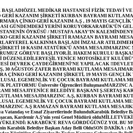
 BAŞLADI
ÖZEL MEDİKAR HASTANESİ FİZİK TEDAVİ V
GERİ KAZANIM ŞİRKETİ KURBAN BAYRAMI KUTLAMA
MARA ÇİNKO GERİ KAZANIM A.Ş , 19 MAYIS GENÇLİK
ASI GÜNDEMDEKİ YERİNİ KORUYOR
KARABÜK’ÜN GEL
STANENİN ÖYKÜSÜ / MUSTAFA AKAY’IN KALEMİNDEN
Y
O GERİ KAZANIM ŞİRKETİ RAMAZAN BAYRAMI MESA
RLAR
YEREL KALKINMA BAŞLADI İMZALAR ATILDI
MEH
İRKETİ 10 KASIM ATATÜRK’Ü ANMA MESAJI
MARZINC 
ORUMUZ GÖREVE BAŞLIYOR.
İL HAKEM KURULU BAŞKAN
Zİ DÜZENLEDİLER
YEŞİL YENİCE MOTOSİKLET KULÜBÜ
ESİ DEVREK ÇAYDEĞİRMENİ’NE YAPILACAK !!
DEVLET
, 30 AĞUSTOS ZAFER BAYRAMI KUTLAMA MESAJI
MAR
 ÇİNKO GERİ KAZANIM ŞİRKETİ, 19 MAYIS GENÇLİK
 ULUSAL EGEMENLİK VE ÇOCUK BAYRAMI KUTLAMA M
PLATFORMU Üniversite Öğrencileri Buluşması
MARZINC A.
RAMI MESAJI
YENİCE BELEDİYE BAŞKANI Ş.SERTAŞ KA
 KUTLAMA MESAJI
MARZINC A.Ş, KURBAN BAYRAMI KU
 ULUSAL EGEMENLİK VE ÇOCUK BAYRAMI KUTLAMA ME
MARZINC A.Ş RAMAZAN BAYRAMI KUTLAMA MESAJI
K
a Vatandaş ve Esnaf Ziyaretlerinde Bulundu
Karabük Belediye Ba
aşacan, Kardemir A.Ş’nin yeni Genel Müdürü oldu
MİLLETVEKİL
A YÜKLENDİ: KARABÜK’E REVA GÖRDÜĞÜNÜZ YOL BU M
in Karabük Belediye Başkan Aday Belli Oldu
SON DAKİKA : AK P