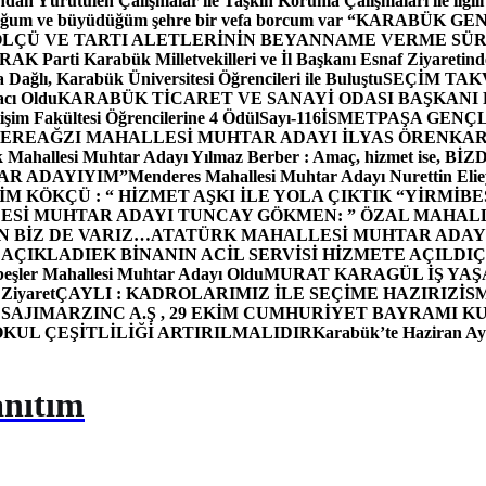
dan Yürütülen Çalışmalar ile Taşkın Koruma Çalışmaları ile ilgili
uğum ve büyüdüğüm şehre bir vefa borcum var “
KARABÜK GEN
ÖLÇÜ VE TARTI ALETLERİNİN BEYANNAME VERME SÜR
OR
AK Parti Karabük Milletvekilleri ve İl Başkanı Esnaf Ziyaretind
Dağlı, Karabük Üniversitesi Öğrencileri ile Buluştu
SEÇİM TAK
cı Oldu
KARABÜK TİCARET VE SANAYİ ODASI BAŞKANI 
işim Fakültesi Öğrencilerine 4 Ödül
Sayı-116
İSMETPAŞA GENÇ
DEREAĞZI MAHALLESİ MUHTAR ADAYI İLYAS ÖREN
KAR
k Mahallesi Muhtar Adayı Yılmaz Berber : Amaç, hizmet ise, 
TAR ADAYIYIM”
Menderes Mahallesi Muhtar Adayı Nurettin 
 KÖKÇÜ : “ HİZMET AŞKI İLE YOLA ÇIKTIK “
YİRMİBE
ESİ MUHTAR ADAYI TUNCAY GÖKMEN: ” ÖZAL MAHALL
N BİZ DE VARIZ…
ATATÜRK MAHALLESİ MUHTAR ADAYI
 AÇIKLADI
EK BİNANIN ACİL SERVİSİ HİZMETE AÇILDI
Ç
beşler Mahallesi Muhtar Adayı Oldu
MURAT KARAGÜL İŞ YA
 Ziyaret
ÇAYLI : KADROLARIMIZ İLE SEÇİME HAZIRIZ
İS
SAJI
MARZINC A.Ş , 29 EKİM CUMHURİYET BAYRAMI K
OKUL ÇEŞİTLİLİĞİ ARTIRILMALIDIR
Karabük’te Haziran Ayı
anıtım