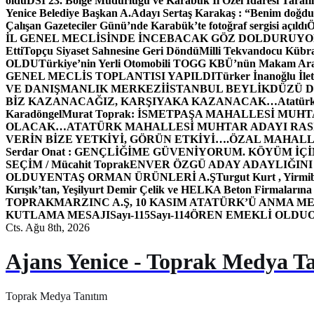
oldu
DSİ 23. Bölge Müdürlüğü ve Karabük İl Özel İdaresi Tarafın
Yenice Belediye Başkan A.Adayı Sertaş Karakaş : “Benim doğd
Çalışan Gazeteciler Günü’nde Karabük’te fotoğraf sergisi açıldı
İL GENEL MECLİSİNDE İNCEBACAK GÖZ DOLDURUY
Etti
Topçu Siyaset Sahnesine Geri Döndü
Milli Tekvandocu Kübra 
OLDU
Türkiye’nin Yerli Otomobili TOGG KBÜ’nün Makam Ara
GENEL MECLİS TOPLANTISI YAPILDI
Türker İnanoğlu İlet
VE DANIŞMANLIK MERKEZİ
İSTANBUL BEYLİKDÜZÜ 
BİZ KAZANACAĞIZ, KARŞIYAKA KAZANACAK…
Atatür
Karadöngel
Murat Toprak: İSMETPAŞA MAHALLESİ MUH
OLACAK…
ATATÜRK MAHALLESİ MUHTAR ADAYI RASİM
VERİN BİZE YETKİYİ, GÖRÜN ETKİYİ….
ÖZAL MAHALL
Serdar Onat : GENÇLİĞİME GÜVENİYORUM. KÖYÜM İÇİ
SEÇİM / Mücahit Toprak
ENVER ÖZGÜ ADAY ADAYLIĞINI
OLDU
YENTAŞ ORMAN ÜRÜNLERİ A.Ş
Turgut Kurt , Yirmi
Kırışık’tan, Yeşilyurt Demir Çelik ve HELKA Beton Firmalarına
TOPRAK
MARZINC A.Ş, 10 KASIM ATATÜRK’Ü ANMA ME
KUTLAMA MESAJI
Sayı-115
Sayı-114
ÖREN EMEKLİ OLDU
Cts. Ağu 8th, 2026
Ajans Yenice - Toprak Medya T
Toprak Medya Tanıtım