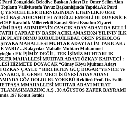
arti Zonguldak Belediye Başkan Adayı Dr. Ömer Selim Alan
 Toplantı ValiMustafa Yavuz Başkanlığında Yapıldı.
Ak Parti
Ç YENİCELİLER DERNEĞİNDEN ETKİNLİK
10 Ocak
ECİ BAŞLADI
CAHİT ELiYİOĞLU EMEKLİ OLDU
YENİCE
e
CHP Karabük Milletvekili Sanayi Sitesi Esnafını Ziyaret
VİMİ BAŞLADI
MHP’NİN OVACIK ADAY ADAYI DA BELLİ
FATİH ÇAPRAZ’IN BASIN AÇIKLAMASI
2024 YILININ İLK
LİK PLATFORMU KURULDU
İLKBAL ÖREN PSİKOLOG
ŞIYAKA MAHALLESİ MUHTAR ADAYI ALİM TAKICAK :
BİZDE VARIZ…
Kalaycılar Mahalle Muhtarı Muhammet
Elieyioğlu : EK İŞİMİZ DEĞİL, TEK İŞİMİZ MUHTARLIK
ŞLER MAHALLESİ MUHTAR ADAYI ÖZKAN KAHVECİ :
ESİ HİZMETE DOYACAK “
Güney Köyü Muhtarı Adayı
 ÖZKAN ÇAYLI: ” BİRLİKTEN GÜÇ DOĞAR”
YENİCE ve
ANAKCI, İL GENEL MECLİS ÜYESİ ADAY ADAYI
ŞAMINDA GÖZ DOLDURUYOR
KBÜ Rektörü Prof. Dr. Fatih
METPAŞA MMAHALLESİ MUHTAR ADAYI MURAT
UTLAMASI
MARZINC A.Ş , 30 AĞUSTOS ZAFER BAYRAMI
nda 197 Konut Satıldı