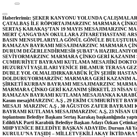
Haberlerimiz:
ŞEKER KANYONU YOLUNDA ÇALIŞMALAR
ÇATALBAŞ İLE RÖPORTAJ
MARZINC MARMARA ÇİNKO 
SERTAŞ KARAKAŞ’TAN 19 MAYIS MESAJI
MARZINC MAR
MERT ÇANGA’DAN OKULLARA ZİYARET
HASTANE ARS
BASIN MENSUPLARIYLA GÖNÜL GÖNÜLE BULUŞTU
HA
RAMAZAN BAYRAMI MESAJI
MARZINC MARMARA ÇİNK
DURUM DEĞERLENDİRMESİ
8 ŞUBAT’A HAZIRLANIYO
SEVİYOR
MARZINC MARMARA ÇİNKO GERİ KAZANIM Ş
CUMHURİYET BAYRAMI KUTLAMA MESAJI
İKİ DOKT
HUZUREVİ YAŞLILARI YENİCE IHLAMUR TERASA GE
DUBLE YOL OLMALIDIR
KARABÜK İÇİN ŞEHİR HASTAN
DOLDURUYOR
MARZİNC MARMARA GERİ KAZANIM A.Ş
ŞİRKETİ KURBAN BAYRAMI MESAJI
MARZINC MARMARA
MARMARA ÇİNKO GERİ KAZANIM ŞİRKETİ, 23 NİSAN
RAMAZAN BAYRAMI KUTLAMA MESAJI
ANKA KARABÜK 
Kasım mesajı
MARZINC A.Ş , 29 EKİM CUMHURİYET BAY
MESAJI
MARZINC A.Ş , 30 AĞUSTOS ZAFER BAYRAMI
BAYRAMI KUTLAMA MESAJI
MARZINC A.Ş, 23 NİSAN
toplantısını Belediye Başkanı Sertaş Karakaş başkanlığında yaptı
Edildi
AK Parti Karabük Belediye Başkan Adayı Özkan Çetinkay
MHP YENİCE BELEDİYE BAŞKAN ADAYI
Dr. Dursun Ali Y
KURULU’NA TAŞIDI – MİLLETVEKİLİ AKAY İKTİDAR