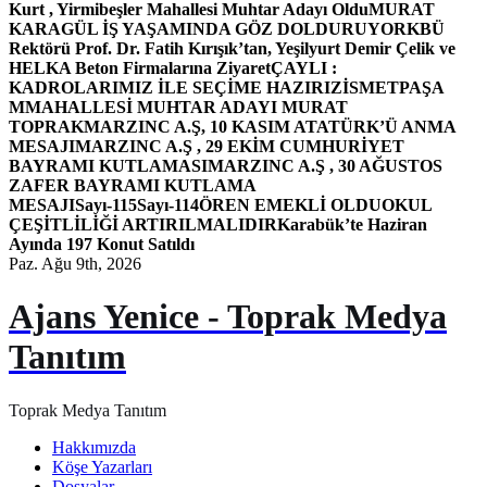
Kurt , Yirmibeşler Mahallesi Muhtar Adayı Oldu
MURAT
KARAGÜL İŞ YAŞAMINDA GÖZ DOLDURUYOR
KBÜ
Rektörü Prof. Dr. Fatih Kırışık’tan, Yeşilyurt Demir Çelik ve
HELKA Beton Firmalarına Ziyaret
ÇAYLI :
KADROLARIMIZ İLE SEÇİME HAZIRIZ
İSMETPAŞA
MMAHALLESİ MUHTAR ADAYI MURAT
TOPRAK
MARZINC A.Ş, 10 KASIM ATATÜRK’Ü ANMA
MESAJI
MARZINC A.Ş , 29 EKİM CUMHURİYET
BAYRAMI KUTLAMASI
MARZINC A.Ş , 30 AĞUSTOS
ZAFER BAYRAMI KUTLAMA
MESAJI
Sayı-115
Sayı-114
ÖREN EMEKLİ OLDU
OKUL
ÇEŞİTLİLİĞİ ARTIRILMALIDIR
Karabük’te Haziran
Ayında 197 Konut Satıldı
Paz. Ağu 9th, 2026
Ajans Yenice - Toprak Medya
Tanıtım
Toprak Medya Tanıtım
Hakkımızda
Köşe Yazarları
Dosyalar