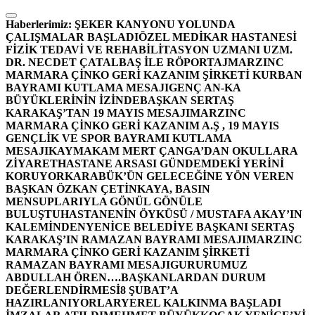
İçeriğe
atla
Haberlerimiz:
ŞEKER KANYONU YOLUNDA
ÇALIŞMALAR BAŞLADI
ÖZEL MEDİKAR HASTANESİ
FİZİK TEDAVİ VE REHABİLİTASYON UZMANI UZM.
DR. NECDET ÇATALBAŞ İLE RÖPORTAJ
MARZINC
MARMARA ÇİNKO GERİ KAZANIM ŞİRKETİ KURBAN
BAYRAMI KUTLAMA MESAJI
GENÇ AN-KA
BÜYÜKLERİNİN İZİNDE
BAŞKAN SERTAŞ
KARAKAŞ’TAN 19 MAYIS MESAJI
MARZINC
MARMARA ÇİNKO GERİ KAZANIM A.Ş , 19 MAYIS
GENÇLİK VE SPOR BAYRAMI KUTLAMA
MESAJI
KAYMAKAM MERT ÇANGA’DAN OKULLARA
ZİYARET
HASTANE ARSASI GÜNDEMDEKİ YERİNİ
KORUYOR
KARABÜK’ÜN GELECEĞİNE YÖN VEREN
BAŞKAN ÖZKAN ÇETİNKAYA, BASIN
MENSUPLARIYLA GÖNÜL GÖNÜLE
BULUŞTU
HASTANENİN ÖYKÜSÜ / MUSTAFA AKAY’IN
KALEMİNDEN
YENİCE BELEDİYE BAŞKANI SERTAŞ
KARAKAŞ’IN RAMAZAN BAYRAMI MESAJI
MARZINC
MARMARA ÇİNKO GERİ KAZANIM ŞİRKETİ
RAMAZAN BAYRAMI MESAJI
GURURUMUZ
ABDULLAH ÖREN….
BAŞKANLARDAN DURUM
DEĞERLENDİRMESİ
8 ŞUBAT’A
HAZIRLANIYORLAR
YEREL KALKINMA BAŞLADI