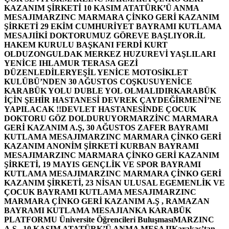
KAZANIM ŞİRKETİ 10 KASIM ATATÜRK’Ü ANMA
MESAJI
MARZINC MARMARA ÇİNKO GERİ KAZANIM
ŞİRKETİ 29 EKİM CUMHURİYET BAYRAMI KUTLAMA
MESAJI
İKİ DOKTORUMUZ GÖREVE BAŞLIYOR.
İL
HAKEM KURULU BAŞKANI FERDİ KURT
OLDU
ZONGULDAK MERKEZ HUZUREVİ YAŞLILARI
YENİCE IHLAMUR TERASA GEZİ
DÜZENLEDİLER
YEŞİL YENİCE MOTOSİKLET
KULÜBÜ’NDEN 30 AĞUSTOS COŞKUSU
YENİCE
KARABÜK YOLU DUBLE YOL OLMALIDIR
KARABÜK
İÇİN ŞEHİR HASTANESİ DEVREK ÇAYDEĞİRMENİ’NE
YAPILACAK !!
DEVLET HASTANESİNDE ÇOCUK
DOKTORU GÖZ DOLDURUYOR
MARZİNC MARMARA
GERİ KAZANIM A.Ş, 30 AĞUSTOS ZAFER BAYRAMI
KUTLAMA MESAJI
MARZINC MARMARA ÇİNKO GERİ
KAZANIM ANONİM ŞİRKETİ KURBAN BAYRAMI
MESAJI
MARZINC MARMARA ÇİNKO GERİ KAZANIM
ŞİRKETİ, 19 MAYIS GENÇLİK VE SPOR BAYRAMI
KUTLAMA MESAJI
MARZINC MARMARA ÇİNKO GERİ
KAZANIM ŞİRKETİ, 23 NİSAN ULUSAL EGEMENLİK VE
ÇOCUK BAYRAMI KUTLAMA MESAJI
MARZINC
MARMARA ÇİNKO GERİ KAZANIM A.Ş , RAMAZAN
BAYRAMI KUTLAMA MESAJI
ANKA KARABÜK
PLATFORMU Üniversite Öğrencileri Buluşması
MARZINC
A.Ş , 10 KASIM ATATÜRK’Ü ANMA MESAJI
Karakaş’tan