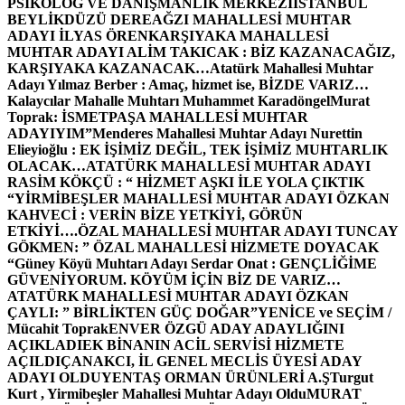
PSİKOLOG VE DANIŞMANLIK MERKEZİ
İSTANBUL
BEYLİKDÜZÜ DEREAĞZI MAHALLESİ MUHTAR
ADAYI İLYAS ÖREN
KARŞIYAKA MAHALLESİ
MUHTAR ADAYI ALİM TAKICAK : BİZ KAZANACAĞIZ,
KARŞIYAKA KAZANACAK…
Atatürk Mahallesi Muhtar
Adayı Yılmaz Berber : Amaç, hizmet ise, BİZDE VARIZ…
Kalaycılar Mahalle Muhtarı Muhammet Karadöngel
Murat
Toprak: İSMETPAŞA MAHALLESİ MUHTAR
ADAYIYIM”
Menderes Mahallesi Muhtar Adayı Nurettin
Elieyioğlu : EK İŞİMİZ DEĞİL, TEK İŞİMİZ MUHTARLIK
OLACAK…
ATATÜRK MAHALLESİ MUHTAR ADAYI
RASİM KÖKÇÜ : “ HİZMET AŞKI İLE YOLA ÇIKTIK
“
YİRMİBEŞLER MAHALLESİ MUHTAR ADAYI ÖZKAN
KAHVECİ : VERİN BİZE YETKİYİ, GÖRÜN
ETKİYİ….
ÖZAL MAHALLESİ MUHTAR ADAYI TUNCAY
GÖKMEN: ” ÖZAL MAHALLESİ HİZMETE DOYACAK
“
Güney Köyü Muhtarı Adayı Serdar Onat : GENÇLİĞİME
GÜVENİYORUM. KÖYÜM İÇİN BİZ DE VARIZ…
ATATÜRK MAHALLESİ MUHTAR ADAYI ÖZKAN
ÇAYLI: ” BİRLİKTEN GÜÇ DOĞAR”
YENİCE ve SEÇİM /
Mücahit Toprak
ENVER ÖZGÜ ADAY ADAYLIĞINI
AÇIKLADI
EK BİNANIN ACİL SERVİSİ HİZMETE
AÇILDI
ÇANAKCI, İL GENEL MECLİS ÜYESİ ADAY
ADAYI OLDU
YENTAŞ ORMAN ÜRÜNLERİ A.Ş
Turgut
Kurt , Yirmibeşler Mahallesi Muhtar Adayı Oldu
MURAT