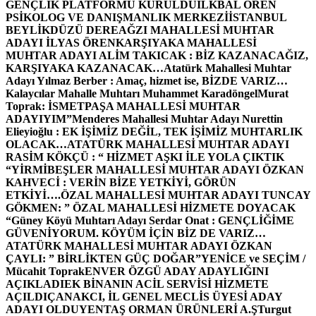
GENÇLİK PLATFORMU KURULDU
İLKBAL ÖREN
PSİKOLOG VE DANIŞMANLIK MERKEZİ
İSTANBUL
BEYLİKDÜZÜ DEREAĞZI MAHALLESİ MUHTAR
ADAYI İLYAS ÖREN
KARŞIYAKA MAHALLESİ
MUHTAR ADAYI ALİM TAKICAK : BİZ KAZANACAĞIZ,
KARŞIYAKA KAZANACAK…
Atatürk Mahallesi Muhtar
Adayı Yılmaz Berber : Amaç, hizmet ise, BİZDE VARIZ…
Kalaycılar Mahalle Muhtarı Muhammet Karadöngel
Murat
Toprak: İSMETPAŞA MAHALLESİ MUHTAR
ADAYIYIM”
Menderes Mahallesi Muhtar Adayı Nurettin
Elieyioğlu : EK İŞİMİZ DEĞİL, TEK İŞİMİZ MUHTARLIK
OLACAK…
ATATÜRK MAHALLESİ MUHTAR ADAYI
RASİM KÖKÇÜ : “ HİZMET AŞKI İLE YOLA ÇIKTIK
“
YİRMİBEŞLER MAHALLESİ MUHTAR ADAYI ÖZKAN
KAHVECİ : VERİN BİZE YETKİYİ, GÖRÜN
ETKİYİ….
ÖZAL MAHALLESİ MUHTAR ADAYI TUNCAY
GÖKMEN: ” ÖZAL MAHALLESİ HİZMETE DOYACAK
“
Güney Köyü Muhtarı Adayı Serdar Onat : GENÇLİĞİME
GÜVENİYORUM. KÖYÜM İÇİN BİZ DE VARIZ…
ATATÜRK MAHALLESİ MUHTAR ADAYI ÖZKAN
ÇAYLI: ” BİRLİKTEN GÜÇ DOĞAR”
YENİCE ve SEÇİM /
Mücahit Toprak
ENVER ÖZGÜ ADAY ADAYLIĞINI
AÇIKLADI
EK BİNANIN ACİL SERVİSİ HİZMETE
AÇILDI
ÇANAKCI, İL GENEL MECLİS ÜYESİ ADAY
ADAYI OLDU
YENTAŞ ORMAN ÜRÜNLERİ A.Ş
Turgut