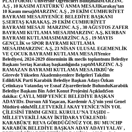
PLATFORMU Üniversite Öğrencileri Buluşması
MARZINC
A.Ş , 10 KASIM ATATÜRK’Ü ANMA MESAJI
Karakaş’tan
10 Kasım mesajı
MARZINC A.Ş , 29 EKİM CUMHURİYET
BAYRAMI MESAJI
YENİCE BELEDİYE BAŞKANI
Ş.SERTAŞ KARAKAŞ, 29 EKİM CUMHURİYET
BAYRAMI MESAJI
MARZINC A.Ş , 30 AĞUSTOS ZAFER
BAYRAMI KUTLAMA MESAJI
MARZINC A.Ş, KURBAN
BAYRAMI KUTLAMASI
MARZİNC A.Ş , 19 MAYIS
GENÇLİK ve SPOR BAYRAMI KUTLAMA
MESAJI
MARZINC A.Ş, 23 NİSAN ULUSAL EGEMENLİK
VE ÇOCUK BAYRAMI KUTLAMA MESAJI
Yenice
Belediyesi, 2024-2029 döneminin ilk meclis toplantısını Belediye
Başkanı Sertaş Karakaş başkanlığında yaptı
MARZINC A.Ş
RAMAZAN BAYRAMI KUTLAMA MESAJI
KBÜ’de
Görevde Yükselen Akademisyenlere Belgeleri Takdim
Edildi
AK Parti Karabük Belediye Başkan Adayı Özkan
Çetinkaya Vatandaş ve Esnaf Ziyaretlerinde Bulundu
Karabük
Belediye Başkanı Bin Adet Konut Projesini Açıkladı
Son
dakika: ÇAYLI, MHP YENİCE BELEDİYE BAŞKAN
ADAYI
Dr. Dursun Ali Yaşacan, Kardemir A.Ş’nin yeni Genel
Müdürü oldu
MİLLETVEKİLİ AKAY YENİCE’NİN YOL
ÇİLESİNİ TBMM GENEL KURULU’NA TAŞIDI –
MİLLETVEKİLİ AKAY İKTİDARA YÜKLENDİ:
KARABÜK’E REVA GÖRDÜĞÜNÜZ YOL BU MU?
CHP
KARABÜK BELEDİYE BAŞKAN ADAY ADAYI YALAV ,