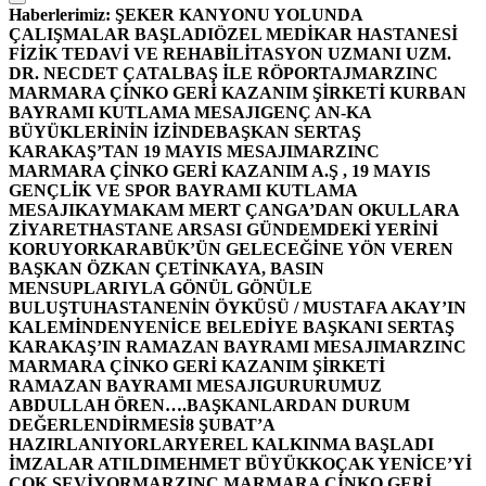
Haberlerimiz:
ŞEKER KANYONU YOLUNDA
ÇALIŞMALAR BAŞLADI
ÖZEL MEDİKAR HASTANESİ
FİZİK TEDAVİ VE REHABİLİTASYON UZMANI UZM.
DR. NECDET ÇATALBAŞ İLE RÖPORTAJ
MARZINC
MARMARA ÇİNKO GERİ KAZANIM ŞİRKETİ KURBAN
BAYRAMI KUTLAMA MESAJI
GENÇ AN-KA
BÜYÜKLERİNİN İZİNDE
BAŞKAN SERTAŞ
KARAKAŞ’TAN 19 MAYIS MESAJI
MARZINC
MARMARA ÇİNKO GERİ KAZANIM A.Ş , 19 MAYIS
GENÇLİK VE SPOR BAYRAMI KUTLAMA
MESAJI
KAYMAKAM MERT ÇANGA’DAN OKULLARA
ZİYARET
HASTANE ARSASI GÜNDEMDEKİ YERİNİ
KORUYOR
KARABÜK’ÜN GELECEĞİNE YÖN VEREN
BAŞKAN ÖZKAN ÇETİNKAYA, BASIN
MENSUPLARIYLA GÖNÜL GÖNÜLE
BULUŞTU
HASTANENİN ÖYKÜSÜ / MUSTAFA AKAY’IN
KALEMİNDEN
YENİCE BELEDİYE BAŞKANI SERTAŞ
KARAKAŞ’IN RAMAZAN BAYRAMI MESAJI
MARZINC
MARMARA ÇİNKO GERİ KAZANIM ŞİRKETİ
RAMAZAN BAYRAMI MESAJI
GURURUMUZ
ABDULLAH ÖREN….
BAŞKANLARDAN DURUM
DEĞERLENDİRMESİ
8 ŞUBAT’A
HAZIRLANIYORLAR
YEREL KALKINMA BAŞLADI
İMZALAR ATILDI
MEHMET BÜYÜKKOÇAK YENİCE’Yİ
ÇOK SEVİYOR
MARZINC MARMARA ÇİNKO GERİ