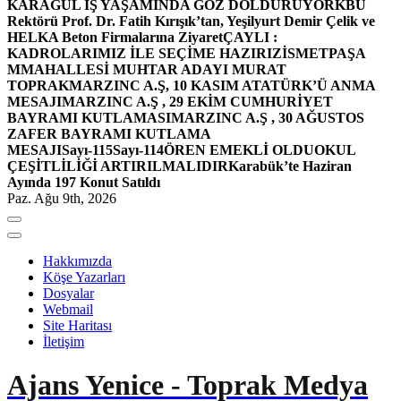
KARAGÜL İŞ YAŞAMINDA GÖZ DOLDURUYOR
KBÜ
Rektörü Prof. Dr. Fatih Kırışık’tan, Yeşilyurt Demir Çelik ve
HELKA Beton Firmalarına Ziyaret
ÇAYLI :
KADROLARIMIZ İLE SEÇİME HAZIRIZ
İSMETPAŞA
MMAHALLESİ MUHTAR ADAYI MURAT
TOPRAK
MARZINC A.Ş, 10 KASIM ATATÜRK’Ü ANMA
MESAJI
MARZINC A.Ş , 29 EKİM CUMHURİYET
BAYRAMI KUTLAMASI
MARZINC A.Ş , 30 AĞUSTOS
ZAFER BAYRAMI KUTLAMA
MESAJI
Sayı-115
Sayı-114
ÖREN EMEKLİ OLDU
OKUL
ÇEŞİTLİLİĞİ ARTIRILMALIDIR
Karabük’te Haziran
Ayında 197 Konut Satıldı
Paz. Ağu 9th, 2026
Hakkımızda
Köşe Yazarları
Dosyalar
Webmail
Site Haritası
İletişim
Ajans Yenice - Toprak Medya