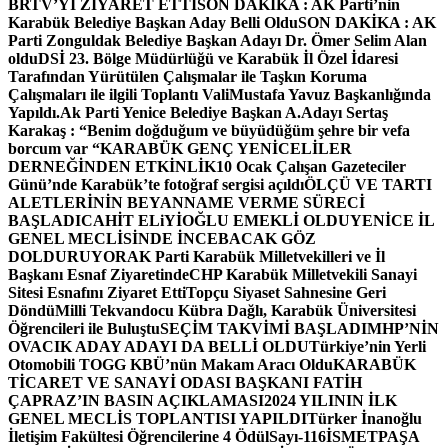
BRTV’Yİ ZİYARET ETTİ
SON DAKİKA : AK Parti’nin
Karabük Belediye Başkan Aday Belli Oldu
SON DAKİKA : AK
Parti Zonguldak Belediye Başkan Adayı Dr. Ömer Selim Alan
oldu
DSİ 23. Bölge Müdürlüğü ve Karabük İl Özel İdaresi
Tarafından Yürütülen Çalışmalar ile Taşkın Koruma
Çalışmaları ile ilgili Toplantı ValiMustafa Yavuz Başkanlığında
Yapıldı.
Ak Parti Yenice Belediye Başkan A.Adayı Sertaş
Karakaş : “Benim doğduğum ve büyüdüğüm şehre bir vefa
borcum var “
KARABÜK GENÇ YENİCELİLER
DERNEĞİNDEN ETKİNLİK
10 Ocak Çalışan Gazeteciler
Günü’nde Karabük’te fotoğraf sergisi açıldı
ÖLÇÜ VE TARTI
ALETLERİNİN BEYANNAME VERME SÜRECİ
BAŞLADI
CAHİT ELiYİOĞLU EMEKLİ OLDU
YENİCE İL
GENEL MECLİSİNDE İNCEBACAK GÖZ
DOLDURUYOR
AK Parti Karabük Milletvekilleri ve İl
Başkanı Esnaf Ziyaretinde
CHP Karabük Milletvekili Sanayi
Sitesi Esnafını Ziyaret Etti
Topçu Siyaset Sahnesine Geri
Döndü
Milli Tekvandocu Kübra Dağlı, Karabük Üniversitesi
Öğrencileri ile Buluştu
SEÇİM TAKVİMİ BAŞLADI
MHP’NİN
OVACIK ADAY ADAYI DA BELLİ OLDU
Türkiye’nin Yerli
Otomobili TOGG KBÜ’nün Makam Aracı Oldu
KARABÜK
TİCARET VE SANAYİ ODASI BAŞKANI FATİH
ÇAPRAZ’IN BASIN AÇIKLAMASI
2024 YILININ İLK
GENEL MECLİS TOPLANTISI YAPILDI
Türker İnanoğlu
İletişim Fakültesi Öğrencilerine 4 Ödül
Sayı-116
İSMETPAŞA