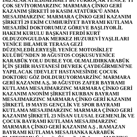
İMZALAR ATILDI
MEHMET BÜYÜKKOÇAK YENİCE’Yİ
ÇOK SEVİYOR
MARZINC MARMARA ÇİNKO GERİ
KAZANIM ŞİRKETİ 10 KASIM ATATÜRK’Ü ANMA
MESAJI
MARZINC MARMARA ÇİNKO GERİ KAZANIM
ŞİRKETİ 29 EKİM CUMHURİYET BAYRAMI KUTLAMA
MESAJI
İKİ DOKTORUMUZ GÖREVE BAŞLIYOR.
İL
HAKEM KURULU BAŞKANI FERDİ KURT
OLDU
ZONGULDAK MERKEZ HUZUREVİ YAŞLILARI
YENİCE IHLAMUR TERASA GEZİ
DÜZENLEDİLER
YEŞİL YENİCE MOTOSİKLET
KULÜBÜ’NDEN 30 AĞUSTOS COŞKUSU
YENİCE
KARABÜK YOLU DUBLE YOL OLMALIDIR
KARABÜK
İÇİN ŞEHİR HASTANESİ DEVREK ÇAYDEĞİRMENİ’NE
YAPILACAK !!
DEVLET HASTANESİNDE ÇOCUK
DOKTORU GÖZ DOLDURUYOR
MARZİNC MARMARA
GERİ KAZANIM A.Ş, 30 AĞUSTOS ZAFER BAYRAMI
KUTLAMA MESAJI
MARZINC MARMARA ÇİNKO GERİ
KAZANIM ANONİM ŞİRKETİ KURBAN BAYRAMI
MESAJI
MARZINC MARMARA ÇİNKO GERİ KAZANIM
ŞİRKETİ, 19 MAYIS GENÇLİK VE SPOR BAYRAMI
KUTLAMA MESAJI
MARZINC MARMARA ÇİNKO GERİ
KAZANIM ŞİRKETİ, 23 NİSAN ULUSAL EGEMENLİK VE
ÇOCUK BAYRAMI KUTLAMA MESAJI
MARZINC
MARMARA ÇİNKO GERİ KAZANIM A.Ş , RAMAZAN
BAYRAMI KUTLAMA MESAJI
ANKA KARABÜK