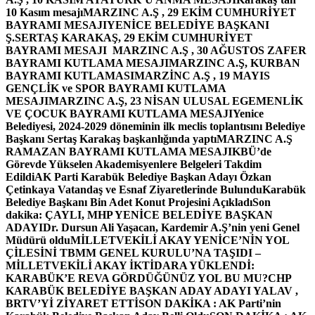
10 Kasım mesajı
MARZINC A.Ş , 29 EKİM CUMHURİYET
BAYRAMI MESAJI
YENİCE BELEDİYE BAŞKANI
Ş.SERTAŞ KARAKAŞ, 29 EKİM CUMHURİYET
BAYRAMI MESAJI
MARZINC A.Ş , 30 AĞUSTOS ZAFER
BAYRAMI KUTLAMA MESAJI
MARZINC A.Ş, KURBAN
BAYRAMI KUTLAMASI
MARZİNC A.Ş , 19 MAYIS
GENÇLİK ve SPOR BAYRAMI KUTLAMA
MESAJI
MARZINC A.Ş, 23 NİSAN ULUSAL EGEMENLİK
VE ÇOCUK BAYRAMI KUTLAMA MESAJI
Yenice
Belediyesi, 2024-2029 döneminin ilk meclis toplantısını Belediye
Başkanı Sertaş Karakaş başkanlığında yaptı
MARZINC A.Ş
RAMAZAN BAYRAMI KUTLAMA MESAJI
KBÜ’de
Görevde Yükselen Akademisyenlere Belgeleri Takdim
Edildi
AK Parti Karabük Belediye Başkan Adayı Özkan
Çetinkaya Vatandaş ve Esnaf Ziyaretlerinde Bulundu
Karabük
Belediye Başkanı Bin Adet Konut Projesini Açıkladı
Son
dakika: ÇAYLI, MHP YENİCE BELEDİYE BAŞKAN
ADAYI
Dr. Dursun Ali Yaşacan, Kardemir A.Ş’nin yeni Genel
Müdürü oldu
MİLLETVEKİLİ AKAY YENİCE’NİN YOL
ÇİLESİNİ TBMM GENEL KURULU’NA TAŞIDI –
MİLLETVEKİLİ AKAY İKTİDARA YÜKLENDİ:
KARABÜK’E REVA GÖRDÜĞÜNÜZ YOL BU MU?
CHP
KARABÜK BELEDİYE BAŞKAN ADAY ADAYI YALAV ,
BRTV’Yİ ZİYARET ETTİ
SON DAKİKA : AK Parti’nin