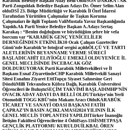
Karabük Belediye Başkan Aday Belli Oldu
SON DAKİKA : AK
Parti Zonguldak Belediye Başkan Adayı Dr. Ömer Selim Alan
oldu
DSİ 23. Bölge Müdürlüğü ve Karabük İl Özel İdaresi
Tarafından Yürütülen Çalışmalar ile Taşkın Koruma
Çalışmaları ile ilgili Toplantı ValiMustafa Yavuz Başkanlığında
Yapıldı.
Ak Parti Yenice Belediye Başkan A.Adayı Sertaş
Karakaş : “Benim doğduğum ve büyüdüğüm şehre bir vefa
borcum var “
KARABÜK GENÇ YENİCELİLER
DERNEĞİNDEN ETKİNLİK
10 Ocak Çalışan Gazeteciler
Günü’nde Karabük’te fotoğraf sergisi açıldı
ÖLÇÜ VE TARTI
ALETLERİNİN BEYANNAME VERME SÜRECİ
BAŞLADI
CAHİT ELiYİOĞLU EMEKLİ OLDU
YENİCE İL
GENEL MECLİSİNDE İNCEBACAK GÖZ
DOLDURUYOR
AK Parti Karabük Milletvekilleri ve İl
Başkanı Esnaf Ziyaretinde
CHP Karabük Milletvekili Sanayi
Sitesi Esnafını Ziyaret Etti
Topçu Siyaset Sahnesine Geri
Döndü
Milli Tekvandocu Kübra Dağlı, Karabük Üniversitesi
Öğrencileri ile Buluştu
SEÇİM TAKVİMİ BAŞLADI
MHP’NİN
OVACIK ADAY ADAYI DA BELLİ OLDU
Türkiye’nin Yerli
Otomobili TOGG KBÜ’nün Makam Aracı Oldu
KARABÜK
TİCARET VE SANAYİ ODASI BAŞKANI FATİH
ÇAPRAZ’IN BASIN AÇIKLAMASI
2024 YILININ İLK
GENEL MECLİS TOPLANTISI YAPILDI
Türker İnanoğlu
İletişim Fakültesi Öğrencilerine 4 Ödül
Sayı-116
İSMETPAŞA
GENÇLİK PLATFORMU KURULDU
İLKBAL ÖREN