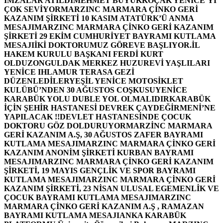
İMZALAR ATILDI
MEHMET BÜYÜKKOÇAK YENİCE’Yİ
ÇOK SEVİYOR
MARZINC MARMARA ÇİNKO GERİ
KAZANIM ŞİRKETİ 10 KASIM ATATÜRK’Ü ANMA
MESAJI
MARZINC MARMARA ÇİNKO GERİ KAZANIM
ŞİRKETİ 29 EKİM CUMHURİYET BAYRAMI KUTLAMA
MESAJI
İKİ DOKTORUMUZ GÖREVE BAŞLIYOR.
İL
HAKEM KURULU BAŞKANI FERDİ KURT
OLDU
ZONGULDAK MERKEZ HUZUREVİ YAŞLILARI
YENİCE IHLAMUR TERASA GEZİ
DÜZENLEDİLER
YEŞİL YENİCE MOTOSİKLET
KULÜBÜ’NDEN 30 AĞUSTOS COŞKUSU
YENİCE
KARABÜK YOLU DUBLE YOL OLMALIDIR
KARABÜK
İÇİN ŞEHİR HASTANESİ DEVREK ÇAYDEĞİRMENİ’NE
YAPILACAK !!
DEVLET HASTANESİNDE ÇOCUK
DOKTORU GÖZ DOLDURUYOR
MARZİNC MARMARA
GERİ KAZANIM A.Ş, 30 AĞUSTOS ZAFER BAYRAMI
KUTLAMA MESAJI
MARZINC MARMARA ÇİNKO GERİ
KAZANIM ANONİM ŞİRKETİ KURBAN BAYRAMI
MESAJI
MARZINC MARMARA ÇİNKO GERİ KAZANIM
ŞİRKETİ, 19 MAYIS GENÇLİK VE SPOR BAYRAMI
KUTLAMA MESAJI
MARZINC MARMARA ÇİNKO GERİ
KAZANIM ŞİRKETİ, 23 NİSAN ULUSAL EGEMENLİK VE
ÇOCUK BAYRAMI KUTLAMA MESAJI
MARZINC
MARMARA ÇİNKO GERİ KAZANIM A.Ş , RAMAZAN
BAYRAMI KUTLAMA MESAJI
ANKA KARABÜK