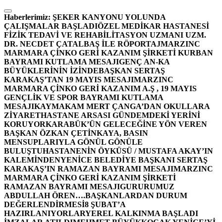
İçeriğe
atla
Haberlerimiz:
ŞEKER KANYONU YOLUNDA
ÇALIŞMALAR BAŞLADI
ÖZEL MEDİKAR HASTANESİ
FİZİK TEDAVİ VE REHABİLİTASYON UZMANI UZM.
DR. NECDET ÇATALBAŞ İLE RÖPORTAJ
MARZINC
MARMARA ÇİNKO GERİ KAZANIM ŞİRKETİ KURBAN
BAYRAMI KUTLAMA MESAJI
GENÇ AN-KA
BÜYÜKLERİNİN İZİNDE
BAŞKAN SERTAŞ
KARAKAŞ’TAN 19 MAYIS MESAJI
MARZINC
MARMARA ÇİNKO GERİ KAZANIM A.Ş , 19 MAYIS
GENÇLİK VE SPOR BAYRAMI KUTLAMA
MESAJI
KAYMAKAM MERT ÇANGA’DAN OKULLARA
ZİYARET
HASTANE ARSASI GÜNDEMDEKİ YERİNİ
KORUYOR
KARABÜK’ÜN GELECEĞİNE YÖN VEREN
BAŞKAN ÖZKAN ÇETİNKAYA, BASIN
MENSUPLARIYLA GÖNÜL GÖNÜLE
BULUŞTU
HASTANENİN ÖYKÜSÜ / MUSTAFA AKAY’IN
KALEMİNDEN
YENİCE BELEDİYE BAŞKANI SERTAŞ
KARAKAŞ’IN RAMAZAN BAYRAMI MESAJI
MARZINC
MARMARA ÇİNKO GERİ KAZANIM ŞİRKETİ
RAMAZAN BAYRAMI MESAJI
GURURUMUZ
ABDULLAH ÖREN….
BAŞKANLARDAN DURUM
DEĞERLENDİRMESİ
8 ŞUBAT’A
HAZIRLANIYORLAR
YEREL KALKINMA BAŞLADI