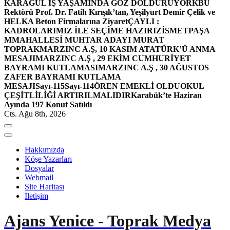
KARAGÜL İŞ YAŞAMINDA GÖZ DOLDURUYOR
KBÜ
Rektörü Prof. Dr. Fatih Kırışık’tan, Yeşilyurt Demir Çelik ve
HELKA Beton Firmalarına Ziyaret
ÇAYLI :
KADROLARIMIZ İLE SEÇİME HAZIRIZ
İSMETPAŞA
MMAHALLESİ MUHTAR ADAYI MURAT
TOPRAK
MARZINC A.Ş, 10 KASIM ATATÜRK’Ü ANMA
MESAJI
MARZINC A.Ş , 29 EKİM CUMHURİYET
BAYRAMI KUTLAMASI
MARZINC A.Ş , 30 AĞUSTOS
ZAFER BAYRAMI KUTLAMA
MESAJI
Sayı-115
Sayı-114
ÖREN EMEKLİ OLDU
OKUL
ÇEŞİTLİLİĞİ ARTIRILMALIDIR
Karabük’te Haziran
Ayında 197 Konut Satıldı
Cts. Ağu 8th, 2026
Hakkımızda
Köşe Yazarları
Dosyalar
Webmail
Site Haritası
İletişim
Ajans Yenice - Toprak Medya