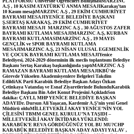
PLATFORMU Üniversite Öğrencileri Buluşması
MARZINC
A.Ş , 10 KASIM ATATÜRK’Ü ANMA MESAJI
Karakaş’tan
10 Kasım mesajı
MARZINC A.Ş , 29 EKİM CUMHURİYET
BAYRAMI MESAJI
YENİCE BELEDİYE BAŞKANI
Ş.SERTAŞ KARAKAŞ, 29 EKİM CUMHURİYET
BAYRAMI MESAJI
MARZINC A.Ş , 30 AĞUSTOS ZAFER
BAYRAMI KUTLAMA MESAJI
MARZINC A.Ş, KURBAN
BAYRAMI KUTLAMASI
MARZİNC A.Ş , 19 MAYIS
GENÇLİK ve SPOR BAYRAMI KUTLAMA
MESAJI
MARZINC A.Ş, 23 NİSAN ULUSAL EGEMENLİK
VE ÇOCUK BAYRAMI KUTLAMA MESAJI
Yenice
Belediyesi, 2024-2029 döneminin ilk meclis toplantısını Belediye
Başkanı Sertaş Karakaş başkanlığında yaptı
MARZINC A.Ş
RAMAZAN BAYRAMI KUTLAMA MESAJI
KBÜ’de
Görevde Yükselen Akademisyenlere Belgeleri Takdim
Edildi
AK Parti Karabük Belediye Başkan Adayı Özkan
Çetinkaya Vatandaş ve Esnaf Ziyaretlerinde Bulundu
Karabük
Belediye Başkanı Bin Adet Konut Projesini Açıkladı
Son
dakika: ÇAYLI, MHP YENİCE BELEDİYE BAŞKAN
ADAYI
Dr. Dursun Ali Yaşacan, Kardemir A.Ş’nin yeni Genel
Müdürü oldu
MİLLETVEKİLİ AKAY YENİCE’NİN YOL
ÇİLESİNİ TBMM GENEL KURULU’NA TAŞIDI –
MİLLETVEKİLİ AKAY İKTİDARA YÜKLENDİ:
KARABÜK’E REVA GÖRDÜĞÜNÜZ YOL BU MU?
CHP
KARABÜK BELEDİYE BAŞKAN ADAY ADAYI YALAV ,