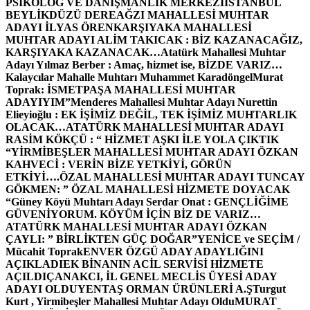
PSİKOLOG VE DANIŞMANLIK MERKEZİ
İSTANBUL
BEYLİKDÜZÜ DEREAĞZI MAHALLESİ MUHTAR
ADAYI İLYAS ÖREN
KARŞIYAKA MAHALLESİ
MUHTAR ADAYI ALİM TAKICAK : BİZ KAZANACAĞIZ,
KARŞIYAKA KAZANACAK…
Atatürk Mahallesi Muhtar
Adayı Yılmaz Berber : Amaç, hizmet ise, BİZDE VARIZ…
Kalaycılar Mahalle Muhtarı Muhammet Karadöngel
Murat
Toprak: İSMETPAŞA MAHALLESİ MUHTAR
ADAYIYIM”
Menderes Mahallesi Muhtar Adayı Nurettin
Elieyioğlu : EK İŞİMİZ DEĞİL, TEK İŞİMİZ MUHTARLIK
OLACAK…
ATATÜRK MAHALLESİ MUHTAR ADAYI
RASİM KÖKÇÜ : “ HİZMET AŞKI İLE YOLA ÇIKTIK
“
YİRMİBEŞLER MAHALLESİ MUHTAR ADAYI ÖZKAN
KAHVECİ : VERİN BİZE YETKİYİ, GÖRÜN
ETKİYİ….
ÖZAL MAHALLESİ MUHTAR ADAYI TUNCAY
GÖKMEN: ” ÖZAL MAHALLESİ HİZMETE DOYACAK
“
Güney Köyü Muhtarı Adayı Serdar Onat : GENÇLİĞİME
GÜVENİYORUM. KÖYÜM İÇİN BİZ DE VARIZ…
ATATÜRK MAHALLESİ MUHTAR ADAYI ÖZKAN
ÇAYLI: ” BİRLİKTEN GÜÇ DOĞAR”
YENİCE ve SEÇİM /
Mücahit Toprak
ENVER ÖZGÜ ADAY ADAYLIĞINI
AÇIKLADI
EK BİNANIN ACİL SERVİSİ HİZMETE
AÇILDI
ÇANAKCI, İL GENEL MECLİS ÜYESİ ADAY
ADAYI OLDU
YENTAŞ ORMAN ÜRÜNLERİ A.Ş
Turgut
Kurt , Yirmibeşler Mahallesi Muhtar Adayı Oldu
MURAT