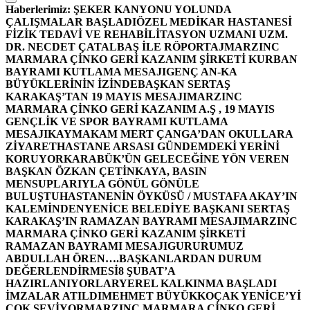
Haberlerimiz:
ŞEKER KANYONU YOLUNDA
ÇALIŞMALAR BAŞLADI
ÖZEL MEDİKAR HASTANESİ
FİZİK TEDAVİ VE REHABİLİTASYON UZMANI UZM.
DR. NECDET ÇATALBAŞ İLE RÖPORTAJ
MARZINC
MARMARA ÇİNKO GERİ KAZANIM ŞİRKETİ KURBAN
BAYRAMI KUTLAMA MESAJI
GENÇ AN-KA
BÜYÜKLERİNİN İZİNDE
BAŞKAN SERTAŞ
KARAKAŞ’TAN 19 MAYIS MESAJI
MARZINC
MARMARA ÇİNKO GERİ KAZANIM A.Ş , 19 MAYIS
GENÇLİK VE SPOR BAYRAMI KUTLAMA
MESAJI
KAYMAKAM MERT ÇANGA’DAN OKULLARA
ZİYARET
HASTANE ARSASI GÜNDEMDEKİ YERİNİ
KORUYOR
KARABÜK’ÜN GELECEĞİNE YÖN VEREN
BAŞKAN ÖZKAN ÇETİNKAYA, BASIN
MENSUPLARIYLA GÖNÜL GÖNÜLE
BULUŞTU
HASTANENİN ÖYKÜSÜ / MUSTAFA AKAY’IN
KALEMİNDEN
YENİCE BELEDİYE BAŞKANI SERTAŞ
KARAKAŞ’IN RAMAZAN BAYRAMI MESAJI
MARZINC
MARMARA ÇİNKO GERİ KAZANIM ŞİRKETİ
RAMAZAN BAYRAMI MESAJI
GURURUMUZ
ABDULLAH ÖREN….
BAŞKANLARDAN DURUM
DEĞERLENDİRMESİ
8 ŞUBAT’A
HAZIRLANIYORLAR
YEREL KALKINMA BAŞLADI
İMZALAR ATILDI
MEHMET BÜYÜKKOÇAK YENİCE’Yİ
ÇOK SEVİYOR
MARZINC MARMARA ÇİNKO GERİ