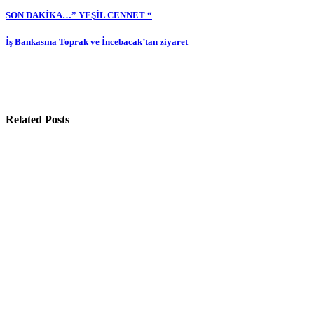
Yazı
SON DAKİKA…” YEŞİL CENNET “
gezinmesi
İş Bankasına Toprak ve İncebacak’tan ziyaret
Related Posts