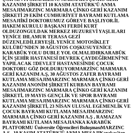
KAZANIM ŞİRKETİ 10 KASIM ATATÜRK’Ü ANMA
MESAJI
MARZINC MARMARA ÇİNKO GERİ KAZANIM
ŞİRKETİ 29 EKİM CUMHURİYET BAYRAMI KUTLAMA
MESAJI
İKİ DOKTORUMUZ GÖREVE BAŞLIYOR.
İL
HAKEM KURULU BAŞKANI FERDİ KURT
OLDU
ZONGULDAK MERKEZ HUZUREVİ YAŞLILARI
YENİCE IHLAMUR TERASA GEZİ
DÜZENLEDİLER
YEŞİL YENİCE MOTOSİKLET
KULÜBÜ’NDEN 30 AĞUSTOS COŞKUSU
YENİCE
KARABÜK YOLU DUBLE YOL OLMALIDIR
KARABÜK
İÇİN ŞEHİR HASTANESİ DEVREK ÇAYDEĞİRMENİ’NE
YAPILACAK !!
DEVLET HASTANESİNDE ÇOCUK
DOKTORU GÖZ DOLDURUYOR
MARZİNC MARMARA
GERİ KAZANIM A.Ş, 30 AĞUSTOS ZAFER BAYRAMI
KUTLAMA MESAJI
MARZINC MARMARA ÇİNKO GERİ
KAZANIM ANONİM ŞİRKETİ KURBAN BAYRAMI
MESAJI
MARZINC MARMARA ÇİNKO GERİ KAZANIM
ŞİRKETİ, 19 MAYIS GENÇLİK VE SPOR BAYRAMI
KUTLAMA MESAJI
MARZINC MARMARA ÇİNKO GERİ
KAZANIM ŞİRKETİ, 23 NİSAN ULUSAL EGEMENLİK VE
ÇOCUK BAYRAMI KUTLAMA MESAJI
MARZINC
MARMARA ÇİNKO GERİ KAZANIM A.Ş , RAMAZAN
BAYRAMI KUTLAMA MESAJI
ANKA KARABÜK
PLATFORMU Üniversite Öğrencileri Buluşması
MARZINC
A.Ş , 10 KASIM ATATÜRK’Ü ANMA MESAJI
Karakaş’tan