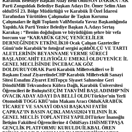
Karabük Belediye Başkan Aday Belli Oldu
SON DAKİKA : AK
Parti Zonguldak Belediye Başkan Adayı Dr. Ömer Selim Alan
oldu
DSİ 23. Bölge Müdürlüğü ve Karabük İl Özel İdaresi
Tarafından Yürütülen Çalışmalar ile Taşkın Koruma
Çalışmaları ile ilgili Toplantı ValiMustafa Yavuz Başkanlığında
Yapıldı.
Ak Parti Yenice Belediye Başkan A.Adayı Sertaş
Karakaş : “Benim doğduğum ve büyüdüğüm şehre bir vefa
borcum var “
KARABÜK GENÇ YENİCELİLER
DERNEĞİNDEN ETKİNLİK
10 Ocak Çalışan Gazeteciler
Günü’nde Karabük’te fotoğraf sergisi açıldı
ÖLÇÜ VE TARTI
ALETLERİNİN BEYANNAME VERME SÜRECİ
BAŞLADI
CAHİT ELiYİOĞLU EMEKLİ OLDU
YENİCE İL
GENEL MECLİSİNDE İNCEBACAK GÖZ
DOLDURUYOR
AK Parti Karabük Milletvekilleri ve İl
Başkanı Esnaf Ziyaretinde
CHP Karabük Milletvekili Sanayi
Sitesi Esnafını Ziyaret Etti
Topçu Siyaset Sahnesine Geri
Döndü
Milli Tekvandocu Kübra Dağlı, Karabük Üniversitesi
Öğrencileri ile Buluştu
SEÇİM TAKVİMİ BAŞLADI
MHP’NİN
OVACIK ADAY ADAYI DA BELLİ OLDU
Türkiye’nin Yerli
Otomobili TOGG KBÜ’nün Makam Aracı Oldu
KARABÜK
TİCARET VE SANAYİ ODASI BAŞKANI FATİH
ÇAPRAZ’IN BASIN AÇIKLAMASI
2024 YILININ İLK
GENEL MECLİS TOPLANTISI YAPILDI
Türker İnanoğlu
İletişim Fakültesi Öğrencilerine 4 Ödül
Sayı-116
İSMETPAŞA
GENÇLİK PLATFORMU KURULDU
İLKBAL ÖREN