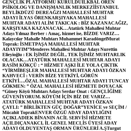
GENÇLİK PLATFORMU KURULDU
İLKBAL ÖREN
PSİKOLOG VE DANIŞMANLIK MERKEZİ
İSTANBUL
BEYLİKDÜZÜ DEREAĞZI MAHALLESİ MUHTAR
ADAYI İLYAS ÖREN
KARŞIYAKA MAHALLESİ
MUHTAR ADAYI ALİM TAKICAK : BİZ KAZANACAĞIZ,
KARŞIYAKA KAZANACAK…
Atatürk Mahallesi Muhtar
Adayı Yılmaz Berber : Amaç, hizmet ise, BİZDE VARIZ…
Kalaycılar Mahalle Muhtarı Muhammet Karadöngel
Murat
Toprak: İSMETPAŞA MAHALLESİ MUHTAR
ADAYIYIM”
Menderes Mahallesi Muhtar Adayı Nurettin
Elieyioğlu : EK İŞİMİZ DEĞİL, TEK İŞİMİZ MUHTARLIK
OLACAK…
ATATÜRK MAHALLESİ MUHTAR ADAYI
RASİM KÖKÇÜ : “ HİZMET AŞKI İLE YOLA ÇIKTIK
“
YİRMİBEŞLER MAHALLESİ MUHTAR ADAYI ÖZKAN
KAHVECİ : VERİN BİZE YETKİYİ, GÖRÜN
ETKİYİ….
ÖZAL MAHALLESİ MUHTAR ADAYI TUNCAY
GÖKMEN: ” ÖZAL MAHALLESİ HİZMETE DOYACAK
“
Güney Köyü Muhtarı Adayı Serdar Onat : GENÇLİĞİME
GÜVENİYORUM. KÖYÜM İÇİN BİZ DE VARIZ…
ATATÜRK MAHALLESİ MUHTAR ADAYI ÖZKAN
ÇAYLI: ” BİRLİKTEN GÜÇ DOĞAR”
YENİCE ve SEÇİM /
Mücahit Toprak
ENVER ÖZGÜ ADAY ADAYLIĞINI
AÇIKLADI
EK BİNANIN ACİL SERVİSİ HİZMETE
AÇILDI
ÇANAKCI, İL GENEL MECLİS ÜYESİ ADAY
ADAYI OLDU
YENTAŞ ORMAN ÜRÜNLERİ A.Ş
Turgut