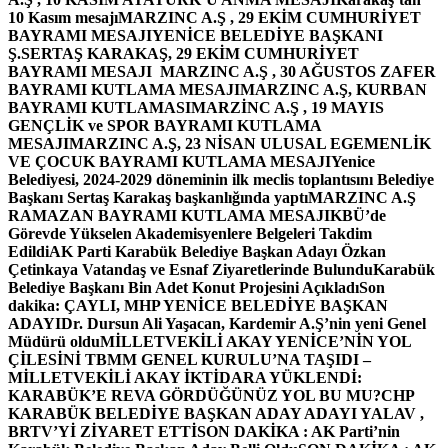
10 Kasım mesajı
MARZINC A.Ş , 29 EKİM CUMHURİYET
BAYRAMI MESAJI
YENİCE BELEDİYE BAŞKANI
Ş.SERTAŞ KARAKAŞ, 29 EKİM CUMHURİYET
BAYRAMI MESAJI
MARZINC A.Ş , 30 AĞUSTOS ZAFER
BAYRAMI KUTLAMA MESAJI
MARZINC A.Ş, KURBAN
BAYRAMI KUTLAMASI
MARZİNC A.Ş , 19 MAYIS
GENÇLİK ve SPOR BAYRAMI KUTLAMA
MESAJI
MARZINC A.Ş, 23 NİSAN ULUSAL EGEMENLİK
VE ÇOCUK BAYRAMI KUTLAMA MESAJI
Yenice
Belediyesi, 2024-2029 döneminin ilk meclis toplantısını Belediye
Başkanı Sertaş Karakaş başkanlığında yaptı
MARZINC A.Ş
RAMAZAN BAYRAMI KUTLAMA MESAJI
KBÜ’de
Görevde Yükselen Akademisyenlere Belgeleri Takdim
Edildi
AK Parti Karabük Belediye Başkan Adayı Özkan
Çetinkaya Vatandaş ve Esnaf Ziyaretlerinde Bulundu
Karabük
Belediye Başkanı Bin Adet Konut Projesini Açıkladı
Son
dakika: ÇAYLI, MHP YENİCE BELEDİYE BAŞKAN
ADAYI
Dr. Dursun Ali Yaşacan, Kardemir A.Ş’nin yeni Genel
Müdürü oldu
MİLLETVEKİLİ AKAY YENİCE’NİN YOL
ÇİLESİNİ TBMM GENEL KURULU’NA TAŞIDI –
MİLLETVEKİLİ AKAY İKTİDARA YÜKLENDİ:
KARABÜK’E REVA GÖRDÜĞÜNÜZ YOL BU MU?
CHP
KARABÜK BELEDİYE BAŞKAN ADAY ADAYI YALAV ,
BRTV’Yİ ZİYARET ETTİ
SON DAKİKA : AK Parti’nin