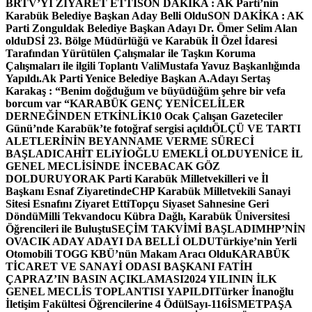
BRTV’Yİ ZİYARET ETTİ
SON DAKİKA : AK Parti’nin
Karabük Belediye Başkan Aday Belli Oldu
SON DAKİKA : AK
Parti Zonguldak Belediye Başkan Adayı Dr. Ömer Selim Alan
oldu
DSİ 23. Bölge Müdürlüğü ve Karabük İl Özel İdaresi
Tarafından Yürütülen Çalışmalar ile Taşkın Koruma
Çalışmaları ile ilgili Toplantı ValiMustafa Yavuz Başkanlığında
Yapıldı.
Ak Parti Yenice Belediye Başkan A.Adayı Sertaş
Karakaş : “Benim doğduğum ve büyüdüğüm şehre bir vefa
borcum var “
KARABÜK GENÇ YENİCELİLER
DERNEĞİNDEN ETKİNLİK
10 Ocak Çalışan Gazeteciler
Günü’nde Karabük’te fotoğraf sergisi açıldı
ÖLÇÜ VE TARTI
ALETLERİNİN BEYANNAME VERME SÜRECİ
BAŞLADI
CAHİT ELiYİOĞLU EMEKLİ OLDU
YENİCE İL
GENEL MECLİSİNDE İNCEBACAK GÖZ
DOLDURUYOR
AK Parti Karabük Milletvekilleri ve İl
Başkanı Esnaf Ziyaretinde
CHP Karabük Milletvekili Sanayi
Sitesi Esnafını Ziyaret Etti
Topçu Siyaset Sahnesine Geri
Döndü
Milli Tekvandocu Kübra Dağlı, Karabük Üniversitesi
Öğrencileri ile Buluştu
SEÇİM TAKVİMİ BAŞLADI
MHP’NİN
OVACIK ADAY ADAYI DA BELLİ OLDU
Türkiye’nin Yerli
Otomobili TOGG KBÜ’nün Makam Aracı Oldu
KARABÜK
TİCARET VE SANAYİ ODASI BAŞKANI FATİH
ÇAPRAZ’IN BASIN AÇIKLAMASI
2024 YILININ İLK
GENEL MECLİS TOPLANTISI YAPILDI
Türker İnanoğlu
İletişim Fakültesi Öğrencilerine 4 Ödül
Sayı-116
İSMETPAŞA