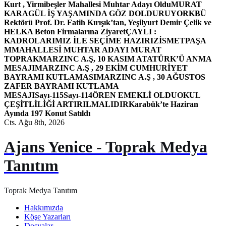
Kurt , Yirmibeşler Mahallesi Muhtar Adayı Oldu
MURAT
KARAGÜL İŞ YAŞAMINDA GÖZ DOLDURUYOR
KBÜ
Rektörü Prof. Dr. Fatih Kırışık’tan, Yeşilyurt Demir Çelik ve
HELKA Beton Firmalarına Ziyaret
ÇAYLI :
KADROLARIMIZ İLE SEÇİME HAZIRIZ
İSMETPAŞA
MMAHALLESİ MUHTAR ADAYI MURAT
TOPRAK
MARZINC A.Ş, 10 KASIM ATATÜRK’Ü ANMA
MESAJI
MARZINC A.Ş , 29 EKİM CUMHURİYET
BAYRAMI KUTLAMASI
MARZINC A.Ş , 30 AĞUSTOS
ZAFER BAYRAMI KUTLAMA
MESAJI
Sayı-115
Sayı-114
ÖREN EMEKLİ OLDU
OKUL
ÇEŞİTLİLİĞİ ARTIRILMALIDIR
Karabük’te Haziran
Ayında 197 Konut Satıldı
Cts. Ağu 8th, 2026
Ajans Yenice - Toprak Medya
Tanıtım
Toprak Medya Tanıtım
Hakkımızda
Köşe Yazarları
Dosyalar