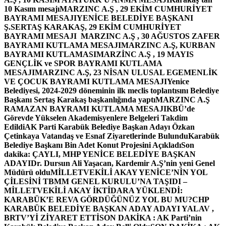
10 Kasım mesajı
MARZINC A.Ş , 29 EKİM CUMHURİYET
BAYRAMI MESAJI
YENİCE BELEDİYE BAŞKANI
Ş.SERTAŞ KARAKAŞ, 29 EKİM CUMHURİYET
BAYRAMI MESAJI
MARZINC A.Ş , 30 AĞUSTOS ZAFER
BAYRAMI KUTLAMA MESAJI
MARZINC A.Ş, KURBAN
BAYRAMI KUTLAMASI
MARZİNC A.Ş , 19 MAYIS
GENÇLİK ve SPOR BAYRAMI KUTLAMA
MESAJI
MARZINC A.Ş, 23 NİSAN ULUSAL EGEMENLİK
VE ÇOCUK BAYRAMI KUTLAMA MESAJI
Yenice
Belediyesi, 2024-2029 döneminin ilk meclis toplantısını Belediye
Başkanı Sertaş Karakaş başkanlığında yaptı
MARZINC A.Ş
RAMAZAN BAYRAMI KUTLAMA MESAJI
KBÜ’de
Görevde Yükselen Akademisyenlere Belgeleri Takdim
Edildi
AK Parti Karabük Belediye Başkan Adayı Özkan
Çetinkaya Vatandaş ve Esnaf Ziyaretlerinde Bulundu
Karabük
Belediye Başkanı Bin Adet Konut Projesini Açıkladı
Son
dakika: ÇAYLI, MHP YENİCE BELEDİYE BAŞKAN
ADAYI
Dr. Dursun Ali Yaşacan, Kardemir A.Ş’nin yeni Genel
Müdürü oldu
MİLLETVEKİLİ AKAY YENİCE’NİN YOL
ÇİLESİNİ TBMM GENEL KURULU’NA TAŞIDI –
MİLLETVEKİLİ AKAY İKTİDARA YÜKLENDİ:
KARABÜK’E REVA GÖRDÜĞÜNÜZ YOL BU MU?
CHP
KARABÜK BELEDİYE BAŞKAN ADAY ADAYI YALAV ,
BRTV’Yİ ZİYARET ETTİ
SON DAKİKA : AK Parti’nin