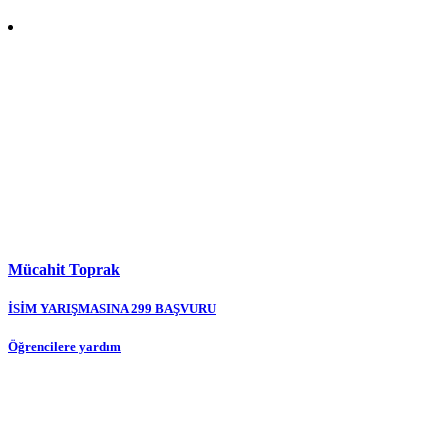
Mücahit Toprak
Yazı
İSİM YARIŞMASINA 299 BAŞVURU
gezinmesi
Öğrencilere yardım