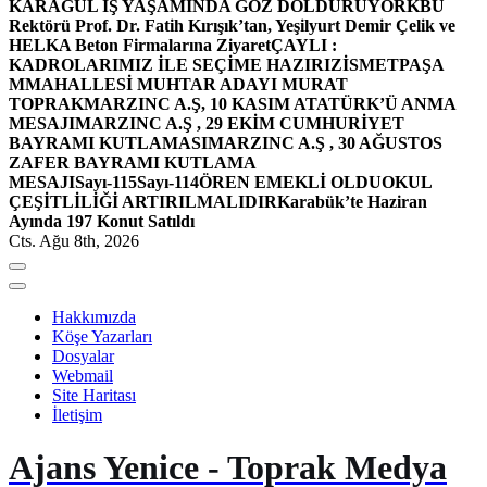
KARAGÜL İŞ YAŞAMINDA GÖZ DOLDURUYOR
KBÜ
Rektörü Prof. Dr. Fatih Kırışık’tan, Yeşilyurt Demir Çelik ve
HELKA Beton Firmalarına Ziyaret
ÇAYLI :
KADROLARIMIZ İLE SEÇİME HAZIRIZ
İSMETPAŞA
MMAHALLESİ MUHTAR ADAYI MURAT
TOPRAK
MARZINC A.Ş, 10 KASIM ATATÜRK’Ü ANMA
MESAJI
MARZINC A.Ş , 29 EKİM CUMHURİYET
BAYRAMI KUTLAMASI
MARZINC A.Ş , 30 AĞUSTOS
ZAFER BAYRAMI KUTLAMA
MESAJI
Sayı-115
Sayı-114
ÖREN EMEKLİ OLDU
OKUL
ÇEŞİTLİLİĞİ ARTIRILMALIDIR
Karabük’te Haziran
Ayında 197 Konut Satıldı
Cts. Ağu 8th, 2026
Hakkımızda
Köşe Yazarları
Dosyalar
Webmail
Site Haritası
İletişim
Ajans Yenice - Toprak Medya