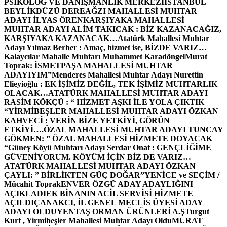
PSİKOLOG VE DANIŞMANLIK MERKEZİ
İSTANBUL
BEYLİKDÜZÜ DEREAĞZI MAHALLESİ MUHTAR
ADAYI İLYAS ÖREN
KARŞIYAKA MAHALLESİ
MUHTAR ADAYI ALİM TAKICAK : BİZ KAZANACAĞIZ,
KARŞIYAKA KAZANACAK…
Atatürk Mahallesi Muhtar
Adayı Yılmaz Berber : Amaç, hizmet ise, BİZDE VARIZ…
Kalaycılar Mahalle Muhtarı Muhammet Karadöngel
Murat
Toprak: İSMETPAŞA MAHALLESİ MUHTAR
ADAYIYIM”
Menderes Mahallesi Muhtar Adayı Nurettin
Elieyioğlu : EK İŞİMİZ DEĞİL, TEK İŞİMİZ MUHTARLIK
OLACAK…
ATATÜRK MAHALLESİ MUHTAR ADAYI
RASİM KÖKÇÜ : “ HİZMET AŞKI İLE YOLA ÇIKTIK
“
YİRMİBEŞLER MAHALLESİ MUHTAR ADAYI ÖZKAN
KAHVECİ : VERİN BİZE YETKİYİ, GÖRÜN
ETKİYİ….
ÖZAL MAHALLESİ MUHTAR ADAYI TUNCAY
GÖKMEN: ” ÖZAL MAHALLESİ HİZMETE DOYACAK
“
Güney Köyü Muhtarı Adayı Serdar Onat : GENÇLİĞİME
GÜVENİYORUM. KÖYÜM İÇİN BİZ DE VARIZ…
ATATÜRK MAHALLESİ MUHTAR ADAYI ÖZKAN
ÇAYLI: ” BİRLİKTEN GÜÇ DOĞAR”
YENİCE ve SEÇİM /
Mücahit Toprak
ENVER ÖZGÜ ADAY ADAYLIĞINI
AÇIKLADI
EK BİNANIN ACİL SERVİSİ HİZMETE
AÇILDI
ÇANAKCI, İL GENEL MECLİS ÜYESİ ADAY
ADAYI OLDU
YENTAŞ ORMAN ÜRÜNLERİ A.Ş
Turgut
Kurt , Yirmibeşler Mahallesi Muhtar Adayı Oldu
MURAT