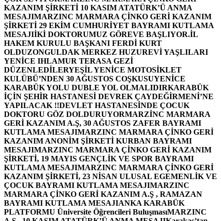
KAZANIM ŞİRKETİ 10 KASIM ATATÜRK’Ü ANMA
MESAJI
MARZINC MARMARA ÇİNKO GERİ KAZANIM
ŞİRKETİ 29 EKİM CUMHURİYET BAYRAMI KUTLAMA
MESAJI
İKİ DOKTORUMUZ GÖREVE BAŞLIYOR.
İL
HAKEM KURULU BAŞKANI FERDİ KURT
OLDU
ZONGULDAK MERKEZ HUZUREVİ YAŞLILARI
YENİCE IHLAMUR TERASA GEZİ
DÜZENLEDİLER
YEŞİL YENİCE MOTOSİKLET
KULÜBÜ’NDEN 30 AĞUSTOS COŞKUSU
YENİCE
KARABÜK YOLU DUBLE YOL OLMALIDIR
KARABÜK
İÇİN ŞEHİR HASTANESİ DEVREK ÇAYDEĞİRMENİ’NE
YAPILACAK !!
DEVLET HASTANESİNDE ÇOCUK
DOKTORU GÖZ DOLDURUYOR
MARZİNC MARMARA
GERİ KAZANIM A.Ş, 30 AĞUSTOS ZAFER BAYRAMI
KUTLAMA MESAJI
MARZINC MARMARA ÇİNKO GERİ
KAZANIM ANONİM ŞİRKETİ KURBAN BAYRAMI
MESAJI
MARZINC MARMARA ÇİNKO GERİ KAZANIM
ŞİRKETİ, 19 MAYIS GENÇLİK VE SPOR BAYRAMI
KUTLAMA MESAJI
MARZINC MARMARA ÇİNKO GERİ
KAZANIM ŞİRKETİ, 23 NİSAN ULUSAL EGEMENLİK VE
ÇOCUK BAYRAMI KUTLAMA MESAJI
MARZINC
MARMARA ÇİNKO GERİ KAZANIM A.Ş , RAMAZAN
BAYRAMI KUTLAMA MESAJI
ANKA KARABÜK
PLATFORMU Üniversite Öğrencileri Buluşması
MARZINC
A.Ş , 10 KASIM ATATÜRK’Ü ANMA MESAJI
Karakaş’tan