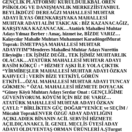
GENÇLİK PLATFORMU KURULDU
İLKBAL ÖREN
PSİKOLOG VE DANIŞMANLIK MERKEZİ
İSTANBUL
BEYLİKDÜZÜ DEREAĞZI MAHALLESİ MUHTAR
ADAYI İLYAS ÖREN
KARŞIYAKA MAHALLESİ
MUHTAR ADAYI ALİM TAKICAK : BİZ KAZANACAĞIZ,
KARŞIYAKA KAZANACAK…
Atatürk Mahallesi Muhtar
Adayı Yılmaz Berber : Amaç, hizmet ise, BİZDE VARIZ…
Kalaycılar Mahalle Muhtarı Muhammet Karadöngel
Murat
Toprak: İSMETPAŞA MAHALLESİ MUHTAR
ADAYIYIM”
Menderes Mahallesi Muhtar Adayı Nurettin
Elieyioğlu : EK İŞİMİZ DEĞİL, TEK İŞİMİZ MUHTARLIK
OLACAK…
ATATÜRK MAHALLESİ MUHTAR ADAYI
RASİM KÖKÇÜ : “ HİZMET AŞKI İLE YOLA ÇIKTIK
“
YİRMİBEŞLER MAHALLESİ MUHTAR ADAYI ÖZKAN
KAHVECİ : VERİN BİZE YETKİYİ, GÖRÜN
ETKİYİ….
ÖZAL MAHALLESİ MUHTAR ADAYI TUNCAY
GÖKMEN: ” ÖZAL MAHALLESİ HİZMETE DOYACAK
“
Güney Köyü Muhtarı Adayı Serdar Onat : GENÇLİĞİME
GÜVENİYORUM. KÖYÜM İÇİN BİZ DE VARIZ…
ATATÜRK MAHALLESİ MUHTAR ADAYI ÖZKAN
ÇAYLI: ” BİRLİKTEN GÜÇ DOĞAR”
YENİCE ve SEÇİM /
Mücahit Toprak
ENVER ÖZGÜ ADAY ADAYLIĞINI
AÇIKLADI
EK BİNANIN ACİL SERVİSİ HİZMETE
AÇILDI
ÇANAKCI, İL GENEL MECLİS ÜYESİ ADAY
ADAYI OLDU
YENTAŞ ORMAN ÜRÜNLERİ A.Ş
Turgut