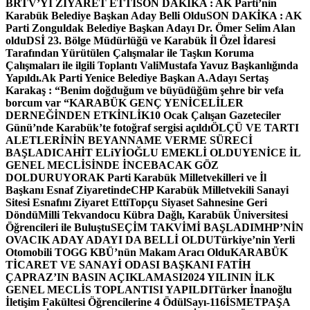
BRTV’Yİ ZİYARET ETTİ
SON DAKİKA : AK Parti’nin
Karabük Belediye Başkan Aday Belli Oldu
SON DAKİKA : AK
Parti Zonguldak Belediye Başkan Adayı Dr. Ömer Selim Alan
oldu
DSİ 23. Bölge Müdürlüğü ve Karabük İl Özel İdaresi
Tarafından Yürütülen Çalışmalar ile Taşkın Koruma
Çalışmaları ile ilgili Toplantı ValiMustafa Yavuz Başkanlığında
Yapıldı.
Ak Parti Yenice Belediye Başkan A.Adayı Sertaş
Karakaş : “Benim doğduğum ve büyüdüğüm şehre bir vefa
borcum var “
KARABÜK GENÇ YENİCELİLER
DERNEĞİNDEN ETKİNLİK
10 Ocak Çalışan Gazeteciler
Günü’nde Karabük’te fotoğraf sergisi açıldı
ÖLÇÜ VE TARTI
ALETLERİNİN BEYANNAME VERME SÜRECİ
BAŞLADI
CAHİT ELiYİOĞLU EMEKLİ OLDU
YENİCE İL
GENEL MECLİSİNDE İNCEBACAK GÖZ
DOLDURUYOR
AK Parti Karabük Milletvekilleri ve İl
Başkanı Esnaf Ziyaretinde
CHP Karabük Milletvekili Sanayi
Sitesi Esnafını Ziyaret Etti
Topçu Siyaset Sahnesine Geri
Döndü
Milli Tekvandocu Kübra Dağlı, Karabük Üniversitesi
Öğrencileri ile Buluştu
SEÇİM TAKVİMİ BAŞLADI
MHP’NİN
OVACIK ADAY ADAYI DA BELLİ OLDU
Türkiye’nin Yerli
Otomobili TOGG KBÜ’nün Makam Aracı Oldu
KARABÜK
TİCARET VE SANAYİ ODASI BAŞKANI FATİH
ÇAPRAZ’IN BASIN AÇIKLAMASI
2024 YILININ İLK
GENEL MECLİS TOPLANTISI YAPILDI
Türker İnanoğlu
İletişim Fakültesi Öğrencilerine 4 Ödül
Sayı-116
İSMETPAŞA