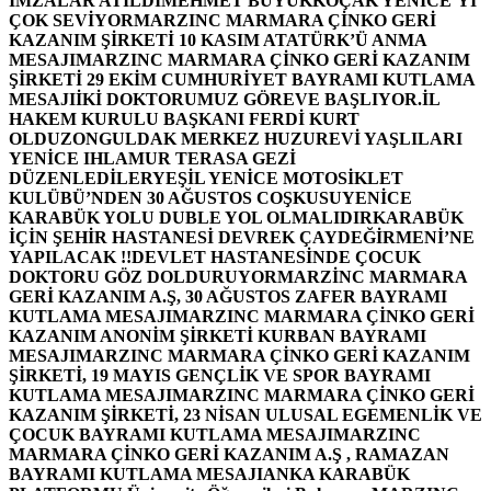
İMZALAR ATILDI
MEHMET BÜYÜKKOÇAK YENİCE’Yİ
ÇOK SEVİYOR
MARZINC MARMARA ÇİNKO GERİ
KAZANIM ŞİRKETİ 10 KASIM ATATÜRK’Ü ANMA
MESAJI
MARZINC MARMARA ÇİNKO GERİ KAZANIM
ŞİRKETİ 29 EKİM CUMHURİYET BAYRAMI KUTLAMA
MESAJI
İKİ DOKTORUMUZ GÖREVE BAŞLIYOR.
İL
HAKEM KURULU BAŞKANI FERDİ KURT
OLDU
ZONGULDAK MERKEZ HUZUREVİ YAŞLILARI
YENİCE IHLAMUR TERASA GEZİ
DÜZENLEDİLER
YEŞİL YENİCE MOTOSİKLET
KULÜBÜ’NDEN 30 AĞUSTOS COŞKUSU
YENİCE
KARABÜK YOLU DUBLE YOL OLMALIDIR
KARABÜK
İÇİN ŞEHİR HASTANESİ DEVREK ÇAYDEĞİRMENİ’NE
YAPILACAK !!
DEVLET HASTANESİNDE ÇOCUK
DOKTORU GÖZ DOLDURUYOR
MARZİNC MARMARA
GERİ KAZANIM A.Ş, 30 AĞUSTOS ZAFER BAYRAMI
KUTLAMA MESAJI
MARZINC MARMARA ÇİNKO GERİ
KAZANIM ANONİM ŞİRKETİ KURBAN BAYRAMI
MESAJI
MARZINC MARMARA ÇİNKO GERİ KAZANIM
ŞİRKETİ, 19 MAYIS GENÇLİK VE SPOR BAYRAMI
KUTLAMA MESAJI
MARZINC MARMARA ÇİNKO GERİ
KAZANIM ŞİRKETİ, 23 NİSAN ULUSAL EGEMENLİK VE
ÇOCUK BAYRAMI KUTLAMA MESAJI
MARZINC
MARMARA ÇİNKO GERİ KAZANIM A.Ş , RAMAZAN
BAYRAMI KUTLAMA MESAJI
ANKA KARABÜK