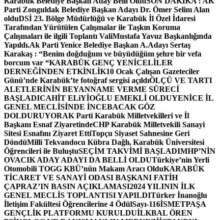
Karabük Belediye Başkan Aday Belli Oldu
SON DAKİKA : AK
Parti Zonguldak Belediye Başkan Adayı Dr. Ömer Selim Alan
oldu
DSİ 23. Bölge Müdürlüğü ve Karabük İl Özel İdaresi
Tarafından Yürütülen Çalışmalar ile Taşkın Koruma
Çalışmaları ile ilgili Toplantı ValiMustafa Yavuz Başkanlığında
Yapıldı.
Ak Parti Yenice Belediye Başkan A.Adayı Sertaş
Karakaş : “Benim doğduğum ve büyüdüğüm şehre bir vefa
borcum var “
KARABÜK GENÇ YENİCELİLER
DERNEĞİNDEN ETKİNLİK
10 Ocak Çalışan Gazeteciler
Günü’nde Karabük’te fotoğraf sergisi açıldı
ÖLÇÜ VE TARTI
ALETLERİNİN BEYANNAME VERME SÜRECİ
BAŞLADI
CAHİT ELiYİOĞLU EMEKLİ OLDU
YENİCE İL
GENEL MECLİSİNDE İNCEBACAK GÖZ
DOLDURUYOR
AK Parti Karabük Milletvekilleri ve İl
Başkanı Esnaf Ziyaretinde
CHP Karabük Milletvekili Sanayi
Sitesi Esnafını Ziyaret Etti
Topçu Siyaset Sahnesine Geri
Döndü
Milli Tekvandocu Kübra Dağlı, Karabük Üniversitesi
Öğrencileri ile Buluştu
SEÇİM TAKVİMİ BAŞLADI
MHP’NİN
OVACIK ADAY ADAYI DA BELLİ OLDU
Türkiye’nin Yerli
Otomobili TOGG KBÜ’nün Makam Aracı Oldu
KARABÜK
TİCARET VE SANAYİ ODASI BAŞKANI FATİH
ÇAPRAZ’IN BASIN AÇIKLAMASI
2024 YILININ İLK
GENEL MECLİS TOPLANTISI YAPILDI
Türker İnanoğlu
İletişim Fakültesi Öğrencilerine 4 Ödül
Sayı-116
İSMETPAŞA
GENÇLİK PLATFORMU KURULDU
İLKBAL ÖREN