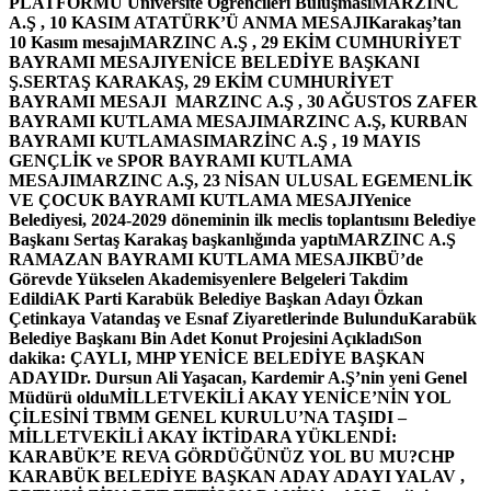
PLATFORMU Üniversite Öğrencileri Buluşması
MARZINC
A.Ş , 10 KASIM ATATÜRK’Ü ANMA MESAJI
Karakaş’tan
10 Kasım mesajı
MARZINC A.Ş , 29 EKİM CUMHURİYET
BAYRAMI MESAJI
YENİCE BELEDİYE BAŞKANI
Ş.SERTAŞ KARAKAŞ, 29 EKİM CUMHURİYET
BAYRAMI MESAJI
MARZINC A.Ş , 30 AĞUSTOS ZAFER
BAYRAMI KUTLAMA MESAJI
MARZINC A.Ş, KURBAN
BAYRAMI KUTLAMASI
MARZİNC A.Ş , 19 MAYIS
GENÇLİK ve SPOR BAYRAMI KUTLAMA
MESAJI
MARZINC A.Ş, 23 NİSAN ULUSAL EGEMENLİK
VE ÇOCUK BAYRAMI KUTLAMA MESAJI
Yenice
Belediyesi, 2024-2029 döneminin ilk meclis toplantısını Belediye
Başkanı Sertaş Karakaş başkanlığında yaptı
MARZINC A.Ş
RAMAZAN BAYRAMI KUTLAMA MESAJI
KBÜ’de
Görevde Yükselen Akademisyenlere Belgeleri Takdim
Edildi
AK Parti Karabük Belediye Başkan Adayı Özkan
Çetinkaya Vatandaş ve Esnaf Ziyaretlerinde Bulundu
Karabük
Belediye Başkanı Bin Adet Konut Projesini Açıkladı
Son
dakika: ÇAYLI, MHP YENİCE BELEDİYE BAŞKAN
ADAYI
Dr. Dursun Ali Yaşacan, Kardemir A.Ş’nin yeni Genel
Müdürü oldu
MİLLETVEKİLİ AKAY YENİCE’NİN YOL
ÇİLESİNİ TBMM GENEL KURULU’NA TAŞIDI –
MİLLETVEKİLİ AKAY İKTİDARA YÜKLENDİ:
KARABÜK’E REVA GÖRDÜĞÜNÜZ YOL BU MU?
CHP
KARABÜK BELEDİYE BAŞKAN ADAY ADAYI YALAV ,