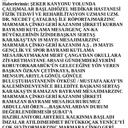
Haberlerimiz:
ŞEKER KANYONU YOLUNDA
ÇALIŞMALAR BAŞLADI
ÖZEL MEDİKAR HASTANESİ
FİZİK TEDAVİ VE REHABİLİTASYON UZMANI UZM.
DR. NECDET ÇATALBAŞ İLE RÖPORTAJ
MARZINC
MARMARA ÇİNKO GERİ KAZANIM ŞİRKETİ KURBAN
BAYRAMI KUTLAMA MESAJI
GENÇ AN-KA
BÜYÜKLERİNİN İZİNDE
BAŞKAN SERTAŞ
KARAKAŞ’TAN 19 MAYIS MESAJI
MARZINC
MARMARA ÇİNKO GERİ KAZANIM A.Ş , 19 MAYIS
GENÇLİK VE SPOR BAYRAMI KUTLAMA
MESAJI
KAYMAKAM MERT ÇANGA’DAN OKULLARA
ZİYARET
HASTANE ARSASI GÜNDEMDEKİ YERİNİ
KORUYOR
KARABÜK’ÜN GELECEĞİNE YÖN VEREN
BAŞKAN ÖZKAN ÇETİNKAYA, BASIN
MENSUPLARIYLA GÖNÜL GÖNÜLE
BULUŞTU
HASTANENİN ÖYKÜSÜ / MUSTAFA AKAY’IN
KALEMİNDEN
YENİCE BELEDİYE BAŞKANI SERTAŞ
KARAKAŞ’IN RAMAZAN BAYRAMI MESAJI
MARZINC
MARMARA ÇİNKO GERİ KAZANIM ŞİRKETİ
RAMAZAN BAYRAMI MESAJI
GURURUMUZ
ABDULLAH ÖREN….
BAŞKANLARDAN DURUM
DEĞERLENDİRMESİ
8 ŞUBAT’A
HAZIRLANIYORLAR
YEREL KALKINMA BAŞLADI
İMZALAR ATILDI
MEHMET BÜYÜKKOÇAK YENİCE’Yİ
ÇOK SEVİYOR
MARZINC MARMARA ÇİNKO GERİ