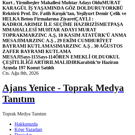
Kurt , Yirmibeşler Mahallesi Muhtar Adayı Oldu
MURAT
KARAGÜL İŞ YAŞAMINDA GÖZ DOLDURUYOR
KBÜ
Rektörü Prof. Dr. Fatih Kırışık’tan, Yeşilyurt Demir Çelik ve
HELKA Beton Firmalarına Ziyaret
ÇAYLI :
KADROLARIMIZ İLE SEÇİME HAZIRIZ
İSMETPAŞA
MMAHALLESİ MUHTAR ADAYI MURAT
TOPRAK
MARZINC A.Ş, 10 KASIM ATATÜRK’Ü ANMA
MESAJI
MARZINC A.Ş , 29 EKİM CUMHURİYET
BAYRAMI KUTLAMASI
MARZINC A.Ş , 30 AĞUSTOS
ZAFER BAYRAMI KUTLAMA
MESAJI
Sayı-115
Sayı-114
ÖREN EMEKLİ OLDU
OKUL
ÇEŞİTLİLİĞİ ARTIRILMALIDIR
Karabük’te Haziran
Ayında 197 Konut Satıldı
Cts. Ağu 8th, 2026
Ajans Yenice - Toprak Medya
Tanıtım
Toprak Medya Tanıtım
Hakkımızda
Köşe Yazarları
Dosyalar