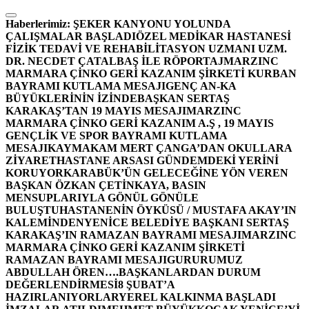
İçeriğe
atla
Haberlerimiz:
ŞEKER KANYONU YOLUNDA
ÇALIŞMALAR BAŞLADI
ÖZEL MEDİKAR HASTANESİ
FİZİK TEDAVİ VE REHABİLİTASYON UZMANI UZM.
DR. NECDET ÇATALBAŞ İLE RÖPORTAJ
MARZINC
MARMARA ÇİNKO GERİ KAZANIM ŞİRKETİ KURBAN
BAYRAMI KUTLAMA MESAJI
GENÇ AN-KA
BÜYÜKLERİNİN İZİNDE
BAŞKAN SERTAŞ
KARAKAŞ’TAN 19 MAYIS MESAJI
MARZINC
MARMARA ÇİNKO GERİ KAZANIM A.Ş , 19 MAYIS
GENÇLİK VE SPOR BAYRAMI KUTLAMA
MESAJI
KAYMAKAM MERT ÇANGA’DAN OKULLARA
ZİYARET
HASTANE ARSASI GÜNDEMDEKİ YERİNİ
KORUYOR
KARABÜK’ÜN GELECEĞİNE YÖN VEREN
BAŞKAN ÖZKAN ÇETİNKAYA, BASIN
MENSUPLARIYLA GÖNÜL GÖNÜLE
BULUŞTU
HASTANENİN ÖYKÜSÜ / MUSTAFA AKAY’IN
KALEMİNDEN
YENİCE BELEDİYE BAŞKANI SERTAŞ
KARAKAŞ’IN RAMAZAN BAYRAMI MESAJI
MARZINC
MARMARA ÇİNKO GERİ KAZANIM ŞİRKETİ
RAMAZAN BAYRAMI MESAJI
GURURUMUZ
ABDULLAH ÖREN….
BAŞKANLARDAN DURUM
DEĞERLENDİRMESİ
8 ŞUBAT’A
HAZIRLANIYORLAR
YEREL KALKINMA BAŞLADI