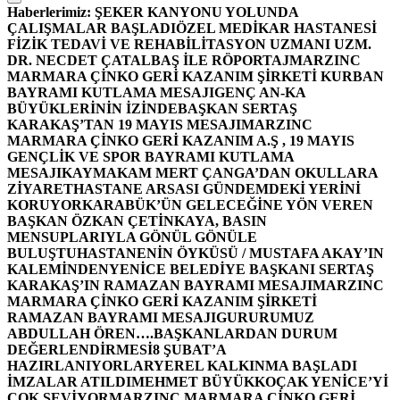
Haberlerimiz:
ŞEKER KANYONU YOLUNDA
ÇALIŞMALAR BAŞLADI
ÖZEL MEDİKAR HASTANESİ
FİZİK TEDAVİ VE REHABİLİTASYON UZMANI UZM.
DR. NECDET ÇATALBAŞ İLE RÖPORTAJ
MARZINC
MARMARA ÇİNKO GERİ KAZANIM ŞİRKETİ KURBAN
BAYRAMI KUTLAMA MESAJI
GENÇ AN-KA
BÜYÜKLERİNİN İZİNDE
BAŞKAN SERTAŞ
KARAKAŞ’TAN 19 MAYIS MESAJI
MARZINC
MARMARA ÇİNKO GERİ KAZANIM A.Ş , 19 MAYIS
GENÇLİK VE SPOR BAYRAMI KUTLAMA
MESAJI
KAYMAKAM MERT ÇANGA’DAN OKULLARA
ZİYARET
HASTANE ARSASI GÜNDEMDEKİ YERİNİ
KORUYOR
KARABÜK’ÜN GELECEĞİNE YÖN VEREN
BAŞKAN ÖZKAN ÇETİNKAYA, BASIN
MENSUPLARIYLA GÖNÜL GÖNÜLE
BULUŞTU
HASTANENİN ÖYKÜSÜ / MUSTAFA AKAY’IN
KALEMİNDEN
YENİCE BELEDİYE BAŞKANI SERTAŞ
KARAKAŞ’IN RAMAZAN BAYRAMI MESAJI
MARZINC
MARMARA ÇİNKO GERİ KAZANIM ŞİRKETİ
RAMAZAN BAYRAMI MESAJI
GURURUMUZ
ABDULLAH ÖREN….
BAŞKANLARDAN DURUM
DEĞERLENDİRMESİ
8 ŞUBAT’A
HAZIRLANIYORLAR
YEREL KALKINMA BAŞLADI
İMZALAR ATILDI
MEHMET BÜYÜKKOÇAK YENİCE’Yİ
ÇOK SEVİYOR
MARZINC MARMARA ÇİNKO GERİ