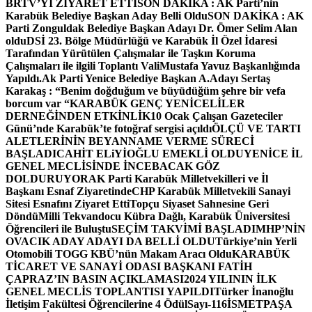
BRTV’Yİ ZİYARET ETTİ
SON DAKİKA : AK Parti’nin
Karabük Belediye Başkan Aday Belli Oldu
SON DAKİKA : AK
Parti Zonguldak Belediye Başkan Adayı Dr. Ömer Selim Alan
oldu
DSİ 23. Bölge Müdürlüğü ve Karabük İl Özel İdaresi
Tarafından Yürütülen Çalışmalar ile Taşkın Koruma
Çalışmaları ile ilgili Toplantı ValiMustafa Yavuz Başkanlığında
Yapıldı.
Ak Parti Yenice Belediye Başkan A.Adayı Sertaş
Karakaş : “Benim doğduğum ve büyüdüğüm şehre bir vefa
borcum var “
KARABÜK GENÇ YENİCELİLER
DERNEĞİNDEN ETKİNLİK
10 Ocak Çalışan Gazeteciler
Günü’nde Karabük’te fotoğraf sergisi açıldı
ÖLÇÜ VE TARTI
ALETLERİNİN BEYANNAME VERME SÜRECİ
BAŞLADI
CAHİT ELiYİOĞLU EMEKLİ OLDU
YENİCE İL
GENEL MECLİSİNDE İNCEBACAK GÖZ
DOLDURUYOR
AK Parti Karabük Milletvekilleri ve İl
Başkanı Esnaf Ziyaretinde
CHP Karabük Milletvekili Sanayi
Sitesi Esnafını Ziyaret Etti
Topçu Siyaset Sahnesine Geri
Döndü
Milli Tekvandocu Kübra Dağlı, Karabük Üniversitesi
Öğrencileri ile Buluştu
SEÇİM TAKVİMİ BAŞLADI
MHP’NİN
OVACIK ADAY ADAYI DA BELLİ OLDU
Türkiye’nin Yerli
Otomobili TOGG KBÜ’nün Makam Aracı Oldu
KARABÜK
TİCARET VE SANAYİ ODASI BAŞKANI FATİH
ÇAPRAZ’IN BASIN AÇIKLAMASI
2024 YILININ İLK
GENEL MECLİS TOPLANTISI YAPILDI
Türker İnanoğlu
İletişim Fakültesi Öğrencilerine 4 Ödül
Sayı-116
İSMETPAŞA