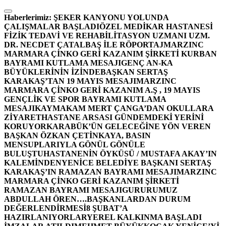
İçeriğe
atla
Haberlerimiz:
ŞEKER KANYONU YOLUNDA
ÇALIŞMALAR BAŞLADI
ÖZEL MEDİKAR HASTANESİ
FİZİK TEDAVİ VE REHABİLİTASYON UZMANI UZM.
DR. NECDET ÇATALBAŞ İLE RÖPORTAJ
MARZINC
MARMARA ÇİNKO GERİ KAZANIM ŞİRKETİ KURBAN
BAYRAMI KUTLAMA MESAJI
GENÇ AN-KA
BÜYÜKLERİNİN İZİNDE
BAŞKAN SERTAŞ
KARAKAŞ’TAN 19 MAYIS MESAJI
MARZINC
MARMARA ÇİNKO GERİ KAZANIM A.Ş , 19 MAYIS
GENÇLİK VE SPOR BAYRAMI KUTLAMA
MESAJI
KAYMAKAM MERT ÇANGA’DAN OKULLARA
ZİYARET
HASTANE ARSASI GÜNDEMDEKİ YERİNİ
KORUYOR
KARABÜK’ÜN GELECEĞİNE YÖN VEREN
BAŞKAN ÖZKAN ÇETİNKAYA, BASIN
MENSUPLARIYLA GÖNÜL GÖNÜLE
BULUŞTU
HASTANENİN ÖYKÜSÜ / MUSTAFA AKAY’IN
KALEMİNDEN
YENİCE BELEDİYE BAŞKANI SERTAŞ
KARAKAŞ’IN RAMAZAN BAYRAMI MESAJI
MARZINC
MARMARA ÇİNKO GERİ KAZANIM ŞİRKETİ
RAMAZAN BAYRAMI MESAJI
GURURUMUZ
ABDULLAH ÖREN….
BAŞKANLARDAN DURUM
DEĞERLENDİRMESİ
8 ŞUBAT’A
HAZIRLANIYORLAR
YEREL KALKINMA BAŞLADI