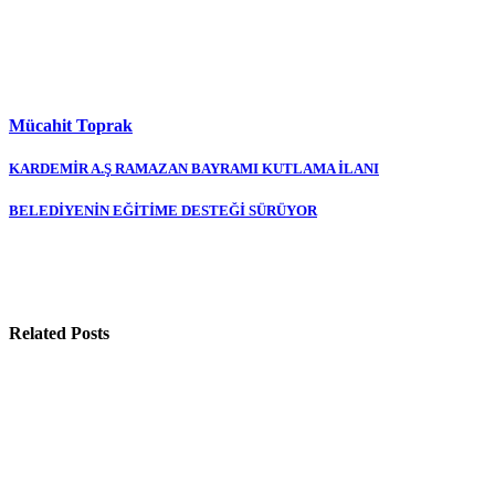
Mücahit Toprak
Yazı
KARDEMİR A.Ş RAMAZAN BAYRAMI KUTLAMA İLANI
gezinmesi
BELEDİYENİN EĞİTİME DESTEĞİ SÜRÜYOR
Related Posts