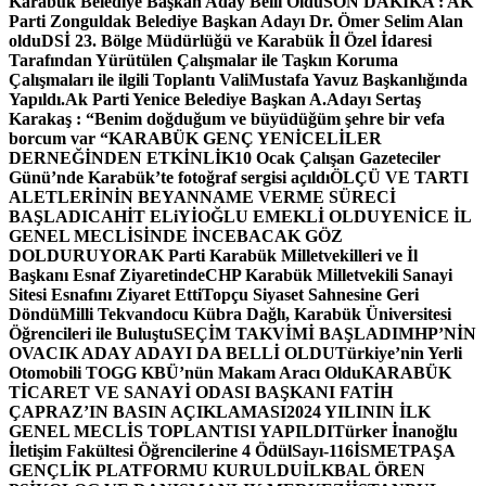
Karabük Belediye Başkan Aday Belli Oldu
SON DAKİKA : AK
Parti Zonguldak Belediye Başkan Adayı Dr. Ömer Selim Alan
oldu
DSİ 23. Bölge Müdürlüğü ve Karabük İl Özel İdaresi
Tarafından Yürütülen Çalışmalar ile Taşkın Koruma
Çalışmaları ile ilgili Toplantı ValiMustafa Yavuz Başkanlığında
Yapıldı.
Ak Parti Yenice Belediye Başkan A.Adayı Sertaş
Karakaş : “Benim doğduğum ve büyüdüğüm şehre bir vefa
borcum var “
KARABÜK GENÇ YENİCELİLER
DERNEĞİNDEN ETKİNLİK
10 Ocak Çalışan Gazeteciler
Günü’nde Karabük’te fotoğraf sergisi açıldı
ÖLÇÜ VE TARTI
ALETLERİNİN BEYANNAME VERME SÜRECİ
BAŞLADI
CAHİT ELiYİOĞLU EMEKLİ OLDU
YENİCE İL
GENEL MECLİSİNDE İNCEBACAK GÖZ
DOLDURUYOR
AK Parti Karabük Milletvekilleri ve İl
Başkanı Esnaf Ziyaretinde
CHP Karabük Milletvekili Sanayi
Sitesi Esnafını Ziyaret Etti
Topçu Siyaset Sahnesine Geri
Döndü
Milli Tekvandocu Kübra Dağlı, Karabük Üniversitesi
Öğrencileri ile Buluştu
SEÇİM TAKVİMİ BAŞLADI
MHP’NİN
OVACIK ADAY ADAYI DA BELLİ OLDU
Türkiye’nin Yerli
Otomobili TOGG KBÜ’nün Makam Aracı Oldu
KARABÜK
TİCARET VE SANAYİ ODASI BAŞKANI FATİH
ÇAPRAZ’IN BASIN AÇIKLAMASI
2024 YILININ İLK
GENEL MECLİS TOPLANTISI YAPILDI
Türker İnanoğlu
İletişim Fakültesi Öğrencilerine 4 Ödül
Sayı-116
İSMETPAŞA
GENÇLİK PLATFORMU KURULDU
İLKBAL ÖREN