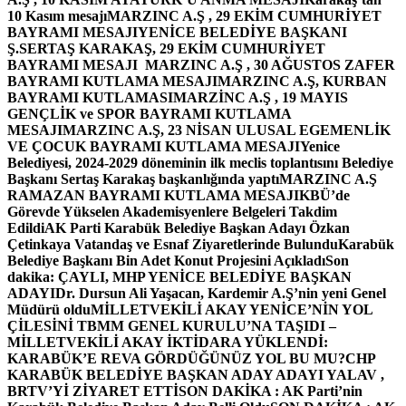
10 Kasım mesajı
MARZINC A.Ş , 29 EKİM CUMHURİYET
BAYRAMI MESAJI
YENİCE BELEDİYE BAŞKANI
Ş.SERTAŞ KARAKAŞ, 29 EKİM CUMHURİYET
BAYRAMI MESAJI
MARZINC A.Ş , 30 AĞUSTOS ZAFER
BAYRAMI KUTLAMA MESAJI
MARZINC A.Ş, KURBAN
BAYRAMI KUTLAMASI
MARZİNC A.Ş , 19 MAYIS
GENÇLİK ve SPOR BAYRAMI KUTLAMA
MESAJI
MARZINC A.Ş, 23 NİSAN ULUSAL EGEMENLİK
VE ÇOCUK BAYRAMI KUTLAMA MESAJI
Yenice
Belediyesi, 2024-2029 döneminin ilk meclis toplantısını Belediye
Başkanı Sertaş Karakaş başkanlığında yaptı
MARZINC A.Ş
RAMAZAN BAYRAMI KUTLAMA MESAJI
KBÜ’de
Görevde Yükselen Akademisyenlere Belgeleri Takdim
Edildi
AK Parti Karabük Belediye Başkan Adayı Özkan
Çetinkaya Vatandaş ve Esnaf Ziyaretlerinde Bulundu
Karabük
Belediye Başkanı Bin Adet Konut Projesini Açıkladı
Son
dakika: ÇAYLI, MHP YENİCE BELEDİYE BAŞKAN
ADAYI
Dr. Dursun Ali Yaşacan, Kardemir A.Ş’nin yeni Genel
Müdürü oldu
MİLLETVEKİLİ AKAY YENİCE’NİN YOL
ÇİLESİNİ TBMM GENEL KURULU’NA TAŞIDI –
MİLLETVEKİLİ AKAY İKTİDARA YÜKLENDİ:
KARABÜK’E REVA GÖRDÜĞÜNÜZ YOL BU MU?
CHP
KARABÜK BELEDİYE BAŞKAN ADAY ADAYI YALAV ,
BRTV’Yİ ZİYARET ETTİ
SON DAKİKA : AK Parti’nin