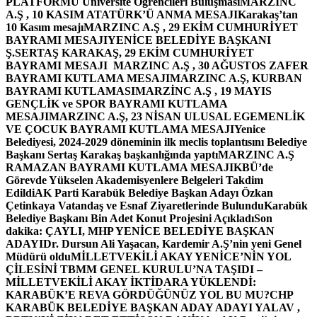
PLATFORMU Üniversite Öğrencileri Buluşması
MARZINC
A.Ş , 10 KASIM ATATÜRK’Ü ANMA MESAJI
Karakaş’tan
10 Kasım mesajı
MARZINC A.Ş , 29 EKİM CUMHURİYET
BAYRAMI MESAJI
YENİCE BELEDİYE BAŞKANI
Ş.SERTAŞ KARAKAŞ, 29 EKİM CUMHURİYET
BAYRAMI MESAJI
MARZINC A.Ş , 30 AĞUSTOS ZAFER
BAYRAMI KUTLAMA MESAJI
MARZINC A.Ş, KURBAN
BAYRAMI KUTLAMASI
MARZİNC A.Ş , 19 MAYIS
GENÇLİK ve SPOR BAYRAMI KUTLAMA
MESAJI
MARZINC A.Ş, 23 NİSAN ULUSAL EGEMENLİK
VE ÇOCUK BAYRAMI KUTLAMA MESAJI
Yenice
Belediyesi, 2024-2029 döneminin ilk meclis toplantısını Belediye
Başkanı Sertaş Karakaş başkanlığında yaptı
MARZINC A.Ş
RAMAZAN BAYRAMI KUTLAMA MESAJI
KBÜ’de
Görevde Yükselen Akademisyenlere Belgeleri Takdim
Edildi
AK Parti Karabük Belediye Başkan Adayı Özkan
Çetinkaya Vatandaş ve Esnaf Ziyaretlerinde Bulundu
Karabük
Belediye Başkanı Bin Adet Konut Projesini Açıkladı
Son
dakika: ÇAYLI, MHP YENİCE BELEDİYE BAŞKAN
ADAYI
Dr. Dursun Ali Yaşacan, Kardemir A.Ş’nin yeni Genel
Müdürü oldu
MİLLETVEKİLİ AKAY YENİCE’NİN YOL
ÇİLESİNİ TBMM GENEL KURULU’NA TAŞIDI –
MİLLETVEKİLİ AKAY İKTİDARA YÜKLENDİ:
KARABÜK’E REVA GÖRDÜĞÜNÜZ YOL BU MU?
CHP
KARABÜK BELEDİYE BAŞKAN ADAY ADAYI YALAV ,