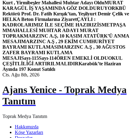
Kurt , Yirmibeşler Mahallesi Muhtar Adayı Oldu
MURAT
KARAGÜL İŞ YAŞAMINDA GÖZ DOLDURUYOR
KBÜ
Rektörü Prof. Dr. Fatih Kırışık’tan, Yeşilyurt Demir Çelik ve
HELKA Beton Firmalarına Ziyaret
ÇAYLI :
KADROLARIMIZ İLE SEÇİME HAZIRIZ
İSMETPAŞA
MMAHALLESİ MUHTAR ADAYI MURAT
TOPRAK
MARZINC A.Ş, 10 KASIM ATATÜRK’Ü ANMA
MESAJI
MARZINC A.Ş , 29 EKİM CUMHURİYET
BAYRAMI KUTLAMASI
MARZINC A.Ş , 30 AĞUSTOS
ZAFER BAYRAMI KUTLAMA
MESAJI
Sayı-115
Sayı-114
ÖREN EMEKLİ OLDU
OKUL
ÇEŞİTLİLİĞİ ARTIRILMALIDIR
Karabük’te Haziran
Ayında 197 Konut Satıldı
Cts. Ağu 8th, 2026
Ajans Yenice - Toprak Medya
Tanıtım
Toprak Medya Tanıtım
Hakkımızda
Köşe Yazarları
Dosyalar