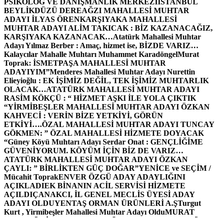
PSİKOLOG VE DANIŞMANLIK MERKEZİ
İSTANBUL
BEYLİKDÜZÜ DEREAĞZI MAHALLESİ MUHTAR
ADAYI İLYAS ÖREN
KARŞIYAKA MAHALLESİ
MUHTAR ADAYI ALİM TAKICAK : BİZ KAZANACAĞIZ,
KARŞIYAKA KAZANACAK…
Atatürk Mahallesi Muhtar
Adayı Yılmaz Berber : Amaç, hizmet ise, BİZDE VARIZ…
Kalaycılar Mahalle Muhtarı Muhammet Karadöngel
Murat
Toprak: İSMETPAŞA MAHALLESİ MUHTAR
ADAYIYIM”
Menderes Mahallesi Muhtar Adayı Nurettin
Elieyioğlu : EK İŞİMİZ DEĞİL, TEK İŞİMİZ MUHTARLIK
OLACAK…
ATATÜRK MAHALLESİ MUHTAR ADAYI
RASİM KÖKÇÜ : “ HİZMET AŞKI İLE YOLA ÇIKTIK
“
YİRMİBEŞLER MAHALLESİ MUHTAR ADAYI ÖZKAN
KAHVECİ : VERİN BİZE YETKİYİ, GÖRÜN
ETKİYİ….
ÖZAL MAHALLESİ MUHTAR ADAYI TUNCAY
GÖKMEN: ” ÖZAL MAHALLESİ HİZMETE DOYACAK
“
Güney Köyü Muhtarı Adayı Serdar Onat : GENÇLİĞİME
GÜVENİYORUM. KÖYÜM İÇİN BİZ DE VARIZ…
ATATÜRK MAHALLESİ MUHTAR ADAYI ÖZKAN
ÇAYLI: ” BİRLİKTEN GÜÇ DOĞAR”
YENİCE ve SEÇİM /
Mücahit Toprak
ENVER ÖZGÜ ADAY ADAYLIĞINI
AÇIKLADI
EK BİNANIN ACİL SERVİSİ HİZMETE
AÇILDI
ÇANAKCI, İL GENEL MECLİS ÜYESİ ADAY
ADAYI OLDU
YENTAŞ ORMAN ÜRÜNLERİ A.Ş
Turgut
Kurt , Yirmibeşler Mahallesi Muhtar Adayı Oldu
MURAT