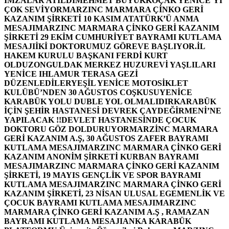
İMZALAR ATILDI
MEHMET BÜYÜKKOÇAK YENİCE’Yİ
ÇOK SEVİYOR
MARZINC MARMARA ÇİNKO GERİ
KAZANIM ŞİRKETİ 10 KASIM ATATÜRK’Ü ANMA
MESAJI
MARZINC MARMARA ÇİNKO GERİ KAZANIM
ŞİRKETİ 29 EKİM CUMHURİYET BAYRAMI KUTLAMA
MESAJI
İKİ DOKTORUMUZ GÖREVE BAŞLIYOR.
İL
HAKEM KURULU BAŞKANI FERDİ KURT
OLDU
ZONGULDAK MERKEZ HUZUREVİ YAŞLILARI
YENİCE IHLAMUR TERASA GEZİ
DÜZENLEDİLER
YEŞİL YENİCE MOTOSİKLET
KULÜBÜ’NDEN 30 AĞUSTOS COŞKUSU
YENİCE
KARABÜK YOLU DUBLE YOL OLMALIDIR
KARABÜK
İÇİN ŞEHİR HASTANESİ DEVREK ÇAYDEĞİRMENİ’NE
YAPILACAK !!
DEVLET HASTANESİNDE ÇOCUK
DOKTORU GÖZ DOLDURUYOR
MARZİNC MARMARA
GERİ KAZANIM A.Ş, 30 AĞUSTOS ZAFER BAYRAMI
KUTLAMA MESAJI
MARZINC MARMARA ÇİNKO GERİ
KAZANIM ANONİM ŞİRKETİ KURBAN BAYRAMI
MESAJI
MARZINC MARMARA ÇİNKO GERİ KAZANIM
ŞİRKETİ, 19 MAYIS GENÇLİK VE SPOR BAYRAMI
KUTLAMA MESAJI
MARZINC MARMARA ÇİNKO GERİ
KAZANIM ŞİRKETİ, 23 NİSAN ULUSAL EGEMENLİK VE
ÇOCUK BAYRAMI KUTLAMA MESAJI
MARZINC
MARMARA ÇİNKO GERİ KAZANIM A.Ş , RAMAZAN
BAYRAMI KUTLAMA MESAJI
ANKA KARABÜK