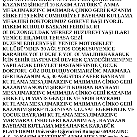
KAZANIM ŞİRKETİ 10 KASIM ATATÜRK’Ü ANMA
MESAJI
MARZINC MARMARA ÇİNKO GERİ KAZANIM
ŞİRKETİ 29 EKİM CUMHURİYET BAYRAMI KUTLAMA
MESAJI
İKİ DOKTORUMUZ GÖREVE BAŞLIYOR.
İL
HAKEM KURULU BAŞKANI FERDİ KURT
OLDU
ZONGULDAK MERKEZ HUZUREVİ YAŞLILARI
YENİCE IHLAMUR TERASA GEZİ
DÜZENLEDİLER
YEŞİL YENİCE MOTOSİKLET
KULÜBÜ’NDEN 30 AĞUSTOS COŞKUSU
YENİCE
KARABÜK YOLU DUBLE YOL OLMALIDIR
KARABÜK
İÇİN ŞEHİR HASTANESİ DEVREK ÇAYDEĞİRMENİ’NE
YAPILACAK !!
DEVLET HASTANESİNDE ÇOCUK
DOKTORU GÖZ DOLDURUYOR
MARZİNC MARMARA
GERİ KAZANIM A.Ş, 30 AĞUSTOS ZAFER BAYRAMI
KUTLAMA MESAJI
MARZINC MARMARA ÇİNKO GERİ
KAZANIM ANONİM ŞİRKETİ KURBAN BAYRAMI
MESAJI
MARZINC MARMARA ÇİNKO GERİ KAZANIM
ŞİRKETİ, 19 MAYIS GENÇLİK VE SPOR BAYRAMI
KUTLAMA MESAJI
MARZINC MARMARA ÇİNKO GERİ
KAZANIM ŞİRKETİ, 23 NİSAN ULUSAL EGEMENLİK VE
ÇOCUK BAYRAMI KUTLAMA MESAJI
MARZINC
MARMARA ÇİNKO GERİ KAZANIM A.Ş , RAMAZAN
BAYRAMI KUTLAMA MESAJI
ANKA KARABÜK
PLATFORMU Üniversite Öğrencileri Buluşması
MARZINC
A.Ş , 10 KASIM ATATÜRK’Ü ANMA MESAJI
Karakaş’tan