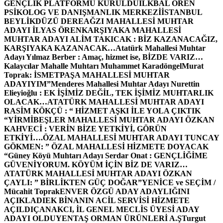
GENÇLİK PLATFORMU KURULDU
İLKBAL ÖREN
PSİKOLOG VE DANIŞMANLIK MERKEZİ
İSTANBUL
BEYLİKDÜZÜ DEREAĞZI MAHALLESİ MUHTAR
ADAYI İLYAS ÖREN
KARŞIYAKA MAHALLESİ
MUHTAR ADAYI ALİM TAKICAK : BİZ KAZANACAĞIZ,
KARŞIYAKA KAZANACAK…
Atatürk Mahallesi Muhtar
Adayı Yılmaz Berber : Amaç, hizmet ise, BİZDE VARIZ…
Kalaycılar Mahalle Muhtarı Muhammet Karadöngel
Murat
Toprak: İSMETPAŞA MAHALLESİ MUHTAR
ADAYIYIM”
Menderes Mahallesi Muhtar Adayı Nurettin
Elieyioğlu : EK İŞİMİZ DEĞİL, TEK İŞİMİZ MUHTARLIK
OLACAK…
ATATÜRK MAHALLESİ MUHTAR ADAYI
RASİM KÖKÇÜ : “ HİZMET AŞKI İLE YOLA ÇIKTIK
“
YİRMİBEŞLER MAHALLESİ MUHTAR ADAYI ÖZKAN
KAHVECİ : VERİN BİZE YETKİYİ, GÖRÜN
ETKİYİ….
ÖZAL MAHALLESİ MUHTAR ADAYI TUNCAY
GÖKMEN: ” ÖZAL MAHALLESİ HİZMETE DOYACAK
“
Güney Köyü Muhtarı Adayı Serdar Onat : GENÇLİĞİME
GÜVENİYORUM. KÖYÜM İÇİN BİZ DE VARIZ…
ATATÜRK MAHALLESİ MUHTAR ADAYI ÖZKAN
ÇAYLI: ” BİRLİKTEN GÜÇ DOĞAR”
YENİCE ve SEÇİM /
Mücahit Toprak
ENVER ÖZGÜ ADAY ADAYLIĞINI
AÇIKLADI
EK BİNANIN ACİL SERVİSİ HİZMETE
AÇILDI
ÇANAKCI, İL GENEL MECLİS ÜYESİ ADAY
ADAYI OLDU
YENTAŞ ORMAN ÜRÜNLERİ A.Ş
Turgut