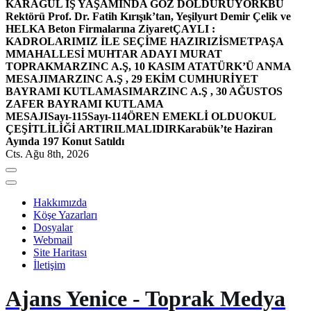
KARAGÜL İŞ YAŞAMINDA GÖZ DOLDURUYOR
KBÜ
Rektörü Prof. Dr. Fatih Kırışık’tan, Yeşilyurt Demir Çelik ve
HELKA Beton Firmalarına Ziyaret
ÇAYLI :
KADROLARIMIZ İLE SEÇİME HAZIRIZ
İSMETPAŞA
MMAHALLESİ MUHTAR ADAYI MURAT
TOPRAK
MARZINC A.Ş, 10 KASIM ATATÜRK’Ü ANMA
MESAJI
MARZINC A.Ş , 29 EKİM CUMHURİYET
BAYRAMI KUTLAMASI
MARZINC A.Ş , 30 AĞUSTOS
ZAFER BAYRAMI KUTLAMA
MESAJI
Sayı-115
Sayı-114
ÖREN EMEKLİ OLDU
OKUL
ÇEŞİTLİLİĞİ ARTIRILMALIDIR
Karabük’te Haziran
Ayında 197 Konut Satıldı
Cts. Ağu 8th, 2026
Hakkımızda
Köşe Yazarları
Dosyalar
Webmail
Site Haritası
İletişim
Ajans Yenice - Toprak Medya