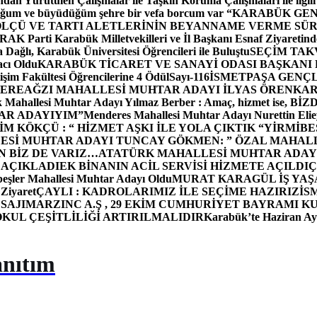
dan Yürütülen Çalışmalar ile Taşkın Koruma Çalışmaları ile ilgili
uğum ve büyüdüğüm şehre bir vefa borcum var “
KARABÜK GEN
ÖLÇÜ VE TARTI ALETLERİNİN BEYANNAME VERME SÜR
OR
AK Parti Karabük Milletvekilleri ve İl Başkanı Esnaf Ziyaretind
Dağlı, Karabük Üniversitesi Öğrencileri ile Buluştu
SEÇİM TAK
cı Oldu
KARABÜK TİCARET VE SANAYİ ODASI BAŞKANI 
işim Fakültesi Öğrencilerine 4 Ödül
Sayı-116
İSMETPAŞA GENÇ
DEREAĞZI MAHALLESİ MUHTAR ADAYI İLYAS ÖREN
KAR
k Mahallesi Muhtar Adayı Yılmaz Berber : Amaç, hizmet ise, 
TAR ADAYIYIM”
Menderes Mahallesi Muhtar Adayı Nurettin 
 KÖKÇÜ : “ HİZMET AŞKI İLE YOLA ÇIKTIK “
YİRMİBE
ESİ MUHTAR ADAYI TUNCAY GÖKMEN: ” ÖZAL MAHALL
N BİZ DE VARIZ…
ATATÜRK MAHALLESİ MUHTAR ADAYI
 AÇIKLADI
EK BİNANIN ACİL SERVİSİ HİZMETE AÇILDI
Ç
beşler Mahallesi Muhtar Adayı Oldu
MURAT KARAGÜL İŞ YA
 Ziyaret
ÇAYLI : KADROLARIMIZ İLE SEÇİME HAZIRIZ
İS
SAJI
MARZINC A.Ş , 29 EKİM CUMHURİYET BAYRAMI K
OKUL ÇEŞİTLİLİĞİ ARTIRILMALIDIR
Karabük’te Haziran Ayı
anıtım