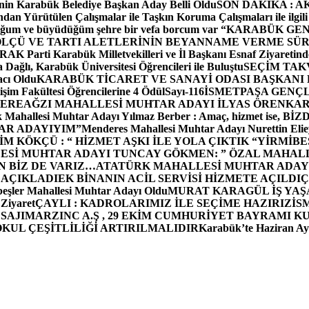
in Karabük Belediye Başkan Aday Belli Oldu
SON DAKİKA : AK P
dan Yürütülen Çalışmalar ile Taşkın Koruma Çalışmaları ile ilgili
uğum ve büyüdüğüm şehre bir vefa borcum var “
KARABÜK GEN
ÖLÇÜ VE TARTI ALETLERİNİN BEYANNAME VERME SÜR
OR
AK Parti Karabük Milletvekilleri ve İl Başkanı Esnaf Ziyaretind
Dağlı, Karabük Üniversitesi Öğrencileri ile Buluştu
SEÇİM TAK
cı Oldu
KARABÜK TİCARET VE SANAYİ ODASI BAŞKANI 
işim Fakültesi Öğrencilerine 4 Ödül
Sayı-116
İSMETPAŞA GENÇ
DEREAĞZI MAHALLESİ MUHTAR ADAYI İLYAS ÖREN
KAR
k Mahallesi Muhtar Adayı Yılmaz Berber : Amaç, hizmet ise, 
TAR ADAYIYIM”
Menderes Mahallesi Muhtar Adayı Nurettin 
 KÖKÇÜ : “ HİZMET AŞKI İLE YOLA ÇIKTIK “
YİRMİBE
ESİ MUHTAR ADAYI TUNCAY GÖKMEN: ” ÖZAL MAHALL
N BİZ DE VARIZ…
ATATÜRK MAHALLESİ MUHTAR ADAYI
 AÇIKLADI
EK BİNANIN ACİL SERVİSİ HİZMETE AÇILDI
Ç
beşler Mahallesi Muhtar Adayı Oldu
MURAT KARAGÜL İŞ YA
 Ziyaret
ÇAYLI : KADROLARIMIZ İLE SEÇİME HAZIRIZ
İS
SAJI
MARZINC A.Ş , 29 EKİM CUMHURİYET BAYRAMI K
OKUL ÇEŞİTLİLİĞİ ARTIRILMALIDIR
Karabük’te Haziran Ayı