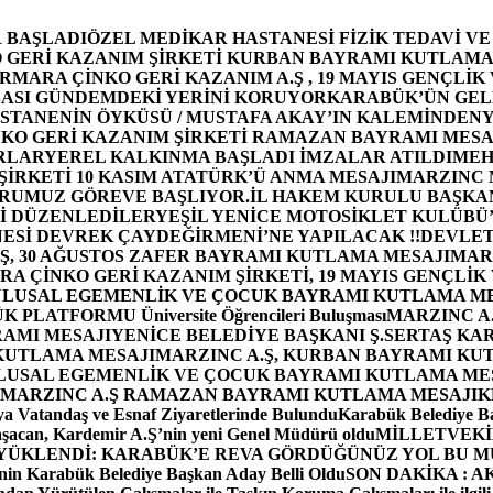
 BAŞLADI
ÖZEL MEDİKAR HASTANESİ FİZİK TEDAVİ V
GERİ KAZANIM ŞİRKETİ KURBAN BAYRAMI KUTLAMA
MARA ÇİNKO GERİ KAZANIM A.Ş , 19 MAYIS GENÇLİK
ASI GÜNDEMDEKİ YERİNİ KORUYOR
KARABÜK’ÜN GEL
STANENİN ÖYKÜSÜ / MUSTAFA AKAY’IN KALEMİNDEN
Y
O GERİ KAZANIM ŞİRKETİ RAMAZAN BAYRAMI MESA
RLAR
YEREL KALKINMA BAŞLADI İMZALAR ATILDI
MEH
İRKETİ 10 KASIM ATATÜRK’Ü ANMA MESAJI
MARZINC 
ORUMUZ GÖREVE BAŞLIYOR.
İL HAKEM KURULU BAŞKAN
Zİ DÜZENLEDİLER
YEŞİL YENİCE MOTOSİKLET KULÜBÜ
ESİ DEVREK ÇAYDEĞİRMENİ’NE YAPILACAK !!
DEVLET
, 30 AĞUSTOS ZAFER BAYRAMI KUTLAMA MESAJI
MAR
 ÇİNKO GERİ KAZANIM ŞİRKETİ, 19 MAYIS GENÇLİK
 ULUSAL EGEMENLİK VE ÇOCUK BAYRAMI KUTLAMA M
PLATFORMU Üniversite Öğrencileri Buluşması
MARZINC A.
RAMI MESAJI
YENİCE BELEDİYE BAŞKANI Ş.SERTAŞ KA
 KUTLAMA MESAJI
MARZINC A.Ş, KURBAN BAYRAMI KU
 ULUSAL EGEMENLİK VE ÇOCUK BAYRAMI KUTLAMA ME
MARZINC A.Ş RAMAZAN BAYRAMI KUTLAMA MESAJI
K
a Vatandaş ve Esnaf Ziyaretlerinde Bulundu
Karabük Belediye Ba
aşacan, Kardemir A.Ş’nin yeni Genel Müdürü oldu
MİLLETVEKİL
A YÜKLENDİ: KARABÜK’E REVA GÖRDÜĞÜNÜZ YOL BU M
in Karabük Belediye Başkan Aday Belli Oldu
SON DAKİKA : AK P