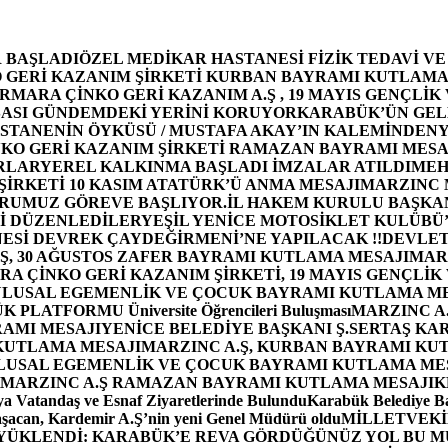
 BAŞLADI
ÖZEL MEDİKAR HASTANESİ FİZİK TEDAVİ V
GERİ KAZANIM ŞİRKETİ KURBAN BAYRAMI KUTLAMA
MARA ÇİNKO GERİ KAZANIM A.Ş , 19 MAYIS GENÇLİK
ASI GÜNDEMDEKİ YERİNİ KORUYOR
KARABÜK’ÜN GEL
STANENİN ÖYKÜSÜ / MUSTAFA AKAY’IN KALEMİNDEN
Y
O GERİ KAZANIM ŞİRKETİ RAMAZAN BAYRAMI MESA
RLAR
YEREL KALKINMA BAŞLADI İMZALAR ATILDI
MEH
İRKETİ 10 KASIM ATATÜRK’Ü ANMA MESAJI
MARZINC 
ORUMUZ GÖREVE BAŞLIYOR.
İL HAKEM KURULU BAŞKAN
Zİ DÜZENLEDİLER
YEŞİL YENİCE MOTOSİKLET KULÜBÜ
ESİ DEVREK ÇAYDEĞİRMENİ’NE YAPILACAK !!
DEVLET
, 30 AĞUSTOS ZAFER BAYRAMI KUTLAMA MESAJI
MAR
 ÇİNKO GERİ KAZANIM ŞİRKETİ, 19 MAYIS GENÇLİK
 ULUSAL EGEMENLİK VE ÇOCUK BAYRAMI KUTLAMA M
PLATFORMU Üniversite Öğrencileri Buluşması
MARZINC A.
RAMI MESAJI
YENİCE BELEDİYE BAŞKANI Ş.SERTAŞ KA
 KUTLAMA MESAJI
MARZINC A.Ş, KURBAN BAYRAMI KU
 ULUSAL EGEMENLİK VE ÇOCUK BAYRAMI KUTLAMA ME
MARZINC A.Ş RAMAZAN BAYRAMI KUTLAMA MESAJI
K
a Vatandaş ve Esnaf Ziyaretlerinde Bulundu
Karabük Belediye Ba
aşacan, Kardemir A.Ş’nin yeni Genel Müdürü oldu
MİLLETVEKİL
A YÜKLENDİ: KARABÜK’E REVA GÖRDÜĞÜNÜZ YOL BU M