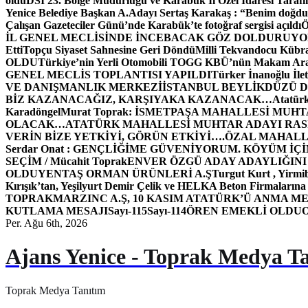
oldu
DSİ 23. Bölge Müdürlüğü ve Karabük İl Özel İdaresi Tarafın
Yenice Belediye Başkan A.Adayı Sertaş Karakaş : “Benim doğd
Çalışan Gazeteciler Günü’nde Karabük’te fotoğraf sergisi açıldı
İL GENEL MECLİSİNDE İNCEBACAK GÖZ DOLDURUY
Etti
Topçu Siyaset Sahnesine Geri Döndü
Milli Tekvandocu Kübra 
OLDU
Türkiye’nin Yerli Otomobili TOGG KBÜ’nün Makam Ara
GENEL MECLİS TOPLANTISI YAPILDI
Türker İnanoğlu İlet
VE DANIŞMANLIK MERKEZİ
İSTANBUL BEYLİKDÜZÜ 
BİZ KAZANACAĞIZ, KARŞIYAKA KAZANACAK…
Atatür
Karadöngel
Murat Toprak: İSMETPAŞA MAHALLESİ MUH
OLACAK…
ATATÜRK MAHALLESİ MUHTAR ADAYI RASİM
VERİN BİZE YETKİYİ, GÖRÜN ETKİYİ….
ÖZAL MAHALL
Serdar Onat : GENÇLİĞİME GÜVENİYORUM. KÖYÜM İÇİ
SEÇİM / Mücahit Toprak
ENVER ÖZGÜ ADAY ADAYLIĞINI
OLDU
YENTAŞ ORMAN ÜRÜNLERİ A.Ş
Turgut Kurt , Yirmi
Kırışık’tan, Yeşilyurt Demir Çelik ve HELKA Beton Firmalarına
TOPRAK
MARZINC A.Ş, 10 KASIM ATATÜRK’Ü ANMA ME
KUTLAMA MESAJI
Sayı-115
Sayı-114
ÖREN EMEKLİ OLDU
Per. Ağu 6th, 2026
Ajans Yenice - Toprak Medya T
Toprak Medya Tanıtım