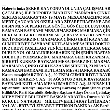
İçeriğe
atla
Haberlerimiz:
ŞEKER KANYONU YOLUNDA ÇALIŞMALAR
ÇATALBAŞ İLE RÖPORTAJ
MARZINC MARMARA ÇİNKO 
SERTAŞ KARAKAŞ’TAN 19 MAYIS MESAJI
MARZINC MAR
MERT ÇANGA’DAN OKULLARA ZİYARET
HASTANE ARS
BASIN MENSUPLARIYLA GÖNÜL GÖNÜLE BULUŞTU
HA
RAMAZAN BAYRAMI MESAJI
MARZINC MARMARA ÇİNK
DURUM DEĞERLENDİRMESİ
8 ŞUBAT’A HAZIRLANIYO
SEVİYOR
MARZINC MARMARA ÇİNKO GERİ KAZANIM Ş
CUMHURİYET BAYRAMI KUTLAMA MESAJI
İKİ DOKT
HUZUREVİ YAŞLILARI YENİCE IHLAMUR TERASA GE
DUBLE YOL OLMALIDIR
KARABÜK İÇİN ŞEHİR HASTAN
DOLDURUYOR
MARZİNC MARMARA GERİ KAZANIM A.Ş
ŞİRKETİ KURBAN BAYRAMI MESAJI
MARZINC MARMARA
MARMARA ÇİNKO GERİ KAZANIM ŞİRKETİ, 23 NİSAN
RAMAZAN BAYRAMI KUTLAMA MESAJI
ANKA KARABÜK 
Kasım mesajı
MARZINC A.Ş , 29 EKİM CUMHURİYET BAY
MESAJI
MARZINC A.Ş , 30 AĞUSTOS ZAFER BAYRAMI
BAYRAMI KUTLAMA MESAJI
MARZINC A.Ş, 23 NİSAN
toplantısını Belediye Başkanı Sertaş Karakaş başkanlığında yaptı
Edildi
AK Parti Karabük Belediye Başkan Adayı Özkan Çetinkay
MHP YENİCE BELEDİYE BAŞKAN ADAYI
Dr. Dursun Ali Y
KURULU’NA TAŞIDI – MİLLETVEKİLİ AKAY İKTİDAR
YALAV , BRTV’Yİ ZİYARET ETTİ
SON DAKİKA : AK Parti’n