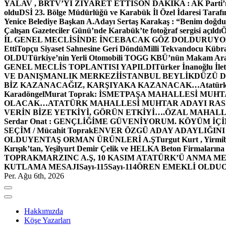
YALAV , BRTV’Yİ ZİYARET ETTİ
SON DAKİKA : AK Parti’n
oldu
DSİ 23. Bölge Müdürlüğü ve Karabük İl Özel İdaresi Tarafın
Yenice Belediye Başkan A.Adayı Sertaş Karakaş : “Benim doğd
Çalışan Gazeteciler Günü’nde Karabük’te fotoğraf sergisi açıldı
İL GENEL MECLİSİNDE İNCEBACAK GÖZ DOLDURUY
Etti
Topçu Siyaset Sahnesine Geri Döndü
Milli Tekvandocu Kübra 
OLDU
Türkiye’nin Yerli Otomobili TOGG KBÜ’nün Makam Ara
GENEL MECLİS TOPLANTISI YAPILDI
Türker İnanoğlu İlet
VE DANIŞMANLIK MERKEZİ
İSTANBUL BEYLİKDÜZÜ 
BİZ KAZANACAĞIZ, KARŞIYAKA KAZANACAK…
Atatür
Karadöngel
Murat Toprak: İSMETPAŞA MAHALLESİ MUH
OLACAK…
ATATÜRK MAHALLESİ MUHTAR ADAYI RASİM
VERİN BİZE YETKİYİ, GÖRÜN ETKİYİ….
ÖZAL MAHALL
Serdar Onat : GENÇLİĞİME GÜVENİYORUM. KÖYÜM İÇİ
SEÇİM / Mücahit Toprak
ENVER ÖZGÜ ADAY ADAYLIĞINI
OLDU
YENTAŞ ORMAN ÜRÜNLERİ A.Ş
Turgut Kurt , Yirmi
Kırışık’tan, Yeşilyurt Demir Çelik ve HELKA Beton Firmalarına
TOPRAK
MARZINC A.Ş, 10 KASIM ATATÜRK’Ü ANMA ME
KUTLAMA MESAJI
Sayı-115
Sayı-114
ÖREN EMEKLİ OLDU
Per. Ağu 6th, 2026
Hakkımızda
Köşe Yazarları