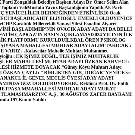
arti Zonguldak Belediye Başkan Adayı Dr. Ömer Selim Alan
 Toplantı ValiMustafa Yavuz Başkanlığında Yapıldı.
Ak Parti
Ç YENİCELİLER DERNEĞİNDEN ETKİNLİK
10 Ocak
ECİ BAŞLADI
CAHİT ELiYİOĞLU EMEKLİ OLDU
YENİCE
e
CHP Karabük Milletvekili Sanayi Sitesi Esnafını Ziyaret
VİMİ BAŞLADI
MHP’NİN OVACIK ADAY ADAYI DA BELLİ
FATİH ÇAPRAZ’IN BASIN AÇIKLAMASI
2024 YILININ İLK
LİK PLATFORMU KURULDU
İLKBAL ÖREN PSİKOLOG
ŞIYAKA MAHALLESİ MUHTAR ADAYI ALİM TAKICAK :
BİZDE VARIZ…
Kalaycılar Mahalle Muhtarı Muhammet
Elieyioğlu : EK İŞİMİZ DEĞİL, TEK İŞİMİZ MUHTARLIK
ŞLER MAHALLESİ MUHTAR ADAYI ÖZKAN KAHVECİ :
ESİ HİZMETE DOYACAK “
Güney Köyü Muhtarı Adayı
 ÖZKAN ÇAYLI: ” BİRLİKTEN GÜÇ DOĞAR”
YENİCE ve
ANAKCI, İL GENEL MECLİS ÜYESİ ADAY ADAYI
ŞAMINDA GÖZ DOLDURUYOR
KBÜ Rektörü Prof. Dr. Fatih
METPAŞA MMAHALLESİ MUHTAR ADAYI MURAT
UTLAMASI
MARZINC A.Ş , 30 AĞUSTOS ZAFER BAYRAMI
nda 197 Konut Satıldı