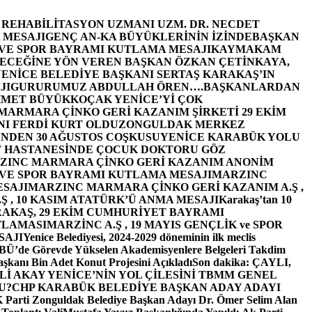
E REHABİLİTASYON UZMANI UZM. DR. NECDET
 MESAJI
GENÇ AN-KA BÜYÜKLERİNİN İZİNDE
BAŞKAN
 VE SPOR BAYRAMI KUTLAMA MESAJI
KAYMAKAM
ECEĞİNE YÖN VEREN BAŞKAN ÖZKAN ÇETİNKAYA,
ENİCE BELEDİYE BAŞKANI SERTAŞ KARAKAŞ’IN
JI
GURURUMUZ ABDULLAH ÖREN….
BAŞKANLARDAN
MET BÜYÜKKOÇAK YENİCE’Yİ ÇOK
MARMARA ÇİNKO GERİ KAZANIM ŞİRKETİ 29 EKİM
I FERDİ KURT OLDU
ZONGULDAK MERKEZ
’NDEN 30 AĞUSTOS COŞKUSU
YENİCE KARABÜK YOLU
 HASTANESİNDE ÇOCUK DOKTORU GÖZ
ZINC MARMARA ÇİNKO GERİ KAZANIM ANONİM
 VE SPOR BAYRAMI KUTLAMA MESAJI
MARZINC
ESAJI
MARZINC MARMARA ÇİNKO GERİ KAZANIM A.Ş ,
Ş , 10 KASIM ATATÜRK’Ü ANMA MESAJI
Karakaş’tan 10
RAKAŞ, 29 EKİM CUMHURİYET BAYRAMI
TLAMASI
MARZİNC A.Ş , 19 MAYIS GENÇLİK ve SPOR
SAJI
Yenice Belediyesi, 2024-2029 döneminin ilk meclis
BÜ’de Görevde Yükselen Akademisyenlere Belgeleri Takdim
şkanı Bin Adet Konut Projesini Açıkladı
Son dakika: ÇAYLI,
İ AKAY YENİCE’NİN YOL ÇİLESİNİ TBMM GENEL
U?
CHP KARABÜK BELEDİYE BAŞKAN ADAY ADAYI
arti Zonguldak Belediye Başkan Adayı Dr. Ömer Selim Alan