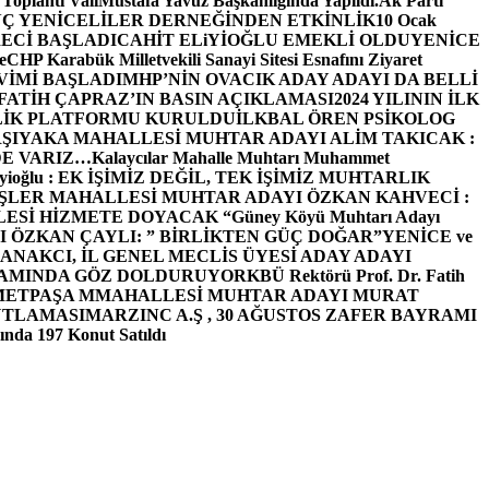
 Toplantı ValiMustafa Yavuz Başkanlığında Yapıldı.
Ak Parti
Ç YENİCELİLER DERNEĞİNDEN ETKİNLİK
10 Ocak
ECİ BAŞLADI
CAHİT ELiYİOĞLU EMEKLİ OLDU
YENİCE
e
CHP Karabük Milletvekili Sanayi Sitesi Esnafını Ziyaret
VİMİ BAŞLADI
MHP’NİN OVACIK ADAY ADAYI DA BELLİ
FATİH ÇAPRAZ’IN BASIN AÇIKLAMASI
2024 YILININ İLK
LİK PLATFORMU KURULDU
İLKBAL ÖREN PSİKOLOG
ŞIYAKA MAHALLESİ MUHTAR ADAYI ALİM TAKICAK :
BİZDE VARIZ…
Kalaycılar Mahalle Muhtarı Muhammet
Elieyioğlu : EK İŞİMİZ DEĞİL, TEK İŞİMİZ MUHTARLIK
ŞLER MAHALLESİ MUHTAR ADAYI ÖZKAN KAHVECİ :
ESİ HİZMETE DOYACAK “
Güney Köyü Muhtarı Adayı
 ÖZKAN ÇAYLI: ” BİRLİKTEN GÜÇ DOĞAR”
YENİCE ve
ANAKCI, İL GENEL MECLİS ÜYESİ ADAY ADAYI
ŞAMINDA GÖZ DOLDURUYOR
KBÜ Rektörü Prof. Dr. Fatih
METPAŞA MMAHALLESİ MUHTAR ADAYI MURAT
UTLAMASI
MARZINC A.Ş , 30 AĞUSTOS ZAFER BAYRAMI
nda 197 Konut Satıldı