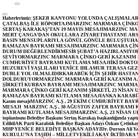
Haberlerimiz:
ŞEKER KANYONU YOLUNDA ÇALIŞMALAR
ÇATALBAŞ İLE RÖPORTAJ
MARZINC MARMARA ÇİNKO 
SERTAŞ KARAKAŞ’TAN 19 MAYIS MESAJI
MARZINC MAR
MERT ÇANGA’DAN OKULLARA ZİYARET
HASTANE ARS
BASIN MENSUPLARIYLA GÖNÜL GÖNÜLE BULUŞTU
HA
RAMAZAN BAYRAMI MESAJI
MARZINC MARMARA ÇİNK
DURUM DEĞERLENDİRMESİ
8 ŞUBAT’A HAZIRLANIYO
SEVİYOR
MARZINC MARMARA ÇİNKO GERİ KAZANIM Ş
CUMHURİYET BAYRAMI KUTLAMA MESAJI
İKİ DOKT
HUZUREVİ YAŞLILARI YENİCE IHLAMUR TERASA GE
DUBLE YOL OLMALIDIR
KARABÜK İÇİN ŞEHİR HASTAN
DOLDURUYOR
MARZİNC MARMARA GERİ KAZANIM A.Ş
ŞİRKETİ KURBAN BAYRAMI MESAJI
MARZINC MARMARA
MARMARA ÇİNKO GERİ KAZANIM ŞİRKETİ, 23 NİSAN
RAMAZAN BAYRAMI KUTLAMA MESAJI
ANKA KARABÜK 
Kasım mesajı
MARZINC A.Ş , 29 EKİM CUMHURİYET BAY
MESAJI
MARZINC A.Ş , 30 AĞUSTOS ZAFER BAYRAMI
BAYRAMI KUTLAMA MESAJI
MARZINC A.Ş, 23 NİSAN
toplantısını Belediye Başkanı Sertaş Karakaş başkanlığında yaptı
Edildi
AK Parti Karabük Belediye Başkan Adayı Özkan Çetinkay
MHP YENİCE BELEDİYE BAŞKAN ADAYI
Dr. Dursun Ali Y
KURULU’NA TAŞIDI – MİLLETVEKİLİ AKAY İKTİDAR