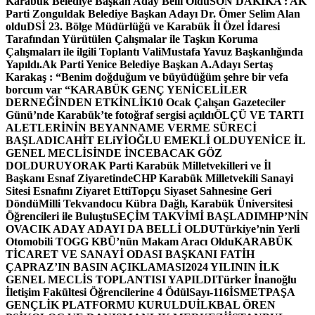
Karabük Belediye Başkan Aday Belli Oldu
SON DAKİKA : AK
Parti Zonguldak Belediye Başkan Adayı Dr. Ömer Selim Alan
oldu
DSİ 23. Bölge Müdürlüğü ve Karabük İl Özel İdaresi
Tarafından Yürütülen Çalışmalar ile Taşkın Koruma
Çalışmaları ile ilgili Toplantı ValiMustafa Yavuz Başkanlığında
Yapıldı.
Ak Parti Yenice Belediye Başkan A.Adayı Sertaş
Karakaş : “Benim doğduğum ve büyüdüğüm şehre bir vefa
borcum var “
KARABÜK GENÇ YENİCELİLER
DERNEĞİNDEN ETKİNLİK
10 Ocak Çalışan Gazeteciler
Günü’nde Karabük’te fotoğraf sergisi açıldı
ÖLÇÜ VE TARTI
ALETLERİNİN BEYANNAME VERME SÜRECİ
BAŞLADI
CAHİT ELiYİOĞLU EMEKLİ OLDU
YENİCE İL
GENEL MECLİSİNDE İNCEBACAK GÖZ
DOLDURUYOR
AK Parti Karabük Milletvekilleri ve İl
Başkanı Esnaf Ziyaretinde
CHP Karabük Milletvekili Sanayi
Sitesi Esnafını Ziyaret Etti
Topçu Siyaset Sahnesine Geri
Döndü
Milli Tekvandocu Kübra Dağlı, Karabük Üniversitesi
Öğrencileri ile Buluştu
SEÇİM TAKVİMİ BAŞLADI
MHP’NİN
OVACIK ADAY ADAYI DA BELLİ OLDU
Türkiye’nin Yerli
Otomobili TOGG KBÜ’nün Makam Aracı Oldu
KARABÜK
TİCARET VE SANAYİ ODASI BAŞKANI FATİH
ÇAPRAZ’IN BASIN AÇIKLAMASI
2024 YILININ İLK
GENEL MECLİS TOPLANTISI YAPILDI
Türker İnanoğlu
İletişim Fakültesi Öğrencilerine 4 Ödül
Sayı-116
İSMETPAŞA
GENÇLİK PLATFORMU KURULDU
İLKBAL ÖREN