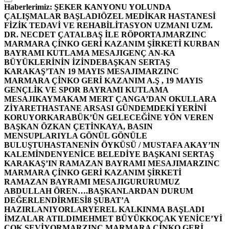
Haberlerimiz:
ŞEKER KANYONU YOLUNDA
ÇALIŞMALAR BAŞLADI
ÖZEL MEDİKAR HASTANESİ
FİZİK TEDAVİ VE REHABİLİTASYON UZMANI UZM.
DR. NECDET ÇATALBAŞ İLE RÖPORTAJ
MARZINC
MARMARA ÇİNKO GERİ KAZANIM ŞİRKETİ KURBAN
BAYRAMI KUTLAMA MESAJI
GENÇ AN-KA
BÜYÜKLERİNİN İZİNDE
BAŞKAN SERTAŞ
KARAKAŞ’TAN 19 MAYIS MESAJI
MARZINC
MARMARA ÇİNKO GERİ KAZANIM A.Ş , 19 MAYIS
GENÇLİK VE SPOR BAYRAMI KUTLAMA
MESAJI
KAYMAKAM MERT ÇANGA’DAN OKULLARA
ZİYARET
HASTANE ARSASI GÜNDEMDEKİ YERİNİ
KORUYOR
KARABÜK’ÜN GELECEĞİNE YÖN VEREN
BAŞKAN ÖZKAN ÇETİNKAYA, BASIN
MENSUPLARIYLA GÖNÜL GÖNÜLE
BULUŞTU
HASTANENİN ÖYKÜSÜ / MUSTAFA AKAY’IN
KALEMİNDEN
YENİCE BELEDİYE BAŞKANI SERTAŞ
KARAKAŞ’IN RAMAZAN BAYRAMI MESAJI
MARZINC
MARMARA ÇİNKO GERİ KAZANIM ŞİRKETİ
RAMAZAN BAYRAMI MESAJI
GURURUMUZ
ABDULLAH ÖREN….
BAŞKANLARDAN DURUM
DEĞERLENDİRMESİ
8 ŞUBAT’A
HAZIRLANIYORLAR
YEREL KALKINMA BAŞLADI
İMZALAR ATILDI
MEHMET BÜYÜKKOÇAK YENİCE’Yİ
ÇOK SEVİYOR
MARZINC MARMARA ÇİNKO GERİ