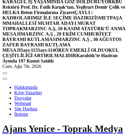
KARAGÜL İŞ YAŞAMINDA GÖZ DOLDURUYOR
KBÜ
Rektörü Prof. Dr. Fatih Kırışık’tan, Yeşilyurt Demir Çelik ve
HELKA Beton Firmalarına Ziyaret
ÇAYLI :
KADROLARIMIZ İLE SEÇİME HAZIRIZ
İSMETPAŞA
MMAHALLESİ MUHTAR ADAYI MURAT
TOPRAK
MARZINC A.Ş, 10 KASIM ATATÜRK’Ü ANMA
MESAJI
MARZINC A.Ş , 29 EKİM CUMHURİYET
BAYRAMI KUTLAMASI
MARZINC A.Ş , 30 AĞUSTOS
ZAFER BAYRAMI KUTLAMA
MESAJI
Sayı-115
Sayı-114
ÖREN EMEKLİ OLDU
OKUL
ÇEŞİTLİLİĞİ ARTIRILMALIDIR
Karabük’te Haziran
Ayında 197 Konut Satıldı
Cum. Ağu 7th, 2026
Hakkımızda
Köşe Yazarları
Dosyalar
Webmail
Site Haritası
İletişim
Ajans Yenice - Toprak Medya