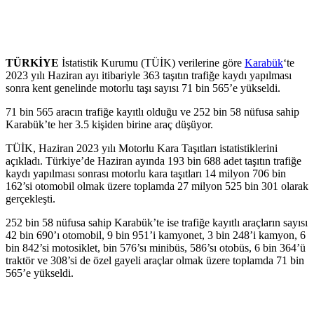
TÜRKİYE
İstatistik Kurumu (TÜİK) verilerine göre
Karabük
‘te
2023 yılı Haziran ayı itibariyle 363 taşıtın trafiğe kaydı yapılması
sonra kent genelinde motorlu taşı sayısı 71 bin 565’e yükseldi.
71 bin 565 aracın trafiğe kayıtlı olduğu ve 252 bin 58 nüfusa sahip
Karabük’te her 3.5 kişiden birine araç düşüyor.
TÜİK, Haziran 2023 yılı Motorlu Kara Taşıtları istatistiklerini
açıkladı. Türkiye’de Haziran ayında 193 bin 688 adet taşıtın trafiğe
kaydı yapılması sonrası motorlu kara taşıtları 14 milyon 706 bin
162’si otomobil olmak üzere toplamda 27 milyon 525 bin 301 olarak
gerçekleşti.
252 bin 58 nüfusa sahip Karabük’te ise trafiğe kayıtlı araçların sayısı
42 bin 690’ı otomobil, 9 bin 951’i kamyonet, 3 bin 248’i kamyon, 6
bin 842’si motosiklet, bin 576’sı minibüs, 586’sı otobüs, 6 bin 364’ü
traktör ve 308’si de özel gayeli araçlar olmak üzere toplamda 71 bin
565’e yükseldi.