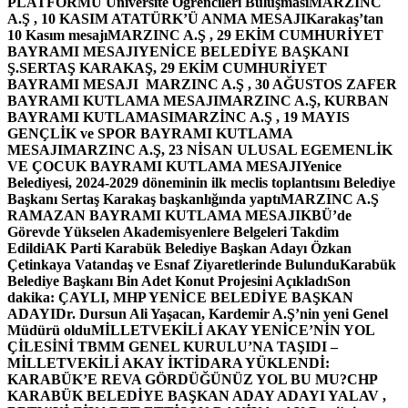
PLATFORMU Üniversite Öğrencileri Buluşması
MARZINC
A.Ş , 10 KASIM ATATÜRK’Ü ANMA MESAJI
Karakaş’tan
10 Kasım mesajı
MARZINC A.Ş , 29 EKİM CUMHURİYET
BAYRAMI MESAJI
YENİCE BELEDİYE BAŞKANI
Ş.SERTAŞ KARAKAŞ, 29 EKİM CUMHURİYET
BAYRAMI MESAJI
MARZINC A.Ş , 30 AĞUSTOS ZAFER
BAYRAMI KUTLAMA MESAJI
MARZINC A.Ş, KURBAN
BAYRAMI KUTLAMASI
MARZİNC A.Ş , 19 MAYIS
GENÇLİK ve SPOR BAYRAMI KUTLAMA
MESAJI
MARZINC A.Ş, 23 NİSAN ULUSAL EGEMENLİK
VE ÇOCUK BAYRAMI KUTLAMA MESAJI
Yenice
Belediyesi, 2024-2029 döneminin ilk meclis toplantısını Belediye
Başkanı Sertaş Karakaş başkanlığında yaptı
MARZINC A.Ş
RAMAZAN BAYRAMI KUTLAMA MESAJI
KBÜ’de
Görevde Yükselen Akademisyenlere Belgeleri Takdim
Edildi
AK Parti Karabük Belediye Başkan Adayı Özkan
Çetinkaya Vatandaş ve Esnaf Ziyaretlerinde Bulundu
Karabük
Belediye Başkanı Bin Adet Konut Projesini Açıkladı
Son
dakika: ÇAYLI, MHP YENİCE BELEDİYE BAŞKAN
ADAYI
Dr. Dursun Ali Yaşacan, Kardemir A.Ş’nin yeni Genel
Müdürü oldu
MİLLETVEKİLİ AKAY YENİCE’NİN YOL
ÇİLESİNİ TBMM GENEL KURULU’NA TAŞIDI –
MİLLETVEKİLİ AKAY İKTİDARA YÜKLENDİ:
KARABÜK’E REVA GÖRDÜĞÜNÜZ YOL BU MU?
CHP
KARABÜK BELEDİYE BAŞKAN ADAY ADAYI YALAV ,