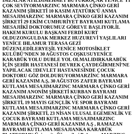
İMZALAR ATILDI
MEHMET BÜYÜKKOÇAK YENİCE’Yİ
ÇOK SEVİYOR
MARZINC MARMARA ÇİNKO GERİ
KAZANIM ŞİRKETİ 10 KASIM ATATÜRK’Ü ANMA
MESAJI
MARZINC MARMARA ÇİNKO GERİ KAZANIM
ŞİRKETİ 29 EKİM CUMHURİYET BAYRAMI KUTLAMA
MESAJI
İKİ DOKTORUMUZ GÖREVE BAŞLIYOR.
İL
HAKEM KURULU BAŞKANI FERDİ KURT
OLDU
ZONGULDAK MERKEZ HUZUREVİ YAŞLILARI
YENİCE IHLAMUR TERASA GEZİ
DÜZENLEDİLER
YEŞİL YENİCE MOTOSİKLET
KULÜBÜ’NDEN 30 AĞUSTOS COŞKUSU
YENİCE
KARABÜK YOLU DUBLE YOL OLMALIDIR
KARABÜK
İÇİN ŞEHİR HASTANESİ DEVREK ÇAYDEĞİRMENİ’NE
YAPILACAK !!
DEVLET HASTANESİNDE ÇOCUK
DOKTORU GÖZ DOLDURUYOR
MARZİNC MARMARA
GERİ KAZANIM A.Ş, 30 AĞUSTOS ZAFER BAYRAMI
KUTLAMA MESAJI
MARZINC MARMARA ÇİNKO GERİ
KAZANIM ANONİM ŞİRKETİ KURBAN BAYRAMI
MESAJI
MARZINC MARMARA ÇİNKO GERİ KAZANIM
ŞİRKETİ, 19 MAYIS GENÇLİK VE SPOR BAYRAMI
KUTLAMA MESAJI
MARZINC MARMARA ÇİNKO GERİ
KAZANIM ŞİRKETİ, 23 NİSAN ULUSAL EGEMENLİK VE
ÇOCUK BAYRAMI KUTLAMA MESAJI
MARZINC
MARMARA ÇİNKO GERİ KAZANIM A.Ş , RAMAZAN
BAYRAMI KUTLAMA MESAJI
ANKA KARABÜK