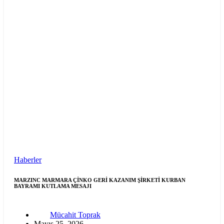
Haberler
MARZINC MARMARA ÇİNKO GERİ KAZANIM ŞİRKETİ KURBAN
BAYRAMI KUTLAMA MESAJI
Mücahit Toprak
Mayıs 25, 2026