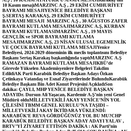
10 Kasım mesajı
MARZINC A.Ş , 29 EKİM CUMHURİYET
BAYRAMI MESAJI
YENİCE BELEDİYE BAŞKANI
Ş.SERTAŞ KARAKAŞ, 29 EKİM CUMHURİYET
BAYRAMI MESAJI
MARZINC A.Ş , 30 AĞUSTOS ZAFER
BAYRAMI KUTLAMA MESAJI
MARZINC A.Ş, KURBAN
BAYRAMI KUTLAMASI
MARZİNC A.Ş , 19 MAYIS
GENÇLİK ve SPOR BAYRAMI KUTLAMA
MESAJI
MARZINC A.Ş, 23 NİSAN ULUSAL EGEMENLİK
VE ÇOCUK BAYRAMI KUTLAMA MESAJI
Yenice
Belediyesi, 2024-2029 döneminin ilk meclis toplantısını Belediye
Başkanı Sertaş Karakaş başkanlığında yaptı
MARZINC A.Ş
RAMAZAN BAYRAMI KUTLAMA MESAJI
KBÜ’de
Görevde Yükselen Akademisyenlere Belgeleri Takdim
Edildi
AK Parti Karabük Belediye Başkan Adayı Özkan
Çetinkaya Vatandaş ve Esnaf Ziyaretlerinde Bulundu
Karabük
Belediye Başkanı Bin Adet Konut Projesini Açıkladı
Son
dakika: ÇAYLI, MHP YENİCE BELEDİYE BAŞKAN
ADAYI
Dr. Dursun Ali Yaşacan, Kardemir A.Ş’nin yeni Genel
Müdürü oldu
MİLLETVEKİLİ AKAY YENİCE’NİN YOL
ÇİLESİNİ TBMM GENEL KURULU’NA TAŞIDI –
MİLLETVEKİLİ AKAY İKTİDARA YÜKLENDİ:
KARABÜK’E REVA GÖRDÜĞÜNÜZ YOL BU MU?
CHP
KARABÜK BELEDİYE BAŞKAN ADAY ADAYI YALAV ,
BRTV’Yİ ZİYARET ETTİ
SON DAKİKA : AK Parti’nin