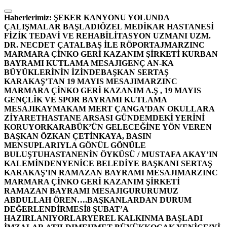
İçeriğe
atla
Haberlerimiz:
ŞEKER KANYONU YOLUNDA
ÇALIŞMALAR BAŞLADI
ÖZEL MEDİKAR HASTANESİ
FİZİK TEDAVİ VE REHABİLİTASYON UZMANI UZM.
DR. NECDET ÇATALBAŞ İLE RÖPORTAJ
MARZINC
MARMARA ÇİNKO GERİ KAZANIM ŞİRKETİ KURBAN
BAYRAMI KUTLAMA MESAJI
GENÇ AN-KA
BÜYÜKLERİNİN İZİNDE
BAŞKAN SERTAŞ
KARAKAŞ’TAN 19 MAYIS MESAJI
MARZINC
MARMARA ÇİNKO GERİ KAZANIM A.Ş , 19 MAYIS
GENÇLİK VE SPOR BAYRAMI KUTLAMA
MESAJI
KAYMAKAM MERT ÇANGA’DAN OKULLARA
ZİYARET
HASTANE ARSASI GÜNDEMDEKİ YERİNİ
KORUYOR
KARABÜK’ÜN GELECEĞİNE YÖN VEREN
BAŞKAN ÖZKAN ÇETİNKAYA, BASIN
MENSUPLARIYLA GÖNÜL GÖNÜLE
BULUŞTU
HASTANENİN ÖYKÜSÜ / MUSTAFA AKAY’IN
KALEMİNDEN
YENİCE BELEDİYE BAŞKANI SERTAŞ
KARAKAŞ’IN RAMAZAN BAYRAMI MESAJI
MARZINC
MARMARA ÇİNKO GERİ KAZANIM ŞİRKETİ
RAMAZAN BAYRAMI MESAJI
GURURUMUZ
ABDULLAH ÖREN….
BAŞKANLARDAN DURUM
DEĞERLENDİRMESİ
8 ŞUBAT’A
HAZIRLANIYORLAR
YEREL KALKINMA BAŞLADI