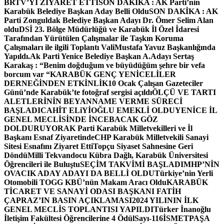
BRTV’Yİ ZİYARET ETTİ
SON DAKİKA : AK Parti’nin
Karabük Belediye Başkan Aday Belli Oldu
SON DAKİKA : AK
Parti Zonguldak Belediye Başkan Adayı Dr. Ömer Selim Alan
oldu
DSİ 23. Bölge Müdürlüğü ve Karabük İl Özel İdaresi
Tarafından Yürütülen Çalışmalar ile Taşkın Koruma
Çalışmaları ile ilgili Toplantı ValiMustafa Yavuz Başkanlığında
Yapıldı.
Ak Parti Yenice Belediye Başkan A.Adayı Sertaş
Karakaş : “Benim doğduğum ve büyüdüğüm şehre bir vefa
borcum var “
KARABÜK GENÇ YENİCELİLER
DERNEĞİNDEN ETKİNLİK
10 Ocak Çalışan Gazeteciler
Günü’nde Karabük’te fotoğraf sergisi açıldı
ÖLÇÜ VE TARTI
ALETLERİNİN BEYANNAME VERME SÜRECİ
BAŞLADI
CAHİT ELiYİOĞLU EMEKLİ OLDU
YENİCE İL
GENEL MECLİSİNDE İNCEBACAK GÖZ
DOLDURUYOR
AK Parti Karabük Milletvekilleri ve İl
Başkanı Esnaf Ziyaretinde
CHP Karabük Milletvekili Sanayi
Sitesi Esnafını Ziyaret Etti
Topçu Siyaset Sahnesine Geri
Döndü
Milli Tekvandocu Kübra Dağlı, Karabük Üniversitesi
Öğrencileri ile Buluştu
SEÇİM TAKVİMİ BAŞLADI
MHP’NİN
OVACIK ADAY ADAYI DA BELLİ OLDU
Türkiye’nin Yerli
Otomobili TOGG KBÜ’nün Makam Aracı Oldu
KARABÜK
TİCARET VE SANAYİ ODASI BAŞKANI FATİH
ÇAPRAZ’IN BASIN AÇIKLAMASI
2024 YILININ İLK
GENEL MECLİS TOPLANTISI YAPILDI
Türker İnanoğlu
İletişim Fakültesi Öğrencilerine 4 Ödül
Sayı-116
İSMETPAŞA