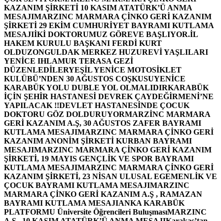
KAZANIM ŞİRKETİ 10 KASIM ATATÜRK’Ü ANMA
MESAJI
MARZINC MARMARA ÇİNKO GERİ KAZANIM
ŞİRKETİ 29 EKİM CUMHURİYET BAYRAMI KUTLAMA
MESAJI
İKİ DOKTORUMUZ GÖREVE BAŞLIYOR.
İL
HAKEM KURULU BAŞKANI FERDİ KURT
OLDU
ZONGULDAK MERKEZ HUZUREVİ YAŞLILARI
YENİCE IHLAMUR TERASA GEZİ
DÜZENLEDİLER
YEŞİL YENİCE MOTOSİKLET
KULÜBÜ’NDEN 30 AĞUSTOS COŞKUSU
YENİCE
KARABÜK YOLU DUBLE YOL OLMALIDIR
KARABÜK
İÇİN ŞEHİR HASTANESİ DEVREK ÇAYDEĞİRMENİ’NE
YAPILACAK !!
DEVLET HASTANESİNDE ÇOCUK
DOKTORU GÖZ DOLDURUYOR
MARZİNC MARMARA
GERİ KAZANIM A.Ş, 30 AĞUSTOS ZAFER BAYRAMI
KUTLAMA MESAJI
MARZINC MARMARA ÇİNKO GERİ
KAZANIM ANONİM ŞİRKETİ KURBAN BAYRAMI
MESAJI
MARZINC MARMARA ÇİNKO GERİ KAZANIM
ŞİRKETİ, 19 MAYIS GENÇLİK VE SPOR BAYRAMI
KUTLAMA MESAJI
MARZINC MARMARA ÇİNKO GERİ
KAZANIM ŞİRKETİ, 23 NİSAN ULUSAL EGEMENLİK VE
ÇOCUK BAYRAMI KUTLAMA MESAJI
MARZINC
MARMARA ÇİNKO GERİ KAZANIM A.Ş , RAMAZAN
BAYRAMI KUTLAMA MESAJI
ANKA KARABÜK
PLATFORMU Üniversite Öğrencileri Buluşması
MARZINC
A.Ş , 10 KASIM ATATÜRK’Ü ANMA MESAJI
Karakaş’tan