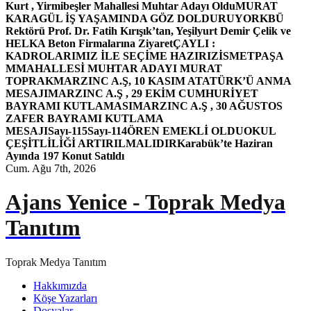
Kurt , Yirmibeşler Mahallesi Muhtar Adayı Oldu
MURAT
KARAGÜL İŞ YAŞAMINDA GÖZ DOLDURUYOR
KBÜ
Rektörü Prof. Dr. Fatih Kırışık’tan, Yeşilyurt Demir Çelik ve
HELKA Beton Firmalarına Ziyaret
ÇAYLI :
KADROLARIMIZ İLE SEÇİME HAZIRIZ
İSMETPAŞA
MMAHALLESİ MUHTAR ADAYI MURAT
TOPRAK
MARZINC A.Ş, 10 KASIM ATATÜRK’Ü ANMA
MESAJI
MARZINC A.Ş , 29 EKİM CUMHURİYET
BAYRAMI KUTLAMASI
MARZINC A.Ş , 30 AĞUSTOS
ZAFER BAYRAMI KUTLAMA
MESAJI
Sayı-115
Sayı-114
ÖREN EMEKLİ OLDU
OKUL
ÇEŞİTLİLİĞİ ARTIRILMALIDIR
Karabük’te Haziran
Ayında 197 Konut Satıldı
Cum. Ağu 7th, 2026
Ajans Yenice - Toprak Medya
Tanıtım
Toprak Medya Tanıtım
Hakkımızda
Köşe Yazarları
Dosyalar