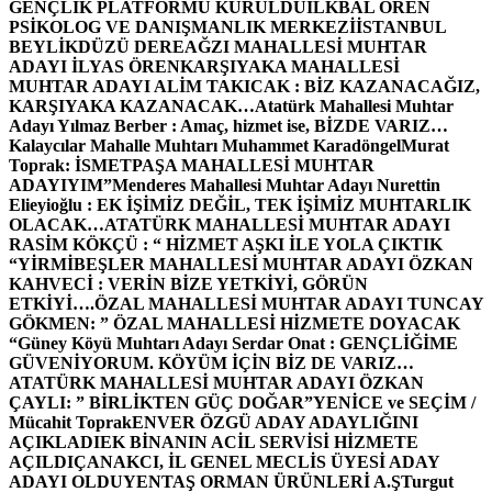
GENÇLİK PLATFORMU KURULDU
İLKBAL ÖREN
PSİKOLOG VE DANIŞMANLIK MERKEZİ
İSTANBUL
BEYLİKDÜZÜ DEREAĞZI MAHALLESİ MUHTAR
ADAYI İLYAS ÖREN
KARŞIYAKA MAHALLESİ
MUHTAR ADAYI ALİM TAKICAK : BİZ KAZANACAĞIZ,
KARŞIYAKA KAZANACAK…
Atatürk Mahallesi Muhtar
Adayı Yılmaz Berber : Amaç, hizmet ise, BİZDE VARIZ…
Kalaycılar Mahalle Muhtarı Muhammet Karadöngel
Murat
Toprak: İSMETPAŞA MAHALLESİ MUHTAR
ADAYIYIM”
Menderes Mahallesi Muhtar Adayı Nurettin
Elieyioğlu : EK İŞİMİZ DEĞİL, TEK İŞİMİZ MUHTARLIK
OLACAK…
ATATÜRK MAHALLESİ MUHTAR ADAYI
RASİM KÖKÇÜ : “ HİZMET AŞKI İLE YOLA ÇIKTIK
“
YİRMİBEŞLER MAHALLESİ MUHTAR ADAYI ÖZKAN
KAHVECİ : VERİN BİZE YETKİYİ, GÖRÜN
ETKİYİ….
ÖZAL MAHALLESİ MUHTAR ADAYI TUNCAY
GÖKMEN: ” ÖZAL MAHALLESİ HİZMETE DOYACAK
“
Güney Köyü Muhtarı Adayı Serdar Onat : GENÇLİĞİME
GÜVENİYORUM. KÖYÜM İÇİN BİZ DE VARIZ…
ATATÜRK MAHALLESİ MUHTAR ADAYI ÖZKAN
ÇAYLI: ” BİRLİKTEN GÜÇ DOĞAR”
YENİCE ve SEÇİM /
Mücahit Toprak
ENVER ÖZGÜ ADAY ADAYLIĞINI
AÇIKLADI
EK BİNANIN ACİL SERVİSİ HİZMETE
AÇILDI
ÇANAKCI, İL GENEL MECLİS ÜYESİ ADAY
ADAYI OLDU
YENTAŞ ORMAN ÜRÜNLERİ A.Ş
Turgut