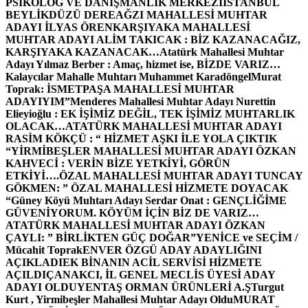
PSİKOLOG VE DANIŞMANLIK MERKEZİ
İSTANBUL
BEYLİKDÜZÜ DEREAĞZI MAHALLESİ MUHTAR
ADAYI İLYAS ÖREN
KARŞIYAKA MAHALLESİ
MUHTAR ADAYI ALİM TAKICAK : BİZ KAZANACAĞIZ,
KARŞIYAKA KAZANACAK…
Atatürk Mahallesi Muhtar
Adayı Yılmaz Berber : Amaç, hizmet ise, BİZDE VARIZ…
Kalaycılar Mahalle Muhtarı Muhammet Karadöngel
Murat
Toprak: İSMETPAŞA MAHALLESİ MUHTAR
ADAYIYIM”
Menderes Mahallesi Muhtar Adayı Nurettin
Elieyioğlu : EK İŞİMİZ DEĞİL, TEK İŞİMİZ MUHTARLIK
OLACAK…
ATATÜRK MAHALLESİ MUHTAR ADAYI
RASİM KÖKÇÜ : “ HİZMET AŞKI İLE YOLA ÇIKTIK
“
YİRMİBEŞLER MAHALLESİ MUHTAR ADAYI ÖZKAN
KAHVECİ : VERİN BİZE YETKİYİ, GÖRÜN
ETKİYİ….
ÖZAL MAHALLESİ MUHTAR ADAYI TUNCAY
GÖKMEN: ” ÖZAL MAHALLESİ HİZMETE DOYACAK
“
Güney Köyü Muhtarı Adayı Serdar Onat : GENÇLİĞİME
GÜVENİYORUM. KÖYÜM İÇİN BİZ DE VARIZ…
ATATÜRK MAHALLESİ MUHTAR ADAYI ÖZKAN
ÇAYLI: ” BİRLİKTEN GÜÇ DOĞAR”
YENİCE ve SEÇİM /
Mücahit Toprak
ENVER ÖZGÜ ADAY ADAYLIĞINI
AÇIKLADI
EK BİNANIN ACİL SERVİSİ HİZMETE
AÇILDI
ÇANAKCI, İL GENEL MECLİS ÜYESİ ADAY
ADAYI OLDU
YENTAŞ ORMAN ÜRÜNLERİ A.Ş
Turgut
Kurt , Yirmibeşler Mahallesi Muhtar Adayı Oldu
MURAT