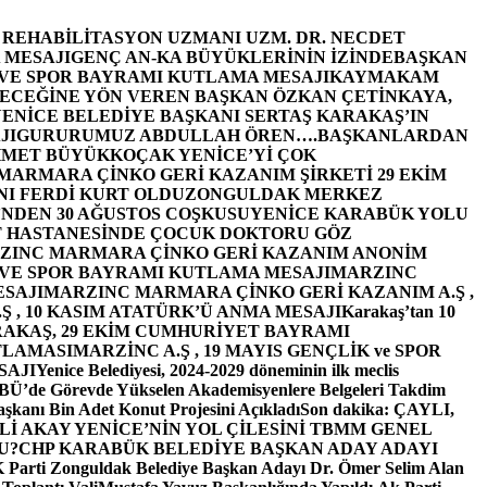
E REHABİLİTASYON UZMANI UZM. DR. NECDET
 MESAJI
GENÇ AN-KA BÜYÜKLERİNİN İZİNDE
BAŞKAN
 VE SPOR BAYRAMI KUTLAMA MESAJI
KAYMAKAM
ECEĞİNE YÖN VEREN BAŞKAN ÖZKAN ÇETİNKAYA,
ENİCE BELEDİYE BAŞKANI SERTAŞ KARAKAŞ’IN
JI
GURURUMUZ ABDULLAH ÖREN….
BAŞKANLARDAN
MET BÜYÜKKOÇAK YENİCE’Yİ ÇOK
MARMARA ÇİNKO GERİ KAZANIM ŞİRKETİ 29 EKİM
I FERDİ KURT OLDU
ZONGULDAK MERKEZ
’NDEN 30 AĞUSTOS COŞKUSU
YENİCE KARABÜK YOLU
 HASTANESİNDE ÇOCUK DOKTORU GÖZ
ZINC MARMARA ÇİNKO GERİ KAZANIM ANONİM
 VE SPOR BAYRAMI KUTLAMA MESAJI
MARZINC
ESAJI
MARZINC MARMARA ÇİNKO GERİ KAZANIM A.Ş ,
Ş , 10 KASIM ATATÜRK’Ü ANMA MESAJI
Karakaş’tan 10
RAKAŞ, 29 EKİM CUMHURİYET BAYRAMI
TLAMASI
MARZİNC A.Ş , 19 MAYIS GENÇLİK ve SPOR
SAJI
Yenice Belediyesi, 2024-2029 döneminin ilk meclis
BÜ’de Görevde Yükselen Akademisyenlere Belgeleri Takdim
şkanı Bin Adet Konut Projesini Açıkladı
Son dakika: ÇAYLI,
İ AKAY YENİCE’NİN YOL ÇİLESİNİ TBMM GENEL
U?
CHP KARABÜK BELEDİYE BAŞKAN ADAY ADAYI
arti Zonguldak Belediye Başkan Adayı Dr. Ömer Selim Alan