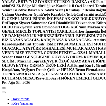
YALAV , BRTV’Yİ ZİYARET ETTİ
SON DAKİKA : AK Parti’n
oldu
DSİ 23. Bölge Müdürlüğü ve Karabük İl Özel İdaresi Tarafın
Yenice Belediye Başkan A.Adayı Sertaş Karakaş : “Benim doğd
Çalışan Gazeteciler Günü’nde Karabük’te fotoğraf sergisi açıldı
İL GENEL MECLİSİNDE İNCEBACAK GÖZ DOLDURUY
Etti
Topçu Siyaset Sahnesine Geri Döndü
Milli Tekvandocu Kübra 
OLDU
Türkiye’nin Yerli Otomobili TOGG KBÜ’nün Makam Ara
GENEL MECLİS TOPLANTISI YAPILDI
Türker İnanoğlu İlet
VE DANIŞMANLIK MERKEZİ
İSTANBUL BEYLİKDÜZÜ 
BİZ KAZANACAĞIZ, KARŞIYAKA KAZANACAK…
Atatür
Karadöngel
Murat Toprak: İSMETPAŞA MAHALLESİ MUH
OLACAK…
ATATÜRK MAHALLESİ MUHTAR ADAYI RASİM
VERİN BİZE YETKİYİ, GÖRÜN ETKİYİ….
ÖZAL MAHALL
Serdar Onat : GENÇLİĞİME GÜVENİYORUM. KÖYÜM İÇİ
SEÇİM / Mücahit Toprak
ENVER ÖZGÜ ADAY ADAYLIĞINI
OLDU
YENTAŞ ORMAN ÜRÜNLERİ A.Ş
Turgut Kurt , Yirmi
Kırışık’tan, Yeşilyurt Demir Çelik ve HELKA Beton Firmalarına
TOPRAK
MARZINC A.Ş, 10 KASIM ATATÜRK’Ü ANMA ME
KUTLAMA MESAJI
Sayı-115
Sayı-114
ÖREN EMEKLİ OLDU
Per. Ağu 6th, 2026
Hakkımızda
Köşe Yazarları