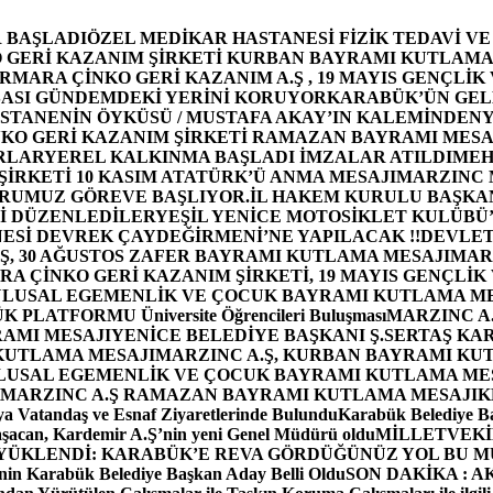
 BAŞLADI
ÖZEL MEDİKAR HASTANESİ FİZİK TEDAVİ V
GERİ KAZANIM ŞİRKETİ KURBAN BAYRAMI KUTLAMA
MARA ÇİNKO GERİ KAZANIM A.Ş , 19 MAYIS GENÇLİK
ASI GÜNDEMDEKİ YERİNİ KORUYOR
KARABÜK’ÜN GEL
STANENİN ÖYKÜSÜ / MUSTAFA AKAY’IN KALEMİNDEN
Y
O GERİ KAZANIM ŞİRKETİ RAMAZAN BAYRAMI MESA
RLAR
YEREL KALKINMA BAŞLADI İMZALAR ATILDI
MEH
İRKETİ 10 KASIM ATATÜRK’Ü ANMA MESAJI
MARZINC 
ORUMUZ GÖREVE BAŞLIYOR.
İL HAKEM KURULU BAŞKAN
Zİ DÜZENLEDİLER
YEŞİL YENİCE MOTOSİKLET KULÜBÜ
ESİ DEVREK ÇAYDEĞİRMENİ’NE YAPILACAK !!
DEVLET
, 30 AĞUSTOS ZAFER BAYRAMI KUTLAMA MESAJI
MAR
 ÇİNKO GERİ KAZANIM ŞİRKETİ, 19 MAYIS GENÇLİK
 ULUSAL EGEMENLİK VE ÇOCUK BAYRAMI KUTLAMA M
PLATFORMU Üniversite Öğrencileri Buluşması
MARZINC A.
RAMI MESAJI
YENİCE BELEDİYE BAŞKANI Ş.SERTAŞ KA
 KUTLAMA MESAJI
MARZINC A.Ş, KURBAN BAYRAMI KU
 ULUSAL EGEMENLİK VE ÇOCUK BAYRAMI KUTLAMA ME
MARZINC A.Ş RAMAZAN BAYRAMI KUTLAMA MESAJI
K
a Vatandaş ve Esnaf Ziyaretlerinde Bulundu
Karabük Belediye Ba
aşacan, Kardemir A.Ş’nin yeni Genel Müdürü oldu
MİLLETVEKİL
A YÜKLENDİ: KARABÜK’E REVA GÖRDÜĞÜNÜZ YOL BU M
in Karabük Belediye Başkan Aday Belli Oldu
SON DAKİKA : AK P