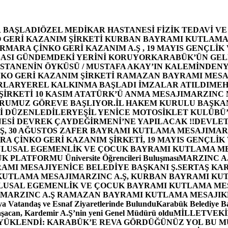
 BAŞLADI
ÖZEL MEDİKAR HASTANESİ FİZİK TEDAVİ V
GERİ KAZANIM ŞİRKETİ KURBAN BAYRAMI KUTLAMA
MARA ÇİNKO GERİ KAZANIM A.Ş , 19 MAYIS GENÇLİK
ASI GÜNDEMDEKİ YERİNİ KORUYOR
KARABÜK’ÜN GEL
STANENİN ÖYKÜSÜ / MUSTAFA AKAY’IN KALEMİNDEN
Y
O GERİ KAZANIM ŞİRKETİ RAMAZAN BAYRAMI MESA
RLAR
YEREL KALKINMA BAŞLADI İMZALAR ATILDI
MEH
İRKETİ 10 KASIM ATATÜRK’Ü ANMA MESAJI
MARZINC 
ORUMUZ GÖREVE BAŞLIYOR.
İL HAKEM KURULU BAŞKAN
Zİ DÜZENLEDİLER
YEŞİL YENİCE MOTOSİKLET KULÜBÜ
ESİ DEVREK ÇAYDEĞİRMENİ’NE YAPILACAK !!
DEVLET
, 30 AĞUSTOS ZAFER BAYRAMI KUTLAMA MESAJI
MAR
 ÇİNKO GERİ KAZANIM ŞİRKETİ, 19 MAYIS GENÇLİK
 ULUSAL EGEMENLİK VE ÇOCUK BAYRAMI KUTLAMA M
PLATFORMU Üniversite Öğrencileri Buluşması
MARZINC A.
RAMI MESAJI
YENİCE BELEDİYE BAŞKANI Ş.SERTAŞ KA
 KUTLAMA MESAJI
MARZINC A.Ş, KURBAN BAYRAMI KU
 ULUSAL EGEMENLİK VE ÇOCUK BAYRAMI KUTLAMA ME
MARZINC A.Ş RAMAZAN BAYRAMI KUTLAMA MESAJI
K
a Vatandaş ve Esnaf Ziyaretlerinde Bulundu
Karabük Belediye Ba
aşacan, Kardemir A.Ş’nin yeni Genel Müdürü oldu
MİLLETVEKİL
A YÜKLENDİ: KARABÜK’E REVA GÖRDÜĞÜNÜZ YOL BU M