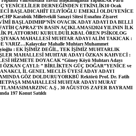
 Toplantı ValiMustafa Yavuz Başkanlığında Yapıldı.
Ak Parti
Ç YENİCELİLER DERNEĞİNDEN ETKİNLİK
10 Ocak
ECİ BAŞLADI
CAHİT ELiYİOĞLU EMEKLİ OLDU
YENİCE
e
CHP Karabük Milletvekili Sanayi Sitesi Esnafını Ziyaret
VİMİ BAŞLADI
MHP’NİN OVACIK ADAY ADAYI DA BELLİ
FATİH ÇAPRAZ’IN BASIN AÇIKLAMASI
2024 YILININ İLK
LİK PLATFORMU KURULDU
İLKBAL ÖREN PSİKOLOG
ŞIYAKA MAHALLESİ MUHTAR ADAYI ALİM TAKICAK :
BİZDE VARIZ…
Kalaycılar Mahalle Muhtarı Muhammet
Elieyioğlu : EK İŞİMİZ DEĞİL, TEK İŞİMİZ MUHTARLIK
ŞLER MAHALLESİ MUHTAR ADAYI ÖZKAN KAHVECİ :
ESİ HİZMETE DOYACAK “
Güney Köyü Muhtarı Adayı
 ÖZKAN ÇAYLI: ” BİRLİKTEN GÜÇ DOĞAR”
YENİCE ve
ANAKCI, İL GENEL MECLİS ÜYESİ ADAY ADAYI
ŞAMINDA GÖZ DOLDURUYOR
KBÜ Rektörü Prof. Dr. Fatih
METPAŞA MMAHALLESİ MUHTAR ADAYI MURAT
UTLAMASI
MARZINC A.Ş , 30 AĞUSTOS ZAFER BAYRAMI
nda 197 Konut Satıldı