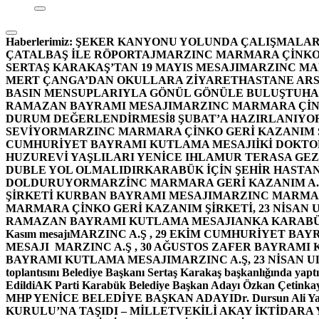
Haberlerimiz:
ŞEKER KANYONU YOLUNDA ÇALIŞMALAR
ÇATALBAŞ İLE RÖPORTAJ
MARZINC MARMARA ÇİNKO 
SERTAŞ KARAKAŞ’TAN 19 MAYIS MESAJI
MARZINC MAR
MERT ÇANGA’DAN OKULLARA ZİYARET
HASTANE ARS
BASIN MENSUPLARIYLA GÖNÜL GÖNÜLE BULUŞTU
HA
RAMAZAN BAYRAMI MESAJI
MARZINC MARMARA ÇİNK
DURUM DEĞERLENDİRMESİ
8 ŞUBAT’A HAZIRLANIYO
SEVİYOR
MARZINC MARMARA ÇİNKO GERİ KAZANIM Ş
CUMHURİYET BAYRAMI KUTLAMA MESAJI
İKİ DOKT
HUZUREVİ YAŞLILARI YENİCE IHLAMUR TERASA GE
DUBLE YOL OLMALIDIR
KARABÜK İÇİN ŞEHİR HASTAN
DOLDURUYOR
MARZİNC MARMARA GERİ KAZANIM A.Ş
ŞİRKETİ KURBAN BAYRAMI MESAJI
MARZINC MARMARA
MARMARA ÇİNKO GERİ KAZANIM ŞİRKETİ, 23 NİSAN
RAMAZAN BAYRAMI KUTLAMA MESAJI
ANKA KARABÜK 
Kasım mesajı
MARZINC A.Ş , 29 EKİM CUMHURİYET BAY
MESAJI
MARZINC A.Ş , 30 AĞUSTOS ZAFER BAYRAMI
BAYRAMI KUTLAMA MESAJI
MARZINC A.Ş, 23 NİSAN
toplantısını Belediye Başkanı Sertaş Karakaş başkanlığında yaptı
Edildi
AK Parti Karabük Belediye Başkan Adayı Özkan Çetinkay
MHP YENİCE BELEDİYE BAŞKAN ADAYI
Dr. Dursun Ali Y
KURULU’NA TAŞIDI – MİLLETVEKİLİ AKAY İKTİDAR