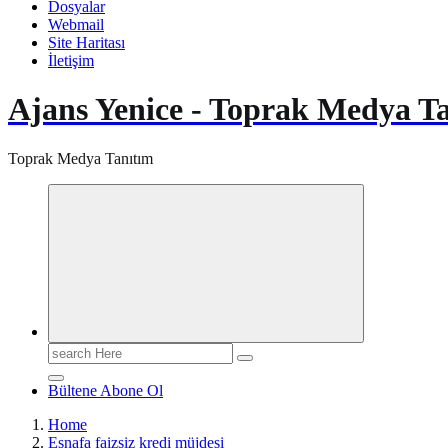
Dosyalar
Webmail
Site Haritası
İletişim
Ajans Yenice - Toprak Medya T
Toprak Medya Tanıtım
Search
for:
Bültene Abone Ol
Home
Esnafa faizsiz kredi müjdesi