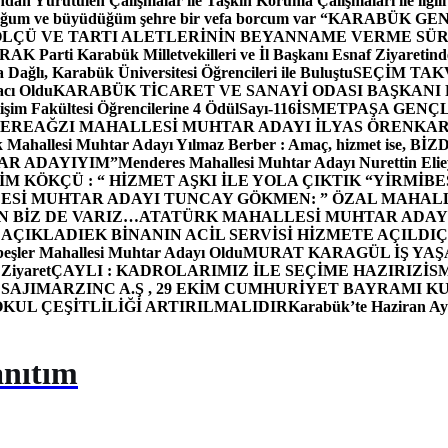
dan Yürütülen Çalışmalar ile Taşkın Koruma Çalışmaları ile ilgili
uğum ve büyüdüğüm şehre bir vefa borcum var “
KARABÜK GEN
ÖLÇÜ VE TARTI ALETLERİNİN BEYANNAME VERME SÜR
OR
AK Parti Karabük Milletvekilleri ve İl Başkanı Esnaf Ziyaretind
Dağlı, Karabük Üniversitesi Öğrencileri ile Buluştu
SEÇİM TAK
cı Oldu
KARABÜK TİCARET VE SANAYİ ODASI BAŞKANI 
işim Fakültesi Öğrencilerine 4 Ödül
Sayı-116
İSMETPAŞA GENÇ
DEREAĞZI MAHALLESİ MUHTAR ADAYI İLYAS ÖREN
KAR
k Mahallesi Muhtar Adayı Yılmaz Berber : Amaç, hizmet ise, 
TAR ADAYIYIM”
Menderes Mahallesi Muhtar Adayı Nurettin 
 KÖKÇÜ : “ HİZMET AŞKI İLE YOLA ÇIKTIK “
YİRMİBE
ESİ MUHTAR ADAYI TUNCAY GÖKMEN: ” ÖZAL MAHALL
N BİZ DE VARIZ…
ATATÜRK MAHALLESİ MUHTAR ADAYI
 AÇIKLADI
EK BİNANIN ACİL SERVİSİ HİZMETE AÇILDI
Ç
beşler Mahallesi Muhtar Adayı Oldu
MURAT KARAGÜL İŞ YA
 Ziyaret
ÇAYLI : KADROLARIMIZ İLE SEÇİME HAZIRIZ
İS
SAJI
MARZINC A.Ş , 29 EKİM CUMHURİYET BAYRAMI K
OKUL ÇEŞİTLİLİĞİ ARTIRILMALIDIR
Karabük’te Haziran Ayı
anıtım