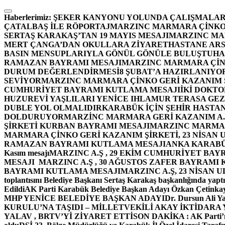
İçeriğe
atla
Haberlerimiz:
ŞEKER KANYONU YOLUNDA ÇALIŞMALAR
ÇATALBAŞ İLE RÖPORTAJ
MARZINC MARMARA ÇİNKO 
SERTAŞ KARAKAŞ’TAN 19 MAYIS MESAJI
MARZINC MAR
MERT ÇANGA’DAN OKULLARA ZİYARET
HASTANE ARS
BASIN MENSUPLARIYLA GÖNÜL GÖNÜLE BULUŞTU
HA
RAMAZAN BAYRAMI MESAJI
MARZINC MARMARA ÇİNK
DURUM DEĞERLENDİRMESİ
8 ŞUBAT’A HAZIRLANIYO
SEVİYOR
MARZINC MARMARA ÇİNKO GERİ KAZANIM Ş
CUMHURİYET BAYRAMI KUTLAMA MESAJI
İKİ DOKT
HUZUREVİ YAŞLILARI YENİCE IHLAMUR TERASA GE
DUBLE YOL OLMALIDIR
KARABÜK İÇİN ŞEHİR HASTAN
DOLDURUYOR
MARZİNC MARMARA GERİ KAZANIM A.Ş
ŞİRKETİ KURBAN BAYRAMI MESAJI
MARZINC MARMARA
MARMARA ÇİNKO GERİ KAZANIM ŞİRKETİ, 23 NİSAN
RAMAZAN BAYRAMI KUTLAMA MESAJI
ANKA KARABÜK 
Kasım mesajı
MARZINC A.Ş , 29 EKİM CUMHURİYET BAY
MESAJI
MARZINC A.Ş , 30 AĞUSTOS ZAFER BAYRAMI
BAYRAMI KUTLAMA MESAJI
MARZINC A.Ş, 23 NİSAN
toplantısını Belediye Başkanı Sertaş Karakaş başkanlığında yaptı
Edildi
AK Parti Karabük Belediye Başkan Adayı Özkan Çetinkay
MHP YENİCE BELEDİYE BAŞKAN ADAYI
Dr. Dursun Ali Y
KURULU’NA TAŞIDI – MİLLETVEKİLİ AKAY İKTİDAR
YALAV , BRTV’Yİ ZİYARET ETTİ
SON DAKİKA : AK Parti’n