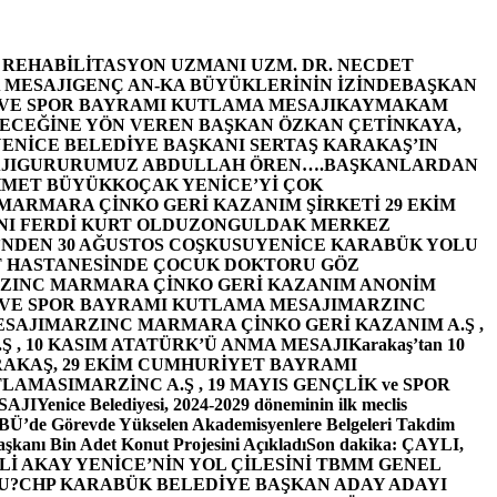
E REHABİLİTASYON UZMANI UZM. DR. NECDET
 MESAJI
GENÇ AN-KA BÜYÜKLERİNİN İZİNDE
BAŞKAN
 VE SPOR BAYRAMI KUTLAMA MESAJI
KAYMAKAM
ECEĞİNE YÖN VEREN BAŞKAN ÖZKAN ÇETİNKAYA,
ENİCE BELEDİYE BAŞKANI SERTAŞ KARAKAŞ’IN
JI
GURURUMUZ ABDULLAH ÖREN….
BAŞKANLARDAN
MET BÜYÜKKOÇAK YENİCE’Yİ ÇOK
MARMARA ÇİNKO GERİ KAZANIM ŞİRKETİ 29 EKİM
I FERDİ KURT OLDU
ZONGULDAK MERKEZ
’NDEN 30 AĞUSTOS COŞKUSU
YENİCE KARABÜK YOLU
 HASTANESİNDE ÇOCUK DOKTORU GÖZ
ZINC MARMARA ÇİNKO GERİ KAZANIM ANONİM
 VE SPOR BAYRAMI KUTLAMA MESAJI
MARZINC
ESAJI
MARZINC MARMARA ÇİNKO GERİ KAZANIM A.Ş ,
Ş , 10 KASIM ATATÜRK’Ü ANMA MESAJI
Karakaş’tan 10
RAKAŞ, 29 EKİM CUMHURİYET BAYRAMI
TLAMASI
MARZİNC A.Ş , 19 MAYIS GENÇLİK ve SPOR
SAJI
Yenice Belediyesi, 2024-2029 döneminin ilk meclis
BÜ’de Görevde Yükselen Akademisyenlere Belgeleri Takdim
şkanı Bin Adet Konut Projesini Açıkladı
Son dakika: ÇAYLI,
İ AKAY YENİCE’NİN YOL ÇİLESİNİ TBMM GENEL
U?
CHP KARABÜK BELEDİYE BAŞKAN ADAY ADAYI