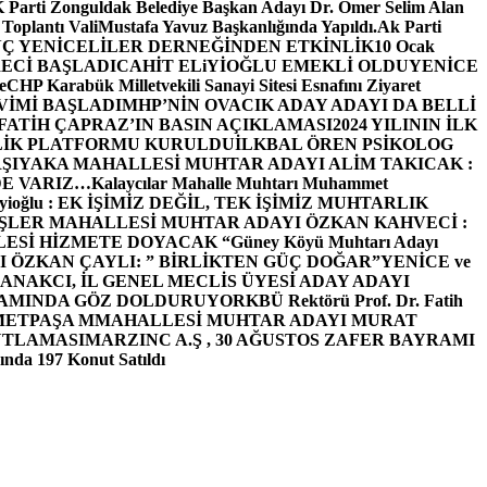
arti Zonguldak Belediye Başkan Adayı Dr. Ömer Selim Alan
 Toplantı ValiMustafa Yavuz Başkanlığında Yapıldı.
Ak Parti
Ç YENİCELİLER DERNEĞİNDEN ETKİNLİK
10 Ocak
ECİ BAŞLADI
CAHİT ELiYİOĞLU EMEKLİ OLDU
YENİCE
e
CHP Karabük Milletvekili Sanayi Sitesi Esnafını Ziyaret
VİMİ BAŞLADI
MHP’NİN OVACIK ADAY ADAYI DA BELLİ
FATİH ÇAPRAZ’IN BASIN AÇIKLAMASI
2024 YILININ İLK
LİK PLATFORMU KURULDU
İLKBAL ÖREN PSİKOLOG
ŞIYAKA MAHALLESİ MUHTAR ADAYI ALİM TAKICAK :
BİZDE VARIZ…
Kalaycılar Mahalle Muhtarı Muhammet
Elieyioğlu : EK İŞİMİZ DEĞİL, TEK İŞİMİZ MUHTARLIK
ŞLER MAHALLESİ MUHTAR ADAYI ÖZKAN KAHVECİ :
ESİ HİZMETE DOYACAK “
Güney Köyü Muhtarı Adayı
 ÖZKAN ÇAYLI: ” BİRLİKTEN GÜÇ DOĞAR”
YENİCE ve
ANAKCI, İL GENEL MECLİS ÜYESİ ADAY ADAYI
ŞAMINDA GÖZ DOLDURUYOR
KBÜ Rektörü Prof. Dr. Fatih
METPAŞA MMAHALLESİ MUHTAR ADAYI MURAT
UTLAMASI
MARZINC A.Ş , 30 AĞUSTOS ZAFER BAYRAMI
nda 197 Konut Satıldı