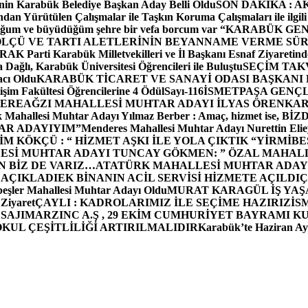
in Karabük Belediye Başkan Aday Belli Oldu
SON DAKİKA : AK P
dan Yürütülen Çalışmalar ile Taşkın Koruma Çalışmaları ile ilgili
uğum ve büyüdüğüm şehre bir vefa borcum var “
KARABÜK GEN
ÖLÇÜ VE TARTI ALETLERİNİN BEYANNAME VERME SÜR
OR
AK Parti Karabük Milletvekilleri ve İl Başkanı Esnaf Ziyaretind
Dağlı, Karabük Üniversitesi Öğrencileri ile Buluştu
SEÇİM TAK
cı Oldu
KARABÜK TİCARET VE SANAYİ ODASI BAŞKANI 
işim Fakültesi Öğrencilerine 4 Ödül
Sayı-116
İSMETPAŞA GENÇ
DEREAĞZI MAHALLESİ MUHTAR ADAYI İLYAS ÖREN
KAR
k Mahallesi Muhtar Adayı Yılmaz Berber : Amaç, hizmet ise, 
TAR ADAYIYIM”
Menderes Mahallesi Muhtar Adayı Nurettin 
 KÖKÇÜ : “ HİZMET AŞKI İLE YOLA ÇIKTIK “
YİRMİBE
ESİ MUHTAR ADAYI TUNCAY GÖKMEN: ” ÖZAL MAHALL
N BİZ DE VARIZ…
ATATÜRK MAHALLESİ MUHTAR ADAYI
 AÇIKLADI
EK BİNANIN ACİL SERVİSİ HİZMETE AÇILDI
Ç
beşler Mahallesi Muhtar Adayı Oldu
MURAT KARAGÜL İŞ YA
 Ziyaret
ÇAYLI : KADROLARIMIZ İLE SEÇİME HAZIRIZ
İS
SAJI
MARZINC A.Ş , 29 EKİM CUMHURİYET BAYRAMI K
OKUL ÇEŞİTLİLİĞİ ARTIRILMALIDIR
Karabük’te Haziran Ayı