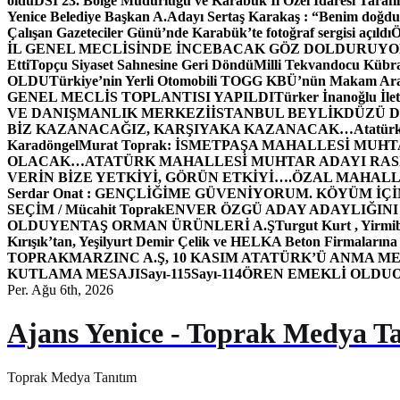
oldu
DSİ 23. Bölge Müdürlüğü ve Karabük İl Özel İdaresi Tarafın
Yenice Belediye Başkan A.Adayı Sertaş Karakaş : “Benim doğd
Çalışan Gazeteciler Günü’nde Karabük’te fotoğraf sergisi açıldı
İL GENEL MECLİSİNDE İNCEBACAK GÖZ DOLDURUY
Etti
Topçu Siyaset Sahnesine Geri Döndü
Milli Tekvandocu Kübra 
OLDU
Türkiye’nin Yerli Otomobili TOGG KBÜ’nün Makam Ara
GENEL MECLİS TOPLANTISI YAPILDI
Türker İnanoğlu İlet
VE DANIŞMANLIK MERKEZİ
İSTANBUL BEYLİKDÜZÜ 
BİZ KAZANACAĞIZ, KARŞIYAKA KAZANACAK…
Atatür
Karadöngel
Murat Toprak: İSMETPAŞA MAHALLESİ MUH
OLACAK…
ATATÜRK MAHALLESİ MUHTAR ADAYI RASİM
VERİN BİZE YETKİYİ, GÖRÜN ETKİYİ….
ÖZAL MAHALL
Serdar Onat : GENÇLİĞİME GÜVENİYORUM. KÖYÜM İÇİ
SEÇİM / Mücahit Toprak
ENVER ÖZGÜ ADAY ADAYLIĞINI
OLDU
YENTAŞ ORMAN ÜRÜNLERİ A.Ş
Turgut Kurt , Yirmi
Kırışık’tan, Yeşilyurt Demir Çelik ve HELKA Beton Firmalarına
TOPRAK
MARZINC A.Ş, 10 KASIM ATATÜRK’Ü ANMA ME
KUTLAMA MESAJI
Sayı-115
Sayı-114
ÖREN EMEKLİ OLDU
Per. Ağu 6th, 2026
Ajans Yenice - Toprak Medya T
Toprak Medya Tanıtım