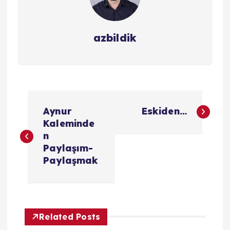
azbildik
Y
Aynur
Eskiden…
a
Kaleminde
n
z
Paylaşım-
Paylaşmak
ı
g
Related Posts
e