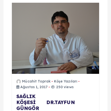
z
i
n
m
e
s
i
Mücahit Toprak
Köşe Yazıları
Ağustos 1, 2017
250 views
SAĞLIK
KÖŞESİ DR.TAYFUN
GÜNGÖR