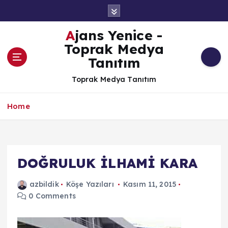
İ
ç
e
Ajans Yenice -
r
Toprak Medya
i
Tanıtım
ğ
e
Toprak Medya Tanıtım
a
t
Home
l
a
DOĞRULUK İLHAMİ KARA
azbildik
Köşe Yazıları
Kasım 11, 2015
0 Comments