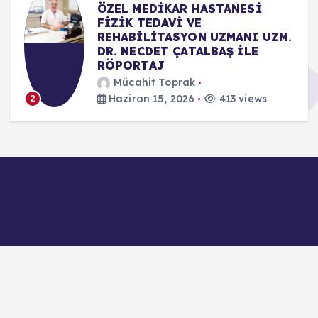
ÖZEL MEDİKAR HASTANESİ
FİZİK TEDAVİ VE
REHABİLİTASYON UZMANI UZM.
DR. NECDET ÇATALBAŞ İLE
RÖPORTAJ
Mücahit Toprak
Haziran 15, 2026
413 views
2
Copyright © 2026 Ajans Yenice - Toprak Medya Tanıtım |
Powered by
Desert Themes