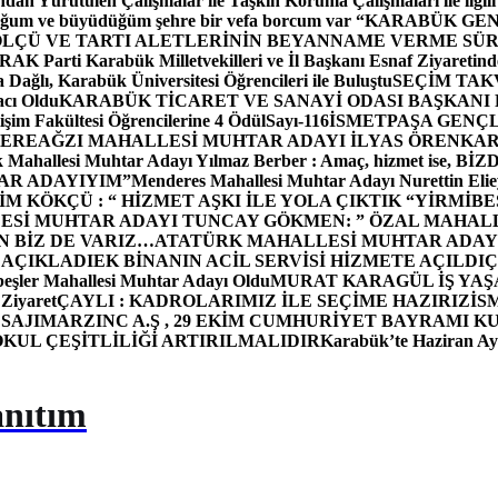
dan Yürütülen Çalışmalar ile Taşkın Koruma Çalışmaları ile ilgili
uğum ve büyüdüğüm şehre bir vefa borcum var “
KARABÜK GEN
ÖLÇÜ VE TARTI ALETLERİNİN BEYANNAME VERME SÜR
OR
AK Parti Karabük Milletvekilleri ve İl Başkanı Esnaf Ziyaretind
Dağlı, Karabük Üniversitesi Öğrencileri ile Buluştu
SEÇİM TAK
cı Oldu
KARABÜK TİCARET VE SANAYİ ODASI BAŞKANI 
işim Fakültesi Öğrencilerine 4 Ödül
Sayı-116
İSMETPAŞA GENÇ
DEREAĞZI MAHALLESİ MUHTAR ADAYI İLYAS ÖREN
KAR
k Mahallesi Muhtar Adayı Yılmaz Berber : Amaç, hizmet ise, 
TAR ADAYIYIM”
Menderes Mahallesi Muhtar Adayı Nurettin 
 KÖKÇÜ : “ HİZMET AŞKI İLE YOLA ÇIKTIK “
YİRMİBE
ESİ MUHTAR ADAYI TUNCAY GÖKMEN: ” ÖZAL MAHALL
N BİZ DE VARIZ…
ATATÜRK MAHALLESİ MUHTAR ADAYI
 AÇIKLADI
EK BİNANIN ACİL SERVİSİ HİZMETE AÇILDI
Ç
beşler Mahallesi Muhtar Adayı Oldu
MURAT KARAGÜL İŞ YA
 Ziyaret
ÇAYLI : KADROLARIMIZ İLE SEÇİME HAZIRIZ
İS
SAJI
MARZINC A.Ş , 29 EKİM CUMHURİYET BAYRAMI K
OKUL ÇEŞİTLİLİĞİ ARTIRILMALIDIR
Karabük’te Haziran Ayı
anıtım