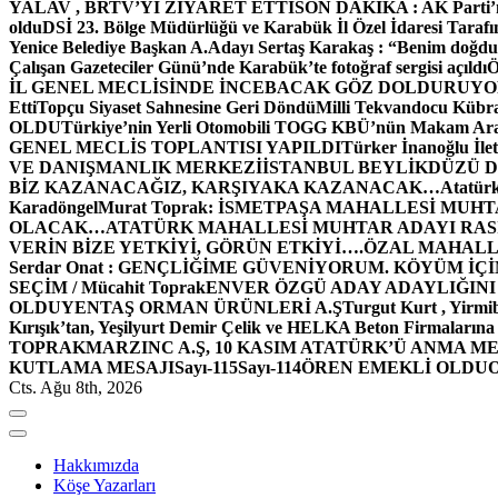
YALAV , BRTV’Yİ ZİYARET ETTİ
SON DAKİKA : AK Parti’n
oldu
DSİ 23. Bölge Müdürlüğü ve Karabük İl Özel İdaresi Tarafın
Yenice Belediye Başkan A.Adayı Sertaş Karakaş : “Benim doğd
Çalışan Gazeteciler Günü’nde Karabük’te fotoğraf sergisi açıldı
İL GENEL MECLİSİNDE İNCEBACAK GÖZ DOLDURUY
Etti
Topçu Siyaset Sahnesine Geri Döndü
Milli Tekvandocu Kübra 
OLDU
Türkiye’nin Yerli Otomobili TOGG KBÜ’nün Makam Ara
GENEL MECLİS TOPLANTISI YAPILDI
Türker İnanoğlu İlet
VE DANIŞMANLIK MERKEZİ
İSTANBUL BEYLİKDÜZÜ 
BİZ KAZANACAĞIZ, KARŞIYAKA KAZANACAK…
Atatür
Karadöngel
Murat Toprak: İSMETPAŞA MAHALLESİ MUH
OLACAK…
ATATÜRK MAHALLESİ MUHTAR ADAYI RASİM
VERİN BİZE YETKİYİ, GÖRÜN ETKİYİ….
ÖZAL MAHALL
Serdar Onat : GENÇLİĞİME GÜVENİYORUM. KÖYÜM İÇİ
SEÇİM / Mücahit Toprak
ENVER ÖZGÜ ADAY ADAYLIĞINI
OLDU
YENTAŞ ORMAN ÜRÜNLERİ A.Ş
Turgut Kurt , Yirmi
Kırışık’tan, Yeşilyurt Demir Çelik ve HELKA Beton Firmalarına
TOPRAK
MARZINC A.Ş, 10 KASIM ATATÜRK’Ü ANMA ME
KUTLAMA MESAJI
Sayı-115
Sayı-114
ÖREN EMEKLİ OLDU
Cts. Ağu 8th, 2026
Hakkımızda
Köşe Yazarları