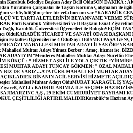
in Karabük Belediye Başkan Aday Belli Oldu
SON DAKİKA : AK P
dan Yürütülen Çalışmalar ile Taşkın Koruma Çalışmaları ile ilgili
uğum ve büyüdüğüm şehre bir vefa borcum var “
KARABÜK GEN
ÖLÇÜ VE TARTI ALETLERİNİN BEYANNAME VERME SÜR
OR
AK Parti Karabük Milletvekilleri ve İl Başkanı Esnaf Ziyaretind
Dağlı, Karabük Üniversitesi Öğrencileri ile Buluştu
SEÇİM TAK
cı Oldu
KARABÜK TİCARET VE SANAYİ ODASI BAŞKANI 
işim Fakültesi Öğrencilerine 4 Ödül
Sayı-116
İSMETPAŞA GENÇ
DEREAĞZI MAHALLESİ MUHTAR ADAYI İLYAS ÖREN
KAR
k Mahallesi Muhtar Adayı Yılmaz Berber : Amaç, hizmet ise, 
TAR ADAYIYIM”
Menderes Mahallesi Muhtar Adayı Nurettin 
 KÖKÇÜ : “ HİZMET AŞKI İLE YOLA ÇIKTIK “
YİRMİBE
ESİ MUHTAR ADAYI TUNCAY GÖKMEN: ” ÖZAL MAHALL
N BİZ DE VARIZ…
ATATÜRK MAHALLESİ MUHTAR ADAYI
 AÇIKLADI
EK BİNANIN ACİL SERVİSİ HİZMETE AÇILDI
Ç
beşler Mahallesi Muhtar Adayı Oldu
MURAT KARAGÜL İŞ YA
 Ziyaret
ÇAYLI : KADROLARIMIZ İLE SEÇİME HAZIRIZ
İS
SAJI
MARZINC A.Ş , 29 EKİM CUMHURİYET BAYRAMI K
OKUL ÇEŞİTLİLİĞİ ARTIRILMALIDIR
Karabük’te Haziran Ayı