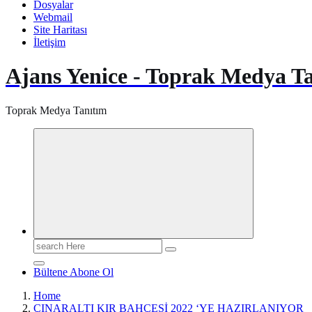
Dosyalar
Webmail
Site Haritası
İletişim
Ajans Yenice - Toprak Medya T
Toprak Medya Tanıtım
Search
for:
Bültene Abone Ol
Home
ÇINARALTI KIR BAHÇESİ 2022 ‘YE HAZIRLANIYOR