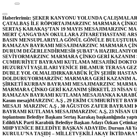
Haberlerimiz:
ŞEKER KANYONU YOLUNDA ÇALIŞMALAR
ÇATALBAŞ İLE RÖPORTAJ
MARZINC MARMARA ÇİNKO 
SERTAŞ KARAKAŞ’TAN 19 MAYIS MESAJI
MARZINC MAR
MERT ÇANGA’DAN OKULLARA ZİYARET
HASTANE ARS
BASIN MENSUPLARIYLA GÖNÜL GÖNÜLE BULUŞTU
HA
RAMAZAN BAYRAMI MESAJI
MARZINC MARMARA ÇİNK
DURUM DEĞERLENDİRMESİ
8 ŞUBAT’A HAZIRLANIYO
SEVİYOR
MARZINC MARMARA ÇİNKO GERİ KAZANIM Ş
CUMHURİYET BAYRAMI KUTLAMA MESAJI
İKİ DOKT
HUZUREVİ YAŞLILARI YENİCE IHLAMUR TERASA GE
DUBLE YOL OLMALIDIR
KARABÜK İÇİN ŞEHİR HASTAN
DOLDURUYOR
MARZİNC MARMARA GERİ KAZANIM A.Ş
ŞİRKETİ KURBAN BAYRAMI MESAJI
MARZINC MARMARA
MARMARA ÇİNKO GERİ KAZANIM ŞİRKETİ, 23 NİSAN
RAMAZAN BAYRAMI KUTLAMA MESAJI
ANKA KARABÜK 
Kasım mesajı
MARZINC A.Ş , 29 EKİM CUMHURİYET BAY
MESAJI
MARZINC A.Ş , 30 AĞUSTOS ZAFER BAYRAMI
BAYRAMI KUTLAMA MESAJI
MARZINC A.Ş, 23 NİSAN
toplantısını Belediye Başkanı Sertaş Karakaş başkanlığında yaptı
Edildi
AK Parti Karabük Belediye Başkan Adayı Özkan Çetinkay
MHP YENİCE BELEDİYE BAŞKAN ADAYI
Dr. Dursun Ali Y
KURULU’NA TAŞIDI – MİLLETVEKİLİ AKAY İKTİDAR