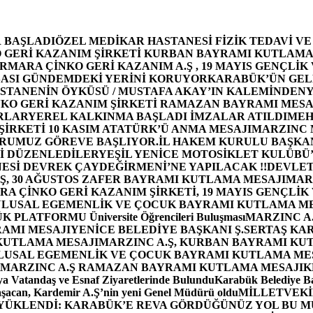
 BAŞLADI
ÖZEL MEDİKAR HASTANESİ FİZİK TEDAVİ V
GERİ KAZANIM ŞİRKETİ KURBAN BAYRAMI KUTLAMA
MARA ÇİNKO GERİ KAZANIM A.Ş , 19 MAYIS GENÇLİK
ASI GÜNDEMDEKİ YERİNİ KORUYOR
KARABÜK’ÜN GEL
STANENİN ÖYKÜSÜ / MUSTAFA AKAY’IN KALEMİNDEN
Y
O GERİ KAZANIM ŞİRKETİ RAMAZAN BAYRAMI MESA
RLAR
YEREL KALKINMA BAŞLADI İMZALAR ATILDI
MEH
İRKETİ 10 KASIM ATATÜRK’Ü ANMA MESAJI
MARZINC 
ORUMUZ GÖREVE BAŞLIYOR.
İL HAKEM KURULU BAŞKAN
Zİ DÜZENLEDİLER
YEŞİL YENİCE MOTOSİKLET KULÜBÜ
ESİ DEVREK ÇAYDEĞİRMENİ’NE YAPILACAK !!
DEVLET
, 30 AĞUSTOS ZAFER BAYRAMI KUTLAMA MESAJI
MAR
 ÇİNKO GERİ KAZANIM ŞİRKETİ, 19 MAYIS GENÇLİK
 ULUSAL EGEMENLİK VE ÇOCUK BAYRAMI KUTLAMA M
PLATFORMU Üniversite Öğrencileri Buluşması
MARZINC A.
RAMI MESAJI
YENİCE BELEDİYE BAŞKANI Ş.SERTAŞ KA
 KUTLAMA MESAJI
MARZINC A.Ş, KURBAN BAYRAMI KU
 ULUSAL EGEMENLİK VE ÇOCUK BAYRAMI KUTLAMA ME
MARZINC A.Ş RAMAZAN BAYRAMI KUTLAMA MESAJI
K
a Vatandaş ve Esnaf Ziyaretlerinde Bulundu
Karabük Belediye Ba
aşacan, Kardemir A.Ş’nin yeni Genel Müdürü oldu
MİLLETVEKİL
A YÜKLENDİ: KARABÜK’E REVA GÖRDÜĞÜNÜZ YOL BU M