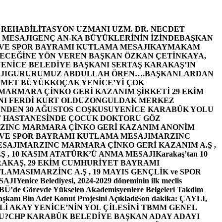
E REHABİLİTASYON UZMANI UZM. DR. NECDET
 MESAJI
GENÇ AN-KA BÜYÜKLERİNİN İZİNDE
BAŞKAN
 VE SPOR BAYRAMI KUTLAMA MESAJI
KAYMAKAM
ECEĞİNE YÖN VEREN BAŞKAN ÖZKAN ÇETİNKAYA,
ENİCE BELEDİYE BAŞKANI SERTAŞ KARAKAŞ’IN
JI
GURURUMUZ ABDULLAH ÖREN….
BAŞKANLARDAN
MET BÜYÜKKOÇAK YENİCE’Yİ ÇOK
MARMARA ÇİNKO GERİ KAZANIM ŞİRKETİ 29 EKİM
I FERDİ KURT OLDU
ZONGULDAK MERKEZ
’NDEN 30 AĞUSTOS COŞKUSU
YENİCE KARABÜK YOLU
 HASTANESİNDE ÇOCUK DOKTORU GÖZ
ZINC MARMARA ÇİNKO GERİ KAZANIM ANONİM
 VE SPOR BAYRAMI KUTLAMA MESAJI
MARZINC
ESAJI
MARZINC MARMARA ÇİNKO GERİ KAZANIM A.Ş ,
Ş , 10 KASIM ATATÜRK’Ü ANMA MESAJI
Karakaş’tan 10
RAKAŞ, 29 EKİM CUMHURİYET BAYRAMI
TLAMASI
MARZİNC A.Ş , 19 MAYIS GENÇLİK ve SPOR
SAJI
Yenice Belediyesi, 2024-2029 döneminin ilk meclis
BÜ’de Görevde Yükselen Akademisyenlere Belgeleri Takdim
şkanı Bin Adet Konut Projesini Açıkladı
Son dakika: ÇAYLI,
İ AKAY YENİCE’NİN YOL ÇİLESİNİ TBMM GENEL
U?
CHP KARABÜK BELEDİYE BAŞKAN ADAY ADAYI