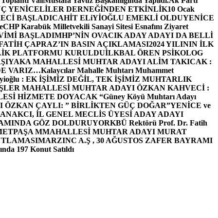
 Toplantı ValiMustafa Yavuz Başkanlığında Yapıldı.
Ak Parti
Ç YENİCELİLER DERNEĞİNDEN ETKİNLİK
10 Ocak
ECİ BAŞLADI
CAHİT ELiYİOĞLU EMEKLİ OLDU
YENİCE
e
CHP Karabük Milletvekili Sanayi Sitesi Esnafını Ziyaret
VİMİ BAŞLADI
MHP’NİN OVACIK ADAY ADAYI DA BELLİ
FATİH ÇAPRAZ’IN BASIN AÇIKLAMASI
2024 YILININ İLK
LİK PLATFORMU KURULDU
İLKBAL ÖREN PSİKOLOG
ŞIYAKA MAHALLESİ MUHTAR ADAYI ALİM TAKICAK :
BİZDE VARIZ…
Kalaycılar Mahalle Muhtarı Muhammet
Elieyioğlu : EK İŞİMİZ DEĞİL, TEK İŞİMİZ MUHTARLIK
ŞLER MAHALLESİ MUHTAR ADAYI ÖZKAN KAHVECİ :
ESİ HİZMETE DOYACAK “
Güney Köyü Muhtarı Adayı
 ÖZKAN ÇAYLI: ” BİRLİKTEN GÜÇ DOĞAR”
YENİCE ve
ANAKCI, İL GENEL MECLİS ÜYESİ ADAY ADAYI
ŞAMINDA GÖZ DOLDURUYOR
KBÜ Rektörü Prof. Dr. Fatih
METPAŞA MMAHALLESİ MUHTAR ADAYI MURAT
UTLAMASI
MARZINC A.Ş , 30 AĞUSTOS ZAFER BAYRAMI
nda 197 Konut Satıldı