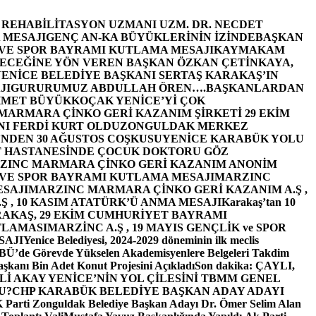
E REHABİLİTASYON UZMANI UZM. DR. NECDET
 MESAJI
GENÇ AN-KA BÜYÜKLERİNİN İZİNDE
BAŞKAN
 VE SPOR BAYRAMI KUTLAMA MESAJI
KAYMAKAM
ECEĞİNE YÖN VEREN BAŞKAN ÖZKAN ÇETİNKAYA,
ENİCE BELEDİYE BAŞKANI SERTAŞ KARAKAŞ’IN
JI
GURURUMUZ ABDULLAH ÖREN….
BAŞKANLARDAN
MET BÜYÜKKOÇAK YENİCE’Yİ ÇOK
MARMARA ÇİNKO GERİ KAZANIM ŞİRKETİ 29 EKİM
I FERDİ KURT OLDU
ZONGULDAK MERKEZ
’NDEN 30 AĞUSTOS COŞKUSU
YENİCE KARABÜK YOLU
 HASTANESİNDE ÇOCUK DOKTORU GÖZ
ZINC MARMARA ÇİNKO GERİ KAZANIM ANONİM
 VE SPOR BAYRAMI KUTLAMA MESAJI
MARZINC
ESAJI
MARZINC MARMARA ÇİNKO GERİ KAZANIM A.Ş ,
Ş , 10 KASIM ATATÜRK’Ü ANMA MESAJI
Karakaş’tan 10
RAKAŞ, 29 EKİM CUMHURİYET BAYRAMI
TLAMASI
MARZİNC A.Ş , 19 MAYIS GENÇLİK ve SPOR
SAJI
Yenice Belediyesi, 2024-2029 döneminin ilk meclis
BÜ’de Görevde Yükselen Akademisyenlere Belgeleri Takdim
şkanı Bin Adet Konut Projesini Açıkladı
Son dakika: ÇAYLI,
İ AKAY YENİCE’NİN YOL ÇİLESİNİ TBMM GENEL
U?
CHP KARABÜK BELEDİYE BAŞKAN ADAY ADAYI
arti Zonguldak Belediye Başkan Adayı Dr. Ömer Selim Alan