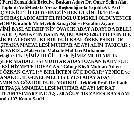
arti Zonguldak Belediye Başkan Adayı Dr. Ömer Selim Alan
 Toplantı ValiMustafa Yavuz Başkanlığında Yapıldı.
Ak Parti
Ç YENİCELİLER DERNEĞİNDEN ETKİNLİK
10 Ocak
ECİ BAŞLADI
CAHİT ELiYİOĞLU EMEKLİ OLDU
YENİCE
e
CHP Karabük Milletvekili Sanayi Sitesi Esnafını Ziyaret
VİMİ BAŞLADI
MHP’NİN OVACIK ADAY ADAYI DA BELLİ
FATİH ÇAPRAZ’IN BASIN AÇIKLAMASI
2024 YILININ İLK
LİK PLATFORMU KURULDU
İLKBAL ÖREN PSİKOLOG
ŞIYAKA MAHALLESİ MUHTAR ADAYI ALİM TAKICAK :
BİZDE VARIZ…
Kalaycılar Mahalle Muhtarı Muhammet
Elieyioğlu : EK İŞİMİZ DEĞİL, TEK İŞİMİZ MUHTARLIK
ŞLER MAHALLESİ MUHTAR ADAYI ÖZKAN KAHVECİ :
ESİ HİZMETE DOYACAK “
Güney Köyü Muhtarı Adayı
 ÖZKAN ÇAYLI: ” BİRLİKTEN GÜÇ DOĞAR”
YENİCE ve
ANAKCI, İL GENEL MECLİS ÜYESİ ADAY ADAYI
ŞAMINDA GÖZ DOLDURUYOR
KBÜ Rektörü Prof. Dr. Fatih
METPAŞA MMAHALLESİ MUHTAR ADAYI MURAT
UTLAMASI
MARZINC A.Ş , 30 AĞUSTOS ZAFER BAYRAMI
nda 197 Konut Satıldı