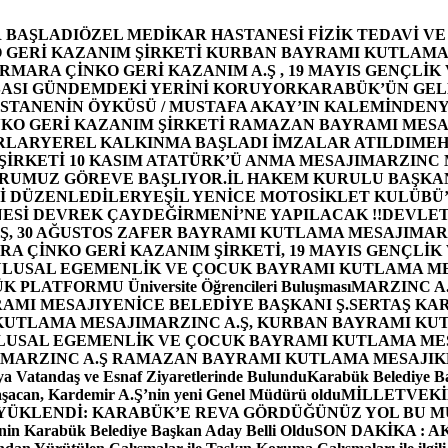
 BAŞLADI
ÖZEL MEDİKAR HASTANESİ FİZİK TEDAVİ V
GERİ KAZANIM ŞİRKETİ KURBAN BAYRAMI KUTLAMA
MARA ÇİNKO GERİ KAZANIM A.Ş , 19 MAYIS GENÇLİK
ASI GÜNDEMDEKİ YERİNİ KORUYOR
KARABÜK’ÜN GEL
STANENİN ÖYKÜSÜ / MUSTAFA AKAY’IN KALEMİNDEN
Y
O GERİ KAZANIM ŞİRKETİ RAMAZAN BAYRAMI MESA
RLAR
YEREL KALKINMA BAŞLADI İMZALAR ATILDI
MEH
İRKETİ 10 KASIM ATATÜRK’Ü ANMA MESAJI
MARZINC 
ORUMUZ GÖREVE BAŞLIYOR.
İL HAKEM KURULU BAŞKAN
Zİ DÜZENLEDİLER
YEŞİL YENİCE MOTOSİKLET KULÜBÜ
ESİ DEVREK ÇAYDEĞİRMENİ’NE YAPILACAK !!
DEVLET
, 30 AĞUSTOS ZAFER BAYRAMI KUTLAMA MESAJI
MAR
 ÇİNKO GERİ KAZANIM ŞİRKETİ, 19 MAYIS GENÇLİK
 ULUSAL EGEMENLİK VE ÇOCUK BAYRAMI KUTLAMA M
PLATFORMU Üniversite Öğrencileri Buluşması
MARZINC A.
RAMI MESAJI
YENİCE BELEDİYE BAŞKANI Ş.SERTAŞ KA
 KUTLAMA MESAJI
MARZINC A.Ş, KURBAN BAYRAMI KU
 ULUSAL EGEMENLİK VE ÇOCUK BAYRAMI KUTLAMA ME
MARZINC A.Ş RAMAZAN BAYRAMI KUTLAMA MESAJI
K
a Vatandaş ve Esnaf Ziyaretlerinde Bulundu
Karabük Belediye Ba
aşacan, Kardemir A.Ş’nin yeni Genel Müdürü oldu
MİLLETVEKİL
A YÜKLENDİ: KARABÜK’E REVA GÖRDÜĞÜNÜZ YOL BU M
in Karabük Belediye Başkan Aday Belli Oldu
SON DAKİKA : AK P