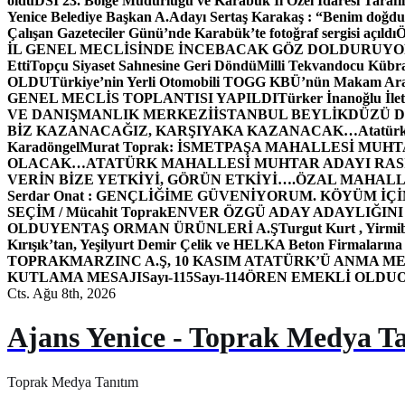
oldu
DSİ 23. Bölge Müdürlüğü ve Karabük İl Özel İdaresi Tarafın
Yenice Belediye Başkan A.Adayı Sertaş Karakaş : “Benim doğd
Çalışan Gazeteciler Günü’nde Karabük’te fotoğraf sergisi açıldı
İL GENEL MECLİSİNDE İNCEBACAK GÖZ DOLDURUY
Etti
Topçu Siyaset Sahnesine Geri Döndü
Milli Tekvandocu Kübra 
OLDU
Türkiye’nin Yerli Otomobili TOGG KBÜ’nün Makam Ara
GENEL MECLİS TOPLANTISI YAPILDI
Türker İnanoğlu İlet
VE DANIŞMANLIK MERKEZİ
İSTANBUL BEYLİKDÜZÜ 
BİZ KAZANACAĞIZ, KARŞIYAKA KAZANACAK…
Atatür
Karadöngel
Murat Toprak: İSMETPAŞA MAHALLESİ MUH
OLACAK…
ATATÜRK MAHALLESİ MUHTAR ADAYI RASİM
VERİN BİZE YETKİYİ, GÖRÜN ETKİYİ….
ÖZAL MAHALL
Serdar Onat : GENÇLİĞİME GÜVENİYORUM. KÖYÜM İÇİ
SEÇİM / Mücahit Toprak
ENVER ÖZGÜ ADAY ADAYLIĞINI
OLDU
YENTAŞ ORMAN ÜRÜNLERİ A.Ş
Turgut Kurt , Yirmi
Kırışık’tan, Yeşilyurt Demir Çelik ve HELKA Beton Firmalarına
TOPRAK
MARZINC A.Ş, 10 KASIM ATATÜRK’Ü ANMA ME
KUTLAMA MESAJI
Sayı-115
Sayı-114
ÖREN EMEKLİ OLDU
Cts. Ağu 8th, 2026
Ajans Yenice - Toprak Medya T
Toprak Medya Tanıtım