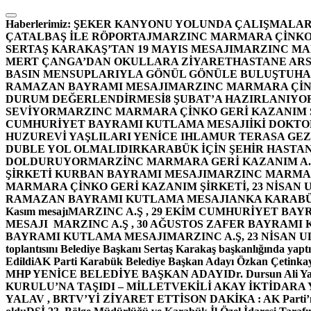
İçeriğe
atla
Haberlerimiz:
ŞEKER KANYONU YOLUNDA ÇALIŞMALAR
ÇATALBAŞ İLE RÖPORTAJ
MARZINC MARMARA ÇİNKO 
SERTAŞ KARAKAŞ’TAN 19 MAYIS MESAJI
MARZINC MAR
MERT ÇANGA’DAN OKULLARA ZİYARET
HASTANE ARS
BASIN MENSUPLARIYLA GÖNÜL GÖNÜLE BULUŞTU
HA
RAMAZAN BAYRAMI MESAJI
MARZINC MARMARA ÇİNK
DURUM DEĞERLENDİRMESİ
8 ŞUBAT’A HAZIRLANIYO
SEVİYOR
MARZINC MARMARA ÇİNKO GERİ KAZANIM Ş
CUMHURİYET BAYRAMI KUTLAMA MESAJI
İKİ DOKT
HUZUREVİ YAŞLILARI YENİCE IHLAMUR TERASA GE
DUBLE YOL OLMALIDIR
KARABÜK İÇİN ŞEHİR HASTAN
DOLDURUYOR
MARZİNC MARMARA GERİ KAZANIM A.Ş
ŞİRKETİ KURBAN BAYRAMI MESAJI
MARZINC MARMARA
MARMARA ÇİNKO GERİ KAZANIM ŞİRKETİ, 23 NİSAN
RAMAZAN BAYRAMI KUTLAMA MESAJI
ANKA KARABÜK 
Kasım mesajı
MARZINC A.Ş , 29 EKİM CUMHURİYET BAY
MESAJI
MARZINC A.Ş , 30 AĞUSTOS ZAFER BAYRAMI
BAYRAMI KUTLAMA MESAJI
MARZINC A.Ş, 23 NİSAN
toplantısını Belediye Başkanı Sertaş Karakaş başkanlığında yaptı
Edildi
AK Parti Karabük Belediye Başkan Adayı Özkan Çetinkay
MHP YENİCE BELEDİYE BAŞKAN ADAYI
Dr. Dursun Ali Y
KURULU’NA TAŞIDI – MİLLETVEKİLİ AKAY İKTİDAR
YALAV , BRTV’Yİ ZİYARET ETTİ
SON DAKİKA : AK Parti’n