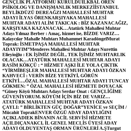
GENÇLİK PLATFORMU KURULDU
İLKBAL ÖREN
PSİKOLOG VE DANIŞMANLIK MERKEZİ
İSTANBUL
BEYLİKDÜZÜ DEREAĞZI MAHALLESİ MUHTAR
ADAYI İLYAS ÖREN
KARŞIYAKA MAHALLESİ
MUHTAR ADAYI ALİM TAKICAK : BİZ KAZANACAĞIZ,
KARŞIYAKA KAZANACAK…
Atatürk Mahallesi Muhtar
Adayı Yılmaz Berber : Amaç, hizmet ise, BİZDE VARIZ…
Kalaycılar Mahalle Muhtarı Muhammet Karadöngel
Murat
Toprak: İSMETPAŞA MAHALLESİ MUHTAR
ADAYIYIM”
Menderes Mahallesi Muhtar Adayı Nurettin
Elieyioğlu : EK İŞİMİZ DEĞİL, TEK İŞİMİZ MUHTARLIK
OLACAK…
ATATÜRK MAHALLESİ MUHTAR ADAYI
RASİM KÖKÇÜ : “ HİZMET AŞKI İLE YOLA ÇIKTIK
“
YİRMİBEŞLER MAHALLESİ MUHTAR ADAYI ÖZKAN
KAHVECİ : VERİN BİZE YETKİYİ, GÖRÜN
ETKİYİ….
ÖZAL MAHALLESİ MUHTAR ADAYI TUNCAY
GÖKMEN: ” ÖZAL MAHALLESİ HİZMETE DOYACAK
“
Güney Köyü Muhtarı Adayı Serdar Onat : GENÇLİĞİME
GÜVENİYORUM. KÖYÜM İÇİN BİZ DE VARIZ…
ATATÜRK MAHALLESİ MUHTAR ADAYI ÖZKAN
ÇAYLI: ” BİRLİKTEN GÜÇ DOĞAR”
YENİCE ve SEÇİM /
Mücahit Toprak
ENVER ÖZGÜ ADAY ADAYLIĞINI
AÇIKLADI
EK BİNANIN ACİL SERVİSİ HİZMETE
AÇILDI
ÇANAKCI, İL GENEL MECLİS ÜYESİ ADAY
ADAYI OLDU
YENTAŞ ORMAN ÜRÜNLERİ A.Ş
Turgut