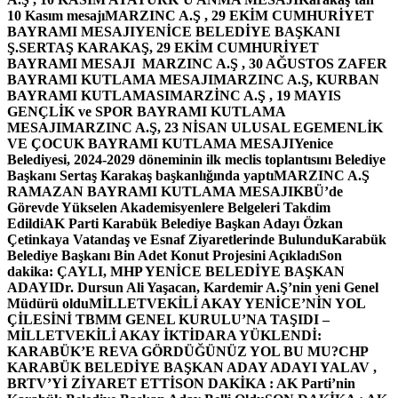
10 Kasım mesajı
MARZINC A.Ş , 29 EKİM CUMHURİYET
BAYRAMI MESAJI
YENİCE BELEDİYE BAŞKANI
Ş.SERTAŞ KARAKAŞ, 29 EKİM CUMHURİYET
BAYRAMI MESAJI
MARZINC A.Ş , 30 AĞUSTOS ZAFER
BAYRAMI KUTLAMA MESAJI
MARZINC A.Ş, KURBAN
BAYRAMI KUTLAMASI
MARZİNC A.Ş , 19 MAYIS
GENÇLİK ve SPOR BAYRAMI KUTLAMA
MESAJI
MARZINC A.Ş, 23 NİSAN ULUSAL EGEMENLİK
VE ÇOCUK BAYRAMI KUTLAMA MESAJI
Yenice
Belediyesi, 2024-2029 döneminin ilk meclis toplantısını Belediye
Başkanı Sertaş Karakaş başkanlığında yaptı
MARZINC A.Ş
RAMAZAN BAYRAMI KUTLAMA MESAJI
KBÜ’de
Görevde Yükselen Akademisyenlere Belgeleri Takdim
Edildi
AK Parti Karabük Belediye Başkan Adayı Özkan
Çetinkaya Vatandaş ve Esnaf Ziyaretlerinde Bulundu
Karabük
Belediye Başkanı Bin Adet Konut Projesini Açıkladı
Son
dakika: ÇAYLI, MHP YENİCE BELEDİYE BAŞKAN
ADAYI
Dr. Dursun Ali Yaşacan, Kardemir A.Ş’nin yeni Genel
Müdürü oldu
MİLLETVEKİLİ AKAY YENİCE’NİN YOL
ÇİLESİNİ TBMM GENEL KURULU’NA TAŞIDI –
MİLLETVEKİLİ AKAY İKTİDARA YÜKLENDİ:
KARABÜK’E REVA GÖRDÜĞÜNÜZ YOL BU MU?
CHP
KARABÜK BELEDİYE BAŞKAN ADAY ADAYI YALAV ,
BRTV’Yİ ZİYARET ETTİ
SON DAKİKA : AK Parti’nin