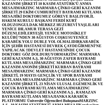
KAZANIM ŞİRKETİ 10 KASIM ATATÜRK’Ü ANMA
MESAJI
MARZINC MARMARA ÇİNKO GERİ KAZANIM
ŞİRKETİ 29 EKİM CUMHURİYET BAYRAMI KUTLAMA
MESAJI
İKİ DOKTORUMUZ GÖREVE BAŞLIYOR.
İL
HAKEM KURULU BAŞKANI FERDİ KURT
OLDU
ZONGULDAK MERKEZ HUZUREVİ YAŞLILARI
YENİCE IHLAMUR TERASA GEZİ
DÜZENLEDİLER
YEŞİL YENİCE MOTOSİKLET
KULÜBÜ’NDEN 30 AĞUSTOS COŞKUSU
YENİCE
KARABÜK YOLU DUBLE YOL OLMALIDIR
KARABÜK
İÇİN ŞEHİR HASTANESİ DEVREK ÇAYDEĞİRMENİ’NE
YAPILACAK !!
DEVLET HASTANESİNDE ÇOCUK
DOKTORU GÖZ DOLDURUYOR
MARZİNC MARMARA
GERİ KAZANIM A.Ş, 30 AĞUSTOS ZAFER BAYRAMI
KUTLAMA MESAJI
MARZINC MARMARA ÇİNKO GERİ
KAZANIM ANONİM ŞİRKETİ KURBAN BAYRAMI
MESAJI
MARZINC MARMARA ÇİNKO GERİ KAZANIM
ŞİRKETİ, 19 MAYIS GENÇLİK VE SPOR BAYRAMI
KUTLAMA MESAJI
MARZINC MARMARA ÇİNKO GERİ
KAZANIM ŞİRKETİ, 23 NİSAN ULUSAL EGEMENLİK VE
ÇOCUK BAYRAMI KUTLAMA MESAJI
MARZINC
MARMARA ÇİNKO GERİ KAZANIM A.Ş , RAMAZAN
BAYRAMI KUTLAMA MESAJI
ANKA KARABÜK
PLATFORMU Üniversite Öğrencileri Buluşması
MARZINC
A.Ş , 10 KASIM ATATÜRK’Ü ANMA MESAJI
Karakaş’tan