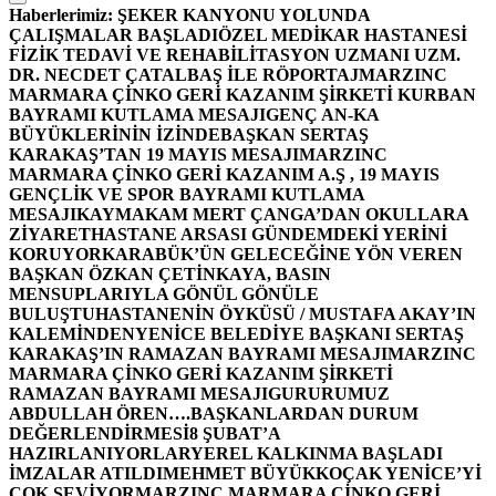
Haberlerimiz:
ŞEKER KANYONU YOLUNDA
ÇALIŞMALAR BAŞLADI
ÖZEL MEDİKAR HASTANESİ
FİZİK TEDAVİ VE REHABİLİTASYON UZMANI UZM.
DR. NECDET ÇATALBAŞ İLE RÖPORTAJ
MARZINC
MARMARA ÇİNKO GERİ KAZANIM ŞİRKETİ KURBAN
BAYRAMI KUTLAMA MESAJI
GENÇ AN-KA
BÜYÜKLERİNİN İZİNDE
BAŞKAN SERTAŞ
KARAKAŞ’TAN 19 MAYIS MESAJI
MARZINC
MARMARA ÇİNKO GERİ KAZANIM A.Ş , 19 MAYIS
GENÇLİK VE SPOR BAYRAMI KUTLAMA
MESAJI
KAYMAKAM MERT ÇANGA’DAN OKULLARA
ZİYARET
HASTANE ARSASI GÜNDEMDEKİ YERİNİ
KORUYOR
KARABÜK’ÜN GELECEĞİNE YÖN VEREN
BAŞKAN ÖZKAN ÇETİNKAYA, BASIN
MENSUPLARIYLA GÖNÜL GÖNÜLE
BULUŞTU
HASTANENİN ÖYKÜSÜ / MUSTAFA AKAY’IN
KALEMİNDEN
YENİCE BELEDİYE BAŞKANI SERTAŞ
KARAKAŞ’IN RAMAZAN BAYRAMI MESAJI
MARZINC
MARMARA ÇİNKO GERİ KAZANIM ŞİRKETİ
RAMAZAN BAYRAMI MESAJI
GURURUMUZ
ABDULLAH ÖREN….
BAŞKANLARDAN DURUM
DEĞERLENDİRMESİ
8 ŞUBAT’A
HAZIRLANIYORLAR
YEREL KALKINMA BAŞLADI
İMZALAR ATILDI
MEHMET BÜYÜKKOÇAK YENİCE’Yİ
ÇOK SEVİYOR
MARZINC MARMARA ÇİNKO GERİ