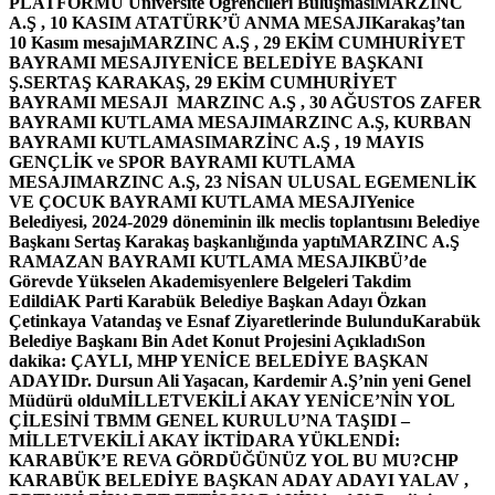
PLATFORMU Üniversite Öğrencileri Buluşması
MARZINC
A.Ş , 10 KASIM ATATÜRK’Ü ANMA MESAJI
Karakaş’tan
10 Kasım mesajı
MARZINC A.Ş , 29 EKİM CUMHURİYET
BAYRAMI MESAJI
YENİCE BELEDİYE BAŞKANI
Ş.SERTAŞ KARAKAŞ, 29 EKİM CUMHURİYET
BAYRAMI MESAJI
MARZINC A.Ş , 30 AĞUSTOS ZAFER
BAYRAMI KUTLAMA MESAJI
MARZINC A.Ş, KURBAN
BAYRAMI KUTLAMASI
MARZİNC A.Ş , 19 MAYIS
GENÇLİK ve SPOR BAYRAMI KUTLAMA
MESAJI
MARZINC A.Ş, 23 NİSAN ULUSAL EGEMENLİK
VE ÇOCUK BAYRAMI KUTLAMA MESAJI
Yenice
Belediyesi, 2024-2029 döneminin ilk meclis toplantısını Belediye
Başkanı Sertaş Karakaş başkanlığında yaptı
MARZINC A.Ş
RAMAZAN BAYRAMI KUTLAMA MESAJI
KBÜ’de
Görevde Yükselen Akademisyenlere Belgeleri Takdim
Edildi
AK Parti Karabük Belediye Başkan Adayı Özkan
Çetinkaya Vatandaş ve Esnaf Ziyaretlerinde Bulundu
Karabük
Belediye Başkanı Bin Adet Konut Projesini Açıkladı
Son
dakika: ÇAYLI, MHP YENİCE BELEDİYE BAŞKAN
ADAYI
Dr. Dursun Ali Yaşacan, Kardemir A.Ş’nin yeni Genel
Müdürü oldu
MİLLETVEKİLİ AKAY YENİCE’NİN YOL
ÇİLESİNİ TBMM GENEL KURULU’NA TAŞIDI –
MİLLETVEKİLİ AKAY İKTİDARA YÜKLENDİ:
KARABÜK’E REVA GÖRDÜĞÜNÜZ YOL BU MU?
CHP
KARABÜK BELEDİYE BAŞKAN ADAY ADAYI YALAV ,