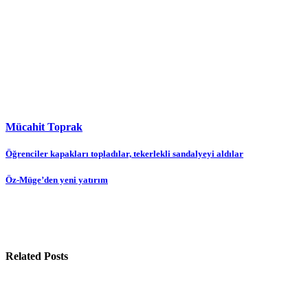
Mücahit Toprak
Yazı
Öğrenciler kapakları topladılar, tekerlekli sandalyeyi aldılar
gezinmesi
Öz-Müge’den yeni yatırım
Related Posts