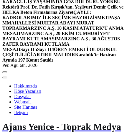
KARAGÜL İŞ YAŞAMINDA GÖZ DOLDURUYOR
KBÜ
Rektörü Prof. Dr. Fatih Kırışık’tan, Yeşilyurt Demir Çelik ve
HELKA Beton Firmalarına Ziyaret
ÇAYLI :
KADROLARIMIZ İLE SEÇİME HAZIRIZ
İSMETPAŞA
MMAHALLESİ MUHTAR ADAYI MURAT
TOPRAK
MARZINC A.Ş, 10 KASIM ATATÜRK’Ü ANMA
MESAJI
MARZINC A.Ş , 29 EKİM CUMHURİYET
BAYRAMI KUTLAMASI
MARZINC A.Ş , 30 AĞUSTOS
ZAFER BAYRAMI KUTLAMA
MESAJI
Sayı-115
Sayı-114
ÖREN EMEKLİ OLDU
OKUL
ÇEŞİTLİLİĞİ ARTIRILMALIDIR
Karabük’te Haziran
Ayında 197 Konut Satıldı
Per. Ağu 6th, 2026
Hakkımızda
Köşe Yazarları
Dosyalar
Webmail
Site Haritası
İletişim
Ajans Yenice - Toprak Medya