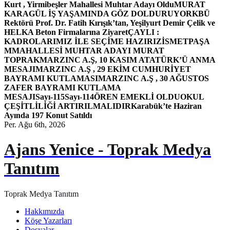
Kurt , Yirmibeşler Mahallesi Muhtar Adayı Oldu
MURAT
KARAGÜL İŞ YAŞAMINDA GÖZ DOLDURUYOR
KBÜ
Rektörü Prof. Dr. Fatih Kırışık’tan, Yeşilyurt Demir Çelik ve
HELKA Beton Firmalarına Ziyaret
ÇAYLI :
KADROLARIMIZ İLE SEÇİME HAZIRIZ
İSMETPAŞA
MMAHALLESİ MUHTAR ADAYI MURAT
TOPRAK
MARZINC A.Ş, 10 KASIM ATATÜRK’Ü ANMA
MESAJI
MARZINC A.Ş , 29 EKİM CUMHURİYET
BAYRAMI KUTLAMASI
MARZINC A.Ş , 30 AĞUSTOS
ZAFER BAYRAMI KUTLAMA
MESAJI
Sayı-115
Sayı-114
ÖREN EMEKLİ OLDU
OKUL
ÇEŞİTLİLİĞİ ARTIRILMALIDIR
Karabük’te Haziran
Ayında 197 Konut Satıldı
Per. Ağu 6th, 2026
Ajans Yenice - Toprak Medya
Tanıtım
Toprak Medya Tanıtım
Hakkımızda
Köşe Yazarları
Dosyalar