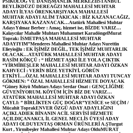
PSİKOLOG VE DANIŞMANLIK MERKEZİ
İSTANBUL
BEYLİKDÜZÜ DEREAĞZI MAHALLESİ MUHTAR
ADAYI İLYAS ÖREN
KARŞIYAKA MAHALLESİ
MUHTAR ADAYI ALİM TAKICAK : BİZ KAZANACAĞIZ,
KARŞIYAKA KAZANACAK…
Atatürk Mahallesi Muhtar
Adayı Yılmaz Berber : Amaç, hizmet ise, BİZDE VARIZ…
Kalaycılar Mahalle Muhtarı Muhammet Karadöngel
Murat
Toprak: İSMETPAŞA MAHALLESİ MUHTAR
ADAYIYIM”
Menderes Mahallesi Muhtar Adayı Nurettin
Elieyioğlu : EK İŞİMİZ DEĞİL, TEK İŞİMİZ MUHTARLIK
OLACAK…
ATATÜRK MAHALLESİ MUHTAR ADAYI
RASİM KÖKÇÜ : “ HİZMET AŞKI İLE YOLA ÇIKTIK
“
YİRMİBEŞLER MAHALLESİ MUHTAR ADAYI ÖZKAN
KAHVECİ : VERİN BİZE YETKİYİ, GÖRÜN
ETKİYİ….
ÖZAL MAHALLESİ MUHTAR ADAYI TUNCAY
GÖKMEN: ” ÖZAL MAHALLESİ HİZMETE DOYACAK
“
Güney Köyü Muhtarı Adayı Serdar Onat : GENÇLİĞİME
GÜVENİYORUM. KÖYÜM İÇİN BİZ DE VARIZ…
ATATÜRK MAHALLESİ MUHTAR ADAYI ÖZKAN
ÇAYLI: ” BİRLİKTEN GÜÇ DOĞAR”
YENİCE ve SEÇİM /
Mücahit Toprak
ENVER ÖZGÜ ADAY ADAYLIĞINI
AÇIKLADI
EK BİNANIN ACİL SERVİSİ HİZMETE
AÇILDI
ÇANAKCI, İL GENEL MECLİS ÜYESİ ADAY
ADAYI OLDU
YENTAŞ ORMAN ÜRÜNLERİ A.Ş
Turgut
Kurt , Yirmibeşler Mahallesi Muhtar Adayı Oldu
MURAT