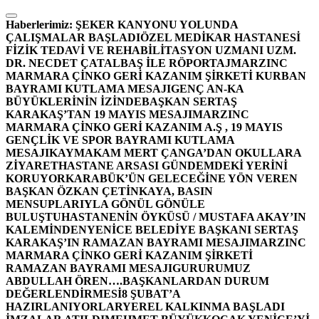
İçeriğe
atla
Haberlerimiz:
ŞEKER KANYONU YOLUNDA
ÇALIŞMALAR BAŞLADI
ÖZEL MEDİKAR HASTANESİ
FİZİK TEDAVİ VE REHABİLİTASYON UZMANI UZM.
DR. NECDET ÇATALBAŞ İLE RÖPORTAJ
MARZINC
MARMARA ÇİNKO GERİ KAZANIM ŞİRKETİ KURBAN
BAYRAMI KUTLAMA MESAJI
GENÇ AN-KA
BÜYÜKLERİNİN İZİNDE
BAŞKAN SERTAŞ
KARAKAŞ’TAN 19 MAYIS MESAJI
MARZINC
MARMARA ÇİNKO GERİ KAZANIM A.Ş , 19 MAYIS
GENÇLİK VE SPOR BAYRAMI KUTLAMA
MESAJI
KAYMAKAM MERT ÇANGA’DAN OKULLARA
ZİYARET
HASTANE ARSASI GÜNDEMDEKİ YERİNİ
KORUYOR
KARABÜK’ÜN GELECEĞİNE YÖN VEREN
BAŞKAN ÖZKAN ÇETİNKAYA, BASIN
MENSUPLARIYLA GÖNÜL GÖNÜLE
BULUŞTU
HASTANENİN ÖYKÜSÜ / MUSTAFA AKAY’IN
KALEMİNDEN
YENİCE BELEDİYE BAŞKANI SERTAŞ
KARAKAŞ’IN RAMAZAN BAYRAMI MESAJI
MARZINC
MARMARA ÇİNKO GERİ KAZANIM ŞİRKETİ
RAMAZAN BAYRAMI MESAJI
GURURUMUZ
ABDULLAH ÖREN….
BAŞKANLARDAN DURUM
DEĞERLENDİRMESİ
8 ŞUBAT’A
HAZIRLANIYORLAR
YEREL KALKINMA BAŞLADI