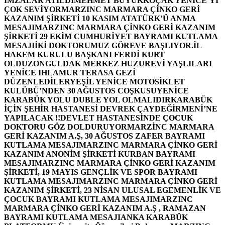
İMZALAR ATILDI
MEHMET BÜYÜKKOÇAK YENİCE’Yİ
ÇOK SEVİYOR
MARZINC MARMARA ÇİNKO GERİ
KAZANIM ŞİRKETİ 10 KASIM ATATÜRK’Ü ANMA
MESAJI
MARZINC MARMARA ÇİNKO GERİ KAZANIM
ŞİRKETİ 29 EKİM CUMHURİYET BAYRAMI KUTLAMA
MESAJI
İKİ DOKTORUMUZ GÖREVE BAŞLIYOR.
İL
HAKEM KURULU BAŞKANI FERDİ KURT
OLDU
ZONGULDAK MERKEZ HUZUREVİ YAŞLILARI
YENİCE IHLAMUR TERASA GEZİ
DÜZENLEDİLER
YEŞİL YENİCE MOTOSİKLET
KULÜBÜ’NDEN 30 AĞUSTOS COŞKUSU
YENİCE
KARABÜK YOLU DUBLE YOL OLMALIDIR
KARABÜK
İÇİN ŞEHİR HASTANESİ DEVREK ÇAYDEĞİRMENİ’NE
YAPILACAK !!
DEVLET HASTANESİNDE ÇOCUK
DOKTORU GÖZ DOLDURUYOR
MARZİNC MARMARA
GERİ KAZANIM A.Ş, 30 AĞUSTOS ZAFER BAYRAMI
KUTLAMA MESAJI
MARZINC MARMARA ÇİNKO GERİ
KAZANIM ANONİM ŞİRKETİ KURBAN BAYRAMI
MESAJI
MARZINC MARMARA ÇİNKO GERİ KAZANIM
ŞİRKETİ, 19 MAYIS GENÇLİK VE SPOR BAYRAMI
KUTLAMA MESAJI
MARZINC MARMARA ÇİNKO GERİ
KAZANIM ŞİRKETİ, 23 NİSAN ULUSAL EGEMENLİK VE
ÇOCUK BAYRAMI KUTLAMA MESAJI
MARZINC
MARMARA ÇİNKO GERİ KAZANIM A.Ş , RAMAZAN
BAYRAMI KUTLAMA MESAJI
ANKA KARABÜK