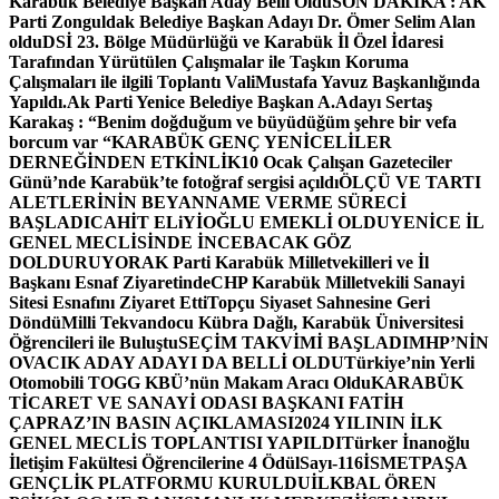
Karabük Belediye Başkan Aday Belli Oldu
SON DAKİKA : AK
Parti Zonguldak Belediye Başkan Adayı Dr. Ömer Selim Alan
oldu
DSİ 23. Bölge Müdürlüğü ve Karabük İl Özel İdaresi
Tarafından Yürütülen Çalışmalar ile Taşkın Koruma
Çalışmaları ile ilgili Toplantı ValiMustafa Yavuz Başkanlığında
Yapıldı.
Ak Parti Yenice Belediye Başkan A.Adayı Sertaş
Karakaş : “Benim doğduğum ve büyüdüğüm şehre bir vefa
borcum var “
KARABÜK GENÇ YENİCELİLER
DERNEĞİNDEN ETKİNLİK
10 Ocak Çalışan Gazeteciler
Günü’nde Karabük’te fotoğraf sergisi açıldı
ÖLÇÜ VE TARTI
ALETLERİNİN BEYANNAME VERME SÜRECİ
BAŞLADI
CAHİT ELiYİOĞLU EMEKLİ OLDU
YENİCE İL
GENEL MECLİSİNDE İNCEBACAK GÖZ
DOLDURUYOR
AK Parti Karabük Milletvekilleri ve İl
Başkanı Esnaf Ziyaretinde
CHP Karabük Milletvekili Sanayi
Sitesi Esnafını Ziyaret Etti
Topçu Siyaset Sahnesine Geri
Döndü
Milli Tekvandocu Kübra Dağlı, Karabük Üniversitesi
Öğrencileri ile Buluştu
SEÇİM TAKVİMİ BAŞLADI
MHP’NİN
OVACIK ADAY ADAYI DA BELLİ OLDU
Türkiye’nin Yerli
Otomobili TOGG KBÜ’nün Makam Aracı Oldu
KARABÜK
TİCARET VE SANAYİ ODASI BAŞKANI FATİH
ÇAPRAZ’IN BASIN AÇIKLAMASI
2024 YILININ İLK
GENEL MECLİS TOPLANTISI YAPILDI
Türker İnanoğlu
İletişim Fakültesi Öğrencilerine 4 Ödül
Sayı-116
İSMETPAŞA
GENÇLİK PLATFORMU KURULDU
İLKBAL ÖREN