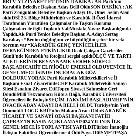
BRTV’Yİ ZİYARET ETTİ
SON DAKİKA : AK Parti’nin
Karabük Belediye Başkan Aday Belli Oldu
SON DAKİKA : AK
Parti Zonguldak Belediye Başkan Adayı Dr. Ömer Selim Alan
oldu
DSİ 23. Bölge Müdürlüğü ve Karabük İl Özel İdaresi
Tarafından Yürütülen Çalışmalar ile Taşkın Koruma
Çalışmaları ile ilgili Toplantı ValiMustafa Yavuz Başkanlığında
Yapıldı.
Ak Parti Yenice Belediye Başkan A.Adayı Sertaş
Karakaş : “Benim doğduğum ve büyüdüğüm şehre bir vefa
borcum var “
KARABÜK GENÇ YENİCELİLER
DERNEĞİNDEN ETKİNLİK
10 Ocak Çalışan Gazeteciler
Günü’nde Karabük’te fotoğraf sergisi açıldı
ÖLÇÜ VE TARTI
ALETLERİNİN BEYANNAME VERME SÜRECİ
BAŞLADI
CAHİT ELiYİOĞLU EMEKLİ OLDU
YENİCE İL
GENEL MECLİSİNDE İNCEBACAK GÖZ
DOLDURUYOR
AK Parti Karabük Milletvekilleri ve İl
Başkanı Esnaf Ziyaretinde
CHP Karabük Milletvekili Sanayi
Sitesi Esnafını Ziyaret Etti
Topçu Siyaset Sahnesine Geri
Döndü
Milli Tekvandocu Kübra Dağlı, Karabük Üniversitesi
Öğrencileri ile Buluştu
SEÇİM TAKVİMİ BAŞLADI
MHP’NİN
OVACIK ADAY ADAYI DA BELLİ OLDU
Türkiye’nin Yerli
Otomobili TOGG KBÜ’nün Makam Aracı Oldu
KARABÜK
TİCARET VE SANAYİ ODASI BAŞKANI FATİH
ÇAPRAZ’IN BASIN AÇIKLAMASI
2024 YILININ İLK
GENEL MECLİS TOPLANTISI YAPILDI
Türker İnanoğlu
İletişim Fakültesi Öğrencilerine 4 Ödül
Sayı-116
İSMETPAŞA