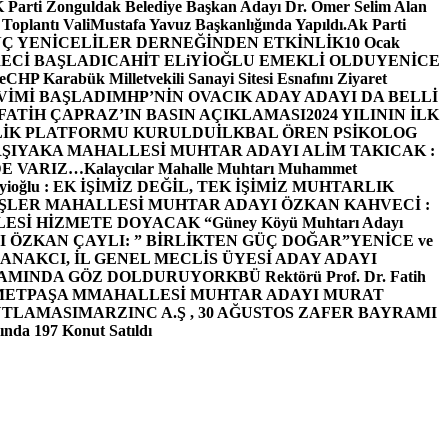
arti Zonguldak Belediye Başkan Adayı Dr. Ömer Selim Alan
 Toplantı ValiMustafa Yavuz Başkanlığında Yapıldı.
Ak Parti
Ç YENİCELİLER DERNEĞİNDEN ETKİNLİK
10 Ocak
ECİ BAŞLADI
CAHİT ELiYİOĞLU EMEKLİ OLDU
YENİCE
e
CHP Karabük Milletvekili Sanayi Sitesi Esnafını Ziyaret
VİMİ BAŞLADI
MHP’NİN OVACIK ADAY ADAYI DA BELLİ
FATİH ÇAPRAZ’IN BASIN AÇIKLAMASI
2024 YILININ İLK
LİK PLATFORMU KURULDU
İLKBAL ÖREN PSİKOLOG
ŞIYAKA MAHALLESİ MUHTAR ADAYI ALİM TAKICAK :
BİZDE VARIZ…
Kalaycılar Mahalle Muhtarı Muhammet
Elieyioğlu : EK İŞİMİZ DEĞİL, TEK İŞİMİZ MUHTARLIK
ŞLER MAHALLESİ MUHTAR ADAYI ÖZKAN KAHVECİ :
ESİ HİZMETE DOYACAK “
Güney Köyü Muhtarı Adayı
 ÖZKAN ÇAYLI: ” BİRLİKTEN GÜÇ DOĞAR”
YENİCE ve
ANAKCI, İL GENEL MECLİS ÜYESİ ADAY ADAYI
ŞAMINDA GÖZ DOLDURUYOR
KBÜ Rektörü Prof. Dr. Fatih
METPAŞA MMAHALLESİ MUHTAR ADAYI MURAT
UTLAMASI
MARZINC A.Ş , 30 AĞUSTOS ZAFER BAYRAMI
nda 197 Konut Satıldı