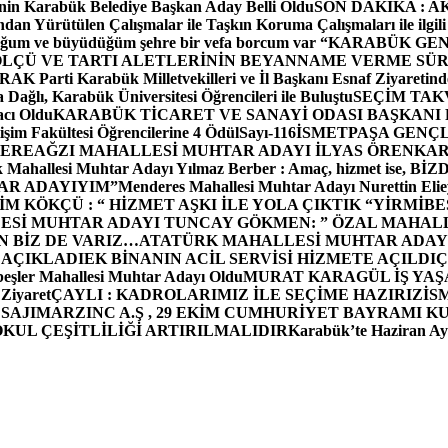
in Karabük Belediye Başkan Aday Belli Oldu
SON DAKİKA : AK P
dan Yürütülen Çalışmalar ile Taşkın Koruma Çalışmaları ile ilgili
uğum ve büyüdüğüm şehre bir vefa borcum var “
KARABÜK GEN
ÖLÇÜ VE TARTI ALETLERİNİN BEYANNAME VERME SÜR
OR
AK Parti Karabük Milletvekilleri ve İl Başkanı Esnaf Ziyaretind
Dağlı, Karabük Üniversitesi Öğrencileri ile Buluştu
SEÇİM TAK
cı Oldu
KARABÜK TİCARET VE SANAYİ ODASI BAŞKANI 
işim Fakültesi Öğrencilerine 4 Ödül
Sayı-116
İSMETPAŞA GENÇ
DEREAĞZI MAHALLESİ MUHTAR ADAYI İLYAS ÖREN
KAR
k Mahallesi Muhtar Adayı Yılmaz Berber : Amaç, hizmet ise, 
TAR ADAYIYIM”
Menderes Mahallesi Muhtar Adayı Nurettin 
 KÖKÇÜ : “ HİZMET AŞKI İLE YOLA ÇIKTIK “
YİRMİBE
ESİ MUHTAR ADAYI TUNCAY GÖKMEN: ” ÖZAL MAHALL
N BİZ DE VARIZ…
ATATÜRK MAHALLESİ MUHTAR ADAYI
 AÇIKLADI
EK BİNANIN ACİL SERVİSİ HİZMETE AÇILDI
Ç
beşler Mahallesi Muhtar Adayı Oldu
MURAT KARAGÜL İŞ YA
 Ziyaret
ÇAYLI : KADROLARIMIZ İLE SEÇİME HAZIRIZ
İS
SAJI
MARZINC A.Ş , 29 EKİM CUMHURİYET BAYRAMI K
OKUL ÇEŞİTLİLİĞİ ARTIRILMALIDIR
Karabük’te Haziran Ayı