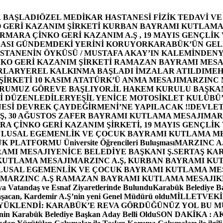
 BAŞLADI
ÖZEL MEDİKAR HASTANESİ FİZİK TEDAVİ V
GERİ KAZANIM ŞİRKETİ KURBAN BAYRAMI KUTLAMA
MARA ÇİNKO GERİ KAZANIM A.Ş , 19 MAYIS GENÇLİK
ASI GÜNDEMDEKİ YERİNİ KORUYOR
KARABÜK’ÜN GEL
STANENİN ÖYKÜSÜ / MUSTAFA AKAY’IN KALEMİNDEN
Y
O GERİ KAZANIM ŞİRKETİ RAMAZAN BAYRAMI MESA
RLAR
YEREL KALKINMA BAŞLADI İMZALAR ATILDI
MEH
İRKETİ 10 KASIM ATATÜRK’Ü ANMA MESAJI
MARZINC 
ORUMUZ GÖREVE BAŞLIYOR.
İL HAKEM KURULU BAŞKAN
Zİ DÜZENLEDİLER
YEŞİL YENİCE MOTOSİKLET KULÜBÜ
ESİ DEVREK ÇAYDEĞİRMENİ’NE YAPILACAK !!
DEVLET
, 30 AĞUSTOS ZAFER BAYRAMI KUTLAMA MESAJI
MAR
 ÇİNKO GERİ KAZANIM ŞİRKETİ, 19 MAYIS GENÇLİK
 ULUSAL EGEMENLİK VE ÇOCUK BAYRAMI KUTLAMA M
PLATFORMU Üniversite Öğrencileri Buluşması
MARZINC A.
RAMI MESAJI
YENİCE BELEDİYE BAŞKANI Ş.SERTAŞ KA
 KUTLAMA MESAJI
MARZINC A.Ş, KURBAN BAYRAMI KU
 ULUSAL EGEMENLİK VE ÇOCUK BAYRAMI KUTLAMA ME
MARZINC A.Ş RAMAZAN BAYRAMI KUTLAMA MESAJI
K
a Vatandaş ve Esnaf Ziyaretlerinde Bulundu
Karabük Belediye Ba
aşacan, Kardemir A.Ş’nin yeni Genel Müdürü oldu
MİLLETVEKİL
A YÜKLENDİ: KARABÜK’E REVA GÖRDÜĞÜNÜZ YOL BU M
in Karabük Belediye Başkan Aday Belli Oldu
SON DAKİKA : AK P