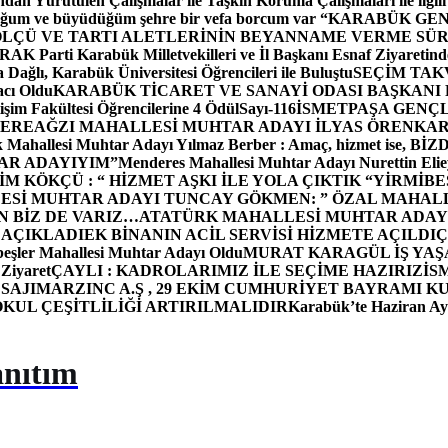
dan Yürütülen Çalışmalar ile Taşkın Koruma Çalışmaları ile ilgili
uğum ve büyüdüğüm şehre bir vefa borcum var “
KARABÜK GEN
ÖLÇÜ VE TARTI ALETLERİNİN BEYANNAME VERME SÜR
OR
AK Parti Karabük Milletvekilleri ve İl Başkanı Esnaf Ziyaretind
Dağlı, Karabük Üniversitesi Öğrencileri ile Buluştu
SEÇİM TAK
cı Oldu
KARABÜK TİCARET VE SANAYİ ODASI BAŞKANI 
işim Fakültesi Öğrencilerine 4 Ödül
Sayı-116
İSMETPAŞA GENÇ
DEREAĞZI MAHALLESİ MUHTAR ADAYI İLYAS ÖREN
KAR
k Mahallesi Muhtar Adayı Yılmaz Berber : Amaç, hizmet ise, 
TAR ADAYIYIM”
Menderes Mahallesi Muhtar Adayı Nurettin 
 KÖKÇÜ : “ HİZMET AŞKI İLE YOLA ÇIKTIK “
YİRMİBE
ESİ MUHTAR ADAYI TUNCAY GÖKMEN: ” ÖZAL MAHALL
N BİZ DE VARIZ…
ATATÜRK MAHALLESİ MUHTAR ADAYI
 AÇIKLADI
EK BİNANIN ACİL SERVİSİ HİZMETE AÇILDI
Ç
beşler Mahallesi Muhtar Adayı Oldu
MURAT KARAGÜL İŞ YA
 Ziyaret
ÇAYLI : KADROLARIMIZ İLE SEÇİME HAZIRIZ
İS
SAJI
MARZINC A.Ş , 29 EKİM CUMHURİYET BAYRAMI K
OKUL ÇEŞİTLİLİĞİ ARTIRILMALIDIR
Karabük’te Haziran Ayı
anıtım