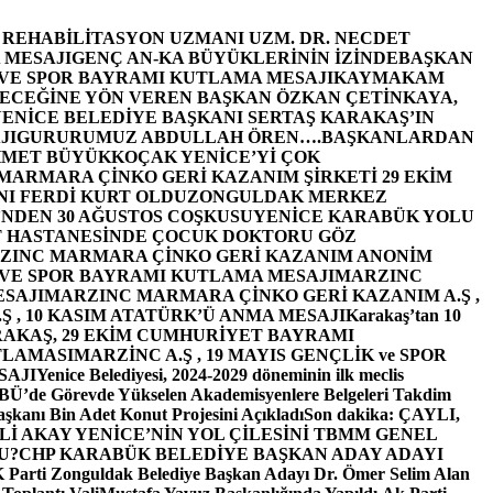
E REHABİLİTASYON UZMANI UZM. DR. NECDET
 MESAJI
GENÇ AN-KA BÜYÜKLERİNİN İZİNDE
BAŞKAN
 VE SPOR BAYRAMI KUTLAMA MESAJI
KAYMAKAM
ECEĞİNE YÖN VEREN BAŞKAN ÖZKAN ÇETİNKAYA,
ENİCE BELEDİYE BAŞKANI SERTAŞ KARAKAŞ’IN
JI
GURURUMUZ ABDULLAH ÖREN….
BAŞKANLARDAN
MET BÜYÜKKOÇAK YENİCE’Yİ ÇOK
MARMARA ÇİNKO GERİ KAZANIM ŞİRKETİ 29 EKİM
I FERDİ KURT OLDU
ZONGULDAK MERKEZ
’NDEN 30 AĞUSTOS COŞKUSU
YENİCE KARABÜK YOLU
 HASTANESİNDE ÇOCUK DOKTORU GÖZ
ZINC MARMARA ÇİNKO GERİ KAZANIM ANONİM
 VE SPOR BAYRAMI KUTLAMA MESAJI
MARZINC
ESAJI
MARZINC MARMARA ÇİNKO GERİ KAZANIM A.Ş ,
Ş , 10 KASIM ATATÜRK’Ü ANMA MESAJI
Karakaş’tan 10
RAKAŞ, 29 EKİM CUMHURİYET BAYRAMI
TLAMASI
MARZİNC A.Ş , 19 MAYIS GENÇLİK ve SPOR
SAJI
Yenice Belediyesi, 2024-2029 döneminin ilk meclis
BÜ’de Görevde Yükselen Akademisyenlere Belgeleri Takdim
şkanı Bin Adet Konut Projesini Açıkladı
Son dakika: ÇAYLI,
İ AKAY YENİCE’NİN YOL ÇİLESİNİ TBMM GENEL
U?
CHP KARABÜK BELEDİYE BAŞKAN ADAY ADAYI
arti Zonguldak Belediye Başkan Adayı Dr. Ömer Selim Alan