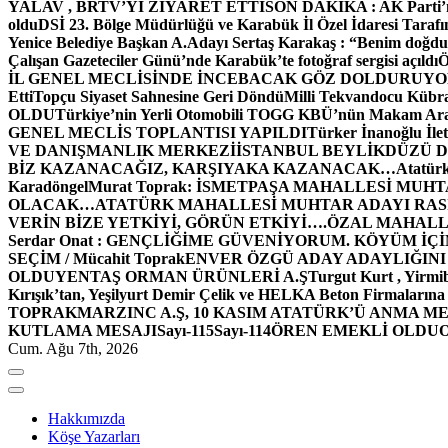
YALAV , BRTV’Yİ ZİYARET ETTİ
SON DAKİKA : AK Parti’n
oldu
DSİ 23. Bölge Müdürlüğü ve Karabük İl Özel İdaresi Tarafın
Yenice Belediye Başkan A.Adayı Sertaş Karakaş : “Benim doğd
Çalışan Gazeteciler Günü’nde Karabük’te fotoğraf sergisi açıldı
İL GENEL MECLİSİNDE İNCEBACAK GÖZ DOLDURUY
Etti
Topçu Siyaset Sahnesine Geri Döndü
Milli Tekvandocu Kübra 
OLDU
Türkiye’nin Yerli Otomobili TOGG KBÜ’nün Makam Ara
GENEL MECLİS TOPLANTISI YAPILDI
Türker İnanoğlu İlet
VE DANIŞMANLIK MERKEZİ
İSTANBUL BEYLİKDÜZÜ 
BİZ KAZANACAĞIZ, KARŞIYAKA KAZANACAK…
Atatür
Karadöngel
Murat Toprak: İSMETPAŞA MAHALLESİ MUH
OLACAK…
ATATÜRK MAHALLESİ MUHTAR ADAYI RASİM
VERİN BİZE YETKİYİ, GÖRÜN ETKİYİ….
ÖZAL MAHALL
Serdar Onat : GENÇLİĞİME GÜVENİYORUM. KÖYÜM İÇİ
SEÇİM / Mücahit Toprak
ENVER ÖZGÜ ADAY ADAYLIĞINI
OLDU
YENTAŞ ORMAN ÜRÜNLERİ A.Ş
Turgut Kurt , Yirmi
Kırışık’tan, Yeşilyurt Demir Çelik ve HELKA Beton Firmalarına
TOPRAK
MARZINC A.Ş, 10 KASIM ATATÜRK’Ü ANMA ME
KUTLAMA MESAJI
Sayı-115
Sayı-114
ÖREN EMEKLİ OLDU
Cum. Ağu 7th, 2026
Hakkımızda
Köşe Yazarları