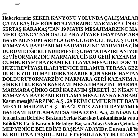
Haberlerimiz:
ŞEKER KANYONU YOLUNDA ÇALIŞMALAR
ÇATALBAŞ İLE RÖPORTAJ
MARZINC MARMARA ÇİNKO 
SERTAŞ KARAKAŞ’TAN 19 MAYIS MESAJI
MARZINC MAR
MERT ÇANGA’DAN OKULLARA ZİYARET
HASTANE ARS
BASIN MENSUPLARIYLA GÖNÜL GÖNÜLE BULUŞTU
HA
RAMAZAN BAYRAMI MESAJI
MARZINC MARMARA ÇİNK
DURUM DEĞERLENDİRMESİ
8 ŞUBAT’A HAZIRLANIYO
SEVİYOR
MARZINC MARMARA ÇİNKO GERİ KAZANIM Ş
CUMHURİYET BAYRAMI KUTLAMA MESAJI
İKİ DOKT
HUZUREVİ YAŞLILARI YENİCE IHLAMUR TERASA GE
DUBLE YOL OLMALIDIR
KARABÜK İÇİN ŞEHİR HASTAN
DOLDURUYOR
MARZİNC MARMARA GERİ KAZANIM A.Ş
ŞİRKETİ KURBAN BAYRAMI MESAJI
MARZINC MARMARA
MARMARA ÇİNKO GERİ KAZANIM ŞİRKETİ, 23 NİSAN
RAMAZAN BAYRAMI KUTLAMA MESAJI
ANKA KARABÜK 
Kasım mesajı
MARZINC A.Ş , 29 EKİM CUMHURİYET BAY
MESAJI
MARZINC A.Ş , 30 AĞUSTOS ZAFER BAYRAMI
BAYRAMI KUTLAMA MESAJI
MARZINC A.Ş, 23 NİSAN
toplantısını Belediye Başkanı Sertaş Karakaş başkanlığında yaptı
Edildi
AK Parti Karabük Belediye Başkan Adayı Özkan Çetinkay
MHP YENİCE BELEDİYE BAŞKAN ADAYI
Dr. Dursun Ali Y
KURULU’NA TAŞIDI – MİLLETVEKİLİ AKAY İKTİDAR