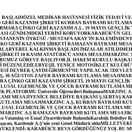
 BAŞLADI
ÖZEL MEDİKAR HASTANESİ FİZİK TEDAVİ V
GERİ KAZANIM ŞİRKETİ KURBAN BAYRAMI KUTLAMA
MARA ÇİNKO GERİ KAZANIM A.Ş , 19 MAYIS GENÇLİK
ASI GÜNDEMDEKİ YERİNİ KORUYOR
KARABÜK’ÜN GEL
STANENİN ÖYKÜSÜ / MUSTAFA AKAY’IN KALEMİNDEN
Y
O GERİ KAZANIM ŞİRKETİ RAMAZAN BAYRAMI MESA
RLAR
YEREL KALKINMA BAŞLADI İMZALAR ATILDI
MEH
İRKETİ 10 KASIM ATATÜRK’Ü ANMA MESAJI
MARZINC 
ORUMUZ GÖREVE BAŞLIYOR.
İL HAKEM KURULU BAŞKAN
Zİ DÜZENLEDİLER
YEŞİL YENİCE MOTOSİKLET KULÜBÜ
ESİ DEVREK ÇAYDEĞİRMENİ’NE YAPILACAK !!
DEVLET
, 30 AĞUSTOS ZAFER BAYRAMI KUTLAMA MESAJI
MAR
 ÇİNKO GERİ KAZANIM ŞİRKETİ, 19 MAYIS GENÇLİK
 ULUSAL EGEMENLİK VE ÇOCUK BAYRAMI KUTLAMA M
PLATFORMU Üniversite Öğrencileri Buluşması
MARZINC A.
RAMI MESAJI
YENİCE BELEDİYE BAŞKANI Ş.SERTAŞ KA
 KUTLAMA MESAJI
MARZINC A.Ş, KURBAN BAYRAMI KU
 ULUSAL EGEMENLİK VE ÇOCUK BAYRAMI KUTLAMA ME
MARZINC A.Ş RAMAZAN BAYRAMI KUTLAMA MESAJI
K
a Vatandaş ve Esnaf Ziyaretlerinde Bulundu
Karabük Belediye Ba
aşacan, Kardemir A.Ş’nin yeni Genel Müdürü oldu
MİLLETVEKİL
A YÜKLENDİ: KARABÜK’E REVA GÖRDÜĞÜNÜZ YOL BU M