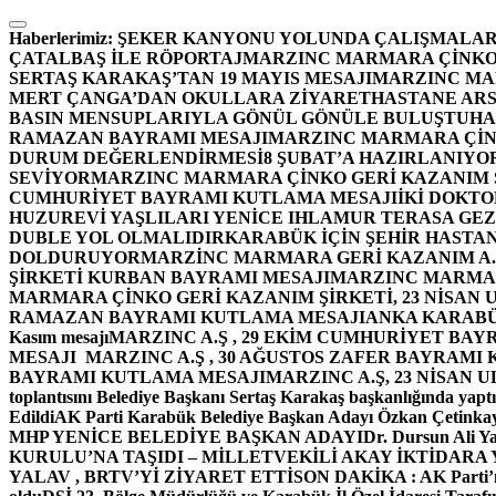
İçeriğe
atla
Haberlerimiz:
ŞEKER KANYONU YOLUNDA ÇALIŞMALAR
ÇATALBAŞ İLE RÖPORTAJ
MARZINC MARMARA ÇİNKO 
SERTAŞ KARAKAŞ’TAN 19 MAYIS MESAJI
MARZINC MAR
MERT ÇANGA’DAN OKULLARA ZİYARET
HASTANE ARS
BASIN MENSUPLARIYLA GÖNÜL GÖNÜLE BULUŞTU
HA
RAMAZAN BAYRAMI MESAJI
MARZINC MARMARA ÇİNK
DURUM DEĞERLENDİRMESİ
8 ŞUBAT’A HAZIRLANIYO
SEVİYOR
MARZINC MARMARA ÇİNKO GERİ KAZANIM Ş
CUMHURİYET BAYRAMI KUTLAMA MESAJI
İKİ DOKT
HUZUREVİ YAŞLILARI YENİCE IHLAMUR TERASA GE
DUBLE YOL OLMALIDIR
KARABÜK İÇİN ŞEHİR HASTAN
DOLDURUYOR
MARZİNC MARMARA GERİ KAZANIM A.Ş
ŞİRKETİ KURBAN BAYRAMI MESAJI
MARZINC MARMARA
MARMARA ÇİNKO GERİ KAZANIM ŞİRKETİ, 23 NİSAN
RAMAZAN BAYRAMI KUTLAMA MESAJI
ANKA KARABÜK 
Kasım mesajı
MARZINC A.Ş , 29 EKİM CUMHURİYET BAY
MESAJI
MARZINC A.Ş , 30 AĞUSTOS ZAFER BAYRAMI
BAYRAMI KUTLAMA MESAJI
MARZINC A.Ş, 23 NİSAN
toplantısını Belediye Başkanı Sertaş Karakaş başkanlığında yaptı
Edildi
AK Parti Karabük Belediye Başkan Adayı Özkan Çetinkay
MHP YENİCE BELEDİYE BAŞKAN ADAYI
Dr. Dursun Ali Y
KURULU’NA TAŞIDI – MİLLETVEKİLİ AKAY İKTİDAR
YALAV , BRTV’Yİ ZİYARET ETTİ
SON DAKİKA : AK Parti’n