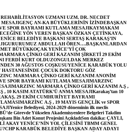
E REHABİLİTASYON UZMANI UZM. DR. NECDET
 MESAJI
GENÇ AN-KA BÜYÜKLERİNİN İZİNDE
BAŞKAN
 VE SPOR BAYRAMI KUTLAMA MESAJI
KAYMAKAM
ECEĞİNE YÖN VEREN BAŞKAN ÖZKAN ÇETİNKAYA,
ENİCE BELEDİYE BAŞKANI SERTAŞ KARAKAŞ’IN
JI
GURURUMUZ ABDULLAH ÖREN….
BAŞKANLARDAN
MET BÜYÜKKOÇAK YENİCE’Yİ ÇOK
MARMARA ÇİNKO GERİ KAZANIM ŞİRKETİ 29 EKİM
I FERDİ KURT OLDU
ZONGULDAK MERKEZ
’NDEN 30 AĞUSTOS COŞKUSU
YENİCE KARABÜK YOLU
 HASTANESİNDE ÇOCUK DOKTORU GÖZ
ZINC MARMARA ÇİNKO GERİ KAZANIM ANONİM
 VE SPOR BAYRAMI KUTLAMA MESAJI
MARZINC
ESAJI
MARZINC MARMARA ÇİNKO GERİ KAZANIM A.Ş ,
Ş , 10 KASIM ATATÜRK’Ü ANMA MESAJI
Karakaş’tan 10
RAKAŞ, 29 EKİM CUMHURİYET BAYRAMI
TLAMASI
MARZİNC A.Ş , 19 MAYIS GENÇLİK ve SPOR
SAJI
Yenice Belediyesi, 2024-2029 döneminin ilk meclis
BÜ’de Görevde Yükselen Akademisyenlere Belgeleri Takdim
şkanı Bin Adet Konut Projesini Açıkladı
Son dakika: ÇAYLI,
İ AKAY YENİCE’NİN YOL ÇİLESİNİ TBMM GENEL
U?
CHP KARABÜK BELEDİYE BAŞKAN ADAY ADAYI