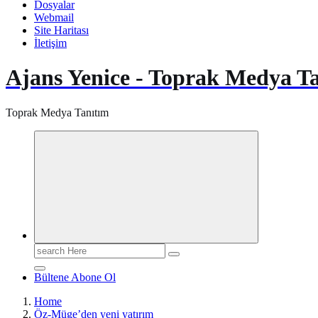
Dosyalar
Webmail
Site Haritası
İletişim
Ajans Yenice - Toprak Medya T
Toprak Medya Tanıtım
Search
for:
Bültene Abone Ol
Home
Öz-Müge’den yeni yatırım