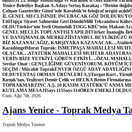
oldu
DSİ 23. Bölge Müdürlüğü ve Karabük İl Özel İdaresi Tarafın
Yenice Belediye Başkan A.Adayı Sertaş Karakaş : “Benim doğd
Çalışan Gazeteciler Günü’nde Karabük’te fotoğraf sergisi açıldı
İL GENEL MECLİSİNDE İNCEBACAK GÖZ DOLDURUY
Etti
Topçu Siyaset Sahnesine Geri Döndü
Milli Tekvandocu Kübra 
OLDU
Türkiye’nin Yerli Otomobili TOGG KBÜ’nün Makam Ara
GENEL MECLİS TOPLANTISI YAPILDI
Türker İnanoğlu İlet
VE DANIŞMANLIK MERKEZİ
İSTANBUL BEYLİKDÜZÜ 
BİZ KAZANACAĞIZ, KARŞIYAKA KAZANACAK…
Atatür
Karadöngel
Murat Toprak: İSMETPAŞA MAHALLESİ MUH
OLACAK…
ATATÜRK MAHALLESİ MUHTAR ADAYI RASİM
VERİN BİZE YETKİYİ, GÖRÜN ETKİYİ….
ÖZAL MAHALL
Serdar Onat : GENÇLİĞİME GÜVENİYORUM. KÖYÜM İÇİ
SEÇİM / Mücahit Toprak
ENVER ÖZGÜ ADAY ADAYLIĞINI
OLDU
YENTAŞ ORMAN ÜRÜNLERİ A.Ş
Turgut Kurt , Yirmi
Kırışık’tan, Yeşilyurt Demir Çelik ve HELKA Beton Firmalarına
TOPRAK
MARZINC A.Ş, 10 KASIM ATATÜRK’Ü ANMA ME
KUTLAMA MESAJI
Sayı-115
Sayı-114
ÖREN EMEKLİ OLDU
Cum. Ağu 7th, 2026
Ajans Yenice - Toprak Medya T
Toprak Medya Tanıtım