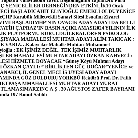
 Toplantı ValiMustafa Yavuz Başkanlığında Yapıldı.
Ak Parti
Ç YENİCELİLER DERNEĞİNDEN ETKİNLİK
10 Ocak
ECİ BAŞLADI
CAHİT ELiYİOĞLU EMEKLİ OLDU
YENİCE
e
CHP Karabük Milletvekili Sanayi Sitesi Esnafını Ziyaret
VİMİ BAŞLADI
MHP’NİN OVACIK ADAY ADAYI DA BELLİ
FATİH ÇAPRAZ’IN BASIN AÇIKLAMASI
2024 YILININ İLK
LİK PLATFORMU KURULDU
İLKBAL ÖREN PSİKOLOG
ŞIYAKA MAHALLESİ MUHTAR ADAYI ALİM TAKICAK :
BİZDE VARIZ…
Kalaycılar Mahalle Muhtarı Muhammet
Elieyioğlu : EK İŞİMİZ DEĞİL, TEK İŞİMİZ MUHTARLIK
ŞLER MAHALLESİ MUHTAR ADAYI ÖZKAN KAHVECİ :
ESİ HİZMETE DOYACAK “
Güney Köyü Muhtarı Adayı
 ÖZKAN ÇAYLI: ” BİRLİKTEN GÜÇ DOĞAR”
YENİCE ve
ANAKCI, İL GENEL MECLİS ÜYESİ ADAY ADAYI
ŞAMINDA GÖZ DOLDURUYOR
KBÜ Rektörü Prof. Dr. Fatih
METPAŞA MMAHALLESİ MUHTAR ADAYI MURAT
UTLAMASI
MARZINC A.Ş , 30 AĞUSTOS ZAFER BAYRAMI
nda 197 Konut Satıldı