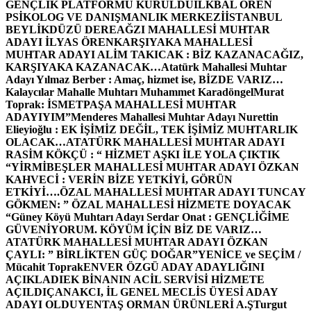
GENÇLİK PLATFORMU KURULDU
İLKBAL ÖREN
PSİKOLOG VE DANIŞMANLIK MERKEZİ
İSTANBUL
BEYLİKDÜZÜ DEREAĞZI MAHALLESİ MUHTAR
ADAYI İLYAS ÖREN
KARŞIYAKA MAHALLESİ
MUHTAR ADAYI ALİM TAKICAK : BİZ KAZANACAĞIZ,
KARŞIYAKA KAZANACAK…
Atatürk Mahallesi Muhtar
Adayı Yılmaz Berber : Amaç, hizmet ise, BİZDE VARIZ…
Kalaycılar Mahalle Muhtarı Muhammet Karadöngel
Murat
Toprak: İSMETPAŞA MAHALLESİ MUHTAR
ADAYIYIM”
Menderes Mahallesi Muhtar Adayı Nurettin
Elieyioğlu : EK İŞİMİZ DEĞİL, TEK İŞİMİZ MUHTARLIK
OLACAK…
ATATÜRK MAHALLESİ MUHTAR ADAYI
RASİM KÖKÇÜ : “ HİZMET AŞKI İLE YOLA ÇIKTIK
“
YİRMİBEŞLER MAHALLESİ MUHTAR ADAYI ÖZKAN
KAHVECİ : VERİN BİZE YETKİYİ, GÖRÜN
ETKİYİ….
ÖZAL MAHALLESİ MUHTAR ADAYI TUNCAY
GÖKMEN: ” ÖZAL MAHALLESİ HİZMETE DOYACAK
“
Güney Köyü Muhtarı Adayı Serdar Onat : GENÇLİĞİME
GÜVENİYORUM. KÖYÜM İÇİN BİZ DE VARIZ…
ATATÜRK MAHALLESİ MUHTAR ADAYI ÖZKAN
ÇAYLI: ” BİRLİKTEN GÜÇ DOĞAR”
YENİCE ve SEÇİM /
Mücahit Toprak
ENVER ÖZGÜ ADAY ADAYLIĞINI
AÇIKLADI
EK BİNANIN ACİL SERVİSİ HİZMETE
AÇILDI
ÇANAKCI, İL GENEL MECLİS ÜYESİ ADAY
ADAYI OLDU
YENTAŞ ORMAN ÜRÜNLERİ A.Ş
Turgut