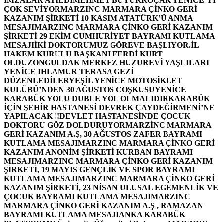
İMZALAR ATILDI
MEHMET BÜYÜKKOÇAK YENİCE’Yİ
ÇOK SEVİYOR
MARZINC MARMARA ÇİNKO GERİ
KAZANIM ŞİRKETİ 10 KASIM ATATÜRK’Ü ANMA
MESAJI
MARZINC MARMARA ÇİNKO GERİ KAZANIM
ŞİRKETİ 29 EKİM CUMHURİYET BAYRAMI KUTLAMA
MESAJI
İKİ DOKTORUMUZ GÖREVE BAŞLIYOR.
İL
HAKEM KURULU BAŞKANI FERDİ KURT
OLDU
ZONGULDAK MERKEZ HUZUREVİ YAŞLILARI
YENİCE IHLAMUR TERASA GEZİ
DÜZENLEDİLER
YEŞİL YENİCE MOTOSİKLET
KULÜBÜ’NDEN 30 AĞUSTOS COŞKUSU
YENİCE
KARABÜK YOLU DUBLE YOL OLMALIDIR
KARABÜK
İÇİN ŞEHİR HASTANESİ DEVREK ÇAYDEĞİRMENİ’NE
YAPILACAK !!
DEVLET HASTANESİNDE ÇOCUK
DOKTORU GÖZ DOLDURUYOR
MARZİNC MARMARA
GERİ KAZANIM A.Ş, 30 AĞUSTOS ZAFER BAYRAMI
KUTLAMA MESAJI
MARZINC MARMARA ÇİNKO GERİ
KAZANIM ANONİM ŞİRKETİ KURBAN BAYRAMI
MESAJI
MARZINC MARMARA ÇİNKO GERİ KAZANIM
ŞİRKETİ, 19 MAYIS GENÇLİK VE SPOR BAYRAMI
KUTLAMA MESAJI
MARZINC MARMARA ÇİNKO GERİ
KAZANIM ŞİRKETİ, 23 NİSAN ULUSAL EGEMENLİK VE
ÇOCUK BAYRAMI KUTLAMA MESAJI
MARZINC
MARMARA ÇİNKO GERİ KAZANIM A.Ş , RAMAZAN
BAYRAMI KUTLAMA MESAJI
ANKA KARABÜK