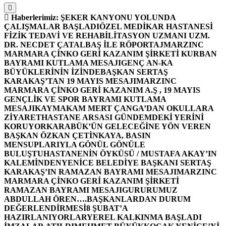
Haberlerimiz:
ŞEKER KANYONU YOLUNDA
ÇALIŞMALAR BAŞLADI
ÖZEL MEDİKAR HASTANESİ
FİZİK TEDAVİ VE REHABİLİTASYON UZMANI UZM.
DR. NECDET ÇATALBAŞ İLE RÖPORTAJ
MARZINC
MARMARA ÇİNKO GERİ KAZANIM ŞİRKETİ KURBAN
BAYRAMI KUTLAMA MESAJI
GENÇ AN-KA
BÜYÜKLERİNİN İZİNDE
BAŞKAN SERTAŞ
KARAKAŞ’TAN 19 MAYIS MESAJI
MARZINC
MARMARA ÇİNKO GERİ KAZANIM A.Ş , 19 MAYIS
GENÇLİK VE SPOR BAYRAMI KUTLAMA
MESAJI
KAYMAKAM MERT ÇANGA’DAN OKULLARA
ZİYARET
HASTANE ARSASI GÜNDEMDEKİ YERİNİ
KORUYOR
KARABÜK’ÜN GELECEĞİNE YÖN VEREN
BAŞKAN ÖZKAN ÇETİNKAYA, BASIN
MENSUPLARIYLA GÖNÜL GÖNÜLE
BULUŞTU
HASTANENİN ÖYKÜSÜ / MUSTAFA AKAY’IN
KALEMİNDEN
YENİCE BELEDİYE BAŞKANI SERTAŞ
KARAKAŞ’IN RAMAZAN BAYRAMI MESAJI
MARZINC
MARMARA ÇİNKO GERİ KAZANIM ŞİRKETİ
RAMAZAN BAYRAMI MESAJI
GURURUMUZ
ABDULLAH ÖREN….
BAŞKANLARDAN DURUM
DEĞERLENDİRMESİ
8 ŞUBAT’A
HAZIRLANIYORLAR
YEREL KALKINMA BAŞLADI