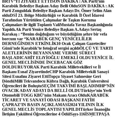
BRTV’Yİ ZİYARET ETTİ
SON DAKİKA : AK Parti’nin
Karabük Belediye Başkan Aday Belli Oldu
SON DAKİKA : AK
Parti Zonguldak Belediye Başkan Adayı Dr. Ömer Selim Alan
oldu
DSİ 23. Bölge Müdürlüğü ve Karabük İl Özel İdaresi
Tarafından Yürütülen Çalışmalar ile Taşkın Koruma
Çalışmaları ile ilgili Toplantı ValiMustafa Yavuz Başkanlığında
Yapıldı.
Ak Parti Yenice Belediye Başkan A.Adayı Sertaş
Karakaş : “Benim doğduğum ve büyüdüğüm şehre bir vefa
borcum var “
KARABÜK GENÇ YENİCELİLER
DERNEĞİNDEN ETKİNLİK
10 Ocak Çalışan Gazeteciler
Günü’nde Karabük’te fotoğraf sergisi açıldı
ÖLÇÜ VE TARTI
ALETLERİNİN BEYANNAME VERME SÜRECİ
BAŞLADI
CAHİT ELiYİOĞLU EMEKLİ OLDU
YENİCE İL
GENEL MECLİSİNDE İNCEBACAK GÖZ
DOLDURUYOR
AK Parti Karabük Milletvekilleri ve İl
Başkanı Esnaf Ziyaretinde
CHP Karabük Milletvekili Sanayi
Sitesi Esnafını Ziyaret Etti
Topçu Siyaset Sahnesine Geri
Döndü
Milli Tekvandocu Kübra Dağlı, Karabük Üniversitesi
Öğrencileri ile Buluştu
SEÇİM TAKVİMİ BAŞLADI
MHP’NİN
OVACIK ADAY ADAYI DA BELLİ OLDU
Türkiye’nin Yerli
Otomobili TOGG KBÜ’nün Makam Aracı Oldu
KARABÜK
TİCARET VE SANAYİ ODASI BAŞKANI FATİH
ÇAPRAZ’IN BASIN AÇIKLAMASI
2024 YILININ İLK
GENEL MECLİS TOPLANTISI YAPILDI
Türker İnanoğlu
İletişim Fakültesi Öğrencilerine 4 Ödül
Sayı-116
İSMETPAŞA