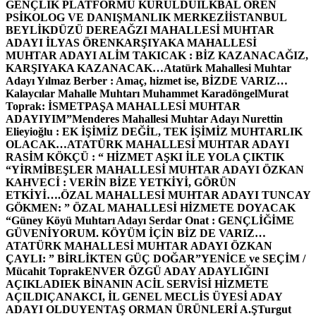
GENÇLİK PLATFORMU KURULDU
İLKBAL ÖREN
PSİKOLOG VE DANIŞMANLIK MERKEZİ
İSTANBUL
BEYLİKDÜZÜ DEREAĞZI MAHALLESİ MUHTAR
ADAYI İLYAS ÖREN
KARŞIYAKA MAHALLESİ
MUHTAR ADAYI ALİM TAKICAK : BİZ KAZANACAĞIZ,
KARŞIYAKA KAZANACAK…
Atatürk Mahallesi Muhtar
Adayı Yılmaz Berber : Amaç, hizmet ise, BİZDE VARIZ…
Kalaycılar Mahalle Muhtarı Muhammet Karadöngel
Murat
Toprak: İSMETPAŞA MAHALLESİ MUHTAR
ADAYIYIM”
Menderes Mahallesi Muhtar Adayı Nurettin
Elieyioğlu : EK İŞİMİZ DEĞİL, TEK İŞİMİZ MUHTARLIK
OLACAK…
ATATÜRK MAHALLESİ MUHTAR ADAYI
RASİM KÖKÇÜ : “ HİZMET AŞKI İLE YOLA ÇIKTIK
“
YİRMİBEŞLER MAHALLESİ MUHTAR ADAYI ÖZKAN
KAHVECİ : VERİN BİZE YETKİYİ, GÖRÜN
ETKİYİ….
ÖZAL MAHALLESİ MUHTAR ADAYI TUNCAY
GÖKMEN: ” ÖZAL MAHALLESİ HİZMETE DOYACAK
“
Güney Köyü Muhtarı Adayı Serdar Onat : GENÇLİĞİME
GÜVENİYORUM. KÖYÜM İÇİN BİZ DE VARIZ…
ATATÜRK MAHALLESİ MUHTAR ADAYI ÖZKAN
ÇAYLI: ” BİRLİKTEN GÜÇ DOĞAR”
YENİCE ve SEÇİM /
Mücahit Toprak
ENVER ÖZGÜ ADAY ADAYLIĞINI
AÇIKLADI
EK BİNANIN ACİL SERVİSİ HİZMETE
AÇILDI
ÇANAKCI, İL GENEL MECLİS ÜYESİ ADAY
ADAYI OLDU
YENTAŞ ORMAN ÜRÜNLERİ A.Ş
Turgut