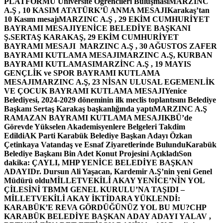
PLATFORMU Üniversite Öğrencileri Buluşması
MARZINC
A.Ş , 10 KASIM ATATÜRK’Ü ANMA MESAJI
Karakaş’tan
10 Kasım mesajı
MARZINC A.Ş , 29 EKİM CUMHURİYET
BAYRAMI MESAJI
YENİCE BELEDİYE BAŞKANI
Ş.SERTAŞ KARAKAŞ, 29 EKİM CUMHURİYET
BAYRAMI MESAJI
MARZINC A.Ş , 30 AĞUSTOS ZAFER
BAYRAMI KUTLAMA MESAJI
MARZINC A.Ş, KURBAN
BAYRAMI KUTLAMASI
MARZİNC A.Ş , 19 MAYIS
GENÇLİK ve SPOR BAYRAMI KUTLAMA
MESAJI
MARZINC A.Ş, 23 NİSAN ULUSAL EGEMENLİK
VE ÇOCUK BAYRAMI KUTLAMA MESAJI
Yenice
Belediyesi, 2024-2029 döneminin ilk meclis toplantısını Belediye
Başkanı Sertaş Karakaş başkanlığında yaptı
MARZINC A.Ş
RAMAZAN BAYRAMI KUTLAMA MESAJI
KBÜ’de
Görevde Yükselen Akademisyenlere Belgeleri Takdim
Edildi
AK Parti Karabük Belediye Başkan Adayı Özkan
Çetinkaya Vatandaş ve Esnaf Ziyaretlerinde Bulundu
Karabük
Belediye Başkanı Bin Adet Konut Projesini Açıkladı
Son
dakika: ÇAYLI, MHP YENİCE BELEDİYE BAŞKAN
ADAYI
Dr. Dursun Ali Yaşacan, Kardemir A.Ş’nin yeni Genel
Müdürü oldu
MİLLETVEKİLİ AKAY YENİCE’NİN YOL
ÇİLESİNİ TBMM GENEL KURULU’NA TAŞIDI –
MİLLETVEKİLİ AKAY İKTİDARA YÜKLENDİ:
KARABÜK’E REVA GÖRDÜĞÜNÜZ YOL BU MU?
CHP
KARABÜK BELEDİYE BAŞKAN ADAY ADAYI YALAV ,