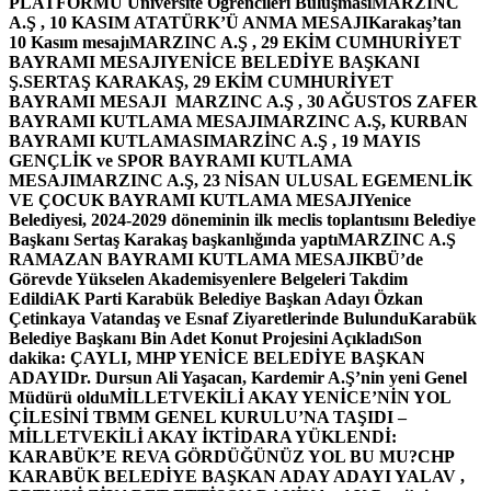
PLATFORMU Üniversite Öğrencileri Buluşması
MARZINC
A.Ş , 10 KASIM ATATÜRK’Ü ANMA MESAJI
Karakaş’tan
10 Kasım mesajı
MARZINC A.Ş , 29 EKİM CUMHURİYET
BAYRAMI MESAJI
YENİCE BELEDİYE BAŞKANI
Ş.SERTAŞ KARAKAŞ, 29 EKİM CUMHURİYET
BAYRAMI MESAJI
MARZINC A.Ş , 30 AĞUSTOS ZAFER
BAYRAMI KUTLAMA MESAJI
MARZINC A.Ş, KURBAN
BAYRAMI KUTLAMASI
MARZİNC A.Ş , 19 MAYIS
GENÇLİK ve SPOR BAYRAMI KUTLAMA
MESAJI
MARZINC A.Ş, 23 NİSAN ULUSAL EGEMENLİK
VE ÇOCUK BAYRAMI KUTLAMA MESAJI
Yenice
Belediyesi, 2024-2029 döneminin ilk meclis toplantısını Belediye
Başkanı Sertaş Karakaş başkanlığında yaptı
MARZINC A.Ş
RAMAZAN BAYRAMI KUTLAMA MESAJI
KBÜ’de
Görevde Yükselen Akademisyenlere Belgeleri Takdim
Edildi
AK Parti Karabük Belediye Başkan Adayı Özkan
Çetinkaya Vatandaş ve Esnaf Ziyaretlerinde Bulundu
Karabük
Belediye Başkanı Bin Adet Konut Projesini Açıkladı
Son
dakika: ÇAYLI, MHP YENİCE BELEDİYE BAŞKAN
ADAYI
Dr. Dursun Ali Yaşacan, Kardemir A.Ş’nin yeni Genel
Müdürü oldu
MİLLETVEKİLİ AKAY YENİCE’NİN YOL
ÇİLESİNİ TBMM GENEL KURULU’NA TAŞIDI –
MİLLETVEKİLİ AKAY İKTİDARA YÜKLENDİ:
KARABÜK’E REVA GÖRDÜĞÜNÜZ YOL BU MU?
CHP
KARABÜK BELEDİYE BAŞKAN ADAY ADAYI YALAV ,