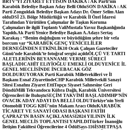
BRTV’Yİ ZİYARET ETTİ
SON DAKİKA : AK Parti’nin
Karabük Belediye Başkan Aday Belli Oldu
SON DAKİKA : AK
Parti Zonguldak Belediye Başkan Adayı Dr. Ömer Selim Alan
oldu
DSİ 23. Bölge Müdürlüğü ve Karabük İl Özel İdaresi
Tarafından Yürütülen Çalışmalar ile Taşkın Koruma
Çalışmaları ile ilgili Toplantı ValiMustafa Yavuz Başkanlığında
Yapıldı.
Ak Parti Yenice Belediye Başkan A.Adayı Sertaş
Karakaş : “Benim doğduğum ve büyüdüğüm şehre bir vefa
borcum var “
KARABÜK GENÇ YENİCELİLER
DERNEĞİNDEN ETKİNLİK
10 Ocak Çalışan Gazeteciler
Günü’nde Karabük’te fotoğraf sergisi açıldı
ÖLÇÜ VE TARTI
ALETLERİNİN BEYANNAME VERME SÜRECİ
BAŞLADI
CAHİT ELiYİOĞLU EMEKLİ OLDU
YENİCE İL
GENEL MECLİSİNDE İNCEBACAK GÖZ
DOLDURUYOR
AK Parti Karabük Milletvekilleri ve İl
Başkanı Esnaf Ziyaretinde
CHP Karabük Milletvekili Sanayi
Sitesi Esnafını Ziyaret Etti
Topçu Siyaset Sahnesine Geri
Döndü
Milli Tekvandocu Kübra Dağlı, Karabük Üniversitesi
Öğrencileri ile Buluştu
SEÇİM TAKVİMİ BAŞLADI
MHP’NİN
OVACIK ADAY ADAYI DA BELLİ OLDU
Türkiye’nin Yerli
Otomobili TOGG KBÜ’nün Makam Aracı Oldu
KARABÜK
TİCARET VE SANAYİ ODASI BAŞKANI FATİH
ÇAPRAZ’IN BASIN AÇIKLAMASI
2024 YILININ İLK
GENEL MECLİS TOPLANTISI YAPILDI
Türker İnanoğlu
İletişim Fakültesi Öğrencilerine 4 Ödül
Sayı-116
İSMETPAŞA