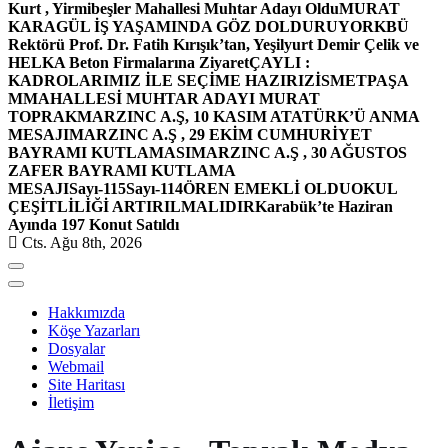
Kurt , Yirmibeşler Mahallesi Muhtar Adayı Oldu
MURAT
KARAGÜL İŞ YAŞAMINDA GÖZ DOLDURUYOR
KBÜ
Rektörü Prof. Dr. Fatih Kırışık’tan, Yeşilyurt Demir Çelik ve
HELKA Beton Firmalarına Ziyaret
ÇAYLI :
KADROLARIMIZ İLE SEÇİME HAZIRIZ
İSMETPAŞA
MMAHALLESİ MUHTAR ADAYI MURAT
TOPRAK
MARZINC A.Ş, 10 KASIM ATATÜRK’Ü ANMA
MESAJI
MARZINC A.Ş , 29 EKİM CUMHURİYET
BAYRAMI KUTLAMASI
MARZINC A.Ş , 30 AĞUSTOS
ZAFER BAYRAMI KUTLAMA
MESAJI
Sayı-115
Sayı-114
ÖREN EMEKLİ OLDU
OKUL
ÇEŞİTLİLİĞİ ARTIRILMALIDIR
Karabük’te Haziran
Ayında 197 Konut Satıldı
Cts. Ağu 8th, 2026
Hakkımızda
Köşe Yazarları
Dosyalar
Webmail
Site Haritası
İletişim