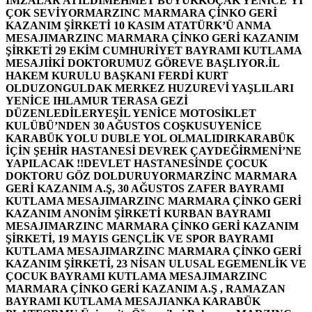
İMZALAR ATILDI
MEHMET BÜYÜKKOÇAK YENİCE’Yİ
ÇOK SEVİYOR
MARZINC MARMARA ÇİNKO GERİ
KAZANIM ŞİRKETİ 10 KASIM ATATÜRK’Ü ANMA
MESAJI
MARZINC MARMARA ÇİNKO GERİ KAZANIM
ŞİRKETİ 29 EKİM CUMHURİYET BAYRAMI KUTLAMA
MESAJI
İKİ DOKTORUMUZ GÖREVE BAŞLIYOR.
İL
HAKEM KURULU BAŞKANI FERDİ KURT
OLDU
ZONGULDAK MERKEZ HUZUREVİ YAŞLILARI
YENİCE IHLAMUR TERASA GEZİ
DÜZENLEDİLER
YEŞİL YENİCE MOTOSİKLET
KULÜBÜ’NDEN 30 AĞUSTOS COŞKUSU
YENİCE
KARABÜK YOLU DUBLE YOL OLMALIDIR
KARABÜK
İÇİN ŞEHİR HASTANESİ DEVREK ÇAYDEĞİRMENİ’NE
YAPILACAK !!
DEVLET HASTANESİNDE ÇOCUK
DOKTORU GÖZ DOLDURUYOR
MARZİNC MARMARA
GERİ KAZANIM A.Ş, 30 AĞUSTOS ZAFER BAYRAMI
KUTLAMA MESAJI
MARZINC MARMARA ÇİNKO GERİ
KAZANIM ANONİM ŞİRKETİ KURBAN BAYRAMI
MESAJI
MARZINC MARMARA ÇİNKO GERİ KAZANIM
ŞİRKETİ, 19 MAYIS GENÇLİK VE SPOR BAYRAMI
KUTLAMA MESAJI
MARZINC MARMARA ÇİNKO GERİ
KAZANIM ŞİRKETİ, 23 NİSAN ULUSAL EGEMENLİK VE
ÇOCUK BAYRAMI KUTLAMA MESAJI
MARZINC
MARMARA ÇİNKO GERİ KAZANIM A.Ş , RAMAZAN
BAYRAMI KUTLAMA MESAJI
ANKA KARABÜK