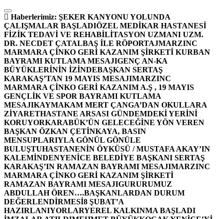
İçeriğe
atla
Haberlerimiz:
ŞEKER KANYONU YOLUNDA
ÇALIŞMALAR BAŞLADI
ÖZEL MEDİKAR HASTANESİ
FİZİK TEDAVİ VE REHABİLİTASYON UZMANI UZM.
DR. NECDET ÇATALBAŞ İLE RÖPORTAJ
MARZINC
MARMARA ÇİNKO GERİ KAZANIM ŞİRKETİ KURBAN
BAYRAMI KUTLAMA MESAJI
GENÇ AN-KA
BÜYÜKLERİNİN İZİNDE
BAŞKAN SERTAŞ
KARAKAŞ’TAN 19 MAYIS MESAJI
MARZINC
MARMARA ÇİNKO GERİ KAZANIM A.Ş , 19 MAYIS
GENÇLİK VE SPOR BAYRAMI KUTLAMA
MESAJI
KAYMAKAM MERT ÇANGA’DAN OKULLARA
ZİYARET
HASTANE ARSASI GÜNDEMDEKİ YERİNİ
KORUYOR
KARABÜK’ÜN GELECEĞİNE YÖN VEREN
BAŞKAN ÖZKAN ÇETİNKAYA, BASIN
MENSUPLARIYLA GÖNÜL GÖNÜLE
BULUŞTU
HASTANENİN ÖYKÜSÜ / MUSTAFA AKAY’IN
KALEMİNDEN
YENİCE BELEDİYE BAŞKANI SERTAŞ
KARAKAŞ’IN RAMAZAN BAYRAMI MESAJI
MARZINC
MARMARA ÇİNKO GERİ KAZANIM ŞİRKETİ
RAMAZAN BAYRAMI MESAJI
GURURUMUZ
ABDULLAH ÖREN….
BAŞKANLARDAN DURUM
DEĞERLENDİRMESİ
8 ŞUBAT’A
HAZIRLANIYORLAR
YEREL KALKINMA BAŞLADI