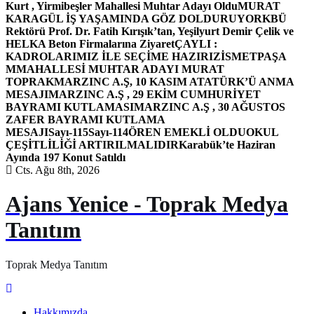
Kurt , Yirmibeşler Mahallesi Muhtar Adayı Oldu
MURAT
KARAGÜL İŞ YAŞAMINDA GÖZ DOLDURUYOR
KBÜ
Rektörü Prof. Dr. Fatih Kırışık’tan, Yeşilyurt Demir Çelik ve
HELKA Beton Firmalarına Ziyaret
ÇAYLI :
KADROLARIMIZ İLE SEÇİME HAZIRIZ
İSMETPAŞA
MMAHALLESİ MUHTAR ADAYI MURAT
TOPRAK
MARZINC A.Ş, 10 KASIM ATATÜRK’Ü ANMA
MESAJI
MARZINC A.Ş , 29 EKİM CUMHURİYET
BAYRAMI KUTLAMASI
MARZINC A.Ş , 30 AĞUSTOS
ZAFER BAYRAMI KUTLAMA
MESAJI
Sayı-115
Sayı-114
ÖREN EMEKLİ OLDU
OKUL
ÇEŞİTLİLİĞİ ARTIRILMALIDIR
Karabük’te Haziran
Ayında 197 Konut Satıldı
Cts. Ağu 8th, 2026
Ajans Yenice - Toprak Medya
Tanıtım
Toprak Medya Tanıtım
Hakkımızda