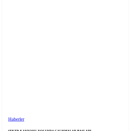
Haberler
ŞEKER KANYONU YOLUNDA ÇALIŞMALAR BAŞLADI