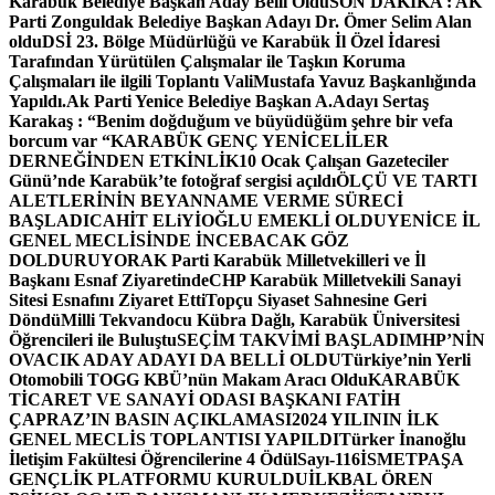
Karabük Belediye Başkan Aday Belli Oldu
SON DAKİKA : AK
Parti Zonguldak Belediye Başkan Adayı Dr. Ömer Selim Alan
oldu
DSİ 23. Bölge Müdürlüğü ve Karabük İl Özel İdaresi
Tarafından Yürütülen Çalışmalar ile Taşkın Koruma
Çalışmaları ile ilgili Toplantı ValiMustafa Yavuz Başkanlığında
Yapıldı.
Ak Parti Yenice Belediye Başkan A.Adayı Sertaş
Karakaş : “Benim doğduğum ve büyüdüğüm şehre bir vefa
borcum var “
KARABÜK GENÇ YENİCELİLER
DERNEĞİNDEN ETKİNLİK
10 Ocak Çalışan Gazeteciler
Günü’nde Karabük’te fotoğraf sergisi açıldı
ÖLÇÜ VE TARTI
ALETLERİNİN BEYANNAME VERME SÜRECİ
BAŞLADI
CAHİT ELiYİOĞLU EMEKLİ OLDU
YENİCE İL
GENEL MECLİSİNDE İNCEBACAK GÖZ
DOLDURUYOR
AK Parti Karabük Milletvekilleri ve İl
Başkanı Esnaf Ziyaretinde
CHP Karabük Milletvekili Sanayi
Sitesi Esnafını Ziyaret Etti
Topçu Siyaset Sahnesine Geri
Döndü
Milli Tekvandocu Kübra Dağlı, Karabük Üniversitesi
Öğrencileri ile Buluştu
SEÇİM TAKVİMİ BAŞLADI
MHP’NİN
OVACIK ADAY ADAYI DA BELLİ OLDU
Türkiye’nin Yerli
Otomobili TOGG KBÜ’nün Makam Aracı Oldu
KARABÜK
TİCARET VE SANAYİ ODASI BAŞKANI FATİH
ÇAPRAZ’IN BASIN AÇIKLAMASI
2024 YILININ İLK
GENEL MECLİS TOPLANTISI YAPILDI
Türker İnanoğlu
İletişim Fakültesi Öğrencilerine 4 Ödül
Sayı-116
İSMETPAŞA
GENÇLİK PLATFORMU KURULDU
İLKBAL ÖREN