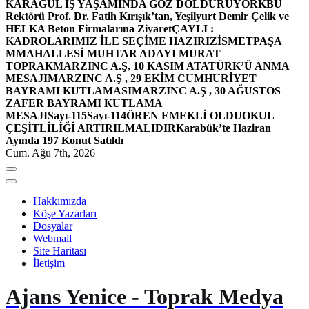
KARAGÜL İŞ YAŞAMINDA GÖZ DOLDURUYOR
KBÜ
Rektörü Prof. Dr. Fatih Kırışık’tan, Yeşilyurt Demir Çelik ve
HELKA Beton Firmalarına Ziyaret
ÇAYLI :
KADROLARIMIZ İLE SEÇİME HAZIRIZ
İSMETPAŞA
MMAHALLESİ MUHTAR ADAYI MURAT
TOPRAK
MARZINC A.Ş, 10 KASIM ATATÜRK’Ü ANMA
MESAJI
MARZINC A.Ş , 29 EKİM CUMHURİYET
BAYRAMI KUTLAMASI
MARZINC A.Ş , 30 AĞUSTOS
ZAFER BAYRAMI KUTLAMA
MESAJI
Sayı-115
Sayı-114
ÖREN EMEKLİ OLDU
OKUL
ÇEŞİTLİLİĞİ ARTIRILMALIDIR
Karabük’te Haziran
Ayında 197 Konut Satıldı
Cum. Ağu 7th, 2026
Hakkımızda
Köşe Yazarları
Dosyalar
Webmail
Site Haritası
İletişim
Ajans Yenice - Toprak Medya