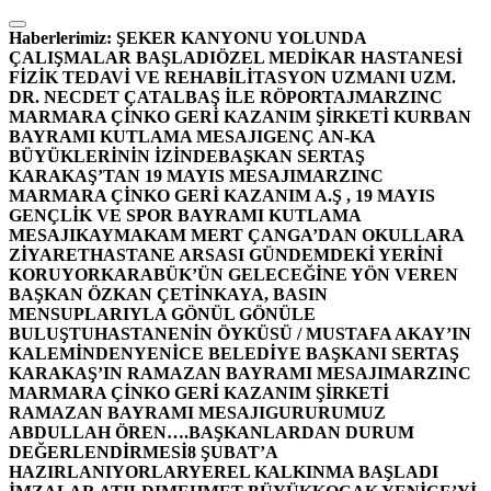
İçeriğe
atla
Haberlerimiz:
ŞEKER KANYONU YOLUNDA
ÇALIŞMALAR BAŞLADI
ÖZEL MEDİKAR HASTANESİ
FİZİK TEDAVİ VE REHABİLİTASYON UZMANI UZM.
DR. NECDET ÇATALBAŞ İLE RÖPORTAJ
MARZINC
MARMARA ÇİNKO GERİ KAZANIM ŞİRKETİ KURBAN
BAYRAMI KUTLAMA MESAJI
GENÇ AN-KA
BÜYÜKLERİNİN İZİNDE
BAŞKAN SERTAŞ
KARAKAŞ’TAN 19 MAYIS MESAJI
MARZINC
MARMARA ÇİNKO GERİ KAZANIM A.Ş , 19 MAYIS
GENÇLİK VE SPOR BAYRAMI KUTLAMA
MESAJI
KAYMAKAM MERT ÇANGA’DAN OKULLARA
ZİYARET
HASTANE ARSASI GÜNDEMDEKİ YERİNİ
KORUYOR
KARABÜK’ÜN GELECEĞİNE YÖN VEREN
BAŞKAN ÖZKAN ÇETİNKAYA, BASIN
MENSUPLARIYLA GÖNÜL GÖNÜLE
BULUŞTU
HASTANENİN ÖYKÜSÜ / MUSTAFA AKAY’IN
KALEMİNDEN
YENİCE BELEDİYE BAŞKANI SERTAŞ
KARAKAŞ’IN RAMAZAN BAYRAMI MESAJI
MARZINC
MARMARA ÇİNKO GERİ KAZANIM ŞİRKETİ
RAMAZAN BAYRAMI MESAJI
GURURUMUZ
ABDULLAH ÖREN….
BAŞKANLARDAN DURUM
DEĞERLENDİRMESİ
8 ŞUBAT’A
HAZIRLANIYORLAR
YEREL KALKINMA BAŞLADI