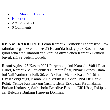
Mücahit Toprak
Haberler
Aralık 3, 2021
0 Comments
KISA adı
KAR­DER­FED
olan Ka­ra­bük Der­nek­ler Fe­de­ras­yo­nu ta­
ra­fın­dan or­ga­ni­ze edi­len ve 25 Kasım’da baş­la­yıp 28 Kasım Pazar
günü sona eren İstan­bul Ye­ni­ka­pı’da dü­zen­le­nen Ka­ra­bük Gün­le­ri
büyük ilgi ve be­ğe­ni top­la­dı.
Resmi Açı­lı­şı, 25 Kasım 2021 Per­şem­be günü Karabük Valisi Fuat
Gürel, Ka­ra­bük Mil­let­ve­kil­le­ri Cum­hur Ünal, Ni­ya­zi Güneş, İstan­
bul Vali Yar­dım­cı­sı Faik Sözer, Ak Parti Mer­kez Karar Yü­rüt­me
Üyesi Sevgi Yiğit, Ka­ra­bük Üni­ver­si­te­si Rek­tö­rü Prof Dr. Refik
Polat, Ye­ni­ce Kay­ma­ka­mı Yasin Erdem, Es­ki­pa­zar Kay­ma­ka­mı
Fur­kan Kor­ku­suz, Saf­ran­bo­lu Be­le­di­ye Baş­ka­nı Elif Köse, Es­ki­pa­
zar Be­le­di­ye Baş­ka­nı Hü­se­yin Dön­mez,