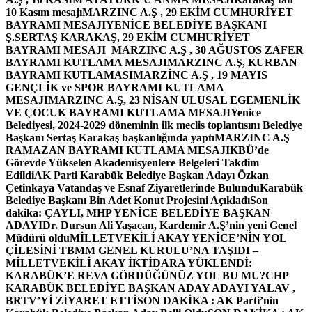
10 Kasım mesajı
MARZINC A.Ş , 29 EKİM CUMHURİYET
BAYRAMI MESAJI
YENİCE BELEDİYE BAŞKANI
Ş.SERTAŞ KARAKAŞ, 29 EKİM CUMHURİYET
BAYRAMI MESAJI
MARZINC A.Ş , 30 AĞUSTOS ZAFER
BAYRAMI KUTLAMA MESAJI
MARZINC A.Ş, KURBAN
BAYRAMI KUTLAMASI
MARZİNC A.Ş , 19 MAYIS
GENÇLİK ve SPOR BAYRAMI KUTLAMA
MESAJI
MARZINC A.Ş, 23 NİSAN ULUSAL EGEMENLİK
VE ÇOCUK BAYRAMI KUTLAMA MESAJI
Yenice
Belediyesi, 2024-2029 döneminin ilk meclis toplantısını Belediye
Başkanı Sertaş Karakaş başkanlığında yaptı
MARZINC A.Ş
RAMAZAN BAYRAMI KUTLAMA MESAJI
KBÜ’de
Görevde Yükselen Akademisyenlere Belgeleri Takdim
Edildi
AK Parti Karabük Belediye Başkan Adayı Özkan
Çetinkaya Vatandaş ve Esnaf Ziyaretlerinde Bulundu
Karabük
Belediye Başkanı Bin Adet Konut Projesini Açıkladı
Son
dakika: ÇAYLI, MHP YENİCE BELEDİYE BAŞKAN
ADAYI
Dr. Dursun Ali Yaşacan, Kardemir A.Ş’nin yeni Genel
Müdürü oldu
MİLLETVEKİLİ AKAY YENİCE’NİN YOL
ÇİLESİNİ TBMM GENEL KURULU’NA TAŞIDI –
MİLLETVEKİLİ AKAY İKTİDARA YÜKLENDİ:
KARABÜK’E REVA GÖRDÜĞÜNÜZ YOL BU MU?
CHP
KARABÜK BELEDİYE BAŞKAN ADAY ADAYI YALAV ,
BRTV’Yİ ZİYARET ETTİ
SON DAKİKA : AK Parti’nin