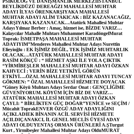
PSİKOLOG VE DANIŞMANLIK MERKEZİ
İSTANBUL
BEYLİKDÜZÜ DEREAĞZI MAHALLESİ MUHTAR
ADAYI İLYAS ÖREN
KARŞIYAKA MAHALLESİ
MUHTAR ADAYI ALİM TAKICAK : BİZ KAZANACAĞIZ,
KARŞIYAKA KAZANACAK…
Atatürk Mahallesi Muhtar
Adayı Yılmaz Berber : Amaç, hizmet ise, BİZDE VARIZ…
Kalaycılar Mahalle Muhtarı Muhammet Karadöngel
Murat
Toprak: İSMETPAŞA MAHALLESİ MUHTAR
ADAYIYIM”
Menderes Mahallesi Muhtar Adayı Nurettin
Elieyioğlu : EK İŞİMİZ DEĞİL, TEK İŞİMİZ MUHTARLIK
OLACAK…
ATATÜRK MAHALLESİ MUHTAR ADAYI
RASİM KÖKÇÜ : “ HİZMET AŞKI İLE YOLA ÇIKTIK
“
YİRMİBEŞLER MAHALLESİ MUHTAR ADAYI ÖZKAN
KAHVECİ : VERİN BİZE YETKİYİ, GÖRÜN
ETKİYİ….
ÖZAL MAHALLESİ MUHTAR ADAYI TUNCAY
GÖKMEN: ” ÖZAL MAHALLESİ HİZMETE DOYACAK
“
Güney Köyü Muhtarı Adayı Serdar Onat : GENÇLİĞİME
GÜVENİYORUM. KÖYÜM İÇİN BİZ DE VARIZ…
ATATÜRK MAHALLESİ MUHTAR ADAYI ÖZKAN
ÇAYLI: ” BİRLİKTEN GÜÇ DOĞAR”
YENİCE ve SEÇİM /
Mücahit Toprak
ENVER ÖZGÜ ADAY ADAYLIĞINI
AÇIKLADI
EK BİNANIN ACİL SERVİSİ HİZMETE
AÇILDI
ÇANAKCI, İL GENEL MECLİS ÜYESİ ADAY
ADAYI OLDU
YENTAŞ ORMAN ÜRÜNLERİ A.Ş
Turgut
Kurt , Yirmibeşler Mahallesi Muhtar Adayı Oldu
MURAT