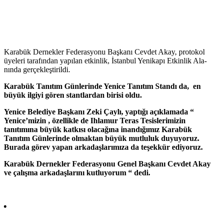
Ka­ra­bük Der­nek­ler Fe­de­ras­yo­nu Baş­ka­nı Cev­det Akay, pro­to­kol
üye­le­ri tarafından yapılan etkinlik, İstanbul Ye­ni­ka­pı Et­kin­lik Ala­
nın­da ger­çek­leş­ti­ril­di.
Karabük Tanıtım Günlerinde Yenice Tanıtım Standı da, en
büyük ilgiyi gören stantlardan birisi oldu.
Yenice Belediye Başkanı Zeki Çaylı, yaptığı açıklamada “
Yenice’mizin , özellikle de Ihlamur Teras Tesislerimizin
tanıtımına büyük katkısı olacağına inandığımız Karabük
Tanıtım Günlerinde olmaktan büyük mutluluk duyuyoruz.
Burada görev yapan arkadaşlarımıza da teşekkür ediyoruz.
Karabük Dernekler Federasyonu Genel Başkanı Cevdet Akay
ve çalışma arkadaşlarını kutluyorum “ dedi.