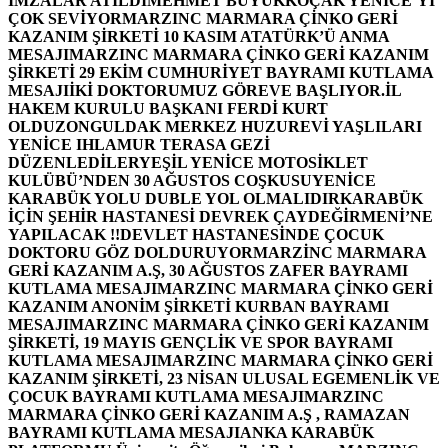
İMZALAR ATILDI
MEHMET BÜYÜKKOÇAK YENİCE’Yİ
ÇOK SEVİYOR
MARZINC MARMARA ÇİNKO GERİ
KAZANIM ŞİRKETİ 10 KASIM ATATÜRK’Ü ANMA
MESAJI
MARZINC MARMARA ÇİNKO GERİ KAZANIM
ŞİRKETİ 29 EKİM CUMHURİYET BAYRAMI KUTLAMA
MESAJI
İKİ DOKTORUMUZ GÖREVE BAŞLIYOR.
İL
HAKEM KURULU BAŞKANI FERDİ KURT
OLDU
ZONGULDAK MERKEZ HUZUREVİ YAŞLILARI
YENİCE IHLAMUR TERASA GEZİ
DÜZENLEDİLER
YEŞİL YENİCE MOTOSİKLET
KULÜBÜ’NDEN 30 AĞUSTOS COŞKUSU
YENİCE
KARABÜK YOLU DUBLE YOL OLMALIDIR
KARABÜK
İÇİN ŞEHİR HASTANESİ DEVREK ÇAYDEĞİRMENİ’NE
YAPILACAK !!
DEVLET HASTANESİNDE ÇOCUK
DOKTORU GÖZ DOLDURUYOR
MARZİNC MARMARA
GERİ KAZANIM A.Ş, 30 AĞUSTOS ZAFER BAYRAMI
KUTLAMA MESAJI
MARZINC MARMARA ÇİNKO GERİ
KAZANIM ANONİM ŞİRKETİ KURBAN BAYRAMI
MESAJI
MARZINC MARMARA ÇİNKO GERİ KAZANIM
ŞİRKETİ, 19 MAYIS GENÇLİK VE SPOR BAYRAMI
KUTLAMA MESAJI
MARZINC MARMARA ÇİNKO GERİ
KAZANIM ŞİRKETİ, 23 NİSAN ULUSAL EGEMENLİK VE
ÇOCUK BAYRAMI KUTLAMA MESAJI
MARZINC
MARMARA ÇİNKO GERİ KAZANIM A.Ş , RAMAZAN
BAYRAMI KUTLAMA MESAJI
ANKA KARABÜK