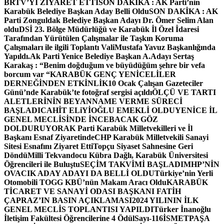
BRTV’Yİ ZİYARET ETTİ
SON DAKİKA : AK Parti’nin
Karabük Belediye Başkan Aday Belli Oldu
SON DAKİKA : AK
Parti Zonguldak Belediye Başkan Adayı Dr. Ömer Selim Alan
oldu
DSİ 23. Bölge Müdürlüğü ve Karabük İl Özel İdaresi
Tarafından Yürütülen Çalışmalar ile Taşkın Koruma
Çalışmaları ile ilgili Toplantı ValiMustafa Yavuz Başkanlığında
Yapıldı.
Ak Parti Yenice Belediye Başkan A.Adayı Sertaş
Karakaş : “Benim doğduğum ve büyüdüğüm şehre bir vefa
borcum var “
KARABÜK GENÇ YENİCELİLER
DERNEĞİNDEN ETKİNLİK
10 Ocak Çalışan Gazeteciler
Günü’nde Karabük’te fotoğraf sergisi açıldı
ÖLÇÜ VE TARTI
ALETLERİNİN BEYANNAME VERME SÜRECİ
BAŞLADI
CAHİT ELiYİOĞLU EMEKLİ OLDU
YENİCE İL
GENEL MECLİSİNDE İNCEBACAK GÖZ
DOLDURUYOR
AK Parti Karabük Milletvekilleri ve İl
Başkanı Esnaf Ziyaretinde
CHP Karabük Milletvekili Sanayi
Sitesi Esnafını Ziyaret Etti
Topçu Siyaset Sahnesine Geri
Döndü
Milli Tekvandocu Kübra Dağlı, Karabük Üniversitesi
Öğrencileri ile Buluştu
SEÇİM TAKVİMİ BAŞLADI
MHP’NİN
OVACIK ADAY ADAYI DA BELLİ OLDU
Türkiye’nin Yerli
Otomobili TOGG KBÜ’nün Makam Aracı Oldu
KARABÜK
TİCARET VE SANAYİ ODASI BAŞKANI FATİH
ÇAPRAZ’IN BASIN AÇIKLAMASI
2024 YILININ İLK
GENEL MECLİS TOPLANTISI YAPILDI
Türker İnanoğlu
İletişim Fakültesi Öğrencilerine 4 Ödül
Sayı-116
İSMETPAŞA