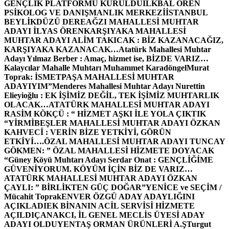
GENÇLİK PLATFORMU KURULDU
İLKBAL ÖREN
PSİKOLOG VE DANIŞMANLIK MERKEZİ
İSTANBUL
BEYLİKDÜZÜ DEREAĞZI MAHALLESİ MUHTAR
ADAYI İLYAS ÖREN
KARŞIYAKA MAHALLESİ
MUHTAR ADAYI ALİM TAKICAK : BİZ KAZANACAĞIZ,
KARŞIYAKA KAZANACAK…
Atatürk Mahallesi Muhtar
Adayı Yılmaz Berber : Amaç, hizmet ise, BİZDE VARIZ…
Kalaycılar Mahalle Muhtarı Muhammet Karadöngel
Murat
Toprak: İSMETPAŞA MAHALLESİ MUHTAR
ADAYIYIM”
Menderes Mahallesi Muhtar Adayı Nurettin
Elieyioğlu : EK İŞİMİZ DEĞİL, TEK İŞİMİZ MUHTARLIK
OLACAK…
ATATÜRK MAHALLESİ MUHTAR ADAYI
RASİM KÖKÇÜ : “ HİZMET AŞKI İLE YOLA ÇIKTIK
“
YİRMİBEŞLER MAHALLESİ MUHTAR ADAYI ÖZKAN
KAHVECİ : VERİN BİZE YETKİYİ, GÖRÜN
ETKİYİ….
ÖZAL MAHALLESİ MUHTAR ADAYI TUNCAY
GÖKMEN: ” ÖZAL MAHALLESİ HİZMETE DOYACAK
“
Güney Köyü Muhtarı Adayı Serdar Onat : GENÇLİĞİME
GÜVENİYORUM. KÖYÜM İÇİN BİZ DE VARIZ…
ATATÜRK MAHALLESİ MUHTAR ADAYI ÖZKAN
ÇAYLI: ” BİRLİKTEN GÜÇ DOĞAR”
YENİCE ve SEÇİM /
Mücahit Toprak
ENVER ÖZGÜ ADAY ADAYLIĞINI
AÇIKLADI
EK BİNANIN ACİL SERVİSİ HİZMETE
AÇILDI
ÇANAKCI, İL GENEL MECLİS ÜYESİ ADAY
ADAYI OLDU
YENTAŞ ORMAN ÜRÜNLERİ A.Ş
Turgut