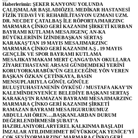
Haberlerimiz:
ŞEKER KANYONU YOLUNDA
ÇALIŞMALAR BAŞLADI
ÖZEL MEDİKAR HASTANESİ
FİZİK TEDAVİ VE REHABİLİTASYON UZMANI UZM.
DR. NECDET ÇATALBAŞ İLE RÖPORTAJ
MARZINC
MARMARA ÇİNKO GERİ KAZANIM ŞİRKETİ KURBAN
BAYRAMI KUTLAMA MESAJI
GENÇ AN-KA
BÜYÜKLERİNİN İZİNDE
BAŞKAN SERTAŞ
KARAKAŞ’TAN 19 MAYIS MESAJI
MARZINC
MARMARA ÇİNKO GERİ KAZANIM A.Ş , 19 MAYIS
GENÇLİK VE SPOR BAYRAMI KUTLAMA
MESAJI
KAYMAKAM MERT ÇANGA’DAN OKULLARA
ZİYARET
HASTANE ARSASI GÜNDEMDEKİ YERİNİ
KORUYOR
KARABÜK’ÜN GELECEĞİNE YÖN VEREN
BAŞKAN ÖZKAN ÇETİNKAYA, BASIN
MENSUPLARIYLA GÖNÜL GÖNÜLE
BULUŞTU
HASTANENİN ÖYKÜSÜ / MUSTAFA AKAY’IN
KALEMİNDEN
YENİCE BELEDİYE BAŞKANI SERTAŞ
KARAKAŞ’IN RAMAZAN BAYRAMI MESAJI
MARZINC
MARMARA ÇİNKO GERİ KAZANIM ŞİRKETİ
RAMAZAN BAYRAMI MESAJI
GURURUMUZ
ABDULLAH ÖREN….
BAŞKANLARDAN DURUM
DEĞERLENDİRMESİ
8 ŞUBAT’A
HAZIRLANIYORLAR
YEREL KALKINMA BAŞLADI
İMZALAR ATILDI
MEHMET BÜYÜKKOÇAK YENİCE’Yİ
ÇOK SEVİYOR
MARZINC MARMARA ÇİNKO GERİ