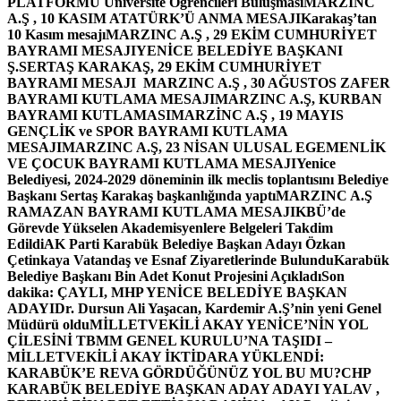
PLATFORMU Üniversite Öğrencileri Buluşması
MARZINC
A.Ş , 10 KASIM ATATÜRK’Ü ANMA MESAJI
Karakaş’tan
10 Kasım mesajı
MARZINC A.Ş , 29 EKİM CUMHURİYET
BAYRAMI MESAJI
YENİCE BELEDİYE BAŞKANI
Ş.SERTAŞ KARAKAŞ, 29 EKİM CUMHURİYET
BAYRAMI MESAJI
MARZINC A.Ş , 30 AĞUSTOS ZAFER
BAYRAMI KUTLAMA MESAJI
MARZINC A.Ş, KURBAN
BAYRAMI KUTLAMASI
MARZİNC A.Ş , 19 MAYIS
GENÇLİK ve SPOR BAYRAMI KUTLAMA
MESAJI
MARZINC A.Ş, 23 NİSAN ULUSAL EGEMENLİK
VE ÇOCUK BAYRAMI KUTLAMA MESAJI
Yenice
Belediyesi, 2024-2029 döneminin ilk meclis toplantısını Belediye
Başkanı Sertaş Karakaş başkanlığında yaptı
MARZINC A.Ş
RAMAZAN BAYRAMI KUTLAMA MESAJI
KBÜ’de
Görevde Yükselen Akademisyenlere Belgeleri Takdim
Edildi
AK Parti Karabük Belediye Başkan Adayı Özkan
Çetinkaya Vatandaş ve Esnaf Ziyaretlerinde Bulundu
Karabük
Belediye Başkanı Bin Adet Konut Projesini Açıkladı
Son
dakika: ÇAYLI, MHP YENİCE BELEDİYE BAŞKAN
ADAYI
Dr. Dursun Ali Yaşacan, Kardemir A.Ş’nin yeni Genel
Müdürü oldu
MİLLETVEKİLİ AKAY YENİCE’NİN YOL
ÇİLESİNİ TBMM GENEL KURULU’NA TAŞIDI –
MİLLETVEKİLİ AKAY İKTİDARA YÜKLENDİ:
KARABÜK’E REVA GÖRDÜĞÜNÜZ YOL BU MU?
CHP
KARABÜK BELEDİYE BAŞKAN ADAY ADAYI YALAV ,