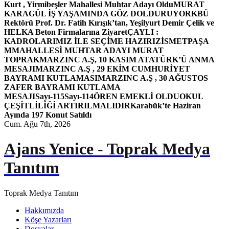
Kurt , Yirmibeşler Mahallesi Muhtar Adayı Oldu
MURAT
KARAGÜL İŞ YAŞAMINDA GÖZ DOLDURUYOR
KBÜ
Rektörü Prof. Dr. Fatih Kırışık’tan, Yeşilyurt Demir Çelik ve
HELKA Beton Firmalarına Ziyaret
ÇAYLI :
KADROLARIMIZ İLE SEÇİME HAZIRIZ
İSMETPAŞA
MMAHALLESİ MUHTAR ADAYI MURAT
TOPRAK
MARZINC A.Ş, 10 KASIM ATATÜRK’Ü ANMA
MESAJI
MARZINC A.Ş , 29 EKİM CUMHURİYET
BAYRAMI KUTLAMASI
MARZINC A.Ş , 30 AĞUSTOS
ZAFER BAYRAMI KUTLAMA
MESAJI
Sayı-115
Sayı-114
ÖREN EMEKLİ OLDU
OKUL
ÇEŞİTLİLİĞİ ARTIRILMALIDIR
Karabük’te Haziran
Ayında 197 Konut Satıldı
Cum. Ağu 7th, 2026
Ajans Yenice - Toprak Medya
Tanıtım
Toprak Medya Tanıtım
Hakkımızda
Köşe Yazarları
Dosyalar