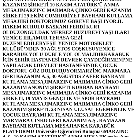
KAZANIM ŞİRKETİ 10 KASIM ATATÜRK’Ü ANMA
MESAJI
MARZINC MARMARA ÇİNKO GERİ KAZANIM
ŞİRKETİ 29 EKİM CUMHURİYET BAYRAMI KUTLAMA
MESAJI
İKİ DOKTORUMUZ GÖREVE BAŞLIYOR.
İL
HAKEM KURULU BAŞKANI FERDİ KURT
OLDU
ZONGULDAK MERKEZ HUZUREVİ YAŞLILARI
YENİCE IHLAMUR TERASA GEZİ
DÜZENLEDİLER
YEŞİL YENİCE MOTOSİKLET
KULÜBÜ’NDEN 30 AĞUSTOS COŞKUSU
YENİCE
KARABÜK YOLU DUBLE YOL OLMALIDIR
KARABÜK
İÇİN ŞEHİR HASTANESİ DEVREK ÇAYDEĞİRMENİ’NE
YAPILACAK !!
DEVLET HASTANESİNDE ÇOCUK
DOKTORU GÖZ DOLDURUYOR
MARZİNC MARMARA
GERİ KAZANIM A.Ş, 30 AĞUSTOS ZAFER BAYRAMI
KUTLAMA MESAJI
MARZINC MARMARA ÇİNKO GERİ
KAZANIM ANONİM ŞİRKETİ KURBAN BAYRAMI
MESAJI
MARZINC MARMARA ÇİNKO GERİ KAZANIM
ŞİRKETİ, 19 MAYIS GENÇLİK VE SPOR BAYRAMI
KUTLAMA MESAJI
MARZINC MARMARA ÇİNKO GERİ
KAZANIM ŞİRKETİ, 23 NİSAN ULUSAL EGEMENLİK VE
ÇOCUK BAYRAMI KUTLAMA MESAJI
MARZINC
MARMARA ÇİNKO GERİ KAZANIM A.Ş , RAMAZAN
BAYRAMI KUTLAMA MESAJI
ANKA KARABÜK
PLATFORMU Üniversite Öğrencileri Buluşması
MARZINC
A.Ş , 10 KASIM ATATÜRK’Ü ANMA MESAJI
Karakaş’tan