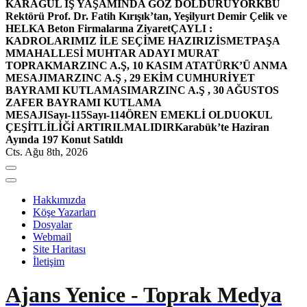
KARAGÜL İŞ YAŞAMINDA GÖZ DOLDURUYOR
KBÜ
Rektörü Prof. Dr. Fatih Kırışık’tan, Yeşilyurt Demir Çelik ve
HELKA Beton Firmalarına Ziyaret
ÇAYLI :
KADROLARIMIZ İLE SEÇİME HAZIRIZ
İSMETPAŞA
MMAHALLESİ MUHTAR ADAYI MURAT
TOPRAK
MARZINC A.Ş, 10 KASIM ATATÜRK’Ü ANMA
MESAJI
MARZINC A.Ş , 29 EKİM CUMHURİYET
BAYRAMI KUTLAMASI
MARZINC A.Ş , 30 AĞUSTOS
ZAFER BAYRAMI KUTLAMA
MESAJI
Sayı-115
Sayı-114
ÖREN EMEKLİ OLDU
OKUL
ÇEŞİTLİLİĞİ ARTIRILMALIDIR
Karabük’te Haziran
Ayında 197 Konut Satıldı
Cts. Ağu 8th, 2026
Hakkımızda
Köşe Yazarları
Dosyalar
Webmail
Site Haritası
İletişim
Ajans Yenice - Toprak Medya