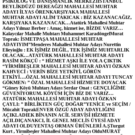
PSİKOLOG VE DANIŞMANLIK MERKEZİ
İSTANBUL
BEYLİKDÜZÜ DEREAĞZI MAHALLESİ MUHTAR
ADAYI İLYAS ÖREN
KARŞIYAKA MAHALLESİ
MUHTAR ADAYI ALİM TAKICAK : BİZ KAZANACAĞIZ,
KARŞIYAKA KAZANACAK…
Atatürk Mahallesi Muhtar
Adayı Yılmaz Berber : Amaç, hizmet ise, BİZDE VARIZ…
Kalaycılar Mahalle Muhtarı Muhammet Karadöngel
Murat
Toprak: İSMETPAŞA MAHALLESİ MUHTAR
ADAYIYIM”
Menderes Mahallesi Muhtar Adayı Nurettin
Elieyioğlu : EK İŞİMİZ DEĞİL, TEK İŞİMİZ MUHTARLIK
OLACAK…
ATATÜRK MAHALLESİ MUHTAR ADAYI
RASİM KÖKÇÜ : “ HİZMET AŞKI İLE YOLA ÇIKTIK
“
YİRMİBEŞLER MAHALLESİ MUHTAR ADAYI ÖZKAN
KAHVECİ : VERİN BİZE YETKİYİ, GÖRÜN
ETKİYİ….
ÖZAL MAHALLESİ MUHTAR ADAYI TUNCAY
GÖKMEN: ” ÖZAL MAHALLESİ HİZMETE DOYACAK
“
Güney Köyü Muhtarı Adayı Serdar Onat : GENÇLİĞİME
GÜVENİYORUM. KÖYÜM İÇİN BİZ DE VARIZ…
ATATÜRK MAHALLESİ MUHTAR ADAYI ÖZKAN
ÇAYLI: ” BİRLİKTEN GÜÇ DOĞAR”
YENİCE ve SEÇİM /
Mücahit Toprak
ENVER ÖZGÜ ADAY ADAYLIĞINI
AÇIKLADI
EK BİNANIN ACİL SERVİSİ HİZMETE
AÇILDI
ÇANAKCI, İL GENEL MECLİS ÜYESİ ADAY
ADAYI OLDU
YENTAŞ ORMAN ÜRÜNLERİ A.Ş
Turgut
Kurt , Yirmibeşler Mahallesi Muhtar Adayı Oldu
MURAT