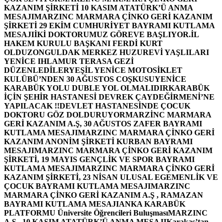
KAZANIM ŞİRKETİ 10 KASIM ATATÜRK’Ü ANMA
MESAJI
MARZINC MARMARA ÇİNKO GERİ KAZANIM
ŞİRKETİ 29 EKİM CUMHURİYET BAYRAMI KUTLAMA
MESAJI
İKİ DOKTORUMUZ GÖREVE BAŞLIYOR.
İL
HAKEM KURULU BAŞKANI FERDİ KURT
OLDU
ZONGULDAK MERKEZ HUZUREVİ YAŞLILARI
YENİCE IHLAMUR TERASA GEZİ
DÜZENLEDİLER
YEŞİL YENİCE MOTOSİKLET
KULÜBÜ’NDEN 30 AĞUSTOS COŞKUSU
YENİCE
KARABÜK YOLU DUBLE YOL OLMALIDIR
KARABÜK
İÇİN ŞEHİR HASTANESİ DEVREK ÇAYDEĞİRMENİ’NE
YAPILACAK !!
DEVLET HASTANESİNDE ÇOCUK
DOKTORU GÖZ DOLDURUYOR
MARZİNC MARMARA
GERİ KAZANIM A.Ş, 30 AĞUSTOS ZAFER BAYRAMI
KUTLAMA MESAJI
MARZINC MARMARA ÇİNKO GERİ
KAZANIM ANONİM ŞİRKETİ KURBAN BAYRAMI
MESAJI
MARZINC MARMARA ÇİNKO GERİ KAZANIM
ŞİRKETİ, 19 MAYIS GENÇLİK VE SPOR BAYRAMI
KUTLAMA MESAJI
MARZINC MARMARA ÇİNKO GERİ
KAZANIM ŞİRKETİ, 23 NİSAN ULUSAL EGEMENLİK VE
ÇOCUK BAYRAMI KUTLAMA MESAJI
MARZINC
MARMARA ÇİNKO GERİ KAZANIM A.Ş , RAMAZAN
BAYRAMI KUTLAMA MESAJI
ANKA KARABÜK
PLATFORMU Üniversite Öğrencileri Buluşması
MARZINC
A.Ş , 10 KASIM ATATÜRK’Ü ANMA MESAJI
Karakaş’tan