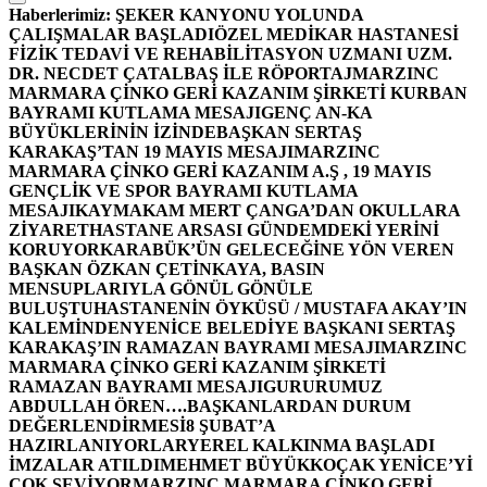
Haberlerimiz:
ŞEKER KANYONU YOLUNDA
ÇALIŞMALAR BAŞLADI
ÖZEL MEDİKAR HASTANESİ
FİZİK TEDAVİ VE REHABİLİTASYON UZMANI UZM.
DR. NECDET ÇATALBAŞ İLE RÖPORTAJ
MARZINC
MARMARA ÇİNKO GERİ KAZANIM ŞİRKETİ KURBAN
BAYRAMI KUTLAMA MESAJI
GENÇ AN-KA
BÜYÜKLERİNİN İZİNDE
BAŞKAN SERTAŞ
KARAKAŞ’TAN 19 MAYIS MESAJI
MARZINC
MARMARA ÇİNKO GERİ KAZANIM A.Ş , 19 MAYIS
GENÇLİK VE SPOR BAYRAMI KUTLAMA
MESAJI
KAYMAKAM MERT ÇANGA’DAN OKULLARA
ZİYARET
HASTANE ARSASI GÜNDEMDEKİ YERİNİ
KORUYOR
KARABÜK’ÜN GELECEĞİNE YÖN VEREN
BAŞKAN ÖZKAN ÇETİNKAYA, BASIN
MENSUPLARIYLA GÖNÜL GÖNÜLE
BULUŞTU
HASTANENİN ÖYKÜSÜ / MUSTAFA AKAY’IN
KALEMİNDEN
YENİCE BELEDİYE BAŞKANI SERTAŞ
KARAKAŞ’IN RAMAZAN BAYRAMI MESAJI
MARZINC
MARMARA ÇİNKO GERİ KAZANIM ŞİRKETİ
RAMAZAN BAYRAMI MESAJI
GURURUMUZ
ABDULLAH ÖREN….
BAŞKANLARDAN DURUM
DEĞERLENDİRMESİ
8 ŞUBAT’A
HAZIRLANIYORLAR
YEREL KALKINMA BAŞLADI
İMZALAR ATILDI
MEHMET BÜYÜKKOÇAK YENİCE’Yİ
ÇOK SEVİYOR
MARZINC MARMARA ÇİNKO GERİ