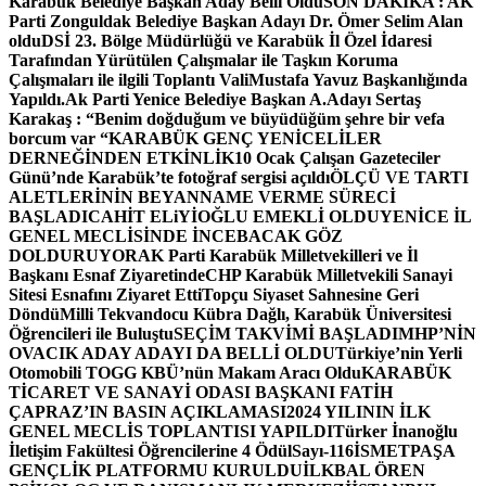
Karabük Belediye Başkan Aday Belli Oldu
SON DAKİKA : AK
Parti Zonguldak Belediye Başkan Adayı Dr. Ömer Selim Alan
oldu
DSİ 23. Bölge Müdürlüğü ve Karabük İl Özel İdaresi
Tarafından Yürütülen Çalışmalar ile Taşkın Koruma
Çalışmaları ile ilgili Toplantı ValiMustafa Yavuz Başkanlığında
Yapıldı.
Ak Parti Yenice Belediye Başkan A.Adayı Sertaş
Karakaş : “Benim doğduğum ve büyüdüğüm şehre bir vefa
borcum var “
KARABÜK GENÇ YENİCELİLER
DERNEĞİNDEN ETKİNLİK
10 Ocak Çalışan Gazeteciler
Günü’nde Karabük’te fotoğraf sergisi açıldı
ÖLÇÜ VE TARTI
ALETLERİNİN BEYANNAME VERME SÜRECİ
BAŞLADI
CAHİT ELiYİOĞLU EMEKLİ OLDU
YENİCE İL
GENEL MECLİSİNDE İNCEBACAK GÖZ
DOLDURUYOR
AK Parti Karabük Milletvekilleri ve İl
Başkanı Esnaf Ziyaretinde
CHP Karabük Milletvekili Sanayi
Sitesi Esnafını Ziyaret Etti
Topçu Siyaset Sahnesine Geri
Döndü
Milli Tekvandocu Kübra Dağlı, Karabük Üniversitesi
Öğrencileri ile Buluştu
SEÇİM TAKVİMİ BAŞLADI
MHP’NİN
OVACIK ADAY ADAYI DA BELLİ OLDU
Türkiye’nin Yerli
Otomobili TOGG KBÜ’nün Makam Aracı Oldu
KARABÜK
TİCARET VE SANAYİ ODASI BAŞKANI FATİH
ÇAPRAZ’IN BASIN AÇIKLAMASI
2024 YILININ İLK
GENEL MECLİS TOPLANTISI YAPILDI
Türker İnanoğlu
İletişim Fakültesi Öğrencilerine 4 Ödül
Sayı-116
İSMETPAŞA
GENÇLİK PLATFORMU KURULDU
İLKBAL ÖREN