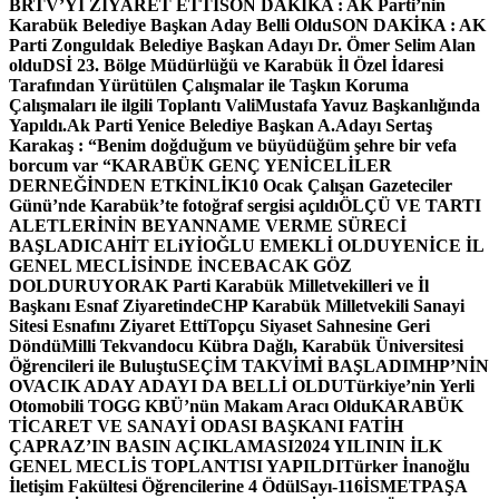
BRTV’Yİ ZİYARET ETTİ
SON DAKİKA : AK Parti’nin
Karabük Belediye Başkan Aday Belli Oldu
SON DAKİKA : AK
Parti Zonguldak Belediye Başkan Adayı Dr. Ömer Selim Alan
oldu
DSİ 23. Bölge Müdürlüğü ve Karabük İl Özel İdaresi
Tarafından Yürütülen Çalışmalar ile Taşkın Koruma
Çalışmaları ile ilgili Toplantı ValiMustafa Yavuz Başkanlığında
Yapıldı.
Ak Parti Yenice Belediye Başkan A.Adayı Sertaş
Karakaş : “Benim doğduğum ve büyüdüğüm şehre bir vefa
borcum var “
KARABÜK GENÇ YENİCELİLER
DERNEĞİNDEN ETKİNLİK
10 Ocak Çalışan Gazeteciler
Günü’nde Karabük’te fotoğraf sergisi açıldı
ÖLÇÜ VE TARTI
ALETLERİNİN BEYANNAME VERME SÜRECİ
BAŞLADI
CAHİT ELiYİOĞLU EMEKLİ OLDU
YENİCE İL
GENEL MECLİSİNDE İNCEBACAK GÖZ
DOLDURUYOR
AK Parti Karabük Milletvekilleri ve İl
Başkanı Esnaf Ziyaretinde
CHP Karabük Milletvekili Sanayi
Sitesi Esnafını Ziyaret Etti
Topçu Siyaset Sahnesine Geri
Döndü
Milli Tekvandocu Kübra Dağlı, Karabük Üniversitesi
Öğrencileri ile Buluştu
SEÇİM TAKVİMİ BAŞLADI
MHP’NİN
OVACIK ADAY ADAYI DA BELLİ OLDU
Türkiye’nin Yerli
Otomobili TOGG KBÜ’nün Makam Aracı Oldu
KARABÜK
TİCARET VE SANAYİ ODASI BAŞKANI FATİH
ÇAPRAZ’IN BASIN AÇIKLAMASI
2024 YILININ İLK
GENEL MECLİS TOPLANTISI YAPILDI
Türker İnanoğlu
İletişim Fakültesi Öğrencilerine 4 Ödül
Sayı-116
İSMETPAŞA