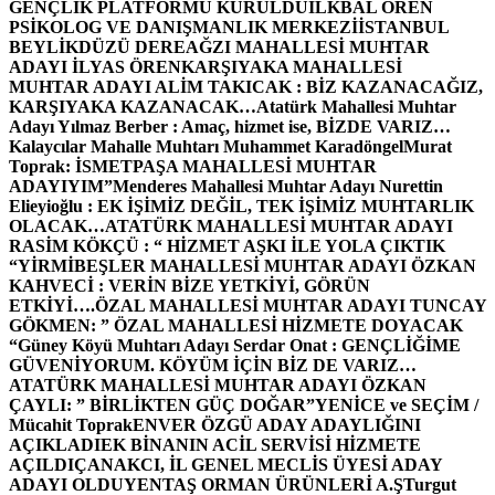
GENÇLİK PLATFORMU KURULDU
İLKBAL ÖREN
PSİKOLOG VE DANIŞMANLIK MERKEZİ
İSTANBUL
BEYLİKDÜZÜ DEREAĞZI MAHALLESİ MUHTAR
ADAYI İLYAS ÖREN
KARŞIYAKA MAHALLESİ
MUHTAR ADAYI ALİM TAKICAK : BİZ KAZANACAĞIZ,
KARŞIYAKA KAZANACAK…
Atatürk Mahallesi Muhtar
Adayı Yılmaz Berber : Amaç, hizmet ise, BİZDE VARIZ…
Kalaycılar Mahalle Muhtarı Muhammet Karadöngel
Murat
Toprak: İSMETPAŞA MAHALLESİ MUHTAR
ADAYIYIM”
Menderes Mahallesi Muhtar Adayı Nurettin
Elieyioğlu : EK İŞİMİZ DEĞİL, TEK İŞİMİZ MUHTARLIK
OLACAK…
ATATÜRK MAHALLESİ MUHTAR ADAYI
RASİM KÖKÇÜ : “ HİZMET AŞKI İLE YOLA ÇIKTIK
“
YİRMİBEŞLER MAHALLESİ MUHTAR ADAYI ÖZKAN
KAHVECİ : VERİN BİZE YETKİYİ, GÖRÜN
ETKİYİ….
ÖZAL MAHALLESİ MUHTAR ADAYI TUNCAY
GÖKMEN: ” ÖZAL MAHALLESİ HİZMETE DOYACAK
“
Güney Köyü Muhtarı Adayı Serdar Onat : GENÇLİĞİME
GÜVENİYORUM. KÖYÜM İÇİN BİZ DE VARIZ…
ATATÜRK MAHALLESİ MUHTAR ADAYI ÖZKAN
ÇAYLI: ” BİRLİKTEN GÜÇ DOĞAR”
YENİCE ve SEÇİM /
Mücahit Toprak
ENVER ÖZGÜ ADAY ADAYLIĞINI
AÇIKLADI
EK BİNANIN ACİL SERVİSİ HİZMETE
AÇILDI
ÇANAKCI, İL GENEL MECLİS ÜYESİ ADAY
ADAYI OLDU
YENTAŞ ORMAN ÜRÜNLERİ A.Ş
Turgut