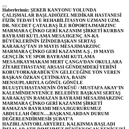
İçeriğe
atla
Haberlerimiz:
ŞEKER KANYONU YOLUNDA
ÇALIŞMALAR BAŞLADI
ÖZEL MEDİKAR HASTANESİ
FİZİK TEDAVİ VE REHABİLİTASYON UZMANI UZM.
DR. NECDET ÇATALBAŞ İLE RÖPORTAJ
MARZINC
MARMARA ÇİNKO GERİ KAZANIM ŞİRKETİ KURBAN
BAYRAMI KUTLAMA MESAJI
GENÇ AN-KA
BÜYÜKLERİNİN İZİNDE
BAŞKAN SERTAŞ
KARAKAŞ’TAN 19 MAYIS MESAJI
MARZINC
MARMARA ÇİNKO GERİ KAZANIM A.Ş , 19 MAYIS
GENÇLİK VE SPOR BAYRAMI KUTLAMA
MESAJI
KAYMAKAM MERT ÇANGA’DAN OKULLARA
ZİYARET
HASTANE ARSASI GÜNDEMDEKİ YERİNİ
KORUYOR
KARABÜK’ÜN GELECEĞİNE YÖN VEREN
BAŞKAN ÖZKAN ÇETİNKAYA, BASIN
MENSUPLARIYLA GÖNÜL GÖNÜLE
BULUŞTU
HASTANENİN ÖYKÜSÜ / MUSTAFA AKAY’IN
KALEMİNDEN
YENİCE BELEDİYE BAŞKANI SERTAŞ
KARAKAŞ’IN RAMAZAN BAYRAMI MESAJI
MARZINC
MARMARA ÇİNKO GERİ KAZANIM ŞİRKETİ
RAMAZAN BAYRAMI MESAJI
GURURUMUZ
ABDULLAH ÖREN….
BAŞKANLARDAN DURUM
DEĞERLENDİRMESİ
8 ŞUBAT’A
HAZIRLANIYORLAR
YEREL KALKINMA BAŞLADI