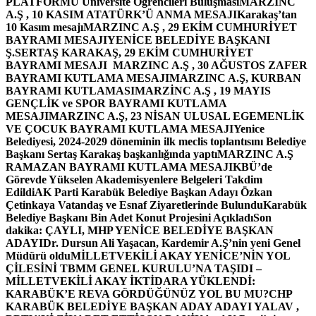
PLATFORMU Üniversite Öğrencileri Buluşması
MARZINC
A.Ş , 10 KASIM ATATÜRK’Ü ANMA MESAJI
Karakaş’tan
10 Kasım mesajı
MARZINC A.Ş , 29 EKİM CUMHURİYET
BAYRAMI MESAJI
YENİCE BELEDİYE BAŞKANI
Ş.SERTAŞ KARAKAŞ, 29 EKİM CUMHURİYET
BAYRAMI MESAJI
MARZINC A.Ş , 30 AĞUSTOS ZAFER
BAYRAMI KUTLAMA MESAJI
MARZINC A.Ş, KURBAN
BAYRAMI KUTLAMASI
MARZİNC A.Ş , 19 MAYIS
GENÇLİK ve SPOR BAYRAMI KUTLAMA
MESAJI
MARZINC A.Ş, 23 NİSAN ULUSAL EGEMENLİK
VE ÇOCUK BAYRAMI KUTLAMA MESAJI
Yenice
Belediyesi, 2024-2029 döneminin ilk meclis toplantısını Belediye
Başkanı Sertaş Karakaş başkanlığında yaptı
MARZINC A.Ş
RAMAZAN BAYRAMI KUTLAMA MESAJI
KBÜ’de
Görevde Yükselen Akademisyenlere Belgeleri Takdim
Edildi
AK Parti Karabük Belediye Başkan Adayı Özkan
Çetinkaya Vatandaş ve Esnaf Ziyaretlerinde Bulundu
Karabük
Belediye Başkanı Bin Adet Konut Projesini Açıkladı
Son
dakika: ÇAYLI, MHP YENİCE BELEDİYE BAŞKAN
ADAYI
Dr. Dursun Ali Yaşacan, Kardemir A.Ş’nin yeni Genel
Müdürü oldu
MİLLETVEKİLİ AKAY YENİCE’NİN YOL
ÇİLESİNİ TBMM GENEL KURULU’NA TAŞIDI –
MİLLETVEKİLİ AKAY İKTİDARA YÜKLENDİ:
KARABÜK’E REVA GÖRDÜĞÜNÜZ YOL BU MU?
CHP
KARABÜK BELEDİYE BAŞKAN ADAY ADAYI YALAV ,