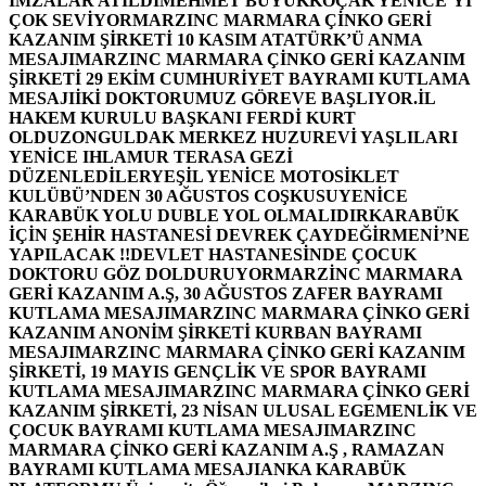
İMZALAR ATILDI
MEHMET BÜYÜKKOÇAK YENİCE’Yİ
ÇOK SEVİYOR
MARZINC MARMARA ÇİNKO GERİ
KAZANIM ŞİRKETİ 10 KASIM ATATÜRK’Ü ANMA
MESAJI
MARZINC MARMARA ÇİNKO GERİ KAZANIM
ŞİRKETİ 29 EKİM CUMHURİYET BAYRAMI KUTLAMA
MESAJI
İKİ DOKTORUMUZ GÖREVE BAŞLIYOR.
İL
HAKEM KURULU BAŞKANI FERDİ KURT
OLDU
ZONGULDAK MERKEZ HUZUREVİ YAŞLILARI
YENİCE IHLAMUR TERASA GEZİ
DÜZENLEDİLER
YEŞİL YENİCE MOTOSİKLET
KULÜBÜ’NDEN 30 AĞUSTOS COŞKUSU
YENİCE
KARABÜK YOLU DUBLE YOL OLMALIDIR
KARABÜK
İÇİN ŞEHİR HASTANESİ DEVREK ÇAYDEĞİRMENİ’NE
YAPILACAK !!
DEVLET HASTANESİNDE ÇOCUK
DOKTORU GÖZ DOLDURUYOR
MARZİNC MARMARA
GERİ KAZANIM A.Ş, 30 AĞUSTOS ZAFER BAYRAMI
KUTLAMA MESAJI
MARZINC MARMARA ÇİNKO GERİ
KAZANIM ANONİM ŞİRKETİ KURBAN BAYRAMI
MESAJI
MARZINC MARMARA ÇİNKO GERİ KAZANIM
ŞİRKETİ, 19 MAYIS GENÇLİK VE SPOR BAYRAMI
KUTLAMA MESAJI
MARZINC MARMARA ÇİNKO GERİ
KAZANIM ŞİRKETİ, 23 NİSAN ULUSAL EGEMENLİK VE
ÇOCUK BAYRAMI KUTLAMA MESAJI
MARZINC
MARMARA ÇİNKO GERİ KAZANIM A.Ş , RAMAZAN
BAYRAMI KUTLAMA MESAJI
ANKA KARABÜK