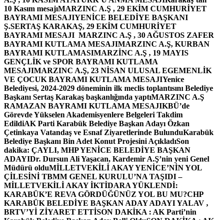
10 Kasım mesajı
MARZINC A.Ş , 29 EKİM CUMHURİYET
BAYRAMI MESAJI
YENİCE BELEDİYE BAŞKANI
Ş.SERTAŞ KARAKAŞ, 29 EKİM CUMHURİYET
BAYRAMI MESAJI
MARZINC A.Ş , 30 AĞUSTOS ZAFER
BAYRAMI KUTLAMA MESAJI
MARZINC A.Ş, KURBAN
BAYRAMI KUTLAMASI
MARZİNC A.Ş , 19 MAYIS
GENÇLİK ve SPOR BAYRAMI KUTLAMA
MESAJI
MARZINC A.Ş, 23 NİSAN ULUSAL EGEMENLİK
VE ÇOCUK BAYRAMI KUTLAMA MESAJI
Yenice
Belediyesi, 2024-2029 döneminin ilk meclis toplantısını Belediye
Başkanı Sertaş Karakaş başkanlığında yaptı
MARZINC A.Ş
RAMAZAN BAYRAMI KUTLAMA MESAJI
KBÜ’de
Görevde Yükselen Akademisyenlere Belgeleri Takdim
Edildi
AK Parti Karabük Belediye Başkan Adayı Özkan
Çetinkaya Vatandaş ve Esnaf Ziyaretlerinde Bulundu
Karabük
Belediye Başkanı Bin Adet Konut Projesini Açıkladı
Son
dakika: ÇAYLI, MHP YENİCE BELEDİYE BAŞKAN
ADAYI
Dr. Dursun Ali Yaşacan, Kardemir A.Ş’nin yeni Genel
Müdürü oldu
MİLLETVEKİLİ AKAY YENİCE’NİN YOL
ÇİLESİNİ TBMM GENEL KURULU’NA TAŞIDI –
MİLLETVEKİLİ AKAY İKTİDARA YÜKLENDİ:
KARABÜK’E REVA GÖRDÜĞÜNÜZ YOL BU MU?
CHP
KARABÜK BELEDİYE BAŞKAN ADAY ADAYI YALAV ,
BRTV’Yİ ZİYARET ETTİ
SON DAKİKA : AK Parti’nin