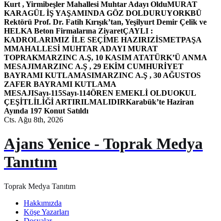
Kurt , Yirmibeşler Mahallesi Muhtar Adayı Oldu
MURAT
KARAGÜL İŞ YAŞAMINDA GÖZ DOLDURUYOR
KBÜ
Rektörü Prof. Dr. Fatih Kırışık’tan, Yeşilyurt Demir Çelik ve
HELKA Beton Firmalarına Ziyaret
ÇAYLI :
KADROLARIMIZ İLE SEÇİME HAZIRIZ
İSMETPAŞA
MMAHALLESİ MUHTAR ADAYI MURAT
TOPRAK
MARZINC A.Ş, 10 KASIM ATATÜRK’Ü ANMA
MESAJI
MARZINC A.Ş , 29 EKİM CUMHURİYET
BAYRAMI KUTLAMASI
MARZINC A.Ş , 30 AĞUSTOS
ZAFER BAYRAMI KUTLAMA
MESAJI
Sayı-115
Sayı-114
ÖREN EMEKLİ OLDU
OKUL
ÇEŞİTLİLİĞİ ARTIRILMALIDIR
Karabük’te Haziran
Ayında 197 Konut Satıldı
Cts. Ağu 8th, 2026
Ajans Yenice - Toprak Medya
Tanıtım
Toprak Medya Tanıtım
Hakkımızda
Köşe Yazarları
Dosyalar