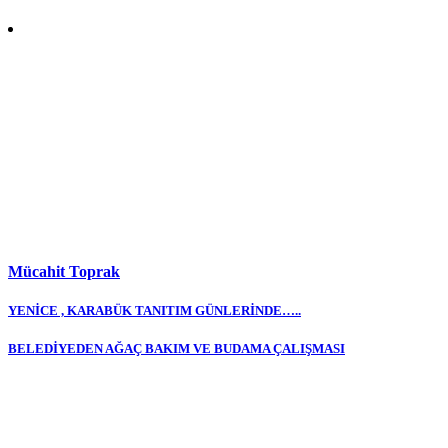
Mücahit Toprak
Yazı
YENİCE , KARABÜK TANITIM GÜNLERİNDE…..
gezinmesi
BELEDİYEDEN AĞAÇ BAKIM VE BUDAMA ÇALIŞMASI