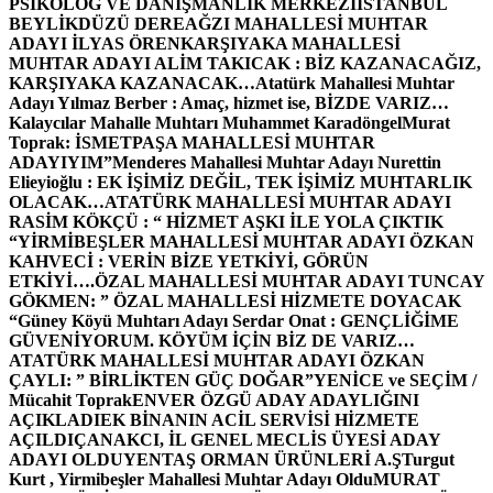
PSİKOLOG VE DANIŞMANLIK MERKEZİ
İSTANBUL
BEYLİKDÜZÜ DEREAĞZI MAHALLESİ MUHTAR
ADAYI İLYAS ÖREN
KARŞIYAKA MAHALLESİ
MUHTAR ADAYI ALİM TAKICAK : BİZ KAZANACAĞIZ,
KARŞIYAKA KAZANACAK…
Atatürk Mahallesi Muhtar
Adayı Yılmaz Berber : Amaç, hizmet ise, BİZDE VARIZ…
Kalaycılar Mahalle Muhtarı Muhammet Karadöngel
Murat
Toprak: İSMETPAŞA MAHALLESİ MUHTAR
ADAYIYIM”
Menderes Mahallesi Muhtar Adayı Nurettin
Elieyioğlu : EK İŞİMİZ DEĞİL, TEK İŞİMİZ MUHTARLIK
OLACAK…
ATATÜRK MAHALLESİ MUHTAR ADAYI
RASİM KÖKÇÜ : “ HİZMET AŞKI İLE YOLA ÇIKTIK
“
YİRMİBEŞLER MAHALLESİ MUHTAR ADAYI ÖZKAN
KAHVECİ : VERİN BİZE YETKİYİ, GÖRÜN
ETKİYİ….
ÖZAL MAHALLESİ MUHTAR ADAYI TUNCAY
GÖKMEN: ” ÖZAL MAHALLESİ HİZMETE DOYACAK
“
Güney Köyü Muhtarı Adayı Serdar Onat : GENÇLİĞİME
GÜVENİYORUM. KÖYÜM İÇİN BİZ DE VARIZ…
ATATÜRK MAHALLESİ MUHTAR ADAYI ÖZKAN
ÇAYLI: ” BİRLİKTEN GÜÇ DOĞAR”
YENİCE ve SEÇİM /
Mücahit Toprak
ENVER ÖZGÜ ADAY ADAYLIĞINI
AÇIKLADI
EK BİNANIN ACİL SERVİSİ HİZMETE
AÇILDI
ÇANAKCI, İL GENEL MECLİS ÜYESİ ADAY
ADAYI OLDU
YENTAŞ ORMAN ÜRÜNLERİ A.Ş
Turgut
Kurt , Yirmibeşler Mahallesi Muhtar Adayı Oldu
MURAT