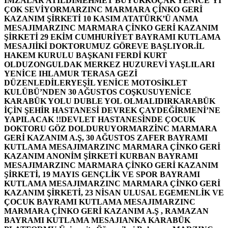
İMZALAR ATILDI
MEHMET BÜYÜKKOÇAK YENİCE’Yİ
ÇOK SEVİYOR
MARZINC MARMARA ÇİNKO GERİ
KAZANIM ŞİRKETİ 10 KASIM ATATÜRK’Ü ANMA
MESAJI
MARZINC MARMARA ÇİNKO GERİ KAZANIM
ŞİRKETİ 29 EKİM CUMHURİYET BAYRAMI KUTLAMA
MESAJI
İKİ DOKTORUMUZ GÖREVE BAŞLIYOR.
İL
HAKEM KURULU BAŞKANI FERDİ KURT
OLDU
ZONGULDAK MERKEZ HUZUREVİ YAŞLILARI
YENİCE IHLAMUR TERASA GEZİ
DÜZENLEDİLER
YEŞİL YENİCE MOTOSİKLET
KULÜBÜ’NDEN 30 AĞUSTOS COŞKUSU
YENİCE
KARABÜK YOLU DUBLE YOL OLMALIDIR
KARABÜK
İÇİN ŞEHİR HASTANESİ DEVREK ÇAYDEĞİRMENİ’NE
YAPILACAK !!
DEVLET HASTANESİNDE ÇOCUK
DOKTORU GÖZ DOLDURUYOR
MARZİNC MARMARA
GERİ KAZANIM A.Ş, 30 AĞUSTOS ZAFER BAYRAMI
KUTLAMA MESAJI
MARZINC MARMARA ÇİNKO GERİ
KAZANIM ANONİM ŞİRKETİ KURBAN BAYRAMI
MESAJI
MARZINC MARMARA ÇİNKO GERİ KAZANIM
ŞİRKETİ, 19 MAYIS GENÇLİK VE SPOR BAYRAMI
KUTLAMA MESAJI
MARZINC MARMARA ÇİNKO GERİ
KAZANIM ŞİRKETİ, 23 NİSAN ULUSAL EGEMENLİK VE
ÇOCUK BAYRAMI KUTLAMA MESAJI
MARZINC
MARMARA ÇİNKO GERİ KAZANIM A.Ş , RAMAZAN
BAYRAMI KUTLAMA MESAJI
ANKA KARABÜK