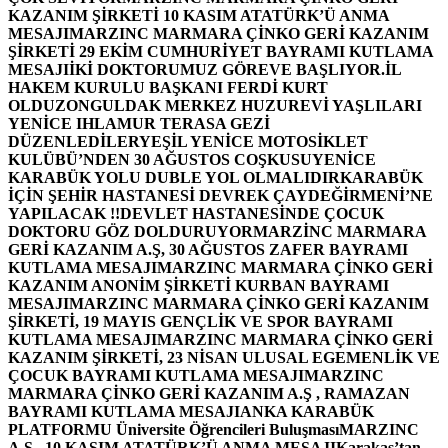
KAZANIM ŞİRKETİ 10 KASIM ATATÜRK’Ü ANMA
MESAJI
MARZINC MARMARA ÇİNKO GERİ KAZANIM
ŞİRKETİ 29 EKİM CUMHURİYET BAYRAMI KUTLAMA
MESAJI
İKİ DOKTORUMUZ GÖREVE BAŞLIYOR.
İL
HAKEM KURULU BAŞKANI FERDİ KURT
OLDU
ZONGULDAK MERKEZ HUZUREVİ YAŞLILARI
YENİCE IHLAMUR TERASA GEZİ
DÜZENLEDİLER
YEŞİL YENİCE MOTOSİKLET
KULÜBÜ’NDEN 30 AĞUSTOS COŞKUSU
YENİCE
KARABÜK YOLU DUBLE YOL OLMALIDIR
KARABÜK
İÇİN ŞEHİR HASTANESİ DEVREK ÇAYDEĞİRMENİ’NE
YAPILACAK !!
DEVLET HASTANESİNDE ÇOCUK
DOKTORU GÖZ DOLDURUYOR
MARZİNC MARMARA
GERİ KAZANIM A.Ş, 30 AĞUSTOS ZAFER BAYRAMI
KUTLAMA MESAJI
MARZINC MARMARA ÇİNKO GERİ
KAZANIM ANONİM ŞİRKETİ KURBAN BAYRAMI
MESAJI
MARZINC MARMARA ÇİNKO GERİ KAZANIM
ŞİRKETİ, 19 MAYIS GENÇLİK VE SPOR BAYRAMI
KUTLAMA MESAJI
MARZINC MARMARA ÇİNKO GERİ
KAZANIM ŞİRKETİ, 23 NİSAN ULUSAL EGEMENLİK VE
ÇOCUK BAYRAMI KUTLAMA MESAJI
MARZINC
MARMARA ÇİNKO GERİ KAZANIM A.Ş , RAMAZAN
BAYRAMI KUTLAMA MESAJI
ANKA KARABÜK
PLATFORMU Üniversite Öğrencileri Buluşması
MARZINC
A.Ş , 10 KASIM ATATÜRK’Ü ANMA MESAJI
Karakaş’tan