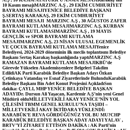
10 Kasım mesajı
MARZINC A.Ş , 29 EKİM CUMHURİYET
BAYRAMI MESAJI
YENİCE BELEDİYE BAŞKANI
Ş.SERTAŞ KARAKAŞ, 29 EKİM CUMHURİYET
BAYRAMI MESAJI
MARZINC A.Ş , 30 AĞUSTOS ZAFER
BAYRAMI KUTLAMA MESAJI
MARZINC A.Ş, KURBAN
BAYRAMI KUTLAMASI
MARZİNC A.Ş , 19 MAYIS
GENÇLİK ve SPOR BAYRAMI KUTLAMA
MESAJI
MARZINC A.Ş, 23 NİSAN ULUSAL EGEMENLİK
VE ÇOCUK BAYRAMI KUTLAMA MESAJI
Yenice
Belediyesi, 2024-2029 döneminin ilk meclis toplantısını Belediye
Başkanı Sertaş Karakaş başkanlığında yaptı
MARZINC A.Ş
RAMAZAN BAYRAMI KUTLAMA MESAJI
KBÜ’de
Görevde Yükselen Akademisyenlere Belgeleri Takdim
Edildi
AK Parti Karabük Belediye Başkan Adayı Özkan
Çetinkaya Vatandaş ve Esnaf Ziyaretlerinde Bulundu
Karabük
Belediye Başkanı Bin Adet Konut Projesini Açıkladı
Son
dakika: ÇAYLI, MHP YENİCE BELEDİYE BAŞKAN
ADAYI
Dr. Dursun Ali Yaşacan, Kardemir A.Ş’nin yeni Genel
Müdürü oldu
MİLLETVEKİLİ AKAY YENİCE’NİN YOL
ÇİLESİNİ TBMM GENEL KURULU’NA TAŞIDI –
MİLLETVEKİLİ AKAY İKTİDARA YÜKLENDİ:
KARABÜK’E REVA GÖRDÜĞÜNÜZ YOL BU MU?
CHP
KARABÜK BELEDİYE BAŞKAN ADAY ADAYI YALAV ,
BRTV’Yİ ZİYARET ETTİ
SON DAKİKA : AK Parti’nin