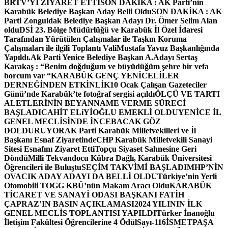
BRTV’Yİ ZİYARET ETTİ
SON DAKİKA : AK Parti’nin
Karabük Belediye Başkan Aday Belli Oldu
SON DAKİKA : AK
Parti Zonguldak Belediye Başkan Adayı Dr. Ömer Selim Alan
oldu
DSİ 23. Bölge Müdürlüğü ve Karabük İl Özel İdaresi
Tarafından Yürütülen Çalışmalar ile Taşkın Koruma
Çalışmaları ile ilgili Toplantı ValiMustafa Yavuz Başkanlığında
Yapıldı.
Ak Parti Yenice Belediye Başkan A.Adayı Sertaş
Karakaş : “Benim doğduğum ve büyüdüğüm şehre bir vefa
borcum var “
KARABÜK GENÇ YENİCELİLER
DERNEĞİNDEN ETKİNLİK
10 Ocak Çalışan Gazeteciler
Günü’nde Karabük’te fotoğraf sergisi açıldı
ÖLÇÜ VE TARTI
ALETLERİNİN BEYANNAME VERME SÜRECİ
BAŞLADI
CAHİT ELiYİOĞLU EMEKLİ OLDU
YENİCE İL
GENEL MECLİSİNDE İNCEBACAK GÖZ
DOLDURUYOR
AK Parti Karabük Milletvekilleri ve İl
Başkanı Esnaf Ziyaretinde
CHP Karabük Milletvekili Sanayi
Sitesi Esnafını Ziyaret Etti
Topçu Siyaset Sahnesine Geri
Döndü
Milli Tekvandocu Kübra Dağlı, Karabük Üniversitesi
Öğrencileri ile Buluştu
SEÇİM TAKVİMİ BAŞLADI
MHP’NİN
OVACIK ADAY ADAYI DA BELLİ OLDU
Türkiye’nin Yerli
Otomobili TOGG KBÜ’nün Makam Aracı Oldu
KARABÜK
TİCARET VE SANAYİ ODASI BAŞKANI FATİH
ÇAPRAZ’IN BASIN AÇIKLAMASI
2024 YILININ İLK
GENEL MECLİS TOPLANTISI YAPILDI
Türker İnanoğlu
İletişim Fakültesi Öğrencilerine 4 Ödül
Sayı-116
İSMETPAŞA