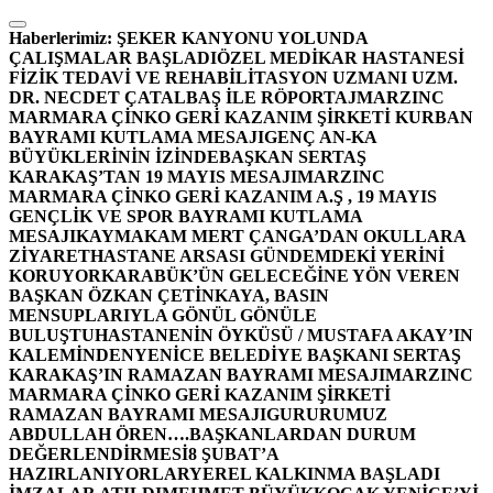
İçeriğe
atla
Haberlerimiz:
ŞEKER KANYONU YOLUNDA
ÇALIŞMALAR BAŞLADI
ÖZEL MEDİKAR HASTANESİ
FİZİK TEDAVİ VE REHABİLİTASYON UZMANI UZM.
DR. NECDET ÇATALBAŞ İLE RÖPORTAJ
MARZINC
MARMARA ÇİNKO GERİ KAZANIM ŞİRKETİ KURBAN
BAYRAMI KUTLAMA MESAJI
GENÇ AN-KA
BÜYÜKLERİNİN İZİNDE
BAŞKAN SERTAŞ
KARAKAŞ’TAN 19 MAYIS MESAJI
MARZINC
MARMARA ÇİNKO GERİ KAZANIM A.Ş , 19 MAYIS
GENÇLİK VE SPOR BAYRAMI KUTLAMA
MESAJI
KAYMAKAM MERT ÇANGA’DAN OKULLARA
ZİYARET
HASTANE ARSASI GÜNDEMDEKİ YERİNİ
KORUYOR
KARABÜK’ÜN GELECEĞİNE YÖN VEREN
BAŞKAN ÖZKAN ÇETİNKAYA, BASIN
MENSUPLARIYLA GÖNÜL GÖNÜLE
BULUŞTU
HASTANENİN ÖYKÜSÜ / MUSTAFA AKAY’IN
KALEMİNDEN
YENİCE BELEDİYE BAŞKANI SERTAŞ
KARAKAŞ’IN RAMAZAN BAYRAMI MESAJI
MARZINC
MARMARA ÇİNKO GERİ KAZANIM ŞİRKETİ
RAMAZAN BAYRAMI MESAJI
GURURUMUZ
ABDULLAH ÖREN….
BAŞKANLARDAN DURUM
DEĞERLENDİRMESİ
8 ŞUBAT’A
HAZIRLANIYORLAR
YEREL KALKINMA BAŞLADI