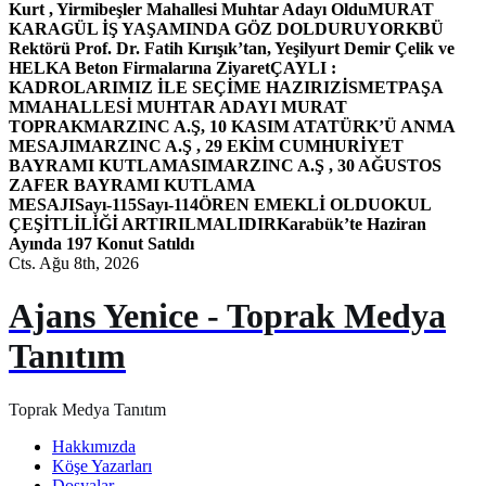
Kurt , Yirmibeşler Mahallesi Muhtar Adayı Oldu
MURAT
KARAGÜL İŞ YAŞAMINDA GÖZ DOLDURUYOR
KBÜ
Rektörü Prof. Dr. Fatih Kırışık’tan, Yeşilyurt Demir Çelik ve
HELKA Beton Firmalarına Ziyaret
ÇAYLI :
KADROLARIMIZ İLE SEÇİME HAZIRIZ
İSMETPAŞA
MMAHALLESİ MUHTAR ADAYI MURAT
TOPRAK
MARZINC A.Ş, 10 KASIM ATATÜRK’Ü ANMA
MESAJI
MARZINC A.Ş , 29 EKİM CUMHURİYET
BAYRAMI KUTLAMASI
MARZINC A.Ş , 30 AĞUSTOS
ZAFER BAYRAMI KUTLAMA
MESAJI
Sayı-115
Sayı-114
ÖREN EMEKLİ OLDU
OKUL
ÇEŞİTLİLİĞİ ARTIRILMALIDIR
Karabük’te Haziran
Ayında 197 Konut Satıldı
Cts. Ağu 8th, 2026
Ajans Yenice - Toprak Medya
Tanıtım
Toprak Medya Tanıtım
Hakkımızda
Köşe Yazarları
Dosyalar