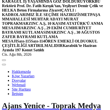
KARAGÜL İŞ YAŞAMINDA GÖZ DOLDURUYOR
KBÜ
Rektörü Prof. Dr. Fatih Kırışık’tan, Yeşilyurt Demir Çelik ve
HELKA Beton Firmalarına Ziyaret
ÇAYLI :
KADROLARIMIZ İLE SEÇİME HAZIRIZ
İSMETPAŞA
MMAHALLESİ MUHTAR ADAYI MURAT
TOPRAK
MARZINC A.Ş, 10 KASIM ATATÜRK’Ü ANMA
MESAJI
MARZINC A.Ş , 29 EKİM CUMHURİYET
BAYRAMI KUTLAMASI
MARZINC A.Ş , 30 AĞUSTOS
ZAFER BAYRAMI KUTLAMA
MESAJI
Sayı-115
Sayı-114
ÖREN EMEKLİ OLDU
OKUL
ÇEŞİTLİLİĞİ ARTIRILMALIDIR
Karabük’te Haziran
Ayında 197 Konut Satıldı
Cts. Ağu 8th, 2026
Hakkımızda
Köşe Yazarları
Dosyalar
Webmail
Site Haritası
İletişim
Ajans Yenice - Toprak Medya