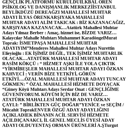
GENÇLİK PLATFORMU KURULDU
İLKBAL ÖREN
PSİKOLOG VE DANIŞMANLIK MERKEZİ
İSTANBUL
BEYLİKDÜZÜ DEREAĞZI MAHALLESİ MUHTAR
ADAYI İLYAS ÖREN
KARŞIYAKA MAHALLESİ
MUHTAR ADAYI ALİM TAKICAK : BİZ KAZANACAĞIZ,
KARŞIYAKA KAZANACAK…
Atatürk Mahallesi Muhtar
Adayı Yılmaz Berber : Amaç, hizmet ise, BİZDE VARIZ…
Kalaycılar Mahalle Muhtarı Muhammet Karadöngel
Murat
Toprak: İSMETPAŞA MAHALLESİ MUHTAR
ADAYIYIM”
Menderes Mahallesi Muhtar Adayı Nurettin
Elieyioğlu : EK İŞİMİZ DEĞİL, TEK İŞİMİZ MUHTARLIK
OLACAK…
ATATÜRK MAHALLESİ MUHTAR ADAYI
RASİM KÖKÇÜ : “ HİZMET AŞKI İLE YOLA ÇIKTIK
“
YİRMİBEŞLER MAHALLESİ MUHTAR ADAYI ÖZKAN
KAHVECİ : VERİN BİZE YETKİYİ, GÖRÜN
ETKİYİ….
ÖZAL MAHALLESİ MUHTAR ADAYI TUNCAY
GÖKMEN: ” ÖZAL MAHALLESİ HİZMETE DOYACAK
“
Güney Köyü Muhtarı Adayı Serdar Onat : GENÇLİĞİME
GÜVENİYORUM. KÖYÜM İÇİN BİZ DE VARIZ…
ATATÜRK MAHALLESİ MUHTAR ADAYI ÖZKAN
ÇAYLI: ” BİRLİKTEN GÜÇ DOĞAR”
YENİCE ve SEÇİM /
Mücahit Toprak
ENVER ÖZGÜ ADAY ADAYLIĞINI
AÇIKLADI
EK BİNANIN ACİL SERVİSİ HİZMETE
AÇILDI
ÇANAKCI, İL GENEL MECLİS ÜYESİ ADAY
ADAYI OLDU
YENTAŞ ORMAN ÜRÜNLERİ A.Ş
Turgut