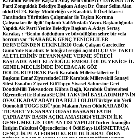
Karabük Belediye Başkan Aday Belli Oldu
SON DAKİKA : AK
Parti Zonguldak Belediye Başkan Adayı Dr. Ömer Selim Alan
oldu
DSİ 23. Bölge Müdürlüğü ve Karabük İl Özel İdaresi
Tarafından Yürütülen Çalışmalar ile Taşkın Koruma
Çalışmaları ile ilgili Toplantı ValiMustafa Yavuz Başkanlığında
Yapıldı.
Ak Parti Yenice Belediye Başkan A.Adayı Sertaş
Karakaş : “Benim doğduğum ve büyüdüğüm şehre bir vefa
borcum var “
KARABÜK GENÇ YENİCELİLER
DERNEĞİNDEN ETKİNLİK
10 Ocak Çalışan Gazeteciler
Günü’nde Karabük’te fotoğraf sergisi açıldı
ÖLÇÜ VE TARTI
ALETLERİNİN BEYANNAME VERME SÜRECİ
BAŞLADI
CAHİT ELiYİOĞLU EMEKLİ OLDU
YENİCE İL
GENEL MECLİSİNDE İNCEBACAK GÖZ
DOLDURUYOR
AK Parti Karabük Milletvekilleri ve İl
Başkanı Esnaf Ziyaretinde
CHP Karabük Milletvekili Sanayi
Sitesi Esnafını Ziyaret Etti
Topçu Siyaset Sahnesine Geri
Döndü
Milli Tekvandocu Kübra Dağlı, Karabük Üniversitesi
Öğrencileri ile Buluştu
SEÇİM TAKVİMİ BAŞLADI
MHP’NİN
OVACIK ADAY ADAYI DA BELLİ OLDU
Türkiye’nin Yerli
Otomobili TOGG KBÜ’nün Makam Aracı Oldu
KARABÜK
TİCARET VE SANAYİ ODASI BAŞKANI FATİH
ÇAPRAZ’IN BASIN AÇIKLAMASI
2024 YILININ İLK
GENEL MECLİS TOPLANTISI YAPILDI
Türker İnanoğlu
İletişim Fakültesi Öğrencilerine 4 Ödül
Sayı-116
İSMETPAŞA
GENÇLİK PLATFORMU KURULDU
İLKBAL ÖREN