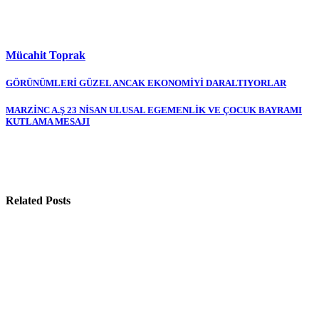
Mücahit Toprak
Yazı
GÖRÜNÜMLERİ GÜZEL ANCAK EKONOMİYİ DARALTIYORLAR
gezinmesi
MARZİNC A.Ş 23 NİSAN ULUSAL EGEMENLİK VE ÇOCUK BAYRAMI
KUTLAMA MESAJI
Related Posts