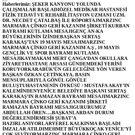
Haberlerimiz:
ŞEKER KANYONU YOLUNDA
ÇALIŞMALAR BAŞLADI
ÖZEL MEDİKAR HASTANESİ
FİZİK TEDAVİ VE REHABİLİTASYON UZMANI UZM.
DR. NECDET ÇATALBAŞ İLE RÖPORTAJ
MARZINC
MARMARA ÇİNKO GERİ KAZANIM ŞİRKETİ KURBAN
BAYRAMI KUTLAMA MESAJI
GENÇ AN-KA
BÜYÜKLERİNİN İZİNDE
BAŞKAN SERTAŞ
KARAKAŞ’TAN 19 MAYIS MESAJI
MARZINC
MARMARA ÇİNKO GERİ KAZANIM A.Ş , 19 MAYIS
GENÇLİK VE SPOR BAYRAMI KUTLAMA
MESAJI
KAYMAKAM MERT ÇANGA’DAN OKULLARA
ZİYARET
HASTANE ARSASI GÜNDEMDEKİ YERİNİ
KORUYOR
KARABÜK’ÜN GELECEĞİNE YÖN VEREN
BAŞKAN ÖZKAN ÇETİNKAYA, BASIN
MENSUPLARIYLA GÖNÜL GÖNÜLE
BULUŞTU
HASTANENİN ÖYKÜSÜ / MUSTAFA AKAY’IN
KALEMİNDEN
YENİCE BELEDİYE BAŞKANI SERTAŞ
KARAKAŞ’IN RAMAZAN BAYRAMI MESAJI
MARZINC
MARMARA ÇİNKO GERİ KAZANIM ŞİRKETİ
RAMAZAN BAYRAMI MESAJI
GURURUMUZ
ABDULLAH ÖREN….
BAŞKANLARDAN DURUM
DEĞERLENDİRMESİ
8 ŞUBAT’A
HAZIRLANIYORLAR
YEREL KALKINMA BAŞLADI
İMZALAR ATILDI
MEHMET BÜYÜKKOÇAK YENİCE’Yİ
ÇOK SEVİYOR
MARZINC MARMARA ÇİNKO GERİ