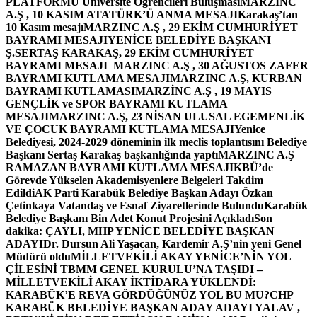
PLATFORMU Üniversite Öğrencileri Buluşması
MARZINC
A.Ş , 10 KASIM ATATÜRK’Ü ANMA MESAJI
Karakaş’tan
10 Kasım mesajı
MARZINC A.Ş , 29 EKİM CUMHURİYET
BAYRAMI MESAJI
YENİCE BELEDİYE BAŞKANI
Ş.SERTAŞ KARAKAŞ, 29 EKİM CUMHURİYET
BAYRAMI MESAJI
MARZINC A.Ş , 30 AĞUSTOS ZAFER
BAYRAMI KUTLAMA MESAJI
MARZINC A.Ş, KURBAN
BAYRAMI KUTLAMASI
MARZİNC A.Ş , 19 MAYIS
GENÇLİK ve SPOR BAYRAMI KUTLAMA
MESAJI
MARZINC A.Ş, 23 NİSAN ULUSAL EGEMENLİK
VE ÇOCUK BAYRAMI KUTLAMA MESAJI
Yenice
Belediyesi, 2024-2029 döneminin ilk meclis toplantısını Belediye
Başkanı Sertaş Karakaş başkanlığında yaptı
MARZINC A.Ş
RAMAZAN BAYRAMI KUTLAMA MESAJI
KBÜ’de
Görevde Yükselen Akademisyenlere Belgeleri Takdim
Edildi
AK Parti Karabük Belediye Başkan Adayı Özkan
Çetinkaya Vatandaş ve Esnaf Ziyaretlerinde Bulundu
Karabük
Belediye Başkanı Bin Adet Konut Projesini Açıkladı
Son
dakika: ÇAYLI, MHP YENİCE BELEDİYE BAŞKAN
ADAYI
Dr. Dursun Ali Yaşacan, Kardemir A.Ş’nin yeni Genel
Müdürü oldu
MİLLETVEKİLİ AKAY YENİCE’NİN YOL
ÇİLESİNİ TBMM GENEL KURULU’NA TAŞIDI –
MİLLETVEKİLİ AKAY İKTİDARA YÜKLENDİ:
KARABÜK’E REVA GÖRDÜĞÜNÜZ YOL BU MU?
CHP
KARABÜK BELEDİYE BAŞKAN ADAY ADAYI YALAV ,