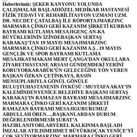
Haberlerimiz:
ŞEKER KANYONU YOLUNDA
ÇALIŞMALAR BAŞLADI
ÖZEL MEDİKAR HASTANESİ
FİZİK TEDAVİ VE REHABİLİTASYON UZMANI UZM.
DR. NECDET ÇATALBAŞ İLE RÖPORTAJ
MARZINC
MARMARA ÇİNKO GERİ KAZANIM ŞİRKETİ KURBAN
BAYRAMI KUTLAMA MESAJI
GENÇ AN-KA
BÜYÜKLERİNİN İZİNDE
BAŞKAN SERTAŞ
KARAKAŞ’TAN 19 MAYIS MESAJI
MARZINC
MARMARA ÇİNKO GERİ KAZANIM A.Ş , 19 MAYIS
GENÇLİK VE SPOR BAYRAMI KUTLAMA
MESAJI
KAYMAKAM MERT ÇANGA’DAN OKULLARA
ZİYARET
HASTANE ARSASI GÜNDEMDEKİ YERİNİ
KORUYOR
KARABÜK’ÜN GELECEĞİNE YÖN VEREN
BAŞKAN ÖZKAN ÇETİNKAYA, BASIN
MENSUPLARIYLA GÖNÜL GÖNÜLE
BULUŞTU
HASTANENİN ÖYKÜSÜ / MUSTAFA AKAY’IN
KALEMİNDEN
YENİCE BELEDİYE BAŞKANI SERTAŞ
KARAKAŞ’IN RAMAZAN BAYRAMI MESAJI
MARZINC
MARMARA ÇİNKO GERİ KAZANIM ŞİRKETİ
RAMAZAN BAYRAMI MESAJI
GURURUMUZ
ABDULLAH ÖREN….
BAŞKANLARDAN DURUM
DEĞERLENDİRMESİ
8 ŞUBAT’A
HAZIRLANIYORLAR
YEREL KALKINMA BAŞLADI
İMZALAR ATILDI
MEHMET BÜYÜKKOÇAK YENİCE’Yİ
ÇOK SEVİYOR
MARZINC MARMARA ÇİNKO GERİ