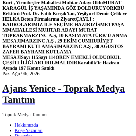
Kurt , Yirmibeşler Mahallesi Muhtar Adayı Oldu
MURAT
KARAGÜL İŞ YAŞAMINDA GÖZ DOLDURUYOR
KBÜ
Rektörü Prof. Dr. Fatih Kırışık’tan, Yeşilyurt Demir Çelik ve
HELKA Beton Firmalarına Ziyaret
ÇAYLI :
KADROLARIMIZ İLE SEÇİME HAZIRIZ
İSMETPAŞA
MMAHALLESİ MUHTAR ADAYI MURAT
TOPRAK
MARZINC A.Ş, 10 KASIM ATATÜRK’Ü ANMA
MESAJI
MARZINC A.Ş , 29 EKİM CUMHURİYET
BAYRAMI KUTLAMASI
MARZINC A.Ş , 30 AĞUSTOS
ZAFER BAYRAMI KUTLAMA
MESAJI
Sayı-115
Sayı-114
ÖREN EMEKLİ OLDU
OKUL
ÇEŞİTLİLİĞİ ARTIRILMALIDIR
Karabük’te Haziran
Ayında 197 Konut Satıldı
Paz. Ağu 9th, 2026
Ajans Yenice - Toprak Medya
Tanıtım
Toprak Medya Tanıtım
Hakkımızda
Köşe Yazarları
Dosyalar