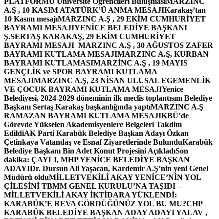
PLATFORMU Üniversite Öğrencileri Buluşması
MARZINC
A.Ş , 10 KASIM ATATÜRK’Ü ANMA MESAJI
Karakaş’tan
10 Kasım mesajı
MARZINC A.Ş , 29 EKİM CUMHURİYET
BAYRAMI MESAJI
YENİCE BELEDİYE BAŞKANI
Ş.SERTAŞ KARAKAŞ, 29 EKİM CUMHURİYET
BAYRAMI MESAJI
MARZINC A.Ş , 30 AĞUSTOS ZAFER
BAYRAMI KUTLAMA MESAJI
MARZINC A.Ş, KURBAN
BAYRAMI KUTLAMASI
MARZİNC A.Ş , 19 MAYIS
GENÇLİK ve SPOR BAYRAMI KUTLAMA
MESAJI
MARZINC A.Ş, 23 NİSAN ULUSAL EGEMENLİK
VE ÇOCUK BAYRAMI KUTLAMA MESAJI
Yenice
Belediyesi, 2024-2029 döneminin ilk meclis toplantısını Belediye
Başkanı Sertaş Karakaş başkanlığında yaptı
MARZINC A.Ş
RAMAZAN BAYRAMI KUTLAMA MESAJI
KBÜ’de
Görevde Yükselen Akademisyenlere Belgeleri Takdim
Edildi
AK Parti Karabük Belediye Başkan Adayı Özkan
Çetinkaya Vatandaş ve Esnaf Ziyaretlerinde Bulundu
Karabük
Belediye Başkanı Bin Adet Konut Projesini Açıkladı
Son
dakika: ÇAYLI, MHP YENİCE BELEDİYE BAŞKAN
ADAYI
Dr. Dursun Ali Yaşacan, Kardemir A.Ş’nin yeni Genel
Müdürü oldu
MİLLETVEKİLİ AKAY YENİCE’NİN YOL
ÇİLESİNİ TBMM GENEL KURULU’NA TAŞIDI –
MİLLETVEKİLİ AKAY İKTİDARA YÜKLENDİ:
KARABÜK’E REVA GÖRDÜĞÜNÜZ YOL BU MU?
CHP
KARABÜK BELEDİYE BAŞKAN ADAY ADAYI YALAV ,