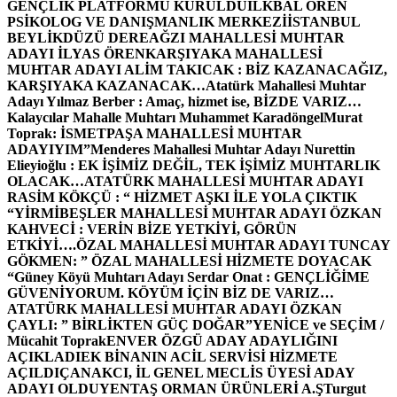
GENÇLİK PLATFORMU KURULDU
İLKBAL ÖREN
PSİKOLOG VE DANIŞMANLIK MERKEZİ
İSTANBUL
BEYLİKDÜZÜ DEREAĞZI MAHALLESİ MUHTAR
ADAYI İLYAS ÖREN
KARŞIYAKA MAHALLESİ
MUHTAR ADAYI ALİM TAKICAK : BİZ KAZANACAĞIZ,
KARŞIYAKA KAZANACAK…
Atatürk Mahallesi Muhtar
Adayı Yılmaz Berber : Amaç, hizmet ise, BİZDE VARIZ…
Kalaycılar Mahalle Muhtarı Muhammet Karadöngel
Murat
Toprak: İSMETPAŞA MAHALLESİ MUHTAR
ADAYIYIM”
Menderes Mahallesi Muhtar Adayı Nurettin
Elieyioğlu : EK İŞİMİZ DEĞİL, TEK İŞİMİZ MUHTARLIK
OLACAK…
ATATÜRK MAHALLESİ MUHTAR ADAYI
RASİM KÖKÇÜ : “ HİZMET AŞKI İLE YOLA ÇIKTIK
“
YİRMİBEŞLER MAHALLESİ MUHTAR ADAYI ÖZKAN
KAHVECİ : VERİN BİZE YETKİYİ, GÖRÜN
ETKİYİ….
ÖZAL MAHALLESİ MUHTAR ADAYI TUNCAY
GÖKMEN: ” ÖZAL MAHALLESİ HİZMETE DOYACAK
“
Güney Köyü Muhtarı Adayı Serdar Onat : GENÇLİĞİME
GÜVENİYORUM. KÖYÜM İÇİN BİZ DE VARIZ…
ATATÜRK MAHALLESİ MUHTAR ADAYI ÖZKAN
ÇAYLI: ” BİRLİKTEN GÜÇ DOĞAR”
YENİCE ve SEÇİM /
Mücahit Toprak
ENVER ÖZGÜ ADAY ADAYLIĞINI
AÇIKLADI
EK BİNANIN ACİL SERVİSİ HİZMETE
AÇILDI
ÇANAKCI, İL GENEL MECLİS ÜYESİ ADAY
ADAYI OLDU
YENTAŞ ORMAN ÜRÜNLERİ A.Ş
Turgut