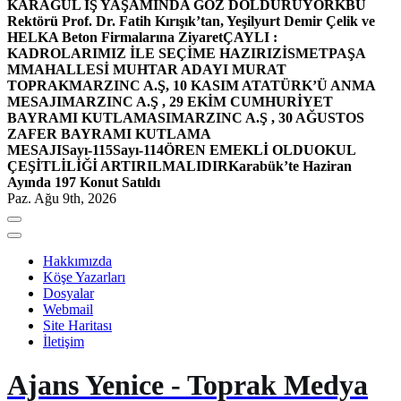
KARAGÜL İŞ YAŞAMINDA GÖZ DOLDURUYOR
KBÜ
Rektörü Prof. Dr. Fatih Kırışık’tan, Yeşilyurt Demir Çelik ve
HELKA Beton Firmalarına Ziyaret
ÇAYLI :
KADROLARIMIZ İLE SEÇİME HAZIRIZ
İSMETPAŞA
MMAHALLESİ MUHTAR ADAYI MURAT
TOPRAK
MARZINC A.Ş, 10 KASIM ATATÜRK’Ü ANMA
MESAJI
MARZINC A.Ş , 29 EKİM CUMHURİYET
BAYRAMI KUTLAMASI
MARZINC A.Ş , 30 AĞUSTOS
ZAFER BAYRAMI KUTLAMA
MESAJI
Sayı-115
Sayı-114
ÖREN EMEKLİ OLDU
OKUL
ÇEŞİTLİLİĞİ ARTIRILMALIDIR
Karabük’te Haziran
Ayında 197 Konut Satıldı
Paz. Ağu 9th, 2026
Hakkımızda
Köşe Yazarları
Dosyalar
Webmail
Site Haritası
İletişim
Ajans Yenice - Toprak Medya