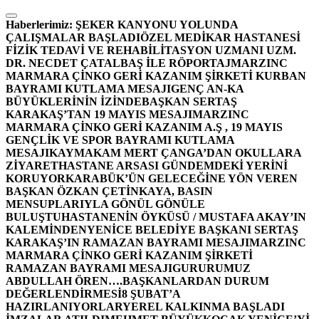
İçeriğe
atla
Haberlerimiz:
ŞEKER KANYONU YOLUNDA
ÇALIŞMALAR BAŞLADI
ÖZEL MEDİKAR HASTANESİ
FİZİK TEDAVİ VE REHABİLİTASYON UZMANI UZM.
DR. NECDET ÇATALBAŞ İLE RÖPORTAJ
MARZINC
MARMARA ÇİNKO GERİ KAZANIM ŞİRKETİ KURBAN
BAYRAMI KUTLAMA MESAJI
GENÇ AN-KA
BÜYÜKLERİNİN İZİNDE
BAŞKAN SERTAŞ
KARAKAŞ’TAN 19 MAYIS MESAJI
MARZINC
MARMARA ÇİNKO GERİ KAZANIM A.Ş , 19 MAYIS
GENÇLİK VE SPOR BAYRAMI KUTLAMA
MESAJI
KAYMAKAM MERT ÇANGA’DAN OKULLARA
ZİYARET
HASTANE ARSASI GÜNDEMDEKİ YERİNİ
KORUYOR
KARABÜK’ÜN GELECEĞİNE YÖN VEREN
BAŞKAN ÖZKAN ÇETİNKAYA, BASIN
MENSUPLARIYLA GÖNÜL GÖNÜLE
BULUŞTU
HASTANENİN ÖYKÜSÜ / MUSTAFA AKAY’IN
KALEMİNDEN
YENİCE BELEDİYE BAŞKANI SERTAŞ
KARAKAŞ’IN RAMAZAN BAYRAMI MESAJI
MARZINC
MARMARA ÇİNKO GERİ KAZANIM ŞİRKETİ
RAMAZAN BAYRAMI MESAJI
GURURUMUZ
ABDULLAH ÖREN….
BAŞKANLARDAN DURUM
DEĞERLENDİRMESİ
8 ŞUBAT’A
HAZIRLANIYORLAR
YEREL KALKINMA BAŞLADI