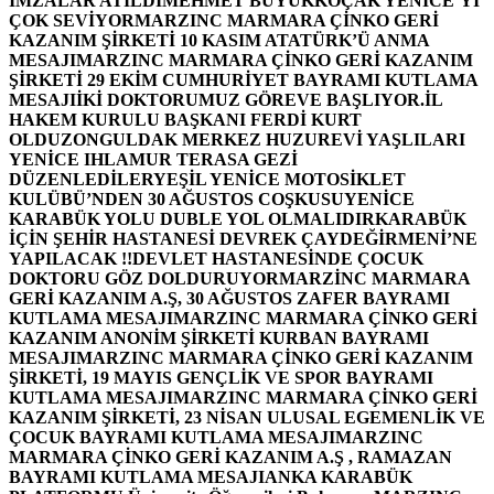
İMZALAR ATILDI
MEHMET BÜYÜKKOÇAK YENİCE’Yİ
ÇOK SEVİYOR
MARZINC MARMARA ÇİNKO GERİ
KAZANIM ŞİRKETİ 10 KASIM ATATÜRK’Ü ANMA
MESAJI
MARZINC MARMARA ÇİNKO GERİ KAZANIM
ŞİRKETİ 29 EKİM CUMHURİYET BAYRAMI KUTLAMA
MESAJI
İKİ DOKTORUMUZ GÖREVE BAŞLIYOR.
İL
HAKEM KURULU BAŞKANI FERDİ KURT
OLDU
ZONGULDAK MERKEZ HUZUREVİ YAŞLILARI
YENİCE IHLAMUR TERASA GEZİ
DÜZENLEDİLER
YEŞİL YENİCE MOTOSİKLET
KULÜBÜ’NDEN 30 AĞUSTOS COŞKUSU
YENİCE
KARABÜK YOLU DUBLE YOL OLMALIDIR
KARABÜK
İÇİN ŞEHİR HASTANESİ DEVREK ÇAYDEĞİRMENİ’NE
YAPILACAK !!
DEVLET HASTANESİNDE ÇOCUK
DOKTORU GÖZ DOLDURUYOR
MARZİNC MARMARA
GERİ KAZANIM A.Ş, 30 AĞUSTOS ZAFER BAYRAMI
KUTLAMA MESAJI
MARZINC MARMARA ÇİNKO GERİ
KAZANIM ANONİM ŞİRKETİ KURBAN BAYRAMI
MESAJI
MARZINC MARMARA ÇİNKO GERİ KAZANIM
ŞİRKETİ, 19 MAYIS GENÇLİK VE SPOR BAYRAMI
KUTLAMA MESAJI
MARZINC MARMARA ÇİNKO GERİ
KAZANIM ŞİRKETİ, 23 NİSAN ULUSAL EGEMENLİK VE
ÇOCUK BAYRAMI KUTLAMA MESAJI
MARZINC
MARMARA ÇİNKO GERİ KAZANIM A.Ş , RAMAZAN
BAYRAMI KUTLAMA MESAJI
ANKA KARABÜK