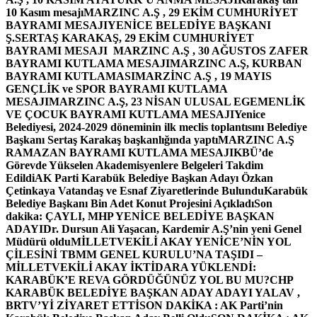
10 Kasım mesajı
MARZINC A.Ş , 29 EKİM CUMHURİYET
BAYRAMI MESAJI
YENİCE BELEDİYE BAŞKANI
Ş.SERTAŞ KARAKAŞ, 29 EKİM CUMHURİYET
BAYRAMI MESAJI
MARZINC A.Ş , 30 AĞUSTOS ZAFER
BAYRAMI KUTLAMA MESAJI
MARZINC A.Ş, KURBAN
BAYRAMI KUTLAMASI
MARZİNC A.Ş , 19 MAYIS
GENÇLİK ve SPOR BAYRAMI KUTLAMA
MESAJI
MARZINC A.Ş, 23 NİSAN ULUSAL EGEMENLİK
VE ÇOCUK BAYRAMI KUTLAMA MESAJI
Yenice
Belediyesi, 2024-2029 döneminin ilk meclis toplantısını Belediye
Başkanı Sertaş Karakaş başkanlığında yaptı
MARZINC A.Ş
RAMAZAN BAYRAMI KUTLAMA MESAJI
KBÜ’de
Görevde Yükselen Akademisyenlere Belgeleri Takdim
Edildi
AK Parti Karabük Belediye Başkan Adayı Özkan
Çetinkaya Vatandaş ve Esnaf Ziyaretlerinde Bulundu
Karabük
Belediye Başkanı Bin Adet Konut Projesini Açıkladı
Son
dakika: ÇAYLI, MHP YENİCE BELEDİYE BAŞKAN
ADAYI
Dr. Dursun Ali Yaşacan, Kardemir A.Ş’nin yeni Genel
Müdürü oldu
MİLLETVEKİLİ AKAY YENİCE’NİN YOL
ÇİLESİNİ TBMM GENEL KURULU’NA TAŞIDI –
MİLLETVEKİLİ AKAY İKTİDARA YÜKLENDİ:
KARABÜK’E REVA GÖRDÜĞÜNÜZ YOL BU MU?
CHP
KARABÜK BELEDİYE BAŞKAN ADAY ADAYI YALAV ,
BRTV’Yİ ZİYARET ETTİ
SON DAKİKA : AK Parti’nin