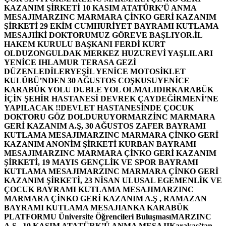
KAZANIM ŞİRKETİ 10 KASIM ATATÜRK’Ü ANMA
MESAJI
MARZINC MARMARA ÇİNKO GERİ KAZANIM
ŞİRKETİ 29 EKİM CUMHURİYET BAYRAMI KUTLAMA
MESAJI
İKİ DOKTORUMUZ GÖREVE BAŞLIYOR.
İL
HAKEM KURULU BAŞKANI FERDİ KURT
OLDU
ZONGULDAK MERKEZ HUZUREVİ YAŞLILARI
YENİCE IHLAMUR TERASA GEZİ
DÜZENLEDİLER
YEŞİL YENİCE MOTOSİKLET
KULÜBÜ’NDEN 30 AĞUSTOS COŞKUSU
YENİCE
KARABÜK YOLU DUBLE YOL OLMALIDIR
KARABÜK
İÇİN ŞEHİR HASTANESİ DEVREK ÇAYDEĞİRMENİ’NE
YAPILACAK !!
DEVLET HASTANESİNDE ÇOCUK
DOKTORU GÖZ DOLDURUYOR
MARZİNC MARMARA
GERİ KAZANIM A.Ş, 30 AĞUSTOS ZAFER BAYRAMI
KUTLAMA MESAJI
MARZINC MARMARA ÇİNKO GERİ
KAZANIM ANONİM ŞİRKETİ KURBAN BAYRAMI
MESAJI
MARZINC MARMARA ÇİNKO GERİ KAZANIM
ŞİRKETİ, 19 MAYIS GENÇLİK VE SPOR BAYRAMI
KUTLAMA MESAJI
MARZINC MARMARA ÇİNKO GERİ
KAZANIM ŞİRKETİ, 23 NİSAN ULUSAL EGEMENLİK VE
ÇOCUK BAYRAMI KUTLAMA MESAJI
MARZINC
MARMARA ÇİNKO GERİ KAZANIM A.Ş , RAMAZAN
BAYRAMI KUTLAMA MESAJI
ANKA KARABÜK
PLATFORMU Üniversite Öğrencileri Buluşması
MARZINC
A.Ş , 10 KASIM ATATÜRK’Ü ANMA MESAJI
Karakaş’tan