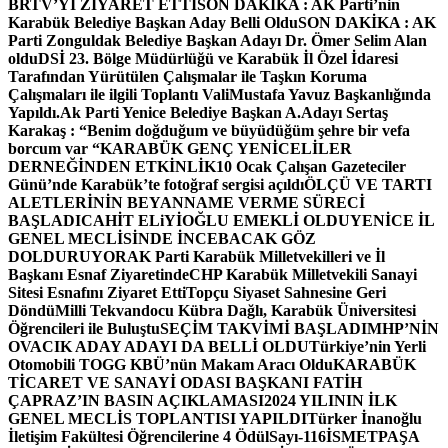
BRTV’Yİ ZİYARET ETTİ
SON DAKİKA : AK Parti’nin
Karabük Belediye Başkan Aday Belli Oldu
SON DAKİKA : AK
Parti Zonguldak Belediye Başkan Adayı Dr. Ömer Selim Alan
oldu
DSİ 23. Bölge Müdürlüğü ve Karabük İl Özel İdaresi
Tarafından Yürütülen Çalışmalar ile Taşkın Koruma
Çalışmaları ile ilgili Toplantı ValiMustafa Yavuz Başkanlığında
Yapıldı.
Ak Parti Yenice Belediye Başkan A.Adayı Sertaş
Karakaş : “Benim doğduğum ve büyüdüğüm şehre bir vefa
borcum var “
KARABÜK GENÇ YENİCELİLER
DERNEĞİNDEN ETKİNLİK
10 Ocak Çalışan Gazeteciler
Günü’nde Karabük’te fotoğraf sergisi açıldı
ÖLÇÜ VE TARTI
ALETLERİNİN BEYANNAME VERME SÜRECİ
BAŞLADI
CAHİT ELiYİOĞLU EMEKLİ OLDU
YENİCE İL
GENEL MECLİSİNDE İNCEBACAK GÖZ
DOLDURUYOR
AK Parti Karabük Milletvekilleri ve İl
Başkanı Esnaf Ziyaretinde
CHP Karabük Milletvekili Sanayi
Sitesi Esnafını Ziyaret Etti
Topçu Siyaset Sahnesine Geri
Döndü
Milli Tekvandocu Kübra Dağlı, Karabük Üniversitesi
Öğrencileri ile Buluştu
SEÇİM TAKVİMİ BAŞLADI
MHP’NİN
OVACIK ADAY ADAYI DA BELLİ OLDU
Türkiye’nin Yerli
Otomobili TOGG KBÜ’nün Makam Aracı Oldu
KARABÜK
TİCARET VE SANAYİ ODASI BAŞKANI FATİH
ÇAPRAZ’IN BASIN AÇIKLAMASI
2024 YILININ İLK
GENEL MECLİS TOPLANTISI YAPILDI
Türker İnanoğlu
İletişim Fakültesi Öğrencilerine 4 Ödül
Sayı-116
İSMETPAŞA