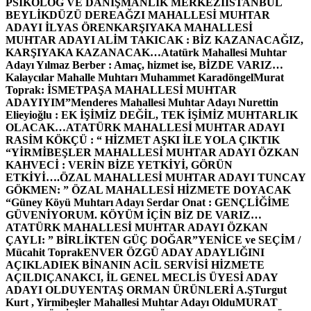
PSİKOLOG VE DANIŞMANLIK MERKEZİ
İSTANBUL
BEYLİKDÜZÜ DEREAĞZI MAHALLESİ MUHTAR
ADAYI İLYAS ÖREN
KARŞIYAKA MAHALLESİ
MUHTAR ADAYI ALİM TAKICAK : BİZ KAZANACAĞIZ,
KARŞIYAKA KAZANACAK…
Atatürk Mahallesi Muhtar
Adayı Yılmaz Berber : Amaç, hizmet ise, BİZDE VARIZ…
Kalaycılar Mahalle Muhtarı Muhammet Karadöngel
Murat
Toprak: İSMETPAŞA MAHALLESİ MUHTAR
ADAYIYIM”
Menderes Mahallesi Muhtar Adayı Nurettin
Elieyioğlu : EK İŞİMİZ DEĞİL, TEK İŞİMİZ MUHTARLIK
OLACAK…
ATATÜRK MAHALLESİ MUHTAR ADAYI
RASİM KÖKÇÜ : “ HİZMET AŞKI İLE YOLA ÇIKTIK
“
YİRMİBEŞLER MAHALLESİ MUHTAR ADAYI ÖZKAN
KAHVECİ : VERİN BİZE YETKİYİ, GÖRÜN
ETKİYİ….
ÖZAL MAHALLESİ MUHTAR ADAYI TUNCAY
GÖKMEN: ” ÖZAL MAHALLESİ HİZMETE DOYACAK
“
Güney Köyü Muhtarı Adayı Serdar Onat : GENÇLİĞİME
GÜVENİYORUM. KÖYÜM İÇİN BİZ DE VARIZ…
ATATÜRK MAHALLESİ MUHTAR ADAYI ÖZKAN
ÇAYLI: ” BİRLİKTEN GÜÇ DOĞAR”
YENİCE ve SEÇİM /
Mücahit Toprak
ENVER ÖZGÜ ADAY ADAYLIĞINI
AÇIKLADI
EK BİNANIN ACİL SERVİSİ HİZMETE
AÇILDI
ÇANAKCI, İL GENEL MECLİS ÜYESİ ADAY
ADAYI OLDU
YENTAŞ ORMAN ÜRÜNLERİ A.Ş
Turgut
Kurt , Yirmibeşler Mahallesi Muhtar Adayı Oldu
MURAT