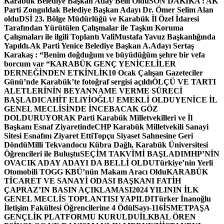
Karabük Belediye Başkan Aday Belli Oldu
SON DAKİKA : AK
Parti Zonguldak Belediye Başkan Adayı Dr. Ömer Selim Alan
oldu
DSİ 23. Bölge Müdürlüğü ve Karabük İl Özel İdaresi
Tarafından Yürütülen Çalışmalar ile Taşkın Koruma
Çalışmaları ile ilgili Toplantı ValiMustafa Yavuz Başkanlığında
Yapıldı.
Ak Parti Yenice Belediye Başkan A.Adayı Sertaş
Karakaş : “Benim doğduğum ve büyüdüğüm şehre bir vefa
borcum var “
KARABÜK GENÇ YENİCELİLER
DERNEĞİNDEN ETKİNLİK
10 Ocak Çalışan Gazeteciler
Günü’nde Karabük’te fotoğraf sergisi açıldı
ÖLÇÜ VE TARTI
ALETLERİNİN BEYANNAME VERME SÜRECİ
BAŞLADI
CAHİT ELiYİOĞLU EMEKLİ OLDU
YENİCE İL
GENEL MECLİSİNDE İNCEBACAK GÖZ
DOLDURUYOR
AK Parti Karabük Milletvekilleri ve İl
Başkanı Esnaf Ziyaretinde
CHP Karabük Milletvekili Sanayi
Sitesi Esnafını Ziyaret Etti
Topçu Siyaset Sahnesine Geri
Döndü
Milli Tekvandocu Kübra Dağlı, Karabük Üniversitesi
Öğrencileri ile Buluştu
SEÇİM TAKVİMİ BAŞLADI
MHP’NİN
OVACIK ADAY ADAYI DA BELLİ OLDU
Türkiye’nin Yerli
Otomobili TOGG KBÜ’nün Makam Aracı Oldu
KARABÜK
TİCARET VE SANAYİ ODASI BAŞKANI FATİH
ÇAPRAZ’IN BASIN AÇIKLAMASI
2024 YILININ İLK
GENEL MECLİS TOPLANTISI YAPILDI
Türker İnanoğlu
İletişim Fakültesi Öğrencilerine 4 Ödül
Sayı-116
İSMETPAŞA
GENÇLİK PLATFORMU KURULDU
İLKBAL ÖREN