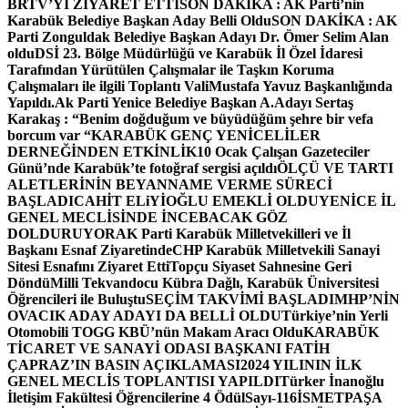
BRTV’Yİ ZİYARET ETTİ
SON DAKİKA : AK Parti’nin
Karabük Belediye Başkan Aday Belli Oldu
SON DAKİKA : AK
Parti Zonguldak Belediye Başkan Adayı Dr. Ömer Selim Alan
oldu
DSİ 23. Bölge Müdürlüğü ve Karabük İl Özel İdaresi
Tarafından Yürütülen Çalışmalar ile Taşkın Koruma
Çalışmaları ile ilgili Toplantı ValiMustafa Yavuz Başkanlığında
Yapıldı.
Ak Parti Yenice Belediye Başkan A.Adayı Sertaş
Karakaş : “Benim doğduğum ve büyüdüğüm şehre bir vefa
borcum var “
KARABÜK GENÇ YENİCELİLER
DERNEĞİNDEN ETKİNLİK
10 Ocak Çalışan Gazeteciler
Günü’nde Karabük’te fotoğraf sergisi açıldı
ÖLÇÜ VE TARTI
ALETLERİNİN BEYANNAME VERME SÜRECİ
BAŞLADI
CAHİT ELiYİOĞLU EMEKLİ OLDU
YENİCE İL
GENEL MECLİSİNDE İNCEBACAK GÖZ
DOLDURUYOR
AK Parti Karabük Milletvekilleri ve İl
Başkanı Esnaf Ziyaretinde
CHP Karabük Milletvekili Sanayi
Sitesi Esnafını Ziyaret Etti
Topçu Siyaset Sahnesine Geri
Döndü
Milli Tekvandocu Kübra Dağlı, Karabük Üniversitesi
Öğrencileri ile Buluştu
SEÇİM TAKVİMİ BAŞLADI
MHP’NİN
OVACIK ADAY ADAYI DA BELLİ OLDU
Türkiye’nin Yerli
Otomobili TOGG KBÜ’nün Makam Aracı Oldu
KARABÜK
TİCARET VE SANAYİ ODASI BAŞKANI FATİH
ÇAPRAZ’IN BASIN AÇIKLAMASI
2024 YILININ İLK
GENEL MECLİS TOPLANTISI YAPILDI
Türker İnanoğlu
İletişim Fakültesi Öğrencilerine 4 Ödül
Sayı-116
İSMETPAŞA