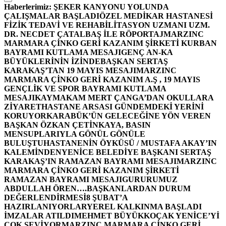
Haberlerimiz:
ŞEKER KANYONU YOLUNDA
ÇALIŞMALAR BAŞLADI
ÖZEL MEDİKAR HASTANESİ
FİZİK TEDAVİ VE REHABİLİTASYON UZMANI UZM.
DR. NECDET ÇATALBAŞ İLE RÖPORTAJ
MARZINC
MARMARA ÇİNKO GERİ KAZANIM ŞİRKETİ KURBAN
BAYRAMI KUTLAMA MESAJI
GENÇ AN-KA
BÜYÜKLERİNİN İZİNDE
BAŞKAN SERTAŞ
KARAKAŞ’TAN 19 MAYIS MESAJI
MARZINC
MARMARA ÇİNKO GERİ KAZANIM A.Ş , 19 MAYIS
GENÇLİK VE SPOR BAYRAMI KUTLAMA
MESAJI
KAYMAKAM MERT ÇANGA’DAN OKULLARA
ZİYARET
HASTANE ARSASI GÜNDEMDEKİ YERİNİ
KORUYOR
KARABÜK’ÜN GELECEĞİNE YÖN VEREN
BAŞKAN ÖZKAN ÇETİNKAYA, BASIN
MENSUPLARIYLA GÖNÜL GÖNÜLE
BULUŞTU
HASTANENİN ÖYKÜSÜ / MUSTAFA AKAY’IN
KALEMİNDEN
YENİCE BELEDİYE BAŞKANI SERTAŞ
KARAKAŞ’IN RAMAZAN BAYRAMI MESAJI
MARZINC
MARMARA ÇİNKO GERİ KAZANIM ŞİRKETİ
RAMAZAN BAYRAMI MESAJI
GURURUMUZ
ABDULLAH ÖREN….
BAŞKANLARDAN DURUM
DEĞERLENDİRMESİ
8 ŞUBAT’A
HAZIRLANIYORLAR
YEREL KALKINMA BAŞLADI
İMZALAR ATILDI
MEHMET BÜYÜKKOÇAK YENİCE’Yİ
ÇOK SEVİYOR
MARZINC MARMARA ÇİNKO GERİ