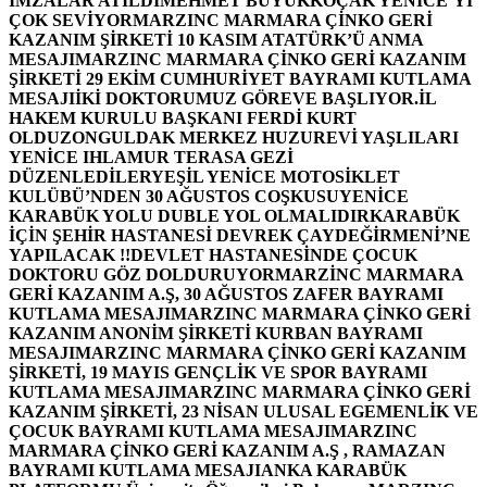
İMZALAR ATILDI
MEHMET BÜYÜKKOÇAK YENİCE’Yİ
ÇOK SEVİYOR
MARZINC MARMARA ÇİNKO GERİ
KAZANIM ŞİRKETİ 10 KASIM ATATÜRK’Ü ANMA
MESAJI
MARZINC MARMARA ÇİNKO GERİ KAZANIM
ŞİRKETİ 29 EKİM CUMHURİYET BAYRAMI KUTLAMA
MESAJI
İKİ DOKTORUMUZ GÖREVE BAŞLIYOR.
İL
HAKEM KURULU BAŞKANI FERDİ KURT
OLDU
ZONGULDAK MERKEZ HUZUREVİ YAŞLILARI
YENİCE IHLAMUR TERASA GEZİ
DÜZENLEDİLER
YEŞİL YENİCE MOTOSİKLET
KULÜBÜ’NDEN 30 AĞUSTOS COŞKUSU
YENİCE
KARABÜK YOLU DUBLE YOL OLMALIDIR
KARABÜK
İÇİN ŞEHİR HASTANESİ DEVREK ÇAYDEĞİRMENİ’NE
YAPILACAK !!
DEVLET HASTANESİNDE ÇOCUK
DOKTORU GÖZ DOLDURUYOR
MARZİNC MARMARA
GERİ KAZANIM A.Ş, 30 AĞUSTOS ZAFER BAYRAMI
KUTLAMA MESAJI
MARZINC MARMARA ÇİNKO GERİ
KAZANIM ANONİM ŞİRKETİ KURBAN BAYRAMI
MESAJI
MARZINC MARMARA ÇİNKO GERİ KAZANIM
ŞİRKETİ, 19 MAYIS GENÇLİK VE SPOR BAYRAMI
KUTLAMA MESAJI
MARZINC MARMARA ÇİNKO GERİ
KAZANIM ŞİRKETİ, 23 NİSAN ULUSAL EGEMENLİK VE
ÇOCUK BAYRAMI KUTLAMA MESAJI
MARZINC
MARMARA ÇİNKO GERİ KAZANIM A.Ş , RAMAZAN
BAYRAMI KUTLAMA MESAJI
ANKA KARABÜK