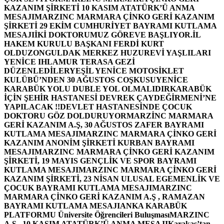
KAZANIM ŞİRKETİ 10 KASIM ATATÜRK’Ü ANMA
MESAJI
MARZINC MARMARA ÇİNKO GERİ KAZANIM
ŞİRKETİ 29 EKİM CUMHURİYET BAYRAMI KUTLAMA
MESAJI
İKİ DOKTORUMUZ GÖREVE BAŞLIYOR.
İL
HAKEM KURULU BAŞKANI FERDİ KURT
OLDU
ZONGULDAK MERKEZ HUZUREVİ YAŞLILARI
YENİCE IHLAMUR TERASA GEZİ
DÜZENLEDİLER
YEŞİL YENİCE MOTOSİKLET
KULÜBÜ’NDEN 30 AĞUSTOS COŞKUSU
YENİCE
KARABÜK YOLU DUBLE YOL OLMALIDIR
KARABÜK
İÇİN ŞEHİR HASTANESİ DEVREK ÇAYDEĞİRMENİ’NE
YAPILACAK !!
DEVLET HASTANESİNDE ÇOCUK
DOKTORU GÖZ DOLDURUYOR
MARZİNC MARMARA
GERİ KAZANIM A.Ş, 30 AĞUSTOS ZAFER BAYRAMI
KUTLAMA MESAJI
MARZINC MARMARA ÇİNKO GERİ
KAZANIM ANONİM ŞİRKETİ KURBAN BAYRAMI
MESAJI
MARZINC MARMARA ÇİNKO GERİ KAZANIM
ŞİRKETİ, 19 MAYIS GENÇLİK VE SPOR BAYRAMI
KUTLAMA MESAJI
MARZINC MARMARA ÇİNKO GERİ
KAZANIM ŞİRKETİ, 23 NİSAN ULUSAL EGEMENLİK VE
ÇOCUK BAYRAMI KUTLAMA MESAJI
MARZINC
MARMARA ÇİNKO GERİ KAZANIM A.Ş , RAMAZAN
BAYRAMI KUTLAMA MESAJI
ANKA KARABÜK
PLATFORMU Üniversite Öğrencileri Buluşması
MARZINC
A.Ş , 10 KASIM ATATÜRK’Ü ANMA MESAJI
Karakaş’tan