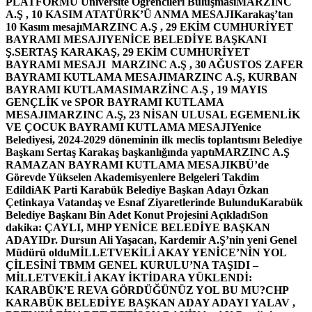
PLATFORMU Üniversite Öğrencileri Buluşması
MARZINC
A.Ş , 10 KASIM ATATÜRK’Ü ANMA MESAJI
Karakaş’tan
10 Kasım mesajı
MARZINC A.Ş , 29 EKİM CUMHURİYET
BAYRAMI MESAJI
YENİCE BELEDİYE BAŞKANI
Ş.SERTAŞ KARAKAŞ, 29 EKİM CUMHURİYET
BAYRAMI MESAJI
MARZINC A.Ş , 30 AĞUSTOS ZAFER
BAYRAMI KUTLAMA MESAJI
MARZINC A.Ş, KURBAN
BAYRAMI KUTLAMASI
MARZİNC A.Ş , 19 MAYIS
GENÇLİK ve SPOR BAYRAMI KUTLAMA
MESAJI
MARZINC A.Ş, 23 NİSAN ULUSAL EGEMENLİK
VE ÇOCUK BAYRAMI KUTLAMA MESAJI
Yenice
Belediyesi, 2024-2029 döneminin ilk meclis toplantısını Belediye
Başkanı Sertaş Karakaş başkanlığında yaptı
MARZINC A.Ş
RAMAZAN BAYRAMI KUTLAMA MESAJI
KBÜ’de
Görevde Yükselen Akademisyenlere Belgeleri Takdim
Edildi
AK Parti Karabük Belediye Başkan Adayı Özkan
Çetinkaya Vatandaş ve Esnaf Ziyaretlerinde Bulundu
Karabük
Belediye Başkanı Bin Adet Konut Projesini Açıkladı
Son
dakika: ÇAYLI, MHP YENİCE BELEDİYE BAŞKAN
ADAYI
Dr. Dursun Ali Yaşacan, Kardemir A.Ş’nin yeni Genel
Müdürü oldu
MİLLETVEKİLİ AKAY YENİCE’NİN YOL
ÇİLESİNİ TBMM GENEL KURULU’NA TAŞIDI –
MİLLETVEKİLİ AKAY İKTİDARA YÜKLENDİ:
KARABÜK’E REVA GÖRDÜĞÜNÜZ YOL BU MU?
CHP
KARABÜK BELEDİYE BAŞKAN ADAY ADAYI YALAV ,