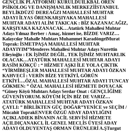
GENÇLİK PLATFORMU KURULDU
İLKBAL ÖREN
PSİKOLOG VE DANIŞMANLIK MERKEZİ
İSTANBUL
BEYLİKDÜZÜ DEREAĞZI MAHALLESİ MUHTAR
ADAYI İLYAS ÖREN
KARŞIYAKA MAHALLESİ
MUHTAR ADAYI ALİM TAKICAK : BİZ KAZANACAĞIZ,
KARŞIYAKA KAZANACAK…
Atatürk Mahallesi Muhtar
Adayı Yılmaz Berber : Amaç, hizmet ise, BİZDE VARIZ…
Kalaycılar Mahalle Muhtarı Muhammet Karadöngel
Murat
Toprak: İSMETPAŞA MAHALLESİ MUHTAR
ADAYIYIM”
Menderes Mahallesi Muhtar Adayı Nurettin
Elieyioğlu : EK İŞİMİZ DEĞİL, TEK İŞİMİZ MUHTARLIK
OLACAK…
ATATÜRK MAHALLESİ MUHTAR ADAYI
RASİM KÖKÇÜ : “ HİZMET AŞKI İLE YOLA ÇIKTIK
“
YİRMİBEŞLER MAHALLESİ MUHTAR ADAYI ÖZKAN
KAHVECİ : VERİN BİZE YETKİYİ, GÖRÜN
ETKİYİ….
ÖZAL MAHALLESİ MUHTAR ADAYI TUNCAY
GÖKMEN: ” ÖZAL MAHALLESİ HİZMETE DOYACAK
“
Güney Köyü Muhtarı Adayı Serdar Onat : GENÇLİĞİME
GÜVENİYORUM. KÖYÜM İÇİN BİZ DE VARIZ…
ATATÜRK MAHALLESİ MUHTAR ADAYI ÖZKAN
ÇAYLI: ” BİRLİKTEN GÜÇ DOĞAR”
YENİCE ve SEÇİM /
Mücahit Toprak
ENVER ÖZGÜ ADAY ADAYLIĞINI
AÇIKLADI
EK BİNANIN ACİL SERVİSİ HİZMETE
AÇILDI
ÇANAKCI, İL GENEL MECLİS ÜYESİ ADAY
ADAYI OLDU
YENTAŞ ORMAN ÜRÜNLERİ A.Ş
Turgut