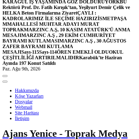
KARAGÜL İŞ YAŞAMINDA GÖZ DOLDURUYOR
KBÜ
Rektörü Prof. Dr. Fatih Kırışık’tan, Yeşilyurt Demir Çelik ve
HELKA Beton Firmalarına Ziyaret
ÇAYLI :
KADROLARIMIZ İLE SEÇİME HAZIRIZ
İSMETPAŞA
MMAHALLESİ MUHTAR ADAYI MURAT
TOPRAK
MARZINC A.Ş, 10 KASIM ATATÜRK’Ü ANMA
MESAJI
MARZINC A.Ş , 29 EKİM CUMHURİYET
BAYRAMI KUTLAMASI
MARZINC A.Ş , 30 AĞUSTOS
ZAFER BAYRAMI KUTLAMA
MESAJI
Sayı-115
Sayı-114
ÖREN EMEKLİ OLDU
OKUL
ÇEŞİTLİLİĞİ ARTIRILMALIDIR
Karabük’te Haziran
Ayında 197 Konut Satıldı
Paz. Ağu 9th, 2026
Hakkımızda
Köşe Yazarları
Dosyalar
Webmail
Site Haritası
İletişim
Ajans Yenice - Toprak Medya