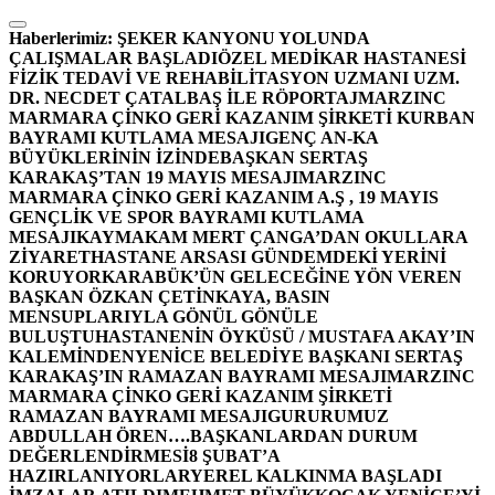
İçeriğe
atla
Haberlerimiz:
ŞEKER KANYONU YOLUNDA
ÇALIŞMALAR BAŞLADI
ÖZEL MEDİKAR HASTANESİ
FİZİK TEDAVİ VE REHABİLİTASYON UZMANI UZM.
DR. NECDET ÇATALBAŞ İLE RÖPORTAJ
MARZINC
MARMARA ÇİNKO GERİ KAZANIM ŞİRKETİ KURBAN
BAYRAMI KUTLAMA MESAJI
GENÇ AN-KA
BÜYÜKLERİNİN İZİNDE
BAŞKAN SERTAŞ
KARAKAŞ’TAN 19 MAYIS MESAJI
MARZINC
MARMARA ÇİNKO GERİ KAZANIM A.Ş , 19 MAYIS
GENÇLİK VE SPOR BAYRAMI KUTLAMA
MESAJI
KAYMAKAM MERT ÇANGA’DAN OKULLARA
ZİYARET
HASTANE ARSASI GÜNDEMDEKİ YERİNİ
KORUYOR
KARABÜK’ÜN GELECEĞİNE YÖN VEREN
BAŞKAN ÖZKAN ÇETİNKAYA, BASIN
MENSUPLARIYLA GÖNÜL GÖNÜLE
BULUŞTU
HASTANENİN ÖYKÜSÜ / MUSTAFA AKAY’IN
KALEMİNDEN
YENİCE BELEDİYE BAŞKANI SERTAŞ
KARAKAŞ’IN RAMAZAN BAYRAMI MESAJI
MARZINC
MARMARA ÇİNKO GERİ KAZANIM ŞİRKETİ
RAMAZAN BAYRAMI MESAJI
GURURUMUZ
ABDULLAH ÖREN….
BAŞKANLARDAN DURUM
DEĞERLENDİRMESİ
8 ŞUBAT’A
HAZIRLANIYORLAR
YEREL KALKINMA BAŞLADI