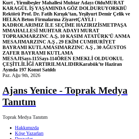
Kurt , Yirmibeşler Mahallesi Muhtar Adayı Oldu
MURAT
KARAGÜL İŞ YAŞAMINDA GÖZ DOLDURUYOR
KBÜ
Rektörü Prof. Dr. Fatih Kırışık’tan, Yeşilyurt Demir Çelik ve
HELKA Beton Firmalarına Ziyaret
ÇAYLI :
KADROLARIMIZ İLE SEÇİME HAZIRIZ
İSMETPAŞA
MMAHALLESİ MUHTAR ADAYI MURAT
TOPRAK
MARZINC A.Ş, 10 KASIM ATATÜRK’Ü ANMA
MESAJI
MARZINC A.Ş , 29 EKİM CUMHURİYET
BAYRAMI KUTLAMASI
MARZINC A.Ş , 30 AĞUSTOS
ZAFER BAYRAMI KUTLAMA
MESAJI
Sayı-115
Sayı-114
ÖREN EMEKLİ OLDU
OKUL
ÇEŞİTLİLİĞİ ARTIRILMALIDIR
Karabük’te Haziran
Ayında 197 Konut Satıldı
Paz. Ağu 9th, 2026
Ajans Yenice - Toprak Medya
Tanıtım
Toprak Medya Tanıtım
Hakkımızda
Köşe Yazarları
Dosyalar