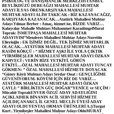
PSİKOLOG VE DANIŞMANLIK MERKEZİ
İSTANBUL
BEYLİKDÜZÜ DEREAĞZI MAHALLESİ MUHTAR
ADAYI İLYAS ÖREN
KARŞIYAKA MAHALLESİ
MUHTAR ADAYI ALİM TAKICAK : BİZ KAZANACAĞIZ,
KARŞIYAKA KAZANACAK…
Atatürk Mahallesi Muhtar
Adayı Yılmaz Berber : Amaç, hizmet ise, BİZDE VARIZ…
Kalaycılar Mahalle Muhtarı Muhammet Karadöngel
Murat
Toprak: İSMETPAŞA MAHALLESİ MUHTAR
ADAYIYIM”
Menderes Mahallesi Muhtar Adayı Nurettin
Elieyioğlu : EK İŞİMİZ DEĞİL, TEK İŞİMİZ MUHTARLIK
OLACAK…
ATATÜRK MAHALLESİ MUHTAR ADAYI
RASİM KÖKÇÜ : “ HİZMET AŞKI İLE YOLA ÇIKTIK
“
YİRMİBEŞLER MAHALLESİ MUHTAR ADAYI ÖZKAN
KAHVECİ : VERİN BİZE YETKİYİ, GÖRÜN
ETKİYİ….
ÖZAL MAHALLESİ MUHTAR ADAYI TUNCAY
GÖKMEN: ” ÖZAL MAHALLESİ HİZMETE DOYACAK
“
Güney Köyü Muhtarı Adayı Serdar Onat : GENÇLİĞİME
GÜVENİYORUM. KÖYÜM İÇİN BİZ DE VARIZ…
ATATÜRK MAHALLESİ MUHTAR ADAYI ÖZKAN
ÇAYLI: ” BİRLİKTEN GÜÇ DOĞAR”
YENİCE ve SEÇİM /
Mücahit Toprak
ENVER ÖZGÜ ADAY ADAYLIĞINI
AÇIKLADI
EK BİNANIN ACİL SERVİSİ HİZMETE
AÇILDI
ÇANAKCI, İL GENEL MECLİS ÜYESİ ADAY
ADAYI OLDU
YENTAŞ ORMAN ÜRÜNLERİ A.Ş
Turgut
Kurt , Yirmibeşler Mahallesi Muhtar Adayı Oldu
MURAT