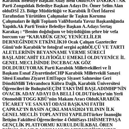
Karabük Belediye Başkan Aday Belli Oldu
SON DAKİKA : AK
Parti Zonguldak Belediye Başkan Adayı Dr. Ömer Selim Alan
oldu
DSİ 23. Bölge Müdürlüğü ve Karabük İl Özel İdaresi
Tarafından Yürütülen Çalışmalar ile Taşkın Koruma
Çalışmaları ile ilgili Toplantı ValiMustafa Yavuz Başkanlığında
Yapıldı.
Ak Parti Yenice Belediye Başkan A.Adayı Sertaş
Karakaş : “Benim doğduğum ve büyüdüğüm şehre bir vefa
borcum var “
KARABÜK GENÇ YENİCELİLER
DERNEĞİNDEN ETKİNLİK
10 Ocak Çalışan Gazeteciler
Günü’nde Karabük’te fotoğraf sergisi açıldı
ÖLÇÜ VE TARTI
ALETLERİNİN BEYANNAME VERME SÜRECİ
BAŞLADI
CAHİT ELiYİOĞLU EMEKLİ OLDU
YENİCE İL
GENEL MECLİSİNDE İNCEBACAK GÖZ
DOLDURUYOR
AK Parti Karabük Milletvekilleri ve İl
Başkanı Esnaf Ziyaretinde
CHP Karabük Milletvekili Sanayi
Sitesi Esnafını Ziyaret Etti
Topçu Siyaset Sahnesine Geri
Döndü
Milli Tekvandocu Kübra Dağlı, Karabük Üniversitesi
Öğrencileri ile Buluştu
SEÇİM TAKVİMİ BAŞLADI
MHP’NİN
OVACIK ADAY ADAYI DA BELLİ OLDU
Türkiye’nin Yerli
Otomobili TOGG KBÜ’nün Makam Aracı Oldu
KARABÜK
TİCARET VE SANAYİ ODASI BAŞKANI FATİH
ÇAPRAZ’IN BASIN AÇIKLAMASI
2024 YILININ İLK
GENEL MECLİS TOPLANTISI YAPILDI
Türker İnanoğlu
İletişim Fakültesi Öğrencilerine 4 Ödül
Sayı-116
İSMETPAŞA
GENÇLİK PLATFORMU KURULDU
İLKBAL ÖREN