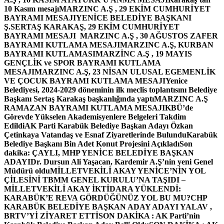
10 Kasım mesajı
MARZINC A.Ş , 29 EKİM CUMHURİYET
BAYRAMI MESAJI
YENİCE BELEDİYE BAŞKANI
Ş.SERTAŞ KARAKAŞ, 29 EKİM CUMHURİYET
BAYRAMI MESAJI
MARZINC A.Ş , 30 AĞUSTOS ZAFER
BAYRAMI KUTLAMA MESAJI
MARZINC A.Ş, KURBAN
BAYRAMI KUTLAMASI
MARZİNC A.Ş , 19 MAYIS
GENÇLİK ve SPOR BAYRAMI KUTLAMA
MESAJI
MARZINC A.Ş, 23 NİSAN ULUSAL EGEMENLİK
VE ÇOCUK BAYRAMI KUTLAMA MESAJI
Yenice
Belediyesi, 2024-2029 döneminin ilk meclis toplantısını Belediye
Başkanı Sertaş Karakaş başkanlığında yaptı
MARZINC A.Ş
RAMAZAN BAYRAMI KUTLAMA MESAJI
KBÜ’de
Görevde Yükselen Akademisyenlere Belgeleri Takdim
Edildi
AK Parti Karabük Belediye Başkan Adayı Özkan
Çetinkaya Vatandaş ve Esnaf Ziyaretlerinde Bulundu
Karabük
Belediye Başkanı Bin Adet Konut Projesini Açıkladı
Son
dakika: ÇAYLI, MHP YENİCE BELEDİYE BAŞKAN
ADAYI
Dr. Dursun Ali Yaşacan, Kardemir A.Ş’nin yeni Genel
Müdürü oldu
MİLLETVEKİLİ AKAY YENİCE’NİN YOL
ÇİLESİNİ TBMM GENEL KURULU’NA TAŞIDI –
MİLLETVEKİLİ AKAY İKTİDARA YÜKLENDİ:
KARABÜK’E REVA GÖRDÜĞÜNÜZ YOL BU MU?
CHP
KARABÜK BELEDİYE BAŞKAN ADAY ADAYI YALAV ,
BRTV’Yİ ZİYARET ETTİ
SON DAKİKA : AK Parti’nin