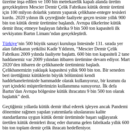
üzerine inşa edilen ve 100 bin metrekarelik kapalı alanda üretim
gerçekleştiren Mescier Demir Çelik Fabrikası kütük demir üretimi
için 100 milyon dolarlık yatırım yaparak çelikhane-entegre tesisleri
kurdu. 2020 yılının ilk çeyreğinde faaliyete geçen tesiste yıllık 900
bin ton kütük demir üretimine başlandı. Avrupa ülkelerine kütük
demir ihraç etmeye başlayan fabrika 9 bin 500 ton kapasiteli ilk
sevkiyatını Bartın Limanı’ndan gerçekleştirdi.
Türkiye
‘nin 500 büyük sanayi kuruluşu listesinde 131. sırada yer
alan fabrikanın yetkilisi Kadir Yıldırım, “Mescier Demir Çelik
Fabrikası 2009 yılında faaliyete başlattı. 600 bin ton kapasiteli 2 tane
haddanemiz var 2009 yılından itibaren üretimine devam ediyor. Mart
2020’den itibaren de çelikhanede üretimimiz başladı.
Çelikhanemizin yaklaşık kapasitesi yıllık 900 bin ton. Bir seneden
beri ürettiğimiz kütüklerin büyük bölümünü kendi
haddehanelerimizde hammadde olarak kullanıyoruz, bir kısmını da
yurt içindeki müşterilerimizin kullanımına sunuyoruz. İlk defa
Bartın’dan Avrupa bölgesine kütük ihracatını 9 bin 500 ton olarak
başlattık” dedi.
Geçtiğimiz yıllarda kütük demir ithal ederek işleyen ancak Pandemi
dönemine rağmen yapılan yatırımlarla uluslararası kalite
standartlarına uygun kütük demir üretiminde başarı sağlayarak
üretilen kütük demirleri ihraç eder duruma gelen fabrikada yıllık 600
bin ton toplam demir çelik ihracatı hedefleniyor.