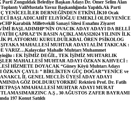
arti Zonguldak Belediye Başkan Adayı Dr. Ömer Selim Alan
 Toplantı ValiMustafa Yavuz Başkanlığında Yapıldı.
Ak Parti
Ç YENİCELİLER DERNEĞİNDEN ETKİNLİK
10 Ocak
ECİ BAŞLADI
CAHİT ELiYİOĞLU EMEKLİ OLDU
YENİCE
e
CHP Karabük Milletvekili Sanayi Sitesi Esnafını Ziyaret
VİMİ BAŞLADI
MHP’NİN OVACIK ADAY ADAYI DA BELLİ
FATİH ÇAPRAZ’IN BASIN AÇIKLAMASI
2024 YILININ İLK
LİK PLATFORMU KURULDU
İLKBAL ÖREN PSİKOLOG
ŞIYAKA MAHALLESİ MUHTAR ADAYI ALİM TAKICAK :
BİZDE VARIZ…
Kalaycılar Mahalle Muhtarı Muhammet
Elieyioğlu : EK İŞİMİZ DEĞİL, TEK İŞİMİZ MUHTARLIK
ŞLER MAHALLESİ MUHTAR ADAYI ÖZKAN KAHVECİ :
ESİ HİZMETE DOYACAK “
Güney Köyü Muhtarı Adayı
 ÖZKAN ÇAYLI: ” BİRLİKTEN GÜÇ DOĞAR”
YENİCE ve
ANAKCI, İL GENEL MECLİS ÜYESİ ADAY ADAYI
ŞAMINDA GÖZ DOLDURUYOR
KBÜ Rektörü Prof. Dr. Fatih
METPAŞA MMAHALLESİ MUHTAR ADAYI MURAT
UTLAMASI
MARZINC A.Ş , 30 AĞUSTOS ZAFER BAYRAMI
nda 197 Konut Satıldı