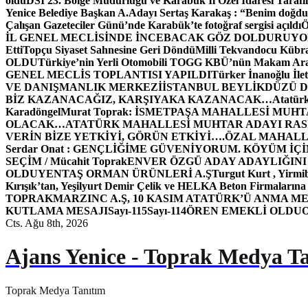
oldu
DSİ 23. Bölge Müdürlüğü ve Karabük İl Özel İdaresi Tarafın
Yenice Belediye Başkan A.Adayı Sertaş Karakaş : “Benim doğd
Çalışan Gazeteciler Günü’nde Karabük’te fotoğraf sergisi açıldı
İL GENEL MECLİSİNDE İNCEBACAK GÖZ DOLDURUY
Etti
Topçu Siyaset Sahnesine Geri Döndü
Milli Tekvandocu Kübra 
OLDU
Türkiye’nin Yerli Otomobili TOGG KBÜ’nün Makam Ara
GENEL MECLİS TOPLANTISI YAPILDI
Türker İnanoğlu İlet
VE DANIŞMANLIK MERKEZİ
İSTANBUL BEYLİKDÜZÜ 
BİZ KAZANACAĞIZ, KARŞIYAKA KAZANACAK…
Atatür
Karadöngel
Murat Toprak: İSMETPAŞA MAHALLESİ MUH
OLACAK…
ATATÜRK MAHALLESİ MUHTAR ADAYI RASİM
VERİN BİZE YETKİYİ, GÖRÜN ETKİYİ….
ÖZAL MAHALL
Serdar Onat : GENÇLİĞİME GÜVENİYORUM. KÖYÜM İÇİ
SEÇİM / Mücahit Toprak
ENVER ÖZGÜ ADAY ADAYLIĞINI
OLDU
YENTAŞ ORMAN ÜRÜNLERİ A.Ş
Turgut Kurt , Yirmi
Kırışık’tan, Yeşilyurt Demir Çelik ve HELKA Beton Firmalarına
TOPRAK
MARZINC A.Ş, 10 KASIM ATATÜRK’Ü ANMA ME
KUTLAMA MESAJI
Sayı-115
Sayı-114
ÖREN EMEKLİ OLDU
Cts. Ağu 8th, 2026
Ajans Yenice - Toprak Medya T
Toprak Medya Tanıtım