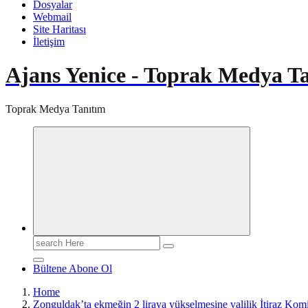
Dosyalar
Webmail
Site Haritası
İletişim
Ajans Yenice - Toprak Medya T
Toprak Medya Tanıtım
Search
for:
Bültene Abone Ol
Home
Zonguldak’ta ekmeğin 2 liraya yükselmesine valilik İtiraz Ko