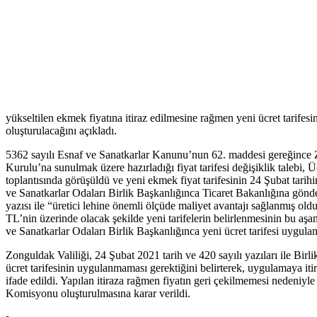
yükseltilen ekmek fiyatına itiraz edilmesine rağmen yeni ücret tarifes
oluşturulacağını açıkladı.
5362 sayılı Esnaf ve Sanatkarlar Kanunu’nun 62. maddesi gereğince 
Kurulu’na sunulmak üzere hazırladığı fiyat tarifesi değişiklik taleb
toplantısında görüşüldü ve yeni ekmek fiyat tarifesinin 24 Şubat tarihi
ve Sanatkarlar Odaları Birlik Başkanlığınca Ticaret Bakanlığına gönde
yazısı ile “üretici lehine önemli ölçüde maliyet avantajı sağlanmış ol
TL’nin üzerinde olacak şekilde yeni tarifelerin belirlenmesinin bu a
ve Sanatkarlar Odaları Birlik Başkanlığınca yeni ücret tarifesi uygul
Zonguldak Valiliği, 24 Şubat 2021 tarih ve 420 sayılı yazıları ile Bir
ücret tarifesinin uygulanmaması gerektiğini belirterek, uygulamaya itir
ifade edildi. Yapılan itiraza rağmen fiyatın geri çekilmemesi nedeniyl
Komisyonu oluşturulmasına karar verildi.