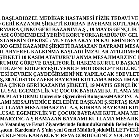
 BAŞLADI
ÖZEL MEDİKAR HASTANESİ FİZİK TEDAVİ V
GERİ KAZANIM ŞİRKETİ KURBAN BAYRAMI KUTLAMA
MARA ÇİNKO GERİ KAZANIM A.Ş , 19 MAYIS GENÇLİK
ASI GÜNDEMDEKİ YERİNİ KORUYOR
KARABÜK’ÜN GEL
STANENİN ÖYKÜSÜ / MUSTAFA AKAY’IN KALEMİNDEN
Y
O GERİ KAZANIM ŞİRKETİ RAMAZAN BAYRAMI MESA
RLAR
YEREL KALKINMA BAŞLADI İMZALAR ATILDI
MEH
İRKETİ 10 KASIM ATATÜRK’Ü ANMA MESAJI
MARZINC 
ORUMUZ GÖREVE BAŞLIYOR.
İL HAKEM KURULU BAŞKAN
Zİ DÜZENLEDİLER
YEŞİL YENİCE MOTOSİKLET KULÜBÜ
ESİ DEVREK ÇAYDEĞİRMENİ’NE YAPILACAK !!
DEVLET
, 30 AĞUSTOS ZAFER BAYRAMI KUTLAMA MESAJI
MAR
 ÇİNKO GERİ KAZANIM ŞİRKETİ, 19 MAYIS GENÇLİK
 ULUSAL EGEMENLİK VE ÇOCUK BAYRAMI KUTLAMA M
PLATFORMU Üniversite Öğrencileri Buluşması
MARZINC A.
RAMI MESAJI
YENİCE BELEDİYE BAŞKANI Ş.SERTAŞ KA
 KUTLAMA MESAJI
MARZINC A.Ş, KURBAN BAYRAMI KU
 ULUSAL EGEMENLİK VE ÇOCUK BAYRAMI KUTLAMA ME
MARZINC A.Ş RAMAZAN BAYRAMI KUTLAMA MESAJI
K
a Vatandaş ve Esnaf Ziyaretlerinde Bulundu
Karabük Belediye Ba
aşacan, Kardemir A.Ş’nin yeni Genel Müdürü oldu
MİLLETVEKİL
A YÜKLENDİ: KARABÜK’E REVA GÖRDÜĞÜNÜZ YOL BU M