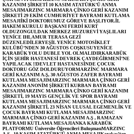
KAZANIM ŞİRKETİ 10 KASIM ATATÜRK’Ü ANMA
MESAJI
MARZINC MARMARA ÇİNKO GERİ KAZANIM
ŞİRKETİ 29 EKİM CUMHURİYET BAYRAMI KUTLAMA
MESAJI
İKİ DOKTORUMUZ GÖREVE BAŞLIYOR.
İL
HAKEM KURULU BAŞKANI FERDİ KURT
OLDU
ZONGULDAK MERKEZ HUZUREVİ YAŞLILARI
YENİCE IHLAMUR TERASA GEZİ
DÜZENLEDİLER
YEŞİL YENİCE MOTOSİKLET
KULÜBÜ’NDEN 30 AĞUSTOS COŞKUSU
YENİCE
KARABÜK YOLU DUBLE YOL OLMALIDIR
KARABÜK
İÇİN ŞEHİR HASTANESİ DEVREK ÇAYDEĞİRMENİ’NE
YAPILACAK !!
DEVLET HASTANESİNDE ÇOCUK
DOKTORU GÖZ DOLDURUYOR
MARZİNC MARMARA
GERİ KAZANIM A.Ş, 30 AĞUSTOS ZAFER BAYRAMI
KUTLAMA MESAJI
MARZINC MARMARA ÇİNKO GERİ
KAZANIM ANONİM ŞİRKETİ KURBAN BAYRAMI
MESAJI
MARZINC MARMARA ÇİNKO GERİ KAZANIM
ŞİRKETİ, 19 MAYIS GENÇLİK VE SPOR BAYRAMI
KUTLAMA MESAJI
MARZINC MARMARA ÇİNKO GERİ
KAZANIM ŞİRKETİ, 23 NİSAN ULUSAL EGEMENLİK VE
ÇOCUK BAYRAMI KUTLAMA MESAJI
MARZINC
MARMARA ÇİNKO GERİ KAZANIM A.Ş , RAMAZAN
BAYRAMI KUTLAMA MESAJI
ANKA KARABÜK
PLATFORMU Üniversite Öğrencileri Buluşması
MARZINC
A.Ş , 10 KASIM ATATÜRK’Ü ANMA MESAJI
Karakaş’tan