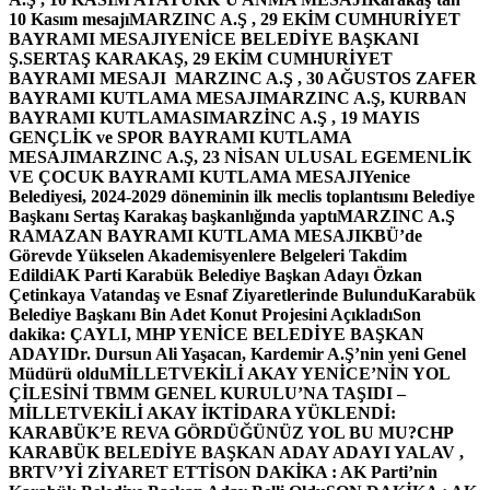
10 Kasım mesajı
MARZINC A.Ş , 29 EKİM CUMHURİYET
BAYRAMI MESAJI
YENİCE BELEDİYE BAŞKANI
Ş.SERTAŞ KARAKAŞ, 29 EKİM CUMHURİYET
BAYRAMI MESAJI
MARZINC A.Ş , 30 AĞUSTOS ZAFER
BAYRAMI KUTLAMA MESAJI
MARZINC A.Ş, KURBAN
BAYRAMI KUTLAMASI
MARZİNC A.Ş , 19 MAYIS
GENÇLİK ve SPOR BAYRAMI KUTLAMA
MESAJI
MARZINC A.Ş, 23 NİSAN ULUSAL EGEMENLİK
VE ÇOCUK BAYRAMI KUTLAMA MESAJI
Yenice
Belediyesi, 2024-2029 döneminin ilk meclis toplantısını Belediye
Başkanı Sertaş Karakaş başkanlığında yaptı
MARZINC A.Ş
RAMAZAN BAYRAMI KUTLAMA MESAJI
KBÜ’de
Görevde Yükselen Akademisyenlere Belgeleri Takdim
Edildi
AK Parti Karabük Belediye Başkan Adayı Özkan
Çetinkaya Vatandaş ve Esnaf Ziyaretlerinde Bulundu
Karabük
Belediye Başkanı Bin Adet Konut Projesini Açıkladı
Son
dakika: ÇAYLI, MHP YENİCE BELEDİYE BAŞKAN
ADAYI
Dr. Dursun Ali Yaşacan, Kardemir A.Ş’nin yeni Genel
Müdürü oldu
MİLLETVEKİLİ AKAY YENİCE’NİN YOL
ÇİLESİNİ TBMM GENEL KURULU’NA TAŞIDI –
MİLLETVEKİLİ AKAY İKTİDARA YÜKLENDİ:
KARABÜK’E REVA GÖRDÜĞÜNÜZ YOL BU MU?
CHP
KARABÜK BELEDİYE BAŞKAN ADAY ADAYI YALAV ,
BRTV’Yİ ZİYARET ETTİ
SON DAKİKA : AK Parti’nin