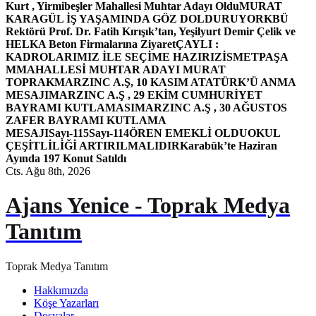
Kurt , Yirmibeşler Mahallesi Muhtar Adayı Oldu
MURAT
KARAGÜL İŞ YAŞAMINDA GÖZ DOLDURUYOR
KBÜ
Rektörü Prof. Dr. Fatih Kırışık’tan, Yeşilyurt Demir Çelik ve
HELKA Beton Firmalarına Ziyaret
ÇAYLI :
KADROLARIMIZ İLE SEÇİME HAZIRIZ
İSMETPAŞA
MMAHALLESİ MUHTAR ADAYI MURAT
TOPRAK
MARZINC A.Ş, 10 KASIM ATATÜRK’Ü ANMA
MESAJI
MARZINC A.Ş , 29 EKİM CUMHURİYET
BAYRAMI KUTLAMASI
MARZINC A.Ş , 30 AĞUSTOS
ZAFER BAYRAMI KUTLAMA
MESAJI
Sayı-115
Sayı-114
ÖREN EMEKLİ OLDU
OKUL
ÇEŞİTLİLİĞİ ARTIRILMALIDIR
Karabük’te Haziran
Ayında 197 Konut Satıldı
Cts. Ağu 8th, 2026
Ajans Yenice - Toprak Medya
Tanıtım
Toprak Medya Tanıtım
Hakkımızda
Köşe Yazarları
Dosyalar