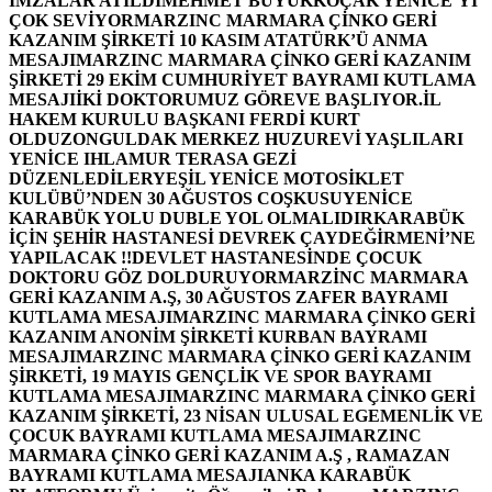
İMZALAR ATILDI
MEHMET BÜYÜKKOÇAK YENİCE’Yİ
ÇOK SEVİYOR
MARZINC MARMARA ÇİNKO GERİ
KAZANIM ŞİRKETİ 10 KASIM ATATÜRK’Ü ANMA
MESAJI
MARZINC MARMARA ÇİNKO GERİ KAZANIM
ŞİRKETİ 29 EKİM CUMHURİYET BAYRAMI KUTLAMA
MESAJI
İKİ DOKTORUMUZ GÖREVE BAŞLIYOR.
İL
HAKEM KURULU BAŞKANI FERDİ KURT
OLDU
ZONGULDAK MERKEZ HUZUREVİ YAŞLILARI
YENİCE IHLAMUR TERASA GEZİ
DÜZENLEDİLER
YEŞİL YENİCE MOTOSİKLET
KULÜBÜ’NDEN 30 AĞUSTOS COŞKUSU
YENİCE
KARABÜK YOLU DUBLE YOL OLMALIDIR
KARABÜK
İÇİN ŞEHİR HASTANESİ DEVREK ÇAYDEĞİRMENİ’NE
YAPILACAK !!
DEVLET HASTANESİNDE ÇOCUK
DOKTORU GÖZ DOLDURUYOR
MARZİNC MARMARA
GERİ KAZANIM A.Ş, 30 AĞUSTOS ZAFER BAYRAMI
KUTLAMA MESAJI
MARZINC MARMARA ÇİNKO GERİ
KAZANIM ANONİM ŞİRKETİ KURBAN BAYRAMI
MESAJI
MARZINC MARMARA ÇİNKO GERİ KAZANIM
ŞİRKETİ, 19 MAYIS GENÇLİK VE SPOR BAYRAMI
KUTLAMA MESAJI
MARZINC MARMARA ÇİNKO GERİ
KAZANIM ŞİRKETİ, 23 NİSAN ULUSAL EGEMENLİK VE
ÇOCUK BAYRAMI KUTLAMA MESAJI
MARZINC
MARMARA ÇİNKO GERİ KAZANIM A.Ş , RAMAZAN
BAYRAMI KUTLAMA MESAJI
ANKA KARABÜK