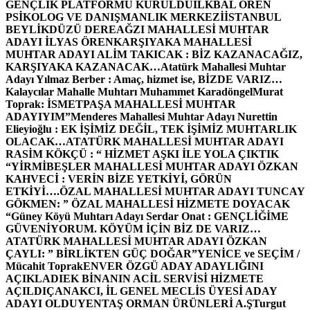
GENÇLİK PLATFORMU KURULDU
İLKBAL ÖREN
PSİKOLOG VE DANIŞMANLIK MERKEZİ
İSTANBUL
BEYLİKDÜZÜ DEREAĞZI MAHALLESİ MUHTAR
ADAYI İLYAS ÖREN
KARŞIYAKA MAHALLESİ
MUHTAR ADAYI ALİM TAKICAK : BİZ KAZANACAĞIZ,
KARŞIYAKA KAZANACAK…
Atatürk Mahallesi Muhtar
Adayı Yılmaz Berber : Amaç, hizmet ise, BİZDE VARIZ…
Kalaycılar Mahalle Muhtarı Muhammet Karadöngel
Murat
Toprak: İSMETPAŞA MAHALLESİ MUHTAR
ADAYIYIM”
Menderes Mahallesi Muhtar Adayı Nurettin
Elieyioğlu : EK İŞİMİZ DEĞİL, TEK İŞİMİZ MUHTARLIK
OLACAK…
ATATÜRK MAHALLESİ MUHTAR ADAYI
RASİM KÖKÇÜ : “ HİZMET AŞKI İLE YOLA ÇIKTIK
“
YİRMİBEŞLER MAHALLESİ MUHTAR ADAYI ÖZKAN
KAHVECİ : VERİN BİZE YETKİYİ, GÖRÜN
ETKİYİ….
ÖZAL MAHALLESİ MUHTAR ADAYI TUNCAY
GÖKMEN: ” ÖZAL MAHALLESİ HİZMETE DOYACAK
“
Güney Köyü Muhtarı Adayı Serdar Onat : GENÇLİĞİME
GÜVENİYORUM. KÖYÜM İÇİN BİZ DE VARIZ…
ATATÜRK MAHALLESİ MUHTAR ADAYI ÖZKAN
ÇAYLI: ” BİRLİKTEN GÜÇ DOĞAR”
YENİCE ve SEÇİM /
Mücahit Toprak
ENVER ÖZGÜ ADAY ADAYLIĞINI
AÇIKLADI
EK BİNANIN ACİL SERVİSİ HİZMETE
AÇILDI
ÇANAKCI, İL GENEL MECLİS ÜYESİ ADAY
ADAYI OLDU
YENTAŞ ORMAN ÜRÜNLERİ A.Ş
Turgut