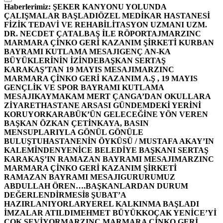
Haberlerimiz:
ŞEKER KANYONU YOLUNDA
ÇALIŞMALAR BAŞLADI
ÖZEL MEDİKAR HASTANESİ
FİZİK TEDAVİ VE REHABİLİTASYON UZMANI UZM.
DR. NECDET ÇATALBAŞ İLE RÖPORTAJ
MARZINC
MARMARA ÇİNKO GERİ KAZANIM ŞİRKETİ KURBAN
BAYRAMI KUTLAMA MESAJI
GENÇ AN-KA
BÜYÜKLERİNİN İZİNDE
BAŞKAN SERTAŞ
KARAKAŞ’TAN 19 MAYIS MESAJI
MARZINC
MARMARA ÇİNKO GERİ KAZANIM A.Ş , 19 MAYIS
GENÇLİK VE SPOR BAYRAMI KUTLAMA
MESAJI
KAYMAKAM MERT ÇANGA’DAN OKULLARA
ZİYARET
HASTANE ARSASI GÜNDEMDEKİ YERİNİ
KORUYOR
KARABÜK’ÜN GELECEĞİNE YÖN VEREN
BAŞKAN ÖZKAN ÇETİNKAYA, BASIN
MENSUPLARIYLA GÖNÜL GÖNÜLE
BULUŞTU
HASTANENİN ÖYKÜSÜ / MUSTAFA AKAY’IN
KALEMİNDEN
YENİCE BELEDİYE BAŞKANI SERTAŞ
KARAKAŞ’IN RAMAZAN BAYRAMI MESAJI
MARZINC
MARMARA ÇİNKO GERİ KAZANIM ŞİRKETİ
RAMAZAN BAYRAMI MESAJI
GURURUMUZ
ABDULLAH ÖREN….
BAŞKANLARDAN DURUM
DEĞERLENDİRMESİ
8 ŞUBAT’A
HAZIRLANIYORLAR
YEREL KALKINMA BAŞLADI
İMZALAR ATILDI
MEHMET BÜYÜKKOÇAK YENİCE’Yİ
ÇOK SEVİYOR
MARZINC MARMARA ÇİNKO GERİ