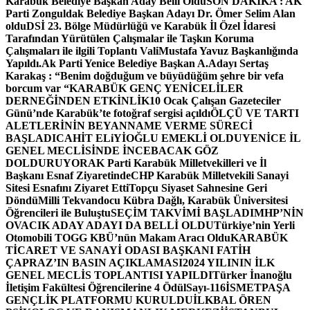
Karabük Belediye Başkan Aday Belli Oldu
SON DAKİKA : AK
Parti Zonguldak Belediye Başkan Adayı Dr. Ömer Selim Alan
oldu
DSİ 23. Bölge Müdürlüğü ve Karabük İl Özel İdaresi
Tarafından Yürütülen Çalışmalar ile Taşkın Koruma
Çalışmaları ile ilgili Toplantı ValiMustafa Yavuz Başkanlığında
Yapıldı.
Ak Parti Yenice Belediye Başkan A.Adayı Sertaş
Karakaş : “Benim doğduğum ve büyüdüğüm şehre bir vefa
borcum var “
KARABÜK GENÇ YENİCELİLER
DERNEĞİNDEN ETKİNLİK
10 Ocak Çalışan Gazeteciler
Günü’nde Karabük’te fotoğraf sergisi açıldı
ÖLÇÜ VE TARTI
ALETLERİNİN BEYANNAME VERME SÜRECİ
BAŞLADI
CAHİT ELiYİOĞLU EMEKLİ OLDU
YENİCE İL
GENEL MECLİSİNDE İNCEBACAK GÖZ
DOLDURUYOR
AK Parti Karabük Milletvekilleri ve İl
Başkanı Esnaf Ziyaretinde
CHP Karabük Milletvekili Sanayi
Sitesi Esnafını Ziyaret Etti
Topçu Siyaset Sahnesine Geri
Döndü
Milli Tekvandocu Kübra Dağlı, Karabük Üniversitesi
Öğrencileri ile Buluştu
SEÇİM TAKVİMİ BAŞLADI
MHP’NİN
OVACIK ADAY ADAYI DA BELLİ OLDU
Türkiye’nin Yerli
Otomobili TOGG KBÜ’nün Makam Aracı Oldu
KARABÜK
TİCARET VE SANAYİ ODASI BAŞKANI FATİH
ÇAPRAZ’IN BASIN AÇIKLAMASI
2024 YILININ İLK
GENEL MECLİS TOPLANTISI YAPILDI
Türker İnanoğlu
İletişim Fakültesi Öğrencilerine 4 Ödül
Sayı-116
İSMETPAŞA
GENÇLİK PLATFORMU KURULDU
İLKBAL ÖREN