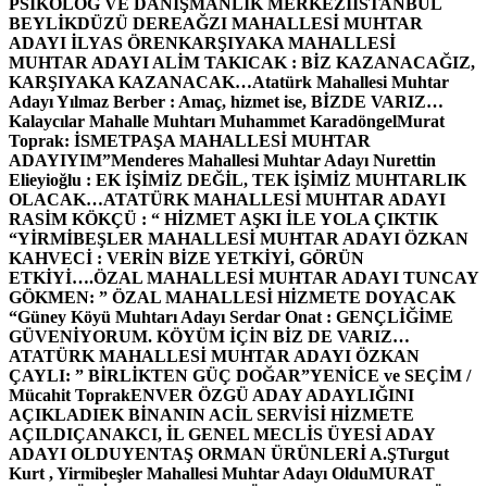
PSİKOLOG VE DANIŞMANLIK MERKEZİ
İSTANBUL
BEYLİKDÜZÜ DEREAĞZI MAHALLESİ MUHTAR
ADAYI İLYAS ÖREN
KARŞIYAKA MAHALLESİ
MUHTAR ADAYI ALİM TAKICAK : BİZ KAZANACAĞIZ,
KARŞIYAKA KAZANACAK…
Atatürk Mahallesi Muhtar
Adayı Yılmaz Berber : Amaç, hizmet ise, BİZDE VARIZ…
Kalaycılar Mahalle Muhtarı Muhammet Karadöngel
Murat
Toprak: İSMETPAŞA MAHALLESİ MUHTAR
ADAYIYIM”
Menderes Mahallesi Muhtar Adayı Nurettin
Elieyioğlu : EK İŞİMİZ DEĞİL, TEK İŞİMİZ MUHTARLIK
OLACAK…
ATATÜRK MAHALLESİ MUHTAR ADAYI
RASİM KÖKÇÜ : “ HİZMET AŞKI İLE YOLA ÇIKTIK
“
YİRMİBEŞLER MAHALLESİ MUHTAR ADAYI ÖZKAN
KAHVECİ : VERİN BİZE YETKİYİ, GÖRÜN
ETKİYİ….
ÖZAL MAHALLESİ MUHTAR ADAYI TUNCAY
GÖKMEN: ” ÖZAL MAHALLESİ HİZMETE DOYACAK
“
Güney Köyü Muhtarı Adayı Serdar Onat : GENÇLİĞİME
GÜVENİYORUM. KÖYÜM İÇİN BİZ DE VARIZ…
ATATÜRK MAHALLESİ MUHTAR ADAYI ÖZKAN
ÇAYLI: ” BİRLİKTEN GÜÇ DOĞAR”
YENİCE ve SEÇİM /
Mücahit Toprak
ENVER ÖZGÜ ADAY ADAYLIĞINI
AÇIKLADI
EK BİNANIN ACİL SERVİSİ HİZMETE
AÇILDI
ÇANAKCI, İL GENEL MECLİS ÜYESİ ADAY
ADAYI OLDU
YENTAŞ ORMAN ÜRÜNLERİ A.Ş
Turgut
Kurt , Yirmibeşler Mahallesi Muhtar Adayı Oldu
MURAT