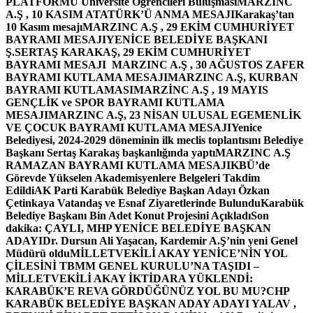
PLATFORMU Üniversite Öğrencileri Buluşması
MARZINC
A.Ş , 10 KASIM ATATÜRK’Ü ANMA MESAJI
Karakaş’tan
10 Kasım mesajı
MARZINC A.Ş , 29 EKİM CUMHURİYET
BAYRAMI MESAJI
YENİCE BELEDİYE BAŞKANI
Ş.SERTAŞ KARAKAŞ, 29 EKİM CUMHURİYET
BAYRAMI MESAJI
MARZINC A.Ş , 30 AĞUSTOS ZAFER
BAYRAMI KUTLAMA MESAJI
MARZINC A.Ş, KURBAN
BAYRAMI KUTLAMASI
MARZİNC A.Ş , 19 MAYIS
GENÇLİK ve SPOR BAYRAMI KUTLAMA
MESAJI
MARZINC A.Ş, 23 NİSAN ULUSAL EGEMENLİK
VE ÇOCUK BAYRAMI KUTLAMA MESAJI
Yenice
Belediyesi, 2024-2029 döneminin ilk meclis toplantısını Belediye
Başkanı Sertaş Karakaş başkanlığında yaptı
MARZINC A.Ş
RAMAZAN BAYRAMI KUTLAMA MESAJI
KBÜ’de
Görevde Yükselen Akademisyenlere Belgeleri Takdim
Edildi
AK Parti Karabük Belediye Başkan Adayı Özkan
Çetinkaya Vatandaş ve Esnaf Ziyaretlerinde Bulundu
Karabük
Belediye Başkanı Bin Adet Konut Projesini Açıkladı
Son
dakika: ÇAYLI, MHP YENİCE BELEDİYE BAŞKAN
ADAYI
Dr. Dursun Ali Yaşacan, Kardemir A.Ş’nin yeni Genel
Müdürü oldu
MİLLETVEKİLİ AKAY YENİCE’NİN YOL
ÇİLESİNİ TBMM GENEL KURULU’NA TAŞIDI –
MİLLETVEKİLİ AKAY İKTİDARA YÜKLENDİ:
KARABÜK’E REVA GÖRDÜĞÜNÜZ YOL BU MU?
CHP
KARABÜK BELEDİYE BAŞKAN ADAY ADAYI YALAV ,