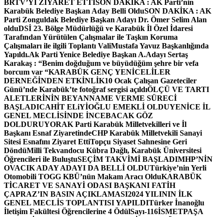
BRTV’Yİ ZİYARET ETTİ
SON DAKİKA : AK Parti’nin
Karabük Belediye Başkan Aday Belli Oldu
SON DAKİKA : AK
Parti Zonguldak Belediye Başkan Adayı Dr. Ömer Selim Alan
oldu
DSİ 23. Bölge Müdürlüğü ve Karabük İl Özel İdaresi
Tarafından Yürütülen Çalışmalar ile Taşkın Koruma
Çalışmaları ile ilgili Toplantı ValiMustafa Yavuz Başkanlığında
Yapıldı.
Ak Parti Yenice Belediye Başkan A.Adayı Sertaş
Karakaş : “Benim doğduğum ve büyüdüğüm şehre bir vefa
borcum var “
KARABÜK GENÇ YENİCELİLER
DERNEĞİNDEN ETKİNLİK
10 Ocak Çalışan Gazeteciler
Günü’nde Karabük’te fotoğraf sergisi açıldı
ÖLÇÜ VE TARTI
ALETLERİNİN BEYANNAME VERME SÜRECİ
BAŞLADI
CAHİT ELiYİOĞLU EMEKLİ OLDU
YENİCE İL
GENEL MECLİSİNDE İNCEBACAK GÖZ
DOLDURUYOR
AK Parti Karabük Milletvekilleri ve İl
Başkanı Esnaf Ziyaretinde
CHP Karabük Milletvekili Sanayi
Sitesi Esnafını Ziyaret Etti
Topçu Siyaset Sahnesine Geri
Döndü
Milli Tekvandocu Kübra Dağlı, Karabük Üniversitesi
Öğrencileri ile Buluştu
SEÇİM TAKVİMİ BAŞLADI
MHP’NİN
OVACIK ADAY ADAYI DA BELLİ OLDU
Türkiye’nin Yerli
Otomobili TOGG KBÜ’nün Makam Aracı Oldu
KARABÜK
TİCARET VE SANAYİ ODASI BAŞKANI FATİH
ÇAPRAZ’IN BASIN AÇIKLAMASI
2024 YILININ İLK
GENEL MECLİS TOPLANTISI YAPILDI
Türker İnanoğlu
İletişim Fakültesi Öğrencilerine 4 Ödül
Sayı-116
İSMETPAŞA