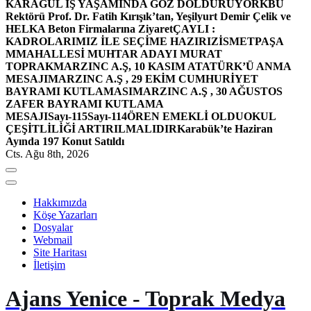
KARAGÜL İŞ YAŞAMINDA GÖZ DOLDURUYOR
KBÜ
Rektörü Prof. Dr. Fatih Kırışık’tan, Yeşilyurt Demir Çelik ve
HELKA Beton Firmalarına Ziyaret
ÇAYLI :
KADROLARIMIZ İLE SEÇİME HAZIRIZ
İSMETPAŞA
MMAHALLESİ MUHTAR ADAYI MURAT
TOPRAK
MARZINC A.Ş, 10 KASIM ATATÜRK’Ü ANMA
MESAJI
MARZINC A.Ş , 29 EKİM CUMHURİYET
BAYRAMI KUTLAMASI
MARZINC A.Ş , 30 AĞUSTOS
ZAFER BAYRAMI KUTLAMA
MESAJI
Sayı-115
Sayı-114
ÖREN EMEKLİ OLDU
OKUL
ÇEŞİTLİLİĞİ ARTIRILMALIDIR
Karabük’te Haziran
Ayında 197 Konut Satıldı
Cts. Ağu 8th, 2026
Hakkımızda
Köşe Yazarları
Dosyalar
Webmail
Site Haritası
İletişim
Ajans Yenice - Toprak Medya