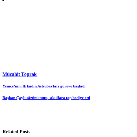
Mücahit Toprak
Yazı
Yenice’nin ilk kadın Astsubayları göreve başladı
gezinmesi
Başkan Çaylı sözünü tuttu, okullara top hediye etti
Related Posts