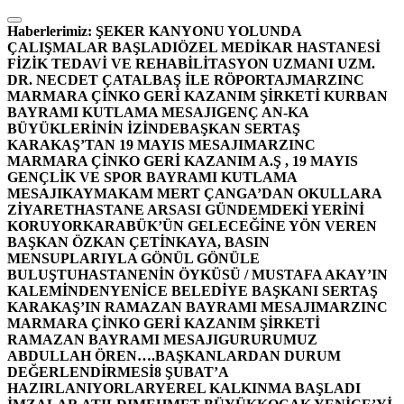
İçeriğe
atla
Haberlerimiz:
ŞEKER KANYONU YOLUNDA
ÇALIŞMALAR BAŞLADI
ÖZEL MEDİKAR HASTANESİ
FİZİK TEDAVİ VE REHABİLİTASYON UZMANI UZM.
DR. NECDET ÇATALBAŞ İLE RÖPORTAJ
MARZINC
MARMARA ÇİNKO GERİ KAZANIM ŞİRKETİ KURBAN
BAYRAMI KUTLAMA MESAJI
GENÇ AN-KA
BÜYÜKLERİNİN İZİNDE
BAŞKAN SERTAŞ
KARAKAŞ’TAN 19 MAYIS MESAJI
MARZINC
MARMARA ÇİNKO GERİ KAZANIM A.Ş , 19 MAYIS
GENÇLİK VE SPOR BAYRAMI KUTLAMA
MESAJI
KAYMAKAM MERT ÇANGA’DAN OKULLARA
ZİYARET
HASTANE ARSASI GÜNDEMDEKİ YERİNİ
KORUYOR
KARABÜK’ÜN GELECEĞİNE YÖN VEREN
BAŞKAN ÖZKAN ÇETİNKAYA, BASIN
MENSUPLARIYLA GÖNÜL GÖNÜLE
BULUŞTU
HASTANENİN ÖYKÜSÜ / MUSTAFA AKAY’IN
KALEMİNDEN
YENİCE BELEDİYE BAŞKANI SERTAŞ
KARAKAŞ’IN RAMAZAN BAYRAMI MESAJI
MARZINC
MARMARA ÇİNKO GERİ KAZANIM ŞİRKETİ
RAMAZAN BAYRAMI MESAJI
GURURUMUZ
ABDULLAH ÖREN….
BAŞKANLARDAN DURUM
DEĞERLENDİRMESİ
8 ŞUBAT’A
HAZIRLANIYORLAR
YEREL KALKINMA BAŞLADI