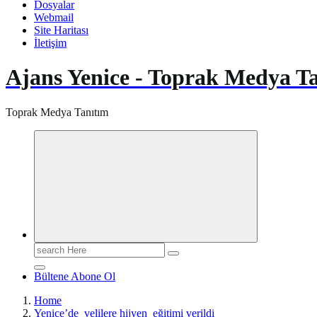
Dosyalar
Webmail
Site Haritası
İletişim
Ajans Yenice - Toprak Medya T
Toprak Medya Tanıtım
Search
for:
Bültene Abone Ol
Home
Yenice’de velilere hijyen eğitimi verildi