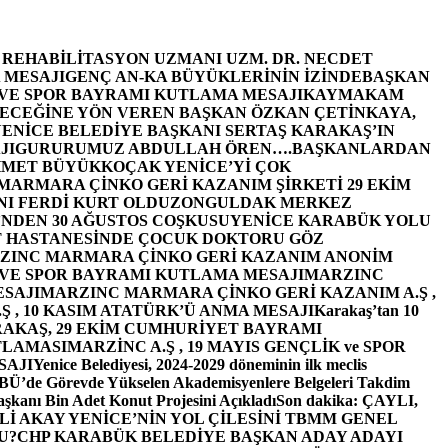
E REHABİLİTASYON UZMANI UZM. DR. NECDET
 MESAJI
GENÇ AN-KA BÜYÜKLERİNİN İZİNDE
BAŞKAN
 VE SPOR BAYRAMI KUTLAMA MESAJI
KAYMAKAM
ECEĞİNE YÖN VEREN BAŞKAN ÖZKAN ÇETİNKAYA,
ENİCE BELEDİYE BAŞKANI SERTAŞ KARAKAŞ’IN
JI
GURURUMUZ ABDULLAH ÖREN….
BAŞKANLARDAN
MET BÜYÜKKOÇAK YENİCE’Yİ ÇOK
MARMARA ÇİNKO GERİ KAZANIM ŞİRKETİ 29 EKİM
I FERDİ KURT OLDU
ZONGULDAK MERKEZ
’NDEN 30 AĞUSTOS COŞKUSU
YENİCE KARABÜK YOLU
 HASTANESİNDE ÇOCUK DOKTORU GÖZ
ZINC MARMARA ÇİNKO GERİ KAZANIM ANONİM
 VE SPOR BAYRAMI KUTLAMA MESAJI
MARZINC
ESAJI
MARZINC MARMARA ÇİNKO GERİ KAZANIM A.Ş ,
Ş , 10 KASIM ATATÜRK’Ü ANMA MESAJI
Karakaş’tan 10
RAKAŞ, 29 EKİM CUMHURİYET BAYRAMI
TLAMASI
MARZİNC A.Ş , 19 MAYIS GENÇLİK ve SPOR
SAJI
Yenice Belediyesi, 2024-2029 döneminin ilk meclis
BÜ’de Görevde Yükselen Akademisyenlere Belgeleri Takdim
şkanı Bin Adet Konut Projesini Açıkladı
Son dakika: ÇAYLI,
İ AKAY YENİCE’NİN YOL ÇİLESİNİ TBMM GENEL
U?
CHP KARABÜK BELEDİYE BAŞKAN ADAY ADAYI