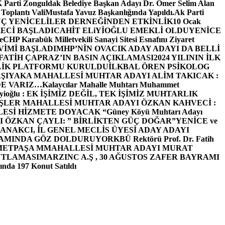
arti Zonguldak Belediye Başkan Adayı Dr. Ömer Selim Alan
 Toplantı ValiMustafa Yavuz Başkanlığında Yapıldı.
Ak Parti
Ç YENİCELİLER DERNEĞİNDEN ETKİNLİK
10 Ocak
ECİ BAŞLADI
CAHİT ELiYİOĞLU EMEKLİ OLDU
YENİCE
e
CHP Karabük Milletvekili Sanayi Sitesi Esnafını Ziyaret
VİMİ BAŞLADI
MHP’NİN OVACIK ADAY ADAYI DA BELLİ
FATİH ÇAPRAZ’IN BASIN AÇIKLAMASI
2024 YILININ İLK
LİK PLATFORMU KURULDU
İLKBAL ÖREN PSİKOLOG
ŞIYAKA MAHALLESİ MUHTAR ADAYI ALİM TAKICAK :
BİZDE VARIZ…
Kalaycılar Mahalle Muhtarı Muhammet
Elieyioğlu : EK İŞİMİZ DEĞİL, TEK İŞİMİZ MUHTARLIK
ŞLER MAHALLESİ MUHTAR ADAYI ÖZKAN KAHVECİ :
ESİ HİZMETE DOYACAK “
Güney Köyü Muhtarı Adayı
 ÖZKAN ÇAYLI: ” BİRLİKTEN GÜÇ DOĞAR”
YENİCE ve
ANAKCI, İL GENEL MECLİS ÜYESİ ADAY ADAYI
ŞAMINDA GÖZ DOLDURUYOR
KBÜ Rektörü Prof. Dr. Fatih
METPAŞA MMAHALLESİ MUHTAR ADAYI MURAT
UTLAMASI
MARZINC A.Ş , 30 AĞUSTOS ZAFER BAYRAMI
nda 197 Konut Satıldı