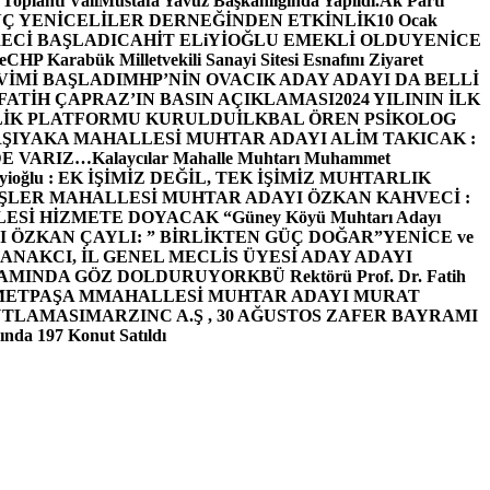
 Toplantı ValiMustafa Yavuz Başkanlığında Yapıldı.
Ak Parti
Ç YENİCELİLER DERNEĞİNDEN ETKİNLİK
10 Ocak
ECİ BAŞLADI
CAHİT ELiYİOĞLU EMEKLİ OLDU
YENİCE
e
CHP Karabük Milletvekili Sanayi Sitesi Esnafını Ziyaret
VİMİ BAŞLADI
MHP’NİN OVACIK ADAY ADAYI DA BELLİ
FATİH ÇAPRAZ’IN BASIN AÇIKLAMASI
2024 YILININ İLK
LİK PLATFORMU KURULDU
İLKBAL ÖREN PSİKOLOG
ŞIYAKA MAHALLESİ MUHTAR ADAYI ALİM TAKICAK :
BİZDE VARIZ…
Kalaycılar Mahalle Muhtarı Muhammet
Elieyioğlu : EK İŞİMİZ DEĞİL, TEK İŞİMİZ MUHTARLIK
ŞLER MAHALLESİ MUHTAR ADAYI ÖZKAN KAHVECİ :
ESİ HİZMETE DOYACAK “
Güney Köyü Muhtarı Adayı
 ÖZKAN ÇAYLI: ” BİRLİKTEN GÜÇ DOĞAR”
YENİCE ve
ANAKCI, İL GENEL MECLİS ÜYESİ ADAY ADAYI
ŞAMINDA GÖZ DOLDURUYOR
KBÜ Rektörü Prof. Dr. Fatih
METPAŞA MMAHALLESİ MUHTAR ADAYI MURAT
UTLAMASI
MARZINC A.Ş , 30 AĞUSTOS ZAFER BAYRAMI
nda 197 Konut Satıldı