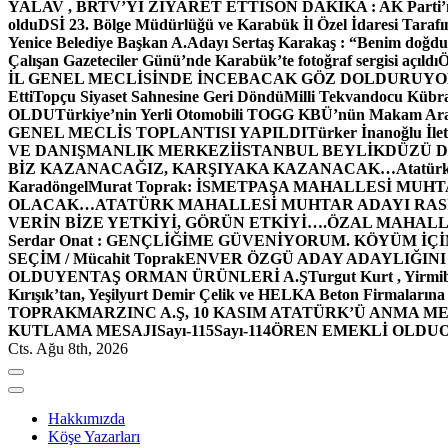
YALAV , BRTV’Yİ ZİYARET ETTİ
SON DAKİKA : AK Parti’n
oldu
DSİ 23. Bölge Müdürlüğü ve Karabük İl Özel İdaresi Tarafın
Yenice Belediye Başkan A.Adayı Sertaş Karakaş : “Benim doğd
Çalışan Gazeteciler Günü’nde Karabük’te fotoğraf sergisi açıldı
İL GENEL MECLİSİNDE İNCEBACAK GÖZ DOLDURUY
Etti
Topçu Siyaset Sahnesine Geri Döndü
Milli Tekvandocu Kübra 
OLDU
Türkiye’nin Yerli Otomobili TOGG KBÜ’nün Makam Ara
GENEL MECLİS TOPLANTISI YAPILDI
Türker İnanoğlu İlet
VE DANIŞMANLIK MERKEZİ
İSTANBUL BEYLİKDÜZÜ 
BİZ KAZANACAĞIZ, KARŞIYAKA KAZANACAK…
Atatür
Karadöngel
Murat Toprak: İSMETPAŞA MAHALLESİ MUH
OLACAK…
ATATÜRK MAHALLESİ MUHTAR ADAYI RASİM
VERİN BİZE YETKİYİ, GÖRÜN ETKİYİ….
ÖZAL MAHALL
Serdar Onat : GENÇLİĞİME GÜVENİYORUM. KÖYÜM İÇİ
SEÇİM / Mücahit Toprak
ENVER ÖZGÜ ADAY ADAYLIĞINI
OLDU
YENTAŞ ORMAN ÜRÜNLERİ A.Ş
Turgut Kurt , Yirmi
Kırışık’tan, Yeşilyurt Demir Çelik ve HELKA Beton Firmalarına
TOPRAK
MARZINC A.Ş, 10 KASIM ATATÜRK’Ü ANMA ME
KUTLAMA MESAJI
Sayı-115
Sayı-114
ÖREN EMEKLİ OLDU
Cts. Ağu 8th, 2026
Hakkımızda
Köşe Yazarları