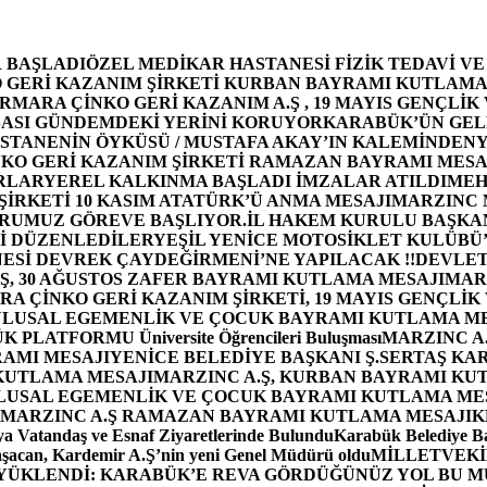
 BAŞLADI
ÖZEL MEDİKAR HASTANESİ FİZİK TEDAVİ V
GERİ KAZANIM ŞİRKETİ KURBAN BAYRAMI KUTLAMA
MARA ÇİNKO GERİ KAZANIM A.Ş , 19 MAYIS GENÇLİK
ASI GÜNDEMDEKİ YERİNİ KORUYOR
KARABÜK’ÜN GEL
STANENİN ÖYKÜSÜ / MUSTAFA AKAY’IN KALEMİNDEN
Y
O GERİ KAZANIM ŞİRKETİ RAMAZAN BAYRAMI MESA
RLAR
YEREL KALKINMA BAŞLADI İMZALAR ATILDI
MEH
İRKETİ 10 KASIM ATATÜRK’Ü ANMA MESAJI
MARZINC 
ORUMUZ GÖREVE BAŞLIYOR.
İL HAKEM KURULU BAŞKAN
Zİ DÜZENLEDİLER
YEŞİL YENİCE MOTOSİKLET KULÜBÜ
ESİ DEVREK ÇAYDEĞİRMENİ’NE YAPILACAK !!
DEVLET
, 30 AĞUSTOS ZAFER BAYRAMI KUTLAMA MESAJI
MAR
 ÇİNKO GERİ KAZANIM ŞİRKETİ, 19 MAYIS GENÇLİK
 ULUSAL EGEMENLİK VE ÇOCUK BAYRAMI KUTLAMA M
PLATFORMU Üniversite Öğrencileri Buluşması
MARZINC A.
RAMI MESAJI
YENİCE BELEDİYE BAŞKANI Ş.SERTAŞ KA
 KUTLAMA MESAJI
MARZINC A.Ş, KURBAN BAYRAMI KU
 ULUSAL EGEMENLİK VE ÇOCUK BAYRAMI KUTLAMA ME
MARZINC A.Ş RAMAZAN BAYRAMI KUTLAMA MESAJI
K
a Vatandaş ve Esnaf Ziyaretlerinde Bulundu
Karabük Belediye Ba
aşacan, Kardemir A.Ş’nin yeni Genel Müdürü oldu
MİLLETVEKİL
A YÜKLENDİ: KARABÜK’E REVA GÖRDÜĞÜNÜZ YOL BU M