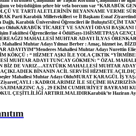
dan Yürütülen Çalışmalar ile Taşkın Koruma Çalışmaları ile ilgili
uğum ve büyüdüğüm şehre bir vefa borcum var “
KARABÜK GEN
ÖLÇÜ VE TARTI ALETLERİNİN BEYANNAME VERME SÜR
OR
AK Parti Karabük Milletvekilleri ve İl Başkanı Esnaf Ziyaretind
Dağlı, Karabük Üniversitesi Öğrencileri ile Buluştu
SEÇİM TAK
cı Oldu
KARABÜK TİCARET VE SANAYİ ODASI BAŞKANI 
işim Fakültesi Öğrencilerine 4 Ödül
Sayı-116
İSMETPAŞA GENÇ
DEREAĞZI MAHALLESİ MUHTAR ADAYI İLYAS ÖREN
KAR
k Mahallesi Muhtar Adayı Yılmaz Berber : Amaç, hizmet ise, 
TAR ADAYIYIM”
Menderes Mahallesi Muhtar Adayı Nurettin 
 KÖKÇÜ : “ HİZMET AŞKI İLE YOLA ÇIKTIK “
YİRMİBE
ESİ MUHTAR ADAYI TUNCAY GÖKMEN: ” ÖZAL MAHALL
N BİZ DE VARIZ…
ATATÜRK MAHALLESİ MUHTAR ADAYI
 AÇIKLADI
EK BİNANIN ACİL SERVİSİ HİZMETE AÇILDI
Ç
beşler Mahallesi Muhtar Adayı Oldu
MURAT KARAGÜL İŞ YA
 Ziyaret
ÇAYLI : KADROLARIMIZ İLE SEÇİME HAZIRIZ
İS
SAJI
MARZINC A.Ş , 29 EKİM CUMHURİYET BAYRAMI K
OKUL ÇEŞİTLİLİĞİ ARTIRILMALIDIR
Karabük’te Haziran Ayı
anıtım