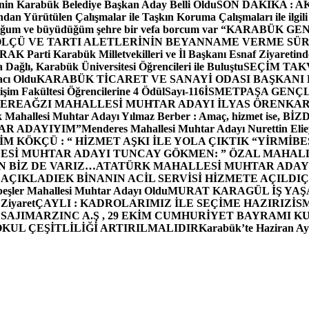
in Karabük Belediye Başkan Aday Belli Oldu
SON DAKİKA : AK P
dan Yürütülen Çalışmalar ile Taşkın Koruma Çalışmaları ile ilgili
uğum ve büyüdüğüm şehre bir vefa borcum var “
KARABÜK GEN
ÖLÇÜ VE TARTI ALETLERİNİN BEYANNAME VERME SÜR
OR
AK Parti Karabük Milletvekilleri ve İl Başkanı Esnaf Ziyaretind
Dağlı, Karabük Üniversitesi Öğrencileri ile Buluştu
SEÇİM TAK
cı Oldu
KARABÜK TİCARET VE SANAYİ ODASI BAŞKANI 
işim Fakültesi Öğrencilerine 4 Ödül
Sayı-116
İSMETPAŞA GENÇ
DEREAĞZI MAHALLESİ MUHTAR ADAYI İLYAS ÖREN
KAR
k Mahallesi Muhtar Adayı Yılmaz Berber : Amaç, hizmet ise, 
TAR ADAYIYIM”
Menderes Mahallesi Muhtar Adayı Nurettin 
 KÖKÇÜ : “ HİZMET AŞKI İLE YOLA ÇIKTIK “
YİRMİBE
ESİ MUHTAR ADAYI TUNCAY GÖKMEN: ” ÖZAL MAHALL
N BİZ DE VARIZ…
ATATÜRK MAHALLESİ MUHTAR ADAYI
 AÇIKLADI
EK BİNANIN ACİL SERVİSİ HİZMETE AÇILDI
Ç
beşler Mahallesi Muhtar Adayı Oldu
MURAT KARAGÜL İŞ YA
 Ziyaret
ÇAYLI : KADROLARIMIZ İLE SEÇİME HAZIRIZ
İS
SAJI
MARZINC A.Ş , 29 EKİM CUMHURİYET BAYRAMI K
OKUL ÇEŞİTLİLİĞİ ARTIRILMALIDIR
Karabük’te Haziran Ayı