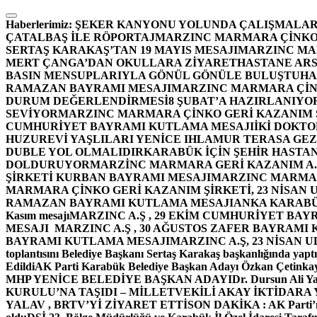
İçeriğe
atla
Haberlerimiz:
ŞEKER KANYONU YOLUNDA ÇALIŞMALAR
ÇATALBAŞ İLE RÖPORTAJ
MARZINC MARMARA ÇİNKO 
SERTAŞ KARAKAŞ’TAN 19 MAYIS MESAJI
MARZINC MAR
MERT ÇANGA’DAN OKULLARA ZİYARET
HASTANE ARS
BASIN MENSUPLARIYLA GÖNÜL GÖNÜLE BULUŞTU
HA
RAMAZAN BAYRAMI MESAJI
MARZINC MARMARA ÇİNK
DURUM DEĞERLENDİRMESİ
8 ŞUBAT’A HAZIRLANIYO
SEVİYOR
MARZINC MARMARA ÇİNKO GERİ KAZANIM Ş
CUMHURİYET BAYRAMI KUTLAMA MESAJI
İKİ DOKT
HUZUREVİ YAŞLILARI YENİCE IHLAMUR TERASA GE
DUBLE YOL OLMALIDIR
KARABÜK İÇİN ŞEHİR HASTAN
DOLDURUYOR
MARZİNC MARMARA GERİ KAZANIM A.Ş
ŞİRKETİ KURBAN BAYRAMI MESAJI
MARZINC MARMARA
MARMARA ÇİNKO GERİ KAZANIM ŞİRKETİ, 23 NİSAN
RAMAZAN BAYRAMI KUTLAMA MESAJI
ANKA KARABÜK 
Kasım mesajı
MARZINC A.Ş , 29 EKİM CUMHURİYET BAY
MESAJI
MARZINC A.Ş , 30 AĞUSTOS ZAFER BAYRAMI
BAYRAMI KUTLAMA MESAJI
MARZINC A.Ş, 23 NİSAN
toplantısını Belediye Başkanı Sertaş Karakaş başkanlığında yaptı
Edildi
AK Parti Karabük Belediye Başkan Adayı Özkan Çetinkay
MHP YENİCE BELEDİYE BAŞKAN ADAYI
Dr. Dursun Ali Y
KURULU’NA TAŞIDI – MİLLETVEKİLİ AKAY İKTİDAR
YALAV , BRTV’Yİ ZİYARET ETTİ
SON DAKİKA : AK Parti’n