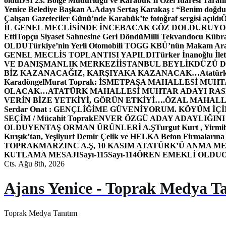
oldu
DSİ 23. Bölge Müdürlüğü ve Karabük İl Özel İdaresi Tarafın
Yenice Belediye Başkan A.Adayı Sertaş Karakaş : “Benim doğd
Çalışan Gazeteciler Günü’nde Karabük’te fotoğraf sergisi açıldı
İL GENEL MECLİSİNDE İNCEBACAK GÖZ DOLDURUY
Etti
Topçu Siyaset Sahnesine Geri Döndü
Milli Tekvandocu Kübra 
OLDU
Türkiye’nin Yerli Otomobili TOGG KBÜ’nün Makam Ara
GENEL MECLİS TOPLANTISI YAPILDI
Türker İnanoğlu İlet
VE DANIŞMANLIK MERKEZİ
İSTANBUL BEYLİKDÜZÜ 
BİZ KAZANACAĞIZ, KARŞIYAKA KAZANACAK…
Atatür
Karadöngel
Murat Toprak: İSMETPAŞA MAHALLESİ MUH
OLACAK…
ATATÜRK MAHALLESİ MUHTAR ADAYI RASİM
VERİN BİZE YETKİYİ, GÖRÜN ETKİYİ….
ÖZAL MAHALL
Serdar Onat : GENÇLİĞİME GÜVENİYORUM. KÖYÜM İÇİ
SEÇİM / Mücahit Toprak
ENVER ÖZGÜ ADAY ADAYLIĞINI
OLDU
YENTAŞ ORMAN ÜRÜNLERİ A.Ş
Turgut Kurt , Yirmi
Kırışık’tan, Yeşilyurt Demir Çelik ve HELKA Beton Firmalarına
TOPRAK
MARZINC A.Ş, 10 KASIM ATATÜRK’Ü ANMA ME
KUTLAMA MESAJI
Sayı-115
Sayı-114
ÖREN EMEKLİ OLDU
Cts. Ağu 8th, 2026
Ajans Yenice - Toprak Medya T
Toprak Medya Tanıtım