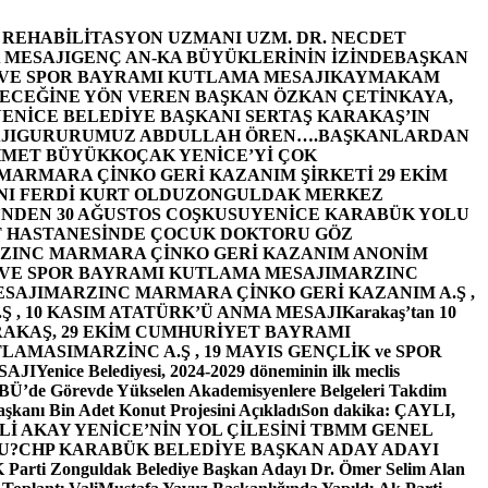
E REHABİLİTASYON UZMANI UZM. DR. NECDET
 MESAJI
GENÇ AN-KA BÜYÜKLERİNİN İZİNDE
BAŞKAN
 VE SPOR BAYRAMI KUTLAMA MESAJI
KAYMAKAM
ECEĞİNE YÖN VEREN BAŞKAN ÖZKAN ÇETİNKAYA,
ENİCE BELEDİYE BAŞKANI SERTAŞ KARAKAŞ’IN
JI
GURURUMUZ ABDULLAH ÖREN….
BAŞKANLARDAN
MET BÜYÜKKOÇAK YENİCE’Yİ ÇOK
MARMARA ÇİNKO GERİ KAZANIM ŞİRKETİ 29 EKİM
I FERDİ KURT OLDU
ZONGULDAK MERKEZ
’NDEN 30 AĞUSTOS COŞKUSU
YENİCE KARABÜK YOLU
 HASTANESİNDE ÇOCUK DOKTORU GÖZ
ZINC MARMARA ÇİNKO GERİ KAZANIM ANONİM
 VE SPOR BAYRAMI KUTLAMA MESAJI
MARZINC
ESAJI
MARZINC MARMARA ÇİNKO GERİ KAZANIM A.Ş ,
Ş , 10 KASIM ATATÜRK’Ü ANMA MESAJI
Karakaş’tan 10
RAKAŞ, 29 EKİM CUMHURİYET BAYRAMI
TLAMASI
MARZİNC A.Ş , 19 MAYIS GENÇLİK ve SPOR
SAJI
Yenice Belediyesi, 2024-2029 döneminin ilk meclis
BÜ’de Görevde Yükselen Akademisyenlere Belgeleri Takdim
şkanı Bin Adet Konut Projesini Açıkladı
Son dakika: ÇAYLI,
İ AKAY YENİCE’NİN YOL ÇİLESİNİ TBMM GENEL
U?
CHP KARABÜK BELEDİYE BAŞKAN ADAY ADAYI
arti Zonguldak Belediye Başkan Adayı Dr. Ömer Selim Alan