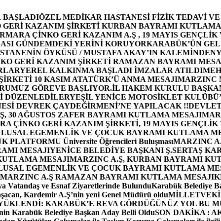
 BAŞLADI
ÖZEL MEDİKAR HASTANESİ FİZİK TEDAVİ V
GERİ KAZANIM ŞİRKETİ KURBAN BAYRAMI KUTLAMA
MARA ÇİNKO GERİ KAZANIM A.Ş , 19 MAYIS GENÇLİK
ASI GÜNDEMDEKİ YERİNİ KORUYOR
KARABÜK’ÜN GEL
STANENİN ÖYKÜSÜ / MUSTAFA AKAY’IN KALEMİNDEN
Y
O GERİ KAZANIM ŞİRKETİ RAMAZAN BAYRAMI MESA
RLAR
YEREL KALKINMA BAŞLADI İMZALAR ATILDI
MEH
İRKETİ 10 KASIM ATATÜRK’Ü ANMA MESAJI
MARZINC 
ORUMUZ GÖREVE BAŞLIYOR.
İL HAKEM KURULU BAŞKAN
Zİ DÜZENLEDİLER
YEŞİL YENİCE MOTOSİKLET KULÜBÜ
ESİ DEVREK ÇAYDEĞİRMENİ’NE YAPILACAK !!
DEVLET
, 30 AĞUSTOS ZAFER BAYRAMI KUTLAMA MESAJI
MAR
 ÇİNKO GERİ KAZANIM ŞİRKETİ, 19 MAYIS GENÇLİK
 ULUSAL EGEMENLİK VE ÇOCUK BAYRAMI KUTLAMA M
PLATFORMU Üniversite Öğrencileri Buluşması
MARZINC A.
RAMI MESAJI
YENİCE BELEDİYE BAŞKANI Ş.SERTAŞ KA
 KUTLAMA MESAJI
MARZINC A.Ş, KURBAN BAYRAMI KU
 ULUSAL EGEMENLİK VE ÇOCUK BAYRAMI KUTLAMA ME
MARZINC A.Ş RAMAZAN BAYRAMI KUTLAMA MESAJI
K
a Vatandaş ve Esnaf Ziyaretlerinde Bulundu
Karabük Belediye Ba
aşacan, Kardemir A.Ş’nin yeni Genel Müdürü oldu
MİLLETVEKİL
A YÜKLENDİ: KARABÜK’E REVA GÖRDÜĞÜNÜZ YOL BU M
in Karabük Belediye Başkan Aday Belli Oldu
SON DAKİKA : AK P