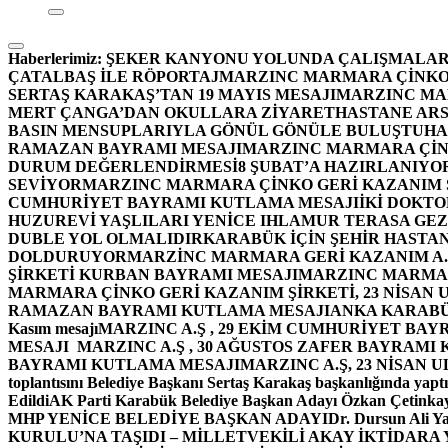
Haberlerimiz:
ŞEKER KANYONU YOLUNDA ÇALIŞMALAR
ÇATALBAŞ İLE RÖPORTAJ
MARZINC MARMARA ÇİNKO 
SERTAŞ KARAKAŞ’TAN 19 MAYIS MESAJI
MARZINC MAR
MERT ÇANGA’DAN OKULLARA ZİYARET
HASTANE ARS
BASIN MENSUPLARIYLA GÖNÜL GÖNÜLE BULUŞTU
HA
RAMAZAN BAYRAMI MESAJI
MARZINC MARMARA ÇİNK
DURUM DEĞERLENDİRMESİ
8 ŞUBAT’A HAZIRLANIYO
SEVİYOR
MARZINC MARMARA ÇİNKO GERİ KAZANIM Ş
CUMHURİYET BAYRAMI KUTLAMA MESAJI
İKİ DOKT
HUZUREVİ YAŞLILARI YENİCE IHLAMUR TERASA GE
DUBLE YOL OLMALIDIR
KARABÜK İÇİN ŞEHİR HASTAN
DOLDURUYOR
MARZİNC MARMARA GERİ KAZANIM A.Ş
ŞİRKETİ KURBAN BAYRAMI MESAJI
MARZINC MARMARA
MARMARA ÇİNKO GERİ KAZANIM ŞİRKETİ, 23 NİSAN
RAMAZAN BAYRAMI KUTLAMA MESAJI
ANKA KARABÜK 
Kasım mesajı
MARZINC A.Ş , 29 EKİM CUMHURİYET BAY
MESAJI
MARZINC A.Ş , 30 AĞUSTOS ZAFER BAYRAMI
BAYRAMI KUTLAMA MESAJI
MARZINC A.Ş, 23 NİSAN
toplantısını Belediye Başkanı Sertaş Karakaş başkanlığında yaptı
Edildi
AK Parti Karabük Belediye Başkan Adayı Özkan Çetinkay
MHP YENİCE BELEDİYE BAŞKAN ADAYI
Dr. Dursun Ali Y
KURULU’NA TAŞIDI – MİLLETVEKİLİ AKAY İKTİDAR