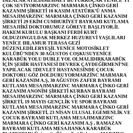
İMZALAR ATILDI
MEHMET BÜYÜKKOÇAK YENİCE’Yİ
ÇOK SEVİYOR
MARZINC MARMARA ÇİNKO GERİ
KAZANIM ŞİRKETİ 10 KASIM ATATÜRK’Ü ANMA
MESAJI
MARZINC MARMARA ÇİNKO GERİ KAZANIM
ŞİRKETİ 29 EKİM CUMHURİYET BAYRAMI KUTLAMA
MESAJI
İKİ DOKTORUMUZ GÖREVE BAŞLIYOR.
İL
HAKEM KURULU BAŞKANI FERDİ KURT
OLDU
ZONGULDAK MERKEZ HUZUREVİ YAŞLILARI
YENİCE IHLAMUR TERASA GEZİ
DÜZENLEDİLER
YEŞİL YENİCE MOTOSİKLET
KULÜBÜ’NDEN 30 AĞUSTOS COŞKUSU
YENİCE
KARABÜK YOLU DUBLE YOL OLMALIDIR
KARABÜK
İÇİN ŞEHİR HASTANESİ DEVREK ÇAYDEĞİRMENİ’NE
YAPILACAK !!
DEVLET HASTANESİNDE ÇOCUK
DOKTORU GÖZ DOLDURUYOR
MARZİNC MARMARA
GERİ KAZANIM A.Ş, 30 AĞUSTOS ZAFER BAYRAMI
KUTLAMA MESAJI
MARZINC MARMARA ÇİNKO GERİ
KAZANIM ANONİM ŞİRKETİ KURBAN BAYRAMI
MESAJI
MARZINC MARMARA ÇİNKO GERİ KAZANIM
ŞİRKETİ, 19 MAYIS GENÇLİK VE SPOR BAYRAMI
KUTLAMA MESAJI
MARZINC MARMARA ÇİNKO GERİ
KAZANIM ŞİRKETİ, 23 NİSAN ULUSAL EGEMENLİK VE
ÇOCUK BAYRAMI KUTLAMA MESAJI
MARZINC
MARMARA ÇİNKO GERİ KAZANIM A.Ş , RAMAZAN
BAYRAMI KUTLAMA MESAJI
ANKA KARABÜK