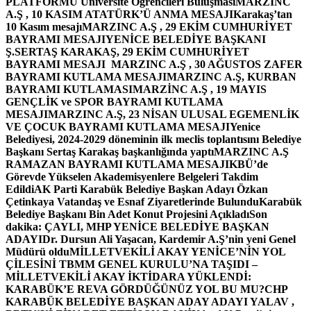
PLATFORMU Üniversite Öğrencileri Buluşması
MARZINC
A.Ş , 10 KASIM ATATÜRK’Ü ANMA MESAJI
Karakaş’tan
10 Kasım mesajı
MARZINC A.Ş , 29 EKİM CUMHURİYET
BAYRAMI MESAJI
YENİCE BELEDİYE BAŞKANI
Ş.SERTAŞ KARAKAŞ, 29 EKİM CUMHURİYET
BAYRAMI MESAJI
MARZINC A.Ş , 30 AĞUSTOS ZAFER
BAYRAMI KUTLAMA MESAJI
MARZINC A.Ş, KURBAN
BAYRAMI KUTLAMASI
MARZİNC A.Ş , 19 MAYIS
GENÇLİK ve SPOR BAYRAMI KUTLAMA
MESAJI
MARZINC A.Ş, 23 NİSAN ULUSAL EGEMENLİK
VE ÇOCUK BAYRAMI KUTLAMA MESAJI
Yenice
Belediyesi, 2024-2029 döneminin ilk meclis toplantısını Belediye
Başkanı Sertaş Karakaş başkanlığında yaptı
MARZINC A.Ş
RAMAZAN BAYRAMI KUTLAMA MESAJI
KBÜ’de
Görevde Yükselen Akademisyenlere Belgeleri Takdim
Edildi
AK Parti Karabük Belediye Başkan Adayı Özkan
Çetinkaya Vatandaş ve Esnaf Ziyaretlerinde Bulundu
Karabük
Belediye Başkanı Bin Adet Konut Projesini Açıkladı
Son
dakika: ÇAYLI, MHP YENİCE BELEDİYE BAŞKAN
ADAYI
Dr. Dursun Ali Yaşacan, Kardemir A.Ş’nin yeni Genel
Müdürü oldu
MİLLETVEKİLİ AKAY YENİCE’NİN YOL
ÇİLESİNİ TBMM GENEL KURULU’NA TAŞIDI –
MİLLETVEKİLİ AKAY İKTİDARA YÜKLENDİ:
KARABÜK’E REVA GÖRDÜĞÜNÜZ YOL BU MU?
CHP
KARABÜK BELEDİYE BAŞKAN ADAY ADAYI YALAV ,