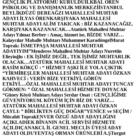
GENÇLİK PLATFORMU KURULDU
İLKBAL ÖREN
PSİKOLOG VE DANIŞMANLIK MERKEZİ
İSTANBUL
BEYLİKDÜZÜ DEREAĞZI MAHALLESİ MUHTAR
ADAYI İLYAS ÖREN
KARŞIYAKA MAHALLESİ
MUHTAR ADAYI ALİM TAKICAK : BİZ KAZANACAĞIZ,
KARŞIYAKA KAZANACAK…
Atatürk Mahallesi Muhtar
Adayı Yılmaz Berber : Amaç, hizmet ise, BİZDE VARIZ…
Kalaycılar Mahalle Muhtarı Muhammet Karadöngel
Murat
Toprak: İSMETPAŞA MAHALLESİ MUHTAR
ADAYIYIM”
Menderes Mahallesi Muhtar Adayı Nurettin
Elieyioğlu : EK İŞİMİZ DEĞİL, TEK İŞİMİZ MUHTARLIK
OLACAK…
ATATÜRK MAHALLESİ MUHTAR ADAYI
RASİM KÖKÇÜ : “ HİZMET AŞKI İLE YOLA ÇIKTIK
“
YİRMİBEŞLER MAHALLESİ MUHTAR ADAYI ÖZKAN
KAHVECİ : VERİN BİZE YETKİYİ, GÖRÜN
ETKİYİ….
ÖZAL MAHALLESİ MUHTAR ADAYI TUNCAY
GÖKMEN: ” ÖZAL MAHALLESİ HİZMETE DOYACAK
“
Güney Köyü Muhtarı Adayı Serdar Onat : GENÇLİĞİME
GÜVENİYORUM. KÖYÜM İÇİN BİZ DE VARIZ…
ATATÜRK MAHALLESİ MUHTAR ADAYI ÖZKAN
ÇAYLI: ” BİRLİKTEN GÜÇ DOĞAR”
YENİCE ve SEÇİM /
Mücahit Toprak
ENVER ÖZGÜ ADAY ADAYLIĞINI
AÇIKLADI
EK BİNANIN ACİL SERVİSİ HİZMETE
AÇILDI
ÇANAKCI, İL GENEL MECLİS ÜYESİ ADAY
ADAYI OLDU
YENTAŞ ORMAN ÜRÜNLERİ A.Ş
Turgut