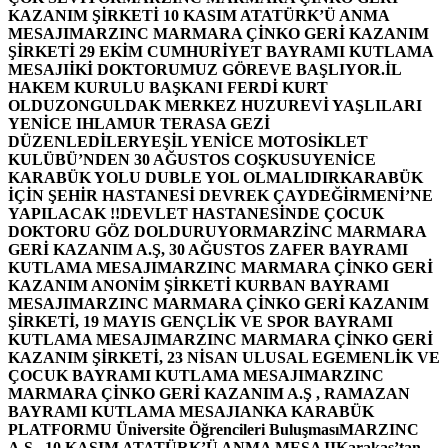
KAZANIM ŞİRKETİ 10 KASIM ATATÜRK’Ü ANMA
MESAJI
MARZINC MARMARA ÇİNKO GERİ KAZANIM
ŞİRKETİ 29 EKİM CUMHURİYET BAYRAMI KUTLAMA
MESAJI
İKİ DOKTORUMUZ GÖREVE BAŞLIYOR.
İL
HAKEM KURULU BAŞKANI FERDİ KURT
OLDU
ZONGULDAK MERKEZ HUZUREVİ YAŞLILARI
YENİCE IHLAMUR TERASA GEZİ
DÜZENLEDİLER
YEŞİL YENİCE MOTOSİKLET
KULÜBÜ’NDEN 30 AĞUSTOS COŞKUSU
YENİCE
KARABÜK YOLU DUBLE YOL OLMALIDIR
KARABÜK
İÇİN ŞEHİR HASTANESİ DEVREK ÇAYDEĞİRMENİ’NE
YAPILACAK !!
DEVLET HASTANESİNDE ÇOCUK
DOKTORU GÖZ DOLDURUYOR
MARZİNC MARMARA
GERİ KAZANIM A.Ş, 30 AĞUSTOS ZAFER BAYRAMI
KUTLAMA MESAJI
MARZINC MARMARA ÇİNKO GERİ
KAZANIM ANONİM ŞİRKETİ KURBAN BAYRAMI
MESAJI
MARZINC MARMARA ÇİNKO GERİ KAZANIM
ŞİRKETİ, 19 MAYIS GENÇLİK VE SPOR BAYRAMI
KUTLAMA MESAJI
MARZINC MARMARA ÇİNKO GERİ
KAZANIM ŞİRKETİ, 23 NİSAN ULUSAL EGEMENLİK VE
ÇOCUK BAYRAMI KUTLAMA MESAJI
MARZINC
MARMARA ÇİNKO GERİ KAZANIM A.Ş , RAMAZAN
BAYRAMI KUTLAMA MESAJI
ANKA KARABÜK
PLATFORMU Üniversite Öğrencileri Buluşması
MARZINC
A.Ş , 10 KASIM ATATÜRK’Ü ANMA MESAJI
Karakaş’tan