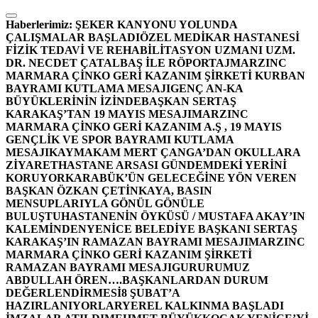
İçeriğe
atla
Haberlerimiz:
ŞEKER KANYONU YOLUNDA
ÇALIŞMALAR BAŞLADI
ÖZEL MEDİKAR HASTANESİ
FİZİK TEDAVİ VE REHABİLİTASYON UZMANI UZM.
DR. NECDET ÇATALBAŞ İLE RÖPORTAJ
MARZINC
MARMARA ÇİNKO GERİ KAZANIM ŞİRKETİ KURBAN
BAYRAMI KUTLAMA MESAJI
GENÇ AN-KA
BÜYÜKLERİNİN İZİNDE
BAŞKAN SERTAŞ
KARAKAŞ’TAN 19 MAYIS MESAJI
MARZINC
MARMARA ÇİNKO GERİ KAZANIM A.Ş , 19 MAYIS
GENÇLİK VE SPOR BAYRAMI KUTLAMA
MESAJI
KAYMAKAM MERT ÇANGA’DAN OKULLARA
ZİYARET
HASTANE ARSASI GÜNDEMDEKİ YERİNİ
KORUYOR
KARABÜK’ÜN GELECEĞİNE YÖN VEREN
BAŞKAN ÖZKAN ÇETİNKAYA, BASIN
MENSUPLARIYLA GÖNÜL GÖNÜLE
BULUŞTU
HASTANENİN ÖYKÜSÜ / MUSTAFA AKAY’IN
KALEMİNDEN
YENİCE BELEDİYE BAŞKANI SERTAŞ
KARAKAŞ’IN RAMAZAN BAYRAMI MESAJI
MARZINC
MARMARA ÇİNKO GERİ KAZANIM ŞİRKETİ
RAMAZAN BAYRAMI MESAJI
GURURUMUZ
ABDULLAH ÖREN….
BAŞKANLARDAN DURUM
DEĞERLENDİRMESİ
8 ŞUBAT’A
HAZIRLANIYORLAR
YEREL KALKINMA BAŞLADI