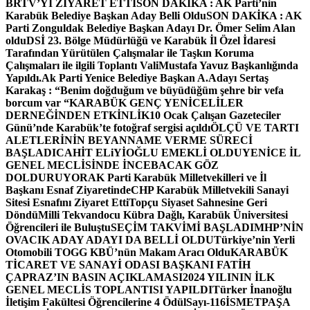
BRTV’Yİ ZİYARET ETTİ
SON DAKİKA : AK Parti’nin
Karabük Belediye Başkan Aday Belli Oldu
SON DAKİKA : AK
Parti Zonguldak Belediye Başkan Adayı Dr. Ömer Selim Alan
oldu
DSİ 23. Bölge Müdürlüğü ve Karabük İl Özel İdaresi
Tarafından Yürütülen Çalışmalar ile Taşkın Koruma
Çalışmaları ile ilgili Toplantı ValiMustafa Yavuz Başkanlığında
Yapıldı.
Ak Parti Yenice Belediye Başkan A.Adayı Sertaş
Karakaş : “Benim doğduğum ve büyüdüğüm şehre bir vefa
borcum var “
KARABÜK GENÇ YENİCELİLER
DERNEĞİNDEN ETKİNLİK
10 Ocak Çalışan Gazeteciler
Günü’nde Karabük’te fotoğraf sergisi açıldı
ÖLÇÜ VE TARTI
ALETLERİNİN BEYANNAME VERME SÜRECİ
BAŞLADI
CAHİT ELiYİOĞLU EMEKLİ OLDU
YENİCE İL
GENEL MECLİSİNDE İNCEBACAK GÖZ
DOLDURUYOR
AK Parti Karabük Milletvekilleri ve İl
Başkanı Esnaf Ziyaretinde
CHP Karabük Milletvekili Sanayi
Sitesi Esnafını Ziyaret Etti
Topçu Siyaset Sahnesine Geri
Döndü
Milli Tekvandocu Kübra Dağlı, Karabük Üniversitesi
Öğrencileri ile Buluştu
SEÇİM TAKVİMİ BAŞLADI
MHP’NİN
OVACIK ADAY ADAYI DA BELLİ OLDU
Türkiye’nin Yerli
Otomobili TOGG KBÜ’nün Makam Aracı Oldu
KARABÜK
TİCARET VE SANAYİ ODASI BAŞKANI FATİH
ÇAPRAZ’IN BASIN AÇIKLAMASI
2024 YILININ İLK
GENEL MECLİS TOPLANTISI YAPILDI
Türker İnanoğlu
İletişim Fakültesi Öğrencilerine 4 Ödül
Sayı-116
İSMETPAŞA