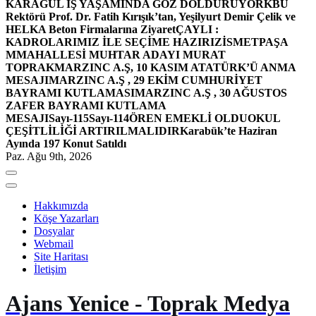
KARAGÜL İŞ YAŞAMINDA GÖZ DOLDURUYOR
KBÜ
Rektörü Prof. Dr. Fatih Kırışık’tan, Yeşilyurt Demir Çelik ve
HELKA Beton Firmalarına Ziyaret
ÇAYLI :
KADROLARIMIZ İLE SEÇİME HAZIRIZ
İSMETPAŞA
MMAHALLESİ MUHTAR ADAYI MURAT
TOPRAK
MARZINC A.Ş, 10 KASIM ATATÜRK’Ü ANMA
MESAJI
MARZINC A.Ş , 29 EKİM CUMHURİYET
BAYRAMI KUTLAMASI
MARZINC A.Ş , 30 AĞUSTOS
ZAFER BAYRAMI KUTLAMA
MESAJI
Sayı-115
Sayı-114
ÖREN EMEKLİ OLDU
OKUL
ÇEŞİTLİLİĞİ ARTIRILMALIDIR
Karabük’te Haziran
Ayında 197 Konut Satıldı
Paz. Ağu 9th, 2026
Hakkımızda
Köşe Yazarları
Dosyalar
Webmail
Site Haritası
İletişim
Ajans Yenice - Toprak Medya