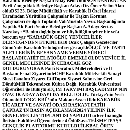
Karabük Belediye Başkan Aday Belli Oldu
SON DAKİKA : AK
Parti Zonguldak Belediye Başkan Adayı Dr. Ömer Selim Alan
oldu
DSİ 23. Bölge Müdürlüğü ve Karabük İl Özel İdaresi
Tarafından Yürütülen Çalışmalar ile Taşkın Koruma
Çalışmaları ile ilgili Toplantı ValiMustafa Yavuz Başkanlığında
Yapıldı.
Ak Parti Yenice Belediye Başkan A.Adayı Sertaş
Karakaş : “Benim doğduğum ve büyüdüğüm şehre bir vefa
borcum var “
KARABÜK GENÇ YENİCELİLER
DERNEĞİNDEN ETKİNLİK
10 Ocak Çalışan Gazeteciler
Günü’nde Karabük’te fotoğraf sergisi açıldı
ÖLÇÜ VE TARTI
ALETLERİNİN BEYANNAME VERME SÜRECİ
BAŞLADI
CAHİT ELiYİOĞLU EMEKLİ OLDU
YENİCE İL
GENEL MECLİSİNDE İNCEBACAK GÖZ
DOLDURUYOR
AK Parti Karabük Milletvekilleri ve İl
Başkanı Esnaf Ziyaretinde
CHP Karabük Milletvekili Sanayi
Sitesi Esnafını Ziyaret Etti
Topçu Siyaset Sahnesine Geri
Döndü
Milli Tekvandocu Kübra Dağlı, Karabük Üniversitesi
Öğrencileri ile Buluştu
SEÇİM TAKVİMİ BAŞLADI
MHP’NİN
OVACIK ADAY ADAYI DA BELLİ OLDU
Türkiye’nin Yerli
Otomobili TOGG KBÜ’nün Makam Aracı Oldu
KARABÜK
TİCARET VE SANAYİ ODASI BAŞKANI FATİH
ÇAPRAZ’IN BASIN AÇIKLAMASI
2024 YILININ İLK
GENEL MECLİS TOPLANTISI YAPILDI
Türker İnanoğlu
İletişim Fakültesi Öğrencilerine 4 Ödül
Sayı-116
İSMETPAŞA
GENÇLİK PLATFORMU KURULDU
İLKBAL ÖREN