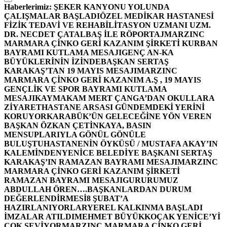
Haberlerimiz:
ŞEKER KANYONU YOLUNDA
ÇALIŞMALAR BAŞLADI
ÖZEL MEDİKAR HASTANESİ
FİZİK TEDAVİ VE REHABİLİTASYON UZMANI UZM.
DR. NECDET ÇATALBAŞ İLE RÖPORTAJ
MARZINC
MARMARA ÇİNKO GERİ KAZANIM ŞİRKETİ KURBAN
BAYRAMI KUTLAMA MESAJI
GENÇ AN-KA
BÜYÜKLERİNİN İZİNDE
BAŞKAN SERTAŞ
KARAKAŞ’TAN 19 MAYIS MESAJI
MARZINC
MARMARA ÇİNKO GERİ KAZANIM A.Ş , 19 MAYIS
GENÇLİK VE SPOR BAYRAMI KUTLAMA
MESAJI
KAYMAKAM MERT ÇANGA’DAN OKULLARA
ZİYARET
HASTANE ARSASI GÜNDEMDEKİ YERİNİ
KORUYOR
KARABÜK’ÜN GELECEĞİNE YÖN VEREN
BAŞKAN ÖZKAN ÇETİNKAYA, BASIN
MENSUPLARIYLA GÖNÜL GÖNÜLE
BULUŞTU
HASTANENİN ÖYKÜSÜ / MUSTAFA AKAY’IN
KALEMİNDEN
YENİCE BELEDİYE BAŞKANI SERTAŞ
KARAKAŞ’IN RAMAZAN BAYRAMI MESAJI
MARZINC
MARMARA ÇİNKO GERİ KAZANIM ŞİRKETİ
RAMAZAN BAYRAMI MESAJI
GURURUMUZ
ABDULLAH ÖREN….
BAŞKANLARDAN DURUM
DEĞERLENDİRMESİ
8 ŞUBAT’A
HAZIRLANIYORLAR
YEREL KALKINMA BAŞLADI
İMZALAR ATILDI
MEHMET BÜYÜKKOÇAK YENİCE’Yİ
ÇOK SEVİYOR
MARZINC MARMARA ÇİNKO GERİ