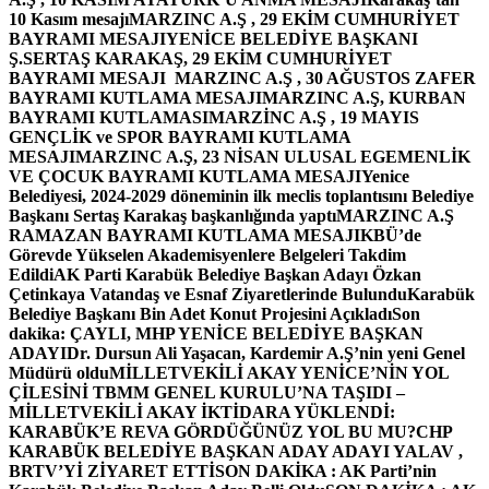
10 Kasım mesajı
MARZINC A.Ş , 29 EKİM CUMHURİYET
BAYRAMI MESAJI
YENİCE BELEDİYE BAŞKANI
Ş.SERTAŞ KARAKAŞ, 29 EKİM CUMHURİYET
BAYRAMI MESAJI
MARZINC A.Ş , 30 AĞUSTOS ZAFER
BAYRAMI KUTLAMA MESAJI
MARZINC A.Ş, KURBAN
BAYRAMI KUTLAMASI
MARZİNC A.Ş , 19 MAYIS
GENÇLİK ve SPOR BAYRAMI KUTLAMA
MESAJI
MARZINC A.Ş, 23 NİSAN ULUSAL EGEMENLİK
VE ÇOCUK BAYRAMI KUTLAMA MESAJI
Yenice
Belediyesi, 2024-2029 döneminin ilk meclis toplantısını Belediye
Başkanı Sertaş Karakaş başkanlığında yaptı
MARZINC A.Ş
RAMAZAN BAYRAMI KUTLAMA MESAJI
KBÜ’de
Görevde Yükselen Akademisyenlere Belgeleri Takdim
Edildi
AK Parti Karabük Belediye Başkan Adayı Özkan
Çetinkaya Vatandaş ve Esnaf Ziyaretlerinde Bulundu
Karabük
Belediye Başkanı Bin Adet Konut Projesini Açıkladı
Son
dakika: ÇAYLI, MHP YENİCE BELEDİYE BAŞKAN
ADAYI
Dr. Dursun Ali Yaşacan, Kardemir A.Ş’nin yeni Genel
Müdürü oldu
MİLLETVEKİLİ AKAY YENİCE’NİN YOL
ÇİLESİNİ TBMM GENEL KURULU’NA TAŞIDI –
MİLLETVEKİLİ AKAY İKTİDARA YÜKLENDİ:
KARABÜK’E REVA GÖRDÜĞÜNÜZ YOL BU MU?
CHP
KARABÜK BELEDİYE BAŞKAN ADAY ADAYI YALAV ,
BRTV’Yİ ZİYARET ETTİ
SON DAKİKA : AK Parti’nin