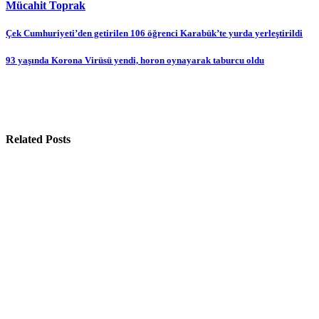
Mücahit Toprak
Yazı
Çek Cumhuriyeti’den getirilen 106 öğrenci Karabük’te yurda yerleştirildi
gezinmesi
93 yaşında Korona Virüsü yendi, horon oynayarak taburcu oldu
Related Posts