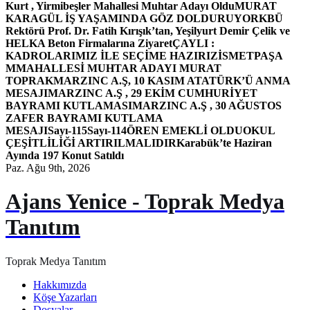
Kurt , Yirmibeşler Mahallesi Muhtar Adayı Oldu
MURAT
KARAGÜL İŞ YAŞAMINDA GÖZ DOLDURUYOR
KBÜ
Rektörü Prof. Dr. Fatih Kırışık’tan, Yeşilyurt Demir Çelik ve
HELKA Beton Firmalarına Ziyaret
ÇAYLI :
KADROLARIMIZ İLE SEÇİME HAZIRIZ
İSMETPAŞA
MMAHALLESİ MUHTAR ADAYI MURAT
TOPRAK
MARZINC A.Ş, 10 KASIM ATATÜRK’Ü ANMA
MESAJI
MARZINC A.Ş , 29 EKİM CUMHURİYET
BAYRAMI KUTLAMASI
MARZINC A.Ş , 30 AĞUSTOS
ZAFER BAYRAMI KUTLAMA
MESAJI
Sayı-115
Sayı-114
ÖREN EMEKLİ OLDU
OKUL
ÇEŞİTLİLİĞİ ARTIRILMALIDIR
Karabük’te Haziran
Ayında 197 Konut Satıldı
Paz. Ağu 9th, 2026
Ajans Yenice - Toprak Medya
Tanıtım
Toprak Medya Tanıtım
Hakkımızda
Köşe Yazarları
Dosyalar