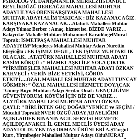
PSİKOLOG VE DANIŞMANLIK MERKEZİ
İSTANBUL
BEYLİKDÜZÜ DEREAĞZI MAHALLESİ MUHTAR
ADAYI İLYAS ÖREN
KARŞIYAKA MAHALLESİ
MUHTAR ADAYI ALİM TAKICAK : BİZ KAZANACAĞIZ,
KARŞIYAKA KAZANACAK…
Atatürk Mahallesi Muhtar
Adayı Yılmaz Berber : Amaç, hizmet ise, BİZDE VARIZ…
Kalaycılar Mahalle Muhtarı Muhammet Karadöngel
Murat
Toprak: İSMETPAŞA MAHALLESİ MUHTAR
ADAYIYIM”
Menderes Mahallesi Muhtar Adayı Nurettin
Elieyioğlu : EK İŞİMİZ DEĞİL, TEK İŞİMİZ MUHTARLIK
OLACAK…
ATATÜRK MAHALLESİ MUHTAR ADAYI
RASİM KÖKÇÜ : “ HİZMET AŞKI İLE YOLA ÇIKTIK
“
YİRMİBEŞLER MAHALLESİ MUHTAR ADAYI ÖZKAN
KAHVECİ : VERİN BİZE YETKİYİ, GÖRÜN
ETKİYİ….
ÖZAL MAHALLESİ MUHTAR ADAYI TUNCAY
GÖKMEN: ” ÖZAL MAHALLESİ HİZMETE DOYACAK
“
Güney Köyü Muhtarı Adayı Serdar Onat : GENÇLİĞİME
GÜVENİYORUM. KÖYÜM İÇİN BİZ DE VARIZ…
ATATÜRK MAHALLESİ MUHTAR ADAYI ÖZKAN
ÇAYLI: ” BİRLİKTEN GÜÇ DOĞAR”
YENİCE ve SEÇİM /
Mücahit Toprak
ENVER ÖZGÜ ADAY ADAYLIĞINI
AÇIKLADI
EK BİNANIN ACİL SERVİSİ HİZMETE
AÇILDI
ÇANAKCI, İL GENEL MECLİS ÜYESİ ADAY
ADAYI OLDU
YENTAŞ ORMAN ÜRÜNLERİ A.Ş
Turgut
Kurt , Yirmibeşler Mahallesi Muhtar Adayı Oldu
MURAT