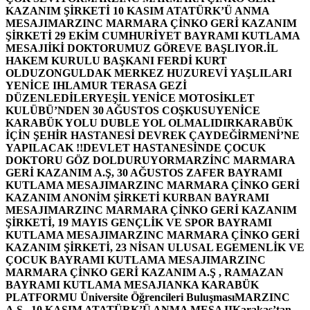
KAZANIM ŞİRKETİ 10 KASIM ATATÜRK’Ü ANMA
MESAJI
MARZINC MARMARA ÇİNKO GERİ KAZANIM
ŞİRKETİ 29 EKİM CUMHURİYET BAYRAMI KUTLAMA
MESAJI
İKİ DOKTORUMUZ GÖREVE BAŞLIYOR.
İL
HAKEM KURULU BAŞKANI FERDİ KURT
OLDU
ZONGULDAK MERKEZ HUZUREVİ YAŞLILARI
YENİCE IHLAMUR TERASA GEZİ
DÜZENLEDİLER
YEŞİL YENİCE MOTOSİKLET
KULÜBÜ’NDEN 30 AĞUSTOS COŞKUSU
YENİCE
KARABÜK YOLU DUBLE YOL OLMALIDIR
KARABÜK
İÇİN ŞEHİR HASTANESİ DEVREK ÇAYDEĞİRMENİ’NE
YAPILACAK !!
DEVLET HASTANESİNDE ÇOCUK
DOKTORU GÖZ DOLDURUYOR
MARZİNC MARMARA
GERİ KAZANIM A.Ş, 30 AĞUSTOS ZAFER BAYRAMI
KUTLAMA MESAJI
MARZINC MARMARA ÇİNKO GERİ
KAZANIM ANONİM ŞİRKETİ KURBAN BAYRAMI
MESAJI
MARZINC MARMARA ÇİNKO GERİ KAZANIM
ŞİRKETİ, 19 MAYIS GENÇLİK VE SPOR BAYRAMI
KUTLAMA MESAJI
MARZINC MARMARA ÇİNKO GERİ
KAZANIM ŞİRKETİ, 23 NİSAN ULUSAL EGEMENLİK VE
ÇOCUK BAYRAMI KUTLAMA MESAJI
MARZINC
MARMARA ÇİNKO GERİ KAZANIM A.Ş , RAMAZAN
BAYRAMI KUTLAMA MESAJI
ANKA KARABÜK
PLATFORMU Üniversite Öğrencileri Buluşması
MARZINC
A.Ş , 10 KASIM ATATÜRK’Ü ANMA MESAJI
Karakaş’tan