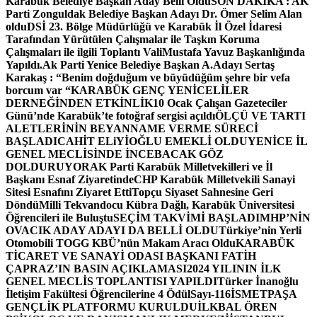
Karabük Belediye Başkan Aday Belli Oldu
SON DAKİKA : AK
Parti Zonguldak Belediye Başkan Adayı Dr. Ömer Selim Alan
oldu
DSİ 23. Bölge Müdürlüğü ve Karabük İl Özel İdaresi
Tarafından Yürütülen Çalışmalar ile Taşkın Koruma
Çalışmaları ile ilgili Toplantı ValiMustafa Yavuz Başkanlığında
Yapıldı.
Ak Parti Yenice Belediye Başkan A.Adayı Sertaş
Karakaş : “Benim doğduğum ve büyüdüğüm şehre bir vefa
borcum var “
KARABÜK GENÇ YENİCELİLER
DERNEĞİNDEN ETKİNLİK
10 Ocak Çalışan Gazeteciler
Günü’nde Karabük’te fotoğraf sergisi açıldı
ÖLÇÜ VE TARTI
ALETLERİNİN BEYANNAME VERME SÜRECİ
BAŞLADI
CAHİT ELiYİOĞLU EMEKLİ OLDU
YENİCE İL
GENEL MECLİSİNDE İNCEBACAK GÖZ
DOLDURUYOR
AK Parti Karabük Milletvekilleri ve İl
Başkanı Esnaf Ziyaretinde
CHP Karabük Milletvekili Sanayi
Sitesi Esnafını Ziyaret Etti
Topçu Siyaset Sahnesine Geri
Döndü
Milli Tekvandocu Kübra Dağlı, Karabük Üniversitesi
Öğrencileri ile Buluştu
SEÇİM TAKVİMİ BAŞLADI
MHP’NİN
OVACIK ADAY ADAYI DA BELLİ OLDU
Türkiye’nin Yerli
Otomobili TOGG KBÜ’nün Makam Aracı Oldu
KARABÜK
TİCARET VE SANAYİ ODASI BAŞKANI FATİH
ÇAPRAZ’IN BASIN AÇIKLAMASI
2024 YILININ İLK
GENEL MECLİS TOPLANTISI YAPILDI
Türker İnanoğlu
İletişim Fakültesi Öğrencilerine 4 Ödül
Sayı-116
İSMETPAŞA
GENÇLİK PLATFORMU KURULDU
İLKBAL ÖREN