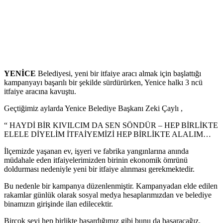
YENİCE
Belediyesi, yeni bir itfaiye aracı almak için başlattığı
kampanyayı başarılı bir şekilde sürdürürken, Yenice halkı 3 ncü
itfaiye aracına kavuştu.
Geçtiğimiz aylarda Yenice Belediye Başkanı Zeki Çaylı ,
“ HAYDİ BİR KIVILCIM DA SEN SÖNDÜR – HEP BİRLİKTE
ELELE DİYELİM İTFAİYEMİZİ HEP BİRLİKTE ALALIM…
İlçemizde yaşanan ev, işyeri ve fabrika yangınlarına anında
müdahale eden itfaiyelerimizden birinin ekonomik ömrünü
doldurması nedeniyle yeni bir itfaiye alınması gerekmektedir.
Bu nedenle bir kampanya düzenlenmiştir. Kampanyadan elde edilen
rakamlar günlük olarak sosyal medya hesaplarımızdan ve belediye
binamızın girişinde ilan edilecektir.
Birçok şeyi hep birlikte başardığımız gibi bunu da başaracağız.