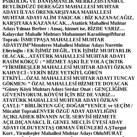
PSİKOLOG VE DANIŞMANLIK MERKEZİ
İSTANBUL
BEYLİKDÜZÜ DEREAĞZI MAHALLESİ MUHTAR
ADAYI İLYAS ÖREN
KARŞIYAKA MAHALLESİ
MUHTAR ADAYI ALİM TAKICAK : BİZ KAZANACAĞIZ,
KARŞIYAKA KAZANACAK…
Atatürk Mahallesi Muhtar
Adayı Yılmaz Berber : Amaç, hizmet ise, BİZDE VARIZ…
Kalaycılar Mahalle Muhtarı Muhammet Karadöngel
Murat
Toprak: İSMETPAŞA MAHALLESİ MUHTAR
ADAYIYIM”
Menderes Mahallesi Muhtar Adayı Nurettin
Elieyioğlu : EK İŞİMİZ DEĞİL, TEK İŞİMİZ MUHTARLIK
OLACAK…
ATATÜRK MAHALLESİ MUHTAR ADAYI
RASİM KÖKÇÜ : “ HİZMET AŞKI İLE YOLA ÇIKTIK
“
YİRMİBEŞLER MAHALLESİ MUHTAR ADAYI ÖZKAN
KAHVECİ : VERİN BİZE YETKİYİ, GÖRÜN
ETKİYİ….
ÖZAL MAHALLESİ MUHTAR ADAYI TUNCAY
GÖKMEN: ” ÖZAL MAHALLESİ HİZMETE DOYACAK
“
Güney Köyü Muhtarı Adayı Serdar Onat : GENÇLİĞİME
GÜVENİYORUM. KÖYÜM İÇİN BİZ DE VARIZ…
ATATÜRK MAHALLESİ MUHTAR ADAYI ÖZKAN
ÇAYLI: ” BİRLİKTEN GÜÇ DOĞAR”
YENİCE ve SEÇİM /
Mücahit Toprak
ENVER ÖZGÜ ADAY ADAYLIĞINI
AÇIKLADI
EK BİNANIN ACİL SERVİSİ HİZMETE
AÇILDI
ÇANAKCI, İL GENEL MECLİS ÜYESİ ADAY
ADAYI OLDU
YENTAŞ ORMAN ÜRÜNLERİ A.Ş
Turgut
Kurt , Yirmibeşler Mahallesi Muhtar Adayı Oldu
MURAT