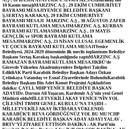
10 Kasım mesajı
MARZINC A.Ş , 29 EKİM CUMHURİYET
BAYRAMI MESAJI
YENİCE BELEDİYE BAŞKANI
Ş.SERTAŞ KARAKAŞ, 29 EKİM CUMHURİYET
BAYRAMI MESAJI
MARZINC A.Ş , 30 AĞUSTOS ZAFER
BAYRAMI KUTLAMA MESAJI
MARZINC A.Ş, KURBAN
BAYRAMI KUTLAMASI
MARZİNC A.Ş , 19 MAYIS
GENÇLİK ve SPOR BAYRAMI KUTLAMA
MESAJI
MARZINC A.Ş, 23 NİSAN ULUSAL EGEMENLİK
VE ÇOCUK BAYRAMI KUTLAMA MESAJI
Yenice
Belediyesi, 2024-2029 döneminin ilk meclis toplantısını Belediye
Başkanı Sertaş Karakaş başkanlığında yaptı
MARZINC A.Ş
RAMAZAN BAYRAMI KUTLAMA MESAJI
KBÜ’de
Görevde Yükselen Akademisyenlere Belgeleri Takdim
Edildi
AK Parti Karabük Belediye Başkan Adayı Özkan
Çetinkaya Vatandaş ve Esnaf Ziyaretlerinde Bulundu
Karabük
Belediye Başkanı Bin Adet Konut Projesini Açıkladı
Son
dakika: ÇAYLI, MHP YENİCE BELEDİYE BAŞKAN
ADAYI
Dr. Dursun Ali Yaşacan, Kardemir A.Ş’nin yeni Genel
Müdürü oldu
MİLLETVEKİLİ AKAY YENİCE’NİN YOL
ÇİLESİNİ TBMM GENEL KURULU’NA TAŞIDI –
MİLLETVEKİLİ AKAY İKTİDARA YÜKLENDİ:
KARABÜK’E REVA GÖRDÜĞÜNÜZ YOL BU MU?
CHP
KARABÜK BELEDİYE BAŞKAN ADAY ADAYI YALAV ,
BRTV’Yİ ZİYARET ETTİ
SON DAKİKA : AK Parti’nin