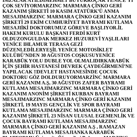
İMZALAR ATILDI
MEHMET BÜYÜKKOÇAK YENİCE’Yİ
ÇOK SEVİYOR
MARZINC MARMARA ÇİNKO GERİ
KAZANIM ŞİRKETİ 10 KASIM ATATÜRK’Ü ANMA
MESAJI
MARZINC MARMARA ÇİNKO GERİ KAZANIM
ŞİRKETİ 29 EKİM CUMHURİYET BAYRAMI KUTLAMA
MESAJI
İKİ DOKTORUMUZ GÖREVE BAŞLIYOR.
İL
HAKEM KURULU BAŞKANI FERDİ KURT
OLDU
ZONGULDAK MERKEZ HUZUREVİ YAŞLILARI
YENİCE IHLAMUR TERASA GEZİ
DÜZENLEDİLER
YEŞİL YENİCE MOTOSİKLET
KULÜBÜ’NDEN 30 AĞUSTOS COŞKUSU
YENİCE
KARABÜK YOLU DUBLE YOL OLMALIDIR
KARABÜK
İÇİN ŞEHİR HASTANESİ DEVREK ÇAYDEĞİRMENİ’NE
YAPILACAK !!
DEVLET HASTANESİNDE ÇOCUK
DOKTORU GÖZ DOLDURUYOR
MARZİNC MARMARA
GERİ KAZANIM A.Ş, 30 AĞUSTOS ZAFER BAYRAMI
KUTLAMA MESAJI
MARZINC MARMARA ÇİNKO GERİ
KAZANIM ANONİM ŞİRKETİ KURBAN BAYRAMI
MESAJI
MARZINC MARMARA ÇİNKO GERİ KAZANIM
ŞİRKETİ, 19 MAYIS GENÇLİK VE SPOR BAYRAMI
KUTLAMA MESAJI
MARZINC MARMARA ÇİNKO GERİ
KAZANIM ŞİRKETİ, 23 NİSAN ULUSAL EGEMENLİK VE
ÇOCUK BAYRAMI KUTLAMA MESAJI
MARZINC
MARMARA ÇİNKO GERİ KAZANIM A.Ş , RAMAZAN
BAYRAMI KUTLAMA MESAJI
ANKA KARABÜK