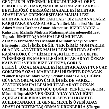
GENÇLİK PLATFORMU KURULDU
İLKBAL ÖREN
PSİKOLOG VE DANIŞMANLIK MERKEZİ
İSTANBUL
BEYLİKDÜZÜ DEREAĞZI MAHALLESİ MUHTAR
ADAYI İLYAS ÖREN
KARŞIYAKA MAHALLESİ
MUHTAR ADAYI ALİM TAKICAK : BİZ KAZANACAĞIZ,
KARŞIYAKA KAZANACAK…
Atatürk Mahallesi Muhtar
Adayı Yılmaz Berber : Amaç, hizmet ise, BİZDE VARIZ…
Kalaycılar Mahalle Muhtarı Muhammet Karadöngel
Murat
Toprak: İSMETPAŞA MAHALLESİ MUHTAR
ADAYIYIM”
Menderes Mahallesi Muhtar Adayı Nurettin
Elieyioğlu : EK İŞİMİZ DEĞİL, TEK İŞİMİZ MUHTARLIK
OLACAK…
ATATÜRK MAHALLESİ MUHTAR ADAYI
RASİM KÖKÇÜ : “ HİZMET AŞKI İLE YOLA ÇIKTIK
“
YİRMİBEŞLER MAHALLESİ MUHTAR ADAYI ÖZKAN
KAHVECİ : VERİN BİZE YETKİYİ, GÖRÜN
ETKİYİ….
ÖZAL MAHALLESİ MUHTAR ADAYI TUNCAY
GÖKMEN: ” ÖZAL MAHALLESİ HİZMETE DOYACAK
“
Güney Köyü Muhtarı Adayı Serdar Onat : GENÇLİĞİME
GÜVENİYORUM. KÖYÜM İÇİN BİZ DE VARIZ…
ATATÜRK MAHALLESİ MUHTAR ADAYI ÖZKAN
ÇAYLI: ” BİRLİKTEN GÜÇ DOĞAR”
YENİCE ve SEÇİM /
Mücahit Toprak
ENVER ÖZGÜ ADAY ADAYLIĞINI
AÇIKLADI
EK BİNANIN ACİL SERVİSİ HİZMETE
AÇILDI
ÇANAKCI, İL GENEL MECLİS ÜYESİ ADAY
ADAYI OLDU
YENTAŞ ORMAN ÜRÜNLERİ A.Ş
Turgut