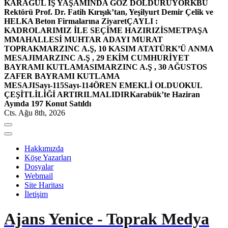
KARAGÜL İŞ YAŞAMINDA GÖZ DOLDURUYOR
KBÜ
Rektörü Prof. Dr. Fatih Kırışık’tan, Yeşilyurt Demir Çelik ve
HELKA Beton Firmalarına Ziyaret
ÇAYLI :
KADROLARIMIZ İLE SEÇİME HAZIRIZ
İSMETPAŞA
MMAHALLESİ MUHTAR ADAYI MURAT
TOPRAK
MARZINC A.Ş, 10 KASIM ATATÜRK’Ü ANMA
MESAJI
MARZINC A.Ş , 29 EKİM CUMHURİYET
BAYRAMI KUTLAMASI
MARZINC A.Ş , 30 AĞUSTOS
ZAFER BAYRAMI KUTLAMA
MESAJI
Sayı-115
Sayı-114
ÖREN EMEKLİ OLDU
OKUL
ÇEŞİTLİLİĞİ ARTIRILMALIDIR
Karabük’te Haziran
Ayında 197 Konut Satıldı
Cts. Ağu 8th, 2026
Hakkımızda
Köşe Yazarları
Dosyalar
Webmail
Site Haritası
İletişim
Ajans Yenice - Toprak Medya