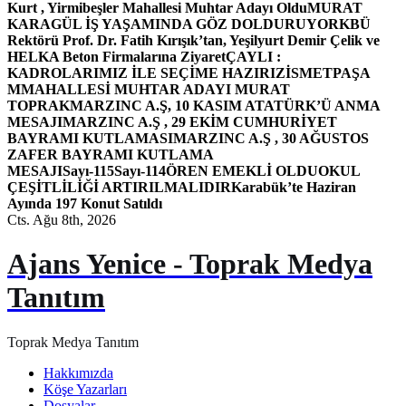
Kurt , Yirmibeşler Mahallesi Muhtar Adayı Oldu
MURAT
KARAGÜL İŞ YAŞAMINDA GÖZ DOLDURUYOR
KBÜ
Rektörü Prof. Dr. Fatih Kırışık’tan, Yeşilyurt Demir Çelik ve
HELKA Beton Firmalarına Ziyaret
ÇAYLI :
KADROLARIMIZ İLE SEÇİME HAZIRIZ
İSMETPAŞA
MMAHALLESİ MUHTAR ADAYI MURAT
TOPRAK
MARZINC A.Ş, 10 KASIM ATATÜRK’Ü ANMA
MESAJI
MARZINC A.Ş , 29 EKİM CUMHURİYET
BAYRAMI KUTLAMASI
MARZINC A.Ş , 30 AĞUSTOS
ZAFER BAYRAMI KUTLAMA
MESAJI
Sayı-115
Sayı-114
ÖREN EMEKLİ OLDU
OKUL
ÇEŞİTLİLİĞİ ARTIRILMALIDIR
Karabük’te Haziran
Ayında 197 Konut Satıldı
Cts. Ağu 8th, 2026
Ajans Yenice - Toprak Medya
Tanıtım
Toprak Medya Tanıtım
Hakkımızda
Köşe Yazarları
Dosyalar