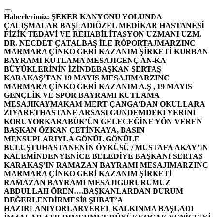
İçeriğe
atla
Haberlerimiz:
ŞEKER KANYONU YOLUNDA
ÇALIŞMALAR BAŞLADI
ÖZEL MEDİKAR HASTANESİ
FİZİK TEDAVİ VE REHABİLİTASYON UZMANI UZM.
DR. NECDET ÇATALBAŞ İLE RÖPORTAJ
MARZINC
MARMARA ÇİNKO GERİ KAZANIM ŞİRKETİ KURBAN
BAYRAMI KUTLAMA MESAJI
GENÇ AN-KA
BÜYÜKLERİNİN İZİNDE
BAŞKAN SERTAŞ
KARAKAŞ’TAN 19 MAYIS MESAJI
MARZINC
MARMARA ÇİNKO GERİ KAZANIM A.Ş , 19 MAYIS
GENÇLİK VE SPOR BAYRAMI KUTLAMA
MESAJI
KAYMAKAM MERT ÇANGA’DAN OKULLARA
ZİYARET
HASTANE ARSASI GÜNDEMDEKİ YERİNİ
KORUYOR
KARABÜK’ÜN GELECEĞİNE YÖN VEREN
BAŞKAN ÖZKAN ÇETİNKAYA, BASIN
MENSUPLARIYLA GÖNÜL GÖNÜLE
BULUŞTU
HASTANENİN ÖYKÜSÜ / MUSTAFA AKAY’IN
KALEMİNDEN
YENİCE BELEDİYE BAŞKANI SERTAŞ
KARAKAŞ’IN RAMAZAN BAYRAMI MESAJI
MARZINC
MARMARA ÇİNKO GERİ KAZANIM ŞİRKETİ
RAMAZAN BAYRAMI MESAJI
GURURUMUZ
ABDULLAH ÖREN….
BAŞKANLARDAN DURUM
DEĞERLENDİRMESİ
8 ŞUBAT’A
HAZIRLANIYORLAR
YEREL KALKINMA BAŞLADI