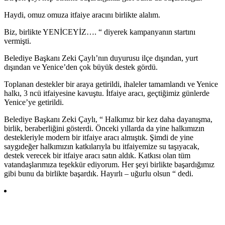
Haydi, omuz omuza itfaiye aracını birlikte alalım.
Biz, birlikte YENİCEYİZ…. “ diyerek kampanyanın startını
vermişti.
Belediye Başkanı Zeki Çaylı’nın duyurusu ilçe dışından, yurt
dışından ve Yenice’den çok büyük destek gördü.
Toplanan destekler bir araya getirildi, ihaleler tamamlandı ve Yenice
halkı, 3 ncü itfaiyesine kavuştu. İtfaiye aracı, geçtiğimiz günlerde
Yenice’ye getirildi.
Belediye Başkanı Zeki Çaylı, “ Halkımız bir kez daha dayanışma,
birlik, beraberliğini gösterdi. Önceki yıllarda da yine halkımızın
destekleriyle modern bir itfaiye aracı almıştık. Şimdi de yine
saygıdeğer halkımızın katkılarıyla bu itfaiyemize su taşıyacak,
destek verecek bir itfaiye aracı satın aldık. Katkısı olan tüm
vatandaşlarımıza teşekkür ediyorum. Her şeyi birlikte başardığımız
gibi bunu da birlikte başardık. Hayırlı – uğurlu olsun “ dedi.