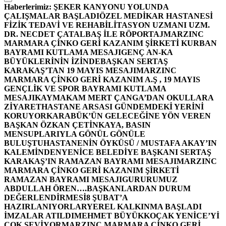
Haberlerimiz:
ŞEKER KANYONU YOLUNDA
ÇALIŞMALAR BAŞLADI
ÖZEL MEDİKAR HASTANESİ
FİZİK TEDAVİ VE REHABİLİTASYON UZMANI UZM.
DR. NECDET ÇATALBAŞ İLE RÖPORTAJ
MARZINC
MARMARA ÇİNKO GERİ KAZANIM ŞİRKETİ KURBAN
BAYRAMI KUTLAMA MESAJI
GENÇ AN-KA
BÜYÜKLERİNİN İZİNDE
BAŞKAN SERTAŞ
KARAKAŞ’TAN 19 MAYIS MESAJI
MARZINC
MARMARA ÇİNKO GERİ KAZANIM A.Ş , 19 MAYIS
GENÇLİK VE SPOR BAYRAMI KUTLAMA
MESAJI
KAYMAKAM MERT ÇANGA’DAN OKULLARA
ZİYARET
HASTANE ARSASI GÜNDEMDEKİ YERİNİ
KORUYOR
KARABÜK’ÜN GELECEĞİNE YÖN VEREN
BAŞKAN ÖZKAN ÇETİNKAYA, BASIN
MENSUPLARIYLA GÖNÜL GÖNÜLE
BULUŞTU
HASTANENİN ÖYKÜSÜ / MUSTAFA AKAY’IN
KALEMİNDEN
YENİCE BELEDİYE BAŞKANI SERTAŞ
KARAKAŞ’IN RAMAZAN BAYRAMI MESAJI
MARZINC
MARMARA ÇİNKO GERİ KAZANIM ŞİRKETİ
RAMAZAN BAYRAMI MESAJI
GURURUMUZ
ABDULLAH ÖREN….
BAŞKANLARDAN DURUM
DEĞERLENDİRMESİ
8 ŞUBAT’A
HAZIRLANIYORLAR
YEREL KALKINMA BAŞLADI
İMZALAR ATILDI
MEHMET BÜYÜKKOÇAK YENİCE’Yİ
ÇOK SEVİYOR
MARZINC MARMARA ÇİNKO GERİ