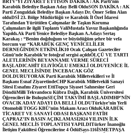
BRTV’Yİ ZİYARET ETTİ
SON DAKİKA : AK Parti’nin
Karabük Belediye Başkan Aday Belli Oldu
SON DAKİKA : AK
Parti Zonguldak Belediye Başkan Adayı Dr. Ömer Selim Alan
oldu
DSİ 23. Bölge Müdürlüğü ve Karabük İl Özel İdaresi
Tarafından Yürütülen Çalışmalar ile Taşkın Koruma
Çalışmaları ile ilgili Toplantı ValiMustafa Yavuz Başkanlığında
Yapıldı.
Ak Parti Yenice Belediye Başkan A.Adayı Sertaş
Karakaş : “Benim doğduğum ve büyüdüğüm şehre bir vefa
borcum var “
KARABÜK GENÇ YENİCELİLER
DERNEĞİNDEN ETKİNLİK
10 Ocak Çalışan Gazeteciler
Günü’nde Karabük’te fotoğraf sergisi açıldı
ÖLÇÜ VE TARTI
ALETLERİNİN BEYANNAME VERME SÜRECİ
BAŞLADI
CAHİT ELiYİOĞLU EMEKLİ OLDU
YENİCE İL
GENEL MECLİSİNDE İNCEBACAK GÖZ
DOLDURUYOR
AK Parti Karabük Milletvekilleri ve İl
Başkanı Esnaf Ziyaretinde
CHP Karabük Milletvekili Sanayi
Sitesi Esnafını Ziyaret Etti
Topçu Siyaset Sahnesine Geri
Döndü
Milli Tekvandocu Kübra Dağlı, Karabük Üniversitesi
Öğrencileri ile Buluştu
SEÇİM TAKVİMİ BAŞLADI
MHP’NİN
OVACIK ADAY ADAYI DA BELLİ OLDU
Türkiye’nin Yerli
Otomobili TOGG KBÜ’nün Makam Aracı Oldu
KARABÜK
TİCARET VE SANAYİ ODASI BAŞKANI FATİH
ÇAPRAZ’IN BASIN AÇIKLAMASI
2024 YILININ İLK
GENEL MECLİS TOPLANTISI YAPILDI
Türker İnanoğlu
İletişim Fakültesi Öğrencilerine 4 Ödül
Sayı-116
İSMETPAŞA