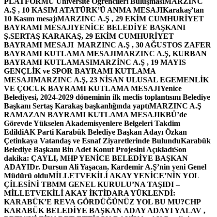
PLATFORMU Üniversite Öğrencileri Buluşması
MARZINC
A.Ş , 10 KASIM ATATÜRK’Ü ANMA MESAJI
Karakaş’tan
10 Kasım mesajı
MARZINC A.Ş , 29 EKİM CUMHURİYET
BAYRAMI MESAJI
YENİCE BELEDİYE BAŞKANI
Ş.SERTAŞ KARAKAŞ, 29 EKİM CUMHURİYET
BAYRAMI MESAJI
MARZINC A.Ş , 30 AĞUSTOS ZAFER
BAYRAMI KUTLAMA MESAJI
MARZINC A.Ş, KURBAN
BAYRAMI KUTLAMASI
MARZİNC A.Ş , 19 MAYIS
GENÇLİK ve SPOR BAYRAMI KUTLAMA
MESAJI
MARZINC A.Ş, 23 NİSAN ULUSAL EGEMENLİK
VE ÇOCUK BAYRAMI KUTLAMA MESAJI
Yenice
Belediyesi, 2024-2029 döneminin ilk meclis toplantısını Belediye
Başkanı Sertaş Karakaş başkanlığında yaptı
MARZINC A.Ş
RAMAZAN BAYRAMI KUTLAMA MESAJI
KBÜ’de
Görevde Yükselen Akademisyenlere Belgeleri Takdim
Edildi
AK Parti Karabük Belediye Başkan Adayı Özkan
Çetinkaya Vatandaş ve Esnaf Ziyaretlerinde Bulundu
Karabük
Belediye Başkanı Bin Adet Konut Projesini Açıkladı
Son
dakika: ÇAYLI, MHP YENİCE BELEDİYE BAŞKAN
ADAYI
Dr. Dursun Ali Yaşacan, Kardemir A.Ş’nin yeni Genel
Müdürü oldu
MİLLETVEKİLİ AKAY YENİCE’NİN YOL
ÇİLESİNİ TBMM GENEL KURULU’NA TAŞIDI –
MİLLETVEKİLİ AKAY İKTİDARA YÜKLENDİ:
KARABÜK’E REVA GÖRDÜĞÜNÜZ YOL BU MU?
CHP
KARABÜK BELEDİYE BAŞKAN ADAY ADAYI YALAV ,