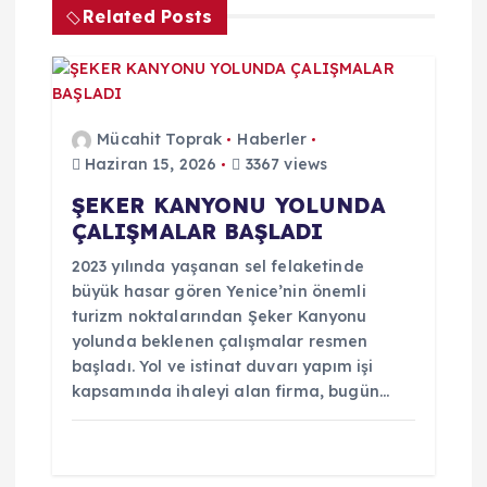
n
Related Posts
m
e
Mücahit Toprak
Haberler
s
Haziran 15, 2026
3367 views
ŞEKER KANYONU YOLUNDA
i
ÇALIŞMALAR BAŞLADI
2023 yılında yaşanan sel felaketinde
büyük hasar gören Yenice’nin önemli
turizm noktalarından Şeker Kanyonu
yolunda beklenen çalışmalar resmen
başladı. Yol ve istinat duvarı yapım işi
kapsamında ihaleyi alan firma, bugün…