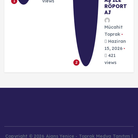
AŞ İLE
views
1
I
RÖPORT
AJ
Mücahit
Toprak
Haziran
15, 2026
421
views
2
Copyright © 2026 Ajans Yenice - Toprak Medya Tanıtım |