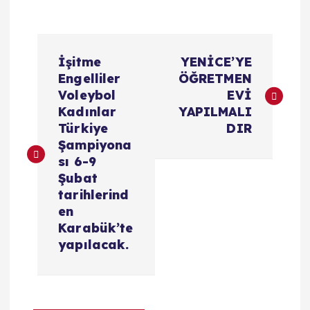
Y
İşitme
YENİCE’YE
a
Engelliler
ÖĞRETMEN
Voleybol
EVİ
z
Kadınlar
YAPILMALI
Türkiye
DIR
ı
Şampiyona
sı 6-9
g
Şubat
tarihlerind
e
en
Karabük’te
z
yapılacak.
i