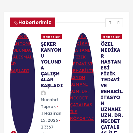
Haberlerimiz
r
Haberler
Haberler
N
ŞEKER
ÖZEL
KANYON
MEDİKA
R
U
R
O
YOLUND
HASTAN
A
ESİ
I
ÇALIŞM
FİZİK
ALAR
TEDAVİ
BAŞLADI
VE
REHABİL
İ
İTASYO
Mücahit
N
Toprak
UZMANI
Haziran
M
UZM. DR.
15, 2026
NECDET
M
ÇATALB
3367