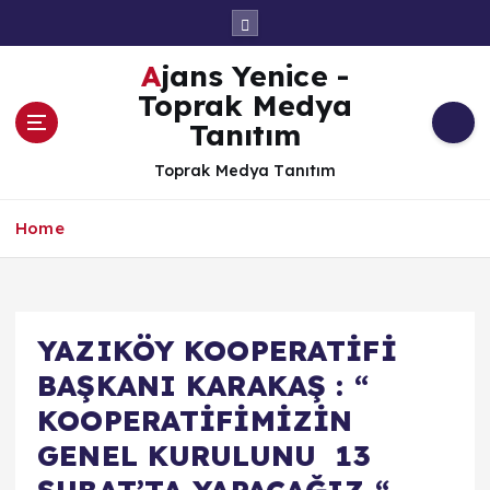
İ
ç
e
Ajans Yenice -
r
Toprak Medya
i
Tanıtım
ğ
e
Toprak Medya Tanıtım
a
t
Home
l
a
YAZIKÖY KOOPERATİFİ
BAŞKANI KARAKAŞ : “
KOOPERATİFİMİZİN
GENEL KURULUNU 13