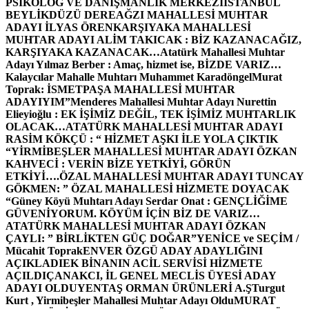
PSİKOLOG VE DANIŞMANLIK MERKEZİ
İSTANBUL
BEYLİKDÜZÜ DEREAĞZI MAHALLESİ MUHTAR
ADAYI İLYAS ÖREN
KARŞIYAKA MAHALLESİ
MUHTAR ADAYI ALİM TAKICAK : BİZ KAZANACAĞIZ,
KARŞIYAKA KAZANACAK…
Atatürk Mahallesi Muhtar
Adayı Yılmaz Berber : Amaç, hizmet ise, BİZDE VARIZ…
Kalaycılar Mahalle Muhtarı Muhammet Karadöngel
Murat
Toprak: İSMETPAŞA MAHALLESİ MUHTAR
ADAYIYIM”
Menderes Mahallesi Muhtar Adayı Nurettin
Elieyioğlu : EK İŞİMİZ DEĞİL, TEK İŞİMİZ MUHTARLIK
OLACAK…
ATATÜRK MAHALLESİ MUHTAR ADAYI
RASİM KÖKÇÜ : “ HİZMET AŞKI İLE YOLA ÇIKTIK
“
YİRMİBEŞLER MAHALLESİ MUHTAR ADAYI ÖZKAN
KAHVECİ : VERİN BİZE YETKİYİ, GÖRÜN
ETKİYİ….
ÖZAL MAHALLESİ MUHTAR ADAYI TUNCAY
GÖKMEN: ” ÖZAL MAHALLESİ HİZMETE DOYACAK
“
Güney Köyü Muhtarı Adayı Serdar Onat : GENÇLİĞİME
GÜVENİYORUM. KÖYÜM İÇİN BİZ DE VARIZ…
ATATÜRK MAHALLESİ MUHTAR ADAYI ÖZKAN
ÇAYLI: ” BİRLİKTEN GÜÇ DOĞAR”
YENİCE ve SEÇİM /
Mücahit Toprak
ENVER ÖZGÜ ADAY ADAYLIĞINI
AÇIKLADI
EK BİNANIN ACİL SERVİSİ HİZMETE
AÇILDI
ÇANAKCI, İL GENEL MECLİS ÜYESİ ADAY
ADAYI OLDU
YENTAŞ ORMAN ÜRÜNLERİ A.Ş
Turgut
Kurt , Yirmibeşler Mahallesi Muhtar Adayı Oldu
MURAT