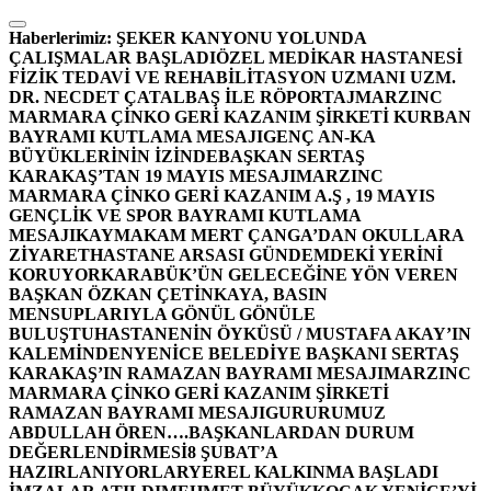
İçeriğe
atla
Haberlerimiz:
ŞEKER KANYONU YOLUNDA
ÇALIŞMALAR BAŞLADI
ÖZEL MEDİKAR HASTANESİ
FİZİK TEDAVİ VE REHABİLİTASYON UZMANI UZM.
DR. NECDET ÇATALBAŞ İLE RÖPORTAJ
MARZINC
MARMARA ÇİNKO GERİ KAZANIM ŞİRKETİ KURBAN
BAYRAMI KUTLAMA MESAJI
GENÇ AN-KA
BÜYÜKLERİNİN İZİNDE
BAŞKAN SERTAŞ
KARAKAŞ’TAN 19 MAYIS MESAJI
MARZINC
MARMARA ÇİNKO GERİ KAZANIM A.Ş , 19 MAYIS
GENÇLİK VE SPOR BAYRAMI KUTLAMA
MESAJI
KAYMAKAM MERT ÇANGA’DAN OKULLARA
ZİYARET
HASTANE ARSASI GÜNDEMDEKİ YERİNİ
KORUYOR
KARABÜK’ÜN GELECEĞİNE YÖN VEREN
BAŞKAN ÖZKAN ÇETİNKAYA, BASIN
MENSUPLARIYLA GÖNÜL GÖNÜLE
BULUŞTU
HASTANENİN ÖYKÜSÜ / MUSTAFA AKAY’IN
KALEMİNDEN
YENİCE BELEDİYE BAŞKANI SERTAŞ
KARAKAŞ’IN RAMAZAN BAYRAMI MESAJI
MARZINC
MARMARA ÇİNKO GERİ KAZANIM ŞİRKETİ
RAMAZAN BAYRAMI MESAJI
GURURUMUZ
ABDULLAH ÖREN….
BAŞKANLARDAN DURUM
DEĞERLENDİRMESİ
8 ŞUBAT’A
HAZIRLANIYORLAR
YEREL KALKINMA BAŞLADI