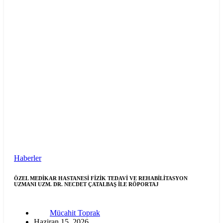
Haberler
ÖZEL MEDİKAR HASTANESİ FİZİK TEDAVİ VE REHABİLİTASYON
UZMANI UZM. DR. NECDET ÇATALBAŞ İLE RÖPORTAJ
Mücahit Toprak
Haziran 15, 2026