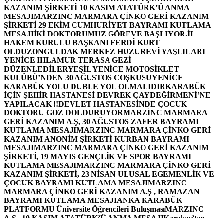
KAZANIM ŞİRKETİ 10 KASIM ATATÜRK’Ü ANMA
MESAJI
MARZINC MARMARA ÇİNKO GERİ KAZANIM
ŞİRKETİ 29 EKİM CUMHURİYET BAYRAMI KUTLAMA
MESAJI
İKİ DOKTORUMUZ GÖREVE BAŞLIYOR.
İL
HAKEM KURULU BAŞKANI FERDİ KURT
OLDU
ZONGULDAK MERKEZ HUZUREVİ YAŞLILARI
YENİCE IHLAMUR TERASA GEZİ
DÜZENLEDİLER
YEŞİL YENİCE MOTOSİKLET
KULÜBÜ’NDEN 30 AĞUSTOS COŞKUSU
YENİCE
KARABÜK YOLU DUBLE YOL OLMALIDIR
KARABÜK
İÇİN ŞEHİR HASTANESİ DEVREK ÇAYDEĞİRMENİ’NE
YAPILACAK !!
DEVLET HASTANESİNDE ÇOCUK
DOKTORU GÖZ DOLDURUYOR
MARZİNC MARMARA
GERİ KAZANIM A.Ş, 30 AĞUSTOS ZAFER BAYRAMI
KUTLAMA MESAJI
MARZINC MARMARA ÇİNKO GERİ
KAZANIM ANONİM ŞİRKETİ KURBAN BAYRAMI
MESAJI
MARZINC MARMARA ÇİNKO GERİ KAZANIM
ŞİRKETİ, 19 MAYIS GENÇLİK VE SPOR BAYRAMI
KUTLAMA MESAJI
MARZINC MARMARA ÇİNKO GERİ
KAZANIM ŞİRKETİ, 23 NİSAN ULUSAL EGEMENLİK VE
ÇOCUK BAYRAMI KUTLAMA MESAJI
MARZINC
MARMARA ÇİNKO GERİ KAZANIM A.Ş , RAMAZAN
BAYRAMI KUTLAMA MESAJI
ANKA KARABÜK
PLATFORMU Üniversite Öğrencileri Buluşması
MARZINC
A.Ş , 10 KASIM ATATÜRK’Ü ANMA MESAJI
Karakaş’tan