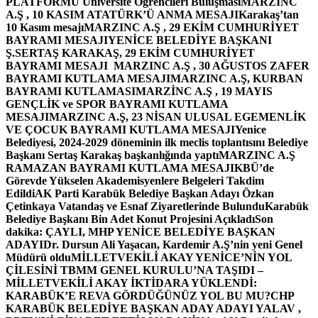
PLATFORMU Üniversite Öğrencileri Buluşması
MARZINC
A.Ş , 10 KASIM ATATÜRK’Ü ANMA MESAJI
Karakaş’tan
10 Kasım mesajı
MARZINC A.Ş , 29 EKİM CUMHURİYET
BAYRAMI MESAJI
YENİCE BELEDİYE BAŞKANI
Ş.SERTAŞ KARAKAŞ, 29 EKİM CUMHURİYET
BAYRAMI MESAJI
MARZINC A.Ş , 30 AĞUSTOS ZAFER
BAYRAMI KUTLAMA MESAJI
MARZINC A.Ş, KURBAN
BAYRAMI KUTLAMASI
MARZİNC A.Ş , 19 MAYIS
GENÇLİK ve SPOR BAYRAMI KUTLAMA
MESAJI
MARZINC A.Ş, 23 NİSAN ULUSAL EGEMENLİK
VE ÇOCUK BAYRAMI KUTLAMA MESAJI
Yenice
Belediyesi, 2024-2029 döneminin ilk meclis toplantısını Belediye
Başkanı Sertaş Karakaş başkanlığında yaptı
MARZINC A.Ş
RAMAZAN BAYRAMI KUTLAMA MESAJI
KBÜ’de
Görevde Yükselen Akademisyenlere Belgeleri Takdim
Edildi
AK Parti Karabük Belediye Başkan Adayı Özkan
Çetinkaya Vatandaş ve Esnaf Ziyaretlerinde Bulundu
Karabük
Belediye Başkanı Bin Adet Konut Projesini Açıkladı
Son
dakika: ÇAYLI, MHP YENİCE BELEDİYE BAŞKAN
ADAYI
Dr. Dursun Ali Yaşacan, Kardemir A.Ş’nin yeni Genel
Müdürü oldu
MİLLETVEKİLİ AKAY YENİCE’NİN YOL
ÇİLESİNİ TBMM GENEL KURULU’NA TAŞIDI –
MİLLETVEKİLİ AKAY İKTİDARA YÜKLENDİ:
KARABÜK’E REVA GÖRDÜĞÜNÜZ YOL BU MU?
CHP
KARABÜK BELEDİYE BAŞKAN ADAY ADAYI YALAV ,