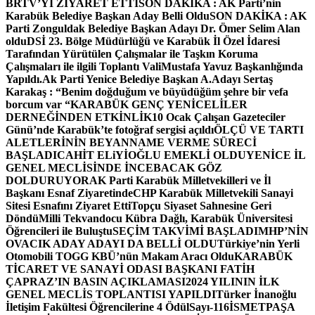
BRTV’Yİ ZİYARET ETTİ
SON DAKİKA : AK Parti’nin
Karabük Belediye Başkan Aday Belli Oldu
SON DAKİKA : AK
Parti Zonguldak Belediye Başkan Adayı Dr. Ömer Selim Alan
oldu
DSİ 23. Bölge Müdürlüğü ve Karabük İl Özel İdaresi
Tarafından Yürütülen Çalışmalar ile Taşkın Koruma
Çalışmaları ile ilgili Toplantı ValiMustafa Yavuz Başkanlığında
Yapıldı.
Ak Parti Yenice Belediye Başkan A.Adayı Sertaş
Karakaş : “Benim doğduğum ve büyüdüğüm şehre bir vefa
borcum var “
KARABÜK GENÇ YENİCELİLER
DERNEĞİNDEN ETKİNLİK
10 Ocak Çalışan Gazeteciler
Günü’nde Karabük’te fotoğraf sergisi açıldı
ÖLÇÜ VE TARTI
ALETLERİNİN BEYANNAME VERME SÜRECİ
BAŞLADI
CAHİT ELiYİOĞLU EMEKLİ OLDU
YENİCE İL
GENEL MECLİSİNDE İNCEBACAK GÖZ
DOLDURUYOR
AK Parti Karabük Milletvekilleri ve İl
Başkanı Esnaf Ziyaretinde
CHP Karabük Milletvekili Sanayi
Sitesi Esnafını Ziyaret Etti
Topçu Siyaset Sahnesine Geri
Döndü
Milli Tekvandocu Kübra Dağlı, Karabük Üniversitesi
Öğrencileri ile Buluştu
SEÇİM TAKVİMİ BAŞLADI
MHP’NİN
OVACIK ADAY ADAYI DA BELLİ OLDU
Türkiye’nin Yerli
Otomobili TOGG KBÜ’nün Makam Aracı Oldu
KARABÜK
TİCARET VE SANAYİ ODASI BAŞKANI FATİH
ÇAPRAZ’IN BASIN AÇIKLAMASI
2024 YILININ İLK
GENEL MECLİS TOPLANTISI YAPILDI
Türker İnanoğlu
İletişim Fakültesi Öğrencilerine 4 Ödül
Sayı-116
İSMETPAŞA