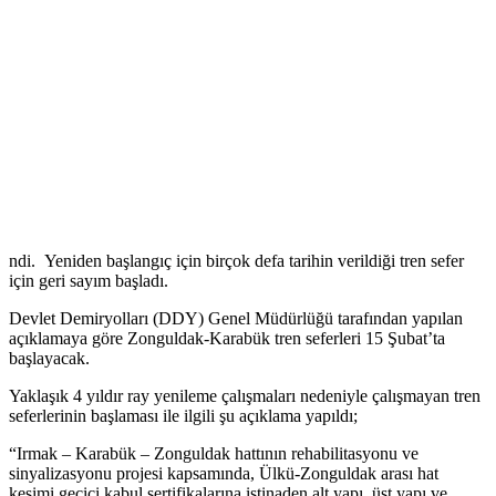
ndi. Yeniden başlangıç için birçok defa tarihin verildiği tren sefer
için geri sayım başladı.
Devlet Demiryolları (DDY) Genel Müdürlüğü tarafından yapılan
açıklamaya göre Zonguldak-Karabük tren seferleri 15 Şubat’ta
başlayacak.
Yaklaşık 4 yıldır ray yenileme çalışmaları nedeniyle çalışmayan tren
seferlerinin başlaması ile ilgili şu açıklama yapıldı;
“Irmak – Karabük – Zonguldak hattının rehabilitasyonu ve
sinyalizasyonu projesi kapsamında, Ülkü-Zonguldak arası hat
kesimi geçici kabul sertifikalarına istinaden alt yapı, üst yapı ve