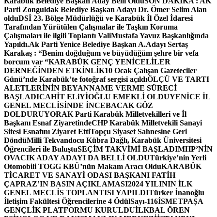
Karabük Belediye Başkan Aday Belli Oldu
SON DAKİKA : AK
Parti Zonguldak Belediye Başkan Adayı Dr. Ömer Selim Alan
oldu
DSİ 23. Bölge Müdürlüğü ve Karabük İl Özel İdaresi
Tarafından Yürütülen Çalışmalar ile Taşkın Koruma
Çalışmaları ile ilgili Toplantı ValiMustafa Yavuz Başkanlığında
Yapıldı.
Ak Parti Yenice Belediye Başkan A.Adayı Sertaş
Karakaş : “Benim doğduğum ve büyüdüğüm şehre bir vefa
borcum var “
KARABÜK GENÇ YENİCELİLER
DERNEĞİNDEN ETKİNLİK
10 Ocak Çalışan Gazeteciler
Günü’nde Karabük’te fotoğraf sergisi açıldı
ÖLÇÜ VE TARTI
ALETLERİNİN BEYANNAME VERME SÜRECİ
BAŞLADI
CAHİT ELiYİOĞLU EMEKLİ OLDU
YENİCE İL
GENEL MECLİSİNDE İNCEBACAK GÖZ
DOLDURUYOR
AK Parti Karabük Milletvekilleri ve İl
Başkanı Esnaf Ziyaretinde
CHP Karabük Milletvekili Sanayi
Sitesi Esnafını Ziyaret Etti
Topçu Siyaset Sahnesine Geri
Döndü
Milli Tekvandocu Kübra Dağlı, Karabük Üniversitesi
Öğrencileri ile Buluştu
SEÇİM TAKVİMİ BAŞLADI
MHP’NİN
OVACIK ADAY ADAYI DA BELLİ OLDU
Türkiye’nin Yerli
Otomobili TOGG KBÜ’nün Makam Aracı Oldu
KARABÜK
TİCARET VE SANAYİ ODASI BAŞKANI FATİH
ÇAPRAZ’IN BASIN AÇIKLAMASI
2024 YILININ İLK
GENEL MECLİS TOPLANTISI YAPILDI
Türker İnanoğlu
İletişim Fakültesi Öğrencilerine 4 Ödül
Sayı-116
İSMETPAŞA
GENÇLİK PLATFORMU KURULDU
İLKBAL ÖREN