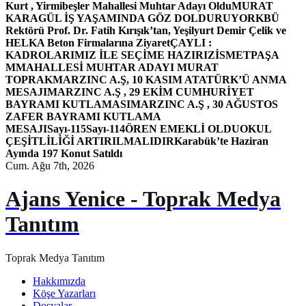
Kurt , Yirmibeşler Mahallesi Muhtar Adayı Oldu
MURAT
KARAGÜL İŞ YAŞAMINDA GÖZ DOLDURUYOR
KBÜ
Rektörü Prof. Dr. Fatih Kırışık’tan, Yeşilyurt Demir Çelik ve
HELKA Beton Firmalarına Ziyaret
ÇAYLI :
KADROLARIMIZ İLE SEÇİME HAZIRIZ
İSMETPAŞA
MMAHALLESİ MUHTAR ADAYI MURAT
TOPRAK
MARZINC A.Ş, 10 KASIM ATATÜRK’Ü ANMA
MESAJI
MARZINC A.Ş , 29 EKİM CUMHURİYET
BAYRAMI KUTLAMASI
MARZINC A.Ş , 30 AĞUSTOS
ZAFER BAYRAMI KUTLAMA
MESAJI
Sayı-115
Sayı-114
ÖREN EMEKLİ OLDU
OKUL
ÇEŞİTLİLİĞİ ARTIRILMALIDIR
Karabük’te Haziran
Ayında 197 Konut Satıldı
Cum. Ağu 7th, 2026
Ajans Yenice - Toprak Medya
Tanıtım
Toprak Medya Tanıtım
Hakkımızda
Köşe Yazarları
Dosyalar