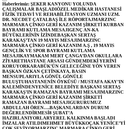
Haberlerimiz:
ŞEKER KANYONU YOLUNDA
ÇALIŞMALAR BAŞLADI
ÖZEL MEDİKAR HASTANESİ
FİZİK TEDAVİ VE REHABİLİTASYON UZMANI UZM.
DR. NECDET ÇATALBAŞ İLE RÖPORTAJ
MARZINC
MARMARA ÇİNKO GERİ KAZANIM ŞİRKETİ KURBAN
BAYRAMI KUTLAMA MESAJI
GENÇ AN-KA
BÜYÜKLERİNİN İZİNDE
BAŞKAN SERTAŞ
KARAKAŞ’TAN 19 MAYIS MESAJI
MARZINC
MARMARA ÇİNKO GERİ KAZANIM A.Ş , 19 MAYIS
GENÇLİK VE SPOR BAYRAMI KUTLAMA
MESAJI
KAYMAKAM MERT ÇANGA’DAN OKULLARA
ZİYARET
HASTANE ARSASI GÜNDEMDEKİ YERİNİ
KORUYOR
KARABÜK’ÜN GELECEĞİNE YÖN VEREN
BAŞKAN ÖZKAN ÇETİNKAYA, BASIN
MENSUPLARIYLA GÖNÜL GÖNÜLE
BULUŞTU
HASTANENİN ÖYKÜSÜ / MUSTAFA AKAY’IN
KALEMİNDEN
YENİCE BELEDİYE BAŞKANI SERTAŞ
KARAKAŞ’IN RAMAZAN BAYRAMI MESAJI
MARZINC
MARMARA ÇİNKO GERİ KAZANIM ŞİRKETİ
RAMAZAN BAYRAMI MESAJI
GURURUMUZ
ABDULLAH ÖREN….
BAŞKANLARDAN DURUM
DEĞERLENDİRMESİ
8 ŞUBAT’A
HAZIRLANIYORLAR
YEREL KALKINMA BAŞLADI
İMZALAR ATILDI
MEHMET BÜYÜKKOÇAK YENİCE’Yİ
ÇOK SEVİYOR
MARZINC MARMARA ÇİNKO GERİ