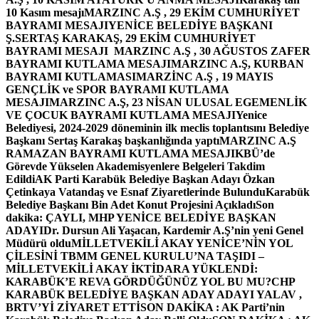
10 Kasım mesajı
MARZINC A.Ş , 29 EKİM CUMHURİYET
BAYRAMI MESAJI
YENİCE BELEDİYE BAŞKANI
Ş.SERTAŞ KARAKAŞ, 29 EKİM CUMHURİYET
BAYRAMI MESAJI
MARZINC A.Ş , 30 AĞUSTOS ZAFER
BAYRAMI KUTLAMA MESAJI
MARZINC A.Ş, KURBAN
BAYRAMI KUTLAMASI
MARZİNC A.Ş , 19 MAYIS
GENÇLİK ve SPOR BAYRAMI KUTLAMA
MESAJI
MARZINC A.Ş, 23 NİSAN ULUSAL EGEMENLİK
VE ÇOCUK BAYRAMI KUTLAMA MESAJI
Yenice
Belediyesi, 2024-2029 döneminin ilk meclis toplantısını Belediye
Başkanı Sertaş Karakaş başkanlığında yaptı
MARZINC A.Ş
RAMAZAN BAYRAMI KUTLAMA MESAJI
KBÜ’de
Görevde Yükselen Akademisyenlere Belgeleri Takdim
Edildi
AK Parti Karabük Belediye Başkan Adayı Özkan
Çetinkaya Vatandaş ve Esnaf Ziyaretlerinde Bulundu
Karabük
Belediye Başkanı Bin Adet Konut Projesini Açıkladı
Son
dakika: ÇAYLI, MHP YENİCE BELEDİYE BAŞKAN
ADAYI
Dr. Dursun Ali Yaşacan, Kardemir A.Ş’nin yeni Genel
Müdürü oldu
MİLLETVEKİLİ AKAY YENİCE’NİN YOL
ÇİLESİNİ TBMM GENEL KURULU’NA TAŞIDI –
MİLLETVEKİLİ AKAY İKTİDARA YÜKLENDİ:
KARABÜK’E REVA GÖRDÜĞÜNÜZ YOL BU MU?
CHP
KARABÜK BELEDİYE BAŞKAN ADAY ADAYI YALAV ,
BRTV’Yİ ZİYARET ETTİ
SON DAKİKA : AK Parti’nin