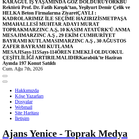
KARAGÜL İŞ YAŞAMINDA GÖZ DOLDURUYOR
KBÜ
Rektörü Prof. Dr. Fatih Kırışık’tan, Yeşilyurt Demir Çelik ve
HELKA Beton Firmalarına Ziyaret
ÇAYLI :
KADROLARIMIZ İLE SEÇİME HAZIRIZ
İSMETPAŞA
MMAHALLESİ MUHTAR ADAYI MURAT
TOPRAK
MARZINC A.Ş, 10 KASIM ATATÜRK’Ü ANMA
MESAJI
MARZINC A.Ş , 29 EKİM CUMHURİYET
BAYRAMI KUTLAMASI
MARZINC A.Ş , 30 AĞUSTOS
ZAFER BAYRAMI KUTLAMA
MESAJI
Sayı-115
Sayı-114
ÖREN EMEKLİ OLDU
OKUL
ÇEŞİTLİLİĞİ ARTIRILMALIDIR
Karabük’te Haziran
Ayında 197 Konut Satıldı
Cum. Ağu 7th, 2026
Hakkımızda
Köşe Yazarları
Dosyalar
Webmail
Site Haritası
İletişim
Ajans Yenice - Toprak Medya