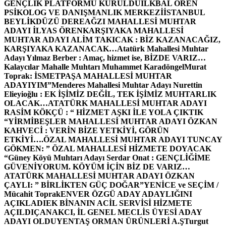
GENÇLİK PLATFORMU KURULDU
İLKBAL ÖREN
PSİKOLOG VE DANIŞMANLIK MERKEZİ
İSTANBUL
BEYLİKDÜZÜ DEREAĞZI MAHALLESİ MUHTAR
ADAYI İLYAS ÖREN
KARŞIYAKA MAHALLESİ
MUHTAR ADAYI ALİM TAKICAK : BİZ KAZANACAĞIZ,
KARŞIYAKA KAZANACAK…
Atatürk Mahallesi Muhtar
Adayı Yılmaz Berber : Amaç, hizmet ise, BİZDE VARIZ…
Kalaycılar Mahalle Muhtarı Muhammet Karadöngel
Murat
Toprak: İSMETPAŞA MAHALLESİ MUHTAR
ADAYIYIM”
Menderes Mahallesi Muhtar Adayı Nurettin
Elieyioğlu : EK İŞİMİZ DEĞİL, TEK İŞİMİZ MUHTARLIK
OLACAK…
ATATÜRK MAHALLESİ MUHTAR ADAYI
RASİM KÖKÇÜ : “ HİZMET AŞKI İLE YOLA ÇIKTIK
“
YİRMİBEŞLER MAHALLESİ MUHTAR ADAYI ÖZKAN
KAHVECİ : VERİN BİZE YETKİYİ, GÖRÜN
ETKİYİ….
ÖZAL MAHALLESİ MUHTAR ADAYI TUNCAY
GÖKMEN: ” ÖZAL MAHALLESİ HİZMETE DOYACAK
“
Güney Köyü Muhtarı Adayı Serdar Onat : GENÇLİĞİME
GÜVENİYORUM. KÖYÜM İÇİN BİZ DE VARIZ…
ATATÜRK MAHALLESİ MUHTAR ADAYI ÖZKAN
ÇAYLI: ” BİRLİKTEN GÜÇ DOĞAR”
YENİCE ve SEÇİM /
Mücahit Toprak
ENVER ÖZGÜ ADAY ADAYLIĞINI
AÇIKLADI
EK BİNANIN ACİL SERVİSİ HİZMETE
AÇILDI
ÇANAKCI, İL GENEL MECLİS ÜYESİ ADAY
ADAYI OLDU
YENTAŞ ORMAN ÜRÜNLERİ A.Ş
Turgut