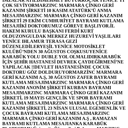
İMZALAR ATILDI
MEHMET BÜYÜKKOÇAK YENİCE’Yİ
ÇOK SEVİYOR
MARZINC MARMARA ÇİNKO GERİ
KAZANIM ŞİRKETİ 10 KASIM ATATÜRK’Ü ANMA
MESAJI
MARZINC MARMARA ÇİNKO GERİ KAZANIM
ŞİRKETİ 29 EKİM CUMHURİYET BAYRAMI KUTLAMA
MESAJI
İKİ DOKTORUMUZ GÖREVE BAŞLIYOR.
İL
HAKEM KURULU BAŞKANI FERDİ KURT
OLDU
ZONGULDAK MERKEZ HUZUREVİ YAŞLILARI
YENİCE IHLAMUR TERASA GEZİ
DÜZENLEDİLER
YEŞİL YENİCE MOTOSİKLET
KULÜBÜ’NDEN 30 AĞUSTOS COŞKUSU
YENİCE
KARABÜK YOLU DUBLE YOL OLMALIDIR
KARABÜK
İÇİN ŞEHİR HASTANESİ DEVREK ÇAYDEĞİRMENİ’NE
YAPILACAK !!
DEVLET HASTANESİNDE ÇOCUK
DOKTORU GÖZ DOLDURUYOR
MARZİNC MARMARA
GERİ KAZANIM A.Ş, 30 AĞUSTOS ZAFER BAYRAMI
KUTLAMA MESAJI
MARZINC MARMARA ÇİNKO GERİ
KAZANIM ANONİM ŞİRKETİ KURBAN BAYRAMI
MESAJI
MARZINC MARMARA ÇİNKO GERİ KAZANIM
ŞİRKETİ, 19 MAYIS GENÇLİK VE SPOR BAYRAMI
KUTLAMA MESAJI
MARZINC MARMARA ÇİNKO GERİ
KAZANIM ŞİRKETİ, 23 NİSAN ULUSAL EGEMENLİK VE
ÇOCUK BAYRAMI KUTLAMA MESAJI
MARZINC
MARMARA ÇİNKO GERİ KAZANIM A.Ş , RAMAZAN
BAYRAMI KUTLAMA MESAJI
ANKA KARABÜK