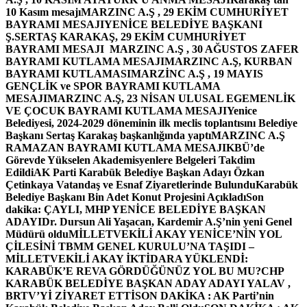
10 Kasım mesajı
MARZINC A.Ş , 29 EKİM CUMHURİYET
BAYRAMI MESAJI
YENİCE BELEDİYE BAŞKANI
Ş.SERTAŞ KARAKAŞ, 29 EKİM CUMHURİYET
BAYRAMI MESAJI
MARZINC A.Ş , 30 AĞUSTOS ZAFER
BAYRAMI KUTLAMA MESAJI
MARZINC A.Ş, KURBAN
BAYRAMI KUTLAMASI
MARZİNC A.Ş , 19 MAYIS
GENÇLİK ve SPOR BAYRAMI KUTLAMA
MESAJI
MARZINC A.Ş, 23 NİSAN ULUSAL EGEMENLİK
VE ÇOCUK BAYRAMI KUTLAMA MESAJI
Yenice
Belediyesi, 2024-2029 döneminin ilk meclis toplantısını Belediye
Başkanı Sertaş Karakaş başkanlığında yaptı
MARZINC A.Ş
RAMAZAN BAYRAMI KUTLAMA MESAJI
KBÜ’de
Görevde Yükselen Akademisyenlere Belgeleri Takdim
Edildi
AK Parti Karabük Belediye Başkan Adayı Özkan
Çetinkaya Vatandaş ve Esnaf Ziyaretlerinde Bulundu
Karabük
Belediye Başkanı Bin Adet Konut Projesini Açıkladı
Son
dakika: ÇAYLI, MHP YENİCE BELEDİYE BAŞKAN
ADAYI
Dr. Dursun Ali Yaşacan, Kardemir A.Ş’nin yeni Genel
Müdürü oldu
MİLLETVEKİLİ AKAY YENİCE’NİN YOL
ÇİLESİNİ TBMM GENEL KURULU’NA TAŞIDI –
MİLLETVEKİLİ AKAY İKTİDARA YÜKLENDİ:
KARABÜK’E REVA GÖRDÜĞÜNÜZ YOL BU MU?
CHP
KARABÜK BELEDİYE BAŞKAN ADAY ADAYI YALAV ,
BRTV’Yİ ZİYARET ETTİ
SON DAKİKA : AK Parti’nin