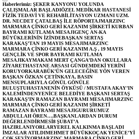
Haberlerimiz:
ŞEKER KANYONU YOLUNDA
ÇALIŞMALAR BAŞLADI
ÖZEL MEDİKAR HASTANESİ
FİZİK TEDAVİ VE REHABİLİTASYON UZMANI UZM.
DR. NECDET ÇATALBAŞ İLE RÖPORTAJ
MARZINC
MARMARA ÇİNKO GERİ KAZANIM ŞİRKETİ KURBAN
BAYRAMI KUTLAMA MESAJI
GENÇ AN-KA
BÜYÜKLERİNİN İZİNDE
BAŞKAN SERTAŞ
KARAKAŞ’TAN 19 MAYIS MESAJI
MARZINC
MARMARA ÇİNKO GERİ KAZANIM A.Ş , 19 MAYIS
GENÇLİK VE SPOR BAYRAMI KUTLAMA
MESAJI
KAYMAKAM MERT ÇANGA’DAN OKULLARA
ZİYARET
HASTANE ARSASI GÜNDEMDEKİ YERİNİ
KORUYOR
KARABÜK’ÜN GELECEĞİNE YÖN VEREN
BAŞKAN ÖZKAN ÇETİNKAYA, BASIN
MENSUPLARIYLA GÖNÜL GÖNÜLE
BULUŞTU
HASTANENİN ÖYKÜSÜ / MUSTAFA AKAY’IN
KALEMİNDEN
YENİCE BELEDİYE BAŞKANI SERTAŞ
KARAKAŞ’IN RAMAZAN BAYRAMI MESAJI
MARZINC
MARMARA ÇİNKO GERİ KAZANIM ŞİRKETİ
RAMAZAN BAYRAMI MESAJI
GURURUMUZ
ABDULLAH ÖREN….
BAŞKANLARDAN DURUM
DEĞERLENDİRMESİ
8 ŞUBAT’A
HAZIRLANIYORLAR
YEREL KALKINMA BAŞLADI
İMZALAR ATILDI
MEHMET BÜYÜKKOÇAK YENİCE’Yİ
ÇOK SEVİYOR
MARZINC MARMARA ÇİNKO GERİ