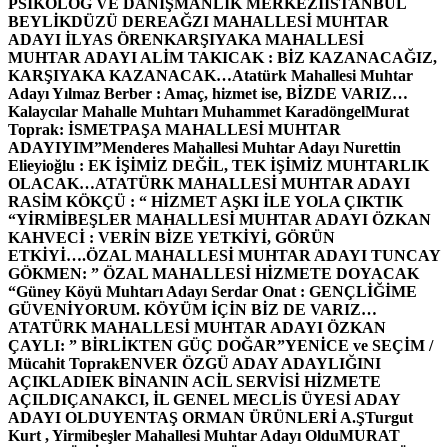
PSİKOLOG VE DANIŞMANLIK MERKEZİ
İSTANBUL
BEYLİKDÜZÜ DEREAĞZI MAHALLESİ MUHTAR
ADAYI İLYAS ÖREN
KARŞIYAKA MAHALLESİ
MUHTAR ADAYI ALİM TAKICAK : BİZ KAZANACAĞIZ,
KARŞIYAKA KAZANACAK…
Atatürk Mahallesi Muhtar
Adayı Yılmaz Berber : Amaç, hizmet ise, BİZDE VARIZ…
Kalaycılar Mahalle Muhtarı Muhammet Karadöngel
Murat
Toprak: İSMETPAŞA MAHALLESİ MUHTAR
ADAYIYIM”
Menderes Mahallesi Muhtar Adayı Nurettin
Elieyioğlu : EK İŞİMİZ DEĞİL, TEK İŞİMİZ MUHTARLIK
OLACAK…
ATATÜRK MAHALLESİ MUHTAR ADAYI
RASİM KÖKÇÜ : “ HİZMET AŞKI İLE YOLA ÇIKTIK
“
YİRMİBEŞLER MAHALLESİ MUHTAR ADAYI ÖZKAN
KAHVECİ : VERİN BİZE YETKİYİ, GÖRÜN
ETKİYİ….
ÖZAL MAHALLESİ MUHTAR ADAYI TUNCAY
GÖKMEN: ” ÖZAL MAHALLESİ HİZMETE DOYACAK
“
Güney Köyü Muhtarı Adayı Serdar Onat : GENÇLİĞİME
GÜVENİYORUM. KÖYÜM İÇİN BİZ DE VARIZ…
ATATÜRK MAHALLESİ MUHTAR ADAYI ÖZKAN
ÇAYLI: ” BİRLİKTEN GÜÇ DOĞAR”
YENİCE ve SEÇİM /
Mücahit Toprak
ENVER ÖZGÜ ADAY ADAYLIĞINI
AÇIKLADI
EK BİNANIN ACİL SERVİSİ HİZMETE
AÇILDI
ÇANAKCI, İL GENEL MECLİS ÜYESİ ADAY
ADAYI OLDU
YENTAŞ ORMAN ÜRÜNLERİ A.Ş
Turgut
Kurt , Yirmibeşler Mahallesi Muhtar Adayı Oldu
MURAT