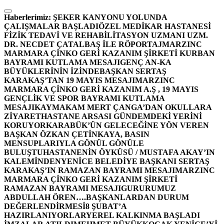
İçeriğe
atla
Haberlerimiz:
ŞEKER KANYONU YOLUNDA
ÇALIŞMALAR BAŞLADI
ÖZEL MEDİKAR HASTANESİ
FİZİK TEDAVİ VE REHABİLİTASYON UZMANI UZM.
DR. NECDET ÇATALBAŞ İLE RÖPORTAJ
MARZINC
MARMARA ÇİNKO GERİ KAZANIM ŞİRKETİ KURBAN
BAYRAMI KUTLAMA MESAJI
GENÇ AN-KA
BÜYÜKLERİNİN İZİNDE
BAŞKAN SERTAŞ
KARAKAŞ’TAN 19 MAYIS MESAJI
MARZINC
MARMARA ÇİNKO GERİ KAZANIM A.Ş , 19 MAYIS
GENÇLİK VE SPOR BAYRAMI KUTLAMA
MESAJI
KAYMAKAM MERT ÇANGA’DAN OKULLARA
ZİYARET
HASTANE ARSASI GÜNDEMDEKİ YERİNİ
KORUYOR
KARABÜK’ÜN GELECEĞİNE YÖN VEREN
BAŞKAN ÖZKAN ÇETİNKAYA, BASIN
MENSUPLARIYLA GÖNÜL GÖNÜLE
BULUŞTU
HASTANENİN ÖYKÜSÜ / MUSTAFA AKAY’IN
KALEMİNDEN
YENİCE BELEDİYE BAŞKANI SERTAŞ
KARAKAŞ’IN RAMAZAN BAYRAMI MESAJI
MARZINC
MARMARA ÇİNKO GERİ KAZANIM ŞİRKETİ
RAMAZAN BAYRAMI MESAJI
GURURUMUZ
ABDULLAH ÖREN….
BAŞKANLARDAN DURUM
DEĞERLENDİRMESİ
8 ŞUBAT’A
HAZIRLANIYORLAR
YEREL KALKINMA BAŞLADI