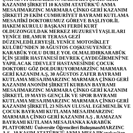
KAZANIM ŞİRKETİ 10 KASIM ATATÜRK’Ü ANMA
MESAJI
MARZINC MARMARA ÇİNKO GERİ KAZANIM
ŞİRKETİ 29 EKİM CUMHURİYET BAYRAMI KUTLAMA
MESAJI
İKİ DOKTORUMUZ GÖREVE BAŞLIYOR.
İL
HAKEM KURULU BAŞKANI FERDİ KURT
OLDU
ZONGULDAK MERKEZ HUZUREVİ YAŞLILARI
YENİCE IHLAMUR TERASA GEZİ
DÜZENLEDİLER
YEŞİL YENİCE MOTOSİKLET
KULÜBÜ’NDEN 30 AĞUSTOS COŞKUSU
YENİCE
KARABÜK YOLU DUBLE YOL OLMALIDIR
KARABÜK
İÇİN ŞEHİR HASTANESİ DEVREK ÇAYDEĞİRMENİ’NE
YAPILACAK !!
DEVLET HASTANESİNDE ÇOCUK
DOKTORU GÖZ DOLDURUYOR
MARZİNC MARMARA
GERİ KAZANIM A.Ş, 30 AĞUSTOS ZAFER BAYRAMI
KUTLAMA MESAJI
MARZINC MARMARA ÇİNKO GERİ
KAZANIM ANONİM ŞİRKETİ KURBAN BAYRAMI
MESAJI
MARZINC MARMARA ÇİNKO GERİ KAZANIM
ŞİRKETİ, 19 MAYIS GENÇLİK VE SPOR BAYRAMI
KUTLAMA MESAJI
MARZINC MARMARA ÇİNKO GERİ
KAZANIM ŞİRKETİ, 23 NİSAN ULUSAL EGEMENLİK VE
ÇOCUK BAYRAMI KUTLAMA MESAJI
MARZINC
MARMARA ÇİNKO GERİ KAZANIM A.Ş , RAMAZAN
BAYRAMI KUTLAMA MESAJI
ANKA KARABÜK
PLATFORMU Üniversite Öğrencileri Buluşması
MARZINC
A.Ş , 10 KASIM ATATÜRK’Ü ANMA MESAJI
Karakaş’tan