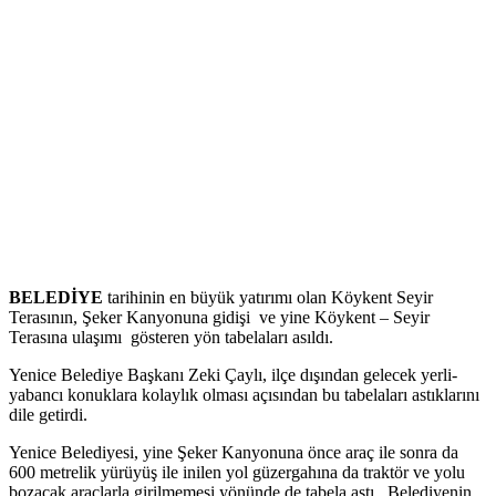
BELEDİYE
tarihinin en büyük yatırımı olan Köykent Seyir
Terasının, Şeker Kanyonuna gidişi ve yine Köykent – Seyir
Terasına ulaşımı gösteren yön tabelaları asıldı.
Yenice Belediye Başkanı Zeki Çaylı, ilçe dışından gelecek yerli-
yabancı konuklara kolaylık olması açısından bu tabelaları astıklarını
dile getirdi.
Yenice Belediyesi, yine Şeker Kanyonuna önce araç ile sonra da
600 metrelik yürüyüş ile inilen yol güzergahına da traktör ve yolu
bozacak araçlarla girilmemesi yönünde de tabela astı. Belediyenin