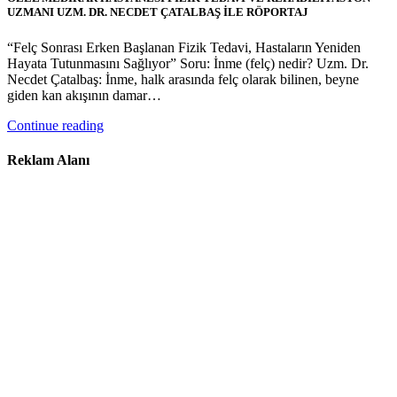
UZMANI UZM. DR. NECDET ÇATALBAŞ İLE RÖPORTAJ
“Felç Sonrası Erken Başlanan Fizik Tedavi, Hastaların Yeniden
Hayata Tutunmasını Sağlıyor” Soru: İnme (felç) nedir? Uzm. Dr.
Necdet Çatalbaş: İnme, halk arasında felç olarak bilinen, beyne
giden kan akışının damar…
Continue reading
Reklam Alanı