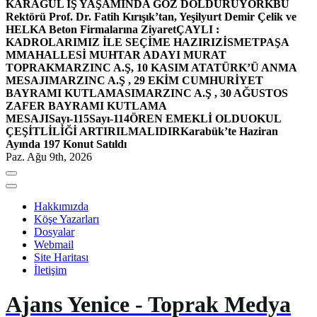
KARAGÜL İŞ YAŞAMINDA GÖZ DOLDURUYOR
KBÜ
Rektörü Prof. Dr. Fatih Kırışık’tan, Yeşilyurt Demir Çelik ve
HELKA Beton Firmalarına Ziyaret
ÇAYLI :
KADROLARIMIZ İLE SEÇİME HAZIRIZ
İSMETPAŞA
MMAHALLESİ MUHTAR ADAYI MURAT
TOPRAK
MARZINC A.Ş, 10 KASIM ATATÜRK’Ü ANMA
MESAJI
MARZINC A.Ş , 29 EKİM CUMHURİYET
BAYRAMI KUTLAMASI
MARZINC A.Ş , 30 AĞUSTOS
ZAFER BAYRAMI KUTLAMA
MESAJI
Sayı-115
Sayı-114
ÖREN EMEKLİ OLDU
OKUL
ÇEŞİTLİLİĞİ ARTIRILMALIDIR
Karabük’te Haziran
Ayında 197 Konut Satıldı
Paz. Ağu 9th, 2026
Hakkımızda
Köşe Yazarları
Dosyalar
Webmail
Site Haritası
İletişim
Ajans Yenice - Toprak Medya