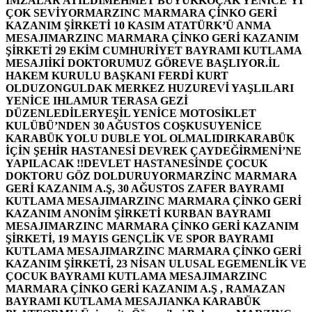
İMZALAR ATILDI
MEHMET BÜYÜKKOÇAK YENİCE’Yİ
ÇOK SEVİYOR
MARZINC MARMARA ÇİNKO GERİ
KAZANIM ŞİRKETİ 10 KASIM ATATÜRK’Ü ANMA
MESAJI
MARZINC MARMARA ÇİNKO GERİ KAZANIM
ŞİRKETİ 29 EKİM CUMHURİYET BAYRAMI KUTLAMA
MESAJI
İKİ DOKTORUMUZ GÖREVE BAŞLIYOR.
İL
HAKEM KURULU BAŞKANI FERDİ KURT
OLDU
ZONGULDAK MERKEZ HUZUREVİ YAŞLILARI
YENİCE IHLAMUR TERASA GEZİ
DÜZENLEDİLER
YEŞİL YENİCE MOTOSİKLET
KULÜBÜ’NDEN 30 AĞUSTOS COŞKUSU
YENİCE
KARABÜK YOLU DUBLE YOL OLMALIDIR
KARABÜK
İÇİN ŞEHİR HASTANESİ DEVREK ÇAYDEĞİRMENİ’NE
YAPILACAK !!
DEVLET HASTANESİNDE ÇOCUK
DOKTORU GÖZ DOLDURUYOR
MARZİNC MARMARA
GERİ KAZANIM A.Ş, 30 AĞUSTOS ZAFER BAYRAMI
KUTLAMA MESAJI
MARZINC MARMARA ÇİNKO GERİ
KAZANIM ANONİM ŞİRKETİ KURBAN BAYRAMI
MESAJI
MARZINC MARMARA ÇİNKO GERİ KAZANIM
ŞİRKETİ, 19 MAYIS GENÇLİK VE SPOR BAYRAMI
KUTLAMA MESAJI
MARZINC MARMARA ÇİNKO GERİ
KAZANIM ŞİRKETİ, 23 NİSAN ULUSAL EGEMENLİK VE
ÇOCUK BAYRAMI KUTLAMA MESAJI
MARZINC
MARMARA ÇİNKO GERİ KAZANIM A.Ş , RAMAZAN
BAYRAMI KUTLAMA MESAJI
ANKA KARABÜK