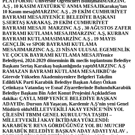
PLATFORMU Üniversite Öğrencileri Buluşması
MARZINC
A.Ş , 10 KASIM ATATÜRK’Ü ANMA MESAJI
Karakaş’tan
10 Kasım mesajı
MARZINC A.Ş , 29 EKİM CUMHURİYET
BAYRAMI MESAJI
YENİCE BELEDİYE BAŞKANI
Ş.SERTAŞ KARAKAŞ, 29 EKİM CUMHURİYET
BAYRAMI MESAJI
MARZINC A.Ş , 30 AĞUSTOS ZAFER
BAYRAMI KUTLAMA MESAJI
MARZINC A.Ş, KURBAN
BAYRAMI KUTLAMASI
MARZİNC A.Ş , 19 MAYIS
GENÇLİK ve SPOR BAYRAMI KUTLAMA
MESAJI
MARZINC A.Ş, 23 NİSAN ULUSAL EGEMENLİK
VE ÇOCUK BAYRAMI KUTLAMA MESAJI
Yenice
Belediyesi, 2024-2029 döneminin ilk meclis toplantısını Belediye
Başkanı Sertaş Karakaş başkanlığında yaptı
MARZINC A.Ş
RAMAZAN BAYRAMI KUTLAMA MESAJI
KBÜ’de
Görevde Yükselen Akademisyenlere Belgeleri Takdim
Edildi
AK Parti Karabük Belediye Başkan Adayı Özkan
Çetinkaya Vatandaş ve Esnaf Ziyaretlerinde Bulundu
Karabük
Belediye Başkanı Bin Adet Konut Projesini Açıkladı
Son
dakika: ÇAYLI, MHP YENİCE BELEDİYE BAŞKAN
ADAYI
Dr. Dursun Ali Yaşacan, Kardemir A.Ş’nin yeni Genel
Müdürü oldu
MİLLETVEKİLİ AKAY YENİCE’NİN YOL
ÇİLESİNİ TBMM GENEL KURULU’NA TAŞIDI –
MİLLETVEKİLİ AKAY İKTİDARA YÜKLENDİ:
KARABÜK’E REVA GÖRDÜĞÜNÜZ YOL BU MU?
CHP
KARABÜK BELEDİYE BAŞKAN ADAY ADAYI YALAV ,