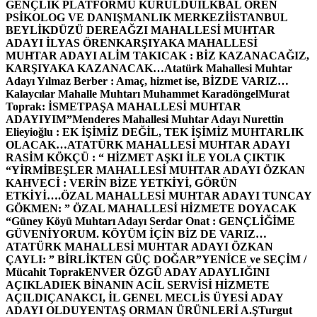
GENÇLİK PLATFORMU KURULDU
İLKBAL ÖREN
PSİKOLOG VE DANIŞMANLIK MERKEZİ
İSTANBUL
BEYLİKDÜZÜ DEREAĞZI MAHALLESİ MUHTAR
ADAYI İLYAS ÖREN
KARŞIYAKA MAHALLESİ
MUHTAR ADAYI ALİM TAKICAK : BİZ KAZANACAĞIZ,
KARŞIYAKA KAZANACAK…
Atatürk Mahallesi Muhtar
Adayı Yılmaz Berber : Amaç, hizmet ise, BİZDE VARIZ…
Kalaycılar Mahalle Muhtarı Muhammet Karadöngel
Murat
Toprak: İSMETPAŞA MAHALLESİ MUHTAR
ADAYIYIM”
Menderes Mahallesi Muhtar Adayı Nurettin
Elieyioğlu : EK İŞİMİZ DEĞİL, TEK İŞİMİZ MUHTARLIK
OLACAK…
ATATÜRK MAHALLESİ MUHTAR ADAYI
RASİM KÖKÇÜ : “ HİZMET AŞKI İLE YOLA ÇIKTIK
“
YİRMİBEŞLER MAHALLESİ MUHTAR ADAYI ÖZKAN
KAHVECİ : VERİN BİZE YETKİYİ, GÖRÜN
ETKİYİ….
ÖZAL MAHALLESİ MUHTAR ADAYI TUNCAY
GÖKMEN: ” ÖZAL MAHALLESİ HİZMETE DOYACAK
“
Güney Köyü Muhtarı Adayı Serdar Onat : GENÇLİĞİME
GÜVENİYORUM. KÖYÜM İÇİN BİZ DE VARIZ…
ATATÜRK MAHALLESİ MUHTAR ADAYI ÖZKAN
ÇAYLI: ” BİRLİKTEN GÜÇ DOĞAR”
YENİCE ve SEÇİM /
Mücahit Toprak
ENVER ÖZGÜ ADAY ADAYLIĞINI
AÇIKLADI
EK BİNANIN ACİL SERVİSİ HİZMETE
AÇILDI
ÇANAKCI, İL GENEL MECLİS ÜYESİ ADAY
ADAYI OLDU
YENTAŞ ORMAN ÜRÜNLERİ A.Ş
Turgut