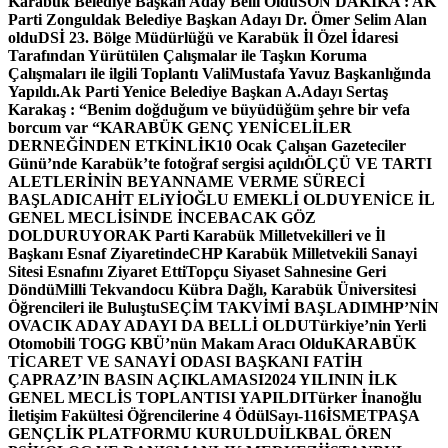
Karabük Belediye Başkan Aday Belli Oldu
SON DAKİKA : AK
Parti Zonguldak Belediye Başkan Adayı Dr. Ömer Selim Alan
oldu
DSİ 23. Bölge Müdürlüğü ve Karabük İl Özel İdaresi
Tarafından Yürütülen Çalışmalar ile Taşkın Koruma
Çalışmaları ile ilgili Toplantı ValiMustafa Yavuz Başkanlığında
Yapıldı.
Ak Parti Yenice Belediye Başkan A.Adayı Sertaş
Karakaş : “Benim doğduğum ve büyüdüğüm şehre bir vefa
borcum var “
KARABÜK GENÇ YENİCELİLER
DERNEĞİNDEN ETKİNLİK
10 Ocak Çalışan Gazeteciler
Günü’nde Karabük’te fotoğraf sergisi açıldı
ÖLÇÜ VE TARTI
ALETLERİNİN BEYANNAME VERME SÜRECİ
BAŞLADI
CAHİT ELiYİOĞLU EMEKLİ OLDU
YENİCE İL
GENEL MECLİSİNDE İNCEBACAK GÖZ
DOLDURUYOR
AK Parti Karabük Milletvekilleri ve İl
Başkanı Esnaf Ziyaretinde
CHP Karabük Milletvekili Sanayi
Sitesi Esnafını Ziyaret Etti
Topçu Siyaset Sahnesine Geri
Döndü
Milli Tekvandocu Kübra Dağlı, Karabük Üniversitesi
Öğrencileri ile Buluştu
SEÇİM TAKVİMİ BAŞLADI
MHP’NİN
OVACIK ADAY ADAYI DA BELLİ OLDU
Türkiye’nin Yerli
Otomobili TOGG KBÜ’nün Makam Aracı Oldu
KARABÜK
TİCARET VE SANAYİ ODASI BAŞKANI FATİH
ÇAPRAZ’IN BASIN AÇIKLAMASI
2024 YILININ İLK
GENEL MECLİS TOPLANTISI YAPILDI
Türker İnanoğlu
İletişim Fakültesi Öğrencilerine 4 Ödül
Sayı-116
İSMETPAŞA
GENÇLİK PLATFORMU KURULDU
İLKBAL ÖREN