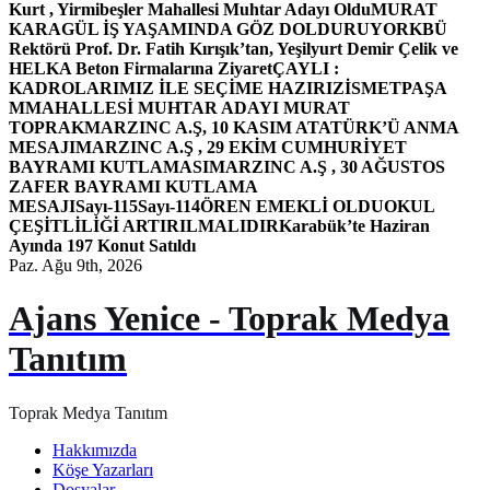
Kurt , Yirmibeşler Mahallesi Muhtar Adayı Oldu
MURAT
KARAGÜL İŞ YAŞAMINDA GÖZ DOLDURUYOR
KBÜ
Rektörü Prof. Dr. Fatih Kırışık’tan, Yeşilyurt Demir Çelik ve
HELKA Beton Firmalarına Ziyaret
ÇAYLI :
KADROLARIMIZ İLE SEÇİME HAZIRIZ
İSMETPAŞA
MMAHALLESİ MUHTAR ADAYI MURAT
TOPRAK
MARZINC A.Ş, 10 KASIM ATATÜRK’Ü ANMA
MESAJI
MARZINC A.Ş , 29 EKİM CUMHURİYET
BAYRAMI KUTLAMASI
MARZINC A.Ş , 30 AĞUSTOS
ZAFER BAYRAMI KUTLAMA
MESAJI
Sayı-115
Sayı-114
ÖREN EMEKLİ OLDU
OKUL
ÇEŞİTLİLİĞİ ARTIRILMALIDIR
Karabük’te Haziran
Ayında 197 Konut Satıldı
Paz. Ağu 9th, 2026
Ajans Yenice - Toprak Medya
Tanıtım
Toprak Medya Tanıtım
Hakkımızda
Köşe Yazarları
Dosyalar