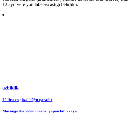
12 ayrı yere yön tabelası astığı belirtildi.
azbildik
Yazı
20 lira en güzel kâğıt paradır
gezinmesi
Marangozhaneden ihracat yapan fabrikaya