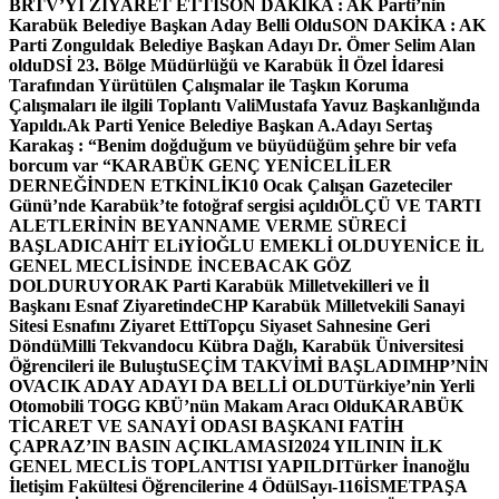
BRTV’Yİ ZİYARET ETTİ
SON DAKİKA : AK Parti’nin
Karabük Belediye Başkan Aday Belli Oldu
SON DAKİKA : AK
Parti Zonguldak Belediye Başkan Adayı Dr. Ömer Selim Alan
oldu
DSİ 23. Bölge Müdürlüğü ve Karabük İl Özel İdaresi
Tarafından Yürütülen Çalışmalar ile Taşkın Koruma
Çalışmaları ile ilgili Toplantı ValiMustafa Yavuz Başkanlığında
Yapıldı.
Ak Parti Yenice Belediye Başkan A.Adayı Sertaş
Karakaş : “Benim doğduğum ve büyüdüğüm şehre bir vefa
borcum var “
KARABÜK GENÇ YENİCELİLER
DERNEĞİNDEN ETKİNLİK
10 Ocak Çalışan Gazeteciler
Günü’nde Karabük’te fotoğraf sergisi açıldı
ÖLÇÜ VE TARTI
ALETLERİNİN BEYANNAME VERME SÜRECİ
BAŞLADI
CAHİT ELiYİOĞLU EMEKLİ OLDU
YENİCE İL
GENEL MECLİSİNDE İNCEBACAK GÖZ
DOLDURUYOR
AK Parti Karabük Milletvekilleri ve İl
Başkanı Esnaf Ziyaretinde
CHP Karabük Milletvekili Sanayi
Sitesi Esnafını Ziyaret Etti
Topçu Siyaset Sahnesine Geri
Döndü
Milli Tekvandocu Kübra Dağlı, Karabük Üniversitesi
Öğrencileri ile Buluştu
SEÇİM TAKVİMİ BAŞLADI
MHP’NİN
OVACIK ADAY ADAYI DA BELLİ OLDU
Türkiye’nin Yerli
Otomobili TOGG KBÜ’nün Makam Aracı Oldu
KARABÜK
TİCARET VE SANAYİ ODASI BAŞKANI FATİH
ÇAPRAZ’IN BASIN AÇIKLAMASI
2024 YILININ İLK
GENEL MECLİS TOPLANTISI YAPILDI
Türker İnanoğlu
İletişim Fakültesi Öğrencilerine 4 Ödül
Sayı-116
İSMETPAŞA