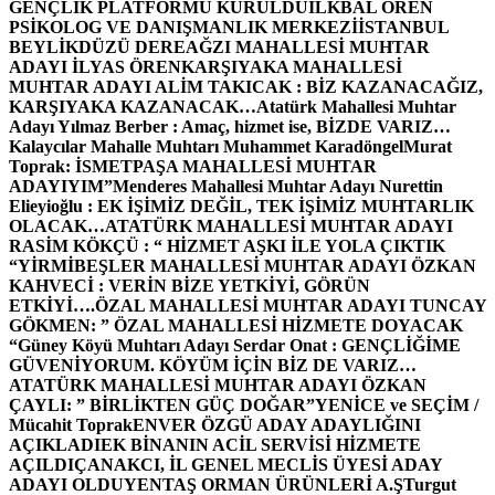
GENÇLİK PLATFORMU KURULDU
İLKBAL ÖREN
PSİKOLOG VE DANIŞMANLIK MERKEZİ
İSTANBUL
BEYLİKDÜZÜ DEREAĞZI MAHALLESİ MUHTAR
ADAYI İLYAS ÖREN
KARŞIYAKA MAHALLESİ
MUHTAR ADAYI ALİM TAKICAK : BİZ KAZANACAĞIZ,
KARŞIYAKA KAZANACAK…
Atatürk Mahallesi Muhtar
Adayı Yılmaz Berber : Amaç, hizmet ise, BİZDE VARIZ…
Kalaycılar Mahalle Muhtarı Muhammet Karadöngel
Murat
Toprak: İSMETPAŞA MAHALLESİ MUHTAR
ADAYIYIM”
Menderes Mahallesi Muhtar Adayı Nurettin
Elieyioğlu : EK İŞİMİZ DEĞİL, TEK İŞİMİZ MUHTARLIK
OLACAK…
ATATÜRK MAHALLESİ MUHTAR ADAYI
RASİM KÖKÇÜ : “ HİZMET AŞKI İLE YOLA ÇIKTIK
“
YİRMİBEŞLER MAHALLESİ MUHTAR ADAYI ÖZKAN
KAHVECİ : VERİN BİZE YETKİYİ, GÖRÜN
ETKİYİ….
ÖZAL MAHALLESİ MUHTAR ADAYI TUNCAY
GÖKMEN: ” ÖZAL MAHALLESİ HİZMETE DOYACAK
“
Güney Köyü Muhtarı Adayı Serdar Onat : GENÇLİĞİME
GÜVENİYORUM. KÖYÜM İÇİN BİZ DE VARIZ…
ATATÜRK MAHALLESİ MUHTAR ADAYI ÖZKAN
ÇAYLI: ” BİRLİKTEN GÜÇ DOĞAR”
YENİCE ve SEÇİM /
Mücahit Toprak
ENVER ÖZGÜ ADAY ADAYLIĞINI
AÇIKLADI
EK BİNANIN ACİL SERVİSİ HİZMETE
AÇILDI
ÇANAKCI, İL GENEL MECLİS ÜYESİ ADAY
ADAYI OLDU
YENTAŞ ORMAN ÜRÜNLERİ A.Ş
Turgut