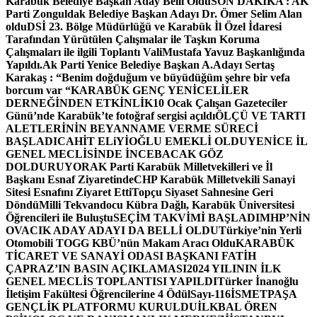
Karabük Belediye Başkan Aday Belli Oldu
SON DAKİKA : AK
Parti Zonguldak Belediye Başkan Adayı Dr. Ömer Selim Alan
oldu
DSİ 23. Bölge Müdürlüğü ve Karabük İl Özel İdaresi
Tarafından Yürütülen Çalışmalar ile Taşkın Koruma
Çalışmaları ile ilgili Toplantı ValiMustafa Yavuz Başkanlığında
Yapıldı.
Ak Parti Yenice Belediye Başkan A.Adayı Sertaş
Karakaş : “Benim doğduğum ve büyüdüğüm şehre bir vefa
borcum var “
KARABÜK GENÇ YENİCELİLER
DERNEĞİNDEN ETKİNLİK
10 Ocak Çalışan Gazeteciler
Günü’nde Karabük’te fotoğraf sergisi açıldı
ÖLÇÜ VE TARTI
ALETLERİNİN BEYANNAME VERME SÜRECİ
BAŞLADI
CAHİT ELiYİOĞLU EMEKLİ OLDU
YENİCE İL
GENEL MECLİSİNDE İNCEBACAK GÖZ
DOLDURUYOR
AK Parti Karabük Milletvekilleri ve İl
Başkanı Esnaf Ziyaretinde
CHP Karabük Milletvekili Sanayi
Sitesi Esnafını Ziyaret Etti
Topçu Siyaset Sahnesine Geri
Döndü
Milli Tekvandocu Kübra Dağlı, Karabük Üniversitesi
Öğrencileri ile Buluştu
SEÇİM TAKVİMİ BAŞLADI
MHP’NİN
OVACIK ADAY ADAYI DA BELLİ OLDU
Türkiye’nin Yerli
Otomobili TOGG KBÜ’nün Makam Aracı Oldu
KARABÜK
TİCARET VE SANAYİ ODASI BAŞKANI FATİH
ÇAPRAZ’IN BASIN AÇIKLAMASI
2024 YILININ İLK
GENEL MECLİS TOPLANTISI YAPILDI
Türker İnanoğlu
İletişim Fakültesi Öğrencilerine 4 Ödül
Sayı-116
İSMETPAŞA
GENÇLİK PLATFORMU KURULDU
İLKBAL ÖREN