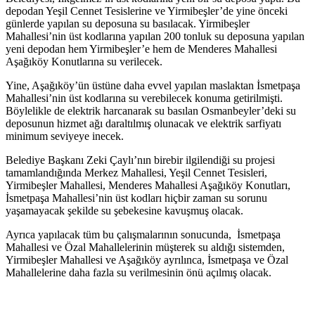
depodan Yeşil Cennet Tesislerine ve Yirmibeşler’de yine önceki
günlerde yapılan su deposuna su basılacak. Yirmibeşler
Mahallesi’nin üst kodlarına yapılan 200 tonluk su deposuna yapılan
yeni depodan hem Yirmibeşler’e hem de Menderes Mahallesi
Aşağıköy Konutlarına su verilecek.
Yine, Aşağıköy’ün üstüne daha evvel yapılan maslaktan İsmetpaşa
Mahallesi’nin üst kodlarına su verebilecek konuma getirilmişti.
Böylelikle de elektrik harcanarak su basılan Osmanbeyler’deki su
deposunun hizmet ağı daraltılmış olunacak ve elektrik sarfiyatı
minimum seviyeye inecek.
Belediye Başkanı Zeki Çaylı’nın birebir ilgilendiği su projesi
tamamlandığında Merkez Mahallesi, Yeşil Cennet Tesisleri,
Yirmibeşler Mahallesi, Menderes Mahallesi Aşağıköy Konutları,
İsmetpaşa Mahallesi’nin üst kodları hiçbir zaman su sorunu
yaşamayacak şekilde su şebekesine kavuşmuş olacak.
Ayrıca yapılacak tüm bu çalışmalarının sonucunda, İsmetpaşa
Mahallesi ve Özal Mahallelerinin müşterek su aldığı sistemden,
Yirmibeşler Mahallesi ve Aşağıköy ayrılınca, İsmetpaşa ve Özal
Mahallelerine daha fazla su verilmesinin önü açılmış olacak.