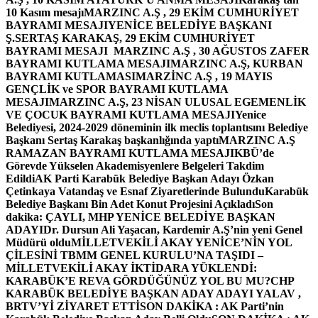
10 Kasım mesajı
MARZINC A.Ş , 29 EKİM CUMHURİYET
BAYRAMI MESAJI
YENİCE BELEDİYE BAŞKANI
Ş.SERTAŞ KARAKAŞ, 29 EKİM CUMHURİYET
BAYRAMI MESAJI
MARZINC A.Ş , 30 AĞUSTOS ZAFER
BAYRAMI KUTLAMA MESAJI
MARZINC A.Ş, KURBAN
BAYRAMI KUTLAMASI
MARZİNC A.Ş , 19 MAYIS
GENÇLİK ve SPOR BAYRAMI KUTLAMA
MESAJI
MARZINC A.Ş, 23 NİSAN ULUSAL EGEMENLİK
VE ÇOCUK BAYRAMI KUTLAMA MESAJI
Yenice
Belediyesi, 2024-2029 döneminin ilk meclis toplantısını Belediye
Başkanı Sertaş Karakaş başkanlığında yaptı
MARZINC A.Ş
RAMAZAN BAYRAMI KUTLAMA MESAJI
KBÜ’de
Görevde Yükselen Akademisyenlere Belgeleri Takdim
Edildi
AK Parti Karabük Belediye Başkan Adayı Özkan
Çetinkaya Vatandaş ve Esnaf Ziyaretlerinde Bulundu
Karabük
Belediye Başkanı Bin Adet Konut Projesini Açıkladı
Son
dakika: ÇAYLI, MHP YENİCE BELEDİYE BAŞKAN
ADAYI
Dr. Dursun Ali Yaşacan, Kardemir A.Ş’nin yeni Genel
Müdürü oldu
MİLLETVEKİLİ AKAY YENİCE’NİN YOL
ÇİLESİNİ TBMM GENEL KURULU’NA TAŞIDI –
MİLLETVEKİLİ AKAY İKTİDARA YÜKLENDİ:
KARABÜK’E REVA GÖRDÜĞÜNÜZ YOL BU MU?
CHP
KARABÜK BELEDİYE BAŞKAN ADAY ADAYI YALAV ,
BRTV’Yİ ZİYARET ETTİ
SON DAKİKA : AK Parti’nin