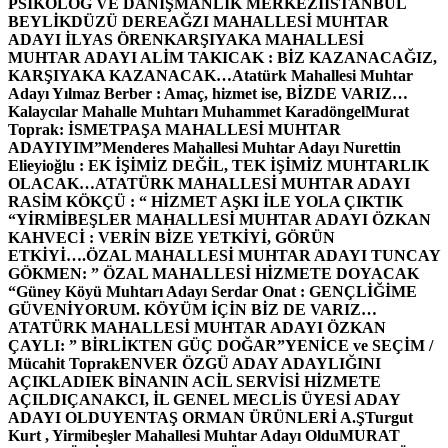
PSİKOLOG VE DANIŞMANLIK MERKEZİ
İSTANBUL
BEYLİKDÜZÜ DEREAĞZI MAHALLESİ MUHTAR
ADAYI İLYAS ÖREN
KARŞIYAKA MAHALLESİ
MUHTAR ADAYI ALİM TAKICAK : BİZ KAZANACAĞIZ,
KARŞIYAKA KAZANACAK…
Atatürk Mahallesi Muhtar
Adayı Yılmaz Berber : Amaç, hizmet ise, BİZDE VARIZ…
Kalaycılar Mahalle Muhtarı Muhammet Karadöngel
Murat
Toprak: İSMETPAŞA MAHALLESİ MUHTAR
ADAYIYIM”
Menderes Mahallesi Muhtar Adayı Nurettin
Elieyioğlu : EK İŞİMİZ DEĞİL, TEK İŞİMİZ MUHTARLIK
OLACAK…
ATATÜRK MAHALLESİ MUHTAR ADAYI
RASİM KÖKÇÜ : “ HİZMET AŞKI İLE YOLA ÇIKTIK
“
YİRMİBEŞLER MAHALLESİ MUHTAR ADAYI ÖZKAN
KAHVECİ : VERİN BİZE YETKİYİ, GÖRÜN
ETKİYİ….
ÖZAL MAHALLESİ MUHTAR ADAYI TUNCAY
GÖKMEN: ” ÖZAL MAHALLESİ HİZMETE DOYACAK
“
Güney Köyü Muhtarı Adayı Serdar Onat : GENÇLİĞİME
GÜVENİYORUM. KÖYÜM İÇİN BİZ DE VARIZ…
ATATÜRK MAHALLESİ MUHTAR ADAYI ÖZKAN
ÇAYLI: ” BİRLİKTEN GÜÇ DOĞAR”
YENİCE ve SEÇİM /
Mücahit Toprak
ENVER ÖZGÜ ADAY ADAYLIĞINI
AÇIKLADI
EK BİNANIN ACİL SERVİSİ HİZMETE
AÇILDI
ÇANAKCI, İL GENEL MECLİS ÜYESİ ADAY
ADAYI OLDU
YENTAŞ ORMAN ÜRÜNLERİ A.Ş
Turgut
Kurt , Yirmibeşler Mahallesi Muhtar Adayı Oldu
MURAT