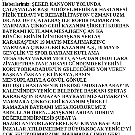
Haberlerimiz:
ŞEKER KANYONU YOLUNDA
ÇALIŞMALAR BAŞLADI
ÖZEL MEDİKAR HASTANESİ
FİZİK TEDAVİ VE REHABİLİTASYON UZMANI UZM.
DR. NECDET ÇATALBAŞ İLE RÖPORTAJ
MARZINC
MARMARA ÇİNKO GERİ KAZANIM ŞİRKETİ KURBAN
BAYRAMI KUTLAMA MESAJI
GENÇ AN-KA
BÜYÜKLERİNİN İZİNDE
BAŞKAN SERTAŞ
KARAKAŞ’TAN 19 MAYIS MESAJI
MARZINC
MARMARA ÇİNKO GERİ KAZANIM A.Ş , 19 MAYIS
GENÇLİK VE SPOR BAYRAMI KUTLAMA
MESAJI
KAYMAKAM MERT ÇANGA’DAN OKULLARA
ZİYARET
HASTANE ARSASI GÜNDEMDEKİ YERİNİ
KORUYOR
KARABÜK’ÜN GELECEĞİNE YÖN VEREN
BAŞKAN ÖZKAN ÇETİNKAYA, BASIN
MENSUPLARIYLA GÖNÜL GÖNÜLE
BULUŞTU
HASTANENİN ÖYKÜSÜ / MUSTAFA AKAY’IN
KALEMİNDEN
YENİCE BELEDİYE BAŞKANI SERTAŞ
KARAKAŞ’IN RAMAZAN BAYRAMI MESAJI
MARZINC
MARMARA ÇİNKO GERİ KAZANIM ŞİRKETİ
RAMAZAN BAYRAMI MESAJI
GURURUMUZ
ABDULLAH ÖREN….
BAŞKANLARDAN DURUM
DEĞERLENDİRMESİ
8 ŞUBAT’A
HAZIRLANIYORLAR
YEREL KALKINMA BAŞLADI
İMZALAR ATILDI
MEHMET BÜYÜKKOÇAK YENİCE’Yİ
ÇOK SEVİYOR
MARZINC MARMARA ÇİNKO GERİ