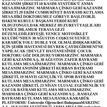
KAZANIM ŞİRKETİ 10 KASIM ATATÜRK’Ü ANMA
MESAJI
MARZINC MARMARA ÇİNKO GERİ KAZANIM
ŞİRKETİ 29 EKİM CUMHURİYET BAYRAMI KUTLAMA
MESAJI
İKİ DOKTORUMUZ GÖREVE BAŞLIYOR.
İL
HAKEM KURULU BAŞKANI FERDİ KURT
OLDU
ZONGULDAK MERKEZ HUZUREVİ YAŞLILARI
YENİCE IHLAMUR TERASA GEZİ
DÜZENLEDİLER
YEŞİL YENİCE MOTOSİKLET
KULÜBÜ’NDEN 30 AĞUSTOS COŞKUSU
YENİCE
KARABÜK YOLU DUBLE YOL OLMALIDIR
KARABÜK
İÇİN ŞEHİR HASTANESİ DEVREK ÇAYDEĞİRMENİ’NE
YAPILACAK !!
DEVLET HASTANESİNDE ÇOCUK
DOKTORU GÖZ DOLDURUYOR
MARZİNC MARMARA
GERİ KAZANIM A.Ş, 30 AĞUSTOS ZAFER BAYRAMI
KUTLAMA MESAJI
MARZINC MARMARA ÇİNKO GERİ
KAZANIM ANONİM ŞİRKETİ KURBAN BAYRAMI
MESAJI
MARZINC MARMARA ÇİNKO GERİ KAZANIM
ŞİRKETİ, 19 MAYIS GENÇLİK VE SPOR BAYRAMI
KUTLAMA MESAJI
MARZINC MARMARA ÇİNKO GERİ
KAZANIM ŞİRKETİ, 23 NİSAN ULUSAL EGEMENLİK VE
ÇOCUK BAYRAMI KUTLAMA MESAJI
MARZINC
MARMARA ÇİNKO GERİ KAZANIM A.Ş , RAMAZAN
BAYRAMI KUTLAMA MESAJI
ANKA KARABÜK
PLATFORMU Üniversite Öğrencileri Buluşması
MARZINC
A.Ş , 10 KASIM ATATÜRK’Ü ANMA MESAJI
Karakaş’tan