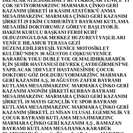
İMZALAR ATILDI
MEHMET BÜYÜKKOÇAK YENİCE’Yİ
ÇOK SEVİYOR
MARZINC MARMARA ÇİNKO GERİ
KAZANIM ŞİRKETİ 10 KASIM ATATÜRK’Ü ANMA
MESAJI
MARZINC MARMARA ÇİNKO GERİ KAZANIM
ŞİRKETİ 29 EKİM CUMHURİYET BAYRAMI KUTLAMA
MESAJI
İKİ DOKTORUMUZ GÖREVE BAŞLIYOR.
İL
HAKEM KURULU BAŞKANI FERDİ KURT
OLDU
ZONGULDAK MERKEZ HUZUREVİ YAŞLILARI
YENİCE IHLAMUR TERASA GEZİ
DÜZENLEDİLER
YEŞİL YENİCE MOTOSİKLET
KULÜBÜ’NDEN 30 AĞUSTOS COŞKUSU
YENİCE
KARABÜK YOLU DUBLE YOL OLMALIDIR
KARABÜK
İÇİN ŞEHİR HASTANESİ DEVREK ÇAYDEĞİRMENİ’NE
YAPILACAK !!
DEVLET HASTANESİNDE ÇOCUK
DOKTORU GÖZ DOLDURUYOR
MARZİNC MARMARA
GERİ KAZANIM A.Ş, 30 AĞUSTOS ZAFER BAYRAMI
KUTLAMA MESAJI
MARZINC MARMARA ÇİNKO GERİ
KAZANIM ANONİM ŞİRKETİ KURBAN BAYRAMI
MESAJI
MARZINC MARMARA ÇİNKO GERİ KAZANIM
ŞİRKETİ, 19 MAYIS GENÇLİK VE SPOR BAYRAMI
KUTLAMA MESAJI
MARZINC MARMARA ÇİNKO GERİ
KAZANIM ŞİRKETİ, 23 NİSAN ULUSAL EGEMENLİK VE
ÇOCUK BAYRAMI KUTLAMA MESAJI
MARZINC
MARMARA ÇİNKO GERİ KAZANIM A.Ş , RAMAZAN
BAYRAMI KUTLAMA MESAJI
ANKA KARABÜK