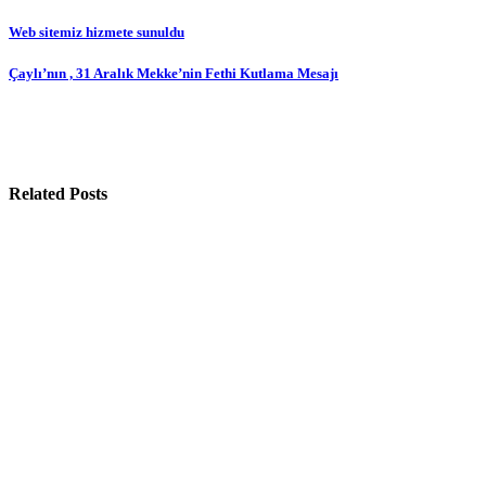
Yazı
Web sitemiz hizmete sunuldu
gezinmesi
Çaylı’nın , 31 Aralık Mekke’nin Fethi Kutlama Mesajı
Related Posts