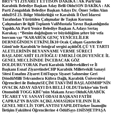
BRTV’Yİ ZİYARET ETTİ
SON DAKİKA : AK Parti’nin
Karabük Belediye Başkan Aday Belli Oldu
SON DAKİKA : AK
Parti Zonguldak Belediye Başkan Adayı Dr. Ömer Selim Alan
oldu
DSİ 23. Bölge Müdürlüğü ve Karabük İl Özel İdaresi
Tarafından Yürütülen Çalışmalar ile Taşkın Koruma
Çalışmaları ile ilgili Toplantı ValiMustafa Yavuz Başkanlığında
Yapıldı.
Ak Parti Yenice Belediye Başkan A.Adayı Sertaş
Karakaş : “Benim doğduğum ve büyüdüğüm şehre bir vefa
borcum var “
KARABÜK GENÇ YENİCELİLER
DERNEĞİNDEN ETKİNLİK
10 Ocak Çalışan Gazeteciler
Günü’nde Karabük’te fotoğraf sergisi açıldı
ÖLÇÜ VE TARTI
ALETLERİNİN BEYANNAME VERME SÜRECİ
BAŞLADI
CAHİT ELiYİOĞLU EMEKLİ OLDU
YENİCE İL
GENEL MECLİSİNDE İNCEBACAK GÖZ
DOLDURUYOR
AK Parti Karabük Milletvekilleri ve İl
Başkanı Esnaf Ziyaretinde
CHP Karabük Milletvekili Sanayi
Sitesi Esnafını Ziyaret Etti
Topçu Siyaset Sahnesine Geri
Döndü
Milli Tekvandocu Kübra Dağlı, Karabük Üniversitesi
Öğrencileri ile Buluştu
SEÇİM TAKVİMİ BAŞLADI
MHP’NİN
OVACIK ADAY ADAYI DA BELLİ OLDU
Türkiye’nin Yerli
Otomobili TOGG KBÜ’nün Makam Aracı Oldu
KARABÜK
TİCARET VE SANAYİ ODASI BAŞKANI FATİH
ÇAPRAZ’IN BASIN AÇIKLAMASI
2024 YILININ İLK
GENEL MECLİS TOPLANTISI YAPILDI
Türker İnanoğlu
İletişim Fakültesi Öğrencilerine 4 Ödül
Sayı-116
İSMETPAŞA