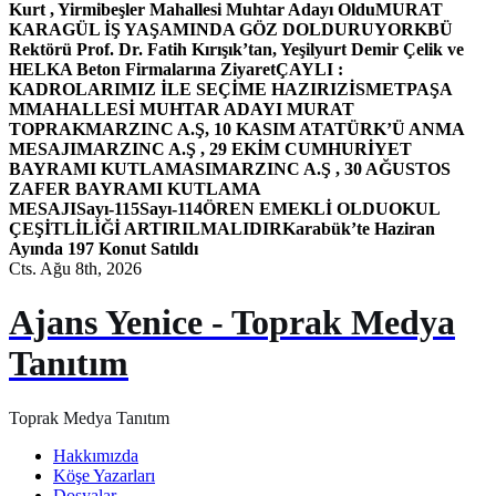
Kurt , Yirmibeşler Mahallesi Muhtar Adayı Oldu
MURAT
KARAGÜL İŞ YAŞAMINDA GÖZ DOLDURUYOR
KBÜ
Rektörü Prof. Dr. Fatih Kırışık’tan, Yeşilyurt Demir Çelik ve
HELKA Beton Firmalarına Ziyaret
ÇAYLI :
KADROLARIMIZ İLE SEÇİME HAZIRIZ
İSMETPAŞA
MMAHALLESİ MUHTAR ADAYI MURAT
TOPRAK
MARZINC A.Ş, 10 KASIM ATATÜRK’Ü ANMA
MESAJI
MARZINC A.Ş , 29 EKİM CUMHURİYET
BAYRAMI KUTLAMASI
MARZINC A.Ş , 30 AĞUSTOS
ZAFER BAYRAMI KUTLAMA
MESAJI
Sayı-115
Sayı-114
ÖREN EMEKLİ OLDU
OKUL
ÇEŞİTLİLİĞİ ARTIRILMALIDIR
Karabük’te Haziran
Ayında 197 Konut Satıldı
Cts. Ağu 8th, 2026
Ajans Yenice - Toprak Medya
Tanıtım
Toprak Medya Tanıtım
Hakkımızda
Köşe Yazarları
Dosyalar