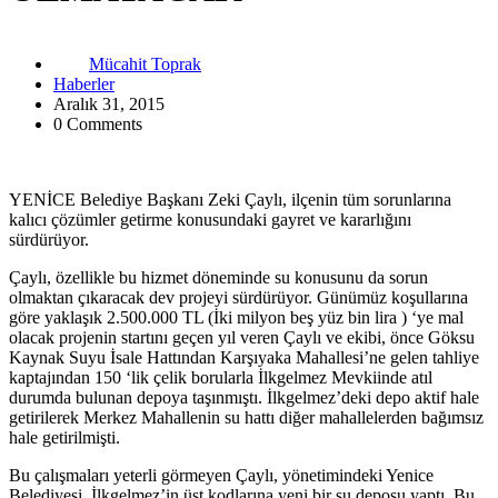
Mücahit Toprak
Haberler
Aralık 31, 2015
0 Comments
YENİCE Belediye Başkanı Zeki Çaylı, ilçenin tüm sorunlarına
kalıcı çözümler getirme konusundaki gayret ve kararlığını
sürdürüyor.
Çaylı, özellikle bu hizmet döneminde su konusunu da sorun
olmaktan çıkaracak dev projeyi sürdürüyor. Günümüz koşullarına
göre yaklaşık 2.500.000 TL (İki milyon beş yüz bin lira ) ‘ye mal
olacak projenin startını geçen yıl veren Çaylı ve ekibi, önce Göksu
Kaynak Suyu İsale Hattından Karşıyaka Mahallesi’ne gelen tahliye
kaptajından 150 ‘lik çelik borularla İlkgelmez Mevkiinde atıl
durumda bulunan depoya taşınmıştı. İlkgelmez’deki depo aktif hale
getirilerek Merkez Mahallenin su hattı diğer mahallelerden bağımsız
hale getirilmişti.
Bu çalışmaları yeterli görmeyen Çaylı, yönetimindeki Yenice
Belediyesi, İlkgelmez’in üst kodlarına yeni bir su deposu yaptı. Bu