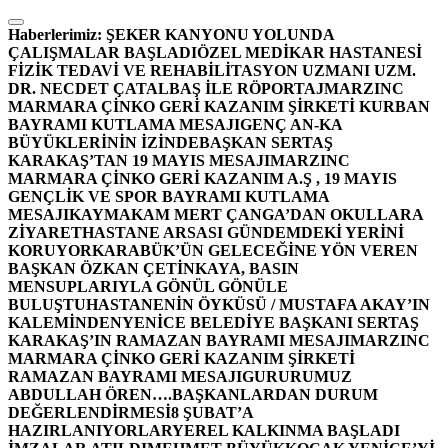
İçeriğe
atla
Haberlerimiz:
ŞEKER KANYONU YOLUNDA
ÇALIŞMALAR BAŞLADI
ÖZEL MEDİKAR HASTANESİ
FİZİK TEDAVİ VE REHABİLİTASYON UZMANI UZM.
DR. NECDET ÇATALBAŞ İLE RÖPORTAJ
MARZINC
MARMARA ÇİNKO GERİ KAZANIM ŞİRKETİ KURBAN
BAYRAMI KUTLAMA MESAJI
GENÇ AN-KA
BÜYÜKLERİNİN İZİNDE
BAŞKAN SERTAŞ
KARAKAŞ’TAN 19 MAYIS MESAJI
MARZINC
MARMARA ÇİNKO GERİ KAZANIM A.Ş , 19 MAYIS
GENÇLİK VE SPOR BAYRAMI KUTLAMA
MESAJI
KAYMAKAM MERT ÇANGA’DAN OKULLARA
ZİYARET
HASTANE ARSASI GÜNDEMDEKİ YERİNİ
KORUYOR
KARABÜK’ÜN GELECEĞİNE YÖN VEREN
BAŞKAN ÖZKAN ÇETİNKAYA, BASIN
MENSUPLARIYLA GÖNÜL GÖNÜLE
BULUŞTU
HASTANENİN ÖYKÜSÜ / MUSTAFA AKAY’IN
KALEMİNDEN
YENİCE BELEDİYE BAŞKANI SERTAŞ
KARAKAŞ’IN RAMAZAN BAYRAMI MESAJI
MARZINC
MARMARA ÇİNKO GERİ KAZANIM ŞİRKETİ
RAMAZAN BAYRAMI MESAJI
GURURUMUZ
ABDULLAH ÖREN….
BAŞKANLARDAN DURUM
DEĞERLENDİRMESİ
8 ŞUBAT’A
HAZIRLANIYORLAR
YEREL KALKINMA BAŞLADI