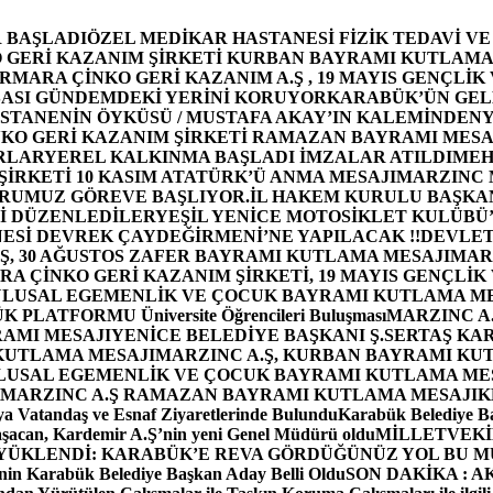
 BAŞLADI
ÖZEL MEDİKAR HASTANESİ FİZİK TEDAVİ V
GERİ KAZANIM ŞİRKETİ KURBAN BAYRAMI KUTLAMA
MARA ÇİNKO GERİ KAZANIM A.Ş , 19 MAYIS GENÇLİK
ASI GÜNDEMDEKİ YERİNİ KORUYOR
KARABÜK’ÜN GEL
STANENİN ÖYKÜSÜ / MUSTAFA AKAY’IN KALEMİNDEN
Y
O GERİ KAZANIM ŞİRKETİ RAMAZAN BAYRAMI MESA
RLAR
YEREL KALKINMA BAŞLADI İMZALAR ATILDI
MEH
İRKETİ 10 KASIM ATATÜRK’Ü ANMA MESAJI
MARZINC 
ORUMUZ GÖREVE BAŞLIYOR.
İL HAKEM KURULU BAŞKAN
Zİ DÜZENLEDİLER
YEŞİL YENİCE MOTOSİKLET KULÜBÜ
ESİ DEVREK ÇAYDEĞİRMENİ’NE YAPILACAK !!
DEVLET
, 30 AĞUSTOS ZAFER BAYRAMI KUTLAMA MESAJI
MAR
 ÇİNKO GERİ KAZANIM ŞİRKETİ, 19 MAYIS GENÇLİK
 ULUSAL EGEMENLİK VE ÇOCUK BAYRAMI KUTLAMA M
PLATFORMU Üniversite Öğrencileri Buluşması
MARZINC A.
RAMI MESAJI
YENİCE BELEDİYE BAŞKANI Ş.SERTAŞ KA
 KUTLAMA MESAJI
MARZINC A.Ş, KURBAN BAYRAMI KU
 ULUSAL EGEMENLİK VE ÇOCUK BAYRAMI KUTLAMA ME
MARZINC A.Ş RAMAZAN BAYRAMI KUTLAMA MESAJI
K
a Vatandaş ve Esnaf Ziyaretlerinde Bulundu
Karabük Belediye Ba
aşacan, Kardemir A.Ş’nin yeni Genel Müdürü oldu
MİLLETVEKİL
A YÜKLENDİ: KARABÜK’E REVA GÖRDÜĞÜNÜZ YOL BU M
in Karabük Belediye Başkan Aday Belli Oldu
SON DAKİKA : AK P