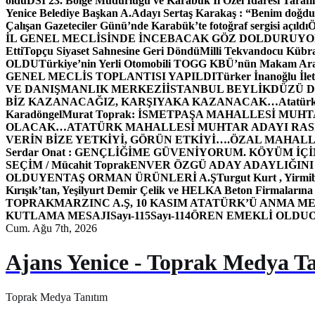
oldu
DSİ 23. Bölge Müdürlüğü ve Karabük İl Özel İdaresi Tarafın
Yenice Belediye Başkan A.Adayı Sertaş Karakaş : “Benim doğd
Çalışan Gazeteciler Günü’nde Karabük’te fotoğraf sergisi açıldı
İL GENEL MECLİSİNDE İNCEBACAK GÖZ DOLDURUY
Etti
Topçu Siyaset Sahnesine Geri Döndü
Milli Tekvandocu Kübra 
OLDU
Türkiye’nin Yerli Otomobili TOGG KBÜ’nün Makam Ara
GENEL MECLİS TOPLANTISI YAPILDI
Türker İnanoğlu İlet
VE DANIŞMANLIK MERKEZİ
İSTANBUL BEYLİKDÜZÜ 
BİZ KAZANACAĞIZ, KARŞIYAKA KAZANACAK…
Atatür
Karadöngel
Murat Toprak: İSMETPAŞA MAHALLESİ MUH
OLACAK…
ATATÜRK MAHALLESİ MUHTAR ADAYI RASİM
VERİN BİZE YETKİYİ, GÖRÜN ETKİYİ….
ÖZAL MAHALL
Serdar Onat : GENÇLİĞİME GÜVENİYORUM. KÖYÜM İÇİ
SEÇİM / Mücahit Toprak
ENVER ÖZGÜ ADAY ADAYLIĞINI
OLDU
YENTAŞ ORMAN ÜRÜNLERİ A.Ş
Turgut Kurt , Yirmi
Kırışık’tan, Yeşilyurt Demir Çelik ve HELKA Beton Firmalarına
TOPRAK
MARZINC A.Ş, 10 KASIM ATATÜRK’Ü ANMA ME
KUTLAMA MESAJI
Sayı-115
Sayı-114
ÖREN EMEKLİ OLDU
Cum. Ağu 7th, 2026
Ajans Yenice - Toprak Medya T
Toprak Medya Tanıtım