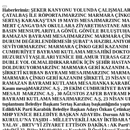
İçeriğe
atla
Haberlerimiz:
ŞEKER KANYONU YOLUNDA ÇALIŞMALAR
ÇATALBAŞ İLE RÖPORTAJ
MARZINC MARMARA ÇİNKO 
SERTAŞ KARAKAŞ’TAN 19 MAYIS MESAJI
MARZINC MAR
MERT ÇANGA’DAN OKULLARA ZİYARET
HASTANE ARS
BASIN MENSUPLARIYLA GÖNÜL GÖNÜLE BULUŞTU
HA
RAMAZAN BAYRAMI MESAJI
MARZINC MARMARA ÇİNK
DURUM DEĞERLENDİRMESİ
8 ŞUBAT’A HAZIRLANIYO
SEVİYOR
MARZINC MARMARA ÇİNKO GERİ KAZANIM Ş
CUMHURİYET BAYRAMI KUTLAMA MESAJI
İKİ DOKT
HUZUREVİ YAŞLILARI YENİCE IHLAMUR TERASA GE
DUBLE YOL OLMALIDIR
KARABÜK İÇİN ŞEHİR HASTAN
DOLDURUYOR
MARZİNC MARMARA GERİ KAZANIM A.Ş
ŞİRKETİ KURBAN BAYRAMI MESAJI
MARZINC MARMARA
MARMARA ÇİNKO GERİ KAZANIM ŞİRKETİ, 23 NİSAN
RAMAZAN BAYRAMI KUTLAMA MESAJI
ANKA KARABÜK 
Kasım mesajı
MARZINC A.Ş , 29 EKİM CUMHURİYET BAY
MESAJI
MARZINC A.Ş , 30 AĞUSTOS ZAFER BAYRAMI
BAYRAMI KUTLAMA MESAJI
MARZINC A.Ş, 23 NİSAN
toplantısını Belediye Başkanı Sertaş Karakaş başkanlığında yaptı
Edildi
AK Parti Karabük Belediye Başkan Adayı Özkan Çetinkay
MHP YENİCE BELEDİYE BAŞKAN ADAYI
Dr. Dursun Ali Y
KURULU’NA TAŞIDI – MİLLETVEKİLİ AKAY İKTİDAR
YALAV , BRTV’Yİ ZİYARET ETTİ
SON DAKİKA : AK Parti’n