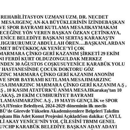
E REHABİLİTASYON UZMANI UZM. DR. NECDET
 MESAJI
GENÇ AN-KA BÜYÜKLERİNİN İZİNDE
BAŞKAN
 VE SPOR BAYRAMI KUTLAMA MESAJI
KAYMAKAM
ECEĞİNE YÖN VEREN BAŞKAN ÖZKAN ÇETİNKAYA,
ENİCE BELEDİYE BAŞKANI SERTAŞ KARAKAŞ’IN
JI
GURURUMUZ ABDULLAH ÖREN….
BAŞKANLARDAN
MET BÜYÜKKOÇAK YENİCE’Yİ ÇOK
MARMARA ÇİNKO GERİ KAZANIM ŞİRKETİ 29 EKİM
I FERDİ KURT OLDU
ZONGULDAK MERKEZ
’NDEN 30 AĞUSTOS COŞKUSU
YENİCE KARABÜK YOLU
 HASTANESİNDE ÇOCUK DOKTORU GÖZ
ZINC MARMARA ÇİNKO GERİ KAZANIM ANONİM
 VE SPOR BAYRAMI KUTLAMA MESAJI
MARZINC
ESAJI
MARZINC MARMARA ÇİNKO GERİ KAZANIM A.Ş ,
Ş , 10 KASIM ATATÜRK’Ü ANMA MESAJI
Karakaş’tan 10
RAKAŞ, 29 EKİM CUMHURİYET BAYRAMI
TLAMASI
MARZİNC A.Ş , 19 MAYIS GENÇLİK ve SPOR
SAJI
Yenice Belediyesi, 2024-2029 döneminin ilk meclis
BÜ’de Görevde Yükselen Akademisyenlere Belgeleri Takdim
şkanı Bin Adet Konut Projesini Açıkladı
Son dakika: ÇAYLI,
İ AKAY YENİCE’NİN YOL ÇİLESİNİ TBMM GENEL
U?
CHP KARABÜK BELEDİYE BAŞKAN ADAY ADAYI