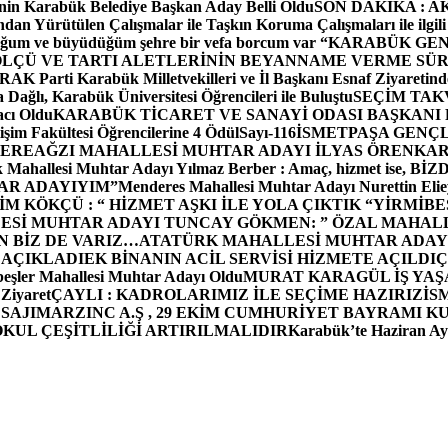
in Karabük Belediye Başkan Aday Belli Oldu
SON DAKİKA : AK P
dan Yürütülen Çalışmalar ile Taşkın Koruma Çalışmaları ile ilgili
uğum ve büyüdüğüm şehre bir vefa borcum var “
KARABÜK GEN
ÖLÇÜ VE TARTI ALETLERİNİN BEYANNAME VERME SÜR
OR
AK Parti Karabük Milletvekilleri ve İl Başkanı Esnaf Ziyaretind
Dağlı, Karabük Üniversitesi Öğrencileri ile Buluştu
SEÇİM TAK
cı Oldu
KARABÜK TİCARET VE SANAYİ ODASI BAŞKANI 
işim Fakültesi Öğrencilerine 4 Ödül
Sayı-116
İSMETPAŞA GENÇ
DEREAĞZI MAHALLESİ MUHTAR ADAYI İLYAS ÖREN
KAR
k Mahallesi Muhtar Adayı Yılmaz Berber : Amaç, hizmet ise, 
TAR ADAYIYIM”
Menderes Mahallesi Muhtar Adayı Nurettin 
 KÖKÇÜ : “ HİZMET AŞKI İLE YOLA ÇIKTIK “
YİRMİBE
ESİ MUHTAR ADAYI TUNCAY GÖKMEN: ” ÖZAL MAHALL
N BİZ DE VARIZ…
ATATÜRK MAHALLESİ MUHTAR ADAYI
 AÇIKLADI
EK BİNANIN ACİL SERVİSİ HİZMETE AÇILDI
Ç
beşler Mahallesi Muhtar Adayı Oldu
MURAT KARAGÜL İŞ YA
 Ziyaret
ÇAYLI : KADROLARIMIZ İLE SEÇİME HAZIRIZ
İS
SAJI
MARZINC A.Ş , 29 EKİM CUMHURİYET BAYRAMI K
OKUL ÇEŞİTLİLİĞİ ARTIRILMALIDIR
Karabük’te Haziran Ayı