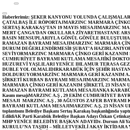
Haberlerimiz:
ŞEKER KANYONU YOLUNDA ÇALIŞMALAR
ÇATALBAŞ İLE RÖPORTAJ
MARZINC MARMARA ÇİNKO 
SERTAŞ KARAKAŞ’TAN 19 MAYIS MESAJI
MARZINC MAR
MERT ÇANGA’DAN OKULLARA ZİYARET
HASTANE ARS
BASIN MENSUPLARIYLA GÖNÜL GÖNÜLE BULUŞTU
HA
RAMAZAN BAYRAMI MESAJI
MARZINC MARMARA ÇİNK
DURUM DEĞERLENDİRMESİ
8 ŞUBAT’A HAZIRLANIYO
SEVİYOR
MARZINC MARMARA ÇİNKO GERİ KAZANIM Ş
CUMHURİYET BAYRAMI KUTLAMA MESAJI
İKİ DOKT
HUZUREVİ YAŞLILARI YENİCE IHLAMUR TERASA GE
DUBLE YOL OLMALIDIR
KARABÜK İÇİN ŞEHİR HASTAN
DOLDURUYOR
MARZİNC MARMARA GERİ KAZANIM A.Ş
ŞİRKETİ KURBAN BAYRAMI MESAJI
MARZINC MARMARA
MARMARA ÇİNKO GERİ KAZANIM ŞİRKETİ, 23 NİSAN
RAMAZAN BAYRAMI KUTLAMA MESAJI
ANKA KARABÜK 
Kasım mesajı
MARZINC A.Ş , 29 EKİM CUMHURİYET BAY
MESAJI
MARZINC A.Ş , 30 AĞUSTOS ZAFER BAYRAMI
BAYRAMI KUTLAMA MESAJI
MARZINC A.Ş, 23 NİSAN
toplantısını Belediye Başkanı Sertaş Karakaş başkanlığında yaptı
Edildi
AK Parti Karabük Belediye Başkan Adayı Özkan Çetinkay
MHP YENİCE BELEDİYE BAŞKAN ADAYI
Dr. Dursun Ali Y
KURULU’NA TAŞIDI – MİLLETVEKİLİ AKAY İKTİDAR