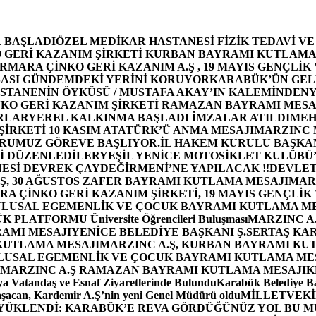
 BAŞLADI
ÖZEL MEDİKAR HASTANESİ FİZİK TEDAVİ V
GERİ KAZANIM ŞİRKETİ KURBAN BAYRAMI KUTLAMA
MARA ÇİNKO GERİ KAZANIM A.Ş , 19 MAYIS GENÇLİK
ASI GÜNDEMDEKİ YERİNİ KORUYOR
KARABÜK’ÜN GEL
STANENİN ÖYKÜSÜ / MUSTAFA AKAY’IN KALEMİNDEN
Y
O GERİ KAZANIM ŞİRKETİ RAMAZAN BAYRAMI MESA
RLAR
YEREL KALKINMA BAŞLADI İMZALAR ATILDI
MEH
İRKETİ 10 KASIM ATATÜRK’Ü ANMA MESAJI
MARZINC 
ORUMUZ GÖREVE BAŞLIYOR.
İL HAKEM KURULU BAŞKAN
Zİ DÜZENLEDİLER
YEŞİL YENİCE MOTOSİKLET KULÜBÜ
ESİ DEVREK ÇAYDEĞİRMENİ’NE YAPILACAK !!
DEVLET
, 30 AĞUSTOS ZAFER BAYRAMI KUTLAMA MESAJI
MAR
 ÇİNKO GERİ KAZANIM ŞİRKETİ, 19 MAYIS GENÇLİK
 ULUSAL EGEMENLİK VE ÇOCUK BAYRAMI KUTLAMA M
PLATFORMU Üniversite Öğrencileri Buluşması
MARZINC A.
RAMI MESAJI
YENİCE BELEDİYE BAŞKANI Ş.SERTAŞ KA
 KUTLAMA MESAJI
MARZINC A.Ş, KURBAN BAYRAMI KU
 ULUSAL EGEMENLİK VE ÇOCUK BAYRAMI KUTLAMA ME
MARZINC A.Ş RAMAZAN BAYRAMI KUTLAMA MESAJI
K
a Vatandaş ve Esnaf Ziyaretlerinde Bulundu
Karabük Belediye Ba
aşacan, Kardemir A.Ş’nin yeni Genel Müdürü oldu
MİLLETVEKİL
A YÜKLENDİ: KARABÜK’E REVA GÖRDÜĞÜNÜZ YOL BU M