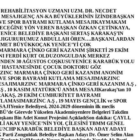
E REHABİLİTASYON UZMANI UZM. DR. NECDET
 MESAJI
GENÇ AN-KA BÜYÜKLERİNİN İZİNDE
BAŞKAN
 VE SPOR BAYRAMI KUTLAMA MESAJI
KAYMAKAM
ECEĞİNE YÖN VEREN BAŞKAN ÖZKAN ÇETİNKAYA,
ENİCE BELEDİYE BAŞKANI SERTAŞ KARAKAŞ’IN
JI
GURURUMUZ ABDULLAH ÖREN….
BAŞKANLARDAN
MET BÜYÜKKOÇAK YENİCE’Yİ ÇOK
MARMARA ÇİNKO GERİ KAZANIM ŞİRKETİ 29 EKİM
I FERDİ KURT OLDU
ZONGULDAK MERKEZ
’NDEN 30 AĞUSTOS COŞKUSU
YENİCE KARABÜK YOLU
 HASTANESİNDE ÇOCUK DOKTORU GÖZ
ZINC MARMARA ÇİNKO GERİ KAZANIM ANONİM
 VE SPOR BAYRAMI KUTLAMA MESAJI
MARZINC
ESAJI
MARZINC MARMARA ÇİNKO GERİ KAZANIM A.Ş ,
Ş , 10 KASIM ATATÜRK’Ü ANMA MESAJI
Karakaş’tan 10
RAKAŞ, 29 EKİM CUMHURİYET BAYRAMI
TLAMASI
MARZİNC A.Ş , 19 MAYIS GENÇLİK ve SPOR
SAJI
Yenice Belediyesi, 2024-2029 döneminin ilk meclis
BÜ’de Görevde Yükselen Akademisyenlere Belgeleri Takdim
şkanı Bin Adet Konut Projesini Açıkladı
Son dakika: ÇAYLI,
İ AKAY YENİCE’NİN YOL ÇİLESİNİ TBMM GENEL
U?
CHP KARABÜK BELEDİYE BAŞKAN ADAY ADAYI
arti Zonguldak Belediye Başkan Adayı Dr. Ömer Selim Alan