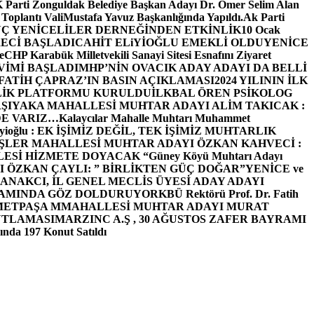
arti Zonguldak Belediye Başkan Adayı Dr. Ömer Selim Alan
 Toplantı ValiMustafa Yavuz Başkanlığında Yapıldı.
Ak Parti
Ç YENİCELİLER DERNEĞİNDEN ETKİNLİK
10 Ocak
ECİ BAŞLADI
CAHİT ELiYİOĞLU EMEKLİ OLDU
YENİCE
e
CHP Karabük Milletvekili Sanayi Sitesi Esnafını Ziyaret
VİMİ BAŞLADI
MHP’NİN OVACIK ADAY ADAYI DA BELLİ
FATİH ÇAPRAZ’IN BASIN AÇIKLAMASI
2024 YILININ İLK
LİK PLATFORMU KURULDU
İLKBAL ÖREN PSİKOLOG
ŞIYAKA MAHALLESİ MUHTAR ADAYI ALİM TAKICAK :
BİZDE VARIZ…
Kalaycılar Mahalle Muhtarı Muhammet
Elieyioğlu : EK İŞİMİZ DEĞİL, TEK İŞİMİZ MUHTARLIK
ŞLER MAHALLESİ MUHTAR ADAYI ÖZKAN KAHVECİ :
ESİ HİZMETE DOYACAK “
Güney Köyü Muhtarı Adayı
 ÖZKAN ÇAYLI: ” BİRLİKTEN GÜÇ DOĞAR”
YENİCE ve
ANAKCI, İL GENEL MECLİS ÜYESİ ADAY ADAYI
ŞAMINDA GÖZ DOLDURUYOR
KBÜ Rektörü Prof. Dr. Fatih
METPAŞA MMAHALLESİ MUHTAR ADAYI MURAT
UTLAMASI
MARZINC A.Ş , 30 AĞUSTOS ZAFER BAYRAMI
nda 197 Konut Satıldı