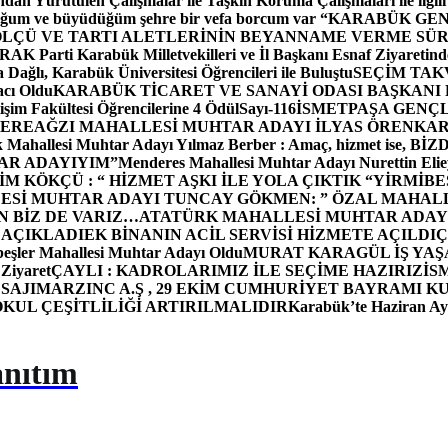
dan Yürütülen Çalışmalar ile Taşkın Koruma Çalışmaları ile ilgili
uğum ve büyüdüğüm şehre bir vefa borcum var “
KARABÜK GEN
ÖLÇÜ VE TARTI ALETLERİNİN BEYANNAME VERME SÜR
OR
AK Parti Karabük Milletvekilleri ve İl Başkanı Esnaf Ziyaretind
Dağlı, Karabük Üniversitesi Öğrencileri ile Buluştu
SEÇİM TAK
cı Oldu
KARABÜK TİCARET VE SANAYİ ODASI BAŞKANI 
işim Fakültesi Öğrencilerine 4 Ödül
Sayı-116
İSMETPAŞA GENÇ
DEREAĞZI MAHALLESİ MUHTAR ADAYI İLYAS ÖREN
KAR
k Mahallesi Muhtar Adayı Yılmaz Berber : Amaç, hizmet ise, 
TAR ADAYIYIM”
Menderes Mahallesi Muhtar Adayı Nurettin 
 KÖKÇÜ : “ HİZMET AŞKI İLE YOLA ÇIKTIK “
YİRMİBE
ESİ MUHTAR ADAYI TUNCAY GÖKMEN: ” ÖZAL MAHALL
N BİZ DE VARIZ…
ATATÜRK MAHALLESİ MUHTAR ADAYI
 AÇIKLADI
EK BİNANIN ACİL SERVİSİ HİZMETE AÇILDI
Ç
beşler Mahallesi Muhtar Adayı Oldu
MURAT KARAGÜL İŞ YA
 Ziyaret
ÇAYLI : KADROLARIMIZ İLE SEÇİME HAZIRIZ
İS
SAJI
MARZINC A.Ş , 29 EKİM CUMHURİYET BAYRAMI K
OKUL ÇEŞİTLİLİĞİ ARTIRILMALIDIR
Karabük’te Haziran Ayı
anıtım