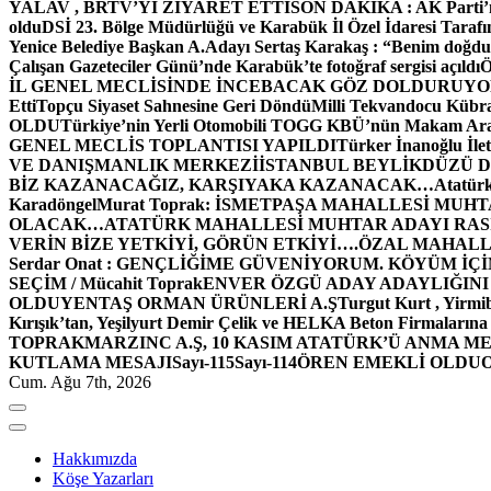
YALAV , BRTV’Yİ ZİYARET ETTİ
SON DAKİKA : AK Parti’n
oldu
DSİ 23. Bölge Müdürlüğü ve Karabük İl Özel İdaresi Tarafın
Yenice Belediye Başkan A.Adayı Sertaş Karakaş : “Benim doğd
Çalışan Gazeteciler Günü’nde Karabük’te fotoğraf sergisi açıldı
İL GENEL MECLİSİNDE İNCEBACAK GÖZ DOLDURUY
Etti
Topçu Siyaset Sahnesine Geri Döndü
Milli Tekvandocu Kübra 
OLDU
Türkiye’nin Yerli Otomobili TOGG KBÜ’nün Makam Ara
GENEL MECLİS TOPLANTISI YAPILDI
Türker İnanoğlu İlet
VE DANIŞMANLIK MERKEZİ
İSTANBUL BEYLİKDÜZÜ 
BİZ KAZANACAĞIZ, KARŞIYAKA KAZANACAK…
Atatür
Karadöngel
Murat Toprak: İSMETPAŞA MAHALLESİ MUH
OLACAK…
ATATÜRK MAHALLESİ MUHTAR ADAYI RASİM
VERİN BİZE YETKİYİ, GÖRÜN ETKİYİ….
ÖZAL MAHALL
Serdar Onat : GENÇLİĞİME GÜVENİYORUM. KÖYÜM İÇİ
SEÇİM / Mücahit Toprak
ENVER ÖZGÜ ADAY ADAYLIĞINI
OLDU
YENTAŞ ORMAN ÜRÜNLERİ A.Ş
Turgut Kurt , Yirmi
Kırışık’tan, Yeşilyurt Demir Çelik ve HELKA Beton Firmalarına
TOPRAK
MARZINC A.Ş, 10 KASIM ATATÜRK’Ü ANMA ME
KUTLAMA MESAJI
Sayı-115
Sayı-114
ÖREN EMEKLİ OLDU
Cum. Ağu 7th, 2026
Hakkımızda
Köşe Yazarları