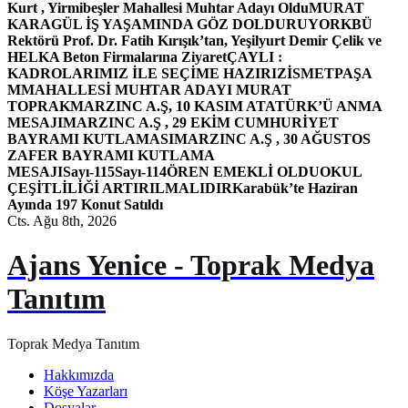
Kurt , Yirmibeşler Mahallesi Muhtar Adayı Oldu
MURAT
KARAGÜL İŞ YAŞAMINDA GÖZ DOLDURUYOR
KBÜ
Rektörü Prof. Dr. Fatih Kırışık’tan, Yeşilyurt Demir Çelik ve
HELKA Beton Firmalarına Ziyaret
ÇAYLI :
KADROLARIMIZ İLE SEÇİME HAZIRIZ
İSMETPAŞA
MMAHALLESİ MUHTAR ADAYI MURAT
TOPRAK
MARZINC A.Ş, 10 KASIM ATATÜRK’Ü ANMA
MESAJI
MARZINC A.Ş , 29 EKİM CUMHURİYET
BAYRAMI KUTLAMASI
MARZINC A.Ş , 30 AĞUSTOS
ZAFER BAYRAMI KUTLAMA
MESAJI
Sayı-115
Sayı-114
ÖREN EMEKLİ OLDU
OKUL
ÇEŞİTLİLİĞİ ARTIRILMALIDIR
Karabük’te Haziran
Ayında 197 Konut Satıldı
Cts. Ağu 8th, 2026
Ajans Yenice - Toprak Medya
Tanıtım
Toprak Medya Tanıtım
Hakkımızda
Köşe Yazarları
Dosyalar