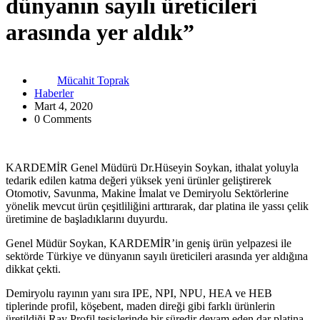
dünyanın sayılı üreticileri
arasında yer aldık”
Mücahit Toprak
Haberler
Mart 4, 2020
0 Comments
KARDEMİR Genel Müdürü Dr.Hüseyin Soykan, ithalat yoluyla
tedarik edilen katma değeri yüksek yeni ürünler geliştirerek
Otomotiv, Savunma, Makine İmalat ve Demiryolu Sektörlerine
yönelik mevcut ürün çeşitliliğini arttırarak, dar platina ile yassı çelik
üretimine de başladıklarını duyurdu.
Genel Müdür Soykan, KARDEMİR’in geniş ürün yelpazesi ile
sektörde Türkiye ve dünyanın sayılı üreticileri arasında yer aldığına
dikkat çekti.
Demiryolu rayının yanı sıra IPE, NPI, NPU, HEA ve HEB
tiplerinde profil, köşebent, maden direği gibi farklı ürünlerin
üretildiği Ray Profil tesislerinde bir süredir devam eden dar platina