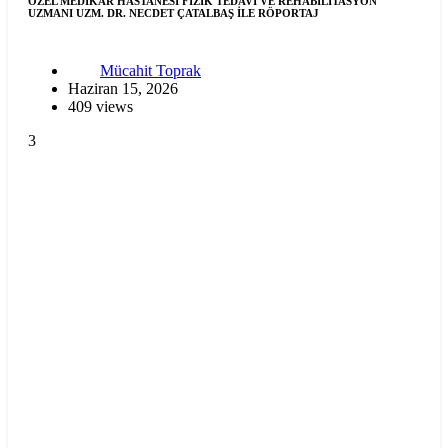
ÖZEL MEDİKAR HASTANESİ FİZİK TEDAVİ VE REHABİLİTASYON
UZMANI UZM. DR. NECDET ÇATALBAŞ İLE RÖPORTAJ
Mücahit Toprak
Haziran 15, 2026
409 views
3