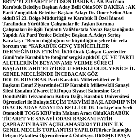
BRTV’Yİ ZİYARET ETTİ
SON DAKİKA : AK Parti’nin
Karabük Belediye Başkan Aday Belli Oldu
SON DAKİKA : AK
Parti Zonguldak Belediye Başkan Adayı Dr. Ömer Selim Alan
oldu
DSİ 23. Bölge Müdürlüğü ve Karabük İl Özel İdaresi
Tarafından Yürütülen Çalışmalar ile Taşkın Koruma
Çalışmaları ile ilgili Toplantı ValiMustafa Yavuz Başkanlığında
Yapıldı.
Ak Parti Yenice Belediye Başkan A.Adayı Sertaş
Karakaş : “Benim doğduğum ve büyüdüğüm şehre bir vefa
borcum var “
KARABÜK GENÇ YENİCELİLER
DERNEĞİNDEN ETKİNLİK
10 Ocak Çalışan Gazeteciler
Günü’nde Karabük’te fotoğraf sergisi açıldı
ÖLÇÜ VE TARTI
ALETLERİNİN BEYANNAME VERME SÜRECİ
BAŞLADI
CAHİT ELiYİOĞLU EMEKLİ OLDU
YENİCE İL
GENEL MECLİSİNDE İNCEBACAK GÖZ
DOLDURUYOR
AK Parti Karabük Milletvekilleri ve İl
Başkanı Esnaf Ziyaretinde
CHP Karabük Milletvekili Sanayi
Sitesi Esnafını Ziyaret Etti
Topçu Siyaset Sahnesine Geri
Döndü
Milli Tekvandocu Kübra Dağlı, Karabük Üniversitesi
Öğrencileri ile Buluştu
SEÇİM TAKVİMİ BAŞLADI
MHP’NİN
OVACIK ADAY ADAYI DA BELLİ OLDU
Türkiye’nin Yerli
Otomobili TOGG KBÜ’nün Makam Aracı Oldu
KARABÜK
TİCARET VE SANAYİ ODASI BAŞKANI FATİH
ÇAPRAZ’IN BASIN AÇIKLAMASI
2024 YILININ İLK
GENEL MECLİS TOPLANTISI YAPILDI
Türker İnanoğlu
İletişim Fakültesi Öğrencilerine 4 Ödül
Sayı-116
İSMETPAŞA