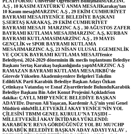
PLATFORMU Üniversite Öğrencileri Buluşması
MARZINC
A.Ş , 10 KASIM ATATÜRK’Ü ANMA MESAJI
Karakaş’tan
10 Kasım mesajı
MARZINC A.Ş , 29 EKİM CUMHURİYET
BAYRAMI MESAJI
YENİCE BELEDİYE BAŞKANI
Ş.SERTAŞ KARAKAŞ, 29 EKİM CUMHURİYET
BAYRAMI MESAJI
MARZINC A.Ş , 30 AĞUSTOS ZAFER
BAYRAMI KUTLAMA MESAJI
MARZINC A.Ş, KURBAN
BAYRAMI KUTLAMASI
MARZİNC A.Ş , 19 MAYIS
GENÇLİK ve SPOR BAYRAMI KUTLAMA
MESAJI
MARZINC A.Ş, 23 NİSAN ULUSAL EGEMENLİK
VE ÇOCUK BAYRAMI KUTLAMA MESAJI
Yenice
Belediyesi, 2024-2029 döneminin ilk meclis toplantısını Belediye
Başkanı Sertaş Karakaş başkanlığında yaptı
MARZINC A.Ş
RAMAZAN BAYRAMI KUTLAMA MESAJI
KBÜ’de
Görevde Yükselen Akademisyenlere Belgeleri Takdim
Edildi
AK Parti Karabük Belediye Başkan Adayı Özkan
Çetinkaya Vatandaş ve Esnaf Ziyaretlerinde Bulundu
Karabük
Belediye Başkanı Bin Adet Konut Projesini Açıkladı
Son
dakika: ÇAYLI, MHP YENİCE BELEDİYE BAŞKAN
ADAYI
Dr. Dursun Ali Yaşacan, Kardemir A.Ş’nin yeni Genel
Müdürü oldu
MİLLETVEKİLİ AKAY YENİCE’NİN YOL
ÇİLESİNİ TBMM GENEL KURULU’NA TAŞIDI –
MİLLETVEKİLİ AKAY İKTİDARA YÜKLENDİ:
KARABÜK’E REVA GÖRDÜĞÜNÜZ YOL BU MU?
CHP
KARABÜK BELEDİYE BAŞKAN ADAY ADAYI YALAV ,