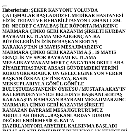
İçeriğe
atla
Haberlerimiz:
ŞEKER KANYONU YOLUNDA
ÇALIŞMALAR BAŞLADI
ÖZEL MEDİKAR HASTANESİ
FİZİK TEDAVİ VE REHABİLİTASYON UZMANI UZM.
DR. NECDET ÇATALBAŞ İLE RÖPORTAJ
MARZINC
MARMARA ÇİNKO GERİ KAZANIM ŞİRKETİ KURBAN
BAYRAMI KUTLAMA MESAJI
GENÇ AN-KA
BÜYÜKLERİNİN İZİNDE
BAŞKAN SERTAŞ
KARAKAŞ’TAN 19 MAYIS MESAJI
MARZINC
MARMARA ÇİNKO GERİ KAZANIM A.Ş , 19 MAYIS
GENÇLİK VE SPOR BAYRAMI KUTLAMA
MESAJI
KAYMAKAM MERT ÇANGA’DAN OKULLARA
ZİYARET
HASTANE ARSASI GÜNDEMDEKİ YERİNİ
KORUYOR
KARABÜK’ÜN GELECEĞİNE YÖN VEREN
BAŞKAN ÖZKAN ÇETİNKAYA, BASIN
MENSUPLARIYLA GÖNÜL GÖNÜLE
BULUŞTU
HASTANENİN ÖYKÜSÜ / MUSTAFA AKAY’IN
KALEMİNDEN
YENİCE BELEDİYE BAŞKANI SERTAŞ
KARAKAŞ’IN RAMAZAN BAYRAMI MESAJI
MARZINC
MARMARA ÇİNKO GERİ KAZANIM ŞİRKETİ
RAMAZAN BAYRAMI MESAJI
GURURUMUZ
ABDULLAH ÖREN….
BAŞKANLARDAN DURUM
DEĞERLENDİRMESİ
8 ŞUBAT’A
HAZIRLANIYORLAR
YEREL KALKINMA BAŞLADI