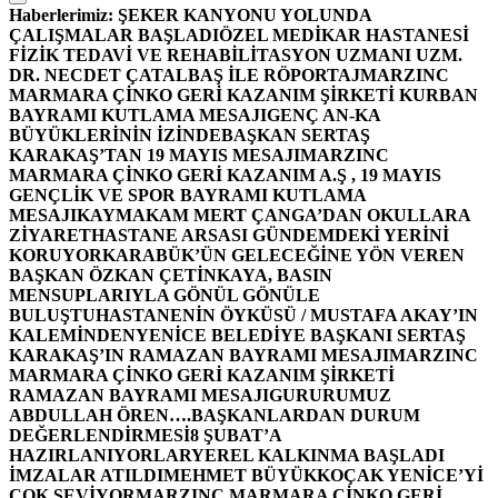
Haberlerimiz:
ŞEKER KANYONU YOLUNDA
ÇALIŞMALAR BAŞLADI
ÖZEL MEDİKAR HASTANESİ
FİZİK TEDAVİ VE REHABİLİTASYON UZMANI UZM.
DR. NECDET ÇATALBAŞ İLE RÖPORTAJ
MARZINC
MARMARA ÇİNKO GERİ KAZANIM ŞİRKETİ KURBAN
BAYRAMI KUTLAMA MESAJI
GENÇ AN-KA
BÜYÜKLERİNİN İZİNDE
BAŞKAN SERTAŞ
KARAKAŞ’TAN 19 MAYIS MESAJI
MARZINC
MARMARA ÇİNKO GERİ KAZANIM A.Ş , 19 MAYIS
GENÇLİK VE SPOR BAYRAMI KUTLAMA
MESAJI
KAYMAKAM MERT ÇANGA’DAN OKULLARA
ZİYARET
HASTANE ARSASI GÜNDEMDEKİ YERİNİ
KORUYOR
KARABÜK’ÜN GELECEĞİNE YÖN VEREN
BAŞKAN ÖZKAN ÇETİNKAYA, BASIN
MENSUPLARIYLA GÖNÜL GÖNÜLE
BULUŞTU
HASTANENİN ÖYKÜSÜ / MUSTAFA AKAY’IN
KALEMİNDEN
YENİCE BELEDİYE BAŞKANI SERTAŞ
KARAKAŞ’IN RAMAZAN BAYRAMI MESAJI
MARZINC
MARMARA ÇİNKO GERİ KAZANIM ŞİRKETİ
RAMAZAN BAYRAMI MESAJI
GURURUMUZ
ABDULLAH ÖREN….
BAŞKANLARDAN DURUM
DEĞERLENDİRMESİ
8 ŞUBAT’A
HAZIRLANIYORLAR
YEREL KALKINMA BAŞLADI
İMZALAR ATILDI
MEHMET BÜYÜKKOÇAK YENİCE’Yİ
ÇOK SEVİYOR
MARZINC MARMARA ÇİNKO GERİ