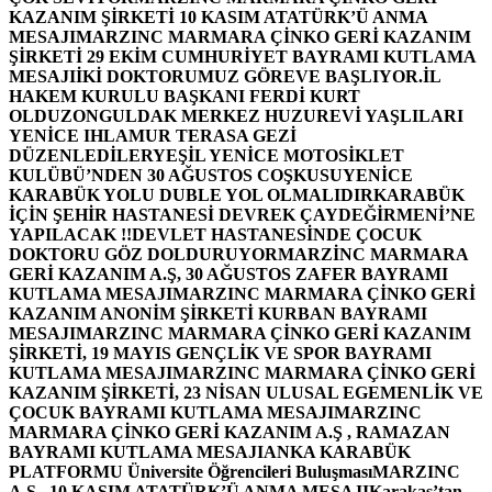
KAZANIM ŞİRKETİ 10 KASIM ATATÜRK’Ü ANMA
MESAJI
MARZINC MARMARA ÇİNKO GERİ KAZANIM
ŞİRKETİ 29 EKİM CUMHURİYET BAYRAMI KUTLAMA
MESAJI
İKİ DOKTORUMUZ GÖREVE BAŞLIYOR.
İL
HAKEM KURULU BAŞKANI FERDİ KURT
OLDU
ZONGULDAK MERKEZ HUZUREVİ YAŞLILARI
YENİCE IHLAMUR TERASA GEZİ
DÜZENLEDİLER
YEŞİL YENİCE MOTOSİKLET
KULÜBÜ’NDEN 30 AĞUSTOS COŞKUSU
YENİCE
KARABÜK YOLU DUBLE YOL OLMALIDIR
KARABÜK
İÇİN ŞEHİR HASTANESİ DEVREK ÇAYDEĞİRMENİ’NE
YAPILACAK !!
DEVLET HASTANESİNDE ÇOCUK
DOKTORU GÖZ DOLDURUYOR
MARZİNC MARMARA
GERİ KAZANIM A.Ş, 30 AĞUSTOS ZAFER BAYRAMI
KUTLAMA MESAJI
MARZINC MARMARA ÇİNKO GERİ
KAZANIM ANONİM ŞİRKETİ KURBAN BAYRAMI
MESAJI
MARZINC MARMARA ÇİNKO GERİ KAZANIM
ŞİRKETİ, 19 MAYIS GENÇLİK VE SPOR BAYRAMI
KUTLAMA MESAJI
MARZINC MARMARA ÇİNKO GERİ
KAZANIM ŞİRKETİ, 23 NİSAN ULUSAL EGEMENLİK VE
ÇOCUK BAYRAMI KUTLAMA MESAJI
MARZINC
MARMARA ÇİNKO GERİ KAZANIM A.Ş , RAMAZAN
BAYRAMI KUTLAMA MESAJI
ANKA KARABÜK
PLATFORMU Üniversite Öğrencileri Buluşması
MARZINC
A.Ş , 10 KASIM ATATÜRK’Ü ANMA MESAJI
Karakaş’tan