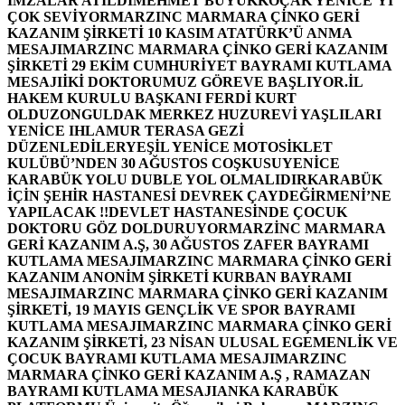
İMZALAR ATILDI
MEHMET BÜYÜKKOÇAK YENİCE’Yİ
ÇOK SEVİYOR
MARZINC MARMARA ÇİNKO GERİ
KAZANIM ŞİRKETİ 10 KASIM ATATÜRK’Ü ANMA
MESAJI
MARZINC MARMARA ÇİNKO GERİ KAZANIM
ŞİRKETİ 29 EKİM CUMHURİYET BAYRAMI KUTLAMA
MESAJI
İKİ DOKTORUMUZ GÖREVE BAŞLIYOR.
İL
HAKEM KURULU BAŞKANI FERDİ KURT
OLDU
ZONGULDAK MERKEZ HUZUREVİ YAŞLILARI
YENİCE IHLAMUR TERASA GEZİ
DÜZENLEDİLER
YEŞİL YENİCE MOTOSİKLET
KULÜBÜ’NDEN 30 AĞUSTOS COŞKUSU
YENİCE
KARABÜK YOLU DUBLE YOL OLMALIDIR
KARABÜK
İÇİN ŞEHİR HASTANESİ DEVREK ÇAYDEĞİRMENİ’NE
YAPILACAK !!
DEVLET HASTANESİNDE ÇOCUK
DOKTORU GÖZ DOLDURUYOR
MARZİNC MARMARA
GERİ KAZANIM A.Ş, 30 AĞUSTOS ZAFER BAYRAMI
KUTLAMA MESAJI
MARZINC MARMARA ÇİNKO GERİ
KAZANIM ANONİM ŞİRKETİ KURBAN BAYRAMI
MESAJI
MARZINC MARMARA ÇİNKO GERİ KAZANIM
ŞİRKETİ, 19 MAYIS GENÇLİK VE SPOR BAYRAMI
KUTLAMA MESAJI
MARZINC MARMARA ÇİNKO GERİ
KAZANIM ŞİRKETİ, 23 NİSAN ULUSAL EGEMENLİK VE
ÇOCUK BAYRAMI KUTLAMA MESAJI
MARZINC
MARMARA ÇİNKO GERİ KAZANIM A.Ş , RAMAZAN
BAYRAMI KUTLAMA MESAJI
ANKA KARABÜK