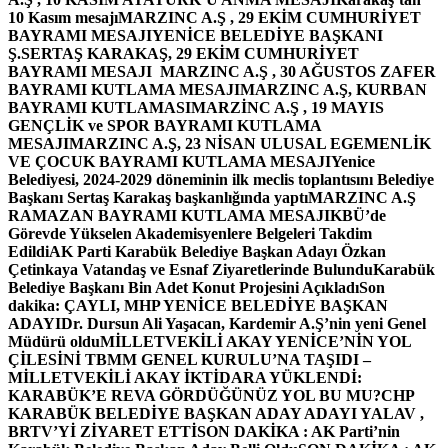
10 Kasım mesajı
MARZINC A.Ş , 29 EKİM CUMHURİYET
BAYRAMI MESAJI
YENİCE BELEDİYE BAŞKANI
Ş.SERTAŞ KARAKAŞ, 29 EKİM CUMHURİYET
BAYRAMI MESAJI
MARZINC A.Ş , 30 AĞUSTOS ZAFER
BAYRAMI KUTLAMA MESAJI
MARZINC A.Ş, KURBAN
BAYRAMI KUTLAMASI
MARZİNC A.Ş , 19 MAYIS
GENÇLİK ve SPOR BAYRAMI KUTLAMA
MESAJI
MARZINC A.Ş, 23 NİSAN ULUSAL EGEMENLİK
VE ÇOCUK BAYRAMI KUTLAMA MESAJI
Yenice
Belediyesi, 2024-2029 döneminin ilk meclis toplantısını Belediye
Başkanı Sertaş Karakaş başkanlığında yaptı
MARZINC A.Ş
RAMAZAN BAYRAMI KUTLAMA MESAJI
KBÜ’de
Görevde Yükselen Akademisyenlere Belgeleri Takdim
Edildi
AK Parti Karabük Belediye Başkan Adayı Özkan
Çetinkaya Vatandaş ve Esnaf Ziyaretlerinde Bulundu
Karabük
Belediye Başkanı Bin Adet Konut Projesini Açıkladı
Son
dakika: ÇAYLI, MHP YENİCE BELEDİYE BAŞKAN
ADAYI
Dr. Dursun Ali Yaşacan, Kardemir A.Ş’nin yeni Genel
Müdürü oldu
MİLLETVEKİLİ AKAY YENİCE’NİN YOL
ÇİLESİNİ TBMM GENEL KURULU’NA TAŞIDI –
MİLLETVEKİLİ AKAY İKTİDARA YÜKLENDİ:
KARABÜK’E REVA GÖRDÜĞÜNÜZ YOL BU MU?
CHP
KARABÜK BELEDİYE BAŞKAN ADAY ADAYI YALAV ,
BRTV’Yİ ZİYARET ETTİ
SON DAKİKA : AK Parti’nin