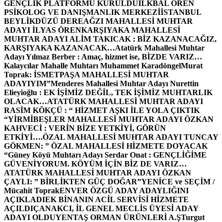
GENÇLİK PLATFORMU KURULDU
İLKBAL ÖREN
PSİKOLOG VE DANIŞMANLIK MERKEZİ
İSTANBUL
BEYLİKDÜZÜ DEREAĞZI MAHALLESİ MUHTAR
ADAYI İLYAS ÖREN
KARŞIYAKA MAHALLESİ
MUHTAR ADAYI ALİM TAKICAK : BİZ KAZANACAĞIZ,
KARŞIYAKA KAZANACAK…
Atatürk Mahallesi Muhtar
Adayı Yılmaz Berber : Amaç, hizmet ise, BİZDE VARIZ…
Kalaycılar Mahalle Muhtarı Muhammet Karadöngel
Murat
Toprak: İSMETPAŞA MAHALLESİ MUHTAR
ADAYIYIM”
Menderes Mahallesi Muhtar Adayı Nurettin
Elieyioğlu : EK İŞİMİZ DEĞİL, TEK İŞİMİZ MUHTARLIK
OLACAK…
ATATÜRK MAHALLESİ MUHTAR ADAYI
RASİM KÖKÇÜ : “ HİZMET AŞKI İLE YOLA ÇIKTIK
“
YİRMİBEŞLER MAHALLESİ MUHTAR ADAYI ÖZKAN
KAHVECİ : VERİN BİZE YETKİYİ, GÖRÜN
ETKİYİ….
ÖZAL MAHALLESİ MUHTAR ADAYI TUNCAY
GÖKMEN: ” ÖZAL MAHALLESİ HİZMETE DOYACAK
“
Güney Köyü Muhtarı Adayı Serdar Onat : GENÇLİĞİME
GÜVENİYORUM. KÖYÜM İÇİN BİZ DE VARIZ…
ATATÜRK MAHALLESİ MUHTAR ADAYI ÖZKAN
ÇAYLI: ” BİRLİKTEN GÜÇ DOĞAR”
YENİCE ve SEÇİM /
Mücahit Toprak
ENVER ÖZGÜ ADAY ADAYLIĞINI
AÇIKLADI
EK BİNANIN ACİL SERVİSİ HİZMETE
AÇILDI
ÇANAKCI, İL GENEL MECLİS ÜYESİ ADAY
ADAYI OLDU
YENTAŞ ORMAN ÜRÜNLERİ A.Ş
Turgut