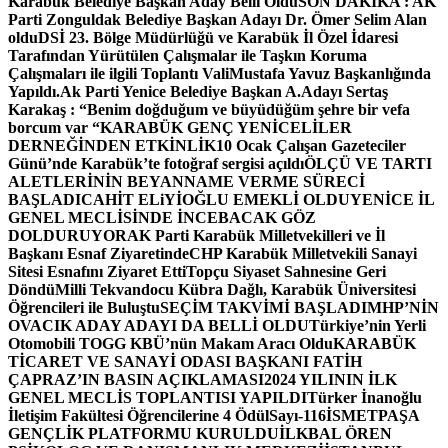
Karabük Belediye Başkan Aday Belli Oldu
SON DAKİKA : AK
Parti Zonguldak Belediye Başkan Adayı Dr. Ömer Selim Alan
oldu
DSİ 23. Bölge Müdürlüğü ve Karabük İl Özel İdaresi
Tarafından Yürütülen Çalışmalar ile Taşkın Koruma
Çalışmaları ile ilgili Toplantı ValiMustafa Yavuz Başkanlığında
Yapıldı.
Ak Parti Yenice Belediye Başkan A.Adayı Sertaş
Karakaş : “Benim doğduğum ve büyüdüğüm şehre bir vefa
borcum var “
KARABÜK GENÇ YENİCELİLER
DERNEĞİNDEN ETKİNLİK
10 Ocak Çalışan Gazeteciler
Günü’nde Karabük’te fotoğraf sergisi açıldı
ÖLÇÜ VE TARTI
ALETLERİNİN BEYANNAME VERME SÜRECİ
BAŞLADI
CAHİT ELiYİOĞLU EMEKLİ OLDU
YENİCE İL
GENEL MECLİSİNDE İNCEBACAK GÖZ
DOLDURUYOR
AK Parti Karabük Milletvekilleri ve İl
Başkanı Esnaf Ziyaretinde
CHP Karabük Milletvekili Sanayi
Sitesi Esnafını Ziyaret Etti
Topçu Siyaset Sahnesine Geri
Döndü
Milli Tekvandocu Kübra Dağlı, Karabük Üniversitesi
Öğrencileri ile Buluştu
SEÇİM TAKVİMİ BAŞLADI
MHP’NİN
OVACIK ADAY ADAYI DA BELLİ OLDU
Türkiye’nin Yerli
Otomobili TOGG KBÜ’nün Makam Aracı Oldu
KARABÜK
TİCARET VE SANAYİ ODASI BAŞKANI FATİH
ÇAPRAZ’IN BASIN AÇIKLAMASI
2024 YILININ İLK
GENEL MECLİS TOPLANTISI YAPILDI
Türker İnanoğlu
İletişim Fakültesi Öğrencilerine 4 Ödül
Sayı-116
İSMETPAŞA
GENÇLİK PLATFORMU KURULDU
İLKBAL ÖREN