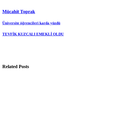
Mücahit Toprak
Yazı
Üniversite öğrencileri karda yüzdü
gezinmesi
TEVFİK KUZCALI EMEKLİ OLDU
Related Posts