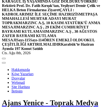
KARAGÜL İŞ YAŞAMINDA GÖZ DOLDURUYOR
KBÜ
Rektörü Prof. Dr. Fatih Kırışık’tan, Yeşilyurt Demir Çelik ve
HELKA Beton Firmalarına Ziyaret
ÇAYLI :
KADROLARIMIZ İLE SEÇİME HAZIRIZ
İSMETPAŞA
MMAHALLESİ MUHTAR ADAYI MURAT
TOPRAK
MARZINC A.Ş, 10 KASIM ATATÜRK’Ü ANMA
MESAJI
MARZINC A.Ş , 29 EKİM CUMHURİYET
BAYRAMI KUTLAMASI
MARZINC A.Ş , 30 AĞUSTOS
ZAFER BAYRAMI KUTLAMA
MESAJI
Sayı-115
Sayı-114
ÖREN EMEKLİ OLDU
OKUL
ÇEŞİTLİLİĞİ ARTIRILMALIDIR
Karabük’te Haziran
Ayında 197 Konut Satıldı
Cts. Ağu 8th, 2026
Hakkımızda
Köşe Yazarları
Dosyalar
Webmail
Site Haritası
İletişim
Ajans Yenice - Toprak Medya