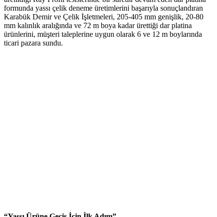
formunda yassı çelik deneme üretimlerini başarıyla sonuçlandıran
Karabük Demir ve Çelik İşletmeleri, 205-405 mm genişlik, 20-80
mm kalınlık aralığında ve 72 m boya kadar ürettiği dar platina
ürünlerini, müşteri taleplerine uygun olarak 6 ve 12 m boylarında
ticari pazara sundu.
“Yassı Ürüne Geçiş İçin İlk Adım”