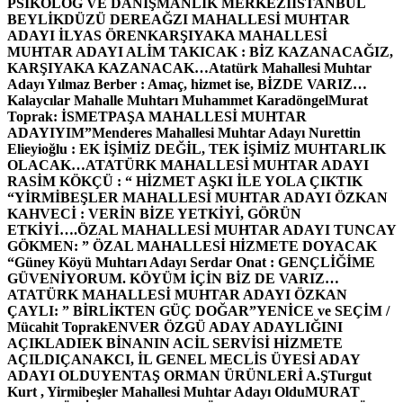
PSİKOLOG VE DANIŞMANLIK MERKEZİ
İSTANBUL
BEYLİKDÜZÜ DEREAĞZI MAHALLESİ MUHTAR
ADAYI İLYAS ÖREN
KARŞIYAKA MAHALLESİ
MUHTAR ADAYI ALİM TAKICAK : BİZ KAZANACAĞIZ,
KARŞIYAKA KAZANACAK…
Atatürk Mahallesi Muhtar
Adayı Yılmaz Berber : Amaç, hizmet ise, BİZDE VARIZ…
Kalaycılar Mahalle Muhtarı Muhammet Karadöngel
Murat
Toprak: İSMETPAŞA MAHALLESİ MUHTAR
ADAYIYIM”
Menderes Mahallesi Muhtar Adayı Nurettin
Elieyioğlu : EK İŞİMİZ DEĞİL, TEK İŞİMİZ MUHTARLIK
OLACAK…
ATATÜRK MAHALLESİ MUHTAR ADAYI
RASİM KÖKÇÜ : “ HİZMET AŞKI İLE YOLA ÇIKTIK
“
YİRMİBEŞLER MAHALLESİ MUHTAR ADAYI ÖZKAN
KAHVECİ : VERİN BİZE YETKİYİ, GÖRÜN
ETKİYİ….
ÖZAL MAHALLESİ MUHTAR ADAYI TUNCAY
GÖKMEN: ” ÖZAL MAHALLESİ HİZMETE DOYACAK
“
Güney Köyü Muhtarı Adayı Serdar Onat : GENÇLİĞİME
GÜVENİYORUM. KÖYÜM İÇİN BİZ DE VARIZ…
ATATÜRK MAHALLESİ MUHTAR ADAYI ÖZKAN
ÇAYLI: ” BİRLİKTEN GÜÇ DOĞAR”
YENİCE ve SEÇİM /
Mücahit Toprak
ENVER ÖZGÜ ADAY ADAYLIĞINI
AÇIKLADI
EK BİNANIN ACİL SERVİSİ HİZMETE
AÇILDI
ÇANAKCI, İL GENEL MECLİS ÜYESİ ADAY
ADAYI OLDU
YENTAŞ ORMAN ÜRÜNLERİ A.Ş
Turgut
Kurt , Yirmibeşler Mahallesi Muhtar Adayı Oldu
MURAT