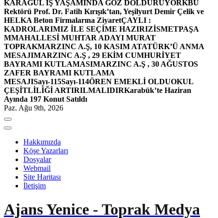
KARAGÜL İŞ YAŞAMINDA GÖZ DOLDURUYOR
KBÜ
Rektörü Prof. Dr. Fatih Kırışık’tan, Yeşilyurt Demir Çelik ve
HELKA Beton Firmalarına Ziyaret
ÇAYLI :
KADROLARIMIZ İLE SEÇİME HAZIRIZ
İSMETPAŞA
MMAHALLESİ MUHTAR ADAYI MURAT
TOPRAK
MARZINC A.Ş, 10 KASIM ATATÜRK’Ü ANMA
MESAJI
MARZINC A.Ş , 29 EKİM CUMHURİYET
BAYRAMI KUTLAMASI
MARZINC A.Ş , 30 AĞUSTOS
ZAFER BAYRAMI KUTLAMA
MESAJI
Sayı-115
Sayı-114
ÖREN EMEKLİ OLDU
OKUL
ÇEŞİTLİLİĞİ ARTIRILMALIDIR
Karabük’te Haziran
Ayında 197 Konut Satıldı
Paz. Ağu 9th, 2026
Hakkımızda
Köşe Yazarları
Dosyalar
Webmail
Site Haritası
İletişim
Ajans Yenice - Toprak Medya