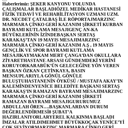
Haberlerimiz:
ŞEKER KANYONU YOLUNDA
ÇALIŞMALAR BAŞLADI
ÖZEL MEDİKAR HASTANESİ
FİZİK TEDAVİ VE REHABİLİTASYON UZMANI UZM.
DR. NECDET ÇATALBAŞ İLE RÖPORTAJ
MARZINC
MARMARA ÇİNKO GERİ KAZANIM ŞİRKETİ KURBAN
BAYRAMI KUTLAMA MESAJI
GENÇ AN-KA
BÜYÜKLERİNİN İZİNDE
BAŞKAN SERTAŞ
KARAKAŞ’TAN 19 MAYIS MESAJI
MARZINC
MARMARA ÇİNKO GERİ KAZANIM A.Ş , 19 MAYIS
GENÇLİK VE SPOR BAYRAMI KUTLAMA
MESAJI
KAYMAKAM MERT ÇANGA’DAN OKULLARA
ZİYARET
HASTANE ARSASI GÜNDEMDEKİ YERİNİ
KORUYOR
KARABÜK’ÜN GELECEĞİNE YÖN VEREN
BAŞKAN ÖZKAN ÇETİNKAYA, BASIN
MENSUPLARIYLA GÖNÜL GÖNÜLE
BULUŞTU
HASTANENİN ÖYKÜSÜ / MUSTAFA AKAY’IN
KALEMİNDEN
YENİCE BELEDİYE BAŞKANI SERTAŞ
KARAKAŞ’IN RAMAZAN BAYRAMI MESAJI
MARZINC
MARMARA ÇİNKO GERİ KAZANIM ŞİRKETİ
RAMAZAN BAYRAMI MESAJI
GURURUMUZ
ABDULLAH ÖREN….
BAŞKANLARDAN DURUM
DEĞERLENDİRMESİ
8 ŞUBAT’A
HAZIRLANIYORLAR
YEREL KALKINMA BAŞLADI
İMZALAR ATILDI
MEHMET BÜYÜKKOÇAK YENİCE’Yİ
ÇOK SEVİYOR
MARZINC MARMARA ÇİNKO GERİ