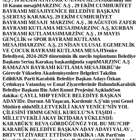
10 Kasım mesajı
MARZINC A.Ş , 29 EKİM CUMHURİYET
BAYRAMI MESAJI
YENİCE BELEDİYE BAŞKANI
Ş.SERTAŞ KARAKAŞ, 29 EKİM CUMHURİYET
BAYRAMI MESAJI
MARZINC A.Ş , 30 AĞUSTOS ZAFER
BAYRAMI KUTLAMA MESAJI
MARZINC A.Ş, KURBAN
BAYRAMI KUTLAMASI
MARZİNC A.Ş , 19 MAYIS
GENÇLİK ve SPOR BAYRAMI KUTLAMA
MESAJI
MARZINC A.Ş, 23 NİSAN ULUSAL EGEMENLİK
VE ÇOCUK BAYRAMI KUTLAMA MESAJI
Yenice
Belediyesi, 2024-2029 döneminin ilk meclis toplantısını Belediye
Başkanı Sertaş Karakaş başkanlığında yaptı
MARZINC A.Ş
RAMAZAN BAYRAMI KUTLAMA MESAJI
KBÜ’de
Görevde Yükselen Akademisyenlere Belgeleri Takdim
Edildi
AK Parti Karabük Belediye Başkan Adayı Özkan
Çetinkaya Vatandaş ve Esnaf Ziyaretlerinde Bulundu
Karabük
Belediye Başkanı Bin Adet Konut Projesini Açıkladı
Son
dakika: ÇAYLI, MHP YENİCE BELEDİYE BAŞKAN
ADAYI
Dr. Dursun Ali Yaşacan, Kardemir A.Ş’nin yeni Genel
Müdürü oldu
MİLLETVEKİLİ AKAY YENİCE’NİN YOL
ÇİLESİNİ TBMM GENEL KURULU’NA TAŞIDI –
MİLLETVEKİLİ AKAY İKTİDARA YÜKLENDİ:
KARABÜK’E REVA GÖRDÜĞÜNÜZ YOL BU MU?
CHP
KARABÜK BELEDİYE BAŞKAN ADAY ADAYI YALAV ,
BRTV’Yİ ZİYARET ETTİ
SON DAKİKA : AK Parti’nin