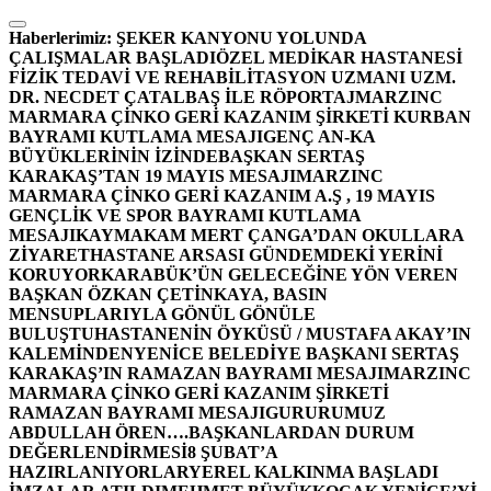
İçeriğe
atla
Haberlerimiz:
ŞEKER KANYONU YOLUNDA
ÇALIŞMALAR BAŞLADI
ÖZEL MEDİKAR HASTANESİ
FİZİK TEDAVİ VE REHABİLİTASYON UZMANI UZM.
DR. NECDET ÇATALBAŞ İLE RÖPORTAJ
MARZINC
MARMARA ÇİNKO GERİ KAZANIM ŞİRKETİ KURBAN
BAYRAMI KUTLAMA MESAJI
GENÇ AN-KA
BÜYÜKLERİNİN İZİNDE
BAŞKAN SERTAŞ
KARAKAŞ’TAN 19 MAYIS MESAJI
MARZINC
MARMARA ÇİNKO GERİ KAZANIM A.Ş , 19 MAYIS
GENÇLİK VE SPOR BAYRAMI KUTLAMA
MESAJI
KAYMAKAM MERT ÇANGA’DAN OKULLARA
ZİYARET
HASTANE ARSASI GÜNDEMDEKİ YERİNİ
KORUYOR
KARABÜK’ÜN GELECEĞİNE YÖN VEREN
BAŞKAN ÖZKAN ÇETİNKAYA, BASIN
MENSUPLARIYLA GÖNÜL GÖNÜLE
BULUŞTU
HASTANENİN ÖYKÜSÜ / MUSTAFA AKAY’IN
KALEMİNDEN
YENİCE BELEDİYE BAŞKANI SERTAŞ
KARAKAŞ’IN RAMAZAN BAYRAMI MESAJI
MARZINC
MARMARA ÇİNKO GERİ KAZANIM ŞİRKETİ
RAMAZAN BAYRAMI MESAJI
GURURUMUZ
ABDULLAH ÖREN….
BAŞKANLARDAN DURUM
DEĞERLENDİRMESİ
8 ŞUBAT’A
HAZIRLANIYORLAR
YEREL KALKINMA BAŞLADI