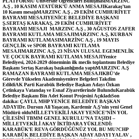
PLATFORMU Üniversite Öğrencileri Buluşması
MARZINC
A.Ş , 10 KASIM ATATÜRK’Ü ANMA MESAJI
Karakaş’tan
10 Kasım mesajı
MARZINC A.Ş , 29 EKİM CUMHURİYET
BAYRAMI MESAJI
YENİCE BELEDİYE BAŞKANI
Ş.SERTAŞ KARAKAŞ, 29 EKİM CUMHURİYET
BAYRAMI MESAJI
MARZINC A.Ş , 30 AĞUSTOS ZAFER
BAYRAMI KUTLAMA MESAJI
MARZINC A.Ş, KURBAN
BAYRAMI KUTLAMASI
MARZİNC A.Ş , 19 MAYIS
GENÇLİK ve SPOR BAYRAMI KUTLAMA
MESAJI
MARZINC A.Ş, 23 NİSAN ULUSAL EGEMENLİK
VE ÇOCUK BAYRAMI KUTLAMA MESAJI
Yenice
Belediyesi, 2024-2029 döneminin ilk meclis toplantısını Belediye
Başkanı Sertaş Karakaş başkanlığında yaptı
MARZINC A.Ş
RAMAZAN BAYRAMI KUTLAMA MESAJI
KBÜ’de
Görevde Yükselen Akademisyenlere Belgeleri Takdim
Edildi
AK Parti Karabük Belediye Başkan Adayı Özkan
Çetinkaya Vatandaş ve Esnaf Ziyaretlerinde Bulundu
Karabük
Belediye Başkanı Bin Adet Konut Projesini Açıkladı
Son
dakika: ÇAYLI, MHP YENİCE BELEDİYE BAŞKAN
ADAYI
Dr. Dursun Ali Yaşacan, Kardemir A.Ş’nin yeni Genel
Müdürü oldu
MİLLETVEKİLİ AKAY YENİCE’NİN YOL
ÇİLESİNİ TBMM GENEL KURULU’NA TAŞIDI –
MİLLETVEKİLİ AKAY İKTİDARA YÜKLENDİ:
KARABÜK’E REVA GÖRDÜĞÜNÜZ YOL BU MU?
CHP
KARABÜK BELEDİYE BAŞKAN ADAY ADAYI YALAV ,