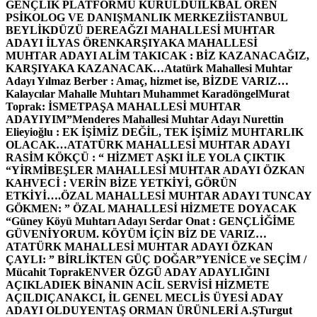
GENÇLİK PLATFORMU KURULDU
İLKBAL ÖREN
PSİKOLOG VE DANIŞMANLIK MERKEZİ
İSTANBUL
BEYLİKDÜZÜ DEREAĞZI MAHALLESİ MUHTAR
ADAYI İLYAS ÖREN
KARŞIYAKA MAHALLESİ
MUHTAR ADAYI ALİM TAKICAK : BİZ KAZANACAĞIZ,
KARŞIYAKA KAZANACAK…
Atatürk Mahallesi Muhtar
Adayı Yılmaz Berber : Amaç, hizmet ise, BİZDE VARIZ…
Kalaycılar Mahalle Muhtarı Muhammet Karadöngel
Murat
Toprak: İSMETPAŞA MAHALLESİ MUHTAR
ADAYIYIM”
Menderes Mahallesi Muhtar Adayı Nurettin
Elieyioğlu : EK İŞİMİZ DEĞİL, TEK İŞİMİZ MUHTARLIK
OLACAK…
ATATÜRK MAHALLESİ MUHTAR ADAYI
RASİM KÖKÇÜ : “ HİZMET AŞKI İLE YOLA ÇIKTIK
“
YİRMİBEŞLER MAHALLESİ MUHTAR ADAYI ÖZKAN
KAHVECİ : VERİN BİZE YETKİYİ, GÖRÜN
ETKİYİ….
ÖZAL MAHALLESİ MUHTAR ADAYI TUNCAY
GÖKMEN: ” ÖZAL MAHALLESİ HİZMETE DOYACAK
“
Güney Köyü Muhtarı Adayı Serdar Onat : GENÇLİĞİME
GÜVENİYORUM. KÖYÜM İÇİN BİZ DE VARIZ…
ATATÜRK MAHALLESİ MUHTAR ADAYI ÖZKAN
ÇAYLI: ” BİRLİKTEN GÜÇ DOĞAR”
YENİCE ve SEÇİM /
Mücahit Toprak
ENVER ÖZGÜ ADAY ADAYLIĞINI
AÇIKLADI
EK BİNANIN ACİL SERVİSİ HİZMETE
AÇILDI
ÇANAKCI, İL GENEL MECLİS ÜYESİ ADAY
ADAYI OLDU
YENTAŞ ORMAN ÜRÜNLERİ A.Ş
Turgut