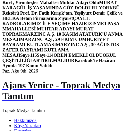
Kurt , Yirmibeşler Mahallesi Muhtar Adayı Oldu
MURAT
KARAGÜL İŞ YAŞAMINDA GÖZ DOLDURUYOR
KBÜ
Rektörü Prof. Dr. Fatih Kırışık’tan, Yeşilyurt Demir Çelik ve
HELKA Beton Firmalarına Ziyaret
ÇAYLI :
KADROLARIMIZ İLE SEÇİME HAZIRIZ
İSMETPAŞA
MMAHALLESİ MUHTAR ADAYI MURAT
TOPRAK
MARZINC A.Ş, 10 KASIM ATATÜRK’Ü ANMA
MESAJI
MARZINC A.Ş , 29 EKİM CUMHURİYET
BAYRAMI KUTLAMASI
MARZINC A.Ş , 30 AĞUSTOS
ZAFER BAYRAMI KUTLAMA
MESAJI
Sayı-115
Sayı-114
ÖREN EMEKLİ OLDU
OKUL
ÇEŞİTLİLİĞİ ARTIRILMALIDIR
Karabük’te Haziran
Ayında 197 Konut Satıldı
Paz. Ağu 9th, 2026
Ajans Yenice - Toprak Medya
Tanıtım
Toprak Medya Tanıtım
Hakkımızda
Köşe Yazarları
Dosyalar