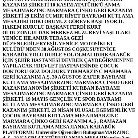
KAZANIM ŞİRKETİ 10 KASIM ATATÜRK’Ü ANMA
MESAJI
MARZINC MARMARA ÇİNKO GERİ KAZANIM
ŞİRKETİ 29 EKİM CUMHURİYET BAYRAMI KUTLAMA
MESAJI
İKİ DOKTORUMUZ GÖREVE BAŞLIYOR.
İL
HAKEM KURULU BAŞKANI FERDİ KURT
OLDU
ZONGULDAK MERKEZ HUZUREVİ YAŞLILARI
YENİCE IHLAMUR TERASA GEZİ
DÜZENLEDİLER
YEŞİL YENİCE MOTOSİKLET
KULÜBÜ’NDEN 30 AĞUSTOS COŞKUSU
YENİCE
KARABÜK YOLU DUBLE YOL OLMALIDIR
KARABÜK
İÇİN ŞEHİR HASTANESİ DEVREK ÇAYDEĞİRMENİ’NE
YAPILACAK !!
DEVLET HASTANESİNDE ÇOCUK
DOKTORU GÖZ DOLDURUYOR
MARZİNC MARMARA
GERİ KAZANIM A.Ş, 30 AĞUSTOS ZAFER BAYRAMI
KUTLAMA MESAJI
MARZINC MARMARA ÇİNKO GERİ
KAZANIM ANONİM ŞİRKETİ KURBAN BAYRAMI
MESAJI
MARZINC MARMARA ÇİNKO GERİ KAZANIM
ŞİRKETİ, 19 MAYIS GENÇLİK VE SPOR BAYRAMI
KUTLAMA MESAJI
MARZINC MARMARA ÇİNKO GERİ
KAZANIM ŞİRKETİ, 23 NİSAN ULUSAL EGEMENLİK VE
ÇOCUK BAYRAMI KUTLAMA MESAJI
MARZINC
MARMARA ÇİNKO GERİ KAZANIM A.Ş , RAMAZAN
BAYRAMI KUTLAMA MESAJI
ANKA KARABÜK
PLATFORMU Üniversite Öğrencileri Buluşması
MARZINC
A.Ş , 10 KASIM ATATÜRK’Ü ANMA MESAJI
Karakaş’tan