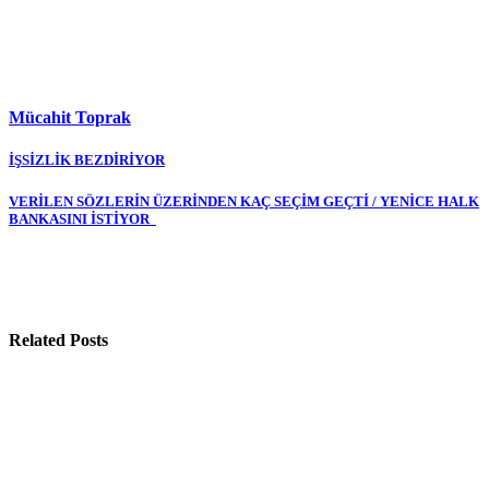
Mücahit Toprak
Yazı
İŞSİZLİK BEZDİRİYOR
gezinmesi
VERİLEN SÖZLERİN ÜZERİNDEN KAÇ SEÇİM GEÇTİ / YENİCE HALK
BANKASINI İSTİYOR
Related Posts