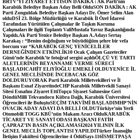
BRTV’Yİ ZİYARET ETTİ
SON DAKİKA : AK Parti’nin
Karabük Belediye Başkan Aday Belli Oldu
SON DAKİKA : AK
Parti Zonguldak Belediye Başkan Adayı Dr. Ömer Selim Alan
oldu
DSİ 23. Bölge Müdürlüğü ve Karabük İl Özel İdaresi
Tarafından Yürütülen Çalışmalar ile Taşkın Koruma
Çalışmaları ile ilgili Toplantı ValiMustafa Yavuz Başkanlığında
Yapıldı.
Ak Parti Yenice Belediye Başkan A.Adayı Sertaş
Karakaş : “Benim doğduğum ve büyüdüğüm şehre bir vefa
borcum var “
KARABÜK GENÇ YENİCELİLER
DERNEĞİNDEN ETKİNLİK
10 Ocak Çalışan Gazeteciler
Günü’nde Karabük’te fotoğraf sergisi açıldı
ÖLÇÜ VE TARTI
ALETLERİNİN BEYANNAME VERME SÜRECİ
BAŞLADI
CAHİT ELiYİOĞLU EMEKLİ OLDU
YENİCE İL
GENEL MECLİSİNDE İNCEBACAK GÖZ
DOLDURUYOR
AK Parti Karabük Milletvekilleri ve İl
Başkanı Esnaf Ziyaretinde
CHP Karabük Milletvekili Sanayi
Sitesi Esnafını Ziyaret Etti
Topçu Siyaset Sahnesine Geri
Döndü
Milli Tekvandocu Kübra Dağlı, Karabük Üniversitesi
Öğrencileri ile Buluştu
SEÇİM TAKVİMİ BAŞLADI
MHP’NİN
OVACIK ADAY ADAYI DA BELLİ OLDU
Türkiye’nin Yerli
Otomobili TOGG KBÜ’nün Makam Aracı Oldu
KARABÜK
TİCARET VE SANAYİ ODASI BAŞKANI FATİH
ÇAPRAZ’IN BASIN AÇIKLAMASI
2024 YILININ İLK
GENEL MECLİS TOPLANTISI YAPILDI
Türker İnanoğlu
İletişim Fakültesi Öğrencilerine 4 Ödül
Sayı-116
İSMETPAŞA