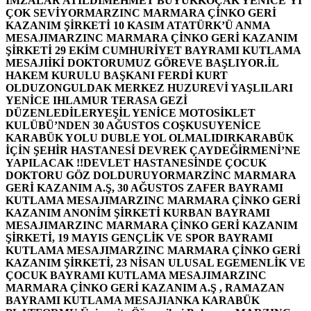
İMZALAR ATILDI
MEHMET BÜYÜKKOÇAK YENİCE’Yİ
ÇOK SEVİYOR
MARZINC MARMARA ÇİNKO GERİ
KAZANIM ŞİRKETİ 10 KASIM ATATÜRK’Ü ANMA
MESAJI
MARZINC MARMARA ÇİNKO GERİ KAZANIM
ŞİRKETİ 29 EKİM CUMHURİYET BAYRAMI KUTLAMA
MESAJI
İKİ DOKTORUMUZ GÖREVE BAŞLIYOR.
İL
HAKEM KURULU BAŞKANI FERDİ KURT
OLDU
ZONGULDAK MERKEZ HUZUREVİ YAŞLILARI
YENİCE IHLAMUR TERASA GEZİ
DÜZENLEDİLER
YEŞİL YENİCE MOTOSİKLET
KULÜBÜ’NDEN 30 AĞUSTOS COŞKUSU
YENİCE
KARABÜK YOLU DUBLE YOL OLMALIDIR
KARABÜK
İÇİN ŞEHİR HASTANESİ DEVREK ÇAYDEĞİRMENİ’NE
YAPILACAK !!
DEVLET HASTANESİNDE ÇOCUK
DOKTORU GÖZ DOLDURUYOR
MARZİNC MARMARA
GERİ KAZANIM A.Ş, 30 AĞUSTOS ZAFER BAYRAMI
KUTLAMA MESAJI
MARZINC MARMARA ÇİNKO GERİ
KAZANIM ANONİM ŞİRKETİ KURBAN BAYRAMI
MESAJI
MARZINC MARMARA ÇİNKO GERİ KAZANIM
ŞİRKETİ, 19 MAYIS GENÇLİK VE SPOR BAYRAMI
KUTLAMA MESAJI
MARZINC MARMARA ÇİNKO GERİ
KAZANIM ŞİRKETİ, 23 NİSAN ULUSAL EGEMENLİK VE
ÇOCUK BAYRAMI KUTLAMA MESAJI
MARZINC
MARMARA ÇİNKO GERİ KAZANIM A.Ş , RAMAZAN
BAYRAMI KUTLAMA MESAJI
ANKA KARABÜK