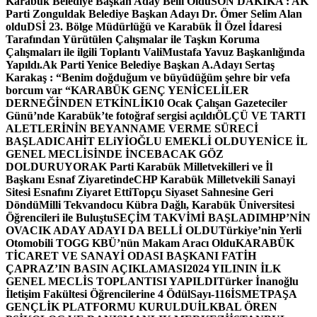
Karabük Belediye Başkan Aday Belli Oldu
SON DAKİKA : AK
Parti Zonguldak Belediye Başkan Adayı Dr. Ömer Selim Alan
oldu
DSİ 23. Bölge Müdürlüğü ve Karabük İl Özel İdaresi
Tarafından Yürütülen Çalışmalar ile Taşkın Koruma
Çalışmaları ile ilgili Toplantı ValiMustafa Yavuz Başkanlığında
Yapıldı.
Ak Parti Yenice Belediye Başkan A.Adayı Sertaş
Karakaş : “Benim doğduğum ve büyüdüğüm şehre bir vefa
borcum var “
KARABÜK GENÇ YENİCELİLER
DERNEĞİNDEN ETKİNLİK
10 Ocak Çalışan Gazeteciler
Günü’nde Karabük’te fotoğraf sergisi açıldı
ÖLÇÜ VE TARTI
ALETLERİNİN BEYANNAME VERME SÜRECİ
BAŞLADI
CAHİT ELiYİOĞLU EMEKLİ OLDU
YENİCE İL
GENEL MECLİSİNDE İNCEBACAK GÖZ
DOLDURUYOR
AK Parti Karabük Milletvekilleri ve İl
Başkanı Esnaf Ziyaretinde
CHP Karabük Milletvekili Sanayi
Sitesi Esnafını Ziyaret Etti
Topçu Siyaset Sahnesine Geri
Döndü
Milli Tekvandocu Kübra Dağlı, Karabük Üniversitesi
Öğrencileri ile Buluştu
SEÇİM TAKVİMİ BAŞLADI
MHP’NİN
OVACIK ADAY ADAYI DA BELLİ OLDU
Türkiye’nin Yerli
Otomobili TOGG KBÜ’nün Makam Aracı Oldu
KARABÜK
TİCARET VE SANAYİ ODASI BAŞKANI FATİH
ÇAPRAZ’IN BASIN AÇIKLAMASI
2024 YILININ İLK
GENEL MECLİS TOPLANTISI YAPILDI
Türker İnanoğlu
İletişim Fakültesi Öğrencilerine 4 Ödül
Sayı-116
İSMETPAŞA
GENÇLİK PLATFORMU KURULDU
İLKBAL ÖREN