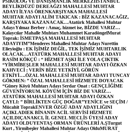
PSİKOLOG VE DANIŞMANLIK MERKEZİ
İSTANBUL
BEYLİKDÜZÜ DEREAĞZI MAHALLESİ MUHTAR
ADAYI İLYAS ÖREN
KARŞIYAKA MAHALLESİ
MUHTAR ADAYI ALİM TAKICAK : BİZ KAZANACAĞIZ,
KARŞIYAKA KAZANACAK…
Atatürk Mahallesi Muhtar
Adayı Yılmaz Berber : Amaç, hizmet ise, BİZDE VARIZ…
Kalaycılar Mahalle Muhtarı Muhammet Karadöngel
Murat
Toprak: İSMETPAŞA MAHALLESİ MUHTAR
ADAYIYIM”
Menderes Mahallesi Muhtar Adayı Nurettin
Elieyioğlu : EK İŞİMİZ DEĞİL, TEK İŞİMİZ MUHTARLIK
OLACAK…
ATATÜRK MAHALLESİ MUHTAR ADAYI
RASİM KÖKÇÜ : “ HİZMET AŞKI İLE YOLA ÇIKTIK
“
YİRMİBEŞLER MAHALLESİ MUHTAR ADAYI ÖZKAN
KAHVECİ : VERİN BİZE YETKİYİ, GÖRÜN
ETKİYİ….
ÖZAL MAHALLESİ MUHTAR ADAYI TUNCAY
GÖKMEN: ” ÖZAL MAHALLESİ HİZMETE DOYACAK
“
Güney Köyü Muhtarı Adayı Serdar Onat : GENÇLİĞİME
GÜVENİYORUM. KÖYÜM İÇİN BİZ DE VARIZ…
ATATÜRK MAHALLESİ MUHTAR ADAYI ÖZKAN
ÇAYLI: ” BİRLİKTEN GÜÇ DOĞAR”
YENİCE ve SEÇİM /
Mücahit Toprak
ENVER ÖZGÜ ADAY ADAYLIĞINI
AÇIKLADI
EK BİNANIN ACİL SERVİSİ HİZMETE
AÇILDI
ÇANAKCI, İL GENEL MECLİS ÜYESİ ADAY
ADAYI OLDU
YENTAŞ ORMAN ÜRÜNLERİ A.Ş
Turgut
Kurt , Yirmibeşler Mahallesi Muhtar Adayı Oldu
MURAT