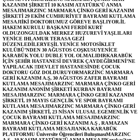
KAZANIM ŞİRKETİ 10 KASIM ATATÜRK’Ü ANMA
MESAJI
MARZINC MARMARA ÇİNKO GERİ KAZANIM
ŞİRKETİ 29 EKİM CUMHURİYET BAYRAMI KUTLAMA
MESAJI
İKİ DOKTORUMUZ GÖREVE BAŞLIYOR.
İL
HAKEM KURULU BAŞKANI FERDİ KURT
OLDU
ZONGULDAK MERKEZ HUZUREVİ YAŞLILARI
YENİCE IHLAMUR TERASA GEZİ
DÜZENLEDİLER
YEŞİL YENİCE MOTOSİKLET
KULÜBÜ’NDEN 30 AĞUSTOS COŞKUSU
YENİCE
KARABÜK YOLU DUBLE YOL OLMALIDIR
KARABÜK
İÇİN ŞEHİR HASTANESİ DEVREK ÇAYDEĞİRMENİ’NE
YAPILACAK !!
DEVLET HASTANESİNDE ÇOCUK
DOKTORU GÖZ DOLDURUYOR
MARZİNC MARMARA
GERİ KAZANIM A.Ş, 30 AĞUSTOS ZAFER BAYRAMI
KUTLAMA MESAJI
MARZINC MARMARA ÇİNKO GERİ
KAZANIM ANONİM ŞİRKETİ KURBAN BAYRAMI
MESAJI
MARZINC MARMARA ÇİNKO GERİ KAZANIM
ŞİRKETİ, 19 MAYIS GENÇLİK VE SPOR BAYRAMI
KUTLAMA MESAJI
MARZINC MARMARA ÇİNKO GERİ
KAZANIM ŞİRKETİ, 23 NİSAN ULUSAL EGEMENLİK VE
ÇOCUK BAYRAMI KUTLAMA MESAJI
MARZINC
MARMARA ÇİNKO GERİ KAZANIM A.Ş , RAMAZAN
BAYRAMI KUTLAMA MESAJI
ANKA KARABÜK
PLATFORMU Üniversite Öğrencileri Buluşması
MARZINC
A.Ş , 10 KASIM ATATÜRK’Ü ANMA MESAJI
Karakaş’tan