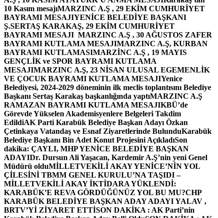
10 Kasım mesajı
MARZINC A.Ş , 29 EKİM CUMHURİYET
BAYRAMI MESAJI
YENİCE BELEDİYE BAŞKANI
Ş.SERTAŞ KARAKAŞ, 29 EKİM CUMHURİYET
BAYRAMI MESAJI
MARZINC A.Ş , 30 AĞUSTOS ZAFER
BAYRAMI KUTLAMA MESAJI
MARZINC A.Ş, KURBAN
BAYRAMI KUTLAMASI
MARZİNC A.Ş , 19 MAYIS
GENÇLİK ve SPOR BAYRAMI KUTLAMA
MESAJI
MARZINC A.Ş, 23 NİSAN ULUSAL EGEMENLİK
VE ÇOCUK BAYRAMI KUTLAMA MESAJI
Yenice
Belediyesi, 2024-2029 döneminin ilk meclis toplantısını Belediye
Başkanı Sertaş Karakaş başkanlığında yaptı
MARZINC A.Ş
RAMAZAN BAYRAMI KUTLAMA MESAJI
KBÜ’de
Görevde Yükselen Akademisyenlere Belgeleri Takdim
Edildi
AK Parti Karabük Belediye Başkan Adayı Özkan
Çetinkaya Vatandaş ve Esnaf Ziyaretlerinde Bulundu
Karabük
Belediye Başkanı Bin Adet Konut Projesini Açıkladı
Son
dakika: ÇAYLI, MHP YENİCE BELEDİYE BAŞKAN
ADAYI
Dr. Dursun Ali Yaşacan, Kardemir A.Ş’nin yeni Genel
Müdürü oldu
MİLLETVEKİLİ AKAY YENİCE’NİN YOL
ÇİLESİNİ TBMM GENEL KURULU’NA TAŞIDI –
MİLLETVEKİLİ AKAY İKTİDARA YÜKLENDİ:
KARABÜK’E REVA GÖRDÜĞÜNÜZ YOL BU MU?
CHP
KARABÜK BELEDİYE BAŞKAN ADAY ADAYI YALAV ,
BRTV’Yİ ZİYARET ETTİ
SON DAKİKA : AK Parti’nin