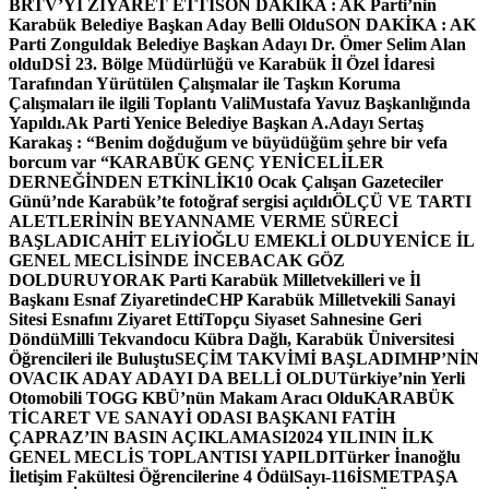
BRTV’Yİ ZİYARET ETTİ
SON DAKİKA : AK Parti’nin
Karabük Belediye Başkan Aday Belli Oldu
SON DAKİKA : AK
Parti Zonguldak Belediye Başkan Adayı Dr. Ömer Selim Alan
oldu
DSİ 23. Bölge Müdürlüğü ve Karabük İl Özel İdaresi
Tarafından Yürütülen Çalışmalar ile Taşkın Koruma
Çalışmaları ile ilgili Toplantı ValiMustafa Yavuz Başkanlığında
Yapıldı.
Ak Parti Yenice Belediye Başkan A.Adayı Sertaş
Karakaş : “Benim doğduğum ve büyüdüğüm şehre bir vefa
borcum var “
KARABÜK GENÇ YENİCELİLER
DERNEĞİNDEN ETKİNLİK
10 Ocak Çalışan Gazeteciler
Günü’nde Karabük’te fotoğraf sergisi açıldı
ÖLÇÜ VE TARTI
ALETLERİNİN BEYANNAME VERME SÜRECİ
BAŞLADI
CAHİT ELiYİOĞLU EMEKLİ OLDU
YENİCE İL
GENEL MECLİSİNDE İNCEBACAK GÖZ
DOLDURUYOR
AK Parti Karabük Milletvekilleri ve İl
Başkanı Esnaf Ziyaretinde
CHP Karabük Milletvekili Sanayi
Sitesi Esnafını Ziyaret Etti
Topçu Siyaset Sahnesine Geri
Döndü
Milli Tekvandocu Kübra Dağlı, Karabük Üniversitesi
Öğrencileri ile Buluştu
SEÇİM TAKVİMİ BAŞLADI
MHP’NİN
OVACIK ADAY ADAYI DA BELLİ OLDU
Türkiye’nin Yerli
Otomobili TOGG KBÜ’nün Makam Aracı Oldu
KARABÜK
TİCARET VE SANAYİ ODASI BAŞKANI FATİH
ÇAPRAZ’IN BASIN AÇIKLAMASI
2024 YILININ İLK
GENEL MECLİS TOPLANTISI YAPILDI
Türker İnanoğlu
İletişim Fakültesi Öğrencilerine 4 Ödül
Sayı-116
İSMETPAŞA