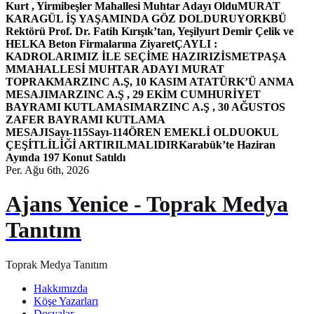
Kurt , Yirmibeşler Mahallesi Muhtar Adayı Oldu
MURAT
KARAGÜL İŞ YAŞAMINDA GÖZ DOLDURUYOR
KBÜ
Rektörü Prof. Dr. Fatih Kırışık’tan, Yeşilyurt Demir Çelik ve
HELKA Beton Firmalarına Ziyaret
ÇAYLI :
KADROLARIMIZ İLE SEÇİME HAZIRIZ
İSMETPAŞA
MMAHALLESİ MUHTAR ADAYI MURAT
TOPRAK
MARZINC A.Ş, 10 KASIM ATATÜRK’Ü ANMA
MESAJI
MARZINC A.Ş , 29 EKİM CUMHURİYET
BAYRAMI KUTLAMASI
MARZINC A.Ş , 30 AĞUSTOS
ZAFER BAYRAMI KUTLAMA
MESAJI
Sayı-115
Sayı-114
ÖREN EMEKLİ OLDU
OKUL
ÇEŞİTLİLİĞİ ARTIRILMALIDIR
Karabük’te Haziran
Ayında 197 Konut Satıldı
Per. Ağu 6th, 2026
Ajans Yenice - Toprak Medya
Tanıtım
Toprak Medya Tanıtım
Hakkımızda
Köşe Yazarları
Dosyalar