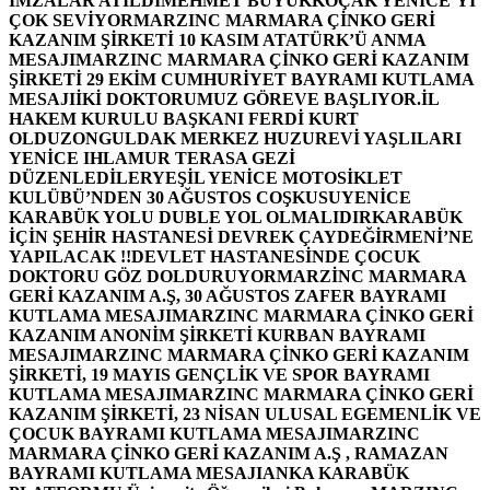
İMZALAR ATILDI
MEHMET BÜYÜKKOÇAK YENİCE’Yİ
ÇOK SEVİYOR
MARZINC MARMARA ÇİNKO GERİ
KAZANIM ŞİRKETİ 10 KASIM ATATÜRK’Ü ANMA
MESAJI
MARZINC MARMARA ÇİNKO GERİ KAZANIM
ŞİRKETİ 29 EKİM CUMHURİYET BAYRAMI KUTLAMA
MESAJI
İKİ DOKTORUMUZ GÖREVE BAŞLIYOR.
İL
HAKEM KURULU BAŞKANI FERDİ KURT
OLDU
ZONGULDAK MERKEZ HUZUREVİ YAŞLILARI
YENİCE IHLAMUR TERASA GEZİ
DÜZENLEDİLER
YEŞİL YENİCE MOTOSİKLET
KULÜBÜ’NDEN 30 AĞUSTOS COŞKUSU
YENİCE
KARABÜK YOLU DUBLE YOL OLMALIDIR
KARABÜK
İÇİN ŞEHİR HASTANESİ DEVREK ÇAYDEĞİRMENİ’NE
YAPILACAK !!
DEVLET HASTANESİNDE ÇOCUK
DOKTORU GÖZ DOLDURUYOR
MARZİNC MARMARA
GERİ KAZANIM A.Ş, 30 AĞUSTOS ZAFER BAYRAMI
KUTLAMA MESAJI
MARZINC MARMARA ÇİNKO GERİ
KAZANIM ANONİM ŞİRKETİ KURBAN BAYRAMI
MESAJI
MARZINC MARMARA ÇİNKO GERİ KAZANIM
ŞİRKETİ, 19 MAYIS GENÇLİK VE SPOR BAYRAMI
KUTLAMA MESAJI
MARZINC MARMARA ÇİNKO GERİ
KAZANIM ŞİRKETİ, 23 NİSAN ULUSAL EGEMENLİK VE
ÇOCUK BAYRAMI KUTLAMA MESAJI
MARZINC
MARMARA ÇİNKO GERİ KAZANIM A.Ş , RAMAZAN
BAYRAMI KUTLAMA MESAJI
ANKA KARABÜK