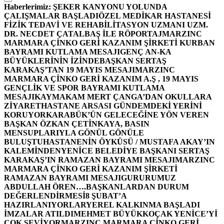
Haberlerimiz:
ŞEKER KANYONU YOLUNDA
ÇALIŞMALAR BAŞLADI
ÖZEL MEDİKAR HASTANESİ
FİZİK TEDAVİ VE REHABİLİTASYON UZMANI UZM.
DR. NECDET ÇATALBAŞ İLE RÖPORTAJ
MARZINC
MARMARA ÇİNKO GERİ KAZANIM ŞİRKETİ KURBAN
BAYRAMI KUTLAMA MESAJI
GENÇ AN-KA
BÜYÜKLERİNİN İZİNDE
BAŞKAN SERTAŞ
KARAKAŞ’TAN 19 MAYIS MESAJI
MARZINC
MARMARA ÇİNKO GERİ KAZANIM A.Ş , 19 MAYIS
GENÇLİK VE SPOR BAYRAMI KUTLAMA
MESAJI
KAYMAKAM MERT ÇANGA’DAN OKULLARA
ZİYARET
HASTANE ARSASI GÜNDEMDEKİ YERİNİ
KORUYOR
KARABÜK’ÜN GELECEĞİNE YÖN VEREN
BAŞKAN ÖZKAN ÇETİNKAYA, BASIN
MENSUPLARIYLA GÖNÜL GÖNÜLE
BULUŞTU
HASTANENİN ÖYKÜSÜ / MUSTAFA AKAY’IN
KALEMİNDEN
YENİCE BELEDİYE BAŞKANI SERTAŞ
KARAKAŞ’IN RAMAZAN BAYRAMI MESAJI
MARZINC
MARMARA ÇİNKO GERİ KAZANIM ŞİRKETİ
RAMAZAN BAYRAMI MESAJI
GURURUMUZ
ABDULLAH ÖREN….
BAŞKANLARDAN DURUM
DEĞERLENDİRMESİ
8 ŞUBAT’A
HAZIRLANIYORLAR
YEREL KALKINMA BAŞLADI
İMZALAR ATILDI
MEHMET BÜYÜKKOÇAK YENİCE’Yİ
ÇOK SEVİYOR
MARZINC MARMARA ÇİNKO GERİ