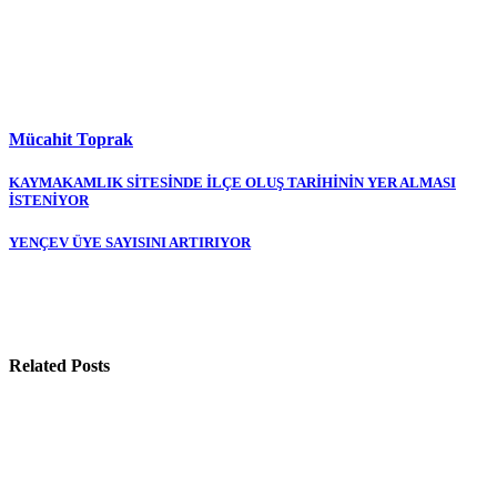
Mücahit Toprak
Yazı
KAYMAKAMLIK SİTESİNDE İLÇE OLUŞ TARİHİNİN YER ALMASI
İSTENİYOR
gezinmesi
YENÇEV ÜYE SAYISINI ARTIRIYOR
Related Posts