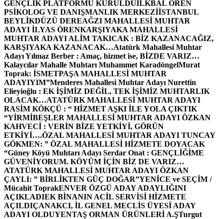
GENÇLİK PLATFORMU KURULDU
İLKBAL ÖREN
PSİKOLOG VE DANIŞMANLIK MERKEZİ
İSTANBUL
BEYLİKDÜZÜ DEREAĞZI MAHALLESİ MUHTAR
ADAYI İLYAS ÖREN
KARŞIYAKA MAHALLESİ
MUHTAR ADAYI ALİM TAKICAK : BİZ KAZANACAĞIZ,
KARŞIYAKA KAZANACAK…
Atatürk Mahallesi Muhtar
Adayı Yılmaz Berber : Amaç, hizmet ise, BİZDE VARIZ…
Kalaycılar Mahalle Muhtarı Muhammet Karadöngel
Murat
Toprak: İSMETPAŞA MAHALLESİ MUHTAR
ADAYIYIM”
Menderes Mahallesi Muhtar Adayı Nurettin
Elieyioğlu : EK İŞİMİZ DEĞİL, TEK İŞİMİZ MUHTARLIK
OLACAK…
ATATÜRK MAHALLESİ MUHTAR ADAYI
RASİM KÖKÇÜ : “ HİZMET AŞKI İLE YOLA ÇIKTIK
“
YİRMİBEŞLER MAHALLESİ MUHTAR ADAYI ÖZKAN
KAHVECİ : VERİN BİZE YETKİYİ, GÖRÜN
ETKİYİ….
ÖZAL MAHALLESİ MUHTAR ADAYI TUNCAY
GÖKMEN: ” ÖZAL MAHALLESİ HİZMETE DOYACAK
“
Güney Köyü Muhtarı Adayı Serdar Onat : GENÇLİĞİME
GÜVENİYORUM. KÖYÜM İÇİN BİZ DE VARIZ…
ATATÜRK MAHALLESİ MUHTAR ADAYI ÖZKAN
ÇAYLI: ” BİRLİKTEN GÜÇ DOĞAR”
YENİCE ve SEÇİM /
Mücahit Toprak
ENVER ÖZGÜ ADAY ADAYLIĞINI
AÇIKLADI
EK BİNANIN ACİL SERVİSİ HİZMETE
AÇILDI
ÇANAKCI, İL GENEL MECLİS ÜYESİ ADAY
ADAYI OLDU
YENTAŞ ORMAN ÜRÜNLERİ A.Ş
Turgut