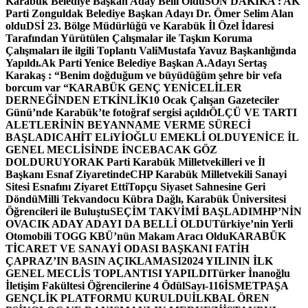
Karabük Belediye Başkan Aday Belli Oldu
SON DAKİKA : AK
Parti Zonguldak Belediye Başkan Adayı Dr. Ömer Selim Alan
oldu
DSİ 23. Bölge Müdürlüğü ve Karabük İl Özel İdaresi
Tarafından Yürütülen Çalışmalar ile Taşkın Koruma
Çalışmaları ile ilgili Toplantı ValiMustafa Yavuz Başkanlığında
Yapıldı.
Ak Parti Yenice Belediye Başkan A.Adayı Sertaş
Karakaş : “Benim doğduğum ve büyüdüğüm şehre bir vefa
borcum var “
KARABÜK GENÇ YENİCELİLER
DERNEĞİNDEN ETKİNLİK
10 Ocak Çalışan Gazeteciler
Günü’nde Karabük’te fotoğraf sergisi açıldı
ÖLÇÜ VE TARTI
ALETLERİNİN BEYANNAME VERME SÜRECİ
BAŞLADI
CAHİT ELiYİOĞLU EMEKLİ OLDU
YENİCE İL
GENEL MECLİSİNDE İNCEBACAK GÖZ
DOLDURUYOR
AK Parti Karabük Milletvekilleri ve İl
Başkanı Esnaf Ziyaretinde
CHP Karabük Milletvekili Sanayi
Sitesi Esnafını Ziyaret Etti
Topçu Siyaset Sahnesine Geri
Döndü
Milli Tekvandocu Kübra Dağlı, Karabük Üniversitesi
Öğrencileri ile Buluştu
SEÇİM TAKVİMİ BAŞLADI
MHP’NİN
OVACIK ADAY ADAYI DA BELLİ OLDU
Türkiye’nin Yerli
Otomobili TOGG KBÜ’nün Makam Aracı Oldu
KARABÜK
TİCARET VE SANAYİ ODASI BAŞKANI FATİH
ÇAPRAZ’IN BASIN AÇIKLAMASI
2024 YILININ İLK
GENEL MECLİS TOPLANTISI YAPILDI
Türker İnanoğlu
İletişim Fakültesi Öğrencilerine 4 Ödül
Sayı-116
İSMETPAŞA
GENÇLİK PLATFORMU KURULDU
İLKBAL ÖREN