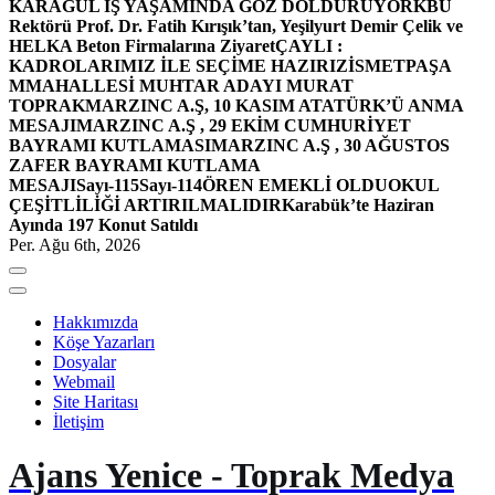
KARAGÜL İŞ YAŞAMINDA GÖZ DOLDURUYOR
KBÜ
Rektörü Prof. Dr. Fatih Kırışık’tan, Yeşilyurt Demir Çelik ve
HELKA Beton Firmalarına Ziyaret
ÇAYLI :
KADROLARIMIZ İLE SEÇİME HAZIRIZ
İSMETPAŞA
MMAHALLESİ MUHTAR ADAYI MURAT
TOPRAK
MARZINC A.Ş, 10 KASIM ATATÜRK’Ü ANMA
MESAJI
MARZINC A.Ş , 29 EKİM CUMHURİYET
BAYRAMI KUTLAMASI
MARZINC A.Ş , 30 AĞUSTOS
ZAFER BAYRAMI KUTLAMA
MESAJI
Sayı-115
Sayı-114
ÖREN EMEKLİ OLDU
OKUL
ÇEŞİTLİLİĞİ ARTIRILMALIDIR
Karabük’te Haziran
Ayında 197 Konut Satıldı
Per. Ağu 6th, 2026
Hakkımızda
Köşe Yazarları
Dosyalar
Webmail
Site Haritası
İletişim
Ajans Yenice - Toprak Medya