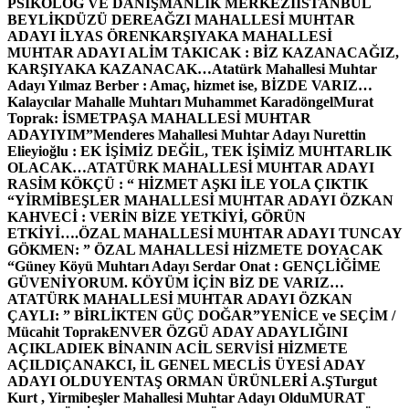
PSİKOLOG VE DANIŞMANLIK MERKEZİ
İSTANBUL
BEYLİKDÜZÜ DEREAĞZI MAHALLESİ MUHTAR
ADAYI İLYAS ÖREN
KARŞIYAKA MAHALLESİ
MUHTAR ADAYI ALİM TAKICAK : BİZ KAZANACAĞIZ,
KARŞIYAKA KAZANACAK…
Atatürk Mahallesi Muhtar
Adayı Yılmaz Berber : Amaç, hizmet ise, BİZDE VARIZ…
Kalaycılar Mahalle Muhtarı Muhammet Karadöngel
Murat
Toprak: İSMETPAŞA MAHALLESİ MUHTAR
ADAYIYIM”
Menderes Mahallesi Muhtar Adayı Nurettin
Elieyioğlu : EK İŞİMİZ DEĞİL, TEK İŞİMİZ MUHTARLIK
OLACAK…
ATATÜRK MAHALLESİ MUHTAR ADAYI
RASİM KÖKÇÜ : “ HİZMET AŞKI İLE YOLA ÇIKTIK
“
YİRMİBEŞLER MAHALLESİ MUHTAR ADAYI ÖZKAN
KAHVECİ : VERİN BİZE YETKİYİ, GÖRÜN
ETKİYİ….
ÖZAL MAHALLESİ MUHTAR ADAYI TUNCAY
GÖKMEN: ” ÖZAL MAHALLESİ HİZMETE DOYACAK
“
Güney Köyü Muhtarı Adayı Serdar Onat : GENÇLİĞİME
GÜVENİYORUM. KÖYÜM İÇİN BİZ DE VARIZ…
ATATÜRK MAHALLESİ MUHTAR ADAYI ÖZKAN
ÇAYLI: ” BİRLİKTEN GÜÇ DOĞAR”
YENİCE ve SEÇİM /
Mücahit Toprak
ENVER ÖZGÜ ADAY ADAYLIĞINI
AÇIKLADI
EK BİNANIN ACİL SERVİSİ HİZMETE
AÇILDI
ÇANAKCI, İL GENEL MECLİS ÜYESİ ADAY
ADAYI OLDU
YENTAŞ ORMAN ÜRÜNLERİ A.Ş
Turgut
Kurt , Yirmibeşler Mahallesi Muhtar Adayı Oldu
MURAT