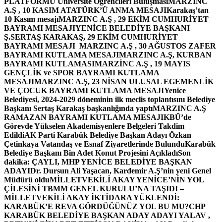
PLATFORMU Üniversite Öğrencileri Buluşması
MARZINC
A.Ş , 10 KASIM ATATÜRK’Ü ANMA MESAJI
Karakaş’tan
10 Kasım mesajı
MARZINC A.Ş , 29 EKİM CUMHURİYET
BAYRAMI MESAJI
YENİCE BELEDİYE BAŞKANI
Ş.SERTAŞ KARAKAŞ, 29 EKİM CUMHURİYET
BAYRAMI MESAJI
MARZINC A.Ş , 30 AĞUSTOS ZAFER
BAYRAMI KUTLAMA MESAJI
MARZINC A.Ş, KURBAN
BAYRAMI KUTLAMASI
MARZİNC A.Ş , 19 MAYIS
GENÇLİK ve SPOR BAYRAMI KUTLAMA
MESAJI
MARZINC A.Ş, 23 NİSAN ULUSAL EGEMENLİK
VE ÇOCUK BAYRAMI KUTLAMA MESAJI
Yenice
Belediyesi, 2024-2029 döneminin ilk meclis toplantısını Belediye
Başkanı Sertaş Karakaş başkanlığında yaptı
MARZINC A.Ş
RAMAZAN BAYRAMI KUTLAMA MESAJI
KBÜ’de
Görevde Yükselen Akademisyenlere Belgeleri Takdim
Edildi
AK Parti Karabük Belediye Başkan Adayı Özkan
Çetinkaya Vatandaş ve Esnaf Ziyaretlerinde Bulundu
Karabük
Belediye Başkanı Bin Adet Konut Projesini Açıkladı
Son
dakika: ÇAYLI, MHP YENİCE BELEDİYE BAŞKAN
ADAYI
Dr. Dursun Ali Yaşacan, Kardemir A.Ş’nin yeni Genel
Müdürü oldu
MİLLETVEKİLİ AKAY YENİCE’NİN YOL
ÇİLESİNİ TBMM GENEL KURULU’NA TAŞIDI –
MİLLETVEKİLİ AKAY İKTİDARA YÜKLENDİ:
KARABÜK’E REVA GÖRDÜĞÜNÜZ YOL BU MU?
CHP
KARABÜK BELEDİYE BAŞKAN ADAY ADAYI YALAV ,