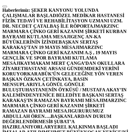
İçeriğe
atla
Haberlerimiz:
ŞEKER KANYONU YOLUNDA
ÇALIŞMALAR BAŞLADI
ÖZEL MEDİKAR HASTANESİ
FİZİK TEDAVİ VE REHABİLİTASYON UZMANI UZM.
DR. NECDET ÇATALBAŞ İLE RÖPORTAJ
MARZINC
MARMARA ÇİNKO GERİ KAZANIM ŞİRKETİ KURBAN
BAYRAMI KUTLAMA MESAJI
GENÇ AN-KA
BÜYÜKLERİNİN İZİNDE
BAŞKAN SERTAŞ
KARAKAŞ’TAN 19 MAYIS MESAJI
MARZINC
MARMARA ÇİNKO GERİ KAZANIM A.Ş , 19 MAYIS
GENÇLİK VE SPOR BAYRAMI KUTLAMA
MESAJI
KAYMAKAM MERT ÇANGA’DAN OKULLARA
ZİYARET
HASTANE ARSASI GÜNDEMDEKİ YERİNİ
KORUYOR
KARABÜK’ÜN GELECEĞİNE YÖN VEREN
BAŞKAN ÖZKAN ÇETİNKAYA, BASIN
MENSUPLARIYLA GÖNÜL GÖNÜLE
BULUŞTU
HASTANENİN ÖYKÜSÜ / MUSTAFA AKAY’IN
KALEMİNDEN
YENİCE BELEDİYE BAŞKANI SERTAŞ
KARAKAŞ’IN RAMAZAN BAYRAMI MESAJI
MARZINC
MARMARA ÇİNKO GERİ KAZANIM ŞİRKETİ
RAMAZAN BAYRAMI MESAJI
GURURUMUZ
ABDULLAH ÖREN….
BAŞKANLARDAN DURUM
DEĞERLENDİRMESİ
8 ŞUBAT’A
HAZIRLANIYORLAR
YEREL KALKINMA BAŞLADI