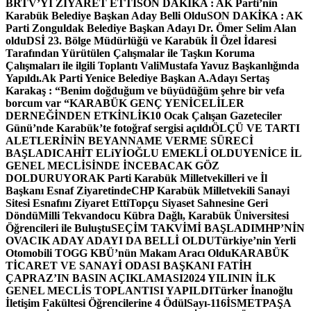
BRTV’Yİ ZİYARET ETTİ
SON DAKİKA : AK Parti’nin
Karabük Belediye Başkan Aday Belli Oldu
SON DAKİKA : AK
Parti Zonguldak Belediye Başkan Adayı Dr. Ömer Selim Alan
oldu
DSİ 23. Bölge Müdürlüğü ve Karabük İl Özel İdaresi
Tarafından Yürütülen Çalışmalar ile Taşkın Koruma
Çalışmaları ile ilgili Toplantı ValiMustafa Yavuz Başkanlığında
Yapıldı.
Ak Parti Yenice Belediye Başkan A.Adayı Sertaş
Karakaş : “Benim doğduğum ve büyüdüğüm şehre bir vefa
borcum var “
KARABÜK GENÇ YENİCELİLER
DERNEĞİNDEN ETKİNLİK
10 Ocak Çalışan Gazeteciler
Günü’nde Karabük’te fotoğraf sergisi açıldı
ÖLÇÜ VE TARTI
ALETLERİNİN BEYANNAME VERME SÜRECİ
BAŞLADI
CAHİT ELiYİOĞLU EMEKLİ OLDU
YENİCE İL
GENEL MECLİSİNDE İNCEBACAK GÖZ
DOLDURUYOR
AK Parti Karabük Milletvekilleri ve İl
Başkanı Esnaf Ziyaretinde
CHP Karabük Milletvekili Sanayi
Sitesi Esnafını Ziyaret Etti
Topçu Siyaset Sahnesine Geri
Döndü
Milli Tekvandocu Kübra Dağlı, Karabük Üniversitesi
Öğrencileri ile Buluştu
SEÇİM TAKVİMİ BAŞLADI
MHP’NİN
OVACIK ADAY ADAYI DA BELLİ OLDU
Türkiye’nin Yerli
Otomobili TOGG KBÜ’nün Makam Aracı Oldu
KARABÜK
TİCARET VE SANAYİ ODASI BAŞKANI FATİH
ÇAPRAZ’IN BASIN AÇIKLAMASI
2024 YILININ İLK
GENEL MECLİS TOPLANTISI YAPILDI
Türker İnanoğlu
İletişim Fakültesi Öğrencilerine 4 Ödül
Sayı-116
İSMETPAŞA