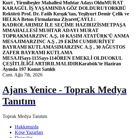
Kurt , Yirmibeşler Mahallesi Muhtar Adayı Oldu
MURAT
KARAGÜL İŞ YAŞAMINDA GÖZ DOLDURUYOR
KBÜ
Rektörü Prof. Dr. Fatih Kırışık’tan, Yeşilyurt Demir Çelik ve
HELKA Beton Firmalarına Ziyaret
ÇAYLI :
KADROLARIMIZ İLE SEÇİME HAZIRIZ
İSMETPAŞA
MMAHALLESİ MUHTAR ADAYI MURAT
TOPRAK
MARZINC A.Ş, 10 KASIM ATATÜRK’Ü ANMA
MESAJI
MARZINC A.Ş , 29 EKİM CUMHURİYET
BAYRAMI KUTLAMASI
MARZINC A.Ş , 30 AĞUSTOS
ZAFER BAYRAMI KUTLAMA
MESAJI
Sayı-115
Sayı-114
ÖREN EMEKLİ OLDU
OKUL
ÇEŞİTLİLİĞİ ARTIRILMALIDIR
Karabük’te Haziran
Ayında 197 Konut Satıldı
Cum. Ağu 7th, 2026
Ajans Yenice - Toprak Medya
Tanıtım
Toprak Medya Tanıtım
Hakkımızda
Köşe Yazarları
Dosyalar