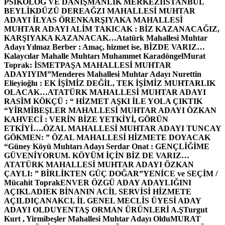
PSİKOLOG VE DANIŞMANLIK MERKEZİ
İSTANBUL
BEYLİKDÜZÜ DEREAĞZI MAHALLESİ MUHTAR
ADAYI İLYAS ÖREN
KARŞIYAKA MAHALLESİ
MUHTAR ADAYI ALİM TAKICAK : BİZ KAZANACAĞIZ,
KARŞIYAKA KAZANACAK…
Atatürk Mahallesi Muhtar
Adayı Yılmaz Berber : Amaç, hizmet ise, BİZDE VARIZ…
Kalaycılar Mahalle Muhtarı Muhammet Karadöngel
Murat
Toprak: İSMETPAŞA MAHALLESİ MUHTAR
ADAYIYIM”
Menderes Mahallesi Muhtar Adayı Nurettin
Elieyioğlu : EK İŞİMİZ DEĞİL, TEK İŞİMİZ MUHTARLIK
OLACAK…
ATATÜRK MAHALLESİ MUHTAR ADAYI
RASİM KÖKÇÜ : “ HİZMET AŞKI İLE YOLA ÇIKTIK
“
YİRMİBEŞLER MAHALLESİ MUHTAR ADAYI ÖZKAN
KAHVECİ : VERİN BİZE YETKİYİ, GÖRÜN
ETKİYİ….
ÖZAL MAHALLESİ MUHTAR ADAYI TUNCAY
GÖKMEN: ” ÖZAL MAHALLESİ HİZMETE DOYACAK
“
Güney Köyü Muhtarı Adayı Serdar Onat : GENÇLİĞİME
GÜVENİYORUM. KÖYÜM İÇİN BİZ DE VARIZ…
ATATÜRK MAHALLESİ MUHTAR ADAYI ÖZKAN
ÇAYLI: ” BİRLİKTEN GÜÇ DOĞAR”
YENİCE ve SEÇİM /
Mücahit Toprak
ENVER ÖZGÜ ADAY ADAYLIĞINI
AÇIKLADI
EK BİNANIN ACİL SERVİSİ HİZMETE
AÇILDI
ÇANAKCI, İL GENEL MECLİS ÜYESİ ADAY
ADAYI OLDU
YENTAŞ ORMAN ÜRÜNLERİ A.Ş
Turgut
Kurt , Yirmibeşler Mahallesi Muhtar Adayı Oldu
MURAT