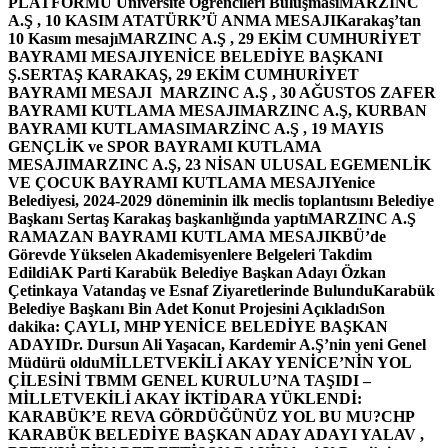
PLATFORMU Üniversite Öğrencileri Buluşması
MARZINC
A.Ş , 10 KASIM ATATÜRK’Ü ANMA MESAJI
Karakaş’tan
10 Kasım mesajı
MARZINC A.Ş , 29 EKİM CUMHURİYET
BAYRAMI MESAJI
YENİCE BELEDİYE BAŞKANI
Ş.SERTAŞ KARAKAŞ, 29 EKİM CUMHURİYET
BAYRAMI MESAJI
MARZINC A.Ş , 30 AĞUSTOS ZAFER
BAYRAMI KUTLAMA MESAJI
MARZINC A.Ş, KURBAN
BAYRAMI KUTLAMASI
MARZİNC A.Ş , 19 MAYIS
GENÇLİK ve SPOR BAYRAMI KUTLAMA
MESAJI
MARZINC A.Ş, 23 NİSAN ULUSAL EGEMENLİK
VE ÇOCUK BAYRAMI KUTLAMA MESAJI
Yenice
Belediyesi, 2024-2029 döneminin ilk meclis toplantısını Belediye
Başkanı Sertaş Karakaş başkanlığında yaptı
MARZINC A.Ş
RAMAZAN BAYRAMI KUTLAMA MESAJI
KBÜ’de
Görevde Yükselen Akademisyenlere Belgeleri Takdim
Edildi
AK Parti Karabük Belediye Başkan Adayı Özkan
Çetinkaya Vatandaş ve Esnaf Ziyaretlerinde Bulundu
Karabük
Belediye Başkanı Bin Adet Konut Projesini Açıkladı
Son
dakika: ÇAYLI, MHP YENİCE BELEDİYE BAŞKAN
ADAYI
Dr. Dursun Ali Yaşacan, Kardemir A.Ş’nin yeni Genel
Müdürü oldu
MİLLETVEKİLİ AKAY YENİCE’NİN YOL
ÇİLESİNİ TBMM GENEL KURULU’NA TAŞIDI –
MİLLETVEKİLİ AKAY İKTİDARA YÜKLENDİ:
KARABÜK’E REVA GÖRDÜĞÜNÜZ YOL BU MU?
CHP
KARABÜK BELEDİYE BAŞKAN ADAY ADAYI YALAV ,