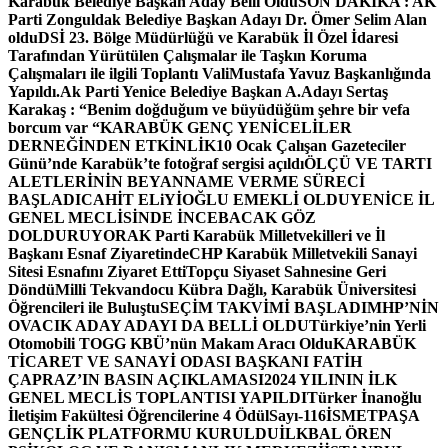
Karabük Belediye Başkan Aday Belli Oldu
SON DAKİKA : AK
Parti Zonguldak Belediye Başkan Adayı Dr. Ömer Selim Alan
oldu
DSİ 23. Bölge Müdürlüğü ve Karabük İl Özel İdaresi
Tarafından Yürütülen Çalışmalar ile Taşkın Koruma
Çalışmaları ile ilgili Toplantı ValiMustafa Yavuz Başkanlığında
Yapıldı.
Ak Parti Yenice Belediye Başkan A.Adayı Sertaş
Karakaş : “Benim doğduğum ve büyüdüğüm şehre bir vefa
borcum var “
KARABÜK GENÇ YENİCELİLER
DERNEĞİNDEN ETKİNLİK
10 Ocak Çalışan Gazeteciler
Günü’nde Karabük’te fotoğraf sergisi açıldı
ÖLÇÜ VE TARTI
ALETLERİNİN BEYANNAME VERME SÜRECİ
BAŞLADI
CAHİT ELiYİOĞLU EMEKLİ OLDU
YENİCE İL
GENEL MECLİSİNDE İNCEBACAK GÖZ
DOLDURUYOR
AK Parti Karabük Milletvekilleri ve İl
Başkanı Esnaf Ziyaretinde
CHP Karabük Milletvekili Sanayi
Sitesi Esnafını Ziyaret Etti
Topçu Siyaset Sahnesine Geri
Döndü
Milli Tekvandocu Kübra Dağlı, Karabük Üniversitesi
Öğrencileri ile Buluştu
SEÇİM TAKVİMİ BAŞLADI
MHP’NİN
OVACIK ADAY ADAYI DA BELLİ OLDU
Türkiye’nin Yerli
Otomobili TOGG KBÜ’nün Makam Aracı Oldu
KARABÜK
TİCARET VE SANAYİ ODASI BAŞKANI FATİH
ÇAPRAZ’IN BASIN AÇIKLAMASI
2024 YILININ İLK
GENEL MECLİS TOPLANTISI YAPILDI
Türker İnanoğlu
İletişim Fakültesi Öğrencilerine 4 Ödül
Sayı-116
İSMETPAŞA
GENÇLİK PLATFORMU KURULDU
İLKBAL ÖREN