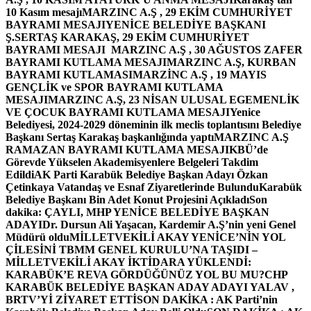
10 Kasım mesajı
MARZINC A.Ş , 29 EKİM CUMHURİYET
BAYRAMI MESAJI
YENİCE BELEDİYE BAŞKANI
Ş.SERTAŞ KARAKAŞ, 29 EKİM CUMHURİYET
BAYRAMI MESAJI
MARZINC A.Ş , 30 AĞUSTOS ZAFER
BAYRAMI KUTLAMA MESAJI
MARZINC A.Ş, KURBAN
BAYRAMI KUTLAMASI
MARZİNC A.Ş , 19 MAYIS
GENÇLİK ve SPOR BAYRAMI KUTLAMA
MESAJI
MARZINC A.Ş, 23 NİSAN ULUSAL EGEMENLİK
VE ÇOCUK BAYRAMI KUTLAMA MESAJI
Yenice
Belediyesi, 2024-2029 döneminin ilk meclis toplantısını Belediye
Başkanı Sertaş Karakaş başkanlığında yaptı
MARZINC A.Ş
RAMAZAN BAYRAMI KUTLAMA MESAJI
KBÜ’de
Görevde Yükselen Akademisyenlere Belgeleri Takdim
Edildi
AK Parti Karabük Belediye Başkan Adayı Özkan
Çetinkaya Vatandaş ve Esnaf Ziyaretlerinde Bulundu
Karabük
Belediye Başkanı Bin Adet Konut Projesini Açıkladı
Son
dakika: ÇAYLI, MHP YENİCE BELEDİYE BAŞKAN
ADAYI
Dr. Dursun Ali Yaşacan, Kardemir A.Ş’nin yeni Genel
Müdürü oldu
MİLLETVEKİLİ AKAY YENİCE’NİN YOL
ÇİLESİNİ TBMM GENEL KURULU’NA TAŞIDI –
MİLLETVEKİLİ AKAY İKTİDARA YÜKLENDİ:
KARABÜK’E REVA GÖRDÜĞÜNÜZ YOL BU MU?
CHP
KARABÜK BELEDİYE BAŞKAN ADAY ADAYI YALAV ,
BRTV’Yİ ZİYARET ETTİ
SON DAKİKA : AK Parti’nin