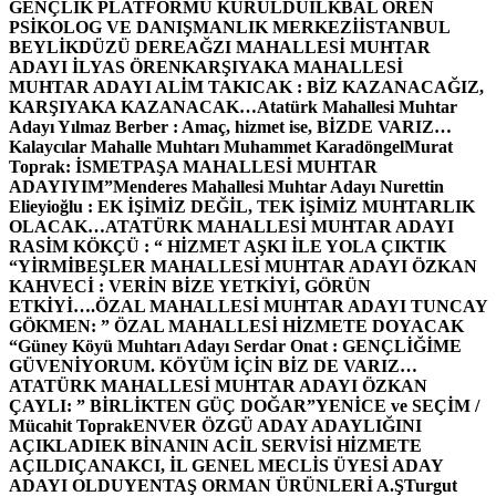
GENÇLİK PLATFORMU KURULDU
İLKBAL ÖREN
PSİKOLOG VE DANIŞMANLIK MERKEZİ
İSTANBUL
BEYLİKDÜZÜ DEREAĞZI MAHALLESİ MUHTAR
ADAYI İLYAS ÖREN
KARŞIYAKA MAHALLESİ
MUHTAR ADAYI ALİM TAKICAK : BİZ KAZANACAĞIZ,
KARŞIYAKA KAZANACAK…
Atatürk Mahallesi Muhtar
Adayı Yılmaz Berber : Amaç, hizmet ise, BİZDE VARIZ…
Kalaycılar Mahalle Muhtarı Muhammet Karadöngel
Murat
Toprak: İSMETPAŞA MAHALLESİ MUHTAR
ADAYIYIM”
Menderes Mahallesi Muhtar Adayı Nurettin
Elieyioğlu : EK İŞİMİZ DEĞİL, TEK İŞİMİZ MUHTARLIK
OLACAK…
ATATÜRK MAHALLESİ MUHTAR ADAYI
RASİM KÖKÇÜ : “ HİZMET AŞKI İLE YOLA ÇIKTIK
“
YİRMİBEŞLER MAHALLESİ MUHTAR ADAYI ÖZKAN
KAHVECİ : VERİN BİZE YETKİYİ, GÖRÜN
ETKİYİ….
ÖZAL MAHALLESİ MUHTAR ADAYI TUNCAY
GÖKMEN: ” ÖZAL MAHALLESİ HİZMETE DOYACAK
“
Güney Köyü Muhtarı Adayı Serdar Onat : GENÇLİĞİME
GÜVENİYORUM. KÖYÜM İÇİN BİZ DE VARIZ…
ATATÜRK MAHALLESİ MUHTAR ADAYI ÖZKAN
ÇAYLI: ” BİRLİKTEN GÜÇ DOĞAR”
YENİCE ve SEÇİM /
Mücahit Toprak
ENVER ÖZGÜ ADAY ADAYLIĞINI
AÇIKLADI
EK BİNANIN ACİL SERVİSİ HİZMETE
AÇILDI
ÇANAKCI, İL GENEL MECLİS ÜYESİ ADAY
ADAYI OLDU
YENTAŞ ORMAN ÜRÜNLERİ A.Ş
Turgut