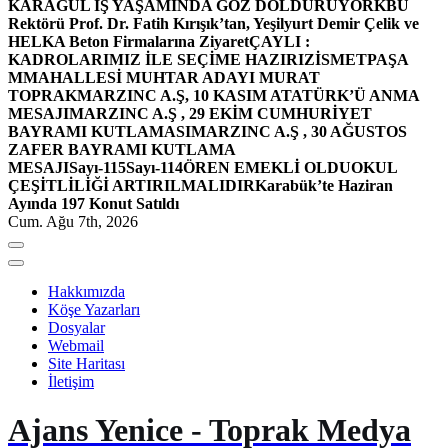
KARAGÜL İŞ YAŞAMINDA GÖZ DOLDURUYOR
KBÜ
Rektörü Prof. Dr. Fatih Kırışık’tan, Yeşilyurt Demir Çelik ve
HELKA Beton Firmalarına Ziyaret
ÇAYLI :
KADROLARIMIZ İLE SEÇİME HAZIRIZ
İSMETPAŞA
MMAHALLESİ MUHTAR ADAYI MURAT
TOPRAK
MARZINC A.Ş, 10 KASIM ATATÜRK’Ü ANMA
MESAJI
MARZINC A.Ş , 29 EKİM CUMHURİYET
BAYRAMI KUTLAMASI
MARZINC A.Ş , 30 AĞUSTOS
ZAFER BAYRAMI KUTLAMA
MESAJI
Sayı-115
Sayı-114
ÖREN EMEKLİ OLDU
OKUL
ÇEŞİTLİLİĞİ ARTIRILMALIDIR
Karabük’te Haziran
Ayında 197 Konut Satıldı
Cum. Ağu 7th, 2026
Hakkımızda
Köşe Yazarları
Dosyalar
Webmail
Site Haritası
İletişim
Ajans Yenice - Toprak Medya