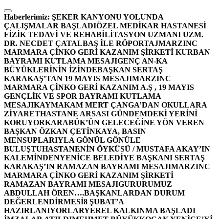
İçeriğe
atla
Haberlerimiz:
ŞEKER KANYONU YOLUNDA
ÇALIŞMALAR BAŞLADI
ÖZEL MEDİKAR HASTANESİ
FİZİK TEDAVİ VE REHABİLİTASYON UZMANI UZM.
DR. NECDET ÇATALBAŞ İLE RÖPORTAJ
MARZINC
MARMARA ÇİNKO GERİ KAZANIM ŞİRKETİ KURBAN
BAYRAMI KUTLAMA MESAJI
GENÇ AN-KA
BÜYÜKLERİNİN İZİNDE
BAŞKAN SERTAŞ
KARAKAŞ’TAN 19 MAYIS MESAJI
MARZINC
MARMARA ÇİNKO GERİ KAZANIM A.Ş , 19 MAYIS
GENÇLİK VE SPOR BAYRAMI KUTLAMA
MESAJI
KAYMAKAM MERT ÇANGA’DAN OKULLARA
ZİYARET
HASTANE ARSASI GÜNDEMDEKİ YERİNİ
KORUYOR
KARABÜK’ÜN GELECEĞİNE YÖN VEREN
BAŞKAN ÖZKAN ÇETİNKAYA, BASIN
MENSUPLARIYLA GÖNÜL GÖNÜLE
BULUŞTU
HASTANENİN ÖYKÜSÜ / MUSTAFA AKAY’IN
KALEMİNDEN
YENİCE BELEDİYE BAŞKANI SERTAŞ
KARAKAŞ’IN RAMAZAN BAYRAMI MESAJI
MARZINC
MARMARA ÇİNKO GERİ KAZANIM ŞİRKETİ
RAMAZAN BAYRAMI MESAJI
GURURUMUZ
ABDULLAH ÖREN….
BAŞKANLARDAN DURUM
DEĞERLENDİRMESİ
8 ŞUBAT’A
HAZIRLANIYORLAR
YEREL KALKINMA BAŞLADI