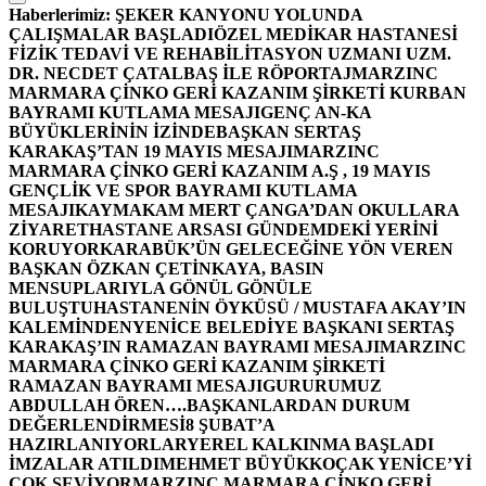
Haberlerimiz:
ŞEKER KANYONU YOLUNDA
ÇALIŞMALAR BAŞLADI
ÖZEL MEDİKAR HASTANESİ
FİZİK TEDAVİ VE REHABİLİTASYON UZMANI UZM.
DR. NECDET ÇATALBAŞ İLE RÖPORTAJ
MARZINC
MARMARA ÇİNKO GERİ KAZANIM ŞİRKETİ KURBAN
BAYRAMI KUTLAMA MESAJI
GENÇ AN-KA
BÜYÜKLERİNİN İZİNDE
BAŞKAN SERTAŞ
KARAKAŞ’TAN 19 MAYIS MESAJI
MARZINC
MARMARA ÇİNKO GERİ KAZANIM A.Ş , 19 MAYIS
GENÇLİK VE SPOR BAYRAMI KUTLAMA
MESAJI
KAYMAKAM MERT ÇANGA’DAN OKULLARA
ZİYARET
HASTANE ARSASI GÜNDEMDEKİ YERİNİ
KORUYOR
KARABÜK’ÜN GELECEĞİNE YÖN VEREN
BAŞKAN ÖZKAN ÇETİNKAYA, BASIN
MENSUPLARIYLA GÖNÜL GÖNÜLE
BULUŞTU
HASTANENİN ÖYKÜSÜ / MUSTAFA AKAY’IN
KALEMİNDEN
YENİCE BELEDİYE BAŞKANI SERTAŞ
KARAKAŞ’IN RAMAZAN BAYRAMI MESAJI
MARZINC
MARMARA ÇİNKO GERİ KAZANIM ŞİRKETİ
RAMAZAN BAYRAMI MESAJI
GURURUMUZ
ABDULLAH ÖREN….
BAŞKANLARDAN DURUM
DEĞERLENDİRMESİ
8 ŞUBAT’A
HAZIRLANIYORLAR
YEREL KALKINMA BAŞLADI
İMZALAR ATILDI
MEHMET BÜYÜKKOÇAK YENİCE’Yİ
ÇOK SEVİYOR
MARZINC MARMARA ÇİNKO GERİ