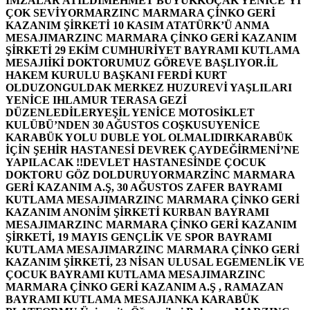
İMZALAR ATILDI
MEHMET BÜYÜKKOÇAK YENİCE’Yİ
ÇOK SEVİYOR
MARZINC MARMARA ÇİNKO GERİ
KAZANIM ŞİRKETİ 10 KASIM ATATÜRK’Ü ANMA
MESAJI
MARZINC MARMARA ÇİNKO GERİ KAZANIM
ŞİRKETİ 29 EKİM CUMHURİYET BAYRAMI KUTLAMA
MESAJI
İKİ DOKTORUMUZ GÖREVE BAŞLIYOR.
İL
HAKEM KURULU BAŞKANI FERDİ KURT
OLDU
ZONGULDAK MERKEZ HUZUREVİ YAŞLILARI
YENİCE IHLAMUR TERASA GEZİ
DÜZENLEDİLER
YEŞİL YENİCE MOTOSİKLET
KULÜBÜ’NDEN 30 AĞUSTOS COŞKUSU
YENİCE
KARABÜK YOLU DUBLE YOL OLMALIDIR
KARABÜK
İÇİN ŞEHİR HASTANESİ DEVREK ÇAYDEĞİRMENİ’NE
YAPILACAK !!
DEVLET HASTANESİNDE ÇOCUK
DOKTORU GÖZ DOLDURUYOR
MARZİNC MARMARA
GERİ KAZANIM A.Ş, 30 AĞUSTOS ZAFER BAYRAMI
KUTLAMA MESAJI
MARZINC MARMARA ÇİNKO GERİ
KAZANIM ANONİM ŞİRKETİ KURBAN BAYRAMI
MESAJI
MARZINC MARMARA ÇİNKO GERİ KAZANIM
ŞİRKETİ, 19 MAYIS GENÇLİK VE SPOR BAYRAMI
KUTLAMA MESAJI
MARZINC MARMARA ÇİNKO GERİ
KAZANIM ŞİRKETİ, 23 NİSAN ULUSAL EGEMENLİK VE
ÇOCUK BAYRAMI KUTLAMA MESAJI
MARZINC
MARMARA ÇİNKO GERİ KAZANIM A.Ş , RAMAZAN
BAYRAMI KUTLAMA MESAJI
ANKA KARABÜK