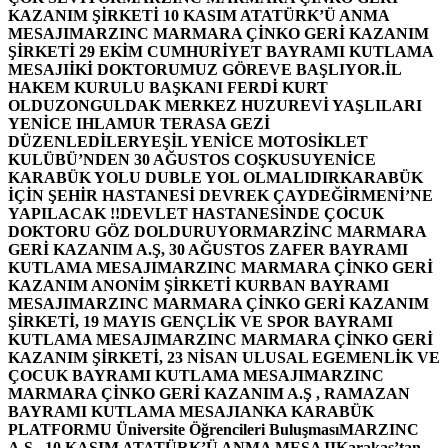
KAZANIM ŞİRKETİ 10 KASIM ATATÜRK’Ü ANMA
MESAJI
MARZINC MARMARA ÇİNKO GERİ KAZANIM
ŞİRKETİ 29 EKİM CUMHURİYET BAYRAMI KUTLAMA
MESAJI
İKİ DOKTORUMUZ GÖREVE BAŞLIYOR.
İL
HAKEM KURULU BAŞKANI FERDİ KURT
OLDU
ZONGULDAK MERKEZ HUZUREVİ YAŞLILARI
YENİCE IHLAMUR TERASA GEZİ
DÜZENLEDİLER
YEŞİL YENİCE MOTOSİKLET
KULÜBÜ’NDEN 30 AĞUSTOS COŞKUSU
YENİCE
KARABÜK YOLU DUBLE YOL OLMALIDIR
KARABÜK
İÇİN ŞEHİR HASTANESİ DEVREK ÇAYDEĞİRMENİ’NE
YAPILACAK !!
DEVLET HASTANESİNDE ÇOCUK
DOKTORU GÖZ DOLDURUYOR
MARZİNC MARMARA
GERİ KAZANIM A.Ş, 30 AĞUSTOS ZAFER BAYRAMI
KUTLAMA MESAJI
MARZINC MARMARA ÇİNKO GERİ
KAZANIM ANONİM ŞİRKETİ KURBAN BAYRAMI
MESAJI
MARZINC MARMARA ÇİNKO GERİ KAZANIM
ŞİRKETİ, 19 MAYIS GENÇLİK VE SPOR BAYRAMI
KUTLAMA MESAJI
MARZINC MARMARA ÇİNKO GERİ
KAZANIM ŞİRKETİ, 23 NİSAN ULUSAL EGEMENLİK VE
ÇOCUK BAYRAMI KUTLAMA MESAJI
MARZINC
MARMARA ÇİNKO GERİ KAZANIM A.Ş , RAMAZAN
BAYRAMI KUTLAMA MESAJI
ANKA KARABÜK
PLATFORMU Üniversite Öğrencileri Buluşması
MARZINC
A.Ş , 10 KASIM ATATÜRK’Ü ANMA MESAJI
Karakaş’tan