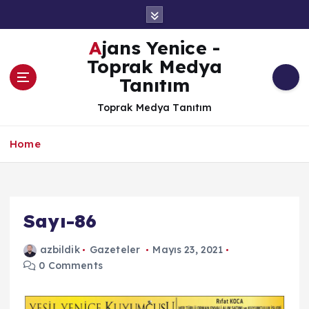
İ
ç
e
Ajans Yenice -
r
Toprak Medya
i
Tanıtım
ğ
e
Toprak Medya Tanıtım
a
t
Home
l
a
Sayı-86
azbildik
Gazeteler
Mayıs 23, 2021
0 Comments