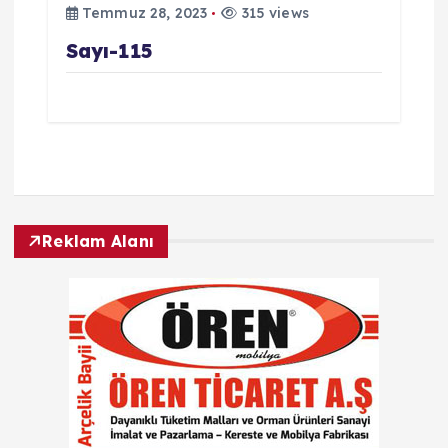
Temmuz 28, 2023
315 views
e
Sayı-115
s
i
Reklam Alanı