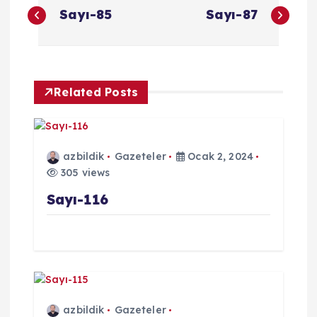
Y
Sayı-85
Sayı-87
a
z
Related Posts
ı
g
azbildik
Gazeteler
Ocak 2, 2024
e
305 views
Sayı-116
z
i
n
m
azbildik
Gazeteler