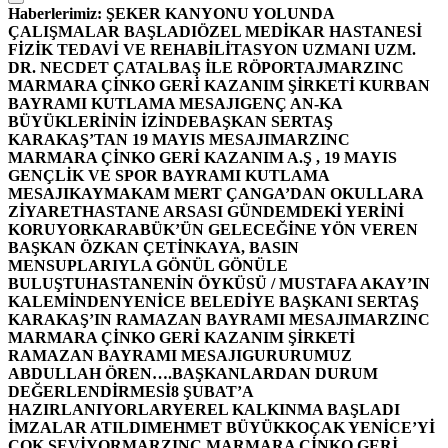
Haberlerimiz:
ŞEKER KANYONU YOLUNDA
ÇALIŞMALAR BAŞLADI
ÖZEL MEDİKAR HASTANESİ
FİZİK TEDAVİ VE REHABİLİTASYON UZMANI UZM.
DR. NECDET ÇATALBAŞ İLE RÖPORTAJ
MARZINC
MARMARA ÇİNKO GERİ KAZANIM ŞİRKETİ KURBAN
BAYRAMI KUTLAMA MESAJI
GENÇ AN-KA
BÜYÜKLERİNİN İZİNDE
BAŞKAN SERTAŞ
KARAKAŞ’TAN 19 MAYIS MESAJI
MARZINC
MARMARA ÇİNKO GERİ KAZANIM A.Ş , 19 MAYIS
GENÇLİK VE SPOR BAYRAMI KUTLAMA
MESAJI
KAYMAKAM MERT ÇANGA’DAN OKULLARA
ZİYARET
HASTANE ARSASI GÜNDEMDEKİ YERİNİ
KORUYOR
KARABÜK’ÜN GELECEĞİNE YÖN VEREN
BAŞKAN ÖZKAN ÇETİNKAYA, BASIN
MENSUPLARIYLA GÖNÜL GÖNÜLE
BULUŞTU
HASTANENİN ÖYKÜSÜ / MUSTAFA AKAY’IN
KALEMİNDEN
YENİCE BELEDİYE BAŞKANI SERTAŞ
KARAKAŞ’IN RAMAZAN BAYRAMI MESAJI
MARZINC
MARMARA ÇİNKO GERİ KAZANIM ŞİRKETİ
RAMAZAN BAYRAMI MESAJI
GURURUMUZ
ABDULLAH ÖREN….
BAŞKANLARDAN DURUM
DEĞERLENDİRMESİ
8 ŞUBAT’A
HAZIRLANIYORLAR
YEREL KALKINMA BAŞLADI
İMZALAR ATILDI
MEHMET BÜYÜKKOÇAK YENİCE’Yİ
ÇOK SEVİYOR
MARZINC MARMARA ÇİNKO GERİ