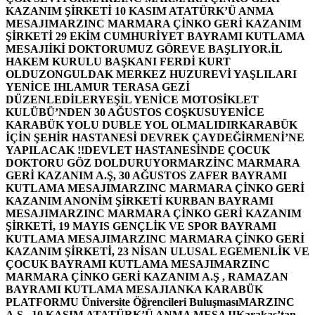
KAZANIM ŞİRKETİ 10 KASIM ATATÜRK’Ü ANMA
MESAJI
MARZINC MARMARA ÇİNKO GERİ KAZANIM
ŞİRKETİ 29 EKİM CUMHURİYET BAYRAMI KUTLAMA
MESAJI
İKİ DOKTORUMUZ GÖREVE BAŞLIYOR.
İL
HAKEM KURULU BAŞKANI FERDİ KURT
OLDU
ZONGULDAK MERKEZ HUZUREVİ YAŞLILARI
YENİCE IHLAMUR TERASA GEZİ
DÜZENLEDİLER
YEŞİL YENİCE MOTOSİKLET
KULÜBÜ’NDEN 30 AĞUSTOS COŞKUSU
YENİCE
KARABÜK YOLU DUBLE YOL OLMALIDIR
KARABÜK
İÇİN ŞEHİR HASTANESİ DEVREK ÇAYDEĞİRMENİ’NE
YAPILACAK !!
DEVLET HASTANESİNDE ÇOCUK
DOKTORU GÖZ DOLDURUYOR
MARZİNC MARMARA
GERİ KAZANIM A.Ş, 30 AĞUSTOS ZAFER BAYRAMI
KUTLAMA MESAJI
MARZINC MARMARA ÇİNKO GERİ
KAZANIM ANONİM ŞİRKETİ KURBAN BAYRAMI
MESAJI
MARZINC MARMARA ÇİNKO GERİ KAZANIM
ŞİRKETİ, 19 MAYIS GENÇLİK VE SPOR BAYRAMI
KUTLAMA MESAJI
MARZINC MARMARA ÇİNKO GERİ
KAZANIM ŞİRKETİ, 23 NİSAN ULUSAL EGEMENLİK VE
ÇOCUK BAYRAMI KUTLAMA MESAJI
MARZINC
MARMARA ÇİNKO GERİ KAZANIM A.Ş , RAMAZAN
BAYRAMI KUTLAMA MESAJI
ANKA KARABÜK
PLATFORMU Üniversite Öğrencileri Buluşması
MARZINC
A.Ş , 10 KASIM ATATÜRK’Ü ANMA MESAJI
Karakaş’tan