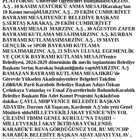
PLATFORMU Üniversite Öğrencileri Buluşması
MARZINC
A.Ş , 10 KASIM ATATÜRK’Ü ANMA MESAJI
Karakaş’tan
10 Kasım mesajı
MARZINC A.Ş , 29 EKİM CUMHURİYET
BAYRAMI MESAJI
YENİCE BELEDİYE BAŞKANI
Ş.SERTAŞ KARAKAŞ, 29 EKİM CUMHURİYET
BAYRAMI MESAJI
MARZINC A.Ş , 30 AĞUSTOS ZAFER
BAYRAMI KUTLAMA MESAJI
MARZINC A.Ş, KURBAN
BAYRAMI KUTLAMASI
MARZİNC A.Ş , 19 MAYIS
GENÇLİK ve SPOR BAYRAMI KUTLAMA
MESAJI
MARZINC A.Ş, 23 NİSAN ULUSAL EGEMENLİK
VE ÇOCUK BAYRAMI KUTLAMA MESAJI
Yenice
Belediyesi, 2024-2029 döneminin ilk meclis toplantısını Belediye
Başkanı Sertaş Karakaş başkanlığında yaptı
MARZINC A.Ş
RAMAZAN BAYRAMI KUTLAMA MESAJI
KBÜ’de
Görevde Yükselen Akademisyenlere Belgeleri Takdim
Edildi
AK Parti Karabük Belediye Başkan Adayı Özkan
Çetinkaya Vatandaş ve Esnaf Ziyaretlerinde Bulundu
Karabük
Belediye Başkanı Bin Adet Konut Projesini Açıkladı
Son
dakika: ÇAYLI, MHP YENİCE BELEDİYE BAŞKAN
ADAYI
Dr. Dursun Ali Yaşacan, Kardemir A.Ş’nin yeni Genel
Müdürü oldu
MİLLETVEKİLİ AKAY YENİCE’NİN YOL
ÇİLESİNİ TBMM GENEL KURULU’NA TAŞIDI –
MİLLETVEKİLİ AKAY İKTİDARA YÜKLENDİ:
KARABÜK’E REVA GÖRDÜĞÜNÜZ YOL BU MU?
CHP
KARABÜK BELEDİYE BAŞKAN ADAY ADAYI YALAV ,