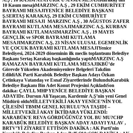
10 Kasım mesajı
MARZINC A.Ş , 29 EKİM CUMHURİYET
BAYRAMI MESAJI
YENİCE BELEDİYE BAŞKANI
Ş.SERTAŞ KARAKAŞ, 29 EKİM CUMHURİYET
BAYRAMI MESAJI
MARZINC A.Ş , 30 AĞUSTOS ZAFER
BAYRAMI KUTLAMA MESAJI
MARZINC A.Ş, KURBAN
BAYRAMI KUTLAMASI
MARZİNC A.Ş , 19 MAYIS
GENÇLİK ve SPOR BAYRAMI KUTLAMA
MESAJI
MARZINC A.Ş, 23 NİSAN ULUSAL EGEMENLİK
VE ÇOCUK BAYRAMI KUTLAMA MESAJI
Yenice
Belediyesi, 2024-2029 döneminin ilk meclis toplantısını Belediye
Başkanı Sertaş Karakaş başkanlığında yaptı
MARZINC A.Ş
RAMAZAN BAYRAMI KUTLAMA MESAJI
KBÜ’de
Görevde Yükselen Akademisyenlere Belgeleri Takdim
Edildi
AK Parti Karabük Belediye Başkan Adayı Özkan
Çetinkaya Vatandaş ve Esnaf Ziyaretlerinde Bulundu
Karabük
Belediye Başkanı Bin Adet Konut Projesini Açıkladı
Son
dakika: ÇAYLI, MHP YENİCE BELEDİYE BAŞKAN
ADAYI
Dr. Dursun Ali Yaşacan, Kardemir A.Ş’nin yeni Genel
Müdürü oldu
MİLLETVEKİLİ AKAY YENİCE’NİN YOL
ÇİLESİNİ TBMM GENEL KURULU’NA TAŞIDI –
MİLLETVEKİLİ AKAY İKTİDARA YÜKLENDİ:
KARABÜK’E REVA GÖRDÜĞÜNÜZ YOL BU MU?
CHP
KARABÜK BELEDİYE BAŞKAN ADAY ADAYI YALAV ,
BRTV’Yİ ZİYARET ETTİ
SON DAKİKA : AK Parti’nin