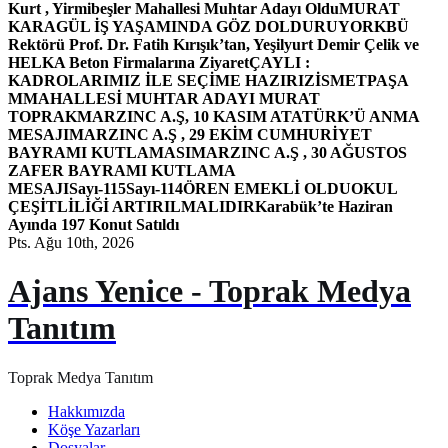
Kurt , Yirmibeşler Mahallesi Muhtar Adayı Oldu
MURAT
KARAGÜL İŞ YAŞAMINDA GÖZ DOLDURUYOR
KBÜ
Rektörü Prof. Dr. Fatih Kırışık’tan, Yeşilyurt Demir Çelik ve
HELKA Beton Firmalarına Ziyaret
ÇAYLI :
KADROLARIMIZ İLE SEÇİME HAZIRIZ
İSMETPAŞA
MMAHALLESİ MUHTAR ADAYI MURAT
TOPRAK
MARZINC A.Ş, 10 KASIM ATATÜRK’Ü ANMA
MESAJI
MARZINC A.Ş , 29 EKİM CUMHURİYET
BAYRAMI KUTLAMASI
MARZINC A.Ş , 30 AĞUSTOS
ZAFER BAYRAMI KUTLAMA
MESAJI
Sayı-115
Sayı-114
ÖREN EMEKLİ OLDU
OKUL
ÇEŞİTLİLİĞİ ARTIRILMALIDIR
Karabük’te Haziran
Ayında 197 Konut Satıldı
Pts. Ağu 10th, 2026
Ajans Yenice - Toprak Medya
Tanıtım
Toprak Medya Tanıtım
Hakkımızda
Köşe Yazarları
Dosyalar