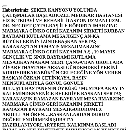
İçeriğe
atla
Haberlerimiz:
ŞEKER KANYONU YOLUNDA
ÇALIŞMALAR BAŞLADI
ÖZEL MEDİKAR HASTANESİ
FİZİK TEDAVİ VE REHABİLİTASYON UZMANI UZM.
DR. NECDET ÇATALBAŞ İLE RÖPORTAJ
MARZINC
MARMARA ÇİNKO GERİ KAZANIM ŞİRKETİ KURBAN
BAYRAMI KUTLAMA MESAJI
GENÇ AN-KA
BÜYÜKLERİNİN İZİNDE
BAŞKAN SERTAŞ
KARAKAŞ’TAN 19 MAYIS MESAJI
MARZINC
MARMARA ÇİNKO GERİ KAZANIM A.Ş , 19 MAYIS
GENÇLİK VE SPOR BAYRAMI KUTLAMA
MESAJI
KAYMAKAM MERT ÇANGA’DAN OKULLARA
ZİYARET
HASTANE ARSASI GÜNDEMDEKİ YERİNİ
KORUYOR
KARABÜK’ÜN GELECEĞİNE YÖN VEREN
BAŞKAN ÖZKAN ÇETİNKAYA, BASIN
MENSUPLARIYLA GÖNÜL GÖNÜLE
BULUŞTU
HASTANENİN ÖYKÜSÜ / MUSTAFA AKAY’IN
KALEMİNDEN
YENİCE BELEDİYE BAŞKANI SERTAŞ
KARAKAŞ’IN RAMAZAN BAYRAMI MESAJI
MARZINC
MARMARA ÇİNKO GERİ KAZANIM ŞİRKETİ
RAMAZAN BAYRAMI MESAJI
GURURUMUZ
ABDULLAH ÖREN….
BAŞKANLARDAN DURUM
DEĞERLENDİRMESİ
8 ŞUBAT’A
HAZIRLANIYORLAR
YEREL KALKINMA BAŞLADI