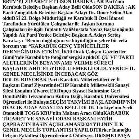
BRTV’Yİ ZİYARET ETTİ
SON DAKİKA : AK Parti’nin
Karabük Belediye Başkan Aday Belli Oldu
SON DAKİKA : AK
Parti Zonguldak Belediye Başkan Adayı Dr. Ömer Selim Alan
oldu
DSİ 23. Bölge Müdürlüğü ve Karabük İl Özel İdaresi
Tarafından Yürütülen Çalışmalar ile Taşkın Koruma
Çalışmaları ile ilgili Toplantı ValiMustafa Yavuz Başkanlığında
Yapıldı.
Ak Parti Yenice Belediye Başkan A.Adayı Sertaş
Karakaş : “Benim doğduğum ve büyüdüğüm şehre bir vefa
borcum var “
KARABÜK GENÇ YENİCELİLER
DERNEĞİNDEN ETKİNLİK
10 Ocak Çalışan Gazeteciler
Günü’nde Karabük’te fotoğraf sergisi açıldı
ÖLÇÜ VE TARTI
ALETLERİNİN BEYANNAME VERME SÜRECİ
BAŞLADI
CAHİT ELiYİOĞLU EMEKLİ OLDU
YENİCE İL
GENEL MECLİSİNDE İNCEBACAK GÖZ
DOLDURUYOR
AK Parti Karabük Milletvekilleri ve İl
Başkanı Esnaf Ziyaretinde
CHP Karabük Milletvekili Sanayi
Sitesi Esnafını Ziyaret Etti
Topçu Siyaset Sahnesine Geri
Döndü
Milli Tekvandocu Kübra Dağlı, Karabük Üniversitesi
Öğrencileri ile Buluştu
SEÇİM TAKVİMİ BAŞLADI
MHP’NİN
OVACIK ADAY ADAYI DA BELLİ OLDU
Türkiye’nin Yerli
Otomobili TOGG KBÜ’nün Makam Aracı Oldu
KARABÜK
TİCARET VE SANAYİ ODASI BAŞKANI FATİH
ÇAPRAZ’IN BASIN AÇIKLAMASI
2024 YILININ İLK
GENEL MECLİS TOPLANTISI YAPILDI
Türker İnanoğlu
İletişim Fakültesi Öğrencilerine 4 Ödül
Sayı-116
İSMETPAŞA