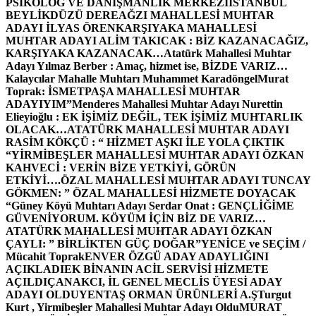
PSİKOLOG VE DANIŞMANLIK MERKEZİ
İSTANBUL
BEYLİKDÜZÜ DEREAĞZI MAHALLESİ MUHTAR
ADAYI İLYAS ÖREN
KARŞIYAKA MAHALLESİ
MUHTAR ADAYI ALİM TAKICAK : BİZ KAZANACAĞIZ,
KARŞIYAKA KAZANACAK…
Atatürk Mahallesi Muhtar
Adayı Yılmaz Berber : Amaç, hizmet ise, BİZDE VARIZ…
Kalaycılar Mahalle Muhtarı Muhammet Karadöngel
Murat
Toprak: İSMETPAŞA MAHALLESİ MUHTAR
ADAYIYIM”
Menderes Mahallesi Muhtar Adayı Nurettin
Elieyioğlu : EK İŞİMİZ DEĞİL, TEK İŞİMİZ MUHTARLIK
OLACAK…
ATATÜRK MAHALLESİ MUHTAR ADAYI
RASİM KÖKÇÜ : “ HİZMET AŞKI İLE YOLA ÇIKTIK
“
YİRMİBEŞLER MAHALLESİ MUHTAR ADAYI ÖZKAN
KAHVECİ : VERİN BİZE YETKİYİ, GÖRÜN
ETKİYİ….
ÖZAL MAHALLESİ MUHTAR ADAYI TUNCAY
GÖKMEN: ” ÖZAL MAHALLESİ HİZMETE DOYACAK
“
Güney Köyü Muhtarı Adayı Serdar Onat : GENÇLİĞİME
GÜVENİYORUM. KÖYÜM İÇİN BİZ DE VARIZ…
ATATÜRK MAHALLESİ MUHTAR ADAYI ÖZKAN
ÇAYLI: ” BİRLİKTEN GÜÇ DOĞAR”
YENİCE ve SEÇİM /
Mücahit Toprak
ENVER ÖZGÜ ADAY ADAYLIĞINI
AÇIKLADI
EK BİNANIN ACİL SERVİSİ HİZMETE
AÇILDI
ÇANAKCI, İL GENEL MECLİS ÜYESİ ADAY
ADAYI OLDU
YENTAŞ ORMAN ÜRÜNLERİ A.Ş
Turgut
Kurt , Yirmibeşler Mahallesi Muhtar Adayı Oldu
MURAT