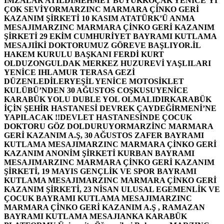
İMZALAR ATILDI
MEHMET BÜYÜKKOÇAK YENİCE’Yİ
ÇOK SEVİYOR
MARZINC MARMARA ÇİNKO GERİ
KAZANIM ŞİRKETİ 10 KASIM ATATÜRK’Ü ANMA
MESAJI
MARZINC MARMARA ÇİNKO GERİ KAZANIM
ŞİRKETİ 29 EKİM CUMHURİYET BAYRAMI KUTLAMA
MESAJI
İKİ DOKTORUMUZ GÖREVE BAŞLIYOR.
İL
HAKEM KURULU BAŞKANI FERDİ KURT
OLDU
ZONGULDAK MERKEZ HUZUREVİ YAŞLILARI
YENİCE IHLAMUR TERASA GEZİ
DÜZENLEDİLER
YEŞİL YENİCE MOTOSİKLET
KULÜBÜ’NDEN 30 AĞUSTOS COŞKUSU
YENİCE
KARABÜK YOLU DUBLE YOL OLMALIDIR
KARABÜK
İÇİN ŞEHİR HASTANESİ DEVREK ÇAYDEĞİRMENİ’NE
YAPILACAK !!
DEVLET HASTANESİNDE ÇOCUK
DOKTORU GÖZ DOLDURUYOR
MARZİNC MARMARA
GERİ KAZANIM A.Ş, 30 AĞUSTOS ZAFER BAYRAMI
KUTLAMA MESAJI
MARZINC MARMARA ÇİNKO GERİ
KAZANIM ANONİM ŞİRKETİ KURBAN BAYRAMI
MESAJI
MARZINC MARMARA ÇİNKO GERİ KAZANIM
ŞİRKETİ, 19 MAYIS GENÇLİK VE SPOR BAYRAMI
KUTLAMA MESAJI
MARZINC MARMARA ÇİNKO GERİ
KAZANIM ŞİRKETİ, 23 NİSAN ULUSAL EGEMENLİK VE
ÇOCUK BAYRAMI KUTLAMA MESAJI
MARZINC
MARMARA ÇİNKO GERİ KAZANIM A.Ş , RAMAZAN
BAYRAMI KUTLAMA MESAJI
ANKA KARABÜK