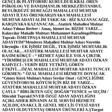
GENÇLİK PLATFORMU KURULDU
İLKBAL ÖREN
PSİKOLOG VE DANIŞMANLIK MERKEZİ
İSTANBUL
BEYLİKDÜZÜ DEREAĞZI MAHALLESİ MUHTAR
ADAYI İLYAS ÖREN
KARŞIYAKA MAHALLESİ
MUHTAR ADAYI ALİM TAKICAK : BİZ KAZANACAĞIZ,
KARŞIYAKA KAZANACAK…
Atatürk Mahallesi Muhtar
Adayı Yılmaz Berber : Amaç, hizmet ise, BİZDE VARIZ…
Kalaycılar Mahalle Muhtarı Muhammet Karadöngel
Murat
Toprak: İSMETPAŞA MAHALLESİ MUHTAR
ADAYIYIM”
Menderes Mahallesi Muhtar Adayı Nurettin
Elieyioğlu : EK İŞİMİZ DEĞİL, TEK İŞİMİZ MUHTARLIK
OLACAK…
ATATÜRK MAHALLESİ MUHTAR ADAYI
RASİM KÖKÇÜ : “ HİZMET AŞKI İLE YOLA ÇIKTIK
“
YİRMİBEŞLER MAHALLESİ MUHTAR ADAYI ÖZKAN
KAHVECİ : VERİN BİZE YETKİYİ, GÖRÜN
ETKİYİ….
ÖZAL MAHALLESİ MUHTAR ADAYI TUNCAY
GÖKMEN: ” ÖZAL MAHALLESİ HİZMETE DOYACAK
“
Güney Köyü Muhtarı Adayı Serdar Onat : GENÇLİĞİME
GÜVENİYORUM. KÖYÜM İÇİN BİZ DE VARIZ…
ATATÜRK MAHALLESİ MUHTAR ADAYI ÖZKAN
ÇAYLI: ” BİRLİKTEN GÜÇ DOĞAR”
YENİCE ve SEÇİM /
Mücahit Toprak
ENVER ÖZGÜ ADAY ADAYLIĞINI
AÇIKLADI
EK BİNANIN ACİL SERVİSİ HİZMETE
AÇILDI
ÇANAKCI, İL GENEL MECLİS ÜYESİ ADAY
ADAYI OLDU
YENTAŞ ORMAN ÜRÜNLERİ A.Ş
Turgut