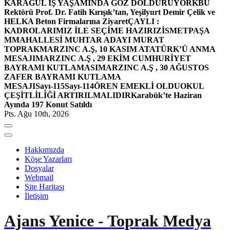
KARAGÜL İŞ YAŞAMINDA GÖZ DOLDURUYOR
KBÜ
Rektörü Prof. Dr. Fatih Kırışık’tan, Yeşilyurt Demir Çelik ve
HELKA Beton Firmalarına Ziyaret
ÇAYLI :
KADROLARIMIZ İLE SEÇİME HAZIRIZ
İSMETPAŞA
MMAHALLESİ MUHTAR ADAYI MURAT
TOPRAK
MARZINC A.Ş, 10 KASIM ATATÜRK’Ü ANMA
MESAJI
MARZINC A.Ş , 29 EKİM CUMHURİYET
BAYRAMI KUTLAMASI
MARZINC A.Ş , 30 AĞUSTOS
ZAFER BAYRAMI KUTLAMA
MESAJI
Sayı-115
Sayı-114
ÖREN EMEKLİ OLDU
OKUL
ÇEŞİTLİLİĞİ ARTIRILMALIDIR
Karabük’te Haziran
Ayında 197 Konut Satıldı
Pts. Ağu 10th, 2026
Hakkımızda
Köşe Yazarları
Dosyalar
Webmail
Site Haritası
İletişim
Ajans Yenice - Toprak Medya