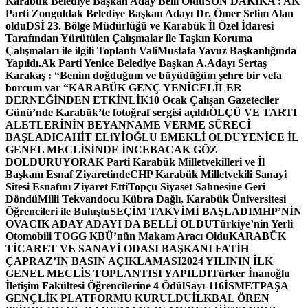
Karabük Belediye Başkan Aday Belli Oldu
SON DAKİKA : AK
Parti Zonguldak Belediye Başkan Adayı Dr. Ömer Selim Alan
oldu
DSİ 23. Bölge Müdürlüğü ve Karabük İl Özel İdaresi
Tarafından Yürütülen Çalışmalar ile Taşkın Koruma
Çalışmaları ile ilgili Toplantı ValiMustafa Yavuz Başkanlığında
Yapıldı.
Ak Parti Yenice Belediye Başkan A.Adayı Sertaş
Karakaş : “Benim doğduğum ve büyüdüğüm şehre bir vefa
borcum var “
KARABÜK GENÇ YENİCELİLER
DERNEĞİNDEN ETKİNLİK
10 Ocak Çalışan Gazeteciler
Günü’nde Karabük’te fotoğraf sergisi açıldı
ÖLÇÜ VE TARTI
ALETLERİNİN BEYANNAME VERME SÜRECİ
BAŞLADI
CAHİT ELiYİOĞLU EMEKLİ OLDU
YENİCE İL
GENEL MECLİSİNDE İNCEBACAK GÖZ
DOLDURUYOR
AK Parti Karabük Milletvekilleri ve İl
Başkanı Esnaf Ziyaretinde
CHP Karabük Milletvekili Sanayi
Sitesi Esnafını Ziyaret Etti
Topçu Siyaset Sahnesine Geri
Döndü
Milli Tekvandocu Kübra Dağlı, Karabük Üniversitesi
Öğrencileri ile Buluştu
SEÇİM TAKVİMİ BAŞLADI
MHP’NİN
OVACIK ADAY ADAYI DA BELLİ OLDU
Türkiye’nin Yerli
Otomobili TOGG KBÜ’nün Makam Aracı Oldu
KARABÜK
TİCARET VE SANAYİ ODASI BAŞKANI FATİH
ÇAPRAZ’IN BASIN AÇIKLAMASI
2024 YILININ İLK
GENEL MECLİS TOPLANTISI YAPILDI
Türker İnanoğlu
İletişim Fakültesi Öğrencilerine 4 Ödül
Sayı-116
İSMETPAŞA
GENÇLİK PLATFORMU KURULDU
İLKBAL ÖREN