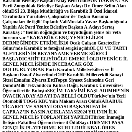
Karabük Belediye Başkan Aday Belli Oldu
SON DAKİKA : AK
Parti Zonguldak Belediye Başkan Adayı Dr. Ömer Selim Alan
oldu
DSİ 23. Bölge Müdürlüğü ve Karabük İl Özel İdaresi
Tarafından Yürütülen Çalışmalar ile Taşkın Koruma
Çalışmaları ile ilgili Toplantı ValiMustafa Yavuz Başkanlığında
Yapıldı.
Ak Parti Yenice Belediye Başkan A.Adayı Sertaş
Karakaş : “Benim doğduğum ve büyüdüğüm şehre bir vefa
borcum var “
KARABÜK GENÇ YENİCELİLER
DERNEĞİNDEN ETKİNLİK
10 Ocak Çalışan Gazeteciler
Günü’nde Karabük’te fotoğraf sergisi açıldı
ÖLÇÜ VE TARTI
ALETLERİNİN BEYANNAME VERME SÜRECİ
BAŞLADI
CAHİT ELiYİOĞLU EMEKLİ OLDU
YENİCE İL
GENEL MECLİSİNDE İNCEBACAK GÖZ
DOLDURUYOR
AK Parti Karabük Milletvekilleri ve İl
Başkanı Esnaf Ziyaretinde
CHP Karabük Milletvekili Sanayi
Sitesi Esnafını Ziyaret Etti
Topçu Siyaset Sahnesine Geri
Döndü
Milli Tekvandocu Kübra Dağlı, Karabük Üniversitesi
Öğrencileri ile Buluştu
SEÇİM TAKVİMİ BAŞLADI
MHP’NİN
OVACIK ADAY ADAYI DA BELLİ OLDU
Türkiye’nin Yerli
Otomobili TOGG KBÜ’nün Makam Aracı Oldu
KARABÜK
TİCARET VE SANAYİ ODASI BAŞKANI FATİH
ÇAPRAZ’IN BASIN AÇIKLAMASI
2024 YILININ İLK
GENEL MECLİS TOPLANTISI YAPILDI
Türker İnanoğlu
İletişim Fakültesi Öğrencilerine 4 Ödül
Sayı-116
İSMETPAŞA
GENÇLİK PLATFORMU KURULDU
İLKBAL ÖREN