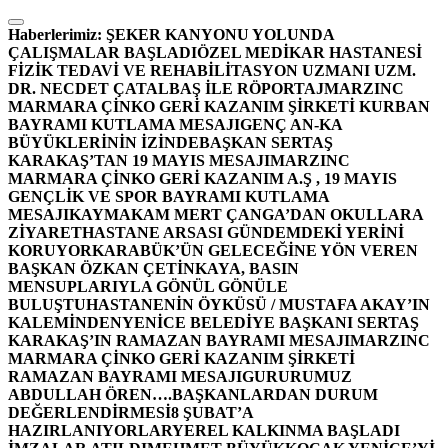
İçeriğe
atla
Haberlerimiz:
ŞEKER KANYONU YOLUNDA
ÇALIŞMALAR BAŞLADI
ÖZEL MEDİKAR HASTANESİ
FİZİK TEDAVİ VE REHABİLİTASYON UZMANI UZM.
DR. NECDET ÇATALBAŞ İLE RÖPORTAJ
MARZINC
MARMARA ÇİNKO GERİ KAZANIM ŞİRKETİ KURBAN
BAYRAMI KUTLAMA MESAJI
GENÇ AN-KA
BÜYÜKLERİNİN İZİNDE
BAŞKAN SERTAŞ
KARAKAŞ’TAN 19 MAYIS MESAJI
MARZINC
MARMARA ÇİNKO GERİ KAZANIM A.Ş , 19 MAYIS
GENÇLİK VE SPOR BAYRAMI KUTLAMA
MESAJI
KAYMAKAM MERT ÇANGA’DAN OKULLARA
ZİYARET
HASTANE ARSASI GÜNDEMDEKİ YERİNİ
KORUYOR
KARABÜK’ÜN GELECEĞİNE YÖN VEREN
BAŞKAN ÖZKAN ÇETİNKAYA, BASIN
MENSUPLARIYLA GÖNÜL GÖNÜLE
BULUŞTU
HASTANENİN ÖYKÜSÜ / MUSTAFA AKAY’IN
KALEMİNDEN
YENİCE BELEDİYE BAŞKANI SERTAŞ
KARAKAŞ’IN RAMAZAN BAYRAMI MESAJI
MARZINC
MARMARA ÇİNKO GERİ KAZANIM ŞİRKETİ
RAMAZAN BAYRAMI MESAJI
GURURUMUZ
ABDULLAH ÖREN….
BAŞKANLARDAN DURUM
DEĞERLENDİRMESİ
8 ŞUBAT’A
HAZIRLANIYORLAR
YEREL KALKINMA BAŞLADI