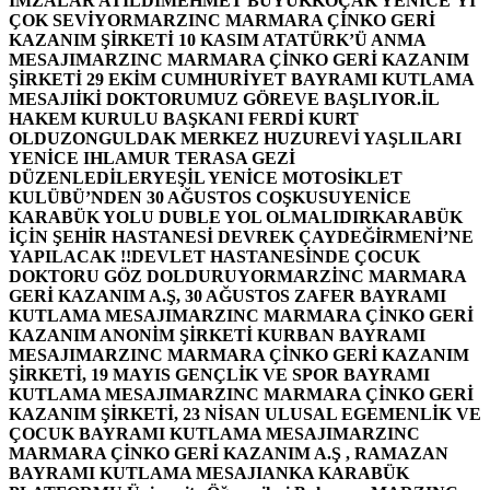
İMZALAR ATILDI
MEHMET BÜYÜKKOÇAK YENİCE’Yİ
ÇOK SEVİYOR
MARZINC MARMARA ÇİNKO GERİ
KAZANIM ŞİRKETİ 10 KASIM ATATÜRK’Ü ANMA
MESAJI
MARZINC MARMARA ÇİNKO GERİ KAZANIM
ŞİRKETİ 29 EKİM CUMHURİYET BAYRAMI KUTLAMA
MESAJI
İKİ DOKTORUMUZ GÖREVE BAŞLIYOR.
İL
HAKEM KURULU BAŞKANI FERDİ KURT
OLDU
ZONGULDAK MERKEZ HUZUREVİ YAŞLILARI
YENİCE IHLAMUR TERASA GEZİ
DÜZENLEDİLER
YEŞİL YENİCE MOTOSİKLET
KULÜBÜ’NDEN 30 AĞUSTOS COŞKUSU
YENİCE
KARABÜK YOLU DUBLE YOL OLMALIDIR
KARABÜK
İÇİN ŞEHİR HASTANESİ DEVREK ÇAYDEĞİRMENİ’NE
YAPILACAK !!
DEVLET HASTANESİNDE ÇOCUK
DOKTORU GÖZ DOLDURUYOR
MARZİNC MARMARA
GERİ KAZANIM A.Ş, 30 AĞUSTOS ZAFER BAYRAMI
KUTLAMA MESAJI
MARZINC MARMARA ÇİNKO GERİ
KAZANIM ANONİM ŞİRKETİ KURBAN BAYRAMI
MESAJI
MARZINC MARMARA ÇİNKO GERİ KAZANIM
ŞİRKETİ, 19 MAYIS GENÇLİK VE SPOR BAYRAMI
KUTLAMA MESAJI
MARZINC MARMARA ÇİNKO GERİ
KAZANIM ŞİRKETİ, 23 NİSAN ULUSAL EGEMENLİK VE
ÇOCUK BAYRAMI KUTLAMA MESAJI
MARZINC
MARMARA ÇİNKO GERİ KAZANIM A.Ş , RAMAZAN
BAYRAMI KUTLAMA MESAJI
ANKA KARABÜK