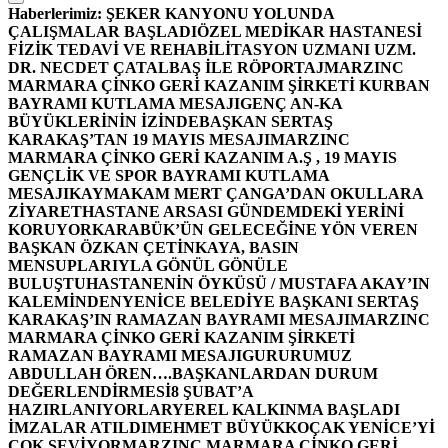
Haberlerimiz:
ŞEKER KANYONU YOLUNDA
ÇALIŞMALAR BAŞLADI
ÖZEL MEDİKAR HASTANESİ
FİZİK TEDAVİ VE REHABİLİTASYON UZMANI UZM.
DR. NECDET ÇATALBAŞ İLE RÖPORTAJ
MARZINC
MARMARA ÇİNKO GERİ KAZANIM ŞİRKETİ KURBAN
BAYRAMI KUTLAMA MESAJI
GENÇ AN-KA
BÜYÜKLERİNİN İZİNDE
BAŞKAN SERTAŞ
KARAKAŞ’TAN 19 MAYIS MESAJI
MARZINC
MARMARA ÇİNKO GERİ KAZANIM A.Ş , 19 MAYIS
GENÇLİK VE SPOR BAYRAMI KUTLAMA
MESAJI
KAYMAKAM MERT ÇANGA’DAN OKULLARA
ZİYARET
HASTANE ARSASI GÜNDEMDEKİ YERİNİ
KORUYOR
KARABÜK’ÜN GELECEĞİNE YÖN VEREN
BAŞKAN ÖZKAN ÇETİNKAYA, BASIN
MENSUPLARIYLA GÖNÜL GÖNÜLE
BULUŞTU
HASTANENİN ÖYKÜSÜ / MUSTAFA AKAY’IN
KALEMİNDEN
YENİCE BELEDİYE BAŞKANI SERTAŞ
KARAKAŞ’IN RAMAZAN BAYRAMI MESAJI
MARZINC
MARMARA ÇİNKO GERİ KAZANIM ŞİRKETİ
RAMAZAN BAYRAMI MESAJI
GURURUMUZ
ABDULLAH ÖREN….
BAŞKANLARDAN DURUM
DEĞERLENDİRMESİ
8 ŞUBAT’A
HAZIRLANIYORLAR
YEREL KALKINMA BAŞLADI
İMZALAR ATILDI
MEHMET BÜYÜKKOÇAK YENİCE’Yİ
ÇOK SEVİYOR
MARZINC MARMARA ÇİNKO GERİ