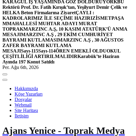
KARAGÜL İŞ YAŞAMINDA GÖZ DOLDURUYOR
KBÜ
Rektörü Prof. Dr. Fatih Kırışık’tan, Yeşilyurt Demir Çelik ve
HELKA Beton Firmalarına Ziyaret
ÇAYLI :
KADROLARIMIZ İLE SEÇİME HAZIRIZ
İSMETPAŞA
MMAHALLESİ MUHTAR ADAYI MURAT
TOPRAK
MARZINC A.Ş, 10 KASIM ATATÜRK’Ü ANMA
MESAJI
MARZINC A.Ş , 29 EKİM CUMHURİYET
BAYRAMI KUTLAMASI
MARZINC A.Ş , 30 AĞUSTOS
ZAFER BAYRAMI KUTLAMA
MESAJI
Sayı-115
Sayı-114
ÖREN EMEKLİ OLDU
OKUL
ÇEŞİTLİLİĞİ ARTIRILMALIDIR
Karabük’te Haziran
Ayında 197 Konut Satıldı
Per. Ağu 6th, 2026
Hakkımızda
Köşe Yazarları
Dosyalar
Webmail
Site Haritası
İletişim
Ajans Yenice - Toprak Medya