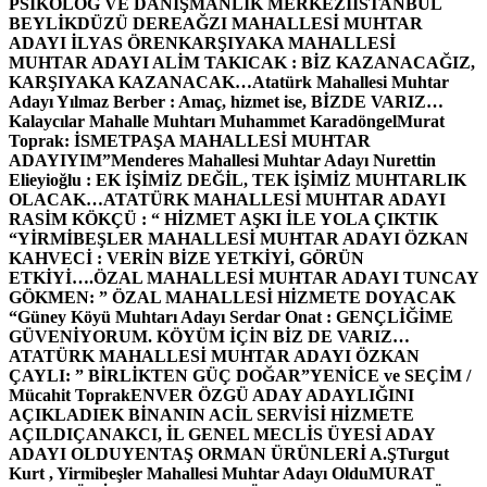
PSİKOLOG VE DANIŞMANLIK MERKEZİ
İSTANBUL
BEYLİKDÜZÜ DEREAĞZI MAHALLESİ MUHTAR
ADAYI İLYAS ÖREN
KARŞIYAKA MAHALLESİ
MUHTAR ADAYI ALİM TAKICAK : BİZ KAZANACAĞIZ,
KARŞIYAKA KAZANACAK…
Atatürk Mahallesi Muhtar
Adayı Yılmaz Berber : Amaç, hizmet ise, BİZDE VARIZ…
Kalaycılar Mahalle Muhtarı Muhammet Karadöngel
Murat
Toprak: İSMETPAŞA MAHALLESİ MUHTAR
ADAYIYIM”
Menderes Mahallesi Muhtar Adayı Nurettin
Elieyioğlu : EK İŞİMİZ DEĞİL, TEK İŞİMİZ MUHTARLIK
OLACAK…
ATATÜRK MAHALLESİ MUHTAR ADAYI
RASİM KÖKÇÜ : “ HİZMET AŞKI İLE YOLA ÇIKTIK
“
YİRMİBEŞLER MAHALLESİ MUHTAR ADAYI ÖZKAN
KAHVECİ : VERİN BİZE YETKİYİ, GÖRÜN
ETKİYİ….
ÖZAL MAHALLESİ MUHTAR ADAYI TUNCAY
GÖKMEN: ” ÖZAL MAHALLESİ HİZMETE DOYACAK
“
Güney Köyü Muhtarı Adayı Serdar Onat : GENÇLİĞİME
GÜVENİYORUM. KÖYÜM İÇİN BİZ DE VARIZ…
ATATÜRK MAHALLESİ MUHTAR ADAYI ÖZKAN
ÇAYLI: ” BİRLİKTEN GÜÇ DOĞAR”
YENİCE ve SEÇİM /
Mücahit Toprak
ENVER ÖZGÜ ADAY ADAYLIĞINI
AÇIKLADI
EK BİNANIN ACİL SERVİSİ HİZMETE
AÇILDI
ÇANAKCI, İL GENEL MECLİS ÜYESİ ADAY
ADAYI OLDU
YENTAŞ ORMAN ÜRÜNLERİ A.Ş
Turgut
Kurt , Yirmibeşler Mahallesi Muhtar Adayı Oldu
MURAT