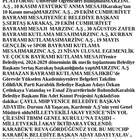
PLATFORMU Üniversite Öğrencileri Buluşması
MARZINC
A.Ş , 10 KASIM ATATÜRK’Ü ANMA MESAJI
Karakaş’tan
10 Kasım mesajı
MARZINC A.Ş , 29 EKİM CUMHURİYET
BAYRAMI MESAJI
YENİCE BELEDİYE BAŞKANI
Ş.SERTAŞ KARAKAŞ, 29 EKİM CUMHURİYET
BAYRAMI MESAJI
MARZINC A.Ş , 30 AĞUSTOS ZAFER
BAYRAMI KUTLAMA MESAJI
MARZINC A.Ş, KURBAN
BAYRAMI KUTLAMASI
MARZİNC A.Ş , 19 MAYIS
GENÇLİK ve SPOR BAYRAMI KUTLAMA
MESAJI
MARZINC A.Ş, 23 NİSAN ULUSAL EGEMENLİK
VE ÇOCUK BAYRAMI KUTLAMA MESAJI
Yenice
Belediyesi, 2024-2029 döneminin ilk meclis toplantısını Belediye
Başkanı Sertaş Karakaş başkanlığında yaptı
MARZINC A.Ş
RAMAZAN BAYRAMI KUTLAMA MESAJI
KBÜ’de
Görevde Yükselen Akademisyenlere Belgeleri Takdim
Edildi
AK Parti Karabük Belediye Başkan Adayı Özkan
Çetinkaya Vatandaş ve Esnaf Ziyaretlerinde Bulundu
Karabük
Belediye Başkanı Bin Adet Konut Projesini Açıkladı
Son
dakika: ÇAYLI, MHP YENİCE BELEDİYE BAŞKAN
ADAYI
Dr. Dursun Ali Yaşacan, Kardemir A.Ş’nin yeni Genel
Müdürü oldu
MİLLETVEKİLİ AKAY YENİCE’NİN YOL
ÇİLESİNİ TBMM GENEL KURULU’NA TAŞIDI –
MİLLETVEKİLİ AKAY İKTİDARA YÜKLENDİ:
KARABÜK’E REVA GÖRDÜĞÜNÜZ YOL BU MU?
CHP
KARABÜK BELEDİYE BAŞKAN ADAY ADAYI YALAV ,