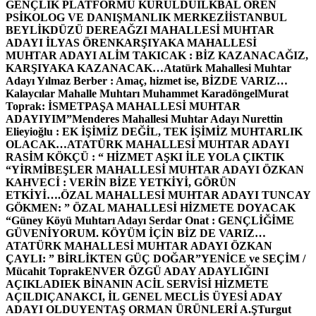
GENÇLİK PLATFORMU KURULDU
İLKBAL ÖREN
PSİKOLOG VE DANIŞMANLIK MERKEZİ
İSTANBUL
BEYLİKDÜZÜ DEREAĞZI MAHALLESİ MUHTAR
ADAYI İLYAS ÖREN
KARŞIYAKA MAHALLESİ
MUHTAR ADAYI ALİM TAKICAK : BİZ KAZANACAĞIZ,
KARŞIYAKA KAZANACAK…
Atatürk Mahallesi Muhtar
Adayı Yılmaz Berber : Amaç, hizmet ise, BİZDE VARIZ…
Kalaycılar Mahalle Muhtarı Muhammet Karadöngel
Murat
Toprak: İSMETPAŞA MAHALLESİ MUHTAR
ADAYIYIM”
Menderes Mahallesi Muhtar Adayı Nurettin
Elieyioğlu : EK İŞİMİZ DEĞİL, TEK İŞİMİZ MUHTARLIK
OLACAK…
ATATÜRK MAHALLESİ MUHTAR ADAYI
RASİM KÖKÇÜ : “ HİZMET AŞKI İLE YOLA ÇIKTIK
“
YİRMİBEŞLER MAHALLESİ MUHTAR ADAYI ÖZKAN
KAHVECİ : VERİN BİZE YETKİYİ, GÖRÜN
ETKİYİ….
ÖZAL MAHALLESİ MUHTAR ADAYI TUNCAY
GÖKMEN: ” ÖZAL MAHALLESİ HİZMETE DOYACAK
“
Güney Köyü Muhtarı Adayı Serdar Onat : GENÇLİĞİME
GÜVENİYORUM. KÖYÜM İÇİN BİZ DE VARIZ…
ATATÜRK MAHALLESİ MUHTAR ADAYI ÖZKAN
ÇAYLI: ” BİRLİKTEN GÜÇ DOĞAR”
YENİCE ve SEÇİM /
Mücahit Toprak
ENVER ÖZGÜ ADAY ADAYLIĞINI
AÇIKLADI
EK BİNANIN ACİL SERVİSİ HİZMETE
AÇILDI
ÇANAKCI, İL GENEL MECLİS ÜYESİ ADAY
ADAYI OLDU
YENTAŞ ORMAN ÜRÜNLERİ A.Ş
Turgut