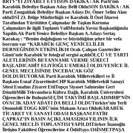
BRTV’Yİ ZİYARET ETTİ
SON DAKİKA : AK Parti’nin
Karabük Belediye Başkan Aday Belli Oldu
SON DAKİKA : AK
Parti Zonguldak Belediye Başkan Adayı Dr. Ömer Selim Alan
oldu
DSİ 23. Bölge Müdürlüğü ve Karabük İl Özel İdaresi
Tarafından Yürütülen Çalışmalar ile Taşkın Koruma
Çalışmaları ile ilgili Toplantı ValiMustafa Yavuz Başkanlığında
Yapıldı.
Ak Parti Yenice Belediye Başkan A.Adayı Sertaş
Karakaş : “Benim doğduğum ve büyüdüğüm şehre bir vefa
borcum var “
KARABÜK GENÇ YENİCELİLER
DERNEĞİNDEN ETKİNLİK
10 Ocak Çalışan Gazeteciler
Günü’nde Karabük’te fotoğraf sergisi açıldı
ÖLÇÜ VE TARTI
ALETLERİNİN BEYANNAME VERME SÜRECİ
BAŞLADI
CAHİT ELiYİOĞLU EMEKLİ OLDU
YENİCE İL
GENEL MECLİSİNDE İNCEBACAK GÖZ
DOLDURUYOR
AK Parti Karabük Milletvekilleri ve İl
Başkanı Esnaf Ziyaretinde
CHP Karabük Milletvekili Sanayi
Sitesi Esnafını Ziyaret Etti
Topçu Siyaset Sahnesine Geri
Döndü
Milli Tekvandocu Kübra Dağlı, Karabük Üniversitesi
Öğrencileri ile Buluştu
SEÇİM TAKVİMİ BAŞLADI
MHP’NİN
OVACIK ADAY ADAYI DA BELLİ OLDU
Türkiye’nin Yerli
Otomobili TOGG KBÜ’nün Makam Aracı Oldu
KARABÜK
TİCARET VE SANAYİ ODASI BAŞKANI FATİH
ÇAPRAZ’IN BASIN AÇIKLAMASI
2024 YILININ İLK
GENEL MECLİS TOPLANTISI YAPILDI
Türker İnanoğlu
İletişim Fakültesi Öğrencilerine 4 Ödül
Sayı-116
İSMETPAŞA