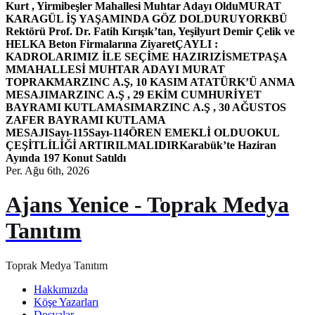
Kurt , Yirmibeşler Mahallesi Muhtar Adayı Oldu
MURAT
KARAGÜL İŞ YAŞAMINDA GÖZ DOLDURUYOR
KBÜ
Rektörü Prof. Dr. Fatih Kırışık’tan, Yeşilyurt Demir Çelik ve
HELKA Beton Firmalarına Ziyaret
ÇAYLI :
KADROLARIMIZ İLE SEÇİME HAZIRIZ
İSMETPAŞA
MMAHALLESİ MUHTAR ADAYI MURAT
TOPRAK
MARZINC A.Ş, 10 KASIM ATATÜRK’Ü ANMA
MESAJI
MARZINC A.Ş , 29 EKİM CUMHURİYET
BAYRAMI KUTLAMASI
MARZINC A.Ş , 30 AĞUSTOS
ZAFER BAYRAMI KUTLAMA
MESAJI
Sayı-115
Sayı-114
ÖREN EMEKLİ OLDU
OKUL
ÇEŞİTLİLİĞİ ARTIRILMALIDIR
Karabük’te Haziran
Ayında 197 Konut Satıldı
Per. Ağu 6th, 2026
Ajans Yenice - Toprak Medya
Tanıtım
Toprak Medya Tanıtım
Hakkımızda
Köşe Yazarları
Dosyalar