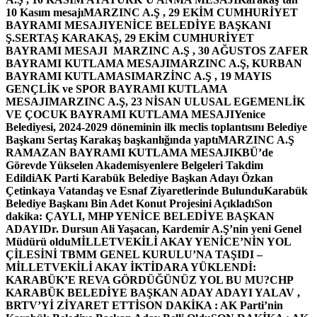
10 Kasım mesajı
MARZINC A.Ş , 29 EKİM CUMHURİYET
BAYRAMI MESAJI
YENİCE BELEDİYE BAŞKANI
Ş.SERTAŞ KARAKAŞ, 29 EKİM CUMHURİYET
BAYRAMI MESAJI
MARZINC A.Ş , 30 AĞUSTOS ZAFER
BAYRAMI KUTLAMA MESAJI
MARZINC A.Ş, KURBAN
BAYRAMI KUTLAMASI
MARZİNC A.Ş , 19 MAYIS
GENÇLİK ve SPOR BAYRAMI KUTLAMA
MESAJI
MARZINC A.Ş, 23 NİSAN ULUSAL EGEMENLİK
VE ÇOCUK BAYRAMI KUTLAMA MESAJI
Yenice
Belediyesi, 2024-2029 döneminin ilk meclis toplantısını Belediye
Başkanı Sertaş Karakaş başkanlığında yaptı
MARZINC A.Ş
RAMAZAN BAYRAMI KUTLAMA MESAJI
KBÜ’de
Görevde Yükselen Akademisyenlere Belgeleri Takdim
Edildi
AK Parti Karabük Belediye Başkan Adayı Özkan
Çetinkaya Vatandaş ve Esnaf Ziyaretlerinde Bulundu
Karabük
Belediye Başkanı Bin Adet Konut Projesini Açıkladı
Son
dakika: ÇAYLI, MHP YENİCE BELEDİYE BAŞKAN
ADAYI
Dr. Dursun Ali Yaşacan, Kardemir A.Ş’nin yeni Genel
Müdürü oldu
MİLLETVEKİLİ AKAY YENİCE’NİN YOL
ÇİLESİNİ TBMM GENEL KURULU’NA TAŞIDI –
MİLLETVEKİLİ AKAY İKTİDARA YÜKLENDİ:
KARABÜK’E REVA GÖRDÜĞÜNÜZ YOL BU MU?
CHP
KARABÜK BELEDİYE BAŞKAN ADAY ADAYI YALAV ,
BRTV’Yİ ZİYARET ETTİ
SON DAKİKA : AK Parti’nin