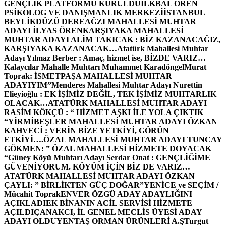
GENÇLİK PLATFORMU KURULDU
İLKBAL ÖREN
PSİKOLOG VE DANIŞMANLIK MERKEZİ
İSTANBUL
BEYLİKDÜZÜ DEREAĞZI MAHALLESİ MUHTAR
ADAYI İLYAS ÖREN
KARŞIYAKA MAHALLESİ
MUHTAR ADAYI ALİM TAKICAK : BİZ KAZANACAĞIZ,
KARŞIYAKA KAZANACAK…
Atatürk Mahallesi Muhtar
Adayı Yılmaz Berber : Amaç, hizmet ise, BİZDE VARIZ…
Kalaycılar Mahalle Muhtarı Muhammet Karadöngel
Murat
Toprak: İSMETPAŞA MAHALLESİ MUHTAR
ADAYIYIM”
Menderes Mahallesi Muhtar Adayı Nurettin
Elieyioğlu : EK İŞİMİZ DEĞİL, TEK İŞİMİZ MUHTARLIK
OLACAK…
ATATÜRK MAHALLESİ MUHTAR ADAYI
RASİM KÖKÇÜ : “ HİZMET AŞKI İLE YOLA ÇIKTIK
“
YİRMİBEŞLER MAHALLESİ MUHTAR ADAYI ÖZKAN
KAHVECİ : VERİN BİZE YETKİYİ, GÖRÜN
ETKİYİ….
ÖZAL MAHALLESİ MUHTAR ADAYI TUNCAY
GÖKMEN: ” ÖZAL MAHALLESİ HİZMETE DOYACAK
“
Güney Köyü Muhtarı Adayı Serdar Onat : GENÇLİĞİME
GÜVENİYORUM. KÖYÜM İÇİN BİZ DE VARIZ…
ATATÜRK MAHALLESİ MUHTAR ADAYI ÖZKAN
ÇAYLI: ” BİRLİKTEN GÜÇ DOĞAR”
YENİCE ve SEÇİM /
Mücahit Toprak
ENVER ÖZGÜ ADAY ADAYLIĞINI
AÇIKLADI
EK BİNANIN ACİL SERVİSİ HİZMETE
AÇILDI
ÇANAKCI, İL GENEL MECLİS ÜYESİ ADAY
ADAYI OLDU
YENTAŞ ORMAN ÜRÜNLERİ A.Ş
Turgut