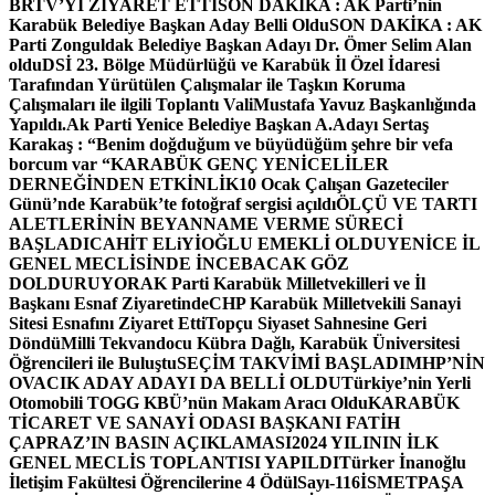
BRTV’Yİ ZİYARET ETTİ
SON DAKİKA : AK Parti’nin
Karabük Belediye Başkan Aday Belli Oldu
SON DAKİKA : AK
Parti Zonguldak Belediye Başkan Adayı Dr. Ömer Selim Alan
oldu
DSİ 23. Bölge Müdürlüğü ve Karabük İl Özel İdaresi
Tarafından Yürütülen Çalışmalar ile Taşkın Koruma
Çalışmaları ile ilgili Toplantı ValiMustafa Yavuz Başkanlığında
Yapıldı.
Ak Parti Yenice Belediye Başkan A.Adayı Sertaş
Karakaş : “Benim doğduğum ve büyüdüğüm şehre bir vefa
borcum var “
KARABÜK GENÇ YENİCELİLER
DERNEĞİNDEN ETKİNLİK
10 Ocak Çalışan Gazeteciler
Günü’nde Karabük’te fotoğraf sergisi açıldı
ÖLÇÜ VE TARTI
ALETLERİNİN BEYANNAME VERME SÜRECİ
BAŞLADI
CAHİT ELiYİOĞLU EMEKLİ OLDU
YENİCE İL
GENEL MECLİSİNDE İNCEBACAK GÖZ
DOLDURUYOR
AK Parti Karabük Milletvekilleri ve İl
Başkanı Esnaf Ziyaretinde
CHP Karabük Milletvekili Sanayi
Sitesi Esnafını Ziyaret Etti
Topçu Siyaset Sahnesine Geri
Döndü
Milli Tekvandocu Kübra Dağlı, Karabük Üniversitesi
Öğrencileri ile Buluştu
SEÇİM TAKVİMİ BAŞLADI
MHP’NİN
OVACIK ADAY ADAYI DA BELLİ OLDU
Türkiye’nin Yerli
Otomobili TOGG KBÜ’nün Makam Aracı Oldu
KARABÜK
TİCARET VE SANAYİ ODASI BAŞKANI FATİH
ÇAPRAZ’IN BASIN AÇIKLAMASI
2024 YILININ İLK
GENEL MECLİS TOPLANTISI YAPILDI
Türker İnanoğlu
İletişim Fakültesi Öğrencilerine 4 Ödül
Sayı-116
İSMETPAŞA