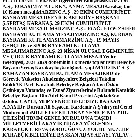
PLATFORMU Üniversite Öğrencileri Buluşması
MARZINC
A.Ş , 10 KASIM ATATÜRK’Ü ANMA MESAJI
Karakaş’tan
10 Kasım mesajı
MARZINC A.Ş , 29 EKİM CUMHURİYET
BAYRAMI MESAJI
YENİCE BELEDİYE BAŞKANI
Ş.SERTAŞ KARAKAŞ, 29 EKİM CUMHURİYET
BAYRAMI MESAJI
MARZINC A.Ş , 30 AĞUSTOS ZAFER
BAYRAMI KUTLAMA MESAJI
MARZINC A.Ş, KURBAN
BAYRAMI KUTLAMASI
MARZİNC A.Ş , 19 MAYIS
GENÇLİK ve SPOR BAYRAMI KUTLAMA
MESAJI
MARZINC A.Ş, 23 NİSAN ULUSAL EGEMENLİK
VE ÇOCUK BAYRAMI KUTLAMA MESAJI
Yenice
Belediyesi, 2024-2029 döneminin ilk meclis toplantısını Belediye
Başkanı Sertaş Karakaş başkanlığında yaptı
MARZINC A.Ş
RAMAZAN BAYRAMI KUTLAMA MESAJI
KBÜ’de
Görevde Yükselen Akademisyenlere Belgeleri Takdim
Edildi
AK Parti Karabük Belediye Başkan Adayı Özkan
Çetinkaya Vatandaş ve Esnaf Ziyaretlerinde Bulundu
Karabük
Belediye Başkanı Bin Adet Konut Projesini Açıkladı
Son
dakika: ÇAYLI, MHP YENİCE BELEDİYE BAŞKAN
ADAYI
Dr. Dursun Ali Yaşacan, Kardemir A.Ş’nin yeni Genel
Müdürü oldu
MİLLETVEKİLİ AKAY YENİCE’NİN YOL
ÇİLESİNİ TBMM GENEL KURULU’NA TAŞIDI –
MİLLETVEKİLİ AKAY İKTİDARA YÜKLENDİ:
KARABÜK’E REVA GÖRDÜĞÜNÜZ YOL BU MU?
CHP
KARABÜK BELEDİYE BAŞKAN ADAY ADAYI YALAV ,