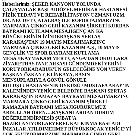
Haberlerimiz:
ŞEKER KANYONU YOLUNDA
ÇALIŞMALAR BAŞLADI
ÖZEL MEDİKAR HASTANESİ
FİZİK TEDAVİ VE REHABİLİTASYON UZMANI UZM.
DR. NECDET ÇATALBAŞ İLE RÖPORTAJ
MARZINC
MARMARA ÇİNKO GERİ KAZANIM ŞİRKETİ KURBAN
BAYRAMI KUTLAMA MESAJI
GENÇ AN-KA
BÜYÜKLERİNİN İZİNDE
BAŞKAN SERTAŞ
KARAKAŞ’TAN 19 MAYIS MESAJI
MARZINC
MARMARA ÇİNKO GERİ KAZANIM A.Ş , 19 MAYIS
GENÇLİK VE SPOR BAYRAMI KUTLAMA
MESAJI
KAYMAKAM MERT ÇANGA’DAN OKULLARA
ZİYARET
HASTANE ARSASI GÜNDEMDEKİ YERİNİ
KORUYOR
KARABÜK’ÜN GELECEĞİNE YÖN VEREN
BAŞKAN ÖZKAN ÇETİNKAYA, BASIN
MENSUPLARIYLA GÖNÜL GÖNÜLE
BULUŞTU
HASTANENİN ÖYKÜSÜ / MUSTAFA AKAY’IN
KALEMİNDEN
YENİCE BELEDİYE BAŞKANI SERTAŞ
KARAKAŞ’IN RAMAZAN BAYRAMI MESAJI
MARZINC
MARMARA ÇİNKO GERİ KAZANIM ŞİRKETİ
RAMAZAN BAYRAMI MESAJI
GURURUMUZ
ABDULLAH ÖREN….
BAŞKANLARDAN DURUM
DEĞERLENDİRMESİ
8 ŞUBAT’A
HAZIRLANIYORLAR
YEREL KALKINMA BAŞLADI
İMZALAR ATILDI
MEHMET BÜYÜKKOÇAK YENİCE’Yİ
ÇOK SEVİYOR
MARZINC MARMARA ÇİNKO GERİ