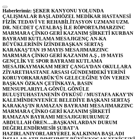
İçeriğe
atla
Haberlerimiz:
ŞEKER KANYONU YOLUNDA
ÇALIŞMALAR BAŞLADI
ÖZEL MEDİKAR HASTANESİ
FİZİK TEDAVİ VE REHABİLİTASYON UZMANI UZM.
DR. NECDET ÇATALBAŞ İLE RÖPORTAJ
MARZINC
MARMARA ÇİNKO GERİ KAZANIM ŞİRKETİ KURBAN
BAYRAMI KUTLAMA MESAJI
GENÇ AN-KA
BÜYÜKLERİNİN İZİNDE
BAŞKAN SERTAŞ
KARAKAŞ’TAN 19 MAYIS MESAJI
MARZINC
MARMARA ÇİNKO GERİ KAZANIM A.Ş , 19 MAYIS
GENÇLİK VE SPOR BAYRAMI KUTLAMA
MESAJI
KAYMAKAM MERT ÇANGA’DAN OKULLARA
ZİYARET
HASTANE ARSASI GÜNDEMDEKİ YERİNİ
KORUYOR
KARABÜK’ÜN GELECEĞİNE YÖN VEREN
BAŞKAN ÖZKAN ÇETİNKAYA, BASIN
MENSUPLARIYLA GÖNÜL GÖNÜLE
BULUŞTU
HASTANENİN ÖYKÜSÜ / MUSTAFA AKAY’IN
KALEMİNDEN
YENİCE BELEDİYE BAŞKANI SERTAŞ
KARAKAŞ’IN RAMAZAN BAYRAMI MESAJI
MARZINC
MARMARA ÇİNKO GERİ KAZANIM ŞİRKETİ
RAMAZAN BAYRAMI MESAJI
GURURUMUZ
ABDULLAH ÖREN….
BAŞKANLARDAN DURUM
DEĞERLENDİRMESİ
8 ŞUBAT’A
HAZIRLANIYORLAR
YEREL KALKINMA BAŞLADI