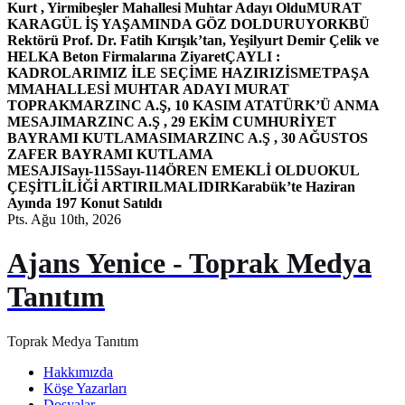
Kurt , Yirmibeşler Mahallesi Muhtar Adayı Oldu
MURAT
KARAGÜL İŞ YAŞAMINDA GÖZ DOLDURUYOR
KBÜ
Rektörü Prof. Dr. Fatih Kırışık’tan, Yeşilyurt Demir Çelik ve
HELKA Beton Firmalarına Ziyaret
ÇAYLI :
KADROLARIMIZ İLE SEÇİME HAZIRIZ
İSMETPAŞA
MMAHALLESİ MUHTAR ADAYI MURAT
TOPRAK
MARZINC A.Ş, 10 KASIM ATATÜRK’Ü ANMA
MESAJI
MARZINC A.Ş , 29 EKİM CUMHURİYET
BAYRAMI KUTLAMASI
MARZINC A.Ş , 30 AĞUSTOS
ZAFER BAYRAMI KUTLAMA
MESAJI
Sayı-115
Sayı-114
ÖREN EMEKLİ OLDU
OKUL
ÇEŞİTLİLİĞİ ARTIRILMALIDIR
Karabük’te Haziran
Ayında 197 Konut Satıldı
Pts. Ağu 10th, 2026
Ajans Yenice - Toprak Medya
Tanıtım
Toprak Medya Tanıtım
Hakkımızda
Köşe Yazarları
Dosyalar