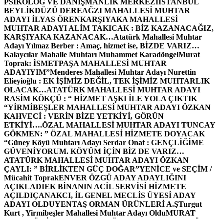
PSİKOLOG VE DANIŞMANLIK MERKEZİ
İSTANBUL
BEYLİKDÜZÜ DEREAĞZI MAHALLESİ MUHTAR
ADAYI İLYAS ÖREN
KARŞIYAKA MAHALLESİ
MUHTAR ADAYI ALİM TAKICAK : BİZ KAZANACAĞIZ,
KARŞIYAKA KAZANACAK…
Atatürk Mahallesi Muhtar
Adayı Yılmaz Berber : Amaç, hizmet ise, BİZDE VARIZ…
Kalaycılar Mahalle Muhtarı Muhammet Karadöngel
Murat
Toprak: İSMETPAŞA MAHALLESİ MUHTAR
ADAYIYIM”
Menderes Mahallesi Muhtar Adayı Nurettin
Elieyioğlu : EK İŞİMİZ DEĞİL, TEK İŞİMİZ MUHTARLIK
OLACAK…
ATATÜRK MAHALLESİ MUHTAR ADAYI
RASİM KÖKÇÜ : “ HİZMET AŞKI İLE YOLA ÇIKTIK
“
YİRMİBEŞLER MAHALLESİ MUHTAR ADAYI ÖZKAN
KAHVECİ : VERİN BİZE YETKİYİ, GÖRÜN
ETKİYİ….
ÖZAL MAHALLESİ MUHTAR ADAYI TUNCAY
GÖKMEN: ” ÖZAL MAHALLESİ HİZMETE DOYACAK
“
Güney Köyü Muhtarı Adayı Serdar Onat : GENÇLİĞİME
GÜVENİYORUM. KÖYÜM İÇİN BİZ DE VARIZ…
ATATÜRK MAHALLESİ MUHTAR ADAYI ÖZKAN
ÇAYLI: ” BİRLİKTEN GÜÇ DOĞAR”
YENİCE ve SEÇİM /
Mücahit Toprak
ENVER ÖZGÜ ADAY ADAYLIĞINI
AÇIKLADI
EK BİNANIN ACİL SERVİSİ HİZMETE
AÇILDI
ÇANAKCI, İL GENEL MECLİS ÜYESİ ADAY
ADAYI OLDU
YENTAŞ ORMAN ÜRÜNLERİ A.Ş
Turgut
Kurt , Yirmibeşler Mahallesi Muhtar Adayı Oldu
MURAT