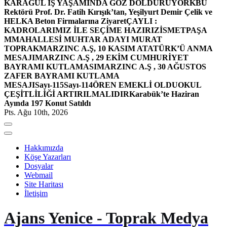
KARAGÜL İŞ YAŞAMINDA GÖZ DOLDURUYOR
KBÜ
Rektörü Prof. Dr. Fatih Kırışık’tan, Yeşilyurt Demir Çelik ve
HELKA Beton Firmalarına Ziyaret
ÇAYLI :
KADROLARIMIZ İLE SEÇİME HAZIRIZ
İSMETPAŞA
MMAHALLESİ MUHTAR ADAYI MURAT
TOPRAK
MARZINC A.Ş, 10 KASIM ATATÜRK’Ü ANMA
MESAJI
MARZINC A.Ş , 29 EKİM CUMHURİYET
BAYRAMI KUTLAMASI
MARZINC A.Ş , 30 AĞUSTOS
ZAFER BAYRAMI KUTLAMA
MESAJI
Sayı-115
Sayı-114
ÖREN EMEKLİ OLDU
OKUL
ÇEŞİTLİLİĞİ ARTIRILMALIDIR
Karabük’te Haziran
Ayında 197 Konut Satıldı
Pts. Ağu 10th, 2026
Hakkımızda
Köşe Yazarları
Dosyalar
Webmail
Site Haritası
İletişim
Ajans Yenice - Toprak Medya