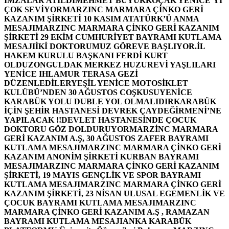
İMZALAR ATILDI
MEHMET BÜYÜKKOÇAK YENİCE’Yİ
ÇOK SEVİYOR
MARZINC MARMARA ÇİNKO GERİ
KAZANIM ŞİRKETİ 10 KASIM ATATÜRK’Ü ANMA
MESAJI
MARZINC MARMARA ÇİNKO GERİ KAZANIM
ŞİRKETİ 29 EKİM CUMHURİYET BAYRAMI KUTLAMA
MESAJI
İKİ DOKTORUMUZ GÖREVE BAŞLIYOR.
İL
HAKEM KURULU BAŞKANI FERDİ KURT
OLDU
ZONGULDAK MERKEZ HUZUREVİ YAŞLILARI
YENİCE IHLAMUR TERASA GEZİ
DÜZENLEDİLER
YEŞİL YENİCE MOTOSİKLET
KULÜBÜ’NDEN 30 AĞUSTOS COŞKUSU
YENİCE
KARABÜK YOLU DUBLE YOL OLMALIDIR
KARABÜK
İÇİN ŞEHİR HASTANESİ DEVREK ÇAYDEĞİRMENİ’NE
YAPILACAK !!
DEVLET HASTANESİNDE ÇOCUK
DOKTORU GÖZ DOLDURUYOR
MARZİNC MARMARA
GERİ KAZANIM A.Ş, 30 AĞUSTOS ZAFER BAYRAMI
KUTLAMA MESAJI
MARZINC MARMARA ÇİNKO GERİ
KAZANIM ANONİM ŞİRKETİ KURBAN BAYRAMI
MESAJI
MARZINC MARMARA ÇİNKO GERİ KAZANIM
ŞİRKETİ, 19 MAYIS GENÇLİK VE SPOR BAYRAMI
KUTLAMA MESAJI
MARZINC MARMARA ÇİNKO GERİ
KAZANIM ŞİRKETİ, 23 NİSAN ULUSAL EGEMENLİK VE
ÇOCUK BAYRAMI KUTLAMA MESAJI
MARZINC
MARMARA ÇİNKO GERİ KAZANIM A.Ş , RAMAZAN
BAYRAMI KUTLAMA MESAJI
ANKA KARABÜK