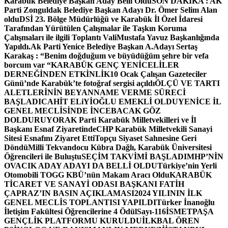
Karabük Belediye Başkan Aday Belli Oldu
SON DAKİKA : AK
Parti Zonguldak Belediye Başkan Adayı Dr. Ömer Selim Alan
oldu
DSİ 23. Bölge Müdürlüğü ve Karabük İl Özel İdaresi
Tarafından Yürütülen Çalışmalar ile Taşkın Koruma
Çalışmaları ile ilgili Toplantı ValiMustafa Yavuz Başkanlığında
Yapıldı.
Ak Parti Yenice Belediye Başkan A.Adayı Sertaş
Karakaş : “Benim doğduğum ve büyüdüğüm şehre bir vefa
borcum var “
KARABÜK GENÇ YENİCELİLER
DERNEĞİNDEN ETKİNLİK
10 Ocak Çalışan Gazeteciler
Günü’nde Karabük’te fotoğraf sergisi açıldı
ÖLÇÜ VE TARTI
ALETLERİNİN BEYANNAME VERME SÜRECİ
BAŞLADI
CAHİT ELiYİOĞLU EMEKLİ OLDU
YENİCE İL
GENEL MECLİSİNDE İNCEBACAK GÖZ
DOLDURUYOR
AK Parti Karabük Milletvekilleri ve İl
Başkanı Esnaf Ziyaretinde
CHP Karabük Milletvekili Sanayi
Sitesi Esnafını Ziyaret Etti
Topçu Siyaset Sahnesine Geri
Döndü
Milli Tekvandocu Kübra Dağlı, Karabük Üniversitesi
Öğrencileri ile Buluştu
SEÇİM TAKVİMİ BAŞLADI
MHP’NİN
OVACIK ADAY ADAYI DA BELLİ OLDU
Türkiye’nin Yerli
Otomobili TOGG KBÜ’nün Makam Aracı Oldu
KARABÜK
TİCARET VE SANAYİ ODASI BAŞKANI FATİH
ÇAPRAZ’IN BASIN AÇIKLAMASI
2024 YILININ İLK
GENEL MECLİS TOPLANTISI YAPILDI
Türker İnanoğlu
İletişim Fakültesi Öğrencilerine 4 Ödül
Sayı-116
İSMETPAŞA
GENÇLİK PLATFORMU KURULDU
İLKBAL ÖREN