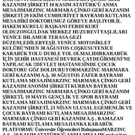
KAZANIM ŞİRKETİ 10 KASIM ATATÜRK’Ü ANMA
MESAJI
MARZINC MARMARA ÇİNKO GERİ KAZANIM
ŞİRKETİ 29 EKİM CUMHURİYET BAYRAMI KUTLAMA
MESAJI
İKİ DOKTORUMUZ GÖREVE BAŞLIYOR.
İL
HAKEM KURULU BAŞKANI FERDİ KURT
OLDU
ZONGULDAK MERKEZ HUZUREVİ YAŞLILARI
YENİCE IHLAMUR TERASA GEZİ
DÜZENLEDİLER
YEŞİL YENİCE MOTOSİKLET
KULÜBÜ’NDEN 30 AĞUSTOS COŞKUSU
YENİCE
KARABÜK YOLU DUBLE YOL OLMALIDIR
KARABÜK
İÇİN ŞEHİR HASTANESİ DEVREK ÇAYDEĞİRMENİ’NE
YAPILACAK !!
DEVLET HASTANESİNDE ÇOCUK
DOKTORU GÖZ DOLDURUYOR
MARZİNC MARMARA
GERİ KAZANIM A.Ş, 30 AĞUSTOS ZAFER BAYRAMI
KUTLAMA MESAJI
MARZINC MARMARA ÇİNKO GERİ
KAZANIM ANONİM ŞİRKETİ KURBAN BAYRAMI
MESAJI
MARZINC MARMARA ÇİNKO GERİ KAZANIM
ŞİRKETİ, 19 MAYIS GENÇLİK VE SPOR BAYRAMI
KUTLAMA MESAJI
MARZINC MARMARA ÇİNKO GERİ
KAZANIM ŞİRKETİ, 23 NİSAN ULUSAL EGEMENLİK VE
ÇOCUK BAYRAMI KUTLAMA MESAJI
MARZINC
MARMARA ÇİNKO GERİ KAZANIM A.Ş , RAMAZAN
BAYRAMI KUTLAMA MESAJI
ANKA KARABÜK
PLATFORMU Üniversite Öğrencileri Buluşması
MARZINC
A.Ş , 10 KASIM ATATÜRK’Ü ANMA MESAJI
Karakaş’tan