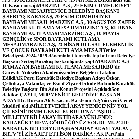
10 Kasım mesajı
MARZINC A.Ş , 29 EKİM CUMHURİYET
BAYRAMI MESAJI
YENİCE BELEDİYE BAŞKANI
Ş.SERTAŞ KARAKAŞ, 29 EKİM CUMHURİYET
BAYRAMI MESAJI
MARZINC A.Ş , 30 AĞUSTOS ZAFER
BAYRAMI KUTLAMA MESAJI
MARZINC A.Ş, KURBAN
BAYRAMI KUTLAMASI
MARZİNC A.Ş , 19 MAYIS
GENÇLİK ve SPOR BAYRAMI KUTLAMA
MESAJI
MARZINC A.Ş, 23 NİSAN ULUSAL EGEMENLİK
VE ÇOCUK BAYRAMI KUTLAMA MESAJI
Yenice
Belediyesi, 2024-2029 döneminin ilk meclis toplantısını Belediye
Başkanı Sertaş Karakaş başkanlığında yaptı
MARZINC A.Ş
RAMAZAN BAYRAMI KUTLAMA MESAJI
KBÜ’de
Görevde Yükselen Akademisyenlere Belgeleri Takdim
Edildi
AK Parti Karabük Belediye Başkan Adayı Özkan
Çetinkaya Vatandaş ve Esnaf Ziyaretlerinde Bulundu
Karabük
Belediye Başkanı Bin Adet Konut Projesini Açıkladı
Son
dakika: ÇAYLI, MHP YENİCE BELEDİYE BAŞKAN
ADAYI
Dr. Dursun Ali Yaşacan, Kardemir A.Ş’nin yeni Genel
Müdürü oldu
MİLLETVEKİLİ AKAY YENİCE’NİN YOL
ÇİLESİNİ TBMM GENEL KURULU’NA TAŞIDI –
MİLLETVEKİLİ AKAY İKTİDARA YÜKLENDİ:
KARABÜK’E REVA GÖRDÜĞÜNÜZ YOL BU MU?
CHP
KARABÜK BELEDİYE BAŞKAN ADAY ADAYI YALAV ,
BRTV’Yİ ZİYARET ETTİ
SON DAKİKA : AK Parti’nin