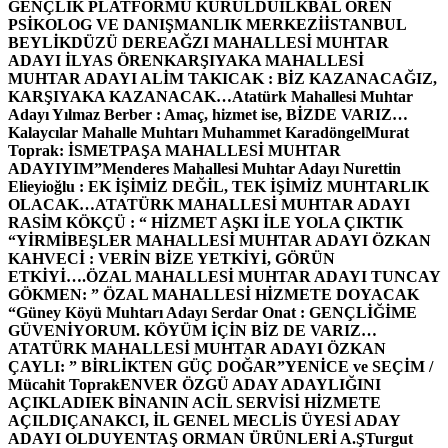
GENÇLİK PLATFORMU KURULDU
İLKBAL ÖREN
PSİKOLOG VE DANIŞMANLIK MERKEZİ
İSTANBUL
BEYLİKDÜZÜ DEREAĞZI MAHALLESİ MUHTAR
ADAYI İLYAS ÖREN
KARŞIYAKA MAHALLESİ
MUHTAR ADAYI ALİM TAKICAK : BİZ KAZANACAĞIZ,
KARŞIYAKA KAZANACAK…
Atatürk Mahallesi Muhtar
Adayı Yılmaz Berber : Amaç, hizmet ise, BİZDE VARIZ…
Kalaycılar Mahalle Muhtarı Muhammet Karadöngel
Murat
Toprak: İSMETPAŞA MAHALLESİ MUHTAR
ADAYIYIM”
Menderes Mahallesi Muhtar Adayı Nurettin
Elieyioğlu : EK İŞİMİZ DEĞİL, TEK İŞİMİZ MUHTARLIK
OLACAK…
ATATÜRK MAHALLESİ MUHTAR ADAYI
RASİM KÖKÇÜ : “ HİZMET AŞKI İLE YOLA ÇIKTIK
“
YİRMİBEŞLER MAHALLESİ MUHTAR ADAYI ÖZKAN
KAHVECİ : VERİN BİZE YETKİYİ, GÖRÜN
ETKİYİ….
ÖZAL MAHALLESİ MUHTAR ADAYI TUNCAY
GÖKMEN: ” ÖZAL MAHALLESİ HİZMETE DOYACAK
“
Güney Köyü Muhtarı Adayı Serdar Onat : GENÇLİĞİME
GÜVENİYORUM. KÖYÜM İÇİN BİZ DE VARIZ…
ATATÜRK MAHALLESİ MUHTAR ADAYI ÖZKAN
ÇAYLI: ” BİRLİKTEN GÜÇ DOĞAR”
YENİCE ve SEÇİM /
Mücahit Toprak
ENVER ÖZGÜ ADAY ADAYLIĞINI
AÇIKLADI
EK BİNANIN ACİL SERVİSİ HİZMETE
AÇILDI
ÇANAKCI, İL GENEL MECLİS ÜYESİ ADAY
ADAYI OLDU
YENTAŞ ORMAN ÜRÜNLERİ A.Ş
Turgut