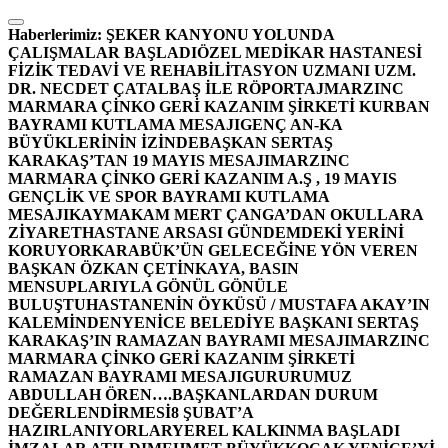
İçeriğe
atla
Haberlerimiz:
ŞEKER KANYONU YOLUNDA
ÇALIŞMALAR BAŞLADI
ÖZEL MEDİKAR HASTANESİ
FİZİK TEDAVİ VE REHABİLİTASYON UZMANI UZM.
DR. NECDET ÇATALBAŞ İLE RÖPORTAJ
MARZINC
MARMARA ÇİNKO GERİ KAZANIM ŞİRKETİ KURBAN
BAYRAMI KUTLAMA MESAJI
GENÇ AN-KA
BÜYÜKLERİNİN İZİNDE
BAŞKAN SERTAŞ
KARAKAŞ’TAN 19 MAYIS MESAJI
MARZINC
MARMARA ÇİNKO GERİ KAZANIM A.Ş , 19 MAYIS
GENÇLİK VE SPOR BAYRAMI KUTLAMA
MESAJI
KAYMAKAM MERT ÇANGA’DAN OKULLARA
ZİYARET
HASTANE ARSASI GÜNDEMDEKİ YERİNİ
KORUYOR
KARABÜK’ÜN GELECEĞİNE YÖN VEREN
BAŞKAN ÖZKAN ÇETİNKAYA, BASIN
MENSUPLARIYLA GÖNÜL GÖNÜLE
BULUŞTU
HASTANENİN ÖYKÜSÜ / MUSTAFA AKAY’IN
KALEMİNDEN
YENİCE BELEDİYE BAŞKANI SERTAŞ
KARAKAŞ’IN RAMAZAN BAYRAMI MESAJI
MARZINC
MARMARA ÇİNKO GERİ KAZANIM ŞİRKETİ
RAMAZAN BAYRAMI MESAJI
GURURUMUZ
ABDULLAH ÖREN….
BAŞKANLARDAN DURUM
DEĞERLENDİRMESİ
8 ŞUBAT’A
HAZIRLANIYORLAR
YEREL KALKINMA BAŞLADI