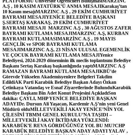
PLATFORMU Üniversite Öğrencileri Buluşması
MARZINC
A.Ş , 10 KASIM ATATÜRK’Ü ANMA MESAJI
Karakaş’tan
10 Kasım mesajı
MARZINC A.Ş , 29 EKİM CUMHURİYET
BAYRAMI MESAJI
YENİCE BELEDİYE BAŞKANI
Ş.SERTAŞ KARAKAŞ, 29 EKİM CUMHURİYET
BAYRAMI MESAJI
MARZINC A.Ş , 30 AĞUSTOS ZAFER
BAYRAMI KUTLAMA MESAJI
MARZINC A.Ş, KURBAN
BAYRAMI KUTLAMASI
MARZİNC A.Ş , 19 MAYIS
GENÇLİK ve SPOR BAYRAMI KUTLAMA
MESAJI
MARZINC A.Ş, 23 NİSAN ULUSAL EGEMENLİK
VE ÇOCUK BAYRAMI KUTLAMA MESAJI
Yenice
Belediyesi, 2024-2029 döneminin ilk meclis toplantısını Belediye
Başkanı Sertaş Karakaş başkanlığında yaptı
MARZINC A.Ş
RAMAZAN BAYRAMI KUTLAMA MESAJI
KBÜ’de
Görevde Yükselen Akademisyenlere Belgeleri Takdim
Edildi
AK Parti Karabük Belediye Başkan Adayı Özkan
Çetinkaya Vatandaş ve Esnaf Ziyaretlerinde Bulundu
Karabük
Belediye Başkanı Bin Adet Konut Projesini Açıkladı
Son
dakika: ÇAYLI, MHP YENİCE BELEDİYE BAŞKAN
ADAYI
Dr. Dursun Ali Yaşacan, Kardemir A.Ş’nin yeni Genel
Müdürü oldu
MİLLETVEKİLİ AKAY YENİCE’NİN YOL
ÇİLESİNİ TBMM GENEL KURULU’NA TAŞIDI –
MİLLETVEKİLİ AKAY İKTİDARA YÜKLENDİ:
KARABÜK’E REVA GÖRDÜĞÜNÜZ YOL BU MU?
CHP
KARABÜK BELEDİYE BAŞKAN ADAY ADAYI YALAV ,