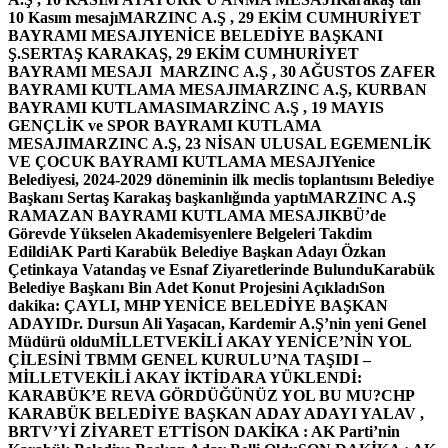
10 Kasım mesajı
MARZINC A.Ş , 29 EKİM CUMHURİYET
BAYRAMI MESAJI
YENİCE BELEDİYE BAŞKANI
Ş.SERTAŞ KARAKAŞ, 29 EKİM CUMHURİYET
BAYRAMI MESAJI
MARZINC A.Ş , 30 AĞUSTOS ZAFER
BAYRAMI KUTLAMA MESAJI
MARZINC A.Ş, KURBAN
BAYRAMI KUTLAMASI
MARZİNC A.Ş , 19 MAYIS
GENÇLİK ve SPOR BAYRAMI KUTLAMA
MESAJI
MARZINC A.Ş, 23 NİSAN ULUSAL EGEMENLİK
VE ÇOCUK BAYRAMI KUTLAMA MESAJI
Yenice
Belediyesi, 2024-2029 döneminin ilk meclis toplantısını Belediye
Başkanı Sertaş Karakaş başkanlığında yaptı
MARZINC A.Ş
RAMAZAN BAYRAMI KUTLAMA MESAJI
KBÜ’de
Görevde Yükselen Akademisyenlere Belgeleri Takdim
Edildi
AK Parti Karabük Belediye Başkan Adayı Özkan
Çetinkaya Vatandaş ve Esnaf Ziyaretlerinde Bulundu
Karabük
Belediye Başkanı Bin Adet Konut Projesini Açıkladı
Son
dakika: ÇAYLI, MHP YENİCE BELEDİYE BAŞKAN
ADAYI
Dr. Dursun Ali Yaşacan, Kardemir A.Ş’nin yeni Genel
Müdürü oldu
MİLLETVEKİLİ AKAY YENİCE’NİN YOL
ÇİLESİNİ TBMM GENEL KURULU’NA TAŞIDI –
MİLLETVEKİLİ AKAY İKTİDARA YÜKLENDİ:
KARABÜK’E REVA GÖRDÜĞÜNÜZ YOL BU MU?
CHP
KARABÜK BELEDİYE BAŞKAN ADAY ADAYI YALAV ,
BRTV’Yİ ZİYARET ETTİ
SON DAKİKA : AK Parti’nin