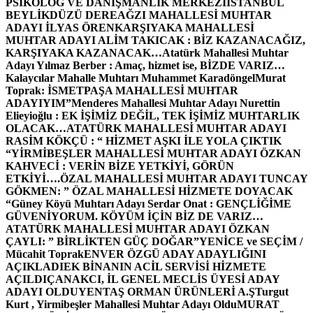
PSİKOLOG VE DANIŞMANLIK MERKEZİ
İSTANBUL
BEYLİKDÜZÜ DEREAĞZI MAHALLESİ MUHTAR
ADAYI İLYAS ÖREN
KARŞIYAKA MAHALLESİ
MUHTAR ADAYI ALİM TAKICAK : BİZ KAZANACAĞIZ,
KARŞIYAKA KAZANACAK…
Atatürk Mahallesi Muhtar
Adayı Yılmaz Berber : Amaç, hizmet ise, BİZDE VARIZ…
Kalaycılar Mahalle Muhtarı Muhammet Karadöngel
Murat
Toprak: İSMETPAŞA MAHALLESİ MUHTAR
ADAYIYIM”
Menderes Mahallesi Muhtar Adayı Nurettin
Elieyioğlu : EK İŞİMİZ DEĞİL, TEK İŞİMİZ MUHTARLIK
OLACAK…
ATATÜRK MAHALLESİ MUHTAR ADAYI
RASİM KÖKÇÜ : “ HİZMET AŞKI İLE YOLA ÇIKTIK
“
YİRMİBEŞLER MAHALLESİ MUHTAR ADAYI ÖZKAN
KAHVECİ : VERİN BİZE YETKİYİ, GÖRÜN
ETKİYİ….
ÖZAL MAHALLESİ MUHTAR ADAYI TUNCAY
GÖKMEN: ” ÖZAL MAHALLESİ HİZMETE DOYACAK
“
Güney Köyü Muhtarı Adayı Serdar Onat : GENÇLİĞİME
GÜVENİYORUM. KÖYÜM İÇİN BİZ DE VARIZ…
ATATÜRK MAHALLESİ MUHTAR ADAYI ÖZKAN
ÇAYLI: ” BİRLİKTEN GÜÇ DOĞAR”
YENİCE ve SEÇİM /
Mücahit Toprak
ENVER ÖZGÜ ADAY ADAYLIĞINI
AÇIKLADI
EK BİNANIN ACİL SERVİSİ HİZMETE
AÇILDI
ÇANAKCI, İL GENEL MECLİS ÜYESİ ADAY
ADAYI OLDU
YENTAŞ ORMAN ÜRÜNLERİ A.Ş
Turgut
Kurt , Yirmibeşler Mahallesi Muhtar Adayı Oldu
MURAT