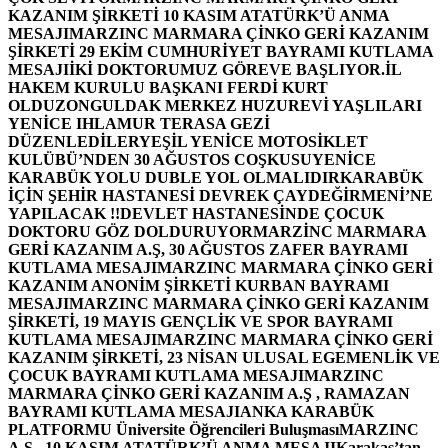
KAZANIM ŞİRKETİ 10 KASIM ATATÜRK’Ü ANMA
MESAJI
MARZINC MARMARA ÇİNKO GERİ KAZANIM
ŞİRKETİ 29 EKİM CUMHURİYET BAYRAMI KUTLAMA
MESAJI
İKİ DOKTORUMUZ GÖREVE BAŞLIYOR.
İL
HAKEM KURULU BAŞKANI FERDİ KURT
OLDU
ZONGULDAK MERKEZ HUZUREVİ YAŞLILARI
YENİCE IHLAMUR TERASA GEZİ
DÜZENLEDİLER
YEŞİL YENİCE MOTOSİKLET
KULÜBÜ’NDEN 30 AĞUSTOS COŞKUSU
YENİCE
KARABÜK YOLU DUBLE YOL OLMALIDIR
KARABÜK
İÇİN ŞEHİR HASTANESİ DEVREK ÇAYDEĞİRMENİ’NE
YAPILACAK !!
DEVLET HASTANESİNDE ÇOCUK
DOKTORU GÖZ DOLDURUYOR
MARZİNC MARMARA
GERİ KAZANIM A.Ş, 30 AĞUSTOS ZAFER BAYRAMI
KUTLAMA MESAJI
MARZINC MARMARA ÇİNKO GERİ
KAZANIM ANONİM ŞİRKETİ KURBAN BAYRAMI
MESAJI
MARZINC MARMARA ÇİNKO GERİ KAZANIM
ŞİRKETİ, 19 MAYIS GENÇLİK VE SPOR BAYRAMI
KUTLAMA MESAJI
MARZINC MARMARA ÇİNKO GERİ
KAZANIM ŞİRKETİ, 23 NİSAN ULUSAL EGEMENLİK VE
ÇOCUK BAYRAMI KUTLAMA MESAJI
MARZINC
MARMARA ÇİNKO GERİ KAZANIM A.Ş , RAMAZAN
BAYRAMI KUTLAMA MESAJI
ANKA KARABÜK
PLATFORMU Üniversite Öğrencileri Buluşması
MARZINC
A.Ş , 10 KASIM ATATÜRK’Ü ANMA MESAJI
Karakaş’tan