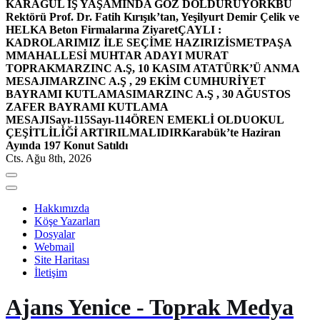
KARAGÜL İŞ YAŞAMINDA GÖZ DOLDURUYOR
KBÜ
Rektörü Prof. Dr. Fatih Kırışık’tan, Yeşilyurt Demir Çelik ve
HELKA Beton Firmalarına Ziyaret
ÇAYLI :
KADROLARIMIZ İLE SEÇİME HAZIRIZ
İSMETPAŞA
MMAHALLESİ MUHTAR ADAYI MURAT
TOPRAK
MARZINC A.Ş, 10 KASIM ATATÜRK’Ü ANMA
MESAJI
MARZINC A.Ş , 29 EKİM CUMHURİYET
BAYRAMI KUTLAMASI
MARZINC A.Ş , 30 AĞUSTOS
ZAFER BAYRAMI KUTLAMA
MESAJI
Sayı-115
Sayı-114
ÖREN EMEKLİ OLDU
OKUL
ÇEŞİTLİLİĞİ ARTIRILMALIDIR
Karabük’te Haziran
Ayında 197 Konut Satıldı
Cts. Ağu 8th, 2026
Hakkımızda
Köşe Yazarları
Dosyalar
Webmail
Site Haritası
İletişim
Ajans Yenice - Toprak Medya