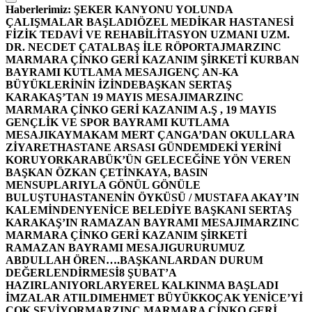
Haberlerimiz:
ŞEKER KANYONU YOLUNDA
ÇALIŞMALAR BAŞLADI
ÖZEL MEDİKAR HASTANESİ
FİZİK TEDAVİ VE REHABİLİTASYON UZMANI UZM.
DR. NECDET ÇATALBAŞ İLE RÖPORTAJ
MARZINC
MARMARA ÇİNKO GERİ KAZANIM ŞİRKETİ KURBAN
BAYRAMI KUTLAMA MESAJI
GENÇ AN-KA
BÜYÜKLERİNİN İZİNDE
BAŞKAN SERTAŞ
KARAKAŞ’TAN 19 MAYIS MESAJI
MARZINC
MARMARA ÇİNKO GERİ KAZANIM A.Ş , 19 MAYIS
GENÇLİK VE SPOR BAYRAMI KUTLAMA
MESAJI
KAYMAKAM MERT ÇANGA’DAN OKULLARA
ZİYARET
HASTANE ARSASI GÜNDEMDEKİ YERİNİ
KORUYOR
KARABÜK’ÜN GELECEĞİNE YÖN VEREN
BAŞKAN ÖZKAN ÇETİNKAYA, BASIN
MENSUPLARIYLA GÖNÜL GÖNÜLE
BULUŞTU
HASTANENİN ÖYKÜSÜ / MUSTAFA AKAY’IN
KALEMİNDEN
YENİCE BELEDİYE BAŞKANI SERTAŞ
KARAKAŞ’IN RAMAZAN BAYRAMI MESAJI
MARZINC
MARMARA ÇİNKO GERİ KAZANIM ŞİRKETİ
RAMAZAN BAYRAMI MESAJI
GURURUMUZ
ABDULLAH ÖREN….
BAŞKANLARDAN DURUM
DEĞERLENDİRMESİ
8 ŞUBAT’A
HAZIRLANIYORLAR
YEREL KALKINMA BAŞLADI
İMZALAR ATILDI
MEHMET BÜYÜKKOÇAK YENİCE’Yİ
ÇOK SEVİYOR
MARZINC MARMARA ÇİNKO GERİ