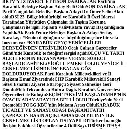
BRTV’Yİ ZİYARET ETTİ
SON DAKİKA : AK Parti’nin
Karabük Belediye Başkan Aday Belli Oldu
SON DAKİKA : AK
Parti Zonguldak Belediye Başkan Adayı Dr. Ömer Selim Alan
oldu
DSİ 23. Bölge Müdürlüğü ve Karabük İl Özel İdaresi
Tarafından Yürütülen Çalışmalar ile Taşkın Koruma
Çalışmaları ile ilgili Toplantı ValiMustafa Yavuz Başkanlığında
Yapıldı.
Ak Parti Yenice Belediye Başkan A.Adayı Sertaş
Karakaş : “Benim doğduğum ve büyüdüğüm şehre bir vefa
borcum var “
KARABÜK GENÇ YENİCELİLER
DERNEĞİNDEN ETKİNLİK
10 Ocak Çalışan Gazeteciler
Günü’nde Karabük’te fotoğraf sergisi açıldı
ÖLÇÜ VE TARTI
ALETLERİNİN BEYANNAME VERME SÜRECİ
BAŞLADI
CAHİT ELiYİOĞLU EMEKLİ OLDU
YENİCE İL
GENEL MECLİSİNDE İNCEBACAK GÖZ
DOLDURUYOR
AK Parti Karabük Milletvekilleri ve İl
Başkanı Esnaf Ziyaretinde
CHP Karabük Milletvekili Sanayi
Sitesi Esnafını Ziyaret Etti
Topçu Siyaset Sahnesine Geri
Döndü
Milli Tekvandocu Kübra Dağlı, Karabük Üniversitesi
Öğrencileri ile Buluştu
SEÇİM TAKVİMİ BAŞLADI
MHP’NİN
OVACIK ADAY ADAYI DA BELLİ OLDU
Türkiye’nin Yerli
Otomobili TOGG KBÜ’nün Makam Aracı Oldu
KARABÜK
TİCARET VE SANAYİ ODASI BAŞKANI FATİH
ÇAPRAZ’IN BASIN AÇIKLAMASI
2024 YILININ İLK
GENEL MECLİS TOPLANTISI YAPILDI
Türker İnanoğlu
İletişim Fakültesi Öğrencilerine 4 Ödül
Sayı-116
İSMETPAŞA