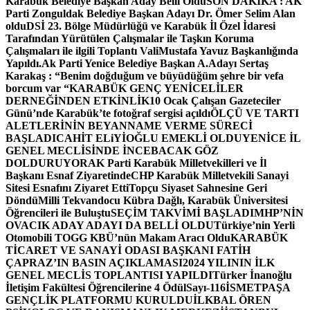
Karabük Belediye Başkan Aday Belli Oldu
SON DAKİKA : AK
Parti Zonguldak Belediye Başkan Adayı Dr. Ömer Selim Alan
oldu
DSİ 23. Bölge Müdürlüğü ve Karabük İl Özel İdaresi
Tarafından Yürütülen Çalışmalar ile Taşkın Koruma
Çalışmaları ile ilgili Toplantı ValiMustafa Yavuz Başkanlığında
Yapıldı.
Ak Parti Yenice Belediye Başkan A.Adayı Sertaş
Karakaş : “Benim doğduğum ve büyüdüğüm şehre bir vefa
borcum var “
KARABÜK GENÇ YENİCELİLER
DERNEĞİNDEN ETKİNLİK
10 Ocak Çalışan Gazeteciler
Günü’nde Karabük’te fotoğraf sergisi açıldı
ÖLÇÜ VE TARTI
ALETLERİNİN BEYANNAME VERME SÜRECİ
BAŞLADI
CAHİT ELiYİOĞLU EMEKLİ OLDU
YENİCE İL
GENEL MECLİSİNDE İNCEBACAK GÖZ
DOLDURUYOR
AK Parti Karabük Milletvekilleri ve İl
Başkanı Esnaf Ziyaretinde
CHP Karabük Milletvekili Sanayi
Sitesi Esnafını Ziyaret Etti
Topçu Siyaset Sahnesine Geri
Döndü
Milli Tekvandocu Kübra Dağlı, Karabük Üniversitesi
Öğrencileri ile Buluştu
SEÇİM TAKVİMİ BAŞLADI
MHP’NİN
OVACIK ADAY ADAYI DA BELLİ OLDU
Türkiye’nin Yerli
Otomobili TOGG KBÜ’nün Makam Aracı Oldu
KARABÜK
TİCARET VE SANAYİ ODASI BAŞKANI FATİH
ÇAPRAZ’IN BASIN AÇIKLAMASI
2024 YILININ İLK
GENEL MECLİS TOPLANTISI YAPILDI
Türker İnanoğlu
İletişim Fakültesi Öğrencilerine 4 Ödül
Sayı-116
İSMETPAŞA
GENÇLİK PLATFORMU KURULDU
İLKBAL ÖREN