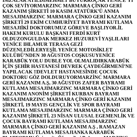
İMZALAR ATILDI
MEHMET BÜYÜKKOÇAK YENİCE’Yİ
ÇOK SEVİYOR
MARZINC MARMARA ÇİNKO GERİ
KAZANIM ŞİRKETİ 10 KASIM ATATÜRK’Ü ANMA
MESAJI
MARZINC MARMARA ÇİNKO GERİ KAZANIM
ŞİRKETİ 29 EKİM CUMHURİYET BAYRAMI KUTLAMA
MESAJI
İKİ DOKTORUMUZ GÖREVE BAŞLIYOR.
İL
HAKEM KURULU BAŞKANI FERDİ KURT
OLDU
ZONGULDAK MERKEZ HUZUREVİ YAŞLILARI
YENİCE IHLAMUR TERASA GEZİ
DÜZENLEDİLER
YEŞİL YENİCE MOTOSİKLET
KULÜBÜ’NDEN 30 AĞUSTOS COŞKUSU
YENİCE
KARABÜK YOLU DUBLE YOL OLMALIDIR
KARABÜK
İÇİN ŞEHİR HASTANESİ DEVREK ÇAYDEĞİRMENİ’NE
YAPILACAK !!
DEVLET HASTANESİNDE ÇOCUK
DOKTORU GÖZ DOLDURUYOR
MARZİNC MARMARA
GERİ KAZANIM A.Ş, 30 AĞUSTOS ZAFER BAYRAMI
KUTLAMA MESAJI
MARZINC MARMARA ÇİNKO GERİ
KAZANIM ANONİM ŞİRKETİ KURBAN BAYRAMI
MESAJI
MARZINC MARMARA ÇİNKO GERİ KAZANIM
ŞİRKETİ, 19 MAYIS GENÇLİK VE SPOR BAYRAMI
KUTLAMA MESAJI
MARZINC MARMARA ÇİNKO GERİ
KAZANIM ŞİRKETİ, 23 NİSAN ULUSAL EGEMENLİK VE
ÇOCUK BAYRAMI KUTLAMA MESAJI
MARZINC
MARMARA ÇİNKO GERİ KAZANIM A.Ş , RAMAZAN
BAYRAMI KUTLAMA MESAJI
ANKA KARABÜK