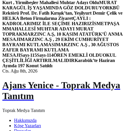
Kurt , Yirmibeşler Mahallesi Muhtar Adayı Oldu
MURAT
KARAGÜL İŞ YAŞAMINDA GÖZ DOLDURUYOR
KBÜ
Rektörü Prof. Dr. Fatih Kırışık’tan, Yeşilyurt Demir Çelik ve
HELKA Beton Firmalarına Ziyaret
ÇAYLI :
KADROLARIMIZ İLE SEÇİME HAZIRIZ
İSMETPAŞA
MMAHALLESİ MUHTAR ADAYI MURAT
TOPRAK
MARZINC A.Ş, 10 KASIM ATATÜRK’Ü ANMA
MESAJI
MARZINC A.Ş , 29 EKİM CUMHURİYET
BAYRAMI KUTLAMASI
MARZINC A.Ş , 30 AĞUSTOS
ZAFER BAYRAMI KUTLAMA
MESAJI
Sayı-115
Sayı-114
ÖREN EMEKLİ OLDU
OKUL
ÇEŞİTLİLİĞİ ARTIRILMALIDIR
Karabük’te Haziran
Ayında 197 Konut Satıldı
Cts. Ağu 8th, 2026
Ajans Yenice - Toprak Medya
Tanıtım
Toprak Medya Tanıtım
Hakkımızda
Köşe Yazarları
Dosyalar