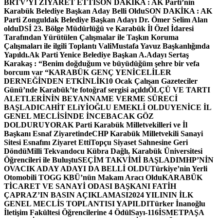
BRTV’Yİ ZİYARET ETTİ
SON DAKİKA : AK Parti’nin
Karabük Belediye Başkan Aday Belli Oldu
SON DAKİKA : AK
Parti Zonguldak Belediye Başkan Adayı Dr. Ömer Selim Alan
oldu
DSİ 23. Bölge Müdürlüğü ve Karabük İl Özel İdaresi
Tarafından Yürütülen Çalışmalar ile Taşkın Koruma
Çalışmaları ile ilgili Toplantı ValiMustafa Yavuz Başkanlığında
Yapıldı.
Ak Parti Yenice Belediye Başkan A.Adayı Sertaş
Karakaş : “Benim doğduğum ve büyüdüğüm şehre bir vefa
borcum var “
KARABÜK GENÇ YENİCELİLER
DERNEĞİNDEN ETKİNLİK
10 Ocak Çalışan Gazeteciler
Günü’nde Karabük’te fotoğraf sergisi açıldı
ÖLÇÜ VE TARTI
ALETLERİNİN BEYANNAME VERME SÜRECİ
BAŞLADI
CAHİT ELiYİOĞLU EMEKLİ OLDU
YENİCE İL
GENEL MECLİSİNDE İNCEBACAK GÖZ
DOLDURUYOR
AK Parti Karabük Milletvekilleri ve İl
Başkanı Esnaf Ziyaretinde
CHP Karabük Milletvekili Sanayi
Sitesi Esnafını Ziyaret Etti
Topçu Siyaset Sahnesine Geri
Döndü
Milli Tekvandocu Kübra Dağlı, Karabük Üniversitesi
Öğrencileri ile Buluştu
SEÇİM TAKVİMİ BAŞLADI
MHP’NİN
OVACIK ADAY ADAYI DA BELLİ OLDU
Türkiye’nin Yerli
Otomobili TOGG KBÜ’nün Makam Aracı Oldu
KARABÜK
TİCARET VE SANAYİ ODASI BAŞKANI FATİH
ÇAPRAZ’IN BASIN AÇIKLAMASI
2024 YILININ İLK
GENEL MECLİS TOPLANTISI YAPILDI
Türker İnanoğlu
İletişim Fakültesi Öğrencilerine 4 Ödül
Sayı-116
İSMETPAŞA