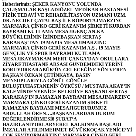
Haberlerimiz:
ŞEKER KANYONU YOLUNDA
ÇALIŞMALAR BAŞLADI
ÖZEL MEDİKAR HASTANESİ
FİZİK TEDAVİ VE REHABİLİTASYON UZMANI UZM.
DR. NECDET ÇATALBAŞ İLE RÖPORTAJ
MARZINC
MARMARA ÇİNKO GERİ KAZANIM ŞİRKETİ KURBAN
BAYRAMI KUTLAMA MESAJI
GENÇ AN-KA
BÜYÜKLERİNİN İZİNDE
BAŞKAN SERTAŞ
KARAKAŞ’TAN 19 MAYIS MESAJI
MARZINC
MARMARA ÇİNKO GERİ KAZANIM A.Ş , 19 MAYIS
GENÇLİK VE SPOR BAYRAMI KUTLAMA
MESAJI
KAYMAKAM MERT ÇANGA’DAN OKULLARA
ZİYARET
HASTANE ARSASI GÜNDEMDEKİ YERİNİ
KORUYOR
KARABÜK’ÜN GELECEĞİNE YÖN VEREN
BAŞKAN ÖZKAN ÇETİNKAYA, BASIN
MENSUPLARIYLA GÖNÜL GÖNÜLE
BULUŞTU
HASTANENİN ÖYKÜSÜ / MUSTAFA AKAY’IN
KALEMİNDEN
YENİCE BELEDİYE BAŞKANI SERTAŞ
KARAKAŞ’IN RAMAZAN BAYRAMI MESAJI
MARZINC
MARMARA ÇİNKO GERİ KAZANIM ŞİRKETİ
RAMAZAN BAYRAMI MESAJI
GURURUMUZ
ABDULLAH ÖREN….
BAŞKANLARDAN DURUM
DEĞERLENDİRMESİ
8 ŞUBAT’A
HAZIRLANIYORLAR
YEREL KALKINMA BAŞLADI
İMZALAR ATILDI
MEHMET BÜYÜKKOÇAK YENİCE’Yİ
ÇOK SEVİYOR
MARZINC MARMARA ÇİNKO GERİ