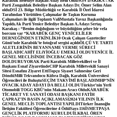
Karabük Belediye Başkan Aday Belli Oldu
SON DAKİKA : AK
Parti Zonguldak Belediye Başkan Adayı Dr. Ömer Selim Alan
oldu
DSİ 23. Bölge Müdürlüğü ve Karabük İl Özel İdaresi
Tarafından Yürütülen Çalışmalar ile Taşkın Koruma
Çalışmaları ile ilgili Toplantı ValiMustafa Yavuz Başkanlığında
Yapıldı.
Ak Parti Yenice Belediye Başkan A.Adayı Sertaş
Karakaş : “Benim doğduğum ve büyüdüğüm şehre bir vefa
borcum var “
KARABÜK GENÇ YENİCELİLER
DERNEĞİNDEN ETKİNLİK
10 Ocak Çalışan Gazeteciler
Günü’nde Karabük’te fotoğraf sergisi açıldı
ÖLÇÜ VE TARTI
ALETLERİNİN BEYANNAME VERME SÜRECİ
BAŞLADI
CAHİT ELiYİOĞLU EMEKLİ OLDU
YENİCE İL
GENEL MECLİSİNDE İNCEBACAK GÖZ
DOLDURUYOR
AK Parti Karabük Milletvekilleri ve İl
Başkanı Esnaf Ziyaretinde
CHP Karabük Milletvekili Sanayi
Sitesi Esnafını Ziyaret Etti
Topçu Siyaset Sahnesine Geri
Döndü
Milli Tekvandocu Kübra Dağlı, Karabük Üniversitesi
Öğrencileri ile Buluştu
SEÇİM TAKVİMİ BAŞLADI
MHP’NİN
OVACIK ADAY ADAYI DA BELLİ OLDU
Türkiye’nin Yerli
Otomobili TOGG KBÜ’nün Makam Aracı Oldu
KARABÜK
TİCARET VE SANAYİ ODASI BAŞKANI FATİH
ÇAPRAZ’IN BASIN AÇIKLAMASI
2024 YILININ İLK
GENEL MECLİS TOPLANTISI YAPILDI
Türker İnanoğlu
İletişim Fakültesi Öğrencilerine 4 Ödül
Sayı-116
İSMETPAŞA
GENÇLİK PLATFORMU KURULDU
İLKBAL ÖREN