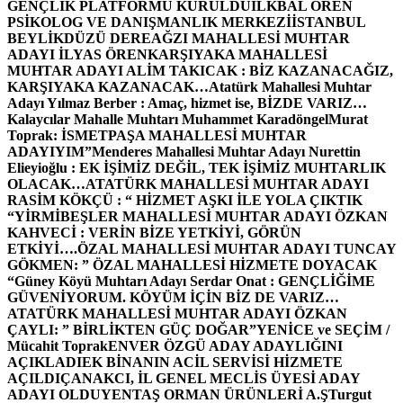
GENÇLİK PLATFORMU KURULDU
İLKBAL ÖREN
PSİKOLOG VE DANIŞMANLIK MERKEZİ
İSTANBUL
BEYLİKDÜZÜ DEREAĞZI MAHALLESİ MUHTAR
ADAYI İLYAS ÖREN
KARŞIYAKA MAHALLESİ
MUHTAR ADAYI ALİM TAKICAK : BİZ KAZANACAĞIZ,
KARŞIYAKA KAZANACAK…
Atatürk Mahallesi Muhtar
Adayı Yılmaz Berber : Amaç, hizmet ise, BİZDE VARIZ…
Kalaycılar Mahalle Muhtarı Muhammet Karadöngel
Murat
Toprak: İSMETPAŞA MAHALLESİ MUHTAR
ADAYIYIM”
Menderes Mahallesi Muhtar Adayı Nurettin
Elieyioğlu : EK İŞİMİZ DEĞİL, TEK İŞİMİZ MUHTARLIK
OLACAK…
ATATÜRK MAHALLESİ MUHTAR ADAYI
RASİM KÖKÇÜ : “ HİZMET AŞKI İLE YOLA ÇIKTIK
“
YİRMİBEŞLER MAHALLESİ MUHTAR ADAYI ÖZKAN
KAHVECİ : VERİN BİZE YETKİYİ, GÖRÜN
ETKİYİ….
ÖZAL MAHALLESİ MUHTAR ADAYI TUNCAY
GÖKMEN: ” ÖZAL MAHALLESİ HİZMETE DOYACAK
“
Güney Köyü Muhtarı Adayı Serdar Onat : GENÇLİĞİME
GÜVENİYORUM. KÖYÜM İÇİN BİZ DE VARIZ…
ATATÜRK MAHALLESİ MUHTAR ADAYI ÖZKAN
ÇAYLI: ” BİRLİKTEN GÜÇ DOĞAR”
YENİCE ve SEÇİM /
Mücahit Toprak
ENVER ÖZGÜ ADAY ADAYLIĞINI
AÇIKLADI
EK BİNANIN ACİL SERVİSİ HİZMETE
AÇILDI
ÇANAKCI, İL GENEL MECLİS ÜYESİ ADAY
ADAYI OLDU
YENTAŞ ORMAN ÜRÜNLERİ A.Ş
Turgut