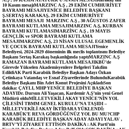
10 Kasım mesajı
MARZINC A.Ş , 29 EKİM CUMHURİYET
BAYRAMI MESAJI
YENİCE BELEDİYE BAŞKANI
Ş.SERTAŞ KARAKAŞ, 29 EKİM CUMHURİYET
BAYRAMI MESAJI
MARZINC A.Ş , 30 AĞUSTOS ZAFER
BAYRAMI KUTLAMA MESAJI
MARZINC A.Ş, KURBAN
BAYRAMI KUTLAMASI
MARZİNC A.Ş , 19 MAYIS
GENÇLİK ve SPOR BAYRAMI KUTLAMA
MESAJI
MARZINC A.Ş, 23 NİSAN ULUSAL EGEMENLİK
VE ÇOCUK BAYRAMI KUTLAMA MESAJI
Yenice
Belediyesi, 2024-2029 döneminin ilk meclis toplantısını Belediye
Başkanı Sertaş Karakaş başkanlığında yaptı
MARZINC A.Ş
RAMAZAN BAYRAMI KUTLAMA MESAJI
KBÜ’de
Görevde Yükselen Akademisyenlere Belgeleri Takdim
Edildi
AK Parti Karabük Belediye Başkan Adayı Özkan
Çetinkaya Vatandaş ve Esnaf Ziyaretlerinde Bulundu
Karabük
Belediye Başkanı Bin Adet Konut Projesini Açıkladı
Son
dakika: ÇAYLI, MHP YENİCE BELEDİYE BAŞKAN
ADAYI
Dr. Dursun Ali Yaşacan, Kardemir A.Ş’nin yeni Genel
Müdürü oldu
MİLLETVEKİLİ AKAY YENİCE’NİN YOL
ÇİLESİNİ TBMM GENEL KURULU’NA TAŞIDI –
MİLLETVEKİLİ AKAY İKTİDARA YÜKLENDİ:
KARABÜK’E REVA GÖRDÜĞÜNÜZ YOL BU MU?
CHP
KARABÜK BELEDİYE BAŞKAN ADAY ADAYI YALAV ,
BRTV’Yİ ZİYARET ETTİ
SON DAKİKA : AK Parti’nin