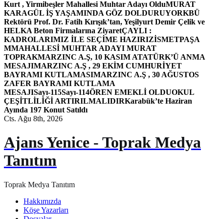
Kurt , Yirmibeşler Mahallesi Muhtar Adayı Oldu
MURAT
KARAGÜL İŞ YAŞAMINDA GÖZ DOLDURUYOR
KBÜ
Rektörü Prof. Dr. Fatih Kırışık’tan, Yeşilyurt Demir Çelik ve
HELKA Beton Firmalarına Ziyaret
ÇAYLI :
KADROLARIMIZ İLE SEÇİME HAZIRIZ
İSMETPAŞA
MMAHALLESİ MUHTAR ADAYI MURAT
TOPRAK
MARZINC A.Ş, 10 KASIM ATATÜRK’Ü ANMA
MESAJI
MARZINC A.Ş , 29 EKİM CUMHURİYET
BAYRAMI KUTLAMASI
MARZINC A.Ş , 30 AĞUSTOS
ZAFER BAYRAMI KUTLAMA
MESAJI
Sayı-115
Sayı-114
ÖREN EMEKLİ OLDU
OKUL
ÇEŞİTLİLİĞİ ARTIRILMALIDIR
Karabük’te Haziran
Ayında 197 Konut Satıldı
Cts. Ağu 8th, 2026
Ajans Yenice - Toprak Medya
Tanıtım
Toprak Medya Tanıtım
Hakkımızda
Köşe Yazarları
Dosyalar