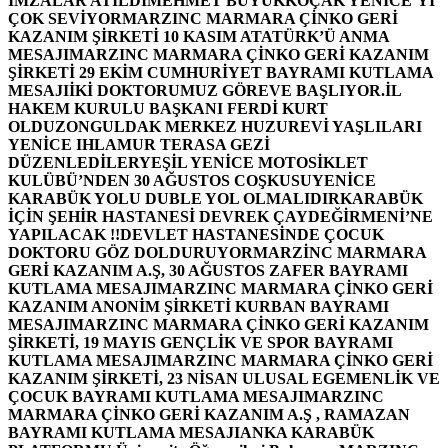
İMZALAR ATILDI
MEHMET BÜYÜKKOÇAK YENİCE’Yİ
ÇOK SEVİYOR
MARZINC MARMARA ÇİNKO GERİ
KAZANIM ŞİRKETİ 10 KASIM ATATÜRK’Ü ANMA
MESAJI
MARZINC MARMARA ÇİNKO GERİ KAZANIM
ŞİRKETİ 29 EKİM CUMHURİYET BAYRAMI KUTLAMA
MESAJI
İKİ DOKTORUMUZ GÖREVE BAŞLIYOR.
İL
HAKEM KURULU BAŞKANI FERDİ KURT
OLDU
ZONGULDAK MERKEZ HUZUREVİ YAŞLILARI
YENİCE IHLAMUR TERASA GEZİ
DÜZENLEDİLER
YEŞİL YENİCE MOTOSİKLET
KULÜBÜ’NDEN 30 AĞUSTOS COŞKUSU
YENİCE
KARABÜK YOLU DUBLE YOL OLMALIDIR
KARABÜK
İÇİN ŞEHİR HASTANESİ DEVREK ÇAYDEĞİRMENİ’NE
YAPILACAK !!
DEVLET HASTANESİNDE ÇOCUK
DOKTORU GÖZ DOLDURUYOR
MARZİNC MARMARA
GERİ KAZANIM A.Ş, 30 AĞUSTOS ZAFER BAYRAMI
KUTLAMA MESAJI
MARZINC MARMARA ÇİNKO GERİ
KAZANIM ANONİM ŞİRKETİ KURBAN BAYRAMI
MESAJI
MARZINC MARMARA ÇİNKO GERİ KAZANIM
ŞİRKETİ, 19 MAYIS GENÇLİK VE SPOR BAYRAMI
KUTLAMA MESAJI
MARZINC MARMARA ÇİNKO GERİ
KAZANIM ŞİRKETİ, 23 NİSAN ULUSAL EGEMENLİK VE
ÇOCUK BAYRAMI KUTLAMA MESAJI
MARZINC
MARMARA ÇİNKO GERİ KAZANIM A.Ş , RAMAZAN
BAYRAMI KUTLAMA MESAJI
ANKA KARABÜK