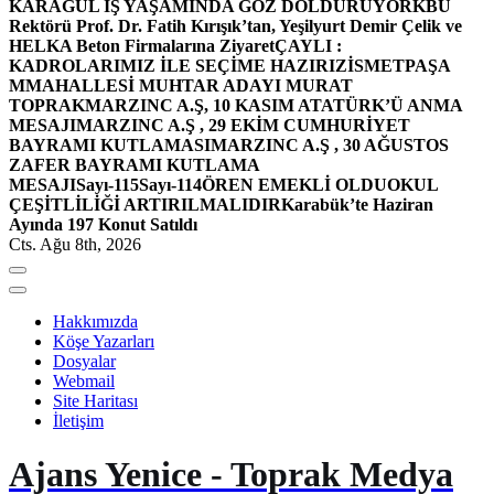
KARAGÜL İŞ YAŞAMINDA GÖZ DOLDURUYOR
KBÜ
Rektörü Prof. Dr. Fatih Kırışık’tan, Yeşilyurt Demir Çelik ve
HELKA Beton Firmalarına Ziyaret
ÇAYLI :
KADROLARIMIZ İLE SEÇİME HAZIRIZ
İSMETPAŞA
MMAHALLESİ MUHTAR ADAYI MURAT
TOPRAK
MARZINC A.Ş, 10 KASIM ATATÜRK’Ü ANMA
MESAJI
MARZINC A.Ş , 29 EKİM CUMHURİYET
BAYRAMI KUTLAMASI
MARZINC A.Ş , 30 AĞUSTOS
ZAFER BAYRAMI KUTLAMA
MESAJI
Sayı-115
Sayı-114
ÖREN EMEKLİ OLDU
OKUL
ÇEŞİTLİLİĞİ ARTIRILMALIDIR
Karabük’te Haziran
Ayında 197 Konut Satıldı
Cts. Ağu 8th, 2026
Hakkımızda
Köşe Yazarları
Dosyalar
Webmail
Site Haritası
İletişim
Ajans Yenice - Toprak Medya