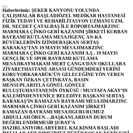
İçeriğe
atla
Haberlerimiz:
ŞEKER KANYONU YOLUNDA
ÇALIŞMALAR BAŞLADI
ÖZEL MEDİKAR HASTANESİ
FİZİK TEDAVİ VE REHABİLİTASYON UZMANI UZM.
DR. NECDET ÇATALBAŞ İLE RÖPORTAJ
MARZINC
MARMARA ÇİNKO GERİ KAZANIM ŞİRKETİ KURBAN
BAYRAMI KUTLAMA MESAJI
GENÇ AN-KA
BÜYÜKLERİNİN İZİNDE
BAŞKAN SERTAŞ
KARAKAŞ’TAN 19 MAYIS MESAJI
MARZINC
MARMARA ÇİNKO GERİ KAZANIM A.Ş , 19 MAYIS
GENÇLİK VE SPOR BAYRAMI KUTLAMA
MESAJI
KAYMAKAM MERT ÇANGA’DAN OKULLARA
ZİYARET
HASTANE ARSASI GÜNDEMDEKİ YERİNİ
KORUYOR
KARABÜK’ÜN GELECEĞİNE YÖN VEREN
BAŞKAN ÖZKAN ÇETİNKAYA, BASIN
MENSUPLARIYLA GÖNÜL GÖNÜLE
BULUŞTU
HASTANENİN ÖYKÜSÜ / MUSTAFA AKAY’IN
KALEMİNDEN
YENİCE BELEDİYE BAŞKANI SERTAŞ
KARAKAŞ’IN RAMAZAN BAYRAMI MESAJI
MARZINC
MARMARA ÇİNKO GERİ KAZANIM ŞİRKETİ
RAMAZAN BAYRAMI MESAJI
GURURUMUZ
ABDULLAH ÖREN….
BAŞKANLARDAN DURUM
DEĞERLENDİRMESİ
8 ŞUBAT’A
HAZIRLANIYORLAR
YEREL KALKINMA BAŞLADI