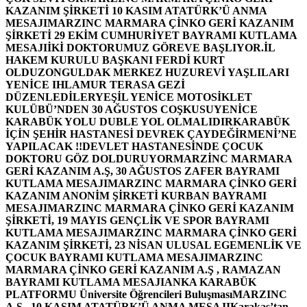
KAZANIM ŞİRKETİ 10 KASIM ATATÜRK’Ü ANMA
MESAJI
MARZINC MARMARA ÇİNKO GERİ KAZANIM
ŞİRKETİ 29 EKİM CUMHURİYET BAYRAMI KUTLAMA
MESAJI
İKİ DOKTORUMUZ GÖREVE BAŞLIYOR.
İL
HAKEM KURULU BAŞKANI FERDİ KURT
OLDU
ZONGULDAK MERKEZ HUZUREVİ YAŞLILARI
YENİCE IHLAMUR TERASA GEZİ
DÜZENLEDİLER
YEŞİL YENİCE MOTOSİKLET
KULÜBÜ’NDEN 30 AĞUSTOS COŞKUSU
YENİCE
KARABÜK YOLU DUBLE YOL OLMALIDIR
KARABÜK
İÇİN ŞEHİR HASTANESİ DEVREK ÇAYDEĞİRMENİ’NE
YAPILACAK !!
DEVLET HASTANESİNDE ÇOCUK
DOKTORU GÖZ DOLDURUYOR
MARZİNC MARMARA
GERİ KAZANIM A.Ş, 30 AĞUSTOS ZAFER BAYRAMI
KUTLAMA MESAJI
MARZINC MARMARA ÇİNKO GERİ
KAZANIM ANONİM ŞİRKETİ KURBAN BAYRAMI
MESAJI
MARZINC MARMARA ÇİNKO GERİ KAZANIM
ŞİRKETİ, 19 MAYIS GENÇLİK VE SPOR BAYRAMI
KUTLAMA MESAJI
MARZINC MARMARA ÇİNKO GERİ
KAZANIM ŞİRKETİ, 23 NİSAN ULUSAL EGEMENLİK VE
ÇOCUK BAYRAMI KUTLAMA MESAJI
MARZINC
MARMARA ÇİNKO GERİ KAZANIM A.Ş , RAMAZAN
BAYRAMI KUTLAMA MESAJI
ANKA KARABÜK
PLATFORMU Üniversite Öğrencileri Buluşması
MARZINC
A.Ş , 10 KASIM ATATÜRK’Ü ANMA MESAJI
Karakaş’tan