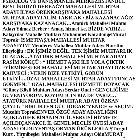
PSİKOLOG VE DANIŞMANLIK MERKEZİ
İSTANBUL
BEYLİKDÜZÜ DEREAĞZI MAHALLESİ MUHTAR
ADAYI İLYAS ÖREN
KARŞIYAKA MAHALLESİ
MUHTAR ADAYI ALİM TAKICAK : BİZ KAZANACAĞIZ,
KARŞIYAKA KAZANACAK…
Atatürk Mahallesi Muhtar
Adayı Yılmaz Berber : Amaç, hizmet ise, BİZDE VARIZ…
Kalaycılar Mahalle Muhtarı Muhammet Karadöngel
Murat
Toprak: İSMETPAŞA MAHALLESİ MUHTAR
ADAYIYIM”
Menderes Mahallesi Muhtar Adayı Nurettin
Elieyioğlu : EK İŞİMİZ DEĞİL, TEK İŞİMİZ MUHTARLIK
OLACAK…
ATATÜRK MAHALLESİ MUHTAR ADAYI
RASİM KÖKÇÜ : “ HİZMET AŞKI İLE YOLA ÇIKTIK
“
YİRMİBEŞLER MAHALLESİ MUHTAR ADAYI ÖZKAN
KAHVECİ : VERİN BİZE YETKİYİ, GÖRÜN
ETKİYİ….
ÖZAL MAHALLESİ MUHTAR ADAYI TUNCAY
GÖKMEN: ” ÖZAL MAHALLESİ HİZMETE DOYACAK
“
Güney Köyü Muhtarı Adayı Serdar Onat : GENÇLİĞİME
GÜVENİYORUM. KÖYÜM İÇİN BİZ DE VARIZ…
ATATÜRK MAHALLESİ MUHTAR ADAYI ÖZKAN
ÇAYLI: ” BİRLİKTEN GÜÇ DOĞAR”
YENİCE ve SEÇİM /
Mücahit Toprak
ENVER ÖZGÜ ADAY ADAYLIĞINI
AÇIKLADI
EK BİNANIN ACİL SERVİSİ HİZMETE
AÇILDI
ÇANAKCI, İL GENEL MECLİS ÜYESİ ADAY
ADAYI OLDU
YENTAŞ ORMAN ÜRÜNLERİ A.Ş
Turgut
Kurt , Yirmibeşler Mahallesi Muhtar Adayı Oldu
MURAT