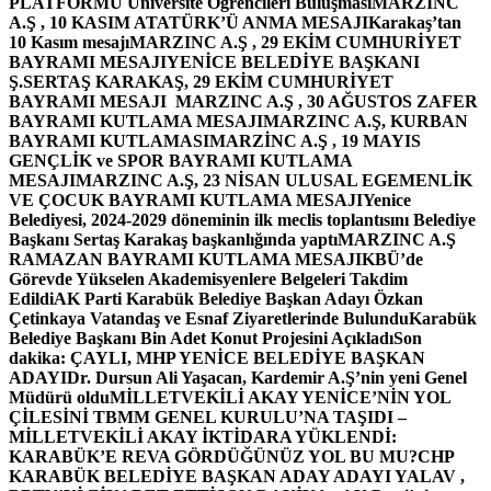
PLATFORMU Üniversite Öğrencileri Buluşması
MARZINC
A.Ş , 10 KASIM ATATÜRK’Ü ANMA MESAJI
Karakaş’tan
10 Kasım mesajı
MARZINC A.Ş , 29 EKİM CUMHURİYET
BAYRAMI MESAJI
YENİCE BELEDİYE BAŞKANI
Ş.SERTAŞ KARAKAŞ, 29 EKİM CUMHURİYET
BAYRAMI MESAJI
MARZINC A.Ş , 30 AĞUSTOS ZAFER
BAYRAMI KUTLAMA MESAJI
MARZINC A.Ş, KURBAN
BAYRAMI KUTLAMASI
MARZİNC A.Ş , 19 MAYIS
GENÇLİK ve SPOR BAYRAMI KUTLAMA
MESAJI
MARZINC A.Ş, 23 NİSAN ULUSAL EGEMENLİK
VE ÇOCUK BAYRAMI KUTLAMA MESAJI
Yenice
Belediyesi, 2024-2029 döneminin ilk meclis toplantısını Belediye
Başkanı Sertaş Karakaş başkanlığında yaptı
MARZINC A.Ş
RAMAZAN BAYRAMI KUTLAMA MESAJI
KBÜ’de
Görevde Yükselen Akademisyenlere Belgeleri Takdim
Edildi
AK Parti Karabük Belediye Başkan Adayı Özkan
Çetinkaya Vatandaş ve Esnaf Ziyaretlerinde Bulundu
Karabük
Belediye Başkanı Bin Adet Konut Projesini Açıkladı
Son
dakika: ÇAYLI, MHP YENİCE BELEDİYE BAŞKAN
ADAYI
Dr. Dursun Ali Yaşacan, Kardemir A.Ş’nin yeni Genel
Müdürü oldu
MİLLETVEKİLİ AKAY YENİCE’NİN YOL
ÇİLESİNİ TBMM GENEL KURULU’NA TAŞIDI –
MİLLETVEKİLİ AKAY İKTİDARA YÜKLENDİ:
KARABÜK’E REVA GÖRDÜĞÜNÜZ YOL BU MU?
CHP
KARABÜK BELEDİYE BAŞKAN ADAY ADAYI YALAV ,