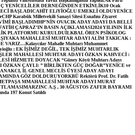
 Toplantı ValiMustafa Yavuz Başkanlığında Yapıldı.
Ak Parti
Ç YENİCELİLER DERNEĞİNDEN ETKİNLİK
10 Ocak
ECİ BAŞLADI
CAHİT ELiYİOĞLU EMEKLİ OLDU
YENİCE
e
CHP Karabük Milletvekili Sanayi Sitesi Esnafını Ziyaret
VİMİ BAŞLADI
MHP’NİN OVACIK ADAY ADAYI DA BELLİ
FATİH ÇAPRAZ’IN BASIN AÇIKLAMASI
2024 YILININ İLK
LİK PLATFORMU KURULDU
İLKBAL ÖREN PSİKOLOG
ŞIYAKA MAHALLESİ MUHTAR ADAYI ALİM TAKICAK :
BİZDE VARIZ…
Kalaycılar Mahalle Muhtarı Muhammet
Elieyioğlu : EK İŞİMİZ DEĞİL, TEK İŞİMİZ MUHTARLIK
ŞLER MAHALLESİ MUHTAR ADAYI ÖZKAN KAHVECİ :
ESİ HİZMETE DOYACAK “
Güney Köyü Muhtarı Adayı
 ÖZKAN ÇAYLI: ” BİRLİKTEN GÜÇ DOĞAR”
YENİCE ve
ANAKCI, İL GENEL MECLİS ÜYESİ ADAY ADAYI
ŞAMINDA GÖZ DOLDURUYOR
KBÜ Rektörü Prof. Dr. Fatih
METPAŞA MMAHALLESİ MUHTAR ADAYI MURAT
UTLAMASI
MARZINC A.Ş , 30 AĞUSTOS ZAFER BAYRAMI
nda 197 Konut Satıldı