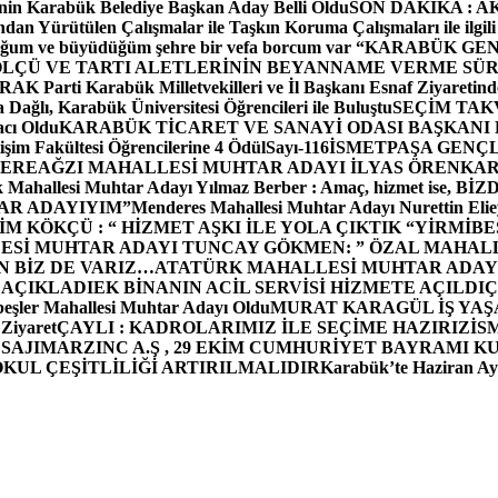
in Karabük Belediye Başkan Aday Belli Oldu
SON DAKİKA : AK P
dan Yürütülen Çalışmalar ile Taşkın Koruma Çalışmaları ile ilgili
uğum ve büyüdüğüm şehre bir vefa borcum var “
KARABÜK GEN
ÖLÇÜ VE TARTI ALETLERİNİN BEYANNAME VERME SÜR
OR
AK Parti Karabük Milletvekilleri ve İl Başkanı Esnaf Ziyaretind
Dağlı, Karabük Üniversitesi Öğrencileri ile Buluştu
SEÇİM TAK
cı Oldu
KARABÜK TİCARET VE SANAYİ ODASI BAŞKANI 
işim Fakültesi Öğrencilerine 4 Ödül
Sayı-116
İSMETPAŞA GENÇ
DEREAĞZI MAHALLESİ MUHTAR ADAYI İLYAS ÖREN
KAR
k Mahallesi Muhtar Adayı Yılmaz Berber : Amaç, hizmet ise, 
TAR ADAYIYIM”
Menderes Mahallesi Muhtar Adayı Nurettin 
 KÖKÇÜ : “ HİZMET AŞKI İLE YOLA ÇIKTIK “
YİRMİBE
ESİ MUHTAR ADAYI TUNCAY GÖKMEN: ” ÖZAL MAHALL
N BİZ DE VARIZ…
ATATÜRK MAHALLESİ MUHTAR ADAYI
 AÇIKLADI
EK BİNANIN ACİL SERVİSİ HİZMETE AÇILDI
Ç
beşler Mahallesi Muhtar Adayı Oldu
MURAT KARAGÜL İŞ YA
 Ziyaret
ÇAYLI : KADROLARIMIZ İLE SEÇİME HAZIRIZ
İS
SAJI
MARZINC A.Ş , 29 EKİM CUMHURİYET BAYRAMI K
OKUL ÇEŞİTLİLİĞİ ARTIRILMALIDIR
Karabük’te Haziran Ayı