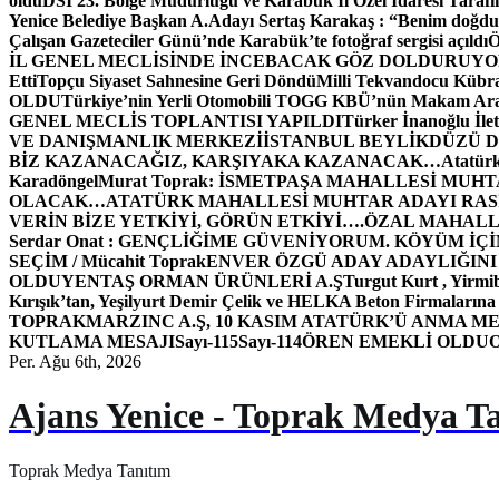
oldu
DSİ 23. Bölge Müdürlüğü ve Karabük İl Özel İdaresi Tarafın
Yenice Belediye Başkan A.Adayı Sertaş Karakaş : “Benim doğd
Çalışan Gazeteciler Günü’nde Karabük’te fotoğraf sergisi açıldı
İL GENEL MECLİSİNDE İNCEBACAK GÖZ DOLDURUY
Etti
Topçu Siyaset Sahnesine Geri Döndü
Milli Tekvandocu Kübra 
OLDU
Türkiye’nin Yerli Otomobili TOGG KBÜ’nün Makam Ara
GENEL MECLİS TOPLANTISI YAPILDI
Türker İnanoğlu İlet
VE DANIŞMANLIK MERKEZİ
İSTANBUL BEYLİKDÜZÜ 
BİZ KAZANACAĞIZ, KARŞIYAKA KAZANACAK…
Atatür
Karadöngel
Murat Toprak: İSMETPAŞA MAHALLESİ MUH
OLACAK…
ATATÜRK MAHALLESİ MUHTAR ADAYI RASİM
VERİN BİZE YETKİYİ, GÖRÜN ETKİYİ….
ÖZAL MAHALL
Serdar Onat : GENÇLİĞİME GÜVENİYORUM. KÖYÜM İÇİ
SEÇİM / Mücahit Toprak
ENVER ÖZGÜ ADAY ADAYLIĞINI
OLDU
YENTAŞ ORMAN ÜRÜNLERİ A.Ş
Turgut Kurt , Yirmi
Kırışık’tan, Yeşilyurt Demir Çelik ve HELKA Beton Firmalarına
TOPRAK
MARZINC A.Ş, 10 KASIM ATATÜRK’Ü ANMA ME
KUTLAMA MESAJI
Sayı-115
Sayı-114
ÖREN EMEKLİ OLDU
Per. Ağu 6th, 2026
Ajans Yenice - Toprak Medya T
Toprak Medya Tanıtım