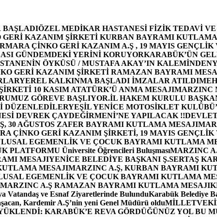
 BAŞLADI
ÖZEL MEDİKAR HASTANESİ FİZİK TEDAVİ V
GERİ KAZANIM ŞİRKETİ KURBAN BAYRAMI KUTLAMA
MARA ÇİNKO GERİ KAZANIM A.Ş , 19 MAYIS GENÇLİK
ASI GÜNDEMDEKİ YERİNİ KORUYOR
KARABÜK’ÜN GEL
STANENİN ÖYKÜSÜ / MUSTAFA AKAY’IN KALEMİNDEN
Y
O GERİ KAZANIM ŞİRKETİ RAMAZAN BAYRAMI MESA
RLAR
YEREL KALKINMA BAŞLADI İMZALAR ATILDI
MEH
İRKETİ 10 KASIM ATATÜRK’Ü ANMA MESAJI
MARZINC 
ORUMUZ GÖREVE BAŞLIYOR.
İL HAKEM KURULU BAŞKAN
Zİ DÜZENLEDİLER
YEŞİL YENİCE MOTOSİKLET KULÜBÜ
ESİ DEVREK ÇAYDEĞİRMENİ’NE YAPILACAK !!
DEVLET
, 30 AĞUSTOS ZAFER BAYRAMI KUTLAMA MESAJI
MAR
 ÇİNKO GERİ KAZANIM ŞİRKETİ, 19 MAYIS GENÇLİK
 ULUSAL EGEMENLİK VE ÇOCUK BAYRAMI KUTLAMA M
PLATFORMU Üniversite Öğrencileri Buluşması
MARZINC A.
RAMI MESAJI
YENİCE BELEDİYE BAŞKANI Ş.SERTAŞ KA
 KUTLAMA MESAJI
MARZINC A.Ş, KURBAN BAYRAMI KU
 ULUSAL EGEMENLİK VE ÇOCUK BAYRAMI KUTLAMA ME
MARZINC A.Ş RAMAZAN BAYRAMI KUTLAMA MESAJI
K
a Vatandaş ve Esnaf Ziyaretlerinde Bulundu
Karabük Belediye Ba
aşacan, Kardemir A.Ş’nin yeni Genel Müdürü oldu
MİLLETVEKİL
A YÜKLENDİ: KARABÜK’E REVA GÖRDÜĞÜNÜZ YOL BU M