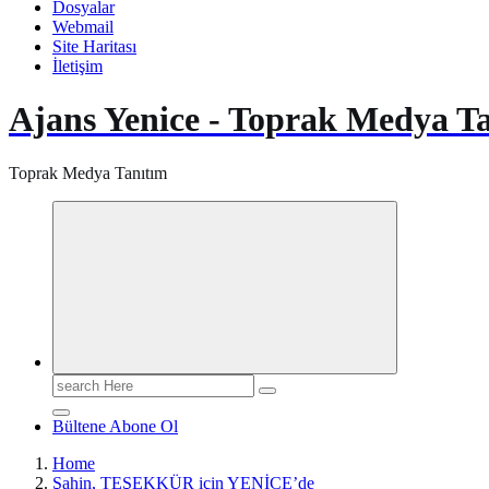
Dosyalar
Webmail
Site Haritası
İletişim
Ajans Yenice - Toprak Medya T
Toprak Medya Tanıtım
Search
for:
Bültene Abone Ol
Home
Şahin, TEŞEKKÜR için YENİCE’de