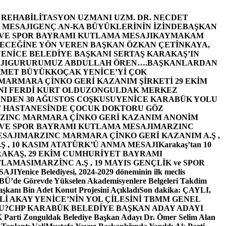
E REHABİLİTASYON UZMANI UZM. DR. NECDET
 MESAJI
GENÇ AN-KA BÜYÜKLERİNİN İZİNDE
BAŞKAN
 VE SPOR BAYRAMI KUTLAMA MESAJI
KAYMAKAM
ECEĞİNE YÖN VEREN BAŞKAN ÖZKAN ÇETİNKAYA,
ENİCE BELEDİYE BAŞKANI SERTAŞ KARAKAŞ’IN
JI
GURURUMUZ ABDULLAH ÖREN….
BAŞKANLARDAN
MET BÜYÜKKOÇAK YENİCE’Yİ ÇOK
MARMARA ÇİNKO GERİ KAZANIM ŞİRKETİ 29 EKİM
I FERDİ KURT OLDU
ZONGULDAK MERKEZ
’NDEN 30 AĞUSTOS COŞKUSU
YENİCE KARABÜK YOLU
 HASTANESİNDE ÇOCUK DOKTORU GÖZ
ZINC MARMARA ÇİNKO GERİ KAZANIM ANONİM
 VE SPOR BAYRAMI KUTLAMA MESAJI
MARZINC
ESAJI
MARZINC MARMARA ÇİNKO GERİ KAZANIM A.Ş ,
Ş , 10 KASIM ATATÜRK’Ü ANMA MESAJI
Karakaş’tan 10
RAKAŞ, 29 EKİM CUMHURİYET BAYRAMI
TLAMASI
MARZİNC A.Ş , 19 MAYIS GENÇLİK ve SPOR
SAJI
Yenice Belediyesi, 2024-2029 döneminin ilk meclis
BÜ’de Görevde Yükselen Akademisyenlere Belgeleri Takdim
şkanı Bin Adet Konut Projesini Açıkladı
Son dakika: ÇAYLI,
İ AKAY YENİCE’NİN YOL ÇİLESİNİ TBMM GENEL
U?
CHP KARABÜK BELEDİYE BAŞKAN ADAY ADAYI
arti Zonguldak Belediye Başkan Adayı Dr. Ömer Selim Alan