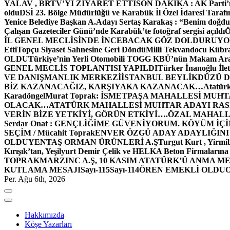
YALAV , BRTV’Yİ ZİYARET ETTİ
SON DAKİKA : AK Parti’n
oldu
DSİ 23. Bölge Müdürlüğü ve Karabük İl Özel İdaresi Tarafın
Yenice Belediye Başkan A.Adayı Sertaş Karakaş : “Benim doğd
Çalışan Gazeteciler Günü’nde Karabük’te fotoğraf sergisi açıldı
İL GENEL MECLİSİNDE İNCEBACAK GÖZ DOLDURUY
Etti
Topçu Siyaset Sahnesine Geri Döndü
Milli Tekvandocu Kübra 
OLDU
Türkiye’nin Yerli Otomobili TOGG KBÜ’nün Makam Ara
GENEL MECLİS TOPLANTISI YAPILDI
Türker İnanoğlu İlet
VE DANIŞMANLIK MERKEZİ
İSTANBUL BEYLİKDÜZÜ 
BİZ KAZANACAĞIZ, KARŞIYAKA KAZANACAK…
Atatür
Karadöngel
Murat Toprak: İSMETPAŞA MAHALLESİ MUH
OLACAK…
ATATÜRK MAHALLESİ MUHTAR ADAYI RASİM
VERİN BİZE YETKİYİ, GÖRÜN ETKİYİ….
ÖZAL MAHALL
Serdar Onat : GENÇLİĞİME GÜVENİYORUM. KÖYÜM İÇİ
SEÇİM / Mücahit Toprak
ENVER ÖZGÜ ADAY ADAYLIĞINI
OLDU
YENTAŞ ORMAN ÜRÜNLERİ A.Ş
Turgut Kurt , Yirmi
Kırışık’tan, Yeşilyurt Demir Çelik ve HELKA Beton Firmalarına
TOPRAK
MARZINC A.Ş, 10 KASIM ATATÜRK’Ü ANMA ME
KUTLAMA MESAJI
Sayı-115
Sayı-114
ÖREN EMEKLİ OLDU
Per. Ağu 6th, 2026
Hakkımızda
Köşe Yazarları