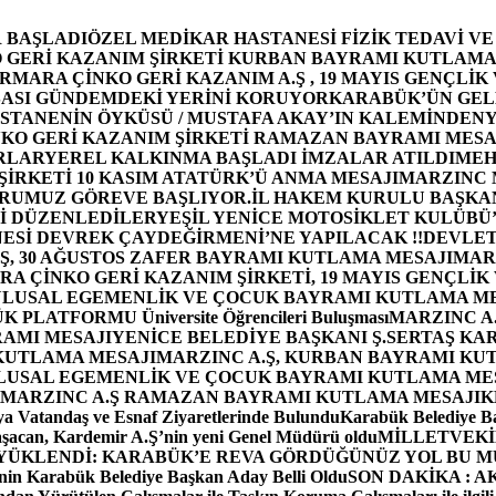
 BAŞLADI
ÖZEL MEDİKAR HASTANESİ FİZİK TEDAVİ V
GERİ KAZANIM ŞİRKETİ KURBAN BAYRAMI KUTLAMA
MARA ÇİNKO GERİ KAZANIM A.Ş , 19 MAYIS GENÇLİK
ASI GÜNDEMDEKİ YERİNİ KORUYOR
KARABÜK’ÜN GEL
STANENİN ÖYKÜSÜ / MUSTAFA AKAY’IN KALEMİNDEN
Y
O GERİ KAZANIM ŞİRKETİ RAMAZAN BAYRAMI MESA
RLAR
YEREL KALKINMA BAŞLADI İMZALAR ATILDI
MEH
İRKETİ 10 KASIM ATATÜRK’Ü ANMA MESAJI
MARZINC 
ORUMUZ GÖREVE BAŞLIYOR.
İL HAKEM KURULU BAŞKAN
Zİ DÜZENLEDİLER
YEŞİL YENİCE MOTOSİKLET KULÜBÜ
ESİ DEVREK ÇAYDEĞİRMENİ’NE YAPILACAK !!
DEVLET
, 30 AĞUSTOS ZAFER BAYRAMI KUTLAMA MESAJI
MAR
 ÇİNKO GERİ KAZANIM ŞİRKETİ, 19 MAYIS GENÇLİK
 ULUSAL EGEMENLİK VE ÇOCUK BAYRAMI KUTLAMA M
PLATFORMU Üniversite Öğrencileri Buluşması
MARZINC A.
RAMI MESAJI
YENİCE BELEDİYE BAŞKANI Ş.SERTAŞ KA
 KUTLAMA MESAJI
MARZINC A.Ş, KURBAN BAYRAMI KU
 ULUSAL EGEMENLİK VE ÇOCUK BAYRAMI KUTLAMA ME
MARZINC A.Ş RAMAZAN BAYRAMI KUTLAMA MESAJI
K
a Vatandaş ve Esnaf Ziyaretlerinde Bulundu
Karabük Belediye Ba
aşacan, Kardemir A.Ş’nin yeni Genel Müdürü oldu
MİLLETVEKİL
A YÜKLENDİ: KARABÜK’E REVA GÖRDÜĞÜNÜZ YOL BU M
in Karabük Belediye Başkan Aday Belli Oldu
SON DAKİKA : AK P