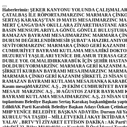
İçeriğe
atla
Haberlerimiz:
ŞEKER KANYONU YOLUNDA ÇALIŞMALAR
ÇATALBAŞ İLE RÖPORTAJ
MARZINC MARMARA ÇİNKO 
SERTAŞ KARAKAŞ’TAN 19 MAYIS MESAJI
MARZINC MAR
MERT ÇANGA’DAN OKULLARA ZİYARET
HASTANE ARS
BASIN MENSUPLARIYLA GÖNÜL GÖNÜLE BULUŞTU
HA
RAMAZAN BAYRAMI MESAJI
MARZINC MARMARA ÇİNK
DURUM DEĞERLENDİRMESİ
8 ŞUBAT’A HAZIRLANIYO
SEVİYOR
MARZINC MARMARA ÇİNKO GERİ KAZANIM Ş
CUMHURİYET BAYRAMI KUTLAMA MESAJI
İKİ DOKT
HUZUREVİ YAŞLILARI YENİCE IHLAMUR TERASA GE
DUBLE YOL OLMALIDIR
KARABÜK İÇİN ŞEHİR HASTAN
DOLDURUYOR
MARZİNC MARMARA GERİ KAZANIM A.Ş
ŞİRKETİ KURBAN BAYRAMI MESAJI
MARZINC MARMARA
MARMARA ÇİNKO GERİ KAZANIM ŞİRKETİ, 23 NİSAN
RAMAZAN BAYRAMI KUTLAMA MESAJI
ANKA KARABÜK 
Kasım mesajı
MARZINC A.Ş , 29 EKİM CUMHURİYET BAY
MESAJI
MARZINC A.Ş , 30 AĞUSTOS ZAFER BAYRAMI
BAYRAMI KUTLAMA MESAJI
MARZINC A.Ş, 23 NİSAN
toplantısını Belediye Başkanı Sertaş Karakaş başkanlığında yaptı
Edildi
AK Parti Karabük Belediye Başkan Adayı Özkan Çetinkay
MHP YENİCE BELEDİYE BAŞKAN ADAYI
Dr. Dursun Ali Y
KURULU’NA TAŞIDI – MİLLETVEKİLİ AKAY İKTİDAR
YALAV , BRTV’Yİ ZİYARET ETTİ
SON DAKİKA : AK Parti’n