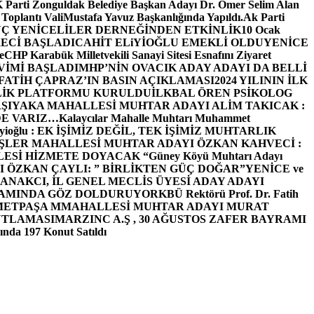
arti Zonguldak Belediye Başkan Adayı Dr. Ömer Selim Alan
 Toplantı ValiMustafa Yavuz Başkanlığında Yapıldı.
Ak Parti
Ç YENİCELİLER DERNEĞİNDEN ETKİNLİK
10 Ocak
ECİ BAŞLADI
CAHİT ELiYİOĞLU EMEKLİ OLDU
YENİCE
e
CHP Karabük Milletvekili Sanayi Sitesi Esnafını Ziyaret
VİMİ BAŞLADI
MHP’NİN OVACIK ADAY ADAYI DA BELLİ
FATİH ÇAPRAZ’IN BASIN AÇIKLAMASI
2024 YILININ İLK
LİK PLATFORMU KURULDU
İLKBAL ÖREN PSİKOLOG
ŞIYAKA MAHALLESİ MUHTAR ADAYI ALİM TAKICAK :
BİZDE VARIZ…
Kalaycılar Mahalle Muhtarı Muhammet
Elieyioğlu : EK İŞİMİZ DEĞİL, TEK İŞİMİZ MUHTARLIK
ŞLER MAHALLESİ MUHTAR ADAYI ÖZKAN KAHVECİ :
ESİ HİZMETE DOYACAK “
Güney Köyü Muhtarı Adayı
 ÖZKAN ÇAYLI: ” BİRLİKTEN GÜÇ DOĞAR”
YENİCE ve
ANAKCI, İL GENEL MECLİS ÜYESİ ADAY ADAYI
ŞAMINDA GÖZ DOLDURUYOR
KBÜ Rektörü Prof. Dr. Fatih
METPAŞA MMAHALLESİ MUHTAR ADAYI MURAT
UTLAMASI
MARZINC A.Ş , 30 AĞUSTOS ZAFER BAYRAMI
nda 197 Konut Satıldı