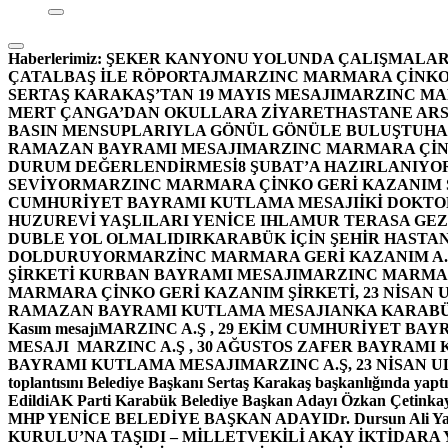
Haberlerimiz:
ŞEKER KANYONU YOLUNDA ÇALIŞMALAR
ÇATALBAŞ İLE RÖPORTAJ
MARZINC MARMARA ÇİNKO 
SERTAŞ KARAKAŞ’TAN 19 MAYIS MESAJI
MARZINC MAR
MERT ÇANGA’DAN OKULLARA ZİYARET
HASTANE ARS
BASIN MENSUPLARIYLA GÖNÜL GÖNÜLE BULUŞTU
HA
RAMAZAN BAYRAMI MESAJI
MARZINC MARMARA ÇİNK
DURUM DEĞERLENDİRMESİ
8 ŞUBAT’A HAZIRLANIYO
SEVİYOR
MARZINC MARMARA ÇİNKO GERİ KAZANIM Ş
CUMHURİYET BAYRAMI KUTLAMA MESAJI
İKİ DOKT
HUZUREVİ YAŞLILARI YENİCE IHLAMUR TERASA GE
DUBLE YOL OLMALIDIR
KARABÜK İÇİN ŞEHİR HASTAN
DOLDURUYOR
MARZİNC MARMARA GERİ KAZANIM A.Ş
ŞİRKETİ KURBAN BAYRAMI MESAJI
MARZINC MARMARA
MARMARA ÇİNKO GERİ KAZANIM ŞİRKETİ, 23 NİSAN
RAMAZAN BAYRAMI KUTLAMA MESAJI
ANKA KARABÜK 
Kasım mesajı
MARZINC A.Ş , 29 EKİM CUMHURİYET BAY
MESAJI
MARZINC A.Ş , 30 AĞUSTOS ZAFER BAYRAMI
BAYRAMI KUTLAMA MESAJI
MARZINC A.Ş, 23 NİSAN
toplantısını Belediye Başkanı Sertaş Karakaş başkanlığında yaptı
Edildi
AK Parti Karabük Belediye Başkan Adayı Özkan Çetinkay
MHP YENİCE BELEDİYE BAŞKAN ADAYI
Dr. Dursun Ali Y
KURULU’NA TAŞIDI – MİLLETVEKİLİ AKAY İKTİDAR