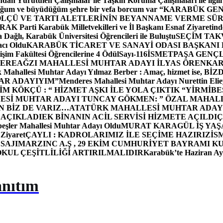
dan Yürütülen Çalışmalar ile Taşkın Koruma Çalışmaları ile ilgili
uğum ve büyüdüğüm şehre bir vefa borcum var “
KARABÜK GEN
ÖLÇÜ VE TARTI ALETLERİNİN BEYANNAME VERME SÜR
OR
AK Parti Karabük Milletvekilleri ve İl Başkanı Esnaf Ziyaretind
Dağlı, Karabük Üniversitesi Öğrencileri ile Buluştu
SEÇİM TAK
cı Oldu
KARABÜK TİCARET VE SANAYİ ODASI BAŞKANI 
işim Fakültesi Öğrencilerine 4 Ödül
Sayı-116
İSMETPAŞA GENÇ
DEREAĞZI MAHALLESİ MUHTAR ADAYI İLYAS ÖREN
KAR
k Mahallesi Muhtar Adayı Yılmaz Berber : Amaç, hizmet ise, 
TAR ADAYIYIM”
Menderes Mahallesi Muhtar Adayı Nurettin 
 KÖKÇÜ : “ HİZMET AŞKI İLE YOLA ÇIKTIK “
YİRMİBE
ESİ MUHTAR ADAYI TUNCAY GÖKMEN: ” ÖZAL MAHALL
N BİZ DE VARIZ…
ATATÜRK MAHALLESİ MUHTAR ADAYI
 AÇIKLADI
EK BİNANIN ACİL SERVİSİ HİZMETE AÇILDI
Ç
beşler Mahallesi Muhtar Adayı Oldu
MURAT KARAGÜL İŞ YA
 Ziyaret
ÇAYLI : KADROLARIMIZ İLE SEÇİME HAZIRIZ
İS
SAJI
MARZINC A.Ş , 29 EKİM CUMHURİYET BAYRAMI K
OKUL ÇEŞİTLİLİĞİ ARTIRILMALIDIR
Karabük’te Haziran Ayı
anıtım