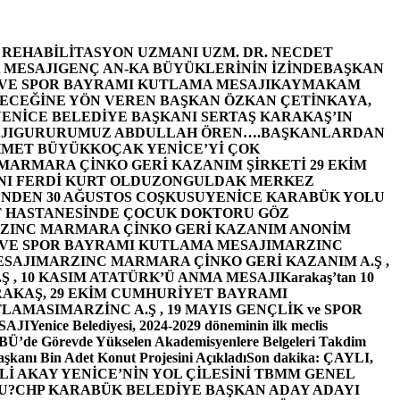
E REHABİLİTASYON UZMANI UZM. DR. NECDET
 MESAJI
GENÇ AN-KA BÜYÜKLERİNİN İZİNDE
BAŞKAN
 VE SPOR BAYRAMI KUTLAMA MESAJI
KAYMAKAM
ECEĞİNE YÖN VEREN BAŞKAN ÖZKAN ÇETİNKAYA,
ENİCE BELEDİYE BAŞKANI SERTAŞ KARAKAŞ’IN
JI
GURURUMUZ ABDULLAH ÖREN….
BAŞKANLARDAN
MET BÜYÜKKOÇAK YENİCE’Yİ ÇOK
MARMARA ÇİNKO GERİ KAZANIM ŞİRKETİ 29 EKİM
I FERDİ KURT OLDU
ZONGULDAK MERKEZ
’NDEN 30 AĞUSTOS COŞKUSU
YENİCE KARABÜK YOLU
 HASTANESİNDE ÇOCUK DOKTORU GÖZ
ZINC MARMARA ÇİNKO GERİ KAZANIM ANONİM
 VE SPOR BAYRAMI KUTLAMA MESAJI
MARZINC
ESAJI
MARZINC MARMARA ÇİNKO GERİ KAZANIM A.Ş ,
Ş , 10 KASIM ATATÜRK’Ü ANMA MESAJI
Karakaş’tan 10
RAKAŞ, 29 EKİM CUMHURİYET BAYRAMI
TLAMASI
MARZİNC A.Ş , 19 MAYIS GENÇLİK ve SPOR
SAJI
Yenice Belediyesi, 2024-2029 döneminin ilk meclis
BÜ’de Görevde Yükselen Akademisyenlere Belgeleri Takdim
şkanı Bin Adet Konut Projesini Açıkladı
Son dakika: ÇAYLI,
İ AKAY YENİCE’NİN YOL ÇİLESİNİ TBMM GENEL
U?
CHP KARABÜK BELEDİYE BAŞKAN ADAY ADAYI