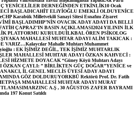
 Toplantı ValiMustafa Yavuz Başkanlığında Yapıldı.
Ak Parti
Ç YENİCELİLER DERNEĞİNDEN ETKİNLİK
10 Ocak
ECİ BAŞLADI
CAHİT ELiYİOĞLU EMEKLİ OLDU
YENİCE
e
CHP Karabük Milletvekili Sanayi Sitesi Esnafını Ziyaret
VİMİ BAŞLADI
MHP’NİN OVACIK ADAY ADAYI DA BELLİ
FATİH ÇAPRAZ’IN BASIN AÇIKLAMASI
2024 YILININ İLK
LİK PLATFORMU KURULDU
İLKBAL ÖREN PSİKOLOG
ŞIYAKA MAHALLESİ MUHTAR ADAYI ALİM TAKICAK :
BİZDE VARIZ…
Kalaycılar Mahalle Muhtarı Muhammet
Elieyioğlu : EK İŞİMİZ DEĞİL, TEK İŞİMİZ MUHTARLIK
ŞLER MAHALLESİ MUHTAR ADAYI ÖZKAN KAHVECİ :
ESİ HİZMETE DOYACAK “
Güney Köyü Muhtarı Adayı
 ÖZKAN ÇAYLI: ” BİRLİKTEN GÜÇ DOĞAR”
YENİCE ve
ANAKCI, İL GENEL MECLİS ÜYESİ ADAY ADAYI
ŞAMINDA GÖZ DOLDURUYOR
KBÜ Rektörü Prof. Dr. Fatih
METPAŞA MMAHALLESİ MUHTAR ADAYI MURAT
UTLAMASI
MARZINC A.Ş , 30 AĞUSTOS ZAFER BAYRAMI
nda 197 Konut Satıldı