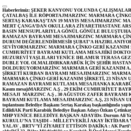
İçeriğe
atla
Haberlerimiz:
ŞEKER KANYONU YOLUNDA ÇALIŞMALAR
ÇATALBAŞ İLE RÖPORTAJ
MARZINC MARMARA ÇİNKO 
SERTAŞ KARAKAŞ’TAN 19 MAYIS MESAJI
MARZINC MAR
MERT ÇANGA’DAN OKULLARA ZİYARET
HASTANE ARS
BASIN MENSUPLARIYLA GÖNÜL GÖNÜLE BULUŞTU
HA
RAMAZAN BAYRAMI MESAJI
MARZINC MARMARA ÇİNK
DURUM DEĞERLENDİRMESİ
8 ŞUBAT’A HAZIRLANIYO
SEVİYOR
MARZINC MARMARA ÇİNKO GERİ KAZANIM Ş
CUMHURİYET BAYRAMI KUTLAMA MESAJI
İKİ DOKT
HUZUREVİ YAŞLILARI YENİCE IHLAMUR TERASA GE
DUBLE YOL OLMALIDIR
KARABÜK İÇİN ŞEHİR HASTAN
DOLDURUYOR
MARZİNC MARMARA GERİ KAZANIM A.Ş
ŞİRKETİ KURBAN BAYRAMI MESAJI
MARZINC MARMARA
MARMARA ÇİNKO GERİ KAZANIM ŞİRKETİ, 23 NİSAN
RAMAZAN BAYRAMI KUTLAMA MESAJI
ANKA KARABÜK 
Kasım mesajı
MARZINC A.Ş , 29 EKİM CUMHURİYET BAY
MESAJI
MARZINC A.Ş , 30 AĞUSTOS ZAFER BAYRAMI
BAYRAMI KUTLAMA MESAJI
MARZINC A.Ş, 23 NİSAN
toplantısını Belediye Başkanı Sertaş Karakaş başkanlığında yaptı
Edildi
AK Parti Karabük Belediye Başkan Adayı Özkan Çetinkay
MHP YENİCE BELEDİYE BAŞKAN ADAYI
Dr. Dursun Ali Y
KURULU’NA TAŞIDI – MİLLETVEKİLİ AKAY İKTİDAR
YALAV , BRTV’Yİ ZİYARET ETTİ
SON DAKİKA : AK Parti’n