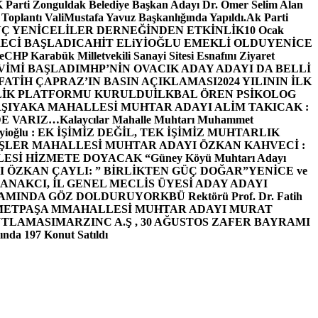
arti Zonguldak Belediye Başkan Adayı Dr. Ömer Selim Alan
 Toplantı ValiMustafa Yavuz Başkanlığında Yapıldı.
Ak Parti
Ç YENİCELİLER DERNEĞİNDEN ETKİNLİK
10 Ocak
ECİ BAŞLADI
CAHİT ELiYİOĞLU EMEKLİ OLDU
YENİCE
e
CHP Karabük Milletvekili Sanayi Sitesi Esnafını Ziyaret
VİMİ BAŞLADI
MHP’NİN OVACIK ADAY ADAYI DA BELLİ
FATİH ÇAPRAZ’IN BASIN AÇIKLAMASI
2024 YILININ İLK
LİK PLATFORMU KURULDU
İLKBAL ÖREN PSİKOLOG
ŞIYAKA MAHALLESİ MUHTAR ADAYI ALİM TAKICAK :
BİZDE VARIZ…
Kalaycılar Mahalle Muhtarı Muhammet
Elieyioğlu : EK İŞİMİZ DEĞİL, TEK İŞİMİZ MUHTARLIK
ŞLER MAHALLESİ MUHTAR ADAYI ÖZKAN KAHVECİ :
ESİ HİZMETE DOYACAK “
Güney Köyü Muhtarı Adayı
 ÖZKAN ÇAYLI: ” BİRLİKTEN GÜÇ DOĞAR”
YENİCE ve
ANAKCI, İL GENEL MECLİS ÜYESİ ADAY ADAYI
ŞAMINDA GÖZ DOLDURUYOR
KBÜ Rektörü Prof. Dr. Fatih
METPAŞA MMAHALLESİ MUHTAR ADAYI MURAT
UTLAMASI
MARZINC A.Ş , 30 AĞUSTOS ZAFER BAYRAMI
nda 197 Konut Satıldı