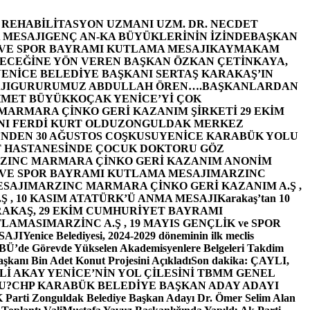
E REHABİLİTASYON UZMANI UZM. DR. NECDET
 MESAJI
GENÇ AN-KA BÜYÜKLERİNİN İZİNDE
BAŞKAN
 VE SPOR BAYRAMI KUTLAMA MESAJI
KAYMAKAM
ECEĞİNE YÖN VEREN BAŞKAN ÖZKAN ÇETİNKAYA,
ENİCE BELEDİYE BAŞKANI SERTAŞ KARAKAŞ’IN
JI
GURURUMUZ ABDULLAH ÖREN….
BAŞKANLARDAN
MET BÜYÜKKOÇAK YENİCE’Yİ ÇOK
MARMARA ÇİNKO GERİ KAZANIM ŞİRKETİ 29 EKİM
I FERDİ KURT OLDU
ZONGULDAK MERKEZ
’NDEN 30 AĞUSTOS COŞKUSU
YENİCE KARABÜK YOLU
 HASTANESİNDE ÇOCUK DOKTORU GÖZ
ZINC MARMARA ÇİNKO GERİ KAZANIM ANONİM
 VE SPOR BAYRAMI KUTLAMA MESAJI
MARZINC
ESAJI
MARZINC MARMARA ÇİNKO GERİ KAZANIM A.Ş ,
Ş , 10 KASIM ATATÜRK’Ü ANMA MESAJI
Karakaş’tan 10
RAKAŞ, 29 EKİM CUMHURİYET BAYRAMI
TLAMASI
MARZİNC A.Ş , 19 MAYIS GENÇLİK ve SPOR
SAJI
Yenice Belediyesi, 2024-2029 döneminin ilk meclis
BÜ’de Görevde Yükselen Akademisyenlere Belgeleri Takdim
şkanı Bin Adet Konut Projesini Açıkladı
Son dakika: ÇAYLI,
İ AKAY YENİCE’NİN YOL ÇİLESİNİ TBMM GENEL
U?
CHP KARABÜK BELEDİYE BAŞKAN ADAY ADAYI
arti Zonguldak Belediye Başkan Adayı Dr. Ömer Selim Alan