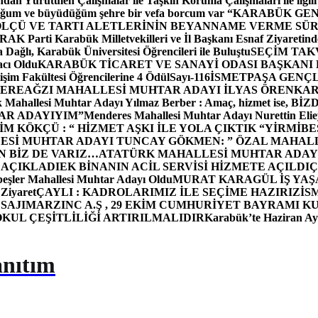
dan Yürütülen Çalışmalar ile Taşkın Koruma Çalışmaları ile ilgili
uğum ve büyüdüğüm şehre bir vefa borcum var “
KARABÜK GEN
ÖLÇÜ VE TARTI ALETLERİNİN BEYANNAME VERME SÜR
OR
AK Parti Karabük Milletvekilleri ve İl Başkanı Esnaf Ziyaretind
Dağlı, Karabük Üniversitesi Öğrencileri ile Buluştu
SEÇİM TAK
cı Oldu
KARABÜK TİCARET VE SANAYİ ODASI BAŞKANI 
işim Fakültesi Öğrencilerine 4 Ödül
Sayı-116
İSMETPAŞA GENÇ
DEREAĞZI MAHALLESİ MUHTAR ADAYI İLYAS ÖREN
KAR
k Mahallesi Muhtar Adayı Yılmaz Berber : Amaç, hizmet ise, 
TAR ADAYIYIM”
Menderes Mahallesi Muhtar Adayı Nurettin 
 KÖKÇÜ : “ HİZMET AŞKI İLE YOLA ÇIKTIK “
YİRMİBE
ESİ MUHTAR ADAYI TUNCAY GÖKMEN: ” ÖZAL MAHALL
N BİZ DE VARIZ…
ATATÜRK MAHALLESİ MUHTAR ADAYI
 AÇIKLADI
EK BİNANIN ACİL SERVİSİ HİZMETE AÇILDI
Ç
beşler Mahallesi Muhtar Adayı Oldu
MURAT KARAGÜL İŞ YA
 Ziyaret
ÇAYLI : KADROLARIMIZ İLE SEÇİME HAZIRIZ
İS
SAJI
MARZINC A.Ş , 29 EKİM CUMHURİYET BAYRAMI K
OKUL ÇEŞİTLİLİĞİ ARTIRILMALIDIR
Karabük’te Haziran Ayı
anıtım