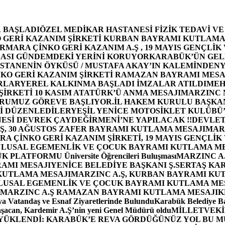
 BAŞLADI
ÖZEL MEDİKAR HASTANESİ FİZİK TEDAVİ V
GERİ KAZANIM ŞİRKETİ KURBAN BAYRAMI KUTLAMA
MARA ÇİNKO GERİ KAZANIM A.Ş , 19 MAYIS GENÇLİK
ASI GÜNDEMDEKİ YERİNİ KORUYOR
KARABÜK’ÜN GEL
STANENİN ÖYKÜSÜ / MUSTAFA AKAY’IN KALEMİNDEN
Y
O GERİ KAZANIM ŞİRKETİ RAMAZAN BAYRAMI MESA
RLAR
YEREL KALKINMA BAŞLADI İMZALAR ATILDI
MEH
İRKETİ 10 KASIM ATATÜRK’Ü ANMA MESAJI
MARZINC 
ORUMUZ GÖREVE BAŞLIYOR.
İL HAKEM KURULU BAŞKAN
Zİ DÜZENLEDİLER
YEŞİL YENİCE MOTOSİKLET KULÜBÜ
ESİ DEVREK ÇAYDEĞİRMENİ’NE YAPILACAK !!
DEVLET
, 30 AĞUSTOS ZAFER BAYRAMI KUTLAMA MESAJI
MAR
 ÇİNKO GERİ KAZANIM ŞİRKETİ, 19 MAYIS GENÇLİK
 ULUSAL EGEMENLİK VE ÇOCUK BAYRAMI KUTLAMA M
PLATFORMU Üniversite Öğrencileri Buluşması
MARZINC A.
RAMI MESAJI
YENİCE BELEDİYE BAŞKANI Ş.SERTAŞ KA
 KUTLAMA MESAJI
MARZINC A.Ş, KURBAN BAYRAMI KU
 ULUSAL EGEMENLİK VE ÇOCUK BAYRAMI KUTLAMA ME
MARZINC A.Ş RAMAZAN BAYRAMI KUTLAMA MESAJI
K
a Vatandaş ve Esnaf Ziyaretlerinde Bulundu
Karabük Belediye Ba
aşacan, Kardemir A.Ş’nin yeni Genel Müdürü oldu
MİLLETVEKİL
A YÜKLENDİ: KARABÜK’E REVA GÖRDÜĞÜNÜZ YOL BU M