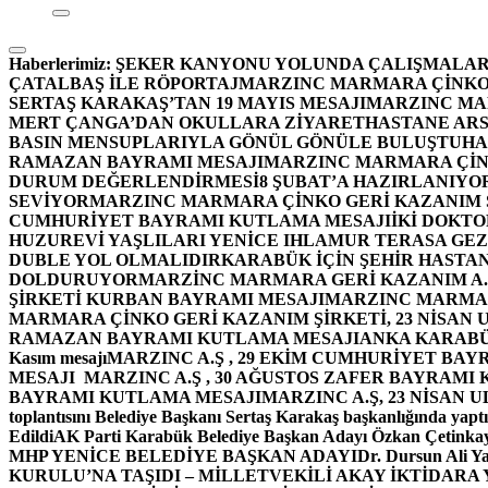
Haberlerimiz:
ŞEKER KANYONU YOLUNDA ÇALIŞMALAR
ÇATALBAŞ İLE RÖPORTAJ
MARZINC MARMARA ÇİNKO 
SERTAŞ KARAKAŞ’TAN 19 MAYIS MESAJI
MARZINC MAR
MERT ÇANGA’DAN OKULLARA ZİYARET
HASTANE ARS
BASIN MENSUPLARIYLA GÖNÜL GÖNÜLE BULUŞTU
HA
RAMAZAN BAYRAMI MESAJI
MARZINC MARMARA ÇİNK
DURUM DEĞERLENDİRMESİ
8 ŞUBAT’A HAZIRLANIYO
SEVİYOR
MARZINC MARMARA ÇİNKO GERİ KAZANIM Ş
CUMHURİYET BAYRAMI KUTLAMA MESAJI
İKİ DOKT
HUZUREVİ YAŞLILARI YENİCE IHLAMUR TERASA GE
DUBLE YOL OLMALIDIR
KARABÜK İÇİN ŞEHİR HASTAN
DOLDURUYOR
MARZİNC MARMARA GERİ KAZANIM A.Ş
ŞİRKETİ KURBAN BAYRAMI MESAJI
MARZINC MARMARA
MARMARA ÇİNKO GERİ KAZANIM ŞİRKETİ, 23 NİSAN
RAMAZAN BAYRAMI KUTLAMA MESAJI
ANKA KARABÜK 
Kasım mesajı
MARZINC A.Ş , 29 EKİM CUMHURİYET BAY
MESAJI
MARZINC A.Ş , 30 AĞUSTOS ZAFER BAYRAMI
BAYRAMI KUTLAMA MESAJI
MARZINC A.Ş, 23 NİSAN
toplantısını Belediye Başkanı Sertaş Karakaş başkanlığında yaptı
Edildi
AK Parti Karabük Belediye Başkan Adayı Özkan Çetinkay
MHP YENİCE BELEDİYE BAŞKAN ADAYI
Dr. Dursun Ali Y
KURULU’NA TAŞIDI – MİLLETVEKİLİ AKAY İKTİDAR