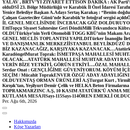
YALAV , BRTV’Yİ ZİYARET ETTİ
SON DAKİKA : AK Parti’n
oldu
DSİ 23. Bölge Müdürlüğü ve Karabük İl Özel İdaresi Tarafın
Yenice Belediye Başkan A.Adayı Sertaş Karakaş : “Benim doğd
Çalışan Gazeteciler Günü’nde Karabük’te fotoğraf sergisi açıldı
İL GENEL MECLİSİNDE İNCEBACAK GÖZ DOLDURUY
Etti
Topçu Siyaset Sahnesine Geri Döndü
Milli Tekvandocu Kübra 
OLDU
Türkiye’nin Yerli Otomobili TOGG KBÜ’nün Makam Ara
GENEL MECLİS TOPLANTISI YAPILDI
Türker İnanoğlu İlet
VE DANIŞMANLIK MERKEZİ
İSTANBUL BEYLİKDÜZÜ 
BİZ KAZANACAĞIZ, KARŞIYAKA KAZANACAK…
Atatür
Karadöngel
Murat Toprak: İSMETPAŞA MAHALLESİ MUH
OLACAK…
ATATÜRK MAHALLESİ MUHTAR ADAYI RASİM
VERİN BİZE YETKİYİ, GÖRÜN ETKİYİ….
ÖZAL MAHALL
Serdar Onat : GENÇLİĞİME GÜVENİYORUM. KÖYÜM İÇİ
SEÇİM / Mücahit Toprak
ENVER ÖZGÜ ADAY ADAYLIĞINI
OLDU
YENTAŞ ORMAN ÜRÜNLERİ A.Ş
Turgut Kurt , Yirmi
Kırışık’tan, Yeşilyurt Demir Çelik ve HELKA Beton Firmalarına
TOPRAK
MARZINC A.Ş, 10 KASIM ATATÜRK’Ü ANMA ME
KUTLAMA MESAJI
Sayı-115
Sayı-114
ÖREN EMEKLİ OLDU
Per. Ağu 6th, 2026
Hakkımızda
Köşe Yazarları