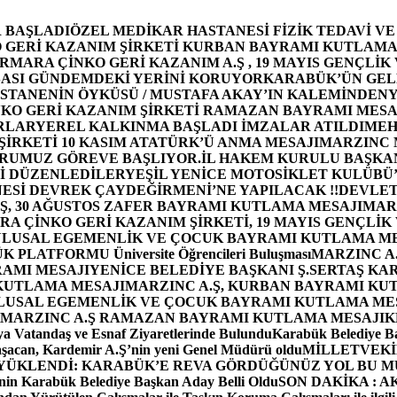
 BAŞLADI
ÖZEL MEDİKAR HASTANESİ FİZİK TEDAVİ V
GERİ KAZANIM ŞİRKETİ KURBAN BAYRAMI KUTLAMA
MARA ÇİNKO GERİ KAZANIM A.Ş , 19 MAYIS GENÇLİK
ASI GÜNDEMDEKİ YERİNİ KORUYOR
KARABÜK’ÜN GEL
STANENİN ÖYKÜSÜ / MUSTAFA AKAY’IN KALEMİNDEN
Y
O GERİ KAZANIM ŞİRKETİ RAMAZAN BAYRAMI MESA
RLAR
YEREL KALKINMA BAŞLADI İMZALAR ATILDI
MEH
İRKETİ 10 KASIM ATATÜRK’Ü ANMA MESAJI
MARZINC 
ORUMUZ GÖREVE BAŞLIYOR.
İL HAKEM KURULU BAŞKAN
Zİ DÜZENLEDİLER
YEŞİL YENİCE MOTOSİKLET KULÜBÜ
ESİ DEVREK ÇAYDEĞİRMENİ’NE YAPILACAK !!
DEVLET
, 30 AĞUSTOS ZAFER BAYRAMI KUTLAMA MESAJI
MAR
 ÇİNKO GERİ KAZANIM ŞİRKETİ, 19 MAYIS GENÇLİK
 ULUSAL EGEMENLİK VE ÇOCUK BAYRAMI KUTLAMA M
PLATFORMU Üniversite Öğrencileri Buluşması
MARZINC A.
RAMI MESAJI
YENİCE BELEDİYE BAŞKANI Ş.SERTAŞ KA
 KUTLAMA MESAJI
MARZINC A.Ş, KURBAN BAYRAMI KU
 ULUSAL EGEMENLİK VE ÇOCUK BAYRAMI KUTLAMA ME
MARZINC A.Ş RAMAZAN BAYRAMI KUTLAMA MESAJI
K
a Vatandaş ve Esnaf Ziyaretlerinde Bulundu
Karabük Belediye Ba
aşacan, Kardemir A.Ş’nin yeni Genel Müdürü oldu
MİLLETVEKİL
A YÜKLENDİ: KARABÜK’E REVA GÖRDÜĞÜNÜZ YOL BU M
in Karabük Belediye Başkan Aday Belli Oldu
SON DAKİKA : AK P