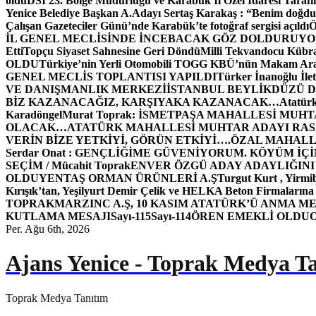
oldu
DSİ 23. Bölge Müdürlüğü ve Karabük İl Özel İdaresi Tarafın
Yenice Belediye Başkan A.Adayı Sertaş Karakaş : “Benim doğd
Çalışan Gazeteciler Günü’nde Karabük’te fotoğraf sergisi açıldı
İL GENEL MECLİSİNDE İNCEBACAK GÖZ DOLDURUY
Etti
Topçu Siyaset Sahnesine Geri Döndü
Milli Tekvandocu Kübra 
OLDU
Türkiye’nin Yerli Otomobili TOGG KBÜ’nün Makam Ara
GENEL MECLİS TOPLANTISI YAPILDI
Türker İnanoğlu İlet
VE DANIŞMANLIK MERKEZİ
İSTANBUL BEYLİKDÜZÜ 
BİZ KAZANACAĞIZ, KARŞIYAKA KAZANACAK…
Atatür
Karadöngel
Murat Toprak: İSMETPAŞA MAHALLESİ MUH
OLACAK…
ATATÜRK MAHALLESİ MUHTAR ADAYI RASİM
VERİN BİZE YETKİYİ, GÖRÜN ETKİYİ….
ÖZAL MAHALL
Serdar Onat : GENÇLİĞİME GÜVENİYORUM. KÖYÜM İÇİ
SEÇİM / Mücahit Toprak
ENVER ÖZGÜ ADAY ADAYLIĞINI
OLDU
YENTAŞ ORMAN ÜRÜNLERİ A.Ş
Turgut Kurt , Yirmi
Kırışık’tan, Yeşilyurt Demir Çelik ve HELKA Beton Firmalarına
TOPRAK
MARZINC A.Ş, 10 KASIM ATATÜRK’Ü ANMA ME
KUTLAMA MESAJI
Sayı-115
Sayı-114
ÖREN EMEKLİ OLDU
Per. Ağu 6th, 2026
Ajans Yenice - Toprak Medya T
Toprak Medya Tanıtım