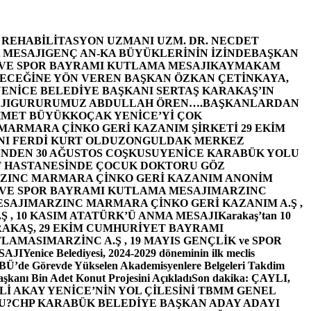
E REHABİLİTASYON UZMANI UZM. DR. NECDET
 MESAJI
GENÇ AN-KA BÜYÜKLERİNİN İZİNDE
BAŞKAN
 VE SPOR BAYRAMI KUTLAMA MESAJI
KAYMAKAM
ECEĞİNE YÖN VEREN BAŞKAN ÖZKAN ÇETİNKAYA,
ENİCE BELEDİYE BAŞKANI SERTAŞ KARAKAŞ’IN
JI
GURURUMUZ ABDULLAH ÖREN….
BAŞKANLARDAN
MET BÜYÜKKOÇAK YENİCE’Yİ ÇOK
MARMARA ÇİNKO GERİ KAZANIM ŞİRKETİ 29 EKİM
I FERDİ KURT OLDU
ZONGULDAK MERKEZ
’NDEN 30 AĞUSTOS COŞKUSU
YENİCE KARABÜK YOLU
 HASTANESİNDE ÇOCUK DOKTORU GÖZ
ZINC MARMARA ÇİNKO GERİ KAZANIM ANONİM
 VE SPOR BAYRAMI KUTLAMA MESAJI
MARZINC
ESAJI
MARZINC MARMARA ÇİNKO GERİ KAZANIM A.Ş ,
Ş , 10 KASIM ATATÜRK’Ü ANMA MESAJI
Karakaş’tan 10
RAKAŞ, 29 EKİM CUMHURİYET BAYRAMI
TLAMASI
MARZİNC A.Ş , 19 MAYIS GENÇLİK ve SPOR
SAJI
Yenice Belediyesi, 2024-2029 döneminin ilk meclis
BÜ’de Görevde Yükselen Akademisyenlere Belgeleri Takdim
şkanı Bin Adet Konut Projesini Açıkladı
Son dakika: ÇAYLI,
İ AKAY YENİCE’NİN YOL ÇİLESİNİ TBMM GENEL
U?
CHP KARABÜK BELEDİYE BAŞKAN ADAY ADAYI