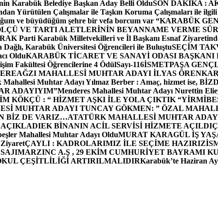
in Karabük Belediye Başkan Aday Belli Oldu
SON DAKİKA : AK P
dan Yürütülen Çalışmalar ile Taşkın Koruma Çalışmaları ile ilgili
uğum ve büyüdüğüm şehre bir vefa borcum var “
KARABÜK GEN
ÖLÇÜ VE TARTI ALETLERİNİN BEYANNAME VERME SÜR
OR
AK Parti Karabük Milletvekilleri ve İl Başkanı Esnaf Ziyaretind
Dağlı, Karabük Üniversitesi Öğrencileri ile Buluştu
SEÇİM TAK
cı Oldu
KARABÜK TİCARET VE SANAYİ ODASI BAŞKANI 
işim Fakültesi Öğrencilerine 4 Ödül
Sayı-116
İSMETPAŞA GENÇ
DEREAĞZI MAHALLESİ MUHTAR ADAYI İLYAS ÖREN
KAR
k Mahallesi Muhtar Adayı Yılmaz Berber : Amaç, hizmet ise, 
TAR ADAYIYIM”
Menderes Mahallesi Muhtar Adayı Nurettin 
 KÖKÇÜ : “ HİZMET AŞKI İLE YOLA ÇIKTIK “
YİRMİBE
ESİ MUHTAR ADAYI TUNCAY GÖKMEN: ” ÖZAL MAHALL
N BİZ DE VARIZ…
ATATÜRK MAHALLESİ MUHTAR ADAYI
 AÇIKLADI
EK BİNANIN ACİL SERVİSİ HİZMETE AÇILDI
Ç
beşler Mahallesi Muhtar Adayı Oldu
MURAT KARAGÜL İŞ YA
 Ziyaret
ÇAYLI : KADROLARIMIZ İLE SEÇİME HAZIRIZ
İS
SAJI
MARZINC A.Ş , 29 EKİM CUMHURİYET BAYRAMI K
OKUL ÇEŞİTLİLİĞİ ARTIRILMALIDIR
Karabük’te Haziran Ayı