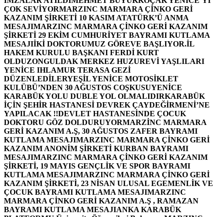
İMZALAR ATILDI
MEHMET BÜYÜKKOÇAK YENİCE’Yİ
ÇOK SEVİYOR
MARZINC MARMARA ÇİNKO GERİ
KAZANIM ŞİRKETİ 10 KASIM ATATÜRK’Ü ANMA
MESAJI
MARZINC MARMARA ÇİNKO GERİ KAZANIM
ŞİRKETİ 29 EKİM CUMHURİYET BAYRAMI KUTLAMA
MESAJI
İKİ DOKTORUMUZ GÖREVE BAŞLIYOR.
İL
HAKEM KURULU BAŞKANI FERDİ KURT
OLDU
ZONGULDAK MERKEZ HUZUREVİ YAŞLILARI
YENİCE IHLAMUR TERASA GEZİ
DÜZENLEDİLER
YEŞİL YENİCE MOTOSİKLET
KULÜBÜ’NDEN 30 AĞUSTOS COŞKUSU
YENİCE
KARABÜK YOLU DUBLE YOL OLMALIDIR
KARABÜK
İÇİN ŞEHİR HASTANESİ DEVREK ÇAYDEĞİRMENİ’NE
YAPILACAK !!
DEVLET HASTANESİNDE ÇOCUK
DOKTORU GÖZ DOLDURUYOR
MARZİNC MARMARA
GERİ KAZANIM A.Ş, 30 AĞUSTOS ZAFER BAYRAMI
KUTLAMA MESAJI
MARZINC MARMARA ÇİNKO GERİ
KAZANIM ANONİM ŞİRKETİ KURBAN BAYRAMI
MESAJI
MARZINC MARMARA ÇİNKO GERİ KAZANIM
ŞİRKETİ, 19 MAYIS GENÇLİK VE SPOR BAYRAMI
KUTLAMA MESAJI
MARZINC MARMARA ÇİNKO GERİ
KAZANIM ŞİRKETİ, 23 NİSAN ULUSAL EGEMENLİK VE
ÇOCUK BAYRAMI KUTLAMA MESAJI
MARZINC
MARMARA ÇİNKO GERİ KAZANIM A.Ş , RAMAZAN
BAYRAMI KUTLAMA MESAJI
ANKA KARABÜK