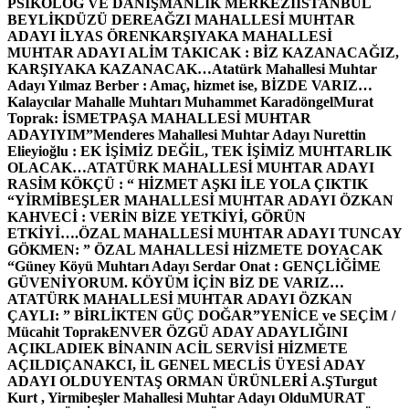
PSİKOLOG VE DANIŞMANLIK MERKEZİ
İSTANBUL
BEYLİKDÜZÜ DEREAĞZI MAHALLESİ MUHTAR
ADAYI İLYAS ÖREN
KARŞIYAKA MAHALLESİ
MUHTAR ADAYI ALİM TAKICAK : BİZ KAZANACAĞIZ,
KARŞIYAKA KAZANACAK…
Atatürk Mahallesi Muhtar
Adayı Yılmaz Berber : Amaç, hizmet ise, BİZDE VARIZ…
Kalaycılar Mahalle Muhtarı Muhammet Karadöngel
Murat
Toprak: İSMETPAŞA MAHALLESİ MUHTAR
ADAYIYIM”
Menderes Mahallesi Muhtar Adayı Nurettin
Elieyioğlu : EK İŞİMİZ DEĞİL, TEK İŞİMİZ MUHTARLIK
OLACAK…
ATATÜRK MAHALLESİ MUHTAR ADAYI
RASİM KÖKÇÜ : “ HİZMET AŞKI İLE YOLA ÇIKTIK
“
YİRMİBEŞLER MAHALLESİ MUHTAR ADAYI ÖZKAN
KAHVECİ : VERİN BİZE YETKİYİ, GÖRÜN
ETKİYİ….
ÖZAL MAHALLESİ MUHTAR ADAYI TUNCAY
GÖKMEN: ” ÖZAL MAHALLESİ HİZMETE DOYACAK
“
Güney Köyü Muhtarı Adayı Serdar Onat : GENÇLİĞİME
GÜVENİYORUM. KÖYÜM İÇİN BİZ DE VARIZ…
ATATÜRK MAHALLESİ MUHTAR ADAYI ÖZKAN
ÇAYLI: ” BİRLİKTEN GÜÇ DOĞAR”
YENİCE ve SEÇİM /
Mücahit Toprak
ENVER ÖZGÜ ADAY ADAYLIĞINI
AÇIKLADI
EK BİNANIN ACİL SERVİSİ HİZMETE
AÇILDI
ÇANAKCI, İL GENEL MECLİS ÜYESİ ADAY
ADAYI OLDU
YENTAŞ ORMAN ÜRÜNLERİ A.Ş
Turgut
Kurt , Yirmibeşler Mahallesi Muhtar Adayı Oldu
MURAT