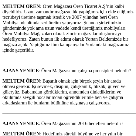
MELTEM ÖREN:
Ören Mağazası Ören Ticaret A.Ş’nin kalbi
diyebiliriz. Uzun zamandır mağazacılık yaptığımız için elde ettiğimiz
tecrübeyi üretime taşımak istedik ve 2007 yılından beri Ören
Mobilya adı altında seri üretim yapıyoruz. Şuanda şirketimizin
gündeminde yok ama uzun vadede kendi ürettiğimiz mobilyaları,
Ören Mobilya Mağazaları olarak zincir mağazalar oluşturmayı
hedefliyoruz. Zaten bunun ilk adımı olarak Yortan Beldemizde bir
mağaza açtık. Yaptığımız tüm kampanyalar Yortandaki mağazamız
içinde geçerlidir.
———————————————————————————
AJANS YENİCE
: Ören Mağazasının çalışma prensipleri nelerdir?
MELTEM ÖREN
: Başarılı olmak için birçok şeyin bir arada
olması gerekir. İşi sevmek, disiplin, çalışkanlık, titizlik, güven ve
güleryüz. Babamdan gördüklerim, annemden dinlediklerim ve
okulumda sevgili hocalarımdan öğrendiklerimle ben ve çalışma
arkadaşlarım ile bunların bütününe ulaşmaya çalışıyoruz.
————————————————————————————
AJANS YENİCE
: Ören Mağazasının 2016 hedefleri nelerdir?
MELTEM ÖREN
: Hedefimiz sürekli büyüme ve her yılın bir