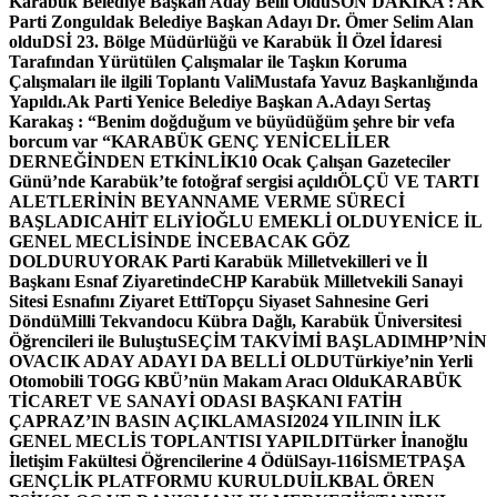
Karabük Belediye Başkan Aday Belli Oldu
SON DAKİKA : AK
Parti Zonguldak Belediye Başkan Adayı Dr. Ömer Selim Alan
oldu
DSİ 23. Bölge Müdürlüğü ve Karabük İl Özel İdaresi
Tarafından Yürütülen Çalışmalar ile Taşkın Koruma
Çalışmaları ile ilgili Toplantı ValiMustafa Yavuz Başkanlığında
Yapıldı.
Ak Parti Yenice Belediye Başkan A.Adayı Sertaş
Karakaş : “Benim doğduğum ve büyüdüğüm şehre bir vefa
borcum var “
KARABÜK GENÇ YENİCELİLER
DERNEĞİNDEN ETKİNLİK
10 Ocak Çalışan Gazeteciler
Günü’nde Karabük’te fotoğraf sergisi açıldı
ÖLÇÜ VE TARTI
ALETLERİNİN BEYANNAME VERME SÜRECİ
BAŞLADI
CAHİT ELiYİOĞLU EMEKLİ OLDU
YENİCE İL
GENEL MECLİSİNDE İNCEBACAK GÖZ
DOLDURUYOR
AK Parti Karabük Milletvekilleri ve İl
Başkanı Esnaf Ziyaretinde
CHP Karabük Milletvekili Sanayi
Sitesi Esnafını Ziyaret Etti
Topçu Siyaset Sahnesine Geri
Döndü
Milli Tekvandocu Kübra Dağlı, Karabük Üniversitesi
Öğrencileri ile Buluştu
SEÇİM TAKVİMİ BAŞLADI
MHP’NİN
OVACIK ADAY ADAYI DA BELLİ OLDU
Türkiye’nin Yerli
Otomobili TOGG KBÜ’nün Makam Aracı Oldu
KARABÜK
TİCARET VE SANAYİ ODASI BAŞKANI FATİH
ÇAPRAZ’IN BASIN AÇIKLAMASI
2024 YILININ İLK
GENEL MECLİS TOPLANTISI YAPILDI
Türker İnanoğlu
İletişim Fakültesi Öğrencilerine 4 Ödül
Sayı-116
İSMETPAŞA
GENÇLİK PLATFORMU KURULDU
İLKBAL ÖREN