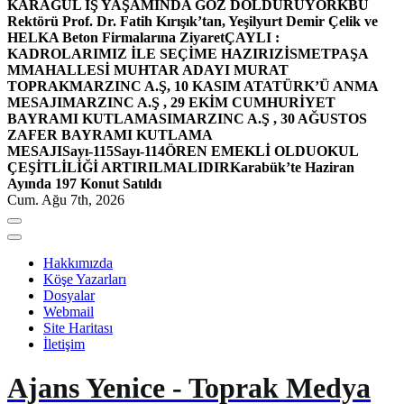
KARAGÜL İŞ YAŞAMINDA GÖZ DOLDURUYOR
KBÜ
Rektörü Prof. Dr. Fatih Kırışık’tan, Yeşilyurt Demir Çelik ve
HELKA Beton Firmalarına Ziyaret
ÇAYLI :
KADROLARIMIZ İLE SEÇİME HAZIRIZ
İSMETPAŞA
MMAHALLESİ MUHTAR ADAYI MURAT
TOPRAK
MARZINC A.Ş, 10 KASIM ATATÜRK’Ü ANMA
MESAJI
MARZINC A.Ş , 29 EKİM CUMHURİYET
BAYRAMI KUTLAMASI
MARZINC A.Ş , 30 AĞUSTOS
ZAFER BAYRAMI KUTLAMA
MESAJI
Sayı-115
Sayı-114
ÖREN EMEKLİ OLDU
OKUL
ÇEŞİTLİLİĞİ ARTIRILMALIDIR
Karabük’te Haziran
Ayında 197 Konut Satıldı
Cum. Ağu 7th, 2026
Hakkımızda
Köşe Yazarları
Dosyalar
Webmail
Site Haritası
İletişim
Ajans Yenice - Toprak Medya