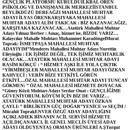
GENÇLİK PLATFORMU KURULDU
İLKBAL ÖREN
PSİKOLOG VE DANIŞMANLIK MERKEZİ
İSTANBUL
BEYLİKDÜZÜ DEREAĞZI MAHALLESİ MUHTAR
ADAYI İLYAS ÖREN
KARŞIYAKA MAHALLESİ
MUHTAR ADAYI ALİM TAKICAK : BİZ KAZANACAĞIZ,
KARŞIYAKA KAZANACAK…
Atatürk Mahallesi Muhtar
Adayı Yılmaz Berber : Amaç, hizmet ise, BİZDE VARIZ…
Kalaycılar Mahalle Muhtarı Muhammet Karadöngel
Murat
Toprak: İSMETPAŞA MAHALLESİ MUHTAR
ADAYIYIM”
Menderes Mahallesi Muhtar Adayı Nurettin
Elieyioğlu : EK İŞİMİZ DEĞİL, TEK İŞİMİZ MUHTARLIK
OLACAK…
ATATÜRK MAHALLESİ MUHTAR ADAYI
RASİM KÖKÇÜ : “ HİZMET AŞKI İLE YOLA ÇIKTIK
“
YİRMİBEŞLER MAHALLESİ MUHTAR ADAYI ÖZKAN
KAHVECİ : VERİN BİZE YETKİYİ, GÖRÜN
ETKİYİ….
ÖZAL MAHALLESİ MUHTAR ADAYI TUNCAY
GÖKMEN: ” ÖZAL MAHALLESİ HİZMETE DOYACAK
“
Güney Köyü Muhtarı Adayı Serdar Onat : GENÇLİĞİME
GÜVENİYORUM. KÖYÜM İÇİN BİZ DE VARIZ…
ATATÜRK MAHALLESİ MUHTAR ADAYI ÖZKAN
ÇAYLI: ” BİRLİKTEN GÜÇ DOĞAR”
YENİCE ve SEÇİM /
Mücahit Toprak
ENVER ÖZGÜ ADAY ADAYLIĞINI
AÇIKLADI
EK BİNANIN ACİL SERVİSİ HİZMETE
AÇILDI
ÇANAKCI, İL GENEL MECLİS ÜYESİ ADAY
ADAYI OLDU
YENTAŞ ORMAN ÜRÜNLERİ A.Ş
Turgut