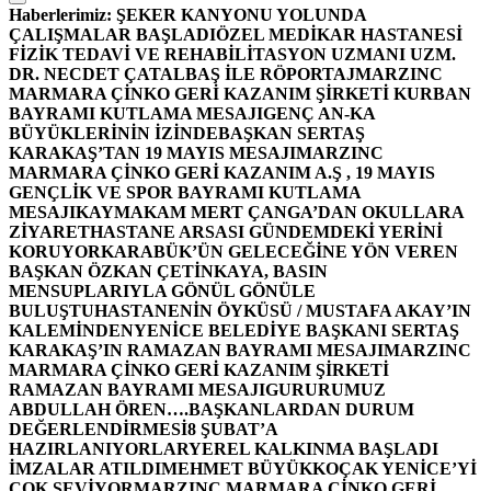
Haberlerimiz:
ŞEKER KANYONU YOLUNDA
ÇALIŞMALAR BAŞLADI
ÖZEL MEDİKAR HASTANESİ
FİZİK TEDAVİ VE REHABİLİTASYON UZMANI UZM.
DR. NECDET ÇATALBAŞ İLE RÖPORTAJ
MARZINC
MARMARA ÇİNKO GERİ KAZANIM ŞİRKETİ KURBAN
BAYRAMI KUTLAMA MESAJI
GENÇ AN-KA
BÜYÜKLERİNİN İZİNDE
BAŞKAN SERTAŞ
KARAKAŞ’TAN 19 MAYIS MESAJI
MARZINC
MARMARA ÇİNKO GERİ KAZANIM A.Ş , 19 MAYIS
GENÇLİK VE SPOR BAYRAMI KUTLAMA
MESAJI
KAYMAKAM MERT ÇANGA’DAN OKULLARA
ZİYARET
HASTANE ARSASI GÜNDEMDEKİ YERİNİ
KORUYOR
KARABÜK’ÜN GELECEĞİNE YÖN VEREN
BAŞKAN ÖZKAN ÇETİNKAYA, BASIN
MENSUPLARIYLA GÖNÜL GÖNÜLE
BULUŞTU
HASTANENİN ÖYKÜSÜ / MUSTAFA AKAY’IN
KALEMİNDEN
YENİCE BELEDİYE BAŞKANI SERTAŞ
KARAKAŞ’IN RAMAZAN BAYRAMI MESAJI
MARZINC
MARMARA ÇİNKO GERİ KAZANIM ŞİRKETİ
RAMAZAN BAYRAMI MESAJI
GURURUMUZ
ABDULLAH ÖREN….
BAŞKANLARDAN DURUM
DEĞERLENDİRMESİ
8 ŞUBAT’A
HAZIRLANIYORLAR
YEREL KALKINMA BAŞLADI
İMZALAR ATILDI
MEHMET BÜYÜKKOÇAK YENİCE’Yİ
ÇOK SEVİYOR
MARZINC MARMARA ÇİNKO GERİ