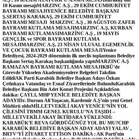
10 Kasım mesajı
MARZINC A.Ş , 29 EKİM CUMHURİYET
BAYRAMI MESAJI
YENİCE BELEDİYE BAŞKANI
Ş.SERTAŞ KARAKAŞ, 29 EKİM CUMHURİYET
BAYRAMI MESAJI
MARZINC A.Ş , 30 AĞUSTOS ZAFER
BAYRAMI KUTLAMA MESAJI
MARZINC A.Ş, KURBAN
BAYRAMI KUTLAMASI
MARZİNC A.Ş , 19 MAYIS
GENÇLİK ve SPOR BAYRAMI KUTLAMA
MESAJI
MARZINC A.Ş, 23 NİSAN ULUSAL EGEMENLİK
VE ÇOCUK BAYRAMI KUTLAMA MESAJI
Yenice
Belediyesi, 2024-2029 döneminin ilk meclis toplantısını Belediye
Başkanı Sertaş Karakaş başkanlığında yaptı
MARZINC A.Ş
RAMAZAN BAYRAMI KUTLAMA MESAJI
KBÜ’de
Görevde Yükselen Akademisyenlere Belgeleri Takdim
Edildi
AK Parti Karabük Belediye Başkan Adayı Özkan
Çetinkaya Vatandaş ve Esnaf Ziyaretlerinde Bulundu
Karabük
Belediye Başkanı Bin Adet Konut Projesini Açıkladı
Son
dakika: ÇAYLI, MHP YENİCE BELEDİYE BAŞKAN
ADAYI
Dr. Dursun Ali Yaşacan, Kardemir A.Ş’nin yeni Genel
Müdürü oldu
MİLLETVEKİLİ AKAY YENİCE’NİN YOL
ÇİLESİNİ TBMM GENEL KURULU’NA TAŞIDI –
MİLLETVEKİLİ AKAY İKTİDARA YÜKLENDİ:
KARABÜK’E REVA GÖRDÜĞÜNÜZ YOL BU MU?
CHP
KARABÜK BELEDİYE BAŞKAN ADAY ADAYI YALAV ,
BRTV’Yİ ZİYARET ETTİ
SON DAKİKA : AK Parti’nin