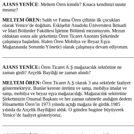
AJANS YENİCE
: Meltem Ören kimdir? Kısaca kendinizi tanıtır
mısınız?
MELTEM ÖREN:
Salih ve Fatma Ören çiftinin ilk çocukları
olarak Yenice’de doğdum. Eskişehir Anadolu Üniversitesi İktisadi
ve İdari Bölümler Fakültesi İşletme Bölümü mezunuyum. Mezun
olduktan sonra aile şirketimiz Ören Ticaret Anonim Şirketinde
çalışmaya başladım. Halen Ören Mobilya ve Beyaz Eşya
Mağazasında Sorumlu Yönetici olarak çalışmaya devam ediyorum.
————————————————————————————
AJANS YENİCE:
Ören Ticaret A.Ş mağazacılık sektörüne ne
zaman girdi? Arçelik Bayiliği ne zaman alındı?
MELTEM ÖREN:
Ören Ticaret A.Ş olarak 3 ana sektörde faaliyet
göstermekteyiz. Bunlar kereste üretimi ve satışı, mobilya imalat ve
satışı, mobilya ve beyaz eşya mağazacılığı. Mağazacılık sektörüne
Şirketimizin Onursal Başkanı ve her zaman rahmetle andığım dedem
Hüsamettin Ören’in 1973 yılında açtığı mağaza ile girdik.1985
yılında da Arçelik Bayiliğini aldık. O günden bugüne büyüyerek
Yenice’de faaliyet gösteriyoruz.
———————————————————————————