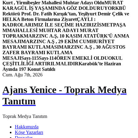
Kurt , Yirmibeşler Mahallesi Muhtar Adayı Oldu
MURAT
KARAGÜL İŞ YAŞAMINDA GÖZ DOLDURUYOR
KBÜ
Rektörü Prof. Dr. Fatih Kırışık’tan, Yeşilyurt Demir Çelik ve
HELKA Beton Firmalarına Ziyaret
ÇAYLI :
KADROLARIMIZ İLE SEÇİME HAZIRIZ
İSMETPAŞA
MMAHALLESİ MUHTAR ADAYI MURAT
TOPRAK
MARZINC A.Ş, 10 KASIM ATATÜRK’Ü ANMA
MESAJI
MARZINC A.Ş , 29 EKİM CUMHURİYET
BAYRAMI KUTLAMASI
MARZINC A.Ş , 30 AĞUSTOS
ZAFER BAYRAMI KUTLAMA
MESAJI
Sayı-115
Sayı-114
ÖREN EMEKLİ OLDU
OKUL
ÇEŞİTLİLİĞİ ARTIRILMALIDIR
Karabük’te Haziran
Ayında 197 Konut Satıldı
Cum. Ağu 7th, 2026
Ajans Yenice - Toprak Medya
Tanıtım
Toprak Medya Tanıtım
Hakkımızda
Köşe Yazarları
Dosyalar