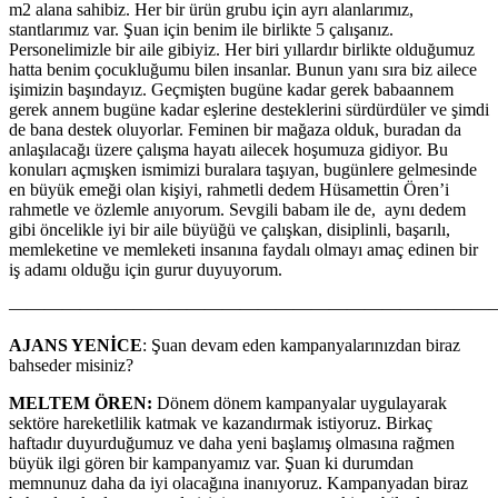
m2 alana sahibiz. Her bir ürün grubu için ayrı alanlarımız,
stantlarımız var. Şuan için benim ile birlikte 5 çalışanız.
Personelimizle bir aile gibiyiz. Her biri yıllardır birlikte olduğumuz
hatta benim çocukluğumu bilen insanlar. Bunun yanı sıra biz ailece
işimizin başındayız. Geçmişten bugüne kadar gerek babaannem
gerek annem bugüne kadar eşlerine desteklerini sürdürdüler ve şimdi
de bana destek oluyorlar. Feminen bir mağaza olduk, buradan da
anlaşılacağı üzere çalışma hayatı ailecek hoşumuza gidiyor. Bu
konuları açmışken ismimizi buralara taşıyan, bugünlere gelmesinde
en büyük emeği olan kişiyi, rahmetli dedem Hüsamettin Ören’i
rahmetle ve özlemle anıyorum. Sevgili babam ile de, aynı dedem
gibi öncelikle iyi bir aile büyüğü ve çalışkan, disiplinli, başarılı,
memleketine ve memleketi insanına faydalı olmayı amaç edinen bir
iş adamı olduğu için gurur duyuyorum.
———————————————————————————
AJANS YENİCE
: Şuan devam eden kampanyalarınızdan biraz
bahseder misiniz?
MELTEM ÖREN:
Dönem dönem kampanyalar uygulayarak
sektöre hareketlilik katmak ve kazandırmak istiyoruz. Birkaç
haftadır duyurduğumuz ve daha yeni başlamış olmasına rağmen
büyük ilgi gören bir kampanyamız var. Şuan ki durumdan
memnunuz daha da iyi olacağına inanıyoruz. Kampanyadan biraz