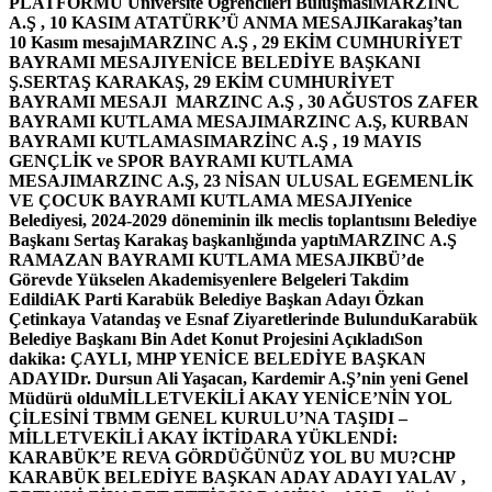
PLATFORMU Üniversite Öğrencileri Buluşması
MARZINC
A.Ş , 10 KASIM ATATÜRK’Ü ANMA MESAJI
Karakaş’tan
10 Kasım mesajı
MARZINC A.Ş , 29 EKİM CUMHURİYET
BAYRAMI MESAJI
YENİCE BELEDİYE BAŞKANI
Ş.SERTAŞ KARAKAŞ, 29 EKİM CUMHURİYET
BAYRAMI MESAJI
MARZINC A.Ş , 30 AĞUSTOS ZAFER
BAYRAMI KUTLAMA MESAJI
MARZINC A.Ş, KURBAN
BAYRAMI KUTLAMASI
MARZİNC A.Ş , 19 MAYIS
GENÇLİK ve SPOR BAYRAMI KUTLAMA
MESAJI
MARZINC A.Ş, 23 NİSAN ULUSAL EGEMENLİK
VE ÇOCUK BAYRAMI KUTLAMA MESAJI
Yenice
Belediyesi, 2024-2029 döneminin ilk meclis toplantısını Belediye
Başkanı Sertaş Karakaş başkanlığında yaptı
MARZINC A.Ş
RAMAZAN BAYRAMI KUTLAMA MESAJI
KBÜ’de
Görevde Yükselen Akademisyenlere Belgeleri Takdim
Edildi
AK Parti Karabük Belediye Başkan Adayı Özkan
Çetinkaya Vatandaş ve Esnaf Ziyaretlerinde Bulundu
Karabük
Belediye Başkanı Bin Adet Konut Projesini Açıkladı
Son
dakika: ÇAYLI, MHP YENİCE BELEDİYE BAŞKAN
ADAYI
Dr. Dursun Ali Yaşacan, Kardemir A.Ş’nin yeni Genel
Müdürü oldu
MİLLETVEKİLİ AKAY YENİCE’NİN YOL
ÇİLESİNİ TBMM GENEL KURULU’NA TAŞIDI –
MİLLETVEKİLİ AKAY İKTİDARA YÜKLENDİ:
KARABÜK’E REVA GÖRDÜĞÜNÜZ YOL BU MU?
CHP
KARABÜK BELEDİYE BAŞKAN ADAY ADAYI YALAV ,