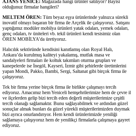
AJANS YENİCE:
Mağazada hangi ürünler satılıyor? Bayisi
olduğunuz firmalar hangileri?
MELTEM ÖREN:
Tüm beyaz eşya ürünlerinde yalnızca sürekli
inovatif olmayı başaran bir firma ile Arçelik ile çalışıyoruz. Satışını
yaptığımız modüler mobilya ürünleri yatak odaları, yemek odaları,
genç odaları, tv üniteleri vb. tekil ürünleri kendi tesisimiz olan
ÖREN MOBİLYA’da üretiyoruz.
Halıcılık sektöründe kendisini kanıtlamış olan Royal Halı,
Ankara’da kurulmuş kaliteyi yakalamış, mutfak masa ve
sandalyeleri firmaları ile koltuk takımları oturma grupları ve
kanepelerde ise İnegöl, Kayseri, İzmir gibi şehirlerde üretimlerini
yapan Mondi, Pakko, Bambi, Sergi, Saltanat gibi birçok firma ile
çalışıyoruz.
Tek bir firma yerine birçok firma ile birlikte çalışmayı tercih
ediyoruz. Amacımız hem Yeniceli hemşehrilerimize hem de çevre il
ve ilçelerden gelip bizi tercih eden değerli müşterilerimize çeşitli
tercih olanağı sağlamaktır. Bunu sağlayabilmek ve ardından güzel
sonuçlar almak bunları da güzel yürekli müşterilerimizden duymak
bizi ayrıca onurlandırıyor. Hem kendi ürünlerimizde yeniliği
sağlamaya çalışıyoruz hem de yenilikçi firmalarla çalışmaya gayret
ediyoruz.
————————————————————————————