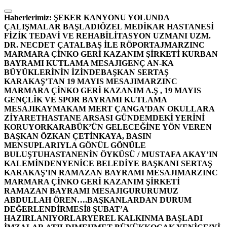
İçeriğe
atla
Haberlerimiz:
ŞEKER KANYONU YOLUNDA
ÇALIŞMALAR BAŞLADI
ÖZEL MEDİKAR HASTANESİ
FİZİK TEDAVİ VE REHABİLİTASYON UZMANI UZM.
DR. NECDET ÇATALBAŞ İLE RÖPORTAJ
MARZINC
MARMARA ÇİNKO GERİ KAZANIM ŞİRKETİ KURBAN
BAYRAMI KUTLAMA MESAJI
GENÇ AN-KA
BÜYÜKLERİNİN İZİNDE
BAŞKAN SERTAŞ
KARAKAŞ’TAN 19 MAYIS MESAJI
MARZINC
MARMARA ÇİNKO GERİ KAZANIM A.Ş , 19 MAYIS
GENÇLİK VE SPOR BAYRAMI KUTLAMA
MESAJI
KAYMAKAM MERT ÇANGA’DAN OKULLARA
ZİYARET
HASTANE ARSASI GÜNDEMDEKİ YERİNİ
KORUYOR
KARABÜK’ÜN GELECEĞİNE YÖN VEREN
BAŞKAN ÖZKAN ÇETİNKAYA, BASIN
MENSUPLARIYLA GÖNÜL GÖNÜLE
BULUŞTU
HASTANENİN ÖYKÜSÜ / MUSTAFA AKAY’IN
KALEMİNDEN
YENİCE BELEDİYE BAŞKANI SERTAŞ
KARAKAŞ’IN RAMAZAN BAYRAMI MESAJI
MARZINC
MARMARA ÇİNKO GERİ KAZANIM ŞİRKETİ
RAMAZAN BAYRAMI MESAJI
GURURUMUZ
ABDULLAH ÖREN….
BAŞKANLARDAN DURUM
DEĞERLENDİRMESİ
8 ŞUBAT’A
HAZIRLANIYORLAR
YEREL KALKINMA BAŞLADI