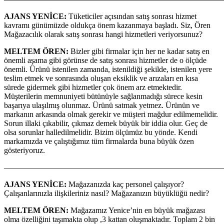
AJANS YENİCE:
Tüketiciler açısından satış sonrası hizmet
kavramı günümüzde oldukça önem kazanmaya başladı. Siz, Ören
Mağazacılık olarak satış sonrası hangi hizmetleri veriyorsunuz?
MELTEM ÖREN:
Bizler gibi firmalar için her ne kadar satış en
önemli aşama gibi görünse de satış sonrası hizmetler de o ölçüde
önemli. Ürünü istenilen zamanda, istenildiği şekilde, istenilen yere
teslim etmek ve sonrasında oluşan eksiklik ve arızaları en kısa
sürede gidermek gibi hizmetler çok önem arz etmektedir.
Müşterilerin memnuniyeti bütünüyle sağlanmadığı sürece kesin
başarıya ulaşılmış olunmaz. Ürünü satmak yetmez. Ürünün ve
markanın arkasında olmak gerekir ve müşteri mağdur edilmemelidir.
Sorun illaki çıkabilir, çıkmaz demek büyük bir iddia olur. Geç de
olsa sorunlar halledilmelidir. Bizim ölçümüz bu yönde. Kendi
markamızda ve çalıştığımız tüm firmalarda buna büyük özen
gösteriyoruz.
———————————————————————————
AJANS YENİCE:
Mağazanızda kaç personel çalışıyor?
Çalışanlarınızla ilişkileriniz nasıl? Mağazanızın büyüklüğü nedir?
MELTEM ÖREN:
Mağazamız Yenice’nin en büyük mağazası
olma özelliğini taşımakta olup ,3 kattan oluşmaktadır. Toplam 2 bin