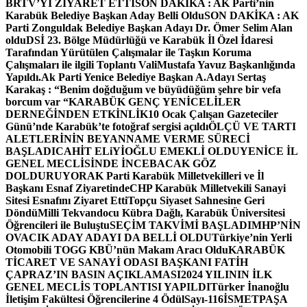
BRTV’Yİ ZİYARET ETTİ
SON DAKİKA : AK Parti’nin
Karabük Belediye Başkan Aday Belli Oldu
SON DAKİKA : AK
Parti Zonguldak Belediye Başkan Adayı Dr. Ömer Selim Alan
oldu
DSİ 23. Bölge Müdürlüğü ve Karabük İl Özel İdaresi
Tarafından Yürütülen Çalışmalar ile Taşkın Koruma
Çalışmaları ile ilgili Toplantı ValiMustafa Yavuz Başkanlığında
Yapıldı.
Ak Parti Yenice Belediye Başkan A.Adayı Sertaş
Karakaş : “Benim doğduğum ve büyüdüğüm şehre bir vefa
borcum var “
KARABÜK GENÇ YENİCELİLER
DERNEĞİNDEN ETKİNLİK
10 Ocak Çalışan Gazeteciler
Günü’nde Karabük’te fotoğraf sergisi açıldı
ÖLÇÜ VE TARTI
ALETLERİNİN BEYANNAME VERME SÜRECİ
BAŞLADI
CAHİT ELiYİOĞLU EMEKLİ OLDU
YENİCE İL
GENEL MECLİSİNDE İNCEBACAK GÖZ
DOLDURUYOR
AK Parti Karabük Milletvekilleri ve İl
Başkanı Esnaf Ziyaretinde
CHP Karabük Milletvekili Sanayi
Sitesi Esnafını Ziyaret Etti
Topçu Siyaset Sahnesine Geri
Döndü
Milli Tekvandocu Kübra Dağlı, Karabük Üniversitesi
Öğrencileri ile Buluştu
SEÇİM TAKVİMİ BAŞLADI
MHP’NİN
OVACIK ADAY ADAYI DA BELLİ OLDU
Türkiye’nin Yerli
Otomobili TOGG KBÜ’nün Makam Aracı Oldu
KARABÜK
TİCARET VE SANAYİ ODASI BAŞKANI FATİH
ÇAPRAZ’IN BASIN AÇIKLAMASI
2024 YILININ İLK
GENEL MECLİS TOPLANTISI YAPILDI
Türker İnanoğlu
İletişim Fakültesi Öğrencilerine 4 Ödül
Sayı-116
İSMETPAŞA