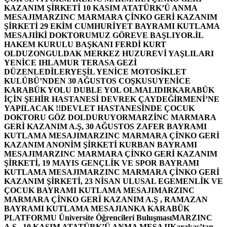
KAZANIM ŞİRKETİ 10 KASIM ATATÜRK’Ü ANMA
MESAJI
MARZINC MARMARA ÇİNKO GERİ KAZANIM
ŞİRKETİ 29 EKİM CUMHURİYET BAYRAMI KUTLAMA
MESAJI
İKİ DOKTORUMUZ GÖREVE BAŞLIYOR.
İL
HAKEM KURULU BAŞKANI FERDİ KURT
OLDU
ZONGULDAK MERKEZ HUZUREVİ YAŞLILARI
YENİCE IHLAMUR TERASA GEZİ
DÜZENLEDİLER
YEŞİL YENİCE MOTOSİKLET
KULÜBÜ’NDEN 30 AĞUSTOS COŞKUSU
YENİCE
KARABÜK YOLU DUBLE YOL OLMALIDIR
KARABÜK
İÇİN ŞEHİR HASTANESİ DEVREK ÇAYDEĞİRMENİ’NE
YAPILACAK !!
DEVLET HASTANESİNDE ÇOCUK
DOKTORU GÖZ DOLDURUYOR
MARZİNC MARMARA
GERİ KAZANIM A.Ş, 30 AĞUSTOS ZAFER BAYRAMI
KUTLAMA MESAJI
MARZINC MARMARA ÇİNKO GERİ
KAZANIM ANONİM ŞİRKETİ KURBAN BAYRAMI
MESAJI
MARZINC MARMARA ÇİNKO GERİ KAZANIM
ŞİRKETİ, 19 MAYIS GENÇLİK VE SPOR BAYRAMI
KUTLAMA MESAJI
MARZINC MARMARA ÇİNKO GERİ
KAZANIM ŞİRKETİ, 23 NİSAN ULUSAL EGEMENLİK VE
ÇOCUK BAYRAMI KUTLAMA MESAJI
MARZINC
MARMARA ÇİNKO GERİ KAZANIM A.Ş , RAMAZAN
BAYRAMI KUTLAMA MESAJI
ANKA KARABÜK
PLATFORMU Üniversite Öğrencileri Buluşması
MARZINC
A.Ş , 10 KASIM ATATÜRK’Ü ANMA MESAJI
Karakaş’tan