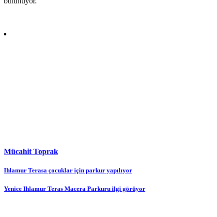
bulunuyor.
Mücahit Toprak
Yazı
Ihlamur Terasa çocuklar için parkur yapılıyor
gezinmesi
Yenice Ihlamur Teras Macera Parkuru ilgi görüyor