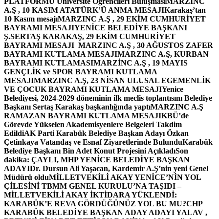
PLATFORMU Üniversite Öğrencileri Buluşması
MARZINC
A.Ş , 10 KASIM ATATÜRK’Ü ANMA MESAJI
Karakaş’tan
10 Kasım mesajı
MARZINC A.Ş , 29 EKİM CUMHURİYET
BAYRAMI MESAJI
YENİCE BELEDİYE BAŞKANI
Ş.SERTAŞ KARAKAŞ, 29 EKİM CUMHURİYET
BAYRAMI MESAJI
MARZINC A.Ş , 30 AĞUSTOS ZAFER
BAYRAMI KUTLAMA MESAJI
MARZINC A.Ş, KURBAN
BAYRAMI KUTLAMASI
MARZİNC A.Ş , 19 MAYIS
GENÇLİK ve SPOR BAYRAMI KUTLAMA
MESAJI
MARZINC A.Ş, 23 NİSAN ULUSAL EGEMENLİK
VE ÇOCUK BAYRAMI KUTLAMA MESAJI
Yenice
Belediyesi, 2024-2029 döneminin ilk meclis toplantısını Belediye
Başkanı Sertaş Karakaş başkanlığında yaptı
MARZINC A.Ş
RAMAZAN BAYRAMI KUTLAMA MESAJI
KBÜ’de
Görevde Yükselen Akademisyenlere Belgeleri Takdim
Edildi
AK Parti Karabük Belediye Başkan Adayı Özkan
Çetinkaya Vatandaş ve Esnaf Ziyaretlerinde Bulundu
Karabük
Belediye Başkanı Bin Adet Konut Projesini Açıkladı
Son
dakika: ÇAYLI, MHP YENİCE BELEDİYE BAŞKAN
ADAYI
Dr. Dursun Ali Yaşacan, Kardemir A.Ş’nin yeni Genel
Müdürü oldu
MİLLETVEKİLİ AKAY YENİCE’NİN YOL
ÇİLESİNİ TBMM GENEL KURULU’NA TAŞIDI –
MİLLETVEKİLİ AKAY İKTİDARA YÜKLENDİ:
KARABÜK’E REVA GÖRDÜĞÜNÜZ YOL BU MU?
CHP
KARABÜK BELEDİYE BAŞKAN ADAY ADAYI YALAV ,