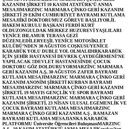
KAZANIM ŞİRKETİ 10 KASIM ATATÜRK’Ü ANMA
MESAJI
MARZINC MARMARA ÇİNKO GERİ KAZANIM
ŞİRKETİ 29 EKİM CUMHURİYET BAYRAMI KUTLAMA
MESAJI
İKİ DOKTORUMUZ GÖREVE BAŞLIYOR.
İL
HAKEM KURULU BAŞKANI FERDİ KURT
OLDU
ZONGULDAK MERKEZ HUZUREVİ YAŞLILARI
YENİCE IHLAMUR TERASA GEZİ
DÜZENLEDİLER
YEŞİL YENİCE MOTOSİKLET
KULÜBÜ’NDEN 30 AĞUSTOS COŞKUSU
YENİCE
KARABÜK YOLU DUBLE YOL OLMALIDIR
KARABÜK
İÇİN ŞEHİR HASTANESİ DEVREK ÇAYDEĞİRMENİ’NE
YAPILACAK !!
DEVLET HASTANESİNDE ÇOCUK
DOKTORU GÖZ DOLDURUYOR
MARZİNC MARMARA
GERİ KAZANIM A.Ş, 30 AĞUSTOS ZAFER BAYRAMI
KUTLAMA MESAJI
MARZINC MARMARA ÇİNKO GERİ
KAZANIM ANONİM ŞİRKETİ KURBAN BAYRAMI
MESAJI
MARZINC MARMARA ÇİNKO GERİ KAZANIM
ŞİRKETİ, 19 MAYIS GENÇLİK VE SPOR BAYRAMI
KUTLAMA MESAJI
MARZINC MARMARA ÇİNKO GERİ
KAZANIM ŞİRKETİ, 23 NİSAN ULUSAL EGEMENLİK VE
ÇOCUK BAYRAMI KUTLAMA MESAJI
MARZINC
MARMARA ÇİNKO GERİ KAZANIM A.Ş , RAMAZAN
BAYRAMI KUTLAMA MESAJI
ANKA KARABÜK
PLATFORMU Üniversite Öğrencileri Buluşması
MARZINC
A.Ş , 10 KASIM ATATÜRK’Ü ANMA MESAJI
Karakaş’tan