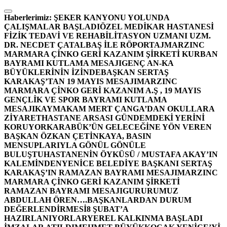
İçeriğe
atla
Haberlerimiz:
ŞEKER KANYONU YOLUNDA
ÇALIŞMALAR BAŞLADI
ÖZEL MEDİKAR HASTANESİ
FİZİK TEDAVİ VE REHABİLİTASYON UZMANI UZM.
DR. NECDET ÇATALBAŞ İLE RÖPORTAJ
MARZINC
MARMARA ÇİNKO GERİ KAZANIM ŞİRKETİ KURBAN
BAYRAMI KUTLAMA MESAJI
GENÇ AN-KA
BÜYÜKLERİNİN İZİNDE
BAŞKAN SERTAŞ
KARAKAŞ’TAN 19 MAYIS MESAJI
MARZINC
MARMARA ÇİNKO GERİ KAZANIM A.Ş , 19 MAYIS
GENÇLİK VE SPOR BAYRAMI KUTLAMA
MESAJI
KAYMAKAM MERT ÇANGA’DAN OKULLARA
ZİYARET
HASTANE ARSASI GÜNDEMDEKİ YERİNİ
KORUYOR
KARABÜK’ÜN GELECEĞİNE YÖN VEREN
BAŞKAN ÖZKAN ÇETİNKAYA, BASIN
MENSUPLARIYLA GÖNÜL GÖNÜLE
BULUŞTU
HASTANENİN ÖYKÜSÜ / MUSTAFA AKAY’IN
KALEMİNDEN
YENİCE BELEDİYE BAŞKANI SERTAŞ
KARAKAŞ’IN RAMAZAN BAYRAMI MESAJI
MARZINC
MARMARA ÇİNKO GERİ KAZANIM ŞİRKETİ
RAMAZAN BAYRAMI MESAJI
GURURUMUZ
ABDULLAH ÖREN….
BAŞKANLARDAN DURUM
DEĞERLENDİRMESİ
8 ŞUBAT’A
HAZIRLANIYORLAR
YEREL KALKINMA BAŞLADI