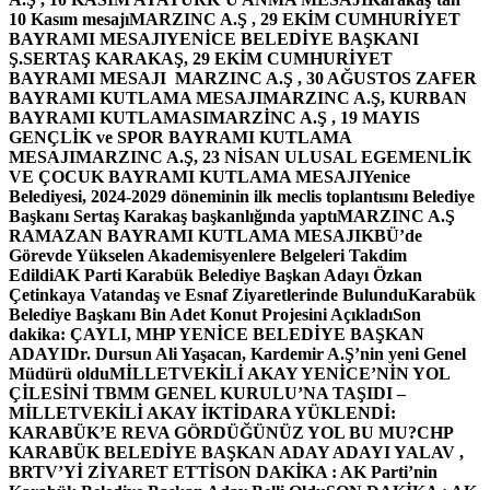
10 Kasım mesajı
MARZINC A.Ş , 29 EKİM CUMHURİYET
BAYRAMI MESAJI
YENİCE BELEDİYE BAŞKANI
Ş.SERTAŞ KARAKAŞ, 29 EKİM CUMHURİYET
BAYRAMI MESAJI
MARZINC A.Ş , 30 AĞUSTOS ZAFER
BAYRAMI KUTLAMA MESAJI
MARZINC A.Ş, KURBAN
BAYRAMI KUTLAMASI
MARZİNC A.Ş , 19 MAYIS
GENÇLİK ve SPOR BAYRAMI KUTLAMA
MESAJI
MARZINC A.Ş, 23 NİSAN ULUSAL EGEMENLİK
VE ÇOCUK BAYRAMI KUTLAMA MESAJI
Yenice
Belediyesi, 2024-2029 döneminin ilk meclis toplantısını Belediye
Başkanı Sertaş Karakaş başkanlığında yaptı
MARZINC A.Ş
RAMAZAN BAYRAMI KUTLAMA MESAJI
KBÜ’de
Görevde Yükselen Akademisyenlere Belgeleri Takdim
Edildi
AK Parti Karabük Belediye Başkan Adayı Özkan
Çetinkaya Vatandaş ve Esnaf Ziyaretlerinde Bulundu
Karabük
Belediye Başkanı Bin Adet Konut Projesini Açıkladı
Son
dakika: ÇAYLI, MHP YENİCE BELEDİYE BAŞKAN
ADAYI
Dr. Dursun Ali Yaşacan, Kardemir A.Ş’nin yeni Genel
Müdürü oldu
MİLLETVEKİLİ AKAY YENİCE’NİN YOL
ÇİLESİNİ TBMM GENEL KURULU’NA TAŞIDI –
MİLLETVEKİLİ AKAY İKTİDARA YÜKLENDİ:
KARABÜK’E REVA GÖRDÜĞÜNÜZ YOL BU MU?
CHP
KARABÜK BELEDİYE BAŞKAN ADAY ADAYI YALAV ,
BRTV’Yİ ZİYARET ETTİ
SON DAKİKA : AK Parti’nin