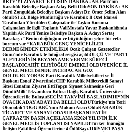
BRTV’Yİ ZİYARET ETTİ
SON DAKİKA : AK Parti’nin
Karabük Belediye Başkan Aday Belli Oldu
SON DAKİKA : AK
Parti Zonguldak Belediye Başkan Adayı Dr. Ömer Selim Alan
oldu
DSİ 23. Bölge Müdürlüğü ve Karabük İl Özel İdaresi
Tarafından Yürütülen Çalışmalar ile Taşkın Koruma
Çalışmaları ile ilgili Toplantı ValiMustafa Yavuz Başkanlığında
Yapıldı.
Ak Parti Yenice Belediye Başkan A.Adayı Sertaş
Karakaş : “Benim doğduğum ve büyüdüğüm şehre bir vefa
borcum var “
KARABÜK GENÇ YENİCELİLER
DERNEĞİNDEN ETKİNLİK
10 Ocak Çalışan Gazeteciler
Günü’nde Karabük’te fotoğraf sergisi açıldı
ÖLÇÜ VE TARTI
ALETLERİNİN BEYANNAME VERME SÜRECİ
BAŞLADI
CAHİT ELiYİOĞLU EMEKLİ OLDU
YENİCE İL
GENEL MECLİSİNDE İNCEBACAK GÖZ
DOLDURUYOR
AK Parti Karabük Milletvekilleri ve İl
Başkanı Esnaf Ziyaretinde
CHP Karabük Milletvekili Sanayi
Sitesi Esnafını Ziyaret Etti
Topçu Siyaset Sahnesine Geri
Döndü
Milli Tekvandocu Kübra Dağlı, Karabük Üniversitesi
Öğrencileri ile Buluştu
SEÇİM TAKVİMİ BAŞLADI
MHP’NİN
OVACIK ADAY ADAYI DA BELLİ OLDU
Türkiye’nin Yerli
Otomobili TOGG KBÜ’nün Makam Aracı Oldu
KARABÜK
TİCARET VE SANAYİ ODASI BAŞKANI FATİH
ÇAPRAZ’IN BASIN AÇIKLAMASI
2024 YILININ İLK
GENEL MECLİS TOPLANTISI YAPILDI
Türker İnanoğlu
İletişim Fakültesi Öğrencilerine 4 Ödül
Sayı-116
İSMETPAŞA