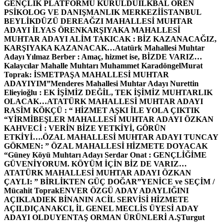
GENÇLİK PLATFORMU KURULDU
İLKBAL ÖREN
PSİKOLOG VE DANIŞMANLIK MERKEZİ
İSTANBUL
BEYLİKDÜZÜ DEREAĞZI MAHALLESİ MUHTAR
ADAYI İLYAS ÖREN
KARŞIYAKA MAHALLESİ
MUHTAR ADAYI ALİM TAKICAK : BİZ KAZANACAĞIZ,
KARŞIYAKA KAZANACAK…
Atatürk Mahallesi Muhtar
Adayı Yılmaz Berber : Amaç, hizmet ise, BİZDE VARIZ…
Kalaycılar Mahalle Muhtarı Muhammet Karadöngel
Murat
Toprak: İSMETPAŞA MAHALLESİ MUHTAR
ADAYIYIM”
Menderes Mahallesi Muhtar Adayı Nurettin
Elieyioğlu : EK İŞİMİZ DEĞİL, TEK İŞİMİZ MUHTARLIK
OLACAK…
ATATÜRK MAHALLESİ MUHTAR ADAYI
RASİM KÖKÇÜ : “ HİZMET AŞKI İLE YOLA ÇIKTIK
“
YİRMİBEŞLER MAHALLESİ MUHTAR ADAYI ÖZKAN
KAHVECİ : VERİN BİZE YETKİYİ, GÖRÜN
ETKİYİ….
ÖZAL MAHALLESİ MUHTAR ADAYI TUNCAY
GÖKMEN: ” ÖZAL MAHALLESİ HİZMETE DOYACAK
“
Güney Köyü Muhtarı Adayı Serdar Onat : GENÇLİĞİME
GÜVENİYORUM. KÖYÜM İÇİN BİZ DE VARIZ…
ATATÜRK MAHALLESİ MUHTAR ADAYI ÖZKAN
ÇAYLI: ” BİRLİKTEN GÜÇ DOĞAR”
YENİCE ve SEÇİM /
Mücahit Toprak
ENVER ÖZGÜ ADAY ADAYLIĞINI
AÇIKLADI
EK BİNANIN ACİL SERVİSİ HİZMETE
AÇILDI
ÇANAKCI, İL GENEL MECLİS ÜYESİ ADAY
ADAYI OLDU
YENTAŞ ORMAN ÜRÜNLERİ A.Ş
Turgut