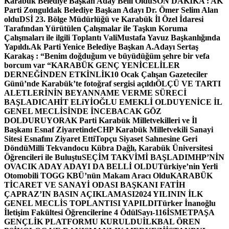
Karabük Belediye Başkan Aday Belli Oldu
SON DAKİKA : AK
Parti Zonguldak Belediye Başkan Adayı Dr. Ömer Selim Alan
oldu
DSİ 23. Bölge Müdürlüğü ve Karabük İl Özel İdaresi
Tarafından Yürütülen Çalışmalar ile Taşkın Koruma
Çalışmaları ile ilgili Toplantı ValiMustafa Yavuz Başkanlığında
Yapıldı.
Ak Parti Yenice Belediye Başkan A.Adayı Sertaş
Karakaş : “Benim doğduğum ve büyüdüğüm şehre bir vefa
borcum var “
KARABÜK GENÇ YENİCELİLER
DERNEĞİNDEN ETKİNLİK
10 Ocak Çalışan Gazeteciler
Günü’nde Karabük’te fotoğraf sergisi açıldı
ÖLÇÜ VE TARTI
ALETLERİNİN BEYANNAME VERME SÜRECİ
BAŞLADI
CAHİT ELiYİOĞLU EMEKLİ OLDU
YENİCE İL
GENEL MECLİSİNDE İNCEBACAK GÖZ
DOLDURUYOR
AK Parti Karabük Milletvekilleri ve İl
Başkanı Esnaf Ziyaretinde
CHP Karabük Milletvekili Sanayi
Sitesi Esnafını Ziyaret Etti
Topçu Siyaset Sahnesine Geri
Döndü
Milli Tekvandocu Kübra Dağlı, Karabük Üniversitesi
Öğrencileri ile Buluştu
SEÇİM TAKVİMİ BAŞLADI
MHP’NİN
OVACIK ADAY ADAYI DA BELLİ OLDU
Türkiye’nin Yerli
Otomobili TOGG KBÜ’nün Makam Aracı Oldu
KARABÜK
TİCARET VE SANAYİ ODASI BAŞKANI FATİH
ÇAPRAZ’IN BASIN AÇIKLAMASI
2024 YILININ İLK
GENEL MECLİS TOPLANTISI YAPILDI
Türker İnanoğlu
İletişim Fakültesi Öğrencilerine 4 Ödül
Sayı-116
İSMETPAŞA
GENÇLİK PLATFORMU KURULDU
İLKBAL ÖREN