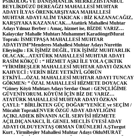
PSİKOLOG VE DANIŞMANLIK MERKEZİ
İSTANBUL
BEYLİKDÜZÜ DEREAĞZI MAHALLESİ MUHTAR
ADAYI İLYAS ÖREN
KARŞIYAKA MAHALLESİ
MUHTAR ADAYI ALİM TAKICAK : BİZ KAZANACAĞIZ,
KARŞIYAKA KAZANACAK…
Atatürk Mahallesi Muhtar
Adayı Yılmaz Berber : Amaç, hizmet ise, BİZDE VARIZ…
Kalaycılar Mahalle Muhtarı Muhammet Karadöngel
Murat
Toprak: İSMETPAŞA MAHALLESİ MUHTAR
ADAYIYIM”
Menderes Mahallesi Muhtar Adayı Nurettin
Elieyioğlu : EK İŞİMİZ DEĞİL, TEK İŞİMİZ MUHTARLIK
OLACAK…
ATATÜRK MAHALLESİ MUHTAR ADAYI
RASİM KÖKÇÜ : “ HİZMET AŞKI İLE YOLA ÇIKTIK
“
YİRMİBEŞLER MAHALLESİ MUHTAR ADAYI ÖZKAN
KAHVECİ : VERİN BİZE YETKİYİ, GÖRÜN
ETKİYİ….
ÖZAL MAHALLESİ MUHTAR ADAYI TUNCAY
GÖKMEN: ” ÖZAL MAHALLESİ HİZMETE DOYACAK
“
Güney Köyü Muhtarı Adayı Serdar Onat : GENÇLİĞİME
GÜVENİYORUM. KÖYÜM İÇİN BİZ DE VARIZ…
ATATÜRK MAHALLESİ MUHTAR ADAYI ÖZKAN
ÇAYLI: ” BİRLİKTEN GÜÇ DOĞAR”
YENİCE ve SEÇİM /
Mücahit Toprak
ENVER ÖZGÜ ADAY ADAYLIĞINI
AÇIKLADI
EK BİNANIN ACİL SERVİSİ HİZMETE
AÇILDI
ÇANAKCI, İL GENEL MECLİS ÜYESİ ADAY
ADAYI OLDU
YENTAŞ ORMAN ÜRÜNLERİ A.Ş
Turgut
Kurt , Yirmibeşler Mahallesi Muhtar Adayı Oldu
MURAT