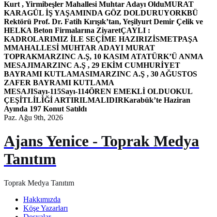
Kurt , Yirmibeşler Mahallesi Muhtar Adayı Oldu
MURAT
KARAGÜL İŞ YAŞAMINDA GÖZ DOLDURUYOR
KBÜ
Rektörü Prof. Dr. Fatih Kırışık’tan, Yeşilyurt Demir Çelik ve
HELKA Beton Firmalarına Ziyaret
ÇAYLI :
KADROLARIMIZ İLE SEÇİME HAZIRIZ
İSMETPAŞA
MMAHALLESİ MUHTAR ADAYI MURAT
TOPRAK
MARZINC A.Ş, 10 KASIM ATATÜRK’Ü ANMA
MESAJI
MARZINC A.Ş , 29 EKİM CUMHURİYET
BAYRAMI KUTLAMASI
MARZINC A.Ş , 30 AĞUSTOS
ZAFER BAYRAMI KUTLAMA
MESAJI
Sayı-115
Sayı-114
ÖREN EMEKLİ OLDU
OKUL
ÇEŞİTLİLİĞİ ARTIRILMALIDIR
Karabük’te Haziran
Ayında 197 Konut Satıldı
Paz. Ağu 9th, 2026
Ajans Yenice - Toprak Medya
Tanıtım
Toprak Medya Tanıtım
Hakkımızda
Köşe Yazarları
Dosyalar