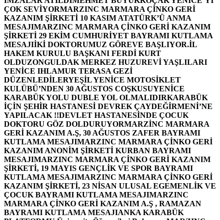
İMZALAR ATILDI
MEHMET BÜYÜKKOÇAK YENİCE’Yİ
ÇOK SEVİYOR
MARZINC MARMARA ÇİNKO GERİ
KAZANIM ŞİRKETİ 10 KASIM ATATÜRK’Ü ANMA
MESAJI
MARZINC MARMARA ÇİNKO GERİ KAZANIM
ŞİRKETİ 29 EKİM CUMHURİYET BAYRAMI KUTLAMA
MESAJI
İKİ DOKTORUMUZ GÖREVE BAŞLIYOR.
İL
HAKEM KURULU BAŞKANI FERDİ KURT
OLDU
ZONGULDAK MERKEZ HUZUREVİ YAŞLILARI
YENİCE IHLAMUR TERASA GEZİ
DÜZENLEDİLER
YEŞİL YENİCE MOTOSİKLET
KULÜBÜ’NDEN 30 AĞUSTOS COŞKUSU
YENİCE
KARABÜK YOLU DUBLE YOL OLMALIDIR
KARABÜK
İÇİN ŞEHİR HASTANESİ DEVREK ÇAYDEĞİRMENİ’NE
YAPILACAK !!
DEVLET HASTANESİNDE ÇOCUK
DOKTORU GÖZ DOLDURUYOR
MARZİNC MARMARA
GERİ KAZANIM A.Ş, 30 AĞUSTOS ZAFER BAYRAMI
KUTLAMA MESAJI
MARZINC MARMARA ÇİNKO GERİ
KAZANIM ANONİM ŞİRKETİ KURBAN BAYRAMI
MESAJI
MARZINC MARMARA ÇİNKO GERİ KAZANIM
ŞİRKETİ, 19 MAYIS GENÇLİK VE SPOR BAYRAMI
KUTLAMA MESAJI
MARZINC MARMARA ÇİNKO GERİ
KAZANIM ŞİRKETİ, 23 NİSAN ULUSAL EGEMENLİK VE
ÇOCUK BAYRAMI KUTLAMA MESAJI
MARZINC
MARMARA ÇİNKO GERİ KAZANIM A.Ş , RAMAZAN
BAYRAMI KUTLAMA MESAJI
ANKA KARABÜK