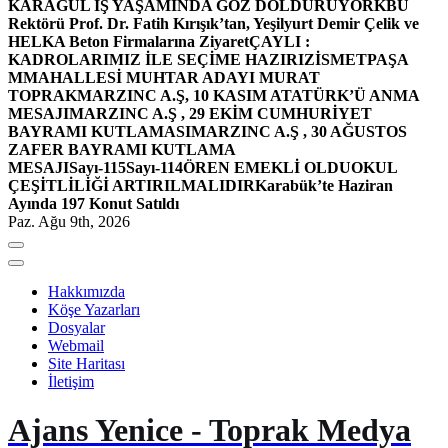
KARAGÜL İŞ YAŞAMINDA GÖZ DOLDURUYOR
KBÜ
Rektörü Prof. Dr. Fatih Kırışık’tan, Yeşilyurt Demir Çelik ve
HELKA Beton Firmalarına Ziyaret
ÇAYLI :
KADROLARIMIZ İLE SEÇİME HAZIRIZ
İSMETPAŞA
MMAHALLESİ MUHTAR ADAYI MURAT
TOPRAK
MARZINC A.Ş, 10 KASIM ATATÜRK’Ü ANMA
MESAJI
MARZINC A.Ş , 29 EKİM CUMHURİYET
BAYRAMI KUTLAMASI
MARZINC A.Ş , 30 AĞUSTOS
ZAFER BAYRAMI KUTLAMA
MESAJI
Sayı-115
Sayı-114
ÖREN EMEKLİ OLDU
OKUL
ÇEŞİTLİLİĞİ ARTIRILMALIDIR
Karabük’te Haziran
Ayında 197 Konut Satıldı
Paz. Ağu 9th, 2026
Hakkımızda
Köşe Yazarları
Dosyalar
Webmail
Site Haritası
İletişim
Ajans Yenice - Toprak Medya