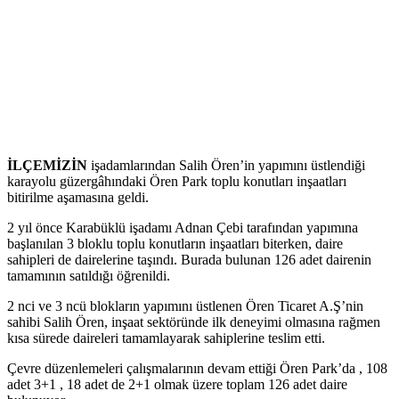
İLÇEMİZİN
işadamlarından Salih Ören’in yapımını üstlendiği
karayolu güzergâhındaki Ören Park toplu konutları inşaatları
bitirilme aşamasına geldi.
2 yıl önce Karabüklü işadamı Adnan Çebi tarafından yapımına
başlanılan 3 bloklu toplu konutların inşaatları biterken, daire
sahipleri de dairelerine taşındı. Burada bulunan 126 adet dairenin
tamamının satıldığı öğrenildi.
2 nci ve 3 ncü blokların yapımını üstlenen Ören Ticaret A.Ş’nin
sahibi Salih Ören, inşaat sektöründe ilk deneyimi olmasına rağmen
kısa sürede daireleri tamamlayarak sahiplerine teslim etti.
Çevre düzenlemeleri çalışmalarının devam ettiği Ören Park’da , 108
adet 3+1 , 18 adet de 2+1 olmak üzere toplam 126 adet daire