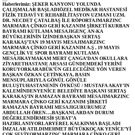
Haberlerimiz:
ŞEKER KANYONU YOLUNDA
ÇALIŞMALAR BAŞLADI
ÖZEL MEDİKAR HASTANESİ
FİZİK TEDAVİ VE REHABİLİTASYON UZMANI UZM.
DR. NECDET ÇATALBAŞ İLE RÖPORTAJ
MARZINC
MARMARA ÇİNKO GERİ KAZANIM ŞİRKETİ KURBAN
BAYRAMI KUTLAMA MESAJI
GENÇ AN-KA
BÜYÜKLERİNİN İZİNDE
BAŞKAN SERTAŞ
KARAKAŞ’TAN 19 MAYIS MESAJI
MARZINC
MARMARA ÇİNKO GERİ KAZANIM A.Ş , 19 MAYIS
GENÇLİK VE SPOR BAYRAMI KUTLAMA
MESAJI
KAYMAKAM MERT ÇANGA’DAN OKULLARA
ZİYARET
HASTANE ARSASI GÜNDEMDEKİ YERİNİ
KORUYOR
KARABÜK’ÜN GELECEĞİNE YÖN VEREN
BAŞKAN ÖZKAN ÇETİNKAYA, BASIN
MENSUPLARIYLA GÖNÜL GÖNÜLE
BULUŞTU
HASTANENİN ÖYKÜSÜ / MUSTAFA AKAY’IN
KALEMİNDEN
YENİCE BELEDİYE BAŞKANI SERTAŞ
KARAKAŞ’IN RAMAZAN BAYRAMI MESAJI
MARZINC
MARMARA ÇİNKO GERİ KAZANIM ŞİRKETİ
RAMAZAN BAYRAMI MESAJI
GURURUMUZ
ABDULLAH ÖREN….
BAŞKANLARDAN DURUM
DEĞERLENDİRMESİ
8 ŞUBAT’A
HAZIRLANIYORLAR
YEREL KALKINMA BAŞLADI
İMZALAR ATILDI
MEHMET BÜYÜKKOÇAK YENİCE’Yİ
ÇOK SEVİYOR
MARZINC MARMARA ÇİNKO GERİ