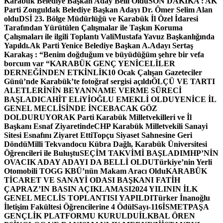
Karabük Belediye Başkan Aday Belli Oldu
SON DAKİKA : AK
Parti Zonguldak Belediye Başkan Adayı Dr. Ömer Selim Alan
oldu
DSİ 23. Bölge Müdürlüğü ve Karabük İl Özel İdaresi
Tarafından Yürütülen Çalışmalar ile Taşkın Koruma
Çalışmaları ile ilgili Toplantı ValiMustafa Yavuz Başkanlığında
Yapıldı.
Ak Parti Yenice Belediye Başkan A.Adayı Sertaş
Karakaş : “Benim doğduğum ve büyüdüğüm şehre bir vefa
borcum var “
KARABÜK GENÇ YENİCELİLER
DERNEĞİNDEN ETKİNLİK
10 Ocak Çalışan Gazeteciler
Günü’nde Karabük’te fotoğraf sergisi açıldı
ÖLÇÜ VE TARTI
ALETLERİNİN BEYANNAME VERME SÜRECİ
BAŞLADI
CAHİT ELiYİOĞLU EMEKLİ OLDU
YENİCE İL
GENEL MECLİSİNDE İNCEBACAK GÖZ
DOLDURUYOR
AK Parti Karabük Milletvekilleri ve İl
Başkanı Esnaf Ziyaretinde
CHP Karabük Milletvekili Sanayi
Sitesi Esnafını Ziyaret Etti
Topçu Siyaset Sahnesine Geri
Döndü
Milli Tekvandocu Kübra Dağlı, Karabük Üniversitesi
Öğrencileri ile Buluştu
SEÇİM TAKVİMİ BAŞLADI
MHP’NİN
OVACIK ADAY ADAYI DA BELLİ OLDU
Türkiye’nin Yerli
Otomobili TOGG KBÜ’nün Makam Aracı Oldu
KARABÜK
TİCARET VE SANAYİ ODASI BAŞKANI FATİH
ÇAPRAZ’IN BASIN AÇIKLAMASI
2024 YILININ İLK
GENEL MECLİS TOPLANTISI YAPILDI
Türker İnanoğlu
İletişim Fakültesi Öğrencilerine 4 Ödül
Sayı-116
İSMETPAŞA
GENÇLİK PLATFORMU KURULDU
İLKBAL ÖREN