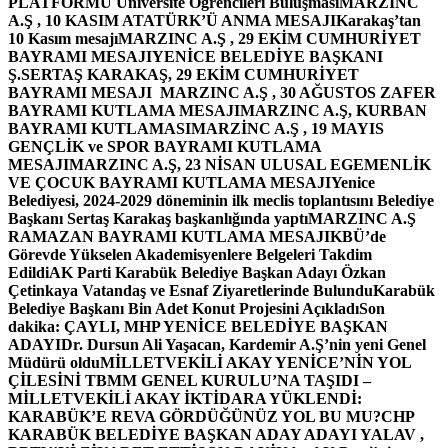
PLATFORMU Üniversite Öğrencileri Buluşması
MARZINC
A.Ş , 10 KASIM ATATÜRK’Ü ANMA MESAJI
Karakaş’tan
10 Kasım mesajı
MARZINC A.Ş , 29 EKİM CUMHURİYET
BAYRAMI MESAJI
YENİCE BELEDİYE BAŞKANI
Ş.SERTAŞ KARAKAŞ, 29 EKİM CUMHURİYET
BAYRAMI MESAJI
MARZINC A.Ş , 30 AĞUSTOS ZAFER
BAYRAMI KUTLAMA MESAJI
MARZINC A.Ş, KURBAN
BAYRAMI KUTLAMASI
MARZİNC A.Ş , 19 MAYIS
GENÇLİK ve SPOR BAYRAMI KUTLAMA
MESAJI
MARZINC A.Ş, 23 NİSAN ULUSAL EGEMENLİK
VE ÇOCUK BAYRAMI KUTLAMA MESAJI
Yenice
Belediyesi, 2024-2029 döneminin ilk meclis toplantısını Belediye
Başkanı Sertaş Karakaş başkanlığında yaptı
MARZINC A.Ş
RAMAZAN BAYRAMI KUTLAMA MESAJI
KBÜ’de
Görevde Yükselen Akademisyenlere Belgeleri Takdim
Edildi
AK Parti Karabük Belediye Başkan Adayı Özkan
Çetinkaya Vatandaş ve Esnaf Ziyaretlerinde Bulundu
Karabük
Belediye Başkanı Bin Adet Konut Projesini Açıkladı
Son
dakika: ÇAYLI, MHP YENİCE BELEDİYE BAŞKAN
ADAYI
Dr. Dursun Ali Yaşacan, Kardemir A.Ş’nin yeni Genel
Müdürü oldu
MİLLETVEKİLİ AKAY YENİCE’NİN YOL
ÇİLESİNİ TBMM GENEL KURULU’NA TAŞIDI –
MİLLETVEKİLİ AKAY İKTİDARA YÜKLENDİ:
KARABÜK’E REVA GÖRDÜĞÜNÜZ YOL BU MU?
CHP
KARABÜK BELEDİYE BAŞKAN ADAY ADAYI YALAV ,