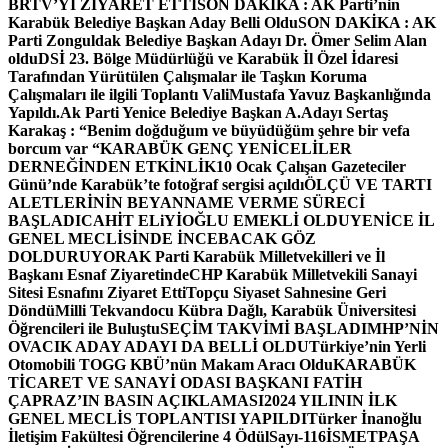
BRTV’Yİ ZİYARET ETTİ
SON DAKİKA : AK Parti’nin
Karabük Belediye Başkan Aday Belli Oldu
SON DAKİKA : AK
Parti Zonguldak Belediye Başkan Adayı Dr. Ömer Selim Alan
oldu
DSİ 23. Bölge Müdürlüğü ve Karabük İl Özel İdaresi
Tarafından Yürütülen Çalışmalar ile Taşkın Koruma
Çalışmaları ile ilgili Toplantı ValiMustafa Yavuz Başkanlığında
Yapıldı.
Ak Parti Yenice Belediye Başkan A.Adayı Sertaş
Karakaş : “Benim doğduğum ve büyüdüğüm şehre bir vefa
borcum var “
KARABÜK GENÇ YENİCELİLER
DERNEĞİNDEN ETKİNLİK
10 Ocak Çalışan Gazeteciler
Günü’nde Karabük’te fotoğraf sergisi açıldı
ÖLÇÜ VE TARTI
ALETLERİNİN BEYANNAME VERME SÜRECİ
BAŞLADI
CAHİT ELiYİOĞLU EMEKLİ OLDU
YENİCE İL
GENEL MECLİSİNDE İNCEBACAK GÖZ
DOLDURUYOR
AK Parti Karabük Milletvekilleri ve İl
Başkanı Esnaf Ziyaretinde
CHP Karabük Milletvekili Sanayi
Sitesi Esnafını Ziyaret Etti
Topçu Siyaset Sahnesine Geri
Döndü
Milli Tekvandocu Kübra Dağlı, Karabük Üniversitesi
Öğrencileri ile Buluştu
SEÇİM TAKVİMİ BAŞLADI
MHP’NİN
OVACIK ADAY ADAYI DA BELLİ OLDU
Türkiye’nin Yerli
Otomobili TOGG KBÜ’nün Makam Aracı Oldu
KARABÜK
TİCARET VE SANAYİ ODASI BAŞKANI FATİH
ÇAPRAZ’IN BASIN AÇIKLAMASI
2024 YILININ İLK
GENEL MECLİS TOPLANTISI YAPILDI
Türker İnanoğlu
İletişim Fakültesi Öğrencilerine 4 Ödül
Sayı-116
İSMETPAŞA