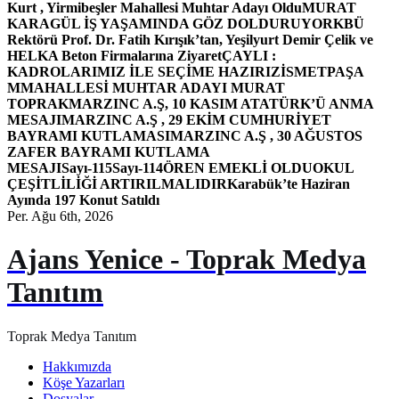
Kurt , Yirmibeşler Mahallesi Muhtar Adayı Oldu
MURAT
KARAGÜL İŞ YAŞAMINDA GÖZ DOLDURUYOR
KBÜ
Rektörü Prof. Dr. Fatih Kırışık’tan, Yeşilyurt Demir Çelik ve
HELKA Beton Firmalarına Ziyaret
ÇAYLI :
KADROLARIMIZ İLE SEÇİME HAZIRIZ
İSMETPAŞA
MMAHALLESİ MUHTAR ADAYI MURAT
TOPRAK
MARZINC A.Ş, 10 KASIM ATATÜRK’Ü ANMA
MESAJI
MARZINC A.Ş , 29 EKİM CUMHURİYET
BAYRAMI KUTLAMASI
MARZINC A.Ş , 30 AĞUSTOS
ZAFER BAYRAMI KUTLAMA
MESAJI
Sayı-115
Sayı-114
ÖREN EMEKLİ OLDU
OKUL
ÇEŞİTLİLİĞİ ARTIRILMALIDIR
Karabük’te Haziran
Ayında 197 Konut Satıldı
Per. Ağu 6th, 2026
Ajans Yenice - Toprak Medya
Tanıtım
Toprak Medya Tanıtım
Hakkımızda
Köşe Yazarları
Dosyalar