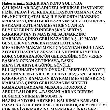
Haberlerimiz:
ŞEKER KANYONU YOLUNDA
ÇALIŞMALAR BAŞLADI
ÖZEL MEDİKAR HASTANESİ
FİZİK TEDAVİ VE REHABİLİTASYON UZMANI UZM.
DR. NECDET ÇATALBAŞ İLE RÖPORTAJ
MARZINC
MARMARA ÇİNKO GERİ KAZANIM ŞİRKETİ KURBAN
BAYRAMI KUTLAMA MESAJI
GENÇ AN-KA
BÜYÜKLERİNİN İZİNDE
BAŞKAN SERTAŞ
KARAKAŞ’TAN 19 MAYIS MESAJI
MARZINC
MARMARA ÇİNKO GERİ KAZANIM A.Ş , 19 MAYIS
GENÇLİK VE SPOR BAYRAMI KUTLAMA
MESAJI
KAYMAKAM MERT ÇANGA’DAN OKULLARA
ZİYARET
HASTANE ARSASI GÜNDEMDEKİ YERİNİ
KORUYOR
KARABÜK’ÜN GELECEĞİNE YÖN VEREN
BAŞKAN ÖZKAN ÇETİNKAYA, BASIN
MENSUPLARIYLA GÖNÜL GÖNÜLE
BULUŞTU
HASTANENİN ÖYKÜSÜ / MUSTAFA AKAY’IN
KALEMİNDEN
YENİCE BELEDİYE BAŞKANI SERTAŞ
KARAKAŞ’IN RAMAZAN BAYRAMI MESAJI
MARZINC
MARMARA ÇİNKO GERİ KAZANIM ŞİRKETİ
RAMAZAN BAYRAMI MESAJI
GURURUMUZ
ABDULLAH ÖREN….
BAŞKANLARDAN DURUM
DEĞERLENDİRMESİ
8 ŞUBAT’A
HAZIRLANIYORLAR
YEREL KALKINMA BAŞLADI
İMZALAR ATILDI
MEHMET BÜYÜKKOÇAK YENİCE’Yİ
ÇOK SEVİYOR
MARZINC MARMARA ÇİNKO GERİ