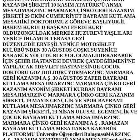
KAZANIM ŞİRKETİ 10 KASIM ATATÜRK’Ü ANMA
MESAJI
MARZINC MARMARA ÇİNKO GERİ KAZANIM
ŞİRKETİ 29 EKİM CUMHURİYET BAYRAMI KUTLAMA
MESAJI
İKİ DOKTORUMUZ GÖREVE BAŞLIYOR.
İL
HAKEM KURULU BAŞKANI FERDİ KURT
OLDU
ZONGULDAK MERKEZ HUZUREVİ YAŞLILARI
YENİCE IHLAMUR TERASA GEZİ
DÜZENLEDİLER
YEŞİL YENİCE MOTOSİKLET
KULÜBÜ’NDEN 30 AĞUSTOS COŞKUSU
YENİCE
KARABÜK YOLU DUBLE YOL OLMALIDIR
KARABÜK
İÇİN ŞEHİR HASTANESİ DEVREK ÇAYDEĞİRMENİ’NE
YAPILACAK !!
DEVLET HASTANESİNDE ÇOCUK
DOKTORU GÖZ DOLDURUYOR
MARZİNC MARMARA
GERİ KAZANIM A.Ş, 30 AĞUSTOS ZAFER BAYRAMI
KUTLAMA MESAJI
MARZINC MARMARA ÇİNKO GERİ
KAZANIM ANONİM ŞİRKETİ KURBAN BAYRAMI
MESAJI
MARZINC MARMARA ÇİNKO GERİ KAZANIM
ŞİRKETİ, 19 MAYIS GENÇLİK VE SPOR BAYRAMI
KUTLAMA MESAJI
MARZINC MARMARA ÇİNKO GERİ
KAZANIM ŞİRKETİ, 23 NİSAN ULUSAL EGEMENLİK VE
ÇOCUK BAYRAMI KUTLAMA MESAJI
MARZINC
MARMARA ÇİNKO GERİ KAZANIM A.Ş , RAMAZAN
BAYRAMI KUTLAMA MESAJI
ANKA KARABÜK
PLATFORMU Üniversite Öğrencileri Buluşması
MARZINC
A.Ş , 10 KASIM ATATÜRK’Ü ANMA MESAJI
Karakaş’tan