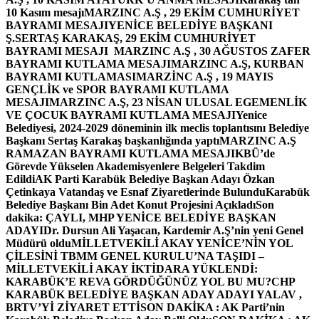
10 Kasım mesajı
MARZINC A.Ş , 29 EKİM CUMHURİYET
BAYRAMI MESAJI
YENİCE BELEDİYE BAŞKANI
Ş.SERTAŞ KARAKAŞ, 29 EKİM CUMHURİYET
BAYRAMI MESAJI
MARZINC A.Ş , 30 AĞUSTOS ZAFER
BAYRAMI KUTLAMA MESAJI
MARZINC A.Ş, KURBAN
BAYRAMI KUTLAMASI
MARZİNC A.Ş , 19 MAYIS
GENÇLİK ve SPOR BAYRAMI KUTLAMA
MESAJI
MARZINC A.Ş, 23 NİSAN ULUSAL EGEMENLİK
VE ÇOCUK BAYRAMI KUTLAMA MESAJI
Yenice
Belediyesi, 2024-2029 döneminin ilk meclis toplantısını Belediye
Başkanı Sertaş Karakaş başkanlığında yaptı
MARZINC A.Ş
RAMAZAN BAYRAMI KUTLAMA MESAJI
KBÜ’de
Görevde Yükselen Akademisyenlere Belgeleri Takdim
Edildi
AK Parti Karabük Belediye Başkan Adayı Özkan
Çetinkaya Vatandaş ve Esnaf Ziyaretlerinde Bulundu
Karabük
Belediye Başkanı Bin Adet Konut Projesini Açıkladı
Son
dakika: ÇAYLI, MHP YENİCE BELEDİYE BAŞKAN
ADAYI
Dr. Dursun Ali Yaşacan, Kardemir A.Ş’nin yeni Genel
Müdürü oldu
MİLLETVEKİLİ AKAY YENİCE’NİN YOL
ÇİLESİNİ TBMM GENEL KURULU’NA TAŞIDI –
MİLLETVEKİLİ AKAY İKTİDARA YÜKLENDİ:
KARABÜK’E REVA GÖRDÜĞÜNÜZ YOL BU MU?
CHP
KARABÜK BELEDİYE BAŞKAN ADAY ADAYI YALAV ,
BRTV’Yİ ZİYARET ETTİ
SON DAKİKA : AK Parti’nin