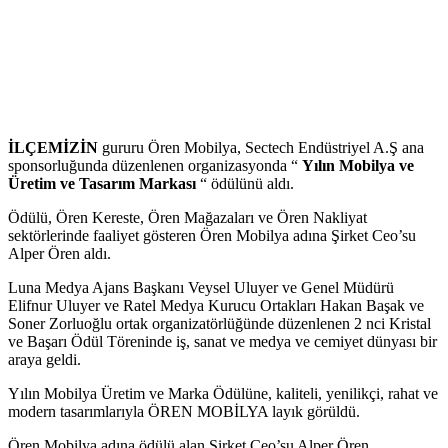
İLÇEMİZİN
gururu Ören Mobilya, Sectech Endüstriyel A.Ş ana
sponsorluğunda düzenlenen organizasyonda “
Yılın Mobilya ve
Üretim ve Tasarım Markası
“ ödülünü aldı.
Ödülü, Ören Kereste, Ören Mağazaları ve Ören Nakliyat
sektörlerinde faaliyet gösteren Ören Mobilya adına Şirket Ceo’su
Alper Ören aldı.
Luna Medya Ajans Başkanı Veysel Uluyer ve Genel Müdürü
Elifnur Uluyer ve Ratel Medya Kurucu Ortakları Hakan Başak ve
Soner Zorluoğlu ortak organizatörlüğünde düzenlenen 2 nci Kristal
ve Başarı Ödül Töreninde iş, sanat ve medya ve cemiyet dünyası bir
araya geldi.
Yılın Mobilya Üretim ve Marka Ödülüne, kaliteli, yenilikçi, rahat ve
modern tasarımlarıyla ÖREN MOBİLYA layık görüldü.
Ören Mobilya adına ödülü alan Şirket Ceo’su Alper Ören,