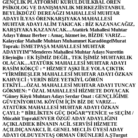
GENÇLİK PLATFORMU KURULDU
İLKBAL ÖREN
PSİKOLOG VE DANIŞMANLIK MERKEZİ
İSTANBUL
BEYLİKDÜZÜ DEREAĞZI MAHALLESİ MUHTAR
ADAYI İLYAS ÖREN
KARŞIYAKA MAHALLESİ
MUHTAR ADAYI ALİM TAKICAK : BİZ KAZANACAĞIZ,
KARŞIYAKA KAZANACAK…
Atatürk Mahallesi Muhtar
Adayı Yılmaz Berber : Amaç, hizmet ise, BİZDE VARIZ…
Kalaycılar Mahalle Muhtarı Muhammet Karadöngel
Murat
Toprak: İSMETPAŞA MAHALLESİ MUHTAR
ADAYIYIM”
Menderes Mahallesi Muhtar Adayı Nurettin
Elieyioğlu : EK İŞİMİZ DEĞİL, TEK İŞİMİZ MUHTARLIK
OLACAK…
ATATÜRK MAHALLESİ MUHTAR ADAYI
RASİM KÖKÇÜ : “ HİZMET AŞKI İLE YOLA ÇIKTIK
“
YİRMİBEŞLER MAHALLESİ MUHTAR ADAYI ÖZKAN
KAHVECİ : VERİN BİZE YETKİYİ, GÖRÜN
ETKİYİ….
ÖZAL MAHALLESİ MUHTAR ADAYI TUNCAY
GÖKMEN: ” ÖZAL MAHALLESİ HİZMETE DOYACAK
“
Güney Köyü Muhtarı Adayı Serdar Onat : GENÇLİĞİME
GÜVENİYORUM. KÖYÜM İÇİN BİZ DE VARIZ…
ATATÜRK MAHALLESİ MUHTAR ADAYI ÖZKAN
ÇAYLI: ” BİRLİKTEN GÜÇ DOĞAR”
YENİCE ve SEÇİM /
Mücahit Toprak
ENVER ÖZGÜ ADAY ADAYLIĞINI
AÇIKLADI
EK BİNANIN ACİL SERVİSİ HİZMETE
AÇILDI
ÇANAKCI, İL GENEL MECLİS ÜYESİ ADAY
ADAYI OLDU
YENTAŞ ORMAN ÜRÜNLERİ A.Ş
Turgut