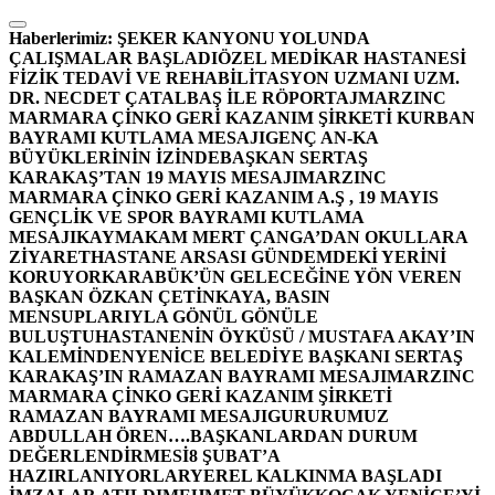
İçeriğe
atla
Haberlerimiz:
ŞEKER KANYONU YOLUNDA
ÇALIŞMALAR BAŞLADI
ÖZEL MEDİKAR HASTANESİ
FİZİK TEDAVİ VE REHABİLİTASYON UZMANI UZM.
DR. NECDET ÇATALBAŞ İLE RÖPORTAJ
MARZINC
MARMARA ÇİNKO GERİ KAZANIM ŞİRKETİ KURBAN
BAYRAMI KUTLAMA MESAJI
GENÇ AN-KA
BÜYÜKLERİNİN İZİNDE
BAŞKAN SERTAŞ
KARAKAŞ’TAN 19 MAYIS MESAJI
MARZINC
MARMARA ÇİNKO GERİ KAZANIM A.Ş , 19 MAYIS
GENÇLİK VE SPOR BAYRAMI KUTLAMA
MESAJI
KAYMAKAM MERT ÇANGA’DAN OKULLARA
ZİYARET
HASTANE ARSASI GÜNDEMDEKİ YERİNİ
KORUYOR
KARABÜK’ÜN GELECEĞİNE YÖN VEREN
BAŞKAN ÖZKAN ÇETİNKAYA, BASIN
MENSUPLARIYLA GÖNÜL GÖNÜLE
BULUŞTU
HASTANENİN ÖYKÜSÜ / MUSTAFA AKAY’IN
KALEMİNDEN
YENİCE BELEDİYE BAŞKANI SERTAŞ
KARAKAŞ’IN RAMAZAN BAYRAMI MESAJI
MARZINC
MARMARA ÇİNKO GERİ KAZANIM ŞİRKETİ
RAMAZAN BAYRAMI MESAJI
GURURUMUZ
ABDULLAH ÖREN….
BAŞKANLARDAN DURUM
DEĞERLENDİRMESİ
8 ŞUBAT’A
HAZIRLANIYORLAR
YEREL KALKINMA BAŞLADI