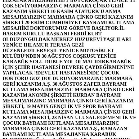
İMZALAR ATILDI
MEHMET BÜYÜKKOÇAK YENİCE’Yİ
ÇOK SEVİYOR
MARZINC MARMARA ÇİNKO GERİ
KAZANIM ŞİRKETİ 10 KASIM ATATÜRK’Ü ANMA
MESAJI
MARZINC MARMARA ÇİNKO GERİ KAZANIM
ŞİRKETİ 29 EKİM CUMHURİYET BAYRAMI KUTLAMA
MESAJI
İKİ DOKTORUMUZ GÖREVE BAŞLIYOR.
İL
HAKEM KURULU BAŞKANI FERDİ KURT
OLDU
ZONGULDAK MERKEZ HUZUREVİ YAŞLILARI
YENİCE IHLAMUR TERASA GEZİ
DÜZENLEDİLER
YEŞİL YENİCE MOTOSİKLET
KULÜBÜ’NDEN 30 AĞUSTOS COŞKUSU
YENİCE
KARABÜK YOLU DUBLE YOL OLMALIDIR
KARABÜK
İÇİN ŞEHİR HASTANESİ DEVREK ÇAYDEĞİRMENİ’NE
YAPILACAK !!
DEVLET HASTANESİNDE ÇOCUK
DOKTORU GÖZ DOLDURUYOR
MARZİNC MARMARA
GERİ KAZANIM A.Ş, 30 AĞUSTOS ZAFER BAYRAMI
KUTLAMA MESAJI
MARZINC MARMARA ÇİNKO GERİ
KAZANIM ANONİM ŞİRKETİ KURBAN BAYRAMI
MESAJI
MARZINC MARMARA ÇİNKO GERİ KAZANIM
ŞİRKETİ, 19 MAYIS GENÇLİK VE SPOR BAYRAMI
KUTLAMA MESAJI
MARZINC MARMARA ÇİNKO GERİ
KAZANIM ŞİRKETİ, 23 NİSAN ULUSAL EGEMENLİK VE
ÇOCUK BAYRAMI KUTLAMA MESAJI
MARZINC
MARMARA ÇİNKO GERİ KAZANIM A.Ş , RAMAZAN
BAYRAMI KUTLAMA MESAJI
ANKA KARABÜK