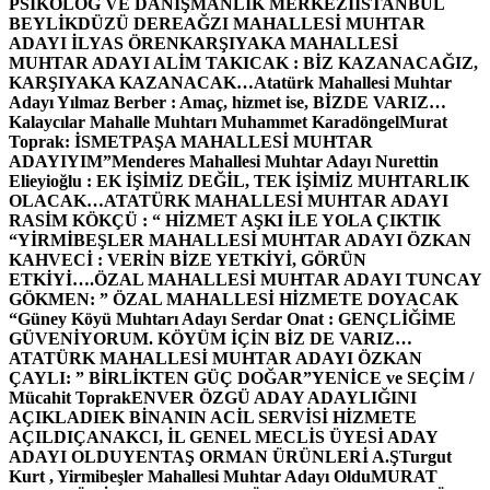
PSİKOLOG VE DANIŞMANLIK MERKEZİ
İSTANBUL
BEYLİKDÜZÜ DEREAĞZI MAHALLESİ MUHTAR
ADAYI İLYAS ÖREN
KARŞIYAKA MAHALLESİ
MUHTAR ADAYI ALİM TAKICAK : BİZ KAZANACAĞIZ,
KARŞIYAKA KAZANACAK…
Atatürk Mahallesi Muhtar
Adayı Yılmaz Berber : Amaç, hizmet ise, BİZDE VARIZ…
Kalaycılar Mahalle Muhtarı Muhammet Karadöngel
Murat
Toprak: İSMETPAŞA MAHALLESİ MUHTAR
ADAYIYIM”
Menderes Mahallesi Muhtar Adayı Nurettin
Elieyioğlu : EK İŞİMİZ DEĞİL, TEK İŞİMİZ MUHTARLIK
OLACAK…
ATATÜRK MAHALLESİ MUHTAR ADAYI
RASİM KÖKÇÜ : “ HİZMET AŞKI İLE YOLA ÇIKTIK
“
YİRMİBEŞLER MAHALLESİ MUHTAR ADAYI ÖZKAN
KAHVECİ : VERİN BİZE YETKİYİ, GÖRÜN
ETKİYİ….
ÖZAL MAHALLESİ MUHTAR ADAYI TUNCAY
GÖKMEN: ” ÖZAL MAHALLESİ HİZMETE DOYACAK
“
Güney Köyü Muhtarı Adayı Serdar Onat : GENÇLİĞİME
GÜVENİYORUM. KÖYÜM İÇİN BİZ DE VARIZ…
ATATÜRK MAHALLESİ MUHTAR ADAYI ÖZKAN
ÇAYLI: ” BİRLİKTEN GÜÇ DOĞAR”
YENİCE ve SEÇİM /
Mücahit Toprak
ENVER ÖZGÜ ADAY ADAYLIĞINI
AÇIKLADI
EK BİNANIN ACİL SERVİSİ HİZMETE
AÇILDI
ÇANAKCI, İL GENEL MECLİS ÜYESİ ADAY
ADAYI OLDU
YENTAŞ ORMAN ÜRÜNLERİ A.Ş
Turgut
Kurt , Yirmibeşler Mahallesi Muhtar Adayı Oldu
MURAT