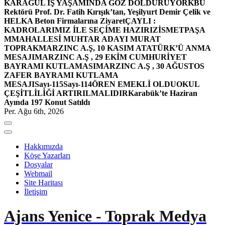
KARAGÜL İŞ YAŞAMINDA GÖZ DOLDURUYOR
KBÜ
Rektörü Prof. Dr. Fatih Kırışık’tan, Yeşilyurt Demir Çelik ve
HELKA Beton Firmalarına Ziyaret
ÇAYLI :
KADROLARIMIZ İLE SEÇİME HAZIRIZ
İSMETPAŞA
MMAHALLESİ MUHTAR ADAYI MURAT
TOPRAK
MARZINC A.Ş, 10 KASIM ATATÜRK’Ü ANMA
MESAJI
MARZINC A.Ş , 29 EKİM CUMHURİYET
BAYRAMI KUTLAMASI
MARZINC A.Ş , 30 AĞUSTOS
ZAFER BAYRAMI KUTLAMA
MESAJI
Sayı-115
Sayı-114
ÖREN EMEKLİ OLDU
OKUL
ÇEŞİTLİLİĞİ ARTIRILMALIDIR
Karabük’te Haziran
Ayında 197 Konut Satıldı
Per. Ağu 6th, 2026
Hakkımızda
Köşe Yazarları
Dosyalar
Webmail
Site Haritası
İletişim
Ajans Yenice - Toprak Medya