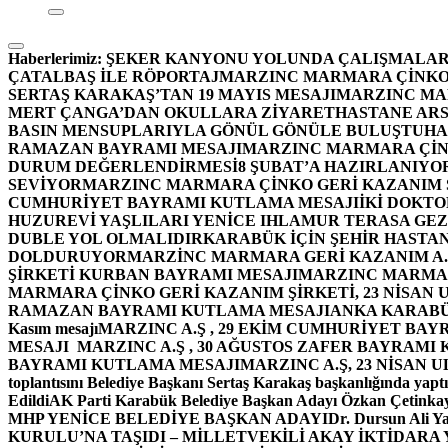
Haberlerimiz:
ŞEKER KANYONU YOLUNDA ÇALIŞMALAR
ÇATALBAŞ İLE RÖPORTAJ
MARZINC MARMARA ÇİNKO 
SERTAŞ KARAKAŞ’TAN 19 MAYIS MESAJI
MARZINC MAR
MERT ÇANGA’DAN OKULLARA ZİYARET
HASTANE ARS
BASIN MENSUPLARIYLA GÖNÜL GÖNÜLE BULUŞTU
HA
RAMAZAN BAYRAMI MESAJI
MARZINC MARMARA ÇİNK
DURUM DEĞERLENDİRMESİ
8 ŞUBAT’A HAZIRLANIYO
SEVİYOR
MARZINC MARMARA ÇİNKO GERİ KAZANIM Ş
CUMHURİYET BAYRAMI KUTLAMA MESAJI
İKİ DOKT
HUZUREVİ YAŞLILARI YENİCE IHLAMUR TERASA GE
DUBLE YOL OLMALIDIR
KARABÜK İÇİN ŞEHİR HASTAN
DOLDURUYOR
MARZİNC MARMARA GERİ KAZANIM A.Ş
ŞİRKETİ KURBAN BAYRAMI MESAJI
MARZINC MARMARA
MARMARA ÇİNKO GERİ KAZANIM ŞİRKETİ, 23 NİSAN
RAMAZAN BAYRAMI KUTLAMA MESAJI
ANKA KARABÜK 
Kasım mesajı
MARZINC A.Ş , 29 EKİM CUMHURİYET BAY
MESAJI
MARZINC A.Ş , 30 AĞUSTOS ZAFER BAYRAMI
BAYRAMI KUTLAMA MESAJI
MARZINC A.Ş, 23 NİSAN
toplantısını Belediye Başkanı Sertaş Karakaş başkanlığında yaptı
Edildi
AK Parti Karabük Belediye Başkan Adayı Özkan Çetinkay
MHP YENİCE BELEDİYE BAŞKAN ADAYI
Dr. Dursun Ali Y
KURULU’NA TAŞIDI – MİLLETVEKİLİ AKAY İKTİDAR