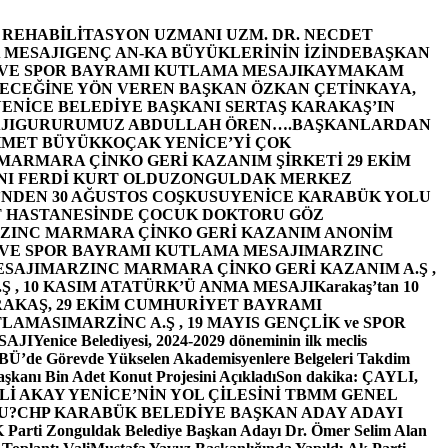
E REHABİLİTASYON UZMANI UZM. DR. NECDET
 MESAJI
GENÇ AN-KA BÜYÜKLERİNİN İZİNDE
BAŞKAN
 VE SPOR BAYRAMI KUTLAMA MESAJI
KAYMAKAM
ECEĞİNE YÖN VEREN BAŞKAN ÖZKAN ÇETİNKAYA,
ENİCE BELEDİYE BAŞKANI SERTAŞ KARAKAŞ’IN
JI
GURURUMUZ ABDULLAH ÖREN….
BAŞKANLARDAN
MET BÜYÜKKOÇAK YENİCE’Yİ ÇOK
MARMARA ÇİNKO GERİ KAZANIM ŞİRKETİ 29 EKİM
I FERDİ KURT OLDU
ZONGULDAK MERKEZ
’NDEN 30 AĞUSTOS COŞKUSU
YENİCE KARABÜK YOLU
 HASTANESİNDE ÇOCUK DOKTORU GÖZ
ZINC MARMARA ÇİNKO GERİ KAZANIM ANONİM
 VE SPOR BAYRAMI KUTLAMA MESAJI
MARZINC
ESAJI
MARZINC MARMARA ÇİNKO GERİ KAZANIM A.Ş ,
Ş , 10 KASIM ATATÜRK’Ü ANMA MESAJI
Karakaş’tan 10
RAKAŞ, 29 EKİM CUMHURİYET BAYRAMI
TLAMASI
MARZİNC A.Ş , 19 MAYIS GENÇLİK ve SPOR
SAJI
Yenice Belediyesi, 2024-2029 döneminin ilk meclis
BÜ’de Görevde Yükselen Akademisyenlere Belgeleri Takdim
şkanı Bin Adet Konut Projesini Açıkladı
Son dakika: ÇAYLI,
İ AKAY YENİCE’NİN YOL ÇİLESİNİ TBMM GENEL
U?
CHP KARABÜK BELEDİYE BAŞKAN ADAY ADAYI
arti Zonguldak Belediye Başkan Adayı Dr. Ömer Selim Alan