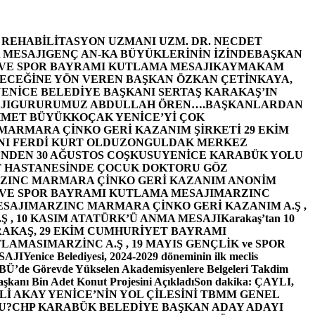
E REHABİLİTASYON UZMANI UZM. DR. NECDET
 MESAJI
GENÇ AN-KA BÜYÜKLERİNİN İZİNDE
BAŞKAN
 VE SPOR BAYRAMI KUTLAMA MESAJI
KAYMAKAM
ECEĞİNE YÖN VEREN BAŞKAN ÖZKAN ÇETİNKAYA,
ENİCE BELEDİYE BAŞKANI SERTAŞ KARAKAŞ’IN
JI
GURURUMUZ ABDULLAH ÖREN….
BAŞKANLARDAN
MET BÜYÜKKOÇAK YENİCE’Yİ ÇOK
MARMARA ÇİNKO GERİ KAZANIM ŞİRKETİ 29 EKİM
I FERDİ KURT OLDU
ZONGULDAK MERKEZ
’NDEN 30 AĞUSTOS COŞKUSU
YENİCE KARABÜK YOLU
 HASTANESİNDE ÇOCUK DOKTORU GÖZ
ZINC MARMARA ÇİNKO GERİ KAZANIM ANONİM
 VE SPOR BAYRAMI KUTLAMA MESAJI
MARZINC
ESAJI
MARZINC MARMARA ÇİNKO GERİ KAZANIM A.Ş ,
Ş , 10 KASIM ATATÜRK’Ü ANMA MESAJI
Karakaş’tan 10
RAKAŞ, 29 EKİM CUMHURİYET BAYRAMI
TLAMASI
MARZİNC A.Ş , 19 MAYIS GENÇLİK ve SPOR
SAJI
Yenice Belediyesi, 2024-2029 döneminin ilk meclis
BÜ’de Görevde Yükselen Akademisyenlere Belgeleri Takdim
şkanı Bin Adet Konut Projesini Açıkladı
Son dakika: ÇAYLI,
İ AKAY YENİCE’NİN YOL ÇİLESİNİ TBMM GENEL
U?
CHP KARABÜK BELEDİYE BAŞKAN ADAY ADAYI