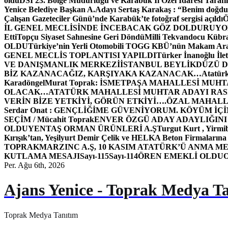
oldu
DSİ 23. Bölge Müdürlüğü ve Karabük İl Özel İdaresi Tarafın
Yenice Belediye Başkan A.Adayı Sertaş Karakaş : “Benim doğd
Çalışan Gazeteciler Günü’nde Karabük’te fotoğraf sergisi açıldı
İL GENEL MECLİSİNDE İNCEBACAK GÖZ DOLDURUY
Etti
Topçu Siyaset Sahnesine Geri Döndü
Milli Tekvandocu Kübra 
OLDU
Türkiye’nin Yerli Otomobili TOGG KBÜ’nün Makam Ara
GENEL MECLİS TOPLANTISI YAPILDI
Türker İnanoğlu İlet
VE DANIŞMANLIK MERKEZİ
İSTANBUL BEYLİKDÜZÜ 
BİZ KAZANACAĞIZ, KARŞIYAKA KAZANACAK…
Atatür
Karadöngel
Murat Toprak: İSMETPAŞA MAHALLESİ MUH
OLACAK…
ATATÜRK MAHALLESİ MUHTAR ADAYI RASİM
VERİN BİZE YETKİYİ, GÖRÜN ETKİYİ….
ÖZAL MAHALL
Serdar Onat : GENÇLİĞİME GÜVENİYORUM. KÖYÜM İÇİ
SEÇİM / Mücahit Toprak
ENVER ÖZGÜ ADAY ADAYLIĞINI
OLDU
YENTAŞ ORMAN ÜRÜNLERİ A.Ş
Turgut Kurt , Yirmi
Kırışık’tan, Yeşilyurt Demir Çelik ve HELKA Beton Firmalarına
TOPRAK
MARZINC A.Ş, 10 KASIM ATATÜRK’Ü ANMA ME
KUTLAMA MESAJI
Sayı-115
Sayı-114
ÖREN EMEKLİ OLDU
Per. Ağu 6th, 2026
Ajans Yenice - Toprak Medya T
Toprak Medya Tanıtım