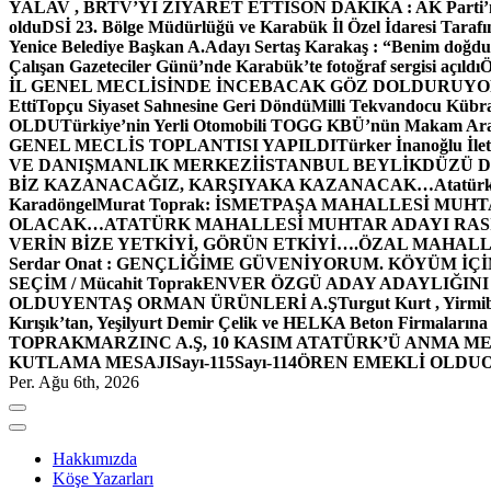
YALAV , BRTV’Yİ ZİYARET ETTİ
SON DAKİKA : AK Parti’n
oldu
DSİ 23. Bölge Müdürlüğü ve Karabük İl Özel İdaresi Tarafın
Yenice Belediye Başkan A.Adayı Sertaş Karakaş : “Benim doğd
Çalışan Gazeteciler Günü’nde Karabük’te fotoğraf sergisi açıldı
İL GENEL MECLİSİNDE İNCEBACAK GÖZ DOLDURUY
Etti
Topçu Siyaset Sahnesine Geri Döndü
Milli Tekvandocu Kübra 
OLDU
Türkiye’nin Yerli Otomobili TOGG KBÜ’nün Makam Ara
GENEL MECLİS TOPLANTISI YAPILDI
Türker İnanoğlu İlet
VE DANIŞMANLIK MERKEZİ
İSTANBUL BEYLİKDÜZÜ 
BİZ KAZANACAĞIZ, KARŞIYAKA KAZANACAK…
Atatür
Karadöngel
Murat Toprak: İSMETPAŞA MAHALLESİ MUH
OLACAK…
ATATÜRK MAHALLESİ MUHTAR ADAYI RASİM
VERİN BİZE YETKİYİ, GÖRÜN ETKİYİ….
ÖZAL MAHALL
Serdar Onat : GENÇLİĞİME GÜVENİYORUM. KÖYÜM İÇİ
SEÇİM / Mücahit Toprak
ENVER ÖZGÜ ADAY ADAYLIĞINI
OLDU
YENTAŞ ORMAN ÜRÜNLERİ A.Ş
Turgut Kurt , Yirmi
Kırışık’tan, Yeşilyurt Demir Çelik ve HELKA Beton Firmalarına
TOPRAK
MARZINC A.Ş, 10 KASIM ATATÜRK’Ü ANMA ME
KUTLAMA MESAJI
Sayı-115
Sayı-114
ÖREN EMEKLİ OLDU
Per. Ağu 6th, 2026
Hakkımızda
Köşe Yazarları