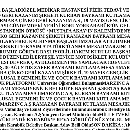
 BAŞLADI
ÖZEL MEDİKAR HASTANESİ FİZİK TEDAVİ V
GERİ KAZANIM ŞİRKETİ KURBAN BAYRAMI KUTLAMA
MARA ÇİNKO GERİ KAZANIM A.Ş , 19 MAYIS GENÇLİK
ASI GÜNDEMDEKİ YERİNİ KORUYOR
KARABÜK’ÜN GEL
STANENİN ÖYKÜSÜ / MUSTAFA AKAY’IN KALEMİNDEN
Y
O GERİ KAZANIM ŞİRKETİ RAMAZAN BAYRAMI MESA
RLAR
YEREL KALKINMA BAŞLADI İMZALAR ATILDI
MEH
İRKETİ 10 KASIM ATATÜRK’Ü ANMA MESAJI
MARZINC 
ORUMUZ GÖREVE BAŞLIYOR.
İL HAKEM KURULU BAŞKAN
Zİ DÜZENLEDİLER
YEŞİL YENİCE MOTOSİKLET KULÜBÜ
ESİ DEVREK ÇAYDEĞİRMENİ’NE YAPILACAK !!
DEVLET
, 30 AĞUSTOS ZAFER BAYRAMI KUTLAMA MESAJI
MAR
 ÇİNKO GERİ KAZANIM ŞİRKETİ, 19 MAYIS GENÇLİK
 ULUSAL EGEMENLİK VE ÇOCUK BAYRAMI KUTLAMA M
PLATFORMU Üniversite Öğrencileri Buluşması
MARZINC A.
RAMI MESAJI
YENİCE BELEDİYE BAŞKANI Ş.SERTAŞ KA
 KUTLAMA MESAJI
MARZINC A.Ş, KURBAN BAYRAMI KU
 ULUSAL EGEMENLİK VE ÇOCUK BAYRAMI KUTLAMA ME
MARZINC A.Ş RAMAZAN BAYRAMI KUTLAMA MESAJI
K
a Vatandaş ve Esnaf Ziyaretlerinde Bulundu
Karabük Belediye Ba
aşacan, Kardemir A.Ş’nin yeni Genel Müdürü oldu
MİLLETVEKİL
A YÜKLENDİ: KARABÜK’E REVA GÖRDÜĞÜNÜZ YOL BU M
in Karabük Belediye Başkan Aday Belli Oldu
SON DAKİKA : AK P