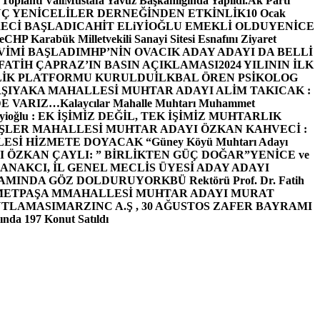
 Toplantı ValiMustafa Yavuz Başkanlığında Yapıldı.
Ak Parti
Ç YENİCELİLER DERNEĞİNDEN ETKİNLİK
10 Ocak
ECİ BAŞLADI
CAHİT ELiYİOĞLU EMEKLİ OLDU
YENİCE
e
CHP Karabük Milletvekili Sanayi Sitesi Esnafını Ziyaret
VİMİ BAŞLADI
MHP’NİN OVACIK ADAY ADAYI DA BELLİ
FATİH ÇAPRAZ’IN BASIN AÇIKLAMASI
2024 YILININ İLK
LİK PLATFORMU KURULDU
İLKBAL ÖREN PSİKOLOG
ŞIYAKA MAHALLESİ MUHTAR ADAYI ALİM TAKICAK :
BİZDE VARIZ…
Kalaycılar Mahalle Muhtarı Muhammet
Elieyioğlu : EK İŞİMİZ DEĞİL, TEK İŞİMİZ MUHTARLIK
ŞLER MAHALLESİ MUHTAR ADAYI ÖZKAN KAHVECİ :
ESİ HİZMETE DOYACAK “
Güney Köyü Muhtarı Adayı
 ÖZKAN ÇAYLI: ” BİRLİKTEN GÜÇ DOĞAR”
YENİCE ve
ANAKCI, İL GENEL MECLİS ÜYESİ ADAY ADAYI
ŞAMINDA GÖZ DOLDURUYOR
KBÜ Rektörü Prof. Dr. Fatih
METPAŞA MMAHALLESİ MUHTAR ADAYI MURAT
UTLAMASI
MARZINC A.Ş , 30 AĞUSTOS ZAFER BAYRAMI
nda 197 Konut Satıldı