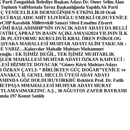
arti Zonguldak Belediye Başkan Adayı Dr. Ömer Selim Alan
 Toplantı ValiMustafa Yavuz Başkanlığında Yapıldı.
Ak Parti
Ç YENİCELİLER DERNEĞİNDEN ETKİNLİK
10 Ocak
ECİ BAŞLADI
CAHİT ELiYİOĞLU EMEKLİ OLDU
YENİCE
e
CHP Karabük Milletvekili Sanayi Sitesi Esnafını Ziyaret
VİMİ BAŞLADI
MHP’NİN OVACIK ADAY ADAYI DA BELLİ
FATİH ÇAPRAZ’IN BASIN AÇIKLAMASI
2024 YILININ İLK
LİK PLATFORMU KURULDU
İLKBAL ÖREN PSİKOLOG
ŞIYAKA MAHALLESİ MUHTAR ADAYI ALİM TAKICAK :
BİZDE VARIZ…
Kalaycılar Mahalle Muhtarı Muhammet
Elieyioğlu : EK İŞİMİZ DEĞİL, TEK İŞİMİZ MUHTARLIK
ŞLER MAHALLESİ MUHTAR ADAYI ÖZKAN KAHVECİ :
ESİ HİZMETE DOYACAK “
Güney Köyü Muhtarı Adayı
 ÖZKAN ÇAYLI: ” BİRLİKTEN GÜÇ DOĞAR”
YENİCE ve
ANAKCI, İL GENEL MECLİS ÜYESİ ADAY ADAYI
ŞAMINDA GÖZ DOLDURUYOR
KBÜ Rektörü Prof. Dr. Fatih
METPAŞA MMAHALLESİ MUHTAR ADAYI MURAT
UTLAMASI
MARZINC A.Ş , 30 AĞUSTOS ZAFER BAYRAMI
nda 197 Konut Satıldı