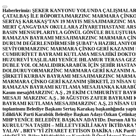
İçeriğe
atla
Haberlerimiz:
ŞEKER KANYONU YOLUNDA ÇALIŞMALAR
ÇATALBAŞ İLE RÖPORTAJ
MARZINC MARMARA ÇİNKO 
SERTAŞ KARAKAŞ’TAN 19 MAYIS MESAJI
MARZINC MAR
MERT ÇANGA’DAN OKULLARA ZİYARET
HASTANE ARS
BASIN MENSUPLARIYLA GÖNÜL GÖNÜLE BULUŞTU
HA
RAMAZAN BAYRAMI MESAJI
MARZINC MARMARA ÇİNK
DURUM DEĞERLENDİRMESİ
8 ŞUBAT’A HAZIRLANIYO
SEVİYOR
MARZINC MARMARA ÇİNKO GERİ KAZANIM Ş
CUMHURİYET BAYRAMI KUTLAMA MESAJI
İKİ DOKT
HUZUREVİ YAŞLILARI YENİCE IHLAMUR TERASA GE
DUBLE YOL OLMALIDIR
KARABÜK İÇİN ŞEHİR HASTAN
DOLDURUYOR
MARZİNC MARMARA GERİ KAZANIM A.Ş
ŞİRKETİ KURBAN BAYRAMI MESAJI
MARZINC MARMARA
MARMARA ÇİNKO GERİ KAZANIM ŞİRKETİ, 23 NİSAN
RAMAZAN BAYRAMI KUTLAMA MESAJI
ANKA KARABÜK 
Kasım mesajı
MARZINC A.Ş , 29 EKİM CUMHURİYET BAY
MESAJI
MARZINC A.Ş , 30 AĞUSTOS ZAFER BAYRAMI
BAYRAMI KUTLAMA MESAJI
MARZINC A.Ş, 23 NİSAN
toplantısını Belediye Başkanı Sertaş Karakaş başkanlığında yaptı
Edildi
AK Parti Karabük Belediye Başkan Adayı Özkan Çetinkay
MHP YENİCE BELEDİYE BAŞKAN ADAYI
Dr. Dursun Ali Y
KURULU’NA TAŞIDI – MİLLETVEKİLİ AKAY İKTİDAR
YALAV , BRTV’Yİ ZİYARET ETTİ
SON DAKİKA : AK Parti’n