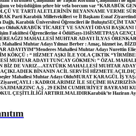
dan Yürütülen Çalışmalar ile Taşkın Koruma Çalışmaları ile ilgili
uğum ve büyüdüğüm şehre bir vefa borcum var “
KARABÜK GEN
ÖLÇÜ VE TARTI ALETLERİNİN BEYANNAME VERME SÜR
OR
AK Parti Karabük Milletvekilleri ve İl Başkanı Esnaf Ziyaretind
Dağlı, Karabük Üniversitesi Öğrencileri ile Buluştu
SEÇİM TAK
cı Oldu
KARABÜK TİCARET VE SANAYİ ODASI BAŞKANI 
işim Fakültesi Öğrencilerine 4 Ödül
Sayı-116
İSMETPAŞA GENÇ
DEREAĞZI MAHALLESİ MUHTAR ADAYI İLYAS ÖREN
KAR
k Mahallesi Muhtar Adayı Yılmaz Berber : Amaç, hizmet ise, 
TAR ADAYIYIM”
Menderes Mahallesi Muhtar Adayı Nurettin 
 KÖKÇÜ : “ HİZMET AŞKI İLE YOLA ÇIKTIK “
YİRMİBE
ESİ MUHTAR ADAYI TUNCAY GÖKMEN: ” ÖZAL MAHALL
N BİZ DE VARIZ…
ATATÜRK MAHALLESİ MUHTAR ADAYI
 AÇIKLADI
EK BİNANIN ACİL SERVİSİ HİZMETE AÇILDI
Ç
beşler Mahallesi Muhtar Adayı Oldu
MURAT KARAGÜL İŞ YA
 Ziyaret
ÇAYLI : KADROLARIMIZ İLE SEÇİME HAZIRIZ
İS
SAJI
MARZINC A.Ş , 29 EKİM CUMHURİYET BAYRAMI K
OKUL ÇEŞİTLİLİĞİ ARTIRILMALIDIR
Karabük’te Haziran Ayı
anıtım