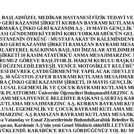
 BAŞLADI
ÖZEL MEDİKAR HASTANESİ FİZİK TEDAVİ V
GERİ KAZANIM ŞİRKETİ KURBAN BAYRAMI KUTLAMA
MARA ÇİNKO GERİ KAZANIM A.Ş , 19 MAYIS GENÇLİK
ASI GÜNDEMDEKİ YERİNİ KORUYOR
KARABÜK’ÜN GEL
STANENİN ÖYKÜSÜ / MUSTAFA AKAY’IN KALEMİNDEN
Y
O GERİ KAZANIM ŞİRKETİ RAMAZAN BAYRAMI MESA
RLAR
YEREL KALKINMA BAŞLADI İMZALAR ATILDI
MEH
İRKETİ 10 KASIM ATATÜRK’Ü ANMA MESAJI
MARZINC 
ORUMUZ GÖREVE BAŞLIYOR.
İL HAKEM KURULU BAŞKAN
Zİ DÜZENLEDİLER
YEŞİL YENİCE MOTOSİKLET KULÜBÜ
ESİ DEVREK ÇAYDEĞİRMENİ’NE YAPILACAK !!
DEVLET
, 30 AĞUSTOS ZAFER BAYRAMI KUTLAMA MESAJI
MAR
 ÇİNKO GERİ KAZANIM ŞİRKETİ, 19 MAYIS GENÇLİK
 ULUSAL EGEMENLİK VE ÇOCUK BAYRAMI KUTLAMA M
PLATFORMU Üniversite Öğrencileri Buluşması
MARZINC A.
RAMI MESAJI
YENİCE BELEDİYE BAŞKANI Ş.SERTAŞ KA
 KUTLAMA MESAJI
MARZINC A.Ş, KURBAN BAYRAMI KU
 ULUSAL EGEMENLİK VE ÇOCUK BAYRAMI KUTLAMA ME
MARZINC A.Ş RAMAZAN BAYRAMI KUTLAMA MESAJI
K
a Vatandaş ve Esnaf Ziyaretlerinde Bulundu
Karabük Belediye Ba
aşacan, Kardemir A.Ş’nin yeni Genel Müdürü oldu
MİLLETVEKİL
A YÜKLENDİ: KARABÜK’E REVA GÖRDÜĞÜNÜZ YOL BU M