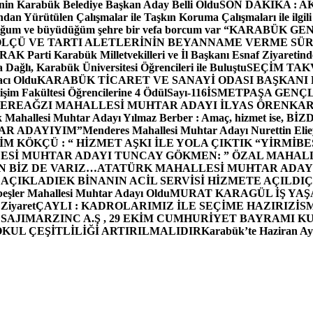
in Karabük Belediye Başkan Aday Belli Oldu
SON DAKİKA : AK P
dan Yürütülen Çalışmalar ile Taşkın Koruma Çalışmaları ile ilgili
uğum ve büyüdüğüm şehre bir vefa borcum var “
KARABÜK GEN
ÖLÇÜ VE TARTI ALETLERİNİN BEYANNAME VERME SÜR
OR
AK Parti Karabük Milletvekilleri ve İl Başkanı Esnaf Ziyaretind
Dağlı, Karabük Üniversitesi Öğrencileri ile Buluştu
SEÇİM TAK
cı Oldu
KARABÜK TİCARET VE SANAYİ ODASI BAŞKANI 
işim Fakültesi Öğrencilerine 4 Ödül
Sayı-116
İSMETPAŞA GENÇ
DEREAĞZI MAHALLESİ MUHTAR ADAYI İLYAS ÖREN
KAR
k Mahallesi Muhtar Adayı Yılmaz Berber : Amaç, hizmet ise, 
TAR ADAYIYIM”
Menderes Mahallesi Muhtar Adayı Nurettin 
 KÖKÇÜ : “ HİZMET AŞKI İLE YOLA ÇIKTIK “
YİRMİBE
ESİ MUHTAR ADAYI TUNCAY GÖKMEN: ” ÖZAL MAHALL
N BİZ DE VARIZ…
ATATÜRK MAHALLESİ MUHTAR ADAYI
 AÇIKLADI
EK BİNANIN ACİL SERVİSİ HİZMETE AÇILDI
Ç
beşler Mahallesi Muhtar Adayı Oldu
MURAT KARAGÜL İŞ YA
 Ziyaret
ÇAYLI : KADROLARIMIZ İLE SEÇİME HAZIRIZ
İS
SAJI
MARZINC A.Ş , 29 EKİM CUMHURİYET BAYRAMI K
OKUL ÇEŞİTLİLİĞİ ARTIRILMALIDIR
Karabük’te Haziran Ayı