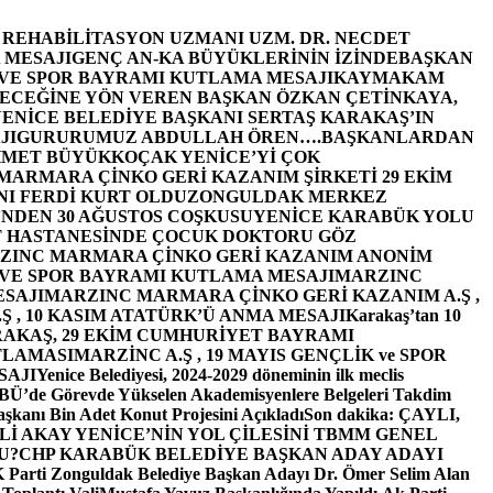
E REHABİLİTASYON UZMANI UZM. DR. NECDET
 MESAJI
GENÇ AN-KA BÜYÜKLERİNİN İZİNDE
BAŞKAN
 VE SPOR BAYRAMI KUTLAMA MESAJI
KAYMAKAM
ECEĞİNE YÖN VEREN BAŞKAN ÖZKAN ÇETİNKAYA,
ENİCE BELEDİYE BAŞKANI SERTAŞ KARAKAŞ’IN
JI
GURURUMUZ ABDULLAH ÖREN….
BAŞKANLARDAN
MET BÜYÜKKOÇAK YENİCE’Yİ ÇOK
MARMARA ÇİNKO GERİ KAZANIM ŞİRKETİ 29 EKİM
I FERDİ KURT OLDU
ZONGULDAK MERKEZ
’NDEN 30 AĞUSTOS COŞKUSU
YENİCE KARABÜK YOLU
 HASTANESİNDE ÇOCUK DOKTORU GÖZ
ZINC MARMARA ÇİNKO GERİ KAZANIM ANONİM
 VE SPOR BAYRAMI KUTLAMA MESAJI
MARZINC
ESAJI
MARZINC MARMARA ÇİNKO GERİ KAZANIM A.Ş ,
Ş , 10 KASIM ATATÜRK’Ü ANMA MESAJI
Karakaş’tan 10
RAKAŞ, 29 EKİM CUMHURİYET BAYRAMI
TLAMASI
MARZİNC A.Ş , 19 MAYIS GENÇLİK ve SPOR
SAJI
Yenice Belediyesi, 2024-2029 döneminin ilk meclis
BÜ’de Görevde Yükselen Akademisyenlere Belgeleri Takdim
şkanı Bin Adet Konut Projesini Açıkladı
Son dakika: ÇAYLI,
İ AKAY YENİCE’NİN YOL ÇİLESİNİ TBMM GENEL
U?
CHP KARABÜK BELEDİYE BAŞKAN ADAY ADAYI
arti Zonguldak Belediye Başkan Adayı Dr. Ömer Selim Alan