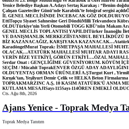
oldu
DSİ 23. Bölge Müdürlüğü ve Karabük İl Özel İdaresi Tarafın
Yenice Belediye Başkan A.Adayı Sertaş Karakaş : “Benim doğd
Çalışan Gazeteciler Günü’nde Karabük’te fotoğraf sergisi açıldı
İL GENEL MECLİSİNDE İNCEBACAK GÖZ DOLDURUY
Etti
Topçu Siyaset Sahnesine Geri Döndü
Milli Tekvandocu Kübra 
OLDU
Türkiye’nin Yerli Otomobili TOGG KBÜ’nün Makam Ara
GENEL MECLİS TOPLANTISI YAPILDI
Türker İnanoğlu İlet
VE DANIŞMANLIK MERKEZİ
İSTANBUL BEYLİKDÜZÜ 
BİZ KAZANACAĞIZ, KARŞIYAKA KAZANACAK…
Atatür
Karadöngel
Murat Toprak: İSMETPAŞA MAHALLESİ MUH
OLACAK…
ATATÜRK MAHALLESİ MUHTAR ADAYI RASİM
VERİN BİZE YETKİYİ, GÖRÜN ETKİYİ….
ÖZAL MAHALL
Serdar Onat : GENÇLİĞİME GÜVENİYORUM. KÖYÜM İÇİ
SEÇİM / Mücahit Toprak
ENVER ÖZGÜ ADAY ADAYLIĞINI
OLDU
YENTAŞ ORMAN ÜRÜNLERİ A.Ş
Turgut Kurt , Yirmi
Kırışık’tan, Yeşilyurt Demir Çelik ve HELKA Beton Firmalarına
TOPRAK
MARZINC A.Ş, 10 KASIM ATATÜRK’Ü ANMA ME
KUTLAMA MESAJI
Sayı-115
Sayı-114
ÖREN EMEKLİ OLDU
Cts. Ağu 8th, 2026
Ajans Yenice - Toprak Medya T
Toprak Medya Tanıtım