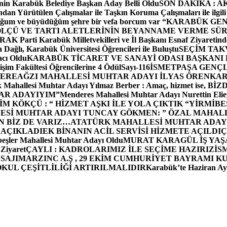
in Karabük Belediye Başkan Aday Belli Oldu
SON DAKİKA : AK P
dan Yürütülen Çalışmalar ile Taşkın Koruma Çalışmaları ile ilgili
uğum ve büyüdüğüm şehre bir vefa borcum var “
KARABÜK GEN
ÖLÇÜ VE TARTI ALETLERİNİN BEYANNAME VERME SÜR
OR
AK Parti Karabük Milletvekilleri ve İl Başkanı Esnaf Ziyaretind
Dağlı, Karabük Üniversitesi Öğrencileri ile Buluştu
SEÇİM TAK
cı Oldu
KARABÜK TİCARET VE SANAYİ ODASI BAŞKANI 
işim Fakültesi Öğrencilerine 4 Ödül
Sayı-116
İSMETPAŞA GENÇ
DEREAĞZI MAHALLESİ MUHTAR ADAYI İLYAS ÖREN
KAR
k Mahallesi Muhtar Adayı Yılmaz Berber : Amaç, hizmet ise, 
TAR ADAYIYIM”
Menderes Mahallesi Muhtar Adayı Nurettin 
 KÖKÇÜ : “ HİZMET AŞKI İLE YOLA ÇIKTIK “
YİRMİBE
ESİ MUHTAR ADAYI TUNCAY GÖKMEN: ” ÖZAL MAHALL
N BİZ DE VARIZ…
ATATÜRK MAHALLESİ MUHTAR ADAYI
 AÇIKLADI
EK BİNANIN ACİL SERVİSİ HİZMETE AÇILDI
Ç
beşler Mahallesi Muhtar Adayı Oldu
MURAT KARAGÜL İŞ YA
 Ziyaret
ÇAYLI : KADROLARIMIZ İLE SEÇİME HAZIRIZ
İS
SAJI
MARZINC A.Ş , 29 EKİM CUMHURİYET BAYRAMI K
OKUL ÇEŞİTLİLİĞİ ARTIRILMALIDIR
Karabük’te Haziran Ayı