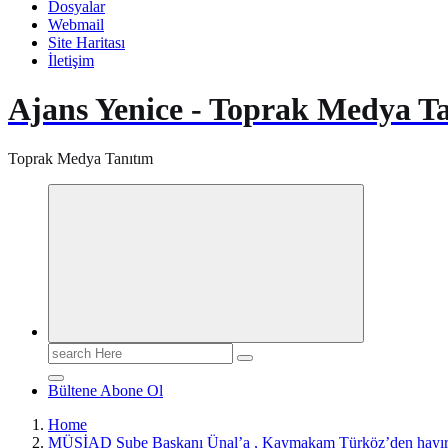
Dosyalar
Webmail
Site Haritası
İletişim
Ajans Yenice - Toprak Medya T
Toprak Medya Tanıtım
Search
for:
Bültene Abone Ol
Home
MÜSİAD Şube Başkanı Ünal’a , Kaymakam Türköz’den hayırlı 