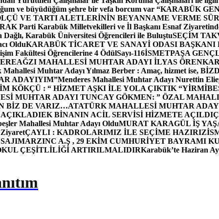
dan Yürütülen Çalışmalar ile Taşkın Koruma Çalışmaları ile ilgili
uğum ve büyüdüğüm şehre bir vefa borcum var “
KARABÜK GEN
ÖLÇÜ VE TARTI ALETLERİNİN BEYANNAME VERME SÜR
OR
AK Parti Karabük Milletvekilleri ve İl Başkanı Esnaf Ziyaretind
Dağlı, Karabük Üniversitesi Öğrencileri ile Buluştu
SEÇİM TAK
cı Oldu
KARABÜK TİCARET VE SANAYİ ODASI BAŞKANI 
işim Fakültesi Öğrencilerine 4 Ödül
Sayı-116
İSMETPAŞA GENÇ
DEREAĞZI MAHALLESİ MUHTAR ADAYI İLYAS ÖREN
KAR
k Mahallesi Muhtar Adayı Yılmaz Berber : Amaç, hizmet ise, 
TAR ADAYIYIM”
Menderes Mahallesi Muhtar Adayı Nurettin 
 KÖKÇÜ : “ HİZMET AŞKI İLE YOLA ÇIKTIK “
YİRMİBE
ESİ MUHTAR ADAYI TUNCAY GÖKMEN: ” ÖZAL MAHALL
N BİZ DE VARIZ…
ATATÜRK MAHALLESİ MUHTAR ADAYI
 AÇIKLADI
EK BİNANIN ACİL SERVİSİ HİZMETE AÇILDI
Ç
beşler Mahallesi Muhtar Adayı Oldu
MURAT KARAGÜL İŞ YA
 Ziyaret
ÇAYLI : KADROLARIMIZ İLE SEÇİME HAZIRIZ
İS
SAJI
MARZINC A.Ş , 29 EKİM CUMHURİYET BAYRAMI K
OKUL ÇEŞİTLİLİĞİ ARTIRILMALIDIR
Karabük’te Haziran Ayı
anıtım