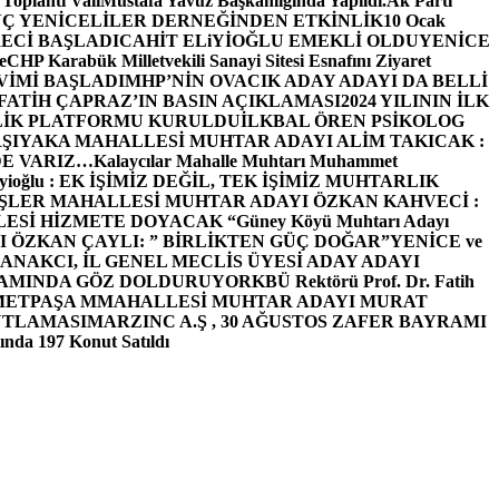
 Toplantı ValiMustafa Yavuz Başkanlığında Yapıldı.
Ak Parti
Ç YENİCELİLER DERNEĞİNDEN ETKİNLİK
10 Ocak
ECİ BAŞLADI
CAHİT ELiYİOĞLU EMEKLİ OLDU
YENİCE
e
CHP Karabük Milletvekili Sanayi Sitesi Esnafını Ziyaret
VİMİ BAŞLADI
MHP’NİN OVACIK ADAY ADAYI DA BELLİ
FATİH ÇAPRAZ’IN BASIN AÇIKLAMASI
2024 YILININ İLK
LİK PLATFORMU KURULDU
İLKBAL ÖREN PSİKOLOG
ŞIYAKA MAHALLESİ MUHTAR ADAYI ALİM TAKICAK :
BİZDE VARIZ…
Kalaycılar Mahalle Muhtarı Muhammet
Elieyioğlu : EK İŞİMİZ DEĞİL, TEK İŞİMİZ MUHTARLIK
ŞLER MAHALLESİ MUHTAR ADAYI ÖZKAN KAHVECİ :
ESİ HİZMETE DOYACAK “
Güney Köyü Muhtarı Adayı
 ÖZKAN ÇAYLI: ” BİRLİKTEN GÜÇ DOĞAR”
YENİCE ve
ANAKCI, İL GENEL MECLİS ÜYESİ ADAY ADAYI
ŞAMINDA GÖZ DOLDURUYOR
KBÜ Rektörü Prof. Dr. Fatih
METPAŞA MMAHALLESİ MUHTAR ADAYI MURAT
UTLAMASI
MARZINC A.Ş , 30 AĞUSTOS ZAFER BAYRAMI
nda 197 Konut Satıldı