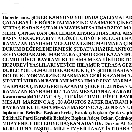
Haberlerimiz:
ŞEKER KANYONU YOLUNDA ÇALIŞMALAR
ÇATALBAŞ İLE RÖPORTAJ
MARZINC MARMARA ÇİNKO 
SERTAŞ KARAKAŞ’TAN 19 MAYIS MESAJI
MARZINC MAR
MERT ÇANGA’DAN OKULLARA ZİYARET
HASTANE ARS
BASIN MENSUPLARIYLA GÖNÜL GÖNÜLE BULUŞTU
HA
RAMAZAN BAYRAMI MESAJI
MARZINC MARMARA ÇİNK
DURUM DEĞERLENDİRMESİ
8 ŞUBAT’A HAZIRLANIYO
SEVİYOR
MARZINC MARMARA ÇİNKO GERİ KAZANIM Ş
CUMHURİYET BAYRAMI KUTLAMA MESAJI
İKİ DOKT
HUZUREVİ YAŞLILARI YENİCE IHLAMUR TERASA GE
DUBLE YOL OLMALIDIR
KARABÜK İÇİN ŞEHİR HASTAN
DOLDURUYOR
MARZİNC MARMARA GERİ KAZANIM A.Ş
ŞİRKETİ KURBAN BAYRAMI MESAJI
MARZINC MARMARA
MARMARA ÇİNKO GERİ KAZANIM ŞİRKETİ, 23 NİSAN
RAMAZAN BAYRAMI KUTLAMA MESAJI
ANKA KARABÜK 
Kasım mesajı
MARZINC A.Ş , 29 EKİM CUMHURİYET BAY
MESAJI
MARZINC A.Ş , 30 AĞUSTOS ZAFER BAYRAMI
BAYRAMI KUTLAMA MESAJI
MARZINC A.Ş, 23 NİSAN
toplantısını Belediye Başkanı Sertaş Karakaş başkanlığında yaptı
Edildi
AK Parti Karabük Belediye Başkan Adayı Özkan Çetinkay
MHP YENİCE BELEDİYE BAŞKAN ADAYI
Dr. Dursun Ali Y
KURULU’NA TAŞIDI – MİLLETVEKİLİ AKAY İKTİDAR