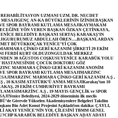
E REHABİLİTASYON UZMANI UZM. DR. NECDET
 MESAJI
GENÇ AN-KA BÜYÜKLERİNİN İZİNDE
BAŞKAN
 VE SPOR BAYRAMI KUTLAMA MESAJI
KAYMAKAM
ECEĞİNE YÖN VEREN BAŞKAN ÖZKAN ÇETİNKAYA,
ENİCE BELEDİYE BAŞKANI SERTAŞ KARAKAŞ’IN
JI
GURURUMUZ ABDULLAH ÖREN….
BAŞKANLARDAN
MET BÜYÜKKOÇAK YENİCE’Yİ ÇOK
MARMARA ÇİNKO GERİ KAZANIM ŞİRKETİ 29 EKİM
I FERDİ KURT OLDU
ZONGULDAK MERKEZ
’NDEN 30 AĞUSTOS COŞKUSU
YENİCE KARABÜK YOLU
 HASTANESİNDE ÇOCUK DOKTORU GÖZ
ZINC MARMARA ÇİNKO GERİ KAZANIM ANONİM
 VE SPOR BAYRAMI KUTLAMA MESAJI
MARZINC
ESAJI
MARZINC MARMARA ÇİNKO GERİ KAZANIM A.Ş ,
Ş , 10 KASIM ATATÜRK’Ü ANMA MESAJI
Karakaş’tan 10
RAKAŞ, 29 EKİM CUMHURİYET BAYRAMI
TLAMASI
MARZİNC A.Ş , 19 MAYIS GENÇLİK ve SPOR
SAJI
Yenice Belediyesi, 2024-2029 döneminin ilk meclis
BÜ’de Görevde Yükselen Akademisyenlere Belgeleri Takdim
şkanı Bin Adet Konut Projesini Açıkladı
Son dakika: ÇAYLI,
İ AKAY YENİCE’NİN YOL ÇİLESİNİ TBMM GENEL
U?
CHP KARABÜK BELEDİYE BAŞKAN ADAY ADAYI