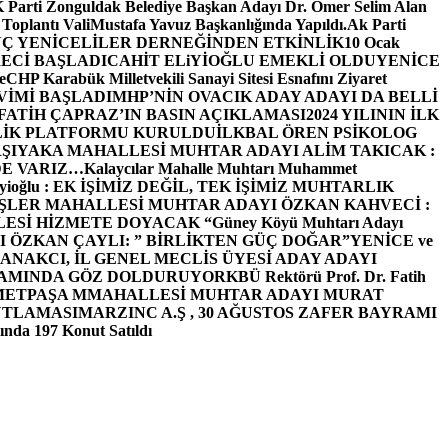
arti Zonguldak Belediye Başkan Adayı Dr. Ömer Selim Alan
 Toplantı ValiMustafa Yavuz Başkanlığında Yapıldı.
Ak Parti
Ç YENİCELİLER DERNEĞİNDEN ETKİNLİK
10 Ocak
ECİ BAŞLADI
CAHİT ELiYİOĞLU EMEKLİ OLDU
YENİCE
e
CHP Karabük Milletvekili Sanayi Sitesi Esnafını Ziyaret
VİMİ BAŞLADI
MHP’NİN OVACIK ADAY ADAYI DA BELLİ
FATİH ÇAPRAZ’IN BASIN AÇIKLAMASI
2024 YILININ İLK
LİK PLATFORMU KURULDU
İLKBAL ÖREN PSİKOLOG
ŞIYAKA MAHALLESİ MUHTAR ADAYI ALİM TAKICAK :
BİZDE VARIZ…
Kalaycılar Mahalle Muhtarı Muhammet
Elieyioğlu : EK İŞİMİZ DEĞİL, TEK İŞİMİZ MUHTARLIK
ŞLER MAHALLESİ MUHTAR ADAYI ÖZKAN KAHVECİ :
ESİ HİZMETE DOYACAK “
Güney Köyü Muhtarı Adayı
 ÖZKAN ÇAYLI: ” BİRLİKTEN GÜÇ DOĞAR”
YENİCE ve
ANAKCI, İL GENEL MECLİS ÜYESİ ADAY ADAYI
ŞAMINDA GÖZ DOLDURUYOR
KBÜ Rektörü Prof. Dr. Fatih
METPAŞA MMAHALLESİ MUHTAR ADAYI MURAT
UTLAMASI
MARZINC A.Ş , 30 AĞUSTOS ZAFER BAYRAMI
nda 197 Konut Satıldı