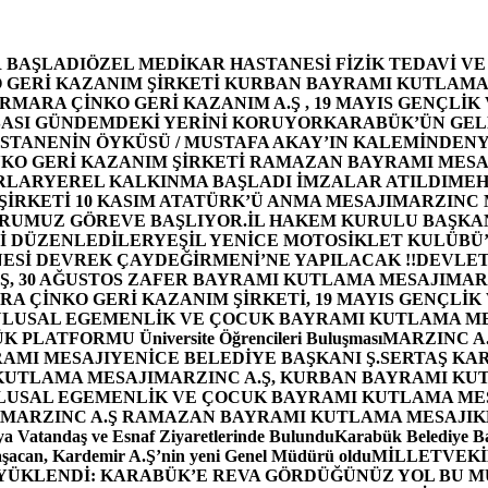
 BAŞLADI
ÖZEL MEDİKAR HASTANESİ FİZİK TEDAVİ V
GERİ KAZANIM ŞİRKETİ KURBAN BAYRAMI KUTLAMA
MARA ÇİNKO GERİ KAZANIM A.Ş , 19 MAYIS GENÇLİK
ASI GÜNDEMDEKİ YERİNİ KORUYOR
KARABÜK’ÜN GEL
STANENİN ÖYKÜSÜ / MUSTAFA AKAY’IN KALEMİNDEN
Y
O GERİ KAZANIM ŞİRKETİ RAMAZAN BAYRAMI MESA
RLAR
YEREL KALKINMA BAŞLADI İMZALAR ATILDI
MEH
İRKETİ 10 KASIM ATATÜRK’Ü ANMA MESAJI
MARZINC 
ORUMUZ GÖREVE BAŞLIYOR.
İL HAKEM KURULU BAŞKAN
Zİ DÜZENLEDİLER
YEŞİL YENİCE MOTOSİKLET KULÜBÜ
ESİ DEVREK ÇAYDEĞİRMENİ’NE YAPILACAK !!
DEVLET
, 30 AĞUSTOS ZAFER BAYRAMI KUTLAMA MESAJI
MAR
 ÇİNKO GERİ KAZANIM ŞİRKETİ, 19 MAYIS GENÇLİK
 ULUSAL EGEMENLİK VE ÇOCUK BAYRAMI KUTLAMA M
PLATFORMU Üniversite Öğrencileri Buluşması
MARZINC A.
RAMI MESAJI
YENİCE BELEDİYE BAŞKANI Ş.SERTAŞ KA
 KUTLAMA MESAJI
MARZINC A.Ş, KURBAN BAYRAMI KU
 ULUSAL EGEMENLİK VE ÇOCUK BAYRAMI KUTLAMA ME
MARZINC A.Ş RAMAZAN BAYRAMI KUTLAMA MESAJI
K
a Vatandaş ve Esnaf Ziyaretlerinde Bulundu
Karabük Belediye Ba
aşacan, Kardemir A.Ş’nin yeni Genel Müdürü oldu
MİLLETVEKİL
A YÜKLENDİ: KARABÜK’E REVA GÖRDÜĞÜNÜZ YOL BU M