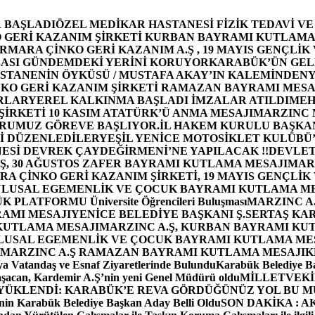
 BAŞLADI
ÖZEL MEDİKAR HASTANESİ FİZİK TEDAVİ V
GERİ KAZANIM ŞİRKETİ KURBAN BAYRAMI KUTLAMA
MARA ÇİNKO GERİ KAZANIM A.Ş , 19 MAYIS GENÇLİK
ASI GÜNDEMDEKİ YERİNİ KORUYOR
KARABÜK’ÜN GEL
STANENİN ÖYKÜSÜ / MUSTAFA AKAY’IN KALEMİNDEN
Y
O GERİ KAZANIM ŞİRKETİ RAMAZAN BAYRAMI MESA
RLAR
YEREL KALKINMA BAŞLADI İMZALAR ATILDI
MEH
İRKETİ 10 KASIM ATATÜRK’Ü ANMA MESAJI
MARZINC 
ORUMUZ GÖREVE BAŞLIYOR.
İL HAKEM KURULU BAŞKAN
Zİ DÜZENLEDİLER
YEŞİL YENİCE MOTOSİKLET KULÜBÜ
ESİ DEVREK ÇAYDEĞİRMENİ’NE YAPILACAK !!
DEVLET
, 30 AĞUSTOS ZAFER BAYRAMI KUTLAMA MESAJI
MAR
 ÇİNKO GERİ KAZANIM ŞİRKETİ, 19 MAYIS GENÇLİK
 ULUSAL EGEMENLİK VE ÇOCUK BAYRAMI KUTLAMA M
PLATFORMU Üniversite Öğrencileri Buluşması
MARZINC A.
RAMI MESAJI
YENİCE BELEDİYE BAŞKANI Ş.SERTAŞ KA
 KUTLAMA MESAJI
MARZINC A.Ş, KURBAN BAYRAMI KU
 ULUSAL EGEMENLİK VE ÇOCUK BAYRAMI KUTLAMA ME
MARZINC A.Ş RAMAZAN BAYRAMI KUTLAMA MESAJI
K
a Vatandaş ve Esnaf Ziyaretlerinde Bulundu
Karabük Belediye Ba
aşacan, Kardemir A.Ş’nin yeni Genel Müdürü oldu
MİLLETVEKİL
A YÜKLENDİ: KARABÜK’E REVA GÖRDÜĞÜNÜZ YOL BU M
in Karabük Belediye Başkan Aday Belli Oldu
SON DAKİKA : AK P