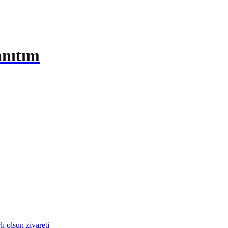
anıtım
olsun ziyareti