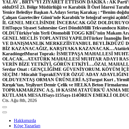
YALAV , BRTV’Yİ ZİYARET ETTİ
SON DAKİKA : AK Parti’n
oldu
DSİ 23. Bölge Müdürlüğü ve Karabük İl Özel İdaresi Tarafın
Yenice Belediye Başkan A.Adayı Sertaş Karakaş : “Benim doğd
Çalışan Gazeteciler Günü’nde Karabük’te fotoğraf sergisi açıldı
İL GENEL MECLİSİNDE İNCEBACAK GÖZ DOLDURUY
Etti
Topçu Siyaset Sahnesine Geri Döndü
Milli Tekvandocu Kübra 
OLDU
Türkiye’nin Yerli Otomobili TOGG KBÜ’nün Makam Ara
GENEL MECLİS TOPLANTISI YAPILDI
Türker İnanoğlu İlet
VE DANIŞMANLIK MERKEZİ
İSTANBUL BEYLİKDÜZÜ 
BİZ KAZANACAĞIZ, KARŞIYAKA KAZANACAK…
Atatür
Karadöngel
Murat Toprak: İSMETPAŞA MAHALLESİ MUH
OLACAK…
ATATÜRK MAHALLESİ MUHTAR ADAYI RASİM
VERİN BİZE YETKİYİ, GÖRÜN ETKİYİ….
ÖZAL MAHALL
Serdar Onat : GENÇLİĞİME GÜVENİYORUM. KÖYÜM İÇİ
SEÇİM / Mücahit Toprak
ENVER ÖZGÜ ADAY ADAYLIĞINI
OLDU
YENTAŞ ORMAN ÜRÜNLERİ A.Ş
Turgut Kurt , Yirmi
Kırışık’tan, Yeşilyurt Demir Çelik ve HELKA Beton Firmalarına
TOPRAK
MARZINC A.Ş, 10 KASIM ATATÜRK’Ü ANMA ME
KUTLAMA MESAJI
Sayı-115
Sayı-114
ÖREN EMEKLİ OLDU
Cts. Ağu 8th, 2026
Hakkımızda
Köşe Yazarları