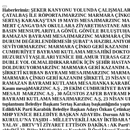
İçeriğe
atla
Haberlerimiz:
ŞEKER KANYONU YOLUNDA ÇALIŞMALAR
ÇATALBAŞ İLE RÖPORTAJ
MARZINC MARMARA ÇİNKO 
SERTAŞ KARAKAŞ’TAN 19 MAYIS MESAJI
MARZINC MAR
MERT ÇANGA’DAN OKULLARA ZİYARET
HASTANE ARS
BASIN MENSUPLARIYLA GÖNÜL GÖNÜLE BULUŞTU
HA
RAMAZAN BAYRAMI MESAJI
MARZINC MARMARA ÇİNK
DURUM DEĞERLENDİRMESİ
8 ŞUBAT’A HAZIRLANIYO
SEVİYOR
MARZINC MARMARA ÇİNKO GERİ KAZANIM Ş
CUMHURİYET BAYRAMI KUTLAMA MESAJI
İKİ DOKT
HUZUREVİ YAŞLILARI YENİCE IHLAMUR TERASA GE
DUBLE YOL OLMALIDIR
KARABÜK İÇİN ŞEHİR HASTAN
DOLDURUYOR
MARZİNC MARMARA GERİ KAZANIM A.Ş
ŞİRKETİ KURBAN BAYRAMI MESAJI
MARZINC MARMARA
MARMARA ÇİNKO GERİ KAZANIM ŞİRKETİ, 23 NİSAN
RAMAZAN BAYRAMI KUTLAMA MESAJI
ANKA KARABÜK 
Kasım mesajı
MARZINC A.Ş , 29 EKİM CUMHURİYET BAY
MESAJI
MARZINC A.Ş , 30 AĞUSTOS ZAFER BAYRAMI
BAYRAMI KUTLAMA MESAJI
MARZINC A.Ş, 23 NİSAN
toplantısını Belediye Başkanı Sertaş Karakaş başkanlığında yaptı
Edildi
AK Parti Karabük Belediye Başkan Adayı Özkan Çetinkay
MHP YENİCE BELEDİYE BAŞKAN ADAYI
Dr. Dursun Ali Y
KURULU’NA TAŞIDI – MİLLETVEKİLİ AKAY İKTİDAR
YALAV , BRTV’Yİ ZİYARET ETTİ
SON DAKİKA : AK Parti’n