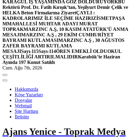
KARAGÜL İŞ YAŞAMINDA GÖZ DOLDURUYOR
KBÜ
Rektörü Prof. Dr. Fatih Kırışık’tan, Yeşilyurt Demir Çelik ve
HELKA Beton Firmalarına Ziyaret
ÇAYLI :
KADROLARIMIZ İLE SEÇİME HAZIRIZ
İSMETPAŞA
MMAHALLESİ MUHTAR ADAYI MURAT
TOPRAK
MARZINC A.Ş, 10 KASIM ATATÜRK’Ü ANMA
MESAJI
MARZINC A.Ş , 29 EKİM CUMHURİYET
BAYRAMI KUTLAMASI
MARZINC A.Ş , 30 AĞUSTOS
ZAFER BAYRAMI KUTLAMA
MESAJI
Sayı-115
Sayı-114
ÖREN EMEKLİ OLDU
OKUL
ÇEŞİTLİLİĞİ ARTIRILMALIDIR
Karabük’te Haziran
Ayında 197 Konut Satıldı
Cum. Ağu 7th, 2026
Hakkımızda
Köşe Yazarları
Dosyalar
Webmail
Site Haritası
İletişim
Ajans Yenice - Toprak Medya