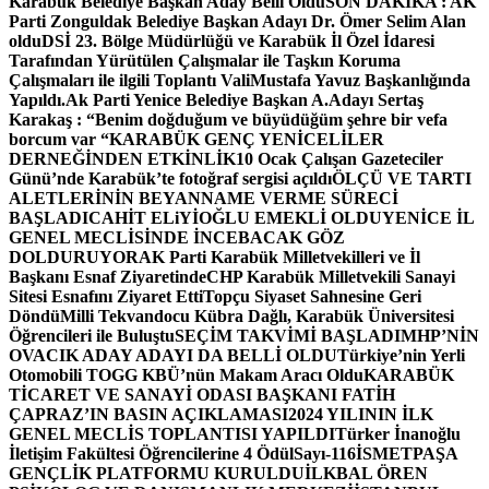
Karabük Belediye Başkan Aday Belli Oldu
SON DAKİKA : AK
Parti Zonguldak Belediye Başkan Adayı Dr. Ömer Selim Alan
oldu
DSİ 23. Bölge Müdürlüğü ve Karabük İl Özel İdaresi
Tarafından Yürütülen Çalışmalar ile Taşkın Koruma
Çalışmaları ile ilgili Toplantı ValiMustafa Yavuz Başkanlığında
Yapıldı.
Ak Parti Yenice Belediye Başkan A.Adayı Sertaş
Karakaş : “Benim doğduğum ve büyüdüğüm şehre bir vefa
borcum var “
KARABÜK GENÇ YENİCELİLER
DERNEĞİNDEN ETKİNLİK
10 Ocak Çalışan Gazeteciler
Günü’nde Karabük’te fotoğraf sergisi açıldı
ÖLÇÜ VE TARTI
ALETLERİNİN BEYANNAME VERME SÜRECİ
BAŞLADI
CAHİT ELiYİOĞLU EMEKLİ OLDU
YENİCE İL
GENEL MECLİSİNDE İNCEBACAK GÖZ
DOLDURUYOR
AK Parti Karabük Milletvekilleri ve İl
Başkanı Esnaf Ziyaretinde
CHP Karabük Milletvekili Sanayi
Sitesi Esnafını Ziyaret Etti
Topçu Siyaset Sahnesine Geri
Döndü
Milli Tekvandocu Kübra Dağlı, Karabük Üniversitesi
Öğrencileri ile Buluştu
SEÇİM TAKVİMİ BAŞLADI
MHP’NİN
OVACIK ADAY ADAYI DA BELLİ OLDU
Türkiye’nin Yerli
Otomobili TOGG KBÜ’nün Makam Aracı Oldu
KARABÜK
TİCARET VE SANAYİ ODASI BAŞKANI FATİH
ÇAPRAZ’IN BASIN AÇIKLAMASI
2024 YILININ İLK
GENEL MECLİS TOPLANTISI YAPILDI
Türker İnanoğlu
İletişim Fakültesi Öğrencilerine 4 Ödül
Sayı-116
İSMETPAŞA
GENÇLİK PLATFORMU KURULDU
İLKBAL ÖREN