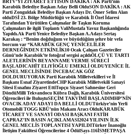
BRTV’Yİ ZİYARET ETTİ
SON DAKİKA : AK Parti’nin
Karabük Belediye Başkan Aday Belli Oldu
SON DAKİKA : AK
Parti Zonguldak Belediye Başkan Adayı Dr. Ömer Selim Alan
oldu
DSİ 23. Bölge Müdürlüğü ve Karabük İl Özel İdaresi
Tarafından Yürütülen Çalışmalar ile Taşkın Koruma
Çalışmaları ile ilgili Toplantı ValiMustafa Yavuz Başkanlığında
Yapıldı.
Ak Parti Yenice Belediye Başkan A.Adayı Sertaş
Karakaş : “Benim doğduğum ve büyüdüğüm şehre bir vefa
borcum var “
KARABÜK GENÇ YENİCELİLER
DERNEĞİNDEN ETKİNLİK
10 Ocak Çalışan Gazeteciler
Günü’nde Karabük’te fotoğraf sergisi açıldı
ÖLÇÜ VE TARTI
ALETLERİNİN BEYANNAME VERME SÜRECİ
BAŞLADI
CAHİT ELiYİOĞLU EMEKLİ OLDU
YENİCE İL
GENEL MECLİSİNDE İNCEBACAK GÖZ
DOLDURUYOR
AK Parti Karabük Milletvekilleri ve İl
Başkanı Esnaf Ziyaretinde
CHP Karabük Milletvekili Sanayi
Sitesi Esnafını Ziyaret Etti
Topçu Siyaset Sahnesine Geri
Döndü
Milli Tekvandocu Kübra Dağlı, Karabük Üniversitesi
Öğrencileri ile Buluştu
SEÇİM TAKVİMİ BAŞLADI
MHP’NİN
OVACIK ADAY ADAYI DA BELLİ OLDU
Türkiye’nin Yerli
Otomobili TOGG KBÜ’nün Makam Aracı Oldu
KARABÜK
TİCARET VE SANAYİ ODASI BAŞKANI FATİH
ÇAPRAZ’IN BASIN AÇIKLAMASI
2024 YILININ İLK
GENEL MECLİS TOPLANTISI YAPILDI
Türker İnanoğlu
İletişim Fakültesi Öğrencilerine 4 Ödül
Sayı-116
İSMETPAŞA