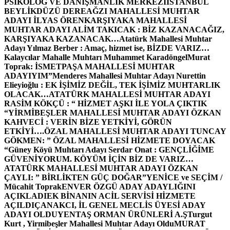
PSİKOLOG VE DANIŞMANLIK MERKEZİ
İSTANBUL
BEYLİKDÜZÜ DEREAĞZI MAHALLESİ MUHTAR
ADAYI İLYAS ÖREN
KARŞIYAKA MAHALLESİ
MUHTAR ADAYI ALİM TAKICAK : BİZ KAZANACAĞIZ,
KARŞIYAKA KAZANACAK…
Atatürk Mahallesi Muhtar
Adayı Yılmaz Berber : Amaç, hizmet ise, BİZDE VARIZ…
Kalaycılar Mahalle Muhtarı Muhammet Karadöngel
Murat
Toprak: İSMETPAŞA MAHALLESİ MUHTAR
ADAYIYIM”
Menderes Mahallesi Muhtar Adayı Nurettin
Elieyioğlu : EK İŞİMİZ DEĞİL, TEK İŞİMİZ MUHTARLIK
OLACAK…
ATATÜRK MAHALLESİ MUHTAR ADAYI
RASİM KÖKÇÜ : “ HİZMET AŞKI İLE YOLA ÇIKTIK
“
YİRMİBEŞLER MAHALLESİ MUHTAR ADAYI ÖZKAN
KAHVECİ : VERİN BİZE YETKİYİ, GÖRÜN
ETKİYİ….
ÖZAL MAHALLESİ MUHTAR ADAYI TUNCAY
GÖKMEN: ” ÖZAL MAHALLESİ HİZMETE DOYACAK
“
Güney Köyü Muhtarı Adayı Serdar Onat : GENÇLİĞİME
GÜVENİYORUM. KÖYÜM İÇİN BİZ DE VARIZ…
ATATÜRK MAHALLESİ MUHTAR ADAYI ÖZKAN
ÇAYLI: ” BİRLİKTEN GÜÇ DOĞAR”
YENİCE ve SEÇİM /
Mücahit Toprak
ENVER ÖZGÜ ADAY ADAYLIĞINI
AÇIKLADI
EK BİNANIN ACİL SERVİSİ HİZMETE
AÇILDI
ÇANAKCI, İL GENEL MECLİS ÜYESİ ADAY
ADAYI OLDU
YENTAŞ ORMAN ÜRÜNLERİ A.Ş
Turgut
Kurt , Yirmibeşler Mahallesi Muhtar Adayı Oldu
MURAT