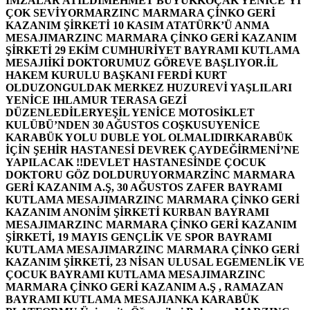
İMZALAR ATILDI
MEHMET BÜYÜKKOÇAK YENİCE’Yİ
ÇOK SEVİYOR
MARZINC MARMARA ÇİNKO GERİ
KAZANIM ŞİRKETİ 10 KASIM ATATÜRK’Ü ANMA
MESAJI
MARZINC MARMARA ÇİNKO GERİ KAZANIM
ŞİRKETİ 29 EKİM CUMHURİYET BAYRAMI KUTLAMA
MESAJI
İKİ DOKTORUMUZ GÖREVE BAŞLIYOR.
İL
HAKEM KURULU BAŞKANI FERDİ KURT
OLDU
ZONGULDAK MERKEZ HUZUREVİ YAŞLILARI
YENİCE IHLAMUR TERASA GEZİ
DÜZENLEDİLER
YEŞİL YENİCE MOTOSİKLET
KULÜBÜ’NDEN 30 AĞUSTOS COŞKUSU
YENİCE
KARABÜK YOLU DUBLE YOL OLMALIDIR
KARABÜK
İÇİN ŞEHİR HASTANESİ DEVREK ÇAYDEĞİRMENİ’NE
YAPILACAK !!
DEVLET HASTANESİNDE ÇOCUK
DOKTORU GÖZ DOLDURUYOR
MARZİNC MARMARA
GERİ KAZANIM A.Ş, 30 AĞUSTOS ZAFER BAYRAMI
KUTLAMA MESAJI
MARZINC MARMARA ÇİNKO GERİ
KAZANIM ANONİM ŞİRKETİ KURBAN BAYRAMI
MESAJI
MARZINC MARMARA ÇİNKO GERİ KAZANIM
ŞİRKETİ, 19 MAYIS GENÇLİK VE SPOR BAYRAMI
KUTLAMA MESAJI
MARZINC MARMARA ÇİNKO GERİ
KAZANIM ŞİRKETİ, 23 NİSAN ULUSAL EGEMENLİK VE
ÇOCUK BAYRAMI KUTLAMA MESAJI
MARZINC
MARMARA ÇİNKO GERİ KAZANIM A.Ş , RAMAZAN
BAYRAMI KUTLAMA MESAJI
ANKA KARABÜK