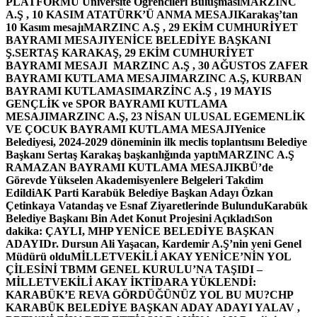
PLATFORMU Üniversite Öğrencileri Buluşması
MARZINC
A.Ş , 10 KASIM ATATÜRK’Ü ANMA MESAJI
Karakaş’tan
10 Kasım mesajı
MARZINC A.Ş , 29 EKİM CUMHURİYET
BAYRAMI MESAJI
YENİCE BELEDİYE BAŞKANI
Ş.SERTAŞ KARAKAŞ, 29 EKİM CUMHURİYET
BAYRAMI MESAJI
MARZINC A.Ş , 30 AĞUSTOS ZAFER
BAYRAMI KUTLAMA MESAJI
MARZINC A.Ş, KURBAN
BAYRAMI KUTLAMASI
MARZİNC A.Ş , 19 MAYIS
GENÇLİK ve SPOR BAYRAMI KUTLAMA
MESAJI
MARZINC A.Ş, 23 NİSAN ULUSAL EGEMENLİK
VE ÇOCUK BAYRAMI KUTLAMA MESAJI
Yenice
Belediyesi, 2024-2029 döneminin ilk meclis toplantısını Belediye
Başkanı Sertaş Karakaş başkanlığında yaptı
MARZINC A.Ş
RAMAZAN BAYRAMI KUTLAMA MESAJI
KBÜ’de
Görevde Yükselen Akademisyenlere Belgeleri Takdim
Edildi
AK Parti Karabük Belediye Başkan Adayı Özkan
Çetinkaya Vatandaş ve Esnaf Ziyaretlerinde Bulundu
Karabük
Belediye Başkanı Bin Adet Konut Projesini Açıkladı
Son
dakika: ÇAYLI, MHP YENİCE BELEDİYE BAŞKAN
ADAYI
Dr. Dursun Ali Yaşacan, Kardemir A.Ş’nin yeni Genel
Müdürü oldu
MİLLETVEKİLİ AKAY YENİCE’NİN YOL
ÇİLESİNİ TBMM GENEL KURULU’NA TAŞIDI –
MİLLETVEKİLİ AKAY İKTİDARA YÜKLENDİ:
KARABÜK’E REVA GÖRDÜĞÜNÜZ YOL BU MU?
CHP
KARABÜK BELEDİYE BAŞKAN ADAY ADAYI YALAV ,