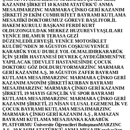
KAZANIM ŞİRKETİ 10 KASIM ATATÜRK’Ü ANMA
MESAJI
MARZINC MARMARA ÇİNKO GERİ KAZANIM
ŞİRKETİ 29 EKİM CUMHURİYET BAYRAMI KUTLAMA
MESAJI
İKİ DOKTORUMUZ GÖREVE BAŞLIYOR.
İL
HAKEM KURULU BAŞKANI FERDİ KURT
OLDU
ZONGULDAK MERKEZ HUZUREVİ YAŞLILARI
YENİCE IHLAMUR TERASA GEZİ
DÜZENLEDİLER
YEŞİL YENİCE MOTOSİKLET
KULÜBÜ’NDEN 30 AĞUSTOS COŞKUSU
YENİCE
KARABÜK YOLU DUBLE YOL OLMALIDIR
KARABÜK
İÇİN ŞEHİR HASTANESİ DEVREK ÇAYDEĞİRMENİ’NE
YAPILACAK !!
DEVLET HASTANESİNDE ÇOCUK
DOKTORU GÖZ DOLDURUYOR
MARZİNC MARMARA
GERİ KAZANIM A.Ş, 30 AĞUSTOS ZAFER BAYRAMI
KUTLAMA MESAJI
MARZINC MARMARA ÇİNKO GERİ
KAZANIM ANONİM ŞİRKETİ KURBAN BAYRAMI
MESAJI
MARZINC MARMARA ÇİNKO GERİ KAZANIM
ŞİRKETİ, 19 MAYIS GENÇLİK VE SPOR BAYRAMI
KUTLAMA MESAJI
MARZINC MARMARA ÇİNKO GERİ
KAZANIM ŞİRKETİ, 23 NİSAN ULUSAL EGEMENLİK VE
ÇOCUK BAYRAMI KUTLAMA MESAJI
MARZINC
MARMARA ÇİNKO GERİ KAZANIM A.Ş , RAMAZAN
BAYRAMI KUTLAMA MESAJI
ANKA KARABÜK
PLATFORMU Üniversite Öğrencileri Buluşması
MARZINC
A.Ş , 10 KASIM ATATÜRK’Ü ANMA MESAJI
Karakaş’tan