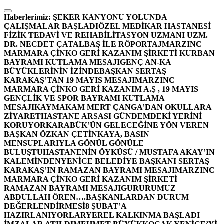
İçeriğe
atla
Haberlerimiz:
ŞEKER KANYONU YOLUNDA
ÇALIŞMALAR BAŞLADI
ÖZEL MEDİKAR HASTANESİ
FİZİK TEDAVİ VE REHABİLİTASYON UZMANI UZM.
DR. NECDET ÇATALBAŞ İLE RÖPORTAJ
MARZINC
MARMARA ÇİNKO GERİ KAZANIM ŞİRKETİ KURBAN
BAYRAMI KUTLAMA MESAJI
GENÇ AN-KA
BÜYÜKLERİNİN İZİNDE
BAŞKAN SERTAŞ
KARAKAŞ’TAN 19 MAYIS MESAJI
MARZINC
MARMARA ÇİNKO GERİ KAZANIM A.Ş , 19 MAYIS
GENÇLİK VE SPOR BAYRAMI KUTLAMA
MESAJI
KAYMAKAM MERT ÇANGA’DAN OKULLARA
ZİYARET
HASTANE ARSASI GÜNDEMDEKİ YERİNİ
KORUYOR
KARABÜK’ÜN GELECEĞİNE YÖN VEREN
BAŞKAN ÖZKAN ÇETİNKAYA, BASIN
MENSUPLARIYLA GÖNÜL GÖNÜLE
BULUŞTU
HASTANENİN ÖYKÜSÜ / MUSTAFA AKAY’IN
KALEMİNDEN
YENİCE BELEDİYE BAŞKANI SERTAŞ
KARAKAŞ’IN RAMAZAN BAYRAMI MESAJI
MARZINC
MARMARA ÇİNKO GERİ KAZANIM ŞİRKETİ
RAMAZAN BAYRAMI MESAJI
GURURUMUZ
ABDULLAH ÖREN….
BAŞKANLARDAN DURUM
DEĞERLENDİRMESİ
8 ŞUBAT’A
HAZIRLANIYORLAR
YEREL KALKINMA BAŞLADI