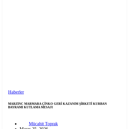
Haberler
MARZINC MARMARA ÇİNKO GERİ KAZANIM ŞİRKETİ KURBAN
BAYRAMI KUTLAMA MESAJI
Mücahit Toprak
Mayıs 25, 2026