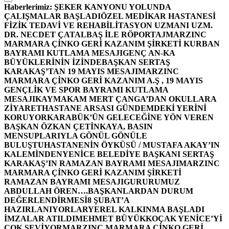
Haberlerimiz:
ŞEKER KANYONU YOLUNDA
ÇALIŞMALAR BAŞLADI
ÖZEL MEDİKAR HASTANESİ
FİZİK TEDAVİ VE REHABİLİTASYON UZMANI UZM.
DR. NECDET ÇATALBAŞ İLE RÖPORTAJ
MARZINC
MARMARA ÇİNKO GERİ KAZANIM ŞİRKETİ KURBAN
BAYRAMI KUTLAMA MESAJI
GENÇ AN-KA
BÜYÜKLERİNİN İZİNDE
BAŞKAN SERTAŞ
KARAKAŞ’TAN 19 MAYIS MESAJI
MARZINC
MARMARA ÇİNKO GERİ KAZANIM A.Ş , 19 MAYIS
GENÇLİK VE SPOR BAYRAMI KUTLAMA
MESAJI
KAYMAKAM MERT ÇANGA’DAN OKULLARA
ZİYARET
HASTANE ARSASI GÜNDEMDEKİ YERİNİ
KORUYOR
KARABÜK’ÜN GELECEĞİNE YÖN VEREN
BAŞKAN ÖZKAN ÇETİNKAYA, BASIN
MENSUPLARIYLA GÖNÜL GÖNÜLE
BULUŞTU
HASTANENİN ÖYKÜSÜ / MUSTAFA AKAY’IN
KALEMİNDEN
YENİCE BELEDİYE BAŞKANI SERTAŞ
KARAKAŞ’IN RAMAZAN BAYRAMI MESAJI
MARZINC
MARMARA ÇİNKO GERİ KAZANIM ŞİRKETİ
RAMAZAN BAYRAMI MESAJI
GURURUMUZ
ABDULLAH ÖREN….
BAŞKANLARDAN DURUM
DEĞERLENDİRMESİ
8 ŞUBAT’A
HAZIRLANIYORLAR
YEREL KALKINMA BAŞLADI
İMZALAR ATILDI
MEHMET BÜYÜKKOÇAK YENİCE’Yİ
ÇOK SEVİYOR
MARZINC MARMARA ÇİNKO GERİ