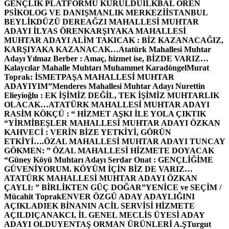
GENÇLİK PLATFORMU KURULDU
İLKBAL ÖREN
PSİKOLOG VE DANIŞMANLIK MERKEZİ
İSTANBUL
BEYLİKDÜZÜ DEREAĞZI MAHALLESİ MUHTAR
ADAYI İLYAS ÖREN
KARŞIYAKA MAHALLESİ
MUHTAR ADAYI ALİM TAKICAK : BİZ KAZANACAĞIZ,
KARŞIYAKA KAZANACAK…
Atatürk Mahallesi Muhtar
Adayı Yılmaz Berber : Amaç, hizmet ise, BİZDE VARIZ…
Kalaycılar Mahalle Muhtarı Muhammet Karadöngel
Murat
Toprak: İSMETPAŞA MAHALLESİ MUHTAR
ADAYIYIM”
Menderes Mahallesi Muhtar Adayı Nurettin
Elieyioğlu : EK İŞİMİZ DEĞİL, TEK İŞİMİZ MUHTARLIK
OLACAK…
ATATÜRK MAHALLESİ MUHTAR ADAYI
RASİM KÖKÇÜ : “ HİZMET AŞKI İLE YOLA ÇIKTIK
“
YİRMİBEŞLER MAHALLESİ MUHTAR ADAYI ÖZKAN
KAHVECİ : VERİN BİZE YETKİYİ, GÖRÜN
ETKİYİ….
ÖZAL MAHALLESİ MUHTAR ADAYI TUNCAY
GÖKMEN: ” ÖZAL MAHALLESİ HİZMETE DOYACAK
“
Güney Köyü Muhtarı Adayı Serdar Onat : GENÇLİĞİME
GÜVENİYORUM. KÖYÜM İÇİN BİZ DE VARIZ…
ATATÜRK MAHALLESİ MUHTAR ADAYI ÖZKAN
ÇAYLI: ” BİRLİKTEN GÜÇ DOĞAR”
YENİCE ve SEÇİM /
Mücahit Toprak
ENVER ÖZGÜ ADAY ADAYLIĞINI
AÇIKLADI
EK BİNANIN ACİL SERVİSİ HİZMETE
AÇILDI
ÇANAKCI, İL GENEL MECLİS ÜYESİ ADAY
ADAYI OLDU
YENTAŞ ORMAN ÜRÜNLERİ A.Ş
Turgut