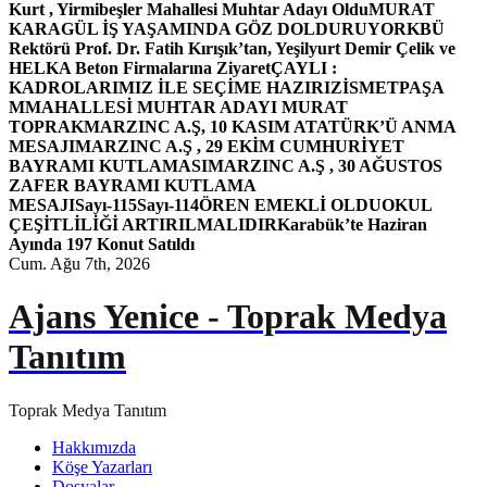
Kurt , Yirmibeşler Mahallesi Muhtar Adayı Oldu
MURAT
KARAGÜL İŞ YAŞAMINDA GÖZ DOLDURUYOR
KBÜ
Rektörü Prof. Dr. Fatih Kırışık’tan, Yeşilyurt Demir Çelik ve
HELKA Beton Firmalarına Ziyaret
ÇAYLI :
KADROLARIMIZ İLE SEÇİME HAZIRIZ
İSMETPAŞA
MMAHALLESİ MUHTAR ADAYI MURAT
TOPRAK
MARZINC A.Ş, 10 KASIM ATATÜRK’Ü ANMA
MESAJI
MARZINC A.Ş , 29 EKİM CUMHURİYET
BAYRAMI KUTLAMASI
MARZINC A.Ş , 30 AĞUSTOS
ZAFER BAYRAMI KUTLAMA
MESAJI
Sayı-115
Sayı-114
ÖREN EMEKLİ OLDU
OKUL
ÇEŞİTLİLİĞİ ARTIRILMALIDIR
Karabük’te Haziran
Ayında 197 Konut Satıldı
Cum. Ağu 7th, 2026
Ajans Yenice - Toprak Medya
Tanıtım
Toprak Medya Tanıtım
Hakkımızda
Köşe Yazarları
Dosyalar