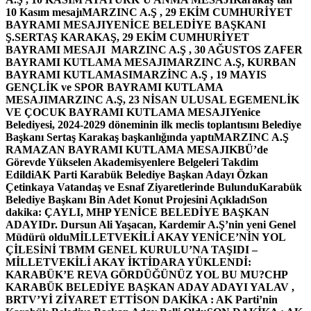
10 Kasım mesajı
MARZINC A.Ş , 29 EKİM CUMHURİYET
BAYRAMI MESAJI
YENİCE BELEDİYE BAŞKANI
Ş.SERTAŞ KARAKAŞ, 29 EKİM CUMHURİYET
BAYRAMI MESAJI
MARZINC A.Ş , 30 AĞUSTOS ZAFER
BAYRAMI KUTLAMA MESAJI
MARZINC A.Ş, KURBAN
BAYRAMI KUTLAMASI
MARZİNC A.Ş , 19 MAYIS
GENÇLİK ve SPOR BAYRAMI KUTLAMA
MESAJI
MARZINC A.Ş, 23 NİSAN ULUSAL EGEMENLİK
VE ÇOCUK BAYRAMI KUTLAMA MESAJI
Yenice
Belediyesi, 2024-2029 döneminin ilk meclis toplantısını Belediye
Başkanı Sertaş Karakaş başkanlığında yaptı
MARZINC A.Ş
RAMAZAN BAYRAMI KUTLAMA MESAJI
KBÜ’de
Görevde Yükselen Akademisyenlere Belgeleri Takdim
Edildi
AK Parti Karabük Belediye Başkan Adayı Özkan
Çetinkaya Vatandaş ve Esnaf Ziyaretlerinde Bulundu
Karabük
Belediye Başkanı Bin Adet Konut Projesini Açıkladı
Son
dakika: ÇAYLI, MHP YENİCE BELEDİYE BAŞKAN
ADAYI
Dr. Dursun Ali Yaşacan, Kardemir A.Ş’nin yeni Genel
Müdürü oldu
MİLLETVEKİLİ AKAY YENİCE’NİN YOL
ÇİLESİNİ TBMM GENEL KURULU’NA TAŞIDI –
MİLLETVEKİLİ AKAY İKTİDARA YÜKLENDİ:
KARABÜK’E REVA GÖRDÜĞÜNÜZ YOL BU MU?
CHP
KARABÜK BELEDİYE BAŞKAN ADAY ADAYI YALAV ,
BRTV’Yİ ZİYARET ETTİ
SON DAKİKA : AK Parti’nin