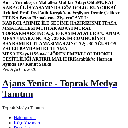
Kurt , Yirmibeşler Mahallesi Muhtar Adayı Oldu
MURAT
KARAGÜL İŞ YAŞAMINDA GÖZ DOLDURUYOR
KBÜ
Rektörü Prof. Dr. Fatih Kırışık’tan, Yeşilyurt Demir Çelik ve
HELKA Beton Firmalarına Ziyaret
ÇAYLI :
KADROLARIMIZ İLE SEÇİME HAZIRIZ
İSMETPAŞA
MMAHALLESİ MUHTAR ADAYI MURAT
TOPRAK
MARZINC A.Ş, 10 KASIM ATATÜRK’Ü ANMA
MESAJI
MARZINC A.Ş , 29 EKİM CUMHURİYET
BAYRAMI KUTLAMASI
MARZINC A.Ş , 30 AĞUSTOS
ZAFER BAYRAMI KUTLAMA
MESAJI
Sayı-115
Sayı-114
ÖREN EMEKLİ OLDU
OKUL
ÇEŞİTLİLİĞİ ARTIRILMALIDIR
Karabük’te Haziran
Ayında 197 Konut Satıldı
Per. Ağu 6th, 2026
Ajans Yenice - Toprak Medya
Tanıtım
Toprak Medya Tanıtım
Hakkımızda
Köşe Yazarları
Dosyalar