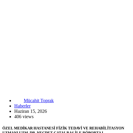
Mücahit Toprak
Haberler
Haziran 15, 2026
406 views
ÖZEL MEDİKAR HASTANESİ FİZİK TEDAVİ VE REHABİLİTASYON
UZMANI UZM. DR. NECDET ÇATALBAŞ İLE RÖPORTAJ