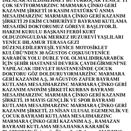
İMZALAR ATILDI
MEHMET BÜYÜKKOÇAK YENİCE’Yİ
ÇOK SEVİYOR
MARZINC MARMARA ÇİNKO GERİ
KAZANIM ŞİRKETİ 10 KASIM ATATÜRK’Ü ANMA
MESAJI
MARZINC MARMARA ÇİNKO GERİ KAZANIM
ŞİRKETİ 29 EKİM CUMHURİYET BAYRAMI KUTLAMA
MESAJI
İKİ DOKTORUMUZ GÖREVE BAŞLIYOR.
İL
HAKEM KURULU BAŞKANI FERDİ KURT
OLDU
ZONGULDAK MERKEZ HUZUREVİ YAŞLILARI
YENİCE IHLAMUR TERASA GEZİ
DÜZENLEDİLER
YEŞİL YENİCE MOTOSİKLET
KULÜBÜ’NDEN 30 AĞUSTOS COŞKUSU
YENİCE
KARABÜK YOLU DUBLE YOL OLMALIDIR
KARABÜK
İÇİN ŞEHİR HASTANESİ DEVREK ÇAYDEĞİRMENİ’NE
YAPILACAK !!
DEVLET HASTANESİNDE ÇOCUK
DOKTORU GÖZ DOLDURUYOR
MARZİNC MARMARA
GERİ KAZANIM A.Ş, 30 AĞUSTOS ZAFER BAYRAMI
KUTLAMA MESAJI
MARZINC MARMARA ÇİNKO GERİ
KAZANIM ANONİM ŞİRKETİ KURBAN BAYRAMI
MESAJI
MARZINC MARMARA ÇİNKO GERİ KAZANIM
ŞİRKETİ, 19 MAYIS GENÇLİK VE SPOR BAYRAMI
KUTLAMA MESAJI
MARZINC MARMARA ÇİNKO GERİ
KAZANIM ŞİRKETİ, 23 NİSAN ULUSAL EGEMENLİK VE
ÇOCUK BAYRAMI KUTLAMA MESAJI
MARZINC
MARMARA ÇİNKO GERİ KAZANIM A.Ş , RAMAZAN
BAYRAMI KUTLAMA MESAJI
ANKA KARABÜK