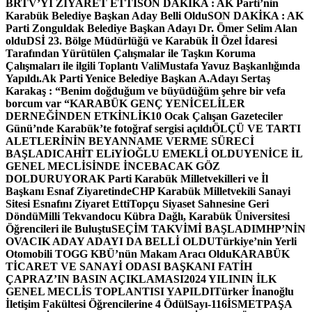
BRTV’Yİ ZİYARET ETTİ
SON DAKİKA : AK Parti’nin
Karabük Belediye Başkan Aday Belli Oldu
SON DAKİKA : AK
Parti Zonguldak Belediye Başkan Adayı Dr. Ömer Selim Alan
oldu
DSİ 23. Bölge Müdürlüğü ve Karabük İl Özel İdaresi
Tarafından Yürütülen Çalışmalar ile Taşkın Koruma
Çalışmaları ile ilgili Toplantı ValiMustafa Yavuz Başkanlığında
Yapıldı.
Ak Parti Yenice Belediye Başkan A.Adayı Sertaş
Karakaş : “Benim doğduğum ve büyüdüğüm şehre bir vefa
borcum var “
KARABÜK GENÇ YENİCELİLER
DERNEĞİNDEN ETKİNLİK
10 Ocak Çalışan Gazeteciler
Günü’nde Karabük’te fotoğraf sergisi açıldı
ÖLÇÜ VE TARTI
ALETLERİNİN BEYANNAME VERME SÜRECİ
BAŞLADI
CAHİT ELiYİOĞLU EMEKLİ OLDU
YENİCE İL
GENEL MECLİSİNDE İNCEBACAK GÖZ
DOLDURUYOR
AK Parti Karabük Milletvekilleri ve İl
Başkanı Esnaf Ziyaretinde
CHP Karabük Milletvekili Sanayi
Sitesi Esnafını Ziyaret Etti
Topçu Siyaset Sahnesine Geri
Döndü
Milli Tekvandocu Kübra Dağlı, Karabük Üniversitesi
Öğrencileri ile Buluştu
SEÇİM TAKVİMİ BAŞLADI
MHP’NİN
OVACIK ADAY ADAYI DA BELLİ OLDU
Türkiye’nin Yerli
Otomobili TOGG KBÜ’nün Makam Aracı Oldu
KARABÜK
TİCARET VE SANAYİ ODASI BAŞKANI FATİH
ÇAPRAZ’IN BASIN AÇIKLAMASI
2024 YILININ İLK
GENEL MECLİS TOPLANTISI YAPILDI
Türker İnanoğlu
İletişim Fakültesi Öğrencilerine 4 Ödül
Sayı-116
İSMETPAŞA