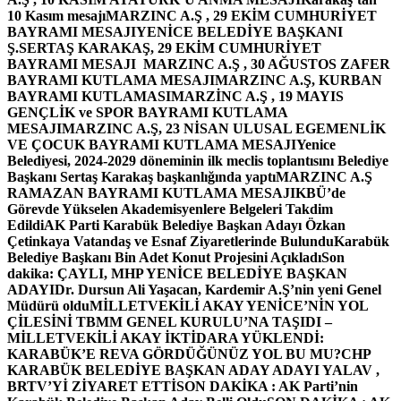
10 Kasım mesajı
MARZINC A.Ş , 29 EKİM CUMHURİYET
BAYRAMI MESAJI
YENİCE BELEDİYE BAŞKANI
Ş.SERTAŞ KARAKAŞ, 29 EKİM CUMHURİYET
BAYRAMI MESAJI
MARZINC A.Ş , 30 AĞUSTOS ZAFER
BAYRAMI KUTLAMA MESAJI
MARZINC A.Ş, KURBAN
BAYRAMI KUTLAMASI
MARZİNC A.Ş , 19 MAYIS
GENÇLİK ve SPOR BAYRAMI KUTLAMA
MESAJI
MARZINC A.Ş, 23 NİSAN ULUSAL EGEMENLİK
VE ÇOCUK BAYRAMI KUTLAMA MESAJI
Yenice
Belediyesi, 2024-2029 döneminin ilk meclis toplantısını Belediye
Başkanı Sertaş Karakaş başkanlığında yaptı
MARZINC A.Ş
RAMAZAN BAYRAMI KUTLAMA MESAJI
KBÜ’de
Görevde Yükselen Akademisyenlere Belgeleri Takdim
Edildi
AK Parti Karabük Belediye Başkan Adayı Özkan
Çetinkaya Vatandaş ve Esnaf Ziyaretlerinde Bulundu
Karabük
Belediye Başkanı Bin Adet Konut Projesini Açıkladı
Son
dakika: ÇAYLI, MHP YENİCE BELEDİYE BAŞKAN
ADAYI
Dr. Dursun Ali Yaşacan, Kardemir A.Ş’nin yeni Genel
Müdürü oldu
MİLLETVEKİLİ AKAY YENİCE’NİN YOL
ÇİLESİNİ TBMM GENEL KURULU’NA TAŞIDI –
MİLLETVEKİLİ AKAY İKTİDARA YÜKLENDİ:
KARABÜK’E REVA GÖRDÜĞÜNÜZ YOL BU MU?
CHP
KARABÜK BELEDİYE BAŞKAN ADAY ADAYI YALAV ,
BRTV’Yİ ZİYARET ETTİ
SON DAKİKA : AK Parti’nin