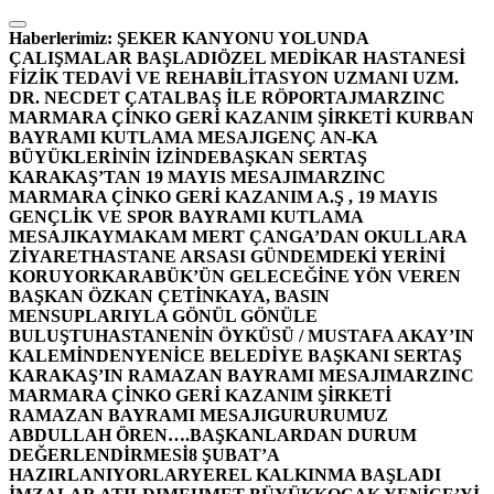
İçeriğe
atla
Haberlerimiz:
ŞEKER KANYONU YOLUNDA
ÇALIŞMALAR BAŞLADI
ÖZEL MEDİKAR HASTANESİ
FİZİK TEDAVİ VE REHABİLİTASYON UZMANI UZM.
DR. NECDET ÇATALBAŞ İLE RÖPORTAJ
MARZINC
MARMARA ÇİNKO GERİ KAZANIM ŞİRKETİ KURBAN
BAYRAMI KUTLAMA MESAJI
GENÇ AN-KA
BÜYÜKLERİNİN İZİNDE
BAŞKAN SERTAŞ
KARAKAŞ’TAN 19 MAYIS MESAJI
MARZINC
MARMARA ÇİNKO GERİ KAZANIM A.Ş , 19 MAYIS
GENÇLİK VE SPOR BAYRAMI KUTLAMA
MESAJI
KAYMAKAM MERT ÇANGA’DAN OKULLARA
ZİYARET
HASTANE ARSASI GÜNDEMDEKİ YERİNİ
KORUYOR
KARABÜK’ÜN GELECEĞİNE YÖN VEREN
BAŞKAN ÖZKAN ÇETİNKAYA, BASIN
MENSUPLARIYLA GÖNÜL GÖNÜLE
BULUŞTU
HASTANENİN ÖYKÜSÜ / MUSTAFA AKAY’IN
KALEMİNDEN
YENİCE BELEDİYE BAŞKANI SERTAŞ
KARAKAŞ’IN RAMAZAN BAYRAMI MESAJI
MARZINC
MARMARA ÇİNKO GERİ KAZANIM ŞİRKETİ
RAMAZAN BAYRAMI MESAJI
GURURUMUZ
ABDULLAH ÖREN….
BAŞKANLARDAN DURUM
DEĞERLENDİRMESİ
8 ŞUBAT’A
HAZIRLANIYORLAR
YEREL KALKINMA BAŞLADI