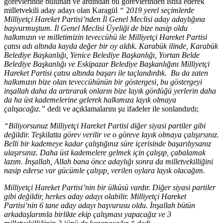
görevlerinde bulunan ve ardından bu görevlerinden istifa ederek
milletvekili aday adayı olan Karagül
“
2
019 yerel seçimlerde
Milliyetçi Hareket Partisi’nden İl Genel Meclisi aday adaylığına
başvurmuştum. İl Genel Meclisi Üyeliği de bize nasip oldu
halkımızın ve milletimizin teveccühü ile Milliyetçi Hareket Partisi
çatısı adı altında kayda değer bir oy aldık. Karabük ilinde, Karabük
Belediye Başkanlığı, Yenice Belediye Başkanlığı, Yortan Belde
Belediye Başkanlığı ve Eskipazar Belediye Başkanlığını Milliyetçi
Hareket Partisi çatısı altında başarı ile taçlandırdık. Bu da zaten
halkımızın bize olan teveccühünün bir göstergesi, bu göstergeyi
inşallah daha da artırarak onların bize layık gördüğü yerlerin daha
da ha üst kademelerine gelerek halkımıza layık olmaya
çalışacağız.”
dedi ve açıklamalarını şu ifadeler ile sonlandırdı;
“Biliyorsunuz Milliyetçi Hareket Partisi diğer siyasi partiler gibi
değildir. Teşkilatta görev verilir ve o göreve layık olmaya çalışırsınız.
Belli bir kademeye kadar çalıştığınız süre içerisinde başarılıysanız
ulaşırsınız. Daha üst kademelere gelmek için çalışıp, çabalamak
lazım. İnşallah, Allah bana önce adaylığı sonra da milletvekilliğini
nasip ederse var gücümle çalışıp, verilen oylara layık olacağım.
Milliyetçi Hareket Partisi’nin bir ülküsü vardır. Diğer siyasi partiler
gibi değildir, herkes aday adayı olabilir. Milliyetçi Hareket
Partisi’nin 6 tane aday adayı başvurusu oldu. İnşallah bütün
arkadaşlarımla birlikte ekip çalışması yapacağız ve 3