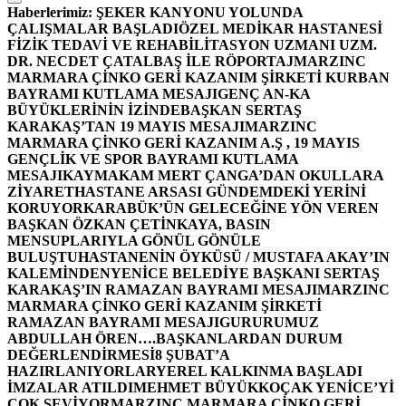
Haberlerimiz:
ŞEKER KANYONU YOLUNDA
ÇALIŞMALAR BAŞLADI
ÖZEL MEDİKAR HASTANESİ
FİZİK TEDAVİ VE REHABİLİTASYON UZMANI UZM.
DR. NECDET ÇATALBAŞ İLE RÖPORTAJ
MARZINC
MARMARA ÇİNKO GERİ KAZANIM ŞİRKETİ KURBAN
BAYRAMI KUTLAMA MESAJI
GENÇ AN-KA
BÜYÜKLERİNİN İZİNDE
BAŞKAN SERTAŞ
KARAKAŞ’TAN 19 MAYIS MESAJI
MARZINC
MARMARA ÇİNKO GERİ KAZANIM A.Ş , 19 MAYIS
GENÇLİK VE SPOR BAYRAMI KUTLAMA
MESAJI
KAYMAKAM MERT ÇANGA’DAN OKULLARA
ZİYARET
HASTANE ARSASI GÜNDEMDEKİ YERİNİ
KORUYOR
KARABÜK’ÜN GELECEĞİNE YÖN VEREN
BAŞKAN ÖZKAN ÇETİNKAYA, BASIN
MENSUPLARIYLA GÖNÜL GÖNÜLE
BULUŞTU
HASTANENİN ÖYKÜSÜ / MUSTAFA AKAY’IN
KALEMİNDEN
YENİCE BELEDİYE BAŞKANI SERTAŞ
KARAKAŞ’IN RAMAZAN BAYRAMI MESAJI
MARZINC
MARMARA ÇİNKO GERİ KAZANIM ŞİRKETİ
RAMAZAN BAYRAMI MESAJI
GURURUMUZ
ABDULLAH ÖREN….
BAŞKANLARDAN DURUM
DEĞERLENDİRMESİ
8 ŞUBAT’A
HAZIRLANIYORLAR
YEREL KALKINMA BAŞLADI
İMZALAR ATILDI
MEHMET BÜYÜKKOÇAK YENİCE’Yİ
ÇOK SEVİYOR
MARZINC MARMARA ÇİNKO GERİ