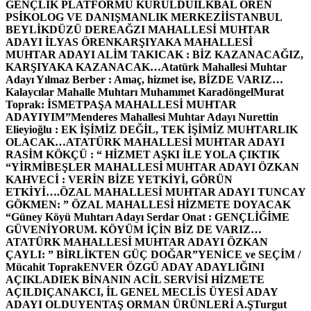
GENÇLİK PLATFORMU KURULDU
İLKBAL ÖREN
PSİKOLOG VE DANIŞMANLIK MERKEZİ
İSTANBUL
BEYLİKDÜZÜ DEREAĞZI MAHALLESİ MUHTAR
ADAYI İLYAS ÖREN
KARŞIYAKA MAHALLESİ
MUHTAR ADAYI ALİM TAKICAK : BİZ KAZANACAĞIZ,
KARŞIYAKA KAZANACAK…
Atatürk Mahallesi Muhtar
Adayı Yılmaz Berber : Amaç, hizmet ise, BİZDE VARIZ…
Kalaycılar Mahalle Muhtarı Muhammet Karadöngel
Murat
Toprak: İSMETPAŞA MAHALLESİ MUHTAR
ADAYIYIM”
Menderes Mahallesi Muhtar Adayı Nurettin
Elieyioğlu : EK İŞİMİZ DEĞİL, TEK İŞİMİZ MUHTARLIK
OLACAK…
ATATÜRK MAHALLESİ MUHTAR ADAYI
RASİM KÖKÇÜ : “ HİZMET AŞKI İLE YOLA ÇIKTIK
“
YİRMİBEŞLER MAHALLESİ MUHTAR ADAYI ÖZKAN
KAHVECİ : VERİN BİZE YETKİYİ, GÖRÜN
ETKİYİ….
ÖZAL MAHALLESİ MUHTAR ADAYI TUNCAY
GÖKMEN: ” ÖZAL MAHALLESİ HİZMETE DOYACAK
“
Güney Köyü Muhtarı Adayı Serdar Onat : GENÇLİĞİME
GÜVENİYORUM. KÖYÜM İÇİN BİZ DE VARIZ…
ATATÜRK MAHALLESİ MUHTAR ADAYI ÖZKAN
ÇAYLI: ” BİRLİKTEN GÜÇ DOĞAR”
YENİCE ve SEÇİM /
Mücahit Toprak
ENVER ÖZGÜ ADAY ADAYLIĞINI
AÇIKLADI
EK BİNANIN ACİL SERVİSİ HİZMETE
AÇILDI
ÇANAKCI, İL GENEL MECLİS ÜYESİ ADAY
ADAYI OLDU
YENTAŞ ORMAN ÜRÜNLERİ A.Ş
Turgut