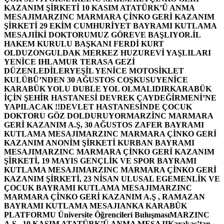
KAZANIM ŞİRKETİ 10 KASIM ATATÜRK’Ü ANMA
MESAJI
MARZINC MARMARA ÇİNKO GERİ KAZANIM
ŞİRKETİ 29 EKİM CUMHURİYET BAYRAMI KUTLAMA
MESAJI
İKİ DOKTORUMUZ GÖREVE BAŞLIYOR.
İL
HAKEM KURULU BAŞKANI FERDİ KURT
OLDU
ZONGULDAK MERKEZ HUZUREVİ YAŞLILARI
YENİCE IHLAMUR TERASA GEZİ
DÜZENLEDİLER
YEŞİL YENİCE MOTOSİKLET
KULÜBÜ’NDEN 30 AĞUSTOS COŞKUSU
YENİCE
KARABÜK YOLU DUBLE YOL OLMALIDIR
KARABÜK
İÇİN ŞEHİR HASTANESİ DEVREK ÇAYDEĞİRMENİ’NE
YAPILACAK !!
DEVLET HASTANESİNDE ÇOCUK
DOKTORU GÖZ DOLDURUYOR
MARZİNC MARMARA
GERİ KAZANIM A.Ş, 30 AĞUSTOS ZAFER BAYRAMI
KUTLAMA MESAJI
MARZINC MARMARA ÇİNKO GERİ
KAZANIM ANONİM ŞİRKETİ KURBAN BAYRAMI
MESAJI
MARZINC MARMARA ÇİNKO GERİ KAZANIM
ŞİRKETİ, 19 MAYIS GENÇLİK VE SPOR BAYRAMI
KUTLAMA MESAJI
MARZINC MARMARA ÇİNKO GERİ
KAZANIM ŞİRKETİ, 23 NİSAN ULUSAL EGEMENLİK VE
ÇOCUK BAYRAMI KUTLAMA MESAJI
MARZINC
MARMARA ÇİNKO GERİ KAZANIM A.Ş , RAMAZAN
BAYRAMI KUTLAMA MESAJI
ANKA KARABÜK
PLATFORMU Üniversite Öğrencileri Buluşması
MARZINC
A.Ş , 10 KASIM ATATÜRK’Ü ANMA MESAJI
Karakaş’tan