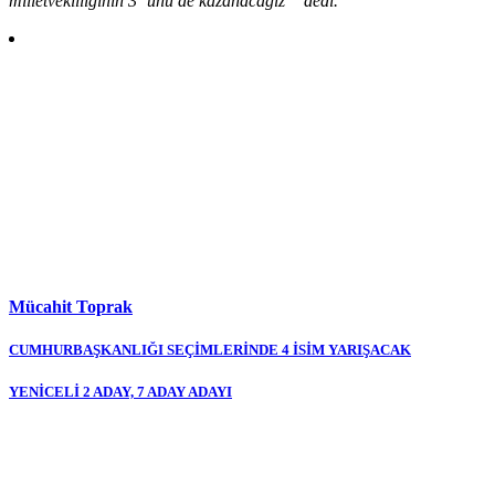
milletvekilliğinin 3 ‘ünü de kazanacağız “ dedi.
Mücahit Toprak
Yazı
CUMHURBAŞKANLIĞI SEÇİMLERİNDE 4 İSİM YARIŞACAK
gezinmesi
YENİCELİ 2 ADAY, 7 ADAY ADAYI