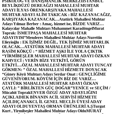
PSİKOLOG VE DANIŞMANLIK MERKEZİ
İSTANBUL
BEYLİKDÜZÜ DEREAĞZI MAHALLESİ MUHTAR
ADAYI İLYAS ÖREN
KARŞIYAKA MAHALLESİ
MUHTAR ADAYI ALİM TAKICAK : BİZ KAZANACAĞIZ,
KARŞIYAKA KAZANACAK…
Atatürk Mahallesi Muhtar
Adayı Yılmaz Berber : Amaç, hizmet ise, BİZDE VARIZ…
Kalaycılar Mahalle Muhtarı Muhammet Karadöngel
Murat
Toprak: İSMETPAŞA MAHALLESİ MUHTAR
ADAYIYIM”
Menderes Mahallesi Muhtar Adayı Nurettin
Elieyioğlu : EK İŞİMİZ DEĞİL, TEK İŞİMİZ MUHTARLIK
OLACAK…
ATATÜRK MAHALLESİ MUHTAR ADAYI
RASİM KÖKÇÜ : “ HİZMET AŞKI İLE YOLA ÇIKTIK
“
YİRMİBEŞLER MAHALLESİ MUHTAR ADAYI ÖZKAN
KAHVECİ : VERİN BİZE YETKİYİ, GÖRÜN
ETKİYİ….
ÖZAL MAHALLESİ MUHTAR ADAYI TUNCAY
GÖKMEN: ” ÖZAL MAHALLESİ HİZMETE DOYACAK
“
Güney Köyü Muhtarı Adayı Serdar Onat : GENÇLİĞİME
GÜVENİYORUM. KÖYÜM İÇİN BİZ DE VARIZ…
ATATÜRK MAHALLESİ MUHTAR ADAYI ÖZKAN
ÇAYLI: ” BİRLİKTEN GÜÇ DOĞAR”
YENİCE ve SEÇİM /
Mücahit Toprak
ENVER ÖZGÜ ADAY ADAYLIĞINI
AÇIKLADI
EK BİNANIN ACİL SERVİSİ HİZMETE
AÇILDI
ÇANAKCI, İL GENEL MECLİS ÜYESİ ADAY
ADAYI OLDU
YENTAŞ ORMAN ÜRÜNLERİ A.Ş
Turgut
Kurt , Yirmibeşler Mahallesi Muhtar Adayı Oldu
MURAT