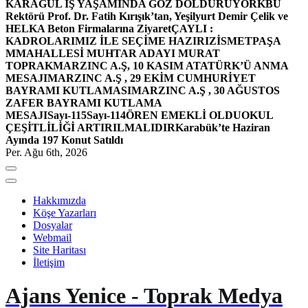
KARAGÜL İŞ YAŞAMINDA GÖZ DOLDURUYOR
KBÜ
Rektörü Prof. Dr. Fatih Kırışık’tan, Yeşilyurt Demir Çelik ve
HELKA Beton Firmalarına Ziyaret
ÇAYLI :
KADROLARIMIZ İLE SEÇİME HAZIRIZ
İSMETPAŞA
MMAHALLESİ MUHTAR ADAYI MURAT
TOPRAK
MARZINC A.Ş, 10 KASIM ATATÜRK’Ü ANMA
MESAJI
MARZINC A.Ş , 29 EKİM CUMHURİYET
BAYRAMI KUTLAMASI
MARZINC A.Ş , 30 AĞUSTOS
ZAFER BAYRAMI KUTLAMA
MESAJI
Sayı-115
Sayı-114
ÖREN EMEKLİ OLDU
OKUL
ÇEŞİTLİLİĞİ ARTIRILMALIDIR
Karabük’te Haziran
Ayında 197 Konut Satıldı
Per. Ağu 6th, 2026
Hakkımızda
Köşe Yazarları
Dosyalar
Webmail
Site Haritası
İletişim
Ajans Yenice - Toprak Medya