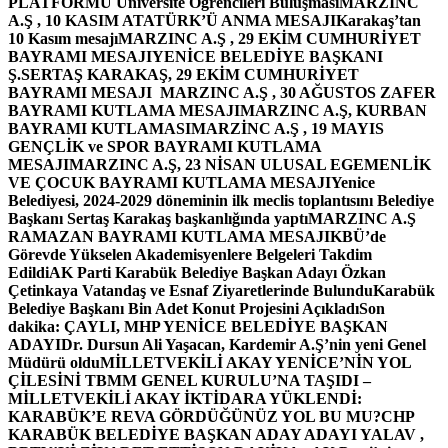
PLATFORMU Üniversite Öğrencileri Buluşması
MARZINC
A.Ş , 10 KASIM ATATÜRK’Ü ANMA MESAJI
Karakaş’tan
10 Kasım mesajı
MARZINC A.Ş , 29 EKİM CUMHURİYET
BAYRAMI MESAJI
YENİCE BELEDİYE BAŞKANI
Ş.SERTAŞ KARAKAŞ, 29 EKİM CUMHURİYET
BAYRAMI MESAJI
MARZINC A.Ş , 30 AĞUSTOS ZAFER
BAYRAMI KUTLAMA MESAJI
MARZINC A.Ş, KURBAN
BAYRAMI KUTLAMASI
MARZİNC A.Ş , 19 MAYIS
GENÇLİK ve SPOR BAYRAMI KUTLAMA
MESAJI
MARZINC A.Ş, 23 NİSAN ULUSAL EGEMENLİK
VE ÇOCUK BAYRAMI KUTLAMA MESAJI
Yenice
Belediyesi, 2024-2029 döneminin ilk meclis toplantısını Belediye
Başkanı Sertaş Karakaş başkanlığında yaptı
MARZINC A.Ş
RAMAZAN BAYRAMI KUTLAMA MESAJI
KBÜ’de
Görevde Yükselen Akademisyenlere Belgeleri Takdim
Edildi
AK Parti Karabük Belediye Başkan Adayı Özkan
Çetinkaya Vatandaş ve Esnaf Ziyaretlerinde Bulundu
Karabük
Belediye Başkanı Bin Adet Konut Projesini Açıkladı
Son
dakika: ÇAYLI, MHP YENİCE BELEDİYE BAŞKAN
ADAYI
Dr. Dursun Ali Yaşacan, Kardemir A.Ş’nin yeni Genel
Müdürü oldu
MİLLETVEKİLİ AKAY YENİCE’NİN YOL
ÇİLESİNİ TBMM GENEL KURULU’NA TAŞIDI –
MİLLETVEKİLİ AKAY İKTİDARA YÜKLENDİ:
KARABÜK’E REVA GÖRDÜĞÜNÜZ YOL BU MU?
CHP
KARABÜK BELEDİYE BAŞKAN ADAY ADAYI YALAV ,