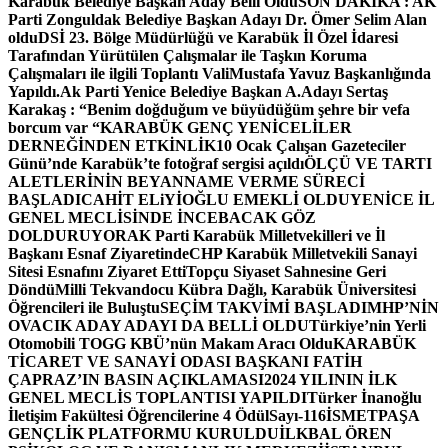
Karabük Belediye Başkan Aday Belli Oldu
SON DAKİKA : AK
Parti Zonguldak Belediye Başkan Adayı Dr. Ömer Selim Alan
oldu
DSİ 23. Bölge Müdürlüğü ve Karabük İl Özel İdaresi
Tarafından Yürütülen Çalışmalar ile Taşkın Koruma
Çalışmaları ile ilgili Toplantı ValiMustafa Yavuz Başkanlığında
Yapıldı.
Ak Parti Yenice Belediye Başkan A.Adayı Sertaş
Karakaş : “Benim doğduğum ve büyüdüğüm şehre bir vefa
borcum var “
KARABÜK GENÇ YENİCELİLER
DERNEĞİNDEN ETKİNLİK
10 Ocak Çalışan Gazeteciler
Günü’nde Karabük’te fotoğraf sergisi açıldı
ÖLÇÜ VE TARTI
ALETLERİNİN BEYANNAME VERME SÜRECİ
BAŞLADI
CAHİT ELiYİOĞLU EMEKLİ OLDU
YENİCE İL
GENEL MECLİSİNDE İNCEBACAK GÖZ
DOLDURUYOR
AK Parti Karabük Milletvekilleri ve İl
Başkanı Esnaf Ziyaretinde
CHP Karabük Milletvekili Sanayi
Sitesi Esnafını Ziyaret Etti
Topçu Siyaset Sahnesine Geri
Döndü
Milli Tekvandocu Kübra Dağlı, Karabük Üniversitesi
Öğrencileri ile Buluştu
SEÇİM TAKVİMİ BAŞLADI
MHP’NİN
OVACIK ADAY ADAYI DA BELLİ OLDU
Türkiye’nin Yerli
Otomobili TOGG KBÜ’nün Makam Aracı Oldu
KARABÜK
TİCARET VE SANAYİ ODASI BAŞKANI FATİH
ÇAPRAZ’IN BASIN AÇIKLAMASI
2024 YILININ İLK
GENEL MECLİS TOPLANTISI YAPILDI
Türker İnanoğlu
İletişim Fakültesi Öğrencilerine 4 Ödül
Sayı-116
İSMETPAŞA
GENÇLİK PLATFORMU KURULDU
İLKBAL ÖREN