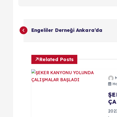
Y
Engeliler Derneği Ankara’da
a
z
Related Posts
ı
g
Ha
ŞE
e
ÇA
z
202