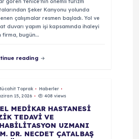
ar gören Yenice’nin önemli turizm
talarından Şeker Kanyonu yolunda
lenen çalışmalar resmen başladı. Yol ve
nat duvarı yapım işi kapsamında ihaleyi
n firma, bugün…
tinue reading
Mücahit Toprak
Haberler
ziran 15, 2026
408 views
EL MEDİKAR HASTANESİ
ZİK TEDAVİ VE
HABİLİTASYON UZMANI
M. DR. NECDET ÇATALBAŞ