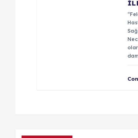
İL
“Fel
Has
Sağl
Nec
olar
dam
Con