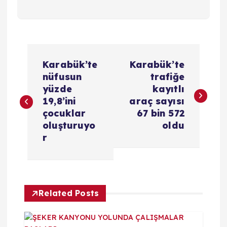
Y
Karabük’te
Karabük’te
a
nüfusun
trafiğe
yüzde
kayıtlı
z
19,8’ini
araç sayısı
çocuklar
67 bin 572
ı
oluşturuyo
oldu
r
g
e
Related Posts
z