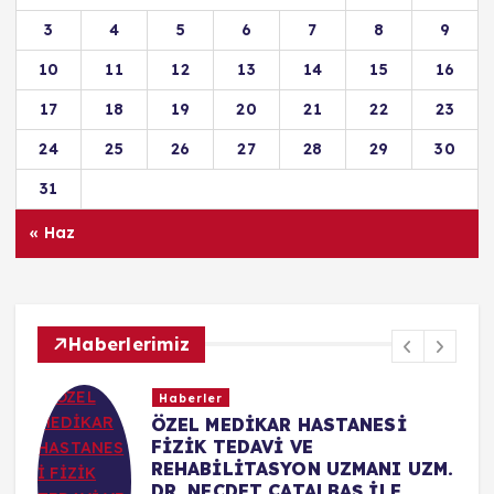
3
4
5
6
7
8
9
10
11
12
13
14
15
16
17
18
19
20
21
22
23
24
25
26
27
28
29
30
31
« Haz
Haberlerimiz
Haberler
ÖZEL MEDİKAR HASTANESİ
FİZİK TEDAVİ VE
REHABİLİTASYON UZMANI UZM.
DR. NECDET ÇATALBAŞ İLE