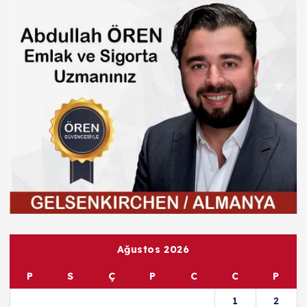
Ağustos 2026
P
S
Ç
P
C
C
P
1
2