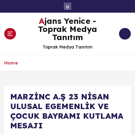
İ
ç
e
Ajans Yenice -
r
Toprak Medya
i
Tanıtım
ğ
e
Toprak Medya Tanıtım
a
t
Home
l
a
MARZİNC A.Ş 23 NİSAN
ULUSAL EGEMENLİK VE
ÇOCUK BAYRAMI KUTLAMA
MESAJI