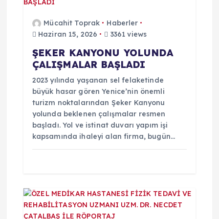
i
n
Mücahit Toprak
Haberler
Haziran 15, 2026
3361 views
m
ŞEKER KANYONU YOLUNDA
ÇALIŞMALAR BAŞLADI
e
2023 yılında yaşanan sel felaketinde
s
büyük hasar gören Yenice’nin önemli
turizm noktalarından Şeker Kanyonu
yolunda beklenen çalışmalar resmen
i
başladı. Yol ve istinat duvarı yapım işi
kapsamında ihaleyi alan firma, bugün…